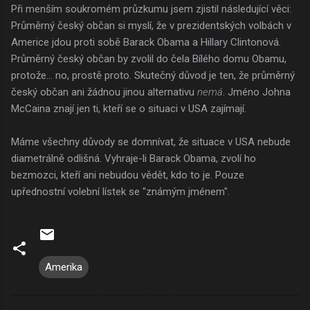
Při menším soukromém průzkumu jsem zjistil následující věci:
Průměrný český občan si myslí, že v prezidentských volbách v
Americe jdou proti sobě Barack Obama a Hillary Clintonová.
Průměrný český občan by zvolil do čela Bílého domu Obamu,
protože... no, prostě proto. Skutečný důvod je ten, že průměrný
český občan ani žádnou jinou alternativu
nemá
. Jméno Johna
McCaina znají jen ti, kteří se o situaci v USA zajímají.
Máme všechny důvody se domnívat, že situace v USA nebude
diametrálně odlišná. Vyhraje-li Barack Obama, zvolí ho
bezmozci, kteří ani nebudou vědět, kdo to je. Pouze
upřednostní volební lístek se "známým jménem".
Amerika