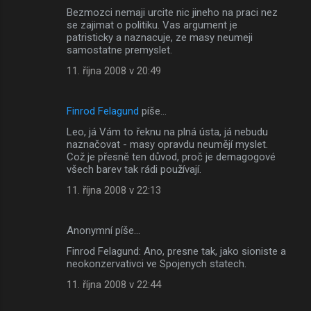
Bezmozci nemaji urcite nic jineho na praci nez
se zajimat o politiku. Vas argument je
patristicky a naznacuje, ze masy neumeji
samostatne premyslet.
11. října 2008 v 20:49
Finrod Felagund
píše…
Leo, já Vám to řeknu na plná ústa, já nebudu
naznačovat - masy opravdu neumějí myslet.
Což je přesně ten důvod, proč je demagogové
všech barev tak rádi používají.
11. října 2008 v 22:13
Anonymní píše…
Finrod Felagund: Ano, presne tak, jako sioniste a
neokonzervativci ve Spojenych statech.
11. října 2008 v 22:44