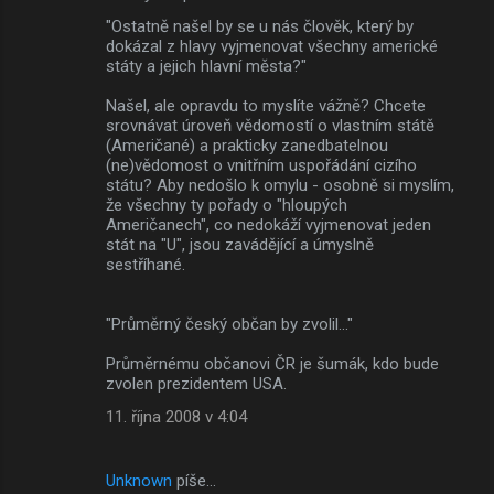
"Ostatně našel by se u nás člověk, který by
dokázal z hlavy vyjmenovat všechny americké
státy a jejich hlavní města?"
Našel, ale opravdu to myslíte vážně? Chcete
srovnávat úroveň vědomostí o vlastním státě
(Američané) a prakticky zanedbatelnou
(ne)vědomost o vnitřním uspořádání cizího
státu? Aby nedošlo k omylu - osobně si myslím,
že všechny ty pořady o "hloupých
Američanech", co nedokáží vyjmenovat jeden
stát na "U", jsou zavádějící a úmyslně
sestříhané.
"Průměrný český občan by zvolil..."
Průměrnému občanovi ČR je šumák, kdo bude
zvolen prezidentem USA.
11. října 2008 v 4:04
Unknown
píše…