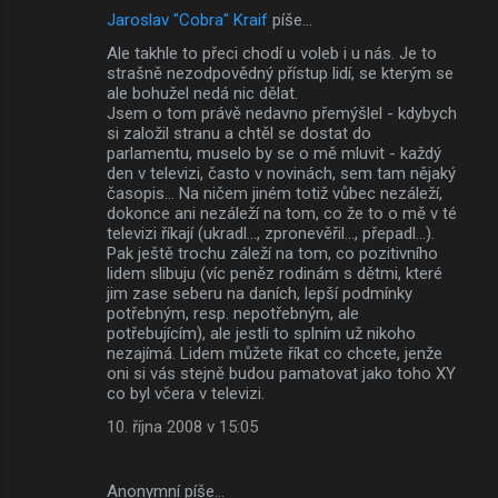
Jaroslav "Cobra" Kraif
píše…
K
Ale takhle to přeci chodí u voleb i u nás. Je to
o
strašně nezodpovědný přístup lidí, se kterým se
m
ale bohužel nedá nic dělat.
Jsem o tom právě nedavno přemýšlel - kdybych
e
si založil stranu a chtěl se dostat do
parlamentu, muselo by se o mě mluvit - každý
n
den v televizi, často v novinách, sem tam nějaký
t
časopis... Na ničem jiném totiž vůbec nezáleží,
dokonce ani nezáleží na tom, co že to o mě v té
á
televizi říkají (ukradl..., zpronevěřil..., přepadl...).
ř
Pak ještě trochu záleží na tom, co pozitivního
lidem slibuju (víc peněz rodinám s dětmi, které
e
jim zase seberu na daních, lepší podmínky
potřebným, resp. nepotřebným, ale
potřebujícím), ale jestli to splním už nikoho
nezajímá. Lidem můžete říkat co chcete, jenže
oni si vás stejně budou pamatovat jako toho XY
co byl včera v televizi.
10. října 2008 v 15:05
Anonymní píše…