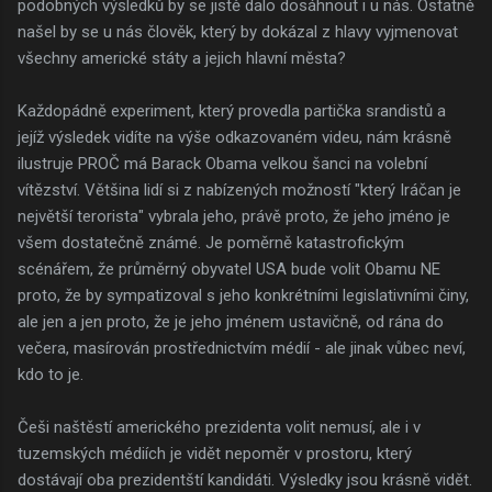
podobných výsledků by se jistě dalo dosáhnout i u nás. Ostatně
našel by se u nás člověk, který by dokázal z hlavy vyjmenovat
všechny americké státy a jejich hlavní města?
Každopádně experiment, který provedla partička srandistů a
jejíž výsledek vidíte na výše odkazovaném videu, nám krásně
ilustruje PROČ má Barack Obama velkou šanci na volební
vítězství. Většina lidí si z nabízených možností "který Iráčan je
největší terorista" vybrala jeho, právě proto, že jeho jméno je
všem dostatečně známé. Je poměrně katastrofickým
scénářem, že průměrný obyvatel USA bude volit Obamu NE
proto, že by sympatizoval s jeho konkrétními legislativními činy,
ale jen a jen proto, že je jeho jménem ustavičně, od rána do
večera, masírován prostřednictvím médií - ale jinak vůbec neví,
kdo to je.
Češi naštěstí amerického prezidenta volit nemusí, ale i v
tuzemských médiích je vidět nepoměr v prostoru, který
dostávají oba prezidentští kandidáti. Výsledky jsou krásně vidět.