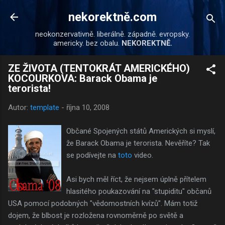
Přeskočit na hlavní obsah
nekorektně.com
neokonzervativně. liberálně. západně. evropsky.
americky. bez obalu.
NEKOREKTNĚ.
ZE ŽIVOTA (TENTOKRÁT AMERICKÉHO)
KOCOURKOVA: Barack Obama je
terorista!
Autor:
template
-
října 10, 2008
Občané Spojených států Amerických si myslí,
že Barack Obama je terorista. Nevěříte? Tak
se podívejte na
toto
video.
Asi bych měl říct, že nejsem úplně přítelem
hlasitého poukazování na "stupiditu" občanů
USA pomocí podobných "vědomostních kvízů". Mám totiž
dojem, že blbost je rozložena rovnoměrně po světě a