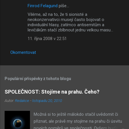
Finrod Felagund
píše…
Viléme, až na to, že ti sionisté a
neokonzervativci musejí často bojovat o
individuální hlasy, zatímco antisemitům a
levičákům stačí zblbnout jednu velkou masu...
11. října 2008 v 22:51
Okomentovat
Populární příspěvky z tohoto blogu
SPOLEČNOST: Stojíme na prahu. Čeho?
Autor:
Redakce
-
listopadu 20, 2010
Možná si to ještě málokdo stačil uvědomit či
přiznat, ale právě my stojíme na prahu či úsvitu
nových poměrů ve společnosti. Ovšem buďme