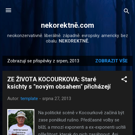
Přeskočit na hlavní obsah
nekorektně.com
neokonzervativně. liberálně. západně. evropsky. americky. bez
obalu.
NEKOREKTNĚ.
Zobrazují se příspěvky z srpen, 2013
ZOBRAZIT VŠE
P
ř
ZE ŽIVOTA KOCOURKOVA: Staré
í
ksichty s "novým obsahem" přicházejí
s
p
Autor:
template
-
srpna 27, 2013
ě
v
Na politické scéně v Kocourkově začíná být
k
zase poněkud rušno. Předčasné volby se
y
blíží, a mnozí exponenti a ex-exponenti ucítili
příležitost, kterak do nich zasáhnout. Asi