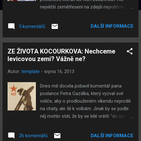
největší zemětřesení na zdejší nepoliticko-
politické scéně vzbudily spekulace o tom, že
z hlubin hanspaulského R'lyehu se má
DALŠÍ INFORMACE
5 komentářů
probudit Velký Cthulhu Klaus. O jeho vyvolání
se nejprve neúspěšně pokoušeli lumíci z
ODS, ale nyní to vypadá, že Jana Bobošíková
ZE ŽIVOTA KOCOURKOVA: Nechceme
byla přece jen úspěšnější. Ačkoliv je těžké
levicovou zemi? Vážně ne?
potvrdit něco, co z úst nejpovolanější osoby
ještě nezaznělo, je jisté, že ODS má větší
Autor:
template
-
srpna 16, 2013
problém, než představovali všichni
Janouškové a Rittigové dohromady. Zatím
Dnes mě docela pobavil komentář pana
to sice vypadá, že Klausův attack vlil do žil
poslance Petra Gazdíka, který vyzval své
lumíků, jimž mořská hladina už sahá těsně
voliče, aby o prodlouženém víkendu nejezdili
pod čumák, něco optimismu: seznali, že
na chaty, ale šli k volbám. Jinak by se podle
někteří jejich kolegové se proměnili z lumíků
něj mohlo stát, že by se lidé vrátili "do úplně
v krysy, a jala se stavět volební kampaň na
jiné, levicové země". Tak to mě fakt
tom, že se partaj právě zbavuje veškerého
rozesmálo. Kde si ten člověk myslí, že žije?
zla. Samozřejmě za souhlasného kvikotu
DALŠÍ INFORMACE
26 komentářů
Snad ne v "pravicové zemi"? Mě totiž fakt