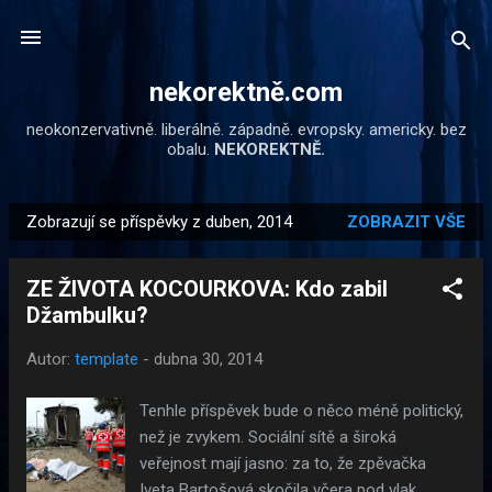
Přeskočit na hlavní obsah
nekorektně.com
neokonzervativně. liberálně. západně. evropsky. americky. bez
obalu.
NEKOREKTNĚ.
Zobrazují se příspěvky z duben, 2014
ZOBRAZIT VŠE
P
ř
ZE ŽIVOTA KOCOURKOVA: Kdo zabil
í
Džambulku?
s
p
Autor:
template
-
dubna 30, 2014
ě
v
Tenhle příspěvek bude o něco méně politický,
k
než je zvykem. Sociální sítě a široká
y
veřejnost mají jasno: za to, že zpěvačka
Iveta Bartošová skočila včera pod vlak,