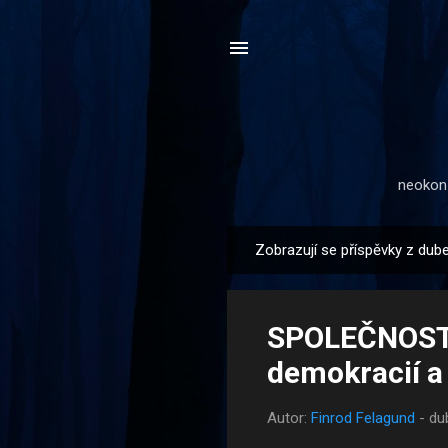
neokonz
Zobrazují se příspěvky z dub
P
ř
í
SPOLEČNOST: 
s
p
demokracií a
ě
v
Autor:
Finrod Felagund
-
du
k