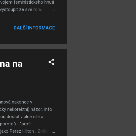
zvojem feministického hnutí
vystoupit ze své role,
ženám). Přesto pokud člověk
h hodnot, které mu byly
DALŠÍ INFORMACE
olektivně "kooperačně". Po
ivnímu počtu padlých mužů i
na na
eanová nakonec v
icky nekorektní) názor. Info
u dostal v plné síle a
porotců - "profi
ko Perez Hilton . Zněla: