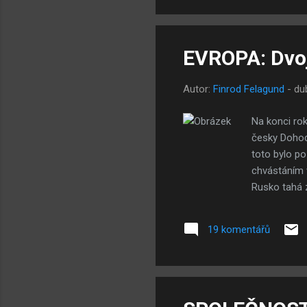
úspěch
postrá
EVROPA: Dvoj
Autor:
Finrod Felagund
-
du
Na konci ro
česky Dohod
toto bylo po
chvástáním v
Rusko tahá 
pozici - sml
pokud se tak
19 komentářů
ze strategic
Rusům mohla
jednoznačné 