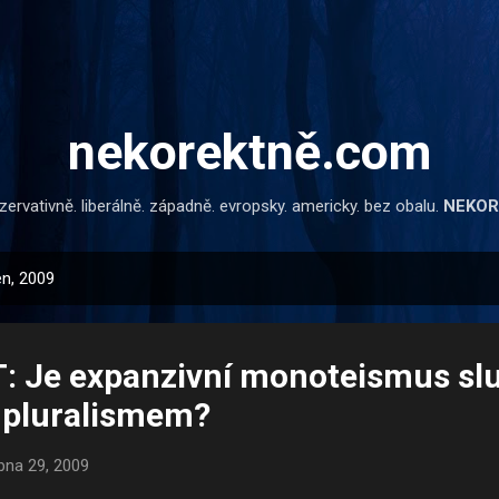
Přeskočit na hlavní obsah
nekorektně.com
ervativně. liberálně. západně. evropsky. americky. bez obalu.
NEKOR
en, 2009
Je expanzivní monoteismus sluč
 pluralismem?
bna 29, 2009