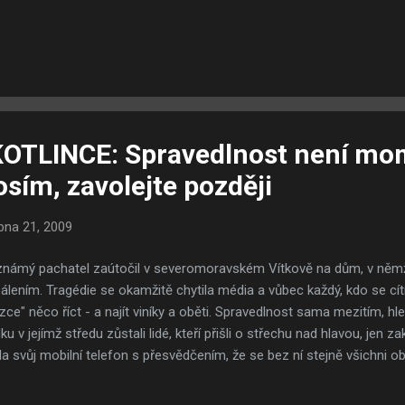
právě jako čtvrtý stát USA legalizoval sňatky osob stejného pohlaví. 
t ostatní státy?" Odpověď slečny Prejeanové prý homosexuála, který
 prý doslova uzemnila. Její přesná citace zní takto: "No, myslím že je
rat. Žijeme v zemi, kde si můžete vzít osobu stejného pohlaví, či op
... já si myslím, že manželství by mělo být mezi mužem a ž...
KOTLINCE: Spravedlnost není mo
sím, zavolejte později
bna 21, 2009
námý pachatel zaútočil v severomoravském Vítkově na dům, v němž
álením. Tragédie se okamžitě chytila média a vůbec každý, kdo se cí
zce" něco říct - a najít viníky a oběti. Spravedlnost sama mezitím, h
ku v jejímž středu zůstali lidé, kteří přišli o střechu nad hlavou, jen z
la svůj mobilní telefon s přesvědčením, že se bez ní stejně všichni 
ě s šátkem na očích ani nedivím - když je bita z obou stran. Jak ze 
távajících z titulu jejich romství, tak ze strany těch, kteří tvrdí v různ