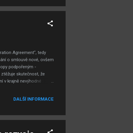
i trochu, slogan zoufale
takto...
ration Agreement", tedy
dnání o smlouvě nové, ovšem
u ropy podpořeným -
m ztěžuje skutečnost, že
ní v krajně nevýhodné
ástí západního světa, neboť
ád výhodnější - minimálně
DALŠÍ INFORMACE
ství a spolupráci by
diska se jedná o