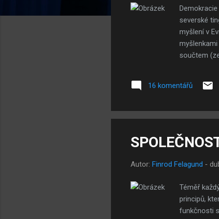
y
Demokracie 
severské tin
myšlení v E
myšlenkami 
součtem (zer
pohanských t
vylučovaly.
16 komentářů
být zlé, hří
hříchu. Tent
němž je např
SPOLEČNOST: 
Autor:
Finrod Felagund
-
du
Téměř každý
principů, kt
funkčnosti 