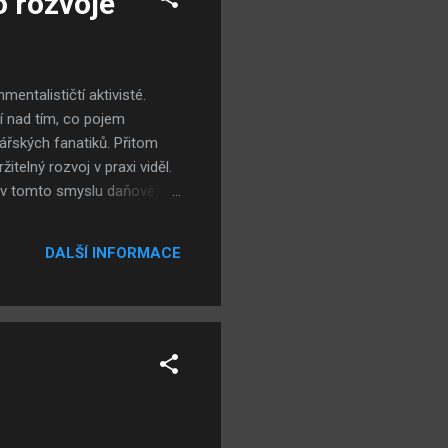
o rozvoje
mentalističtí aktivisté.
jí nad tím, co pojem
ářských fanatiků. Přitom
itelný rozvoj v praxi viděl.
t (v tomto smyslu daňově) za
starat o to, aby ono okolí
 - úhlednost a krása
DALŠÍ INFORMACE
 pozemcích, nýbrž zároveň i
. Pro důkaz o platnosti