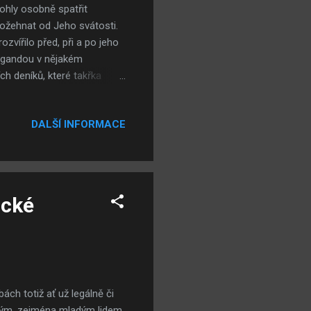
ohly osobně spatřit
ožehnat od Jeho svátosti.
zvířilo před, při a po jeho
pagandou v nějakém
ích deníků, které takřka
lely úplné bláznoviny, jsem
e W. Bush. Disproporce
DALŠÍ INFORMACE
čítali pouze o tom, jak
 dvacet nadšenců, kteří byli
 Bushem státníkem a Obamou
ické
ách totiž ať už legálně či
ohým, zejména mladým lidem