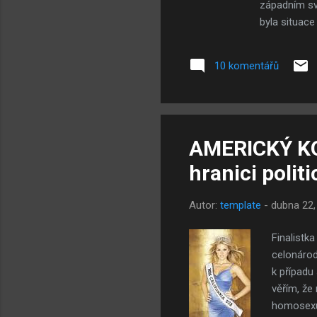
západním svě
byla situace
musel se př
žil tak, jak
10 komentářů
přirozené - 
druhé světo
ženy musely 
AMERICKÝ KO
hranici polit
Autor:
template
-
dubna 22,
Finalistk
celonárodn
k případu
věřím, že 
homosexuá