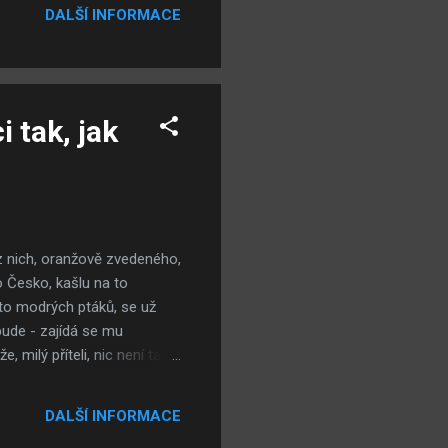
DALŠÍ INFORMACE
koprávním organizacím a
ckém útoku a spřádají teorie
dobné - a je možné,...
 tak, jak
 z nich, oranžově zvedeného,
o Česko, kašlu na to
 to modrých ptáků, se už
bude - zajídá se mu
 milý příteli, nic není tak
ych si přál, kdyby politické
iděli jsme v posledních
DALŠÍ INFORMACE
opadla a co vlastně slavilo