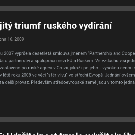
. Billboard, o kterém jsem mluvil na začátku, se mi osobně nelíbí an
dá jakýkoliv vtip a byl-li bych nerozhodným voličem, rozhodně by mě 
itý triumf ruského vydírání
bna 16, 2009
ku 2007 vypršela desetiletá smlouva jménem "Partnership and Coope
a o partnerství a spolupráci mezi EU a Ruskem. Ve vzduchu visí je
zastaveno po ruské agresi v Gruzii, jakož i po jeho - vysokou ceno
 létě roku 2008 ve věci "sfér vlivu" ve střední Evropě. Jednání ovše
za delší provaz. Především středoevropské země jsou v tomto jedná
ouva musí projít, ovšem tak, aby nepoškodila zájmy regionu být souč
 nestane, nastane mnohem horší alternativa. Pro Rusko je totiž poř
kého hlediska - smlouvu nepodepisovat. Jistě, nová Dohoda o partner
 v evropském působišti značně usnadnit život; z ekonomického hle
pozitivum, a to pro obě strany. Vezmeme-li v úvahu ruský ko...