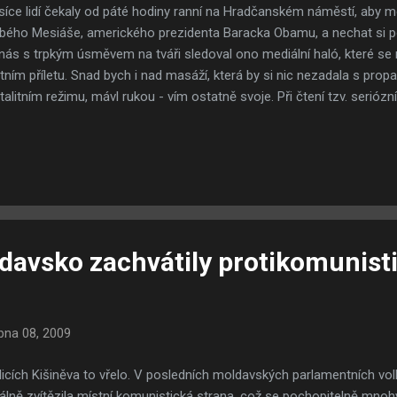
isíce lidí čekaly od páté hodiny ranní na Hradčanském náměstí, aby m
ého Mesiáše, amerického prezidenta Baracka Obamu, a nechat si p
nás s trpkým úsměvem na tváři sledoval ono mediální haló, které se ro
tním příletu. Snad bych i nad masáží, která by si nic nezadala s pro
alitním režimu, mávl rukou - vím ostatně svoje. Při čtení tzv. seriózn
cky sledovaly každé Obamovo upšouknutí a některé si už vážně vymýš
omínal na červen 2007, kdy do Česka zavítal jeho předchůdce, Georg
hdejším a dnešním přístupem novinářů je obrovská - tehdy jsme se do
dem na světě prezident USA strašně vadí. Přivítat ho tehdy přijelo cca
) ignorováni, b) označeni za exoty. Střízlivým okem hleděno, mezi
..
avsko zachvátily protikomunist
bna 08, 2009
licích Kišiněva to vřelo. V posledních moldavských parlamentních volb
gálně zvítězila místní komunistická strana, což se pochopitelně mn