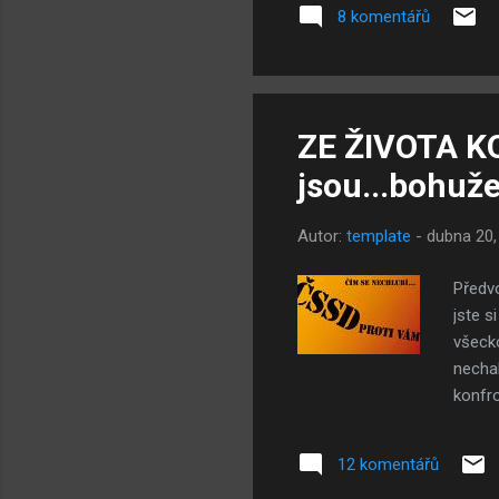
8 komentářů
to 
rom
o t
ZE ŽIVOTA KO
jsou...bohuže
Autor:
template
-
dubna 20,
Předvo
jste s
všecko
nechal
konfro
jednod
strany
12 komentářů
volbác