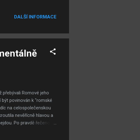
Myslíte, že by ho měly
 se živí internetovým
DALŠÍ INFORMACE
 skvělé, že si Američané
ačného. Víte, v mé zemi a v
mentálně
 přebývali Romové jeho
tí být povinován k "romské
ledíc na celospolečenskou
akroutila nevěřícně hlavou a
obejdou. Po pravdě řečeno se
strany obětí útoku se
é podobě frázi o tom, že "si