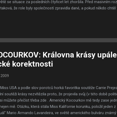
tě se situace za posledních čtyřicet let zhoršila. Před masivním ro
 taková, že role byly společností zpravidla dané, a pokud někdo chtěl 
izpůsobit nezvyklému světu opačného pohlaví (zpravidla však muži 
 se od něj očekávalo, měl ve svém "království" možnost žít podle svýc
nikdo nenutil ženy si mezi sebou dělat hierarchii ani muže pracovat k
vé válce se však situace dramaticky změnila, neboť vzhledem k mas
nastoupit do práce a tak vcelku př...
COURKOV: Královna krásy upále
ické korektnosti
 2009
a Miss USA a podle slov porotců horká favoritka soutěže Carrie Prej
í soutěži krásy nezvítězila proto, že projevila svůj (v této době polit
 si můžete přečíst třeba zde . Americký Kocourkov mě tedy zase jedno
nejen mě. Otázku, která stála Miss Kalifornie korunku, položil jeden z 
l" Mario Armando Lavandeira, ve světě amerického bulváru známý ja