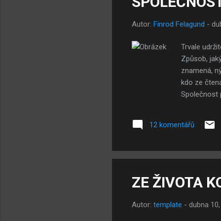
SPOLEČNOST: 
Autor:
Finrod Felagund
-
du
Trvale udrži
Způsob, jaký
znamená, nýb
kdo ze čtená
Společnost p
to, že jejic
bylo krásné 
12 komentářů
rakouského 
v nemalých i
tohoto jevu 
ZE ŽIVOTA K
Autor:
template
-
dubna 10,