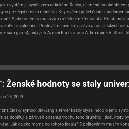
jako systém je vynálezem antického Řecka, nicméně na obdobném pr
gy či pozdější římská republika. Kdy ovšem přišel úpadek parlamentar
vropě? S příchodem a masovým rozšířením křesťanství. Křesťanství p
vskutku revolučními. Především zavedlo v právu a mezilidských vzta
o-sum game), tedy je-li A, není B a čím více A, tím méně B. Starší f
radic znaly pluralitu - tedy možnou koexistenci A a B, aniž by se ty
 V křesťanství je ovšem hra s nulovým součtem velmi pevně zakořen
chy se "mažou" dobrými skutky a naopak veškeré dobré skutky přijdou 
o způsob myšlení přinesl revoluci do pojímání zákona - zatímco do té 
íklad i v současné době postavena česká legislativa, tedy co není výs
Ženské hodnoty se staly univer
bna 28, 2009
 zná čínský symbol Jin-Jang a téměř každý slyšel něco o jeho symb
eré se doplňují a zároveň obsahují trochu toho druhého. Ideál, který 
světa. Jak daleko máme do tohoto ideálu? S politováním musím kons