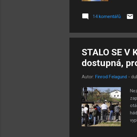
"Vermont 
následova
14 komentářů
bulvárem,
mohou vyb
mé rodině
STALO SE V 
dostupná, pro
Autor:
Finrod Felagund
-
du
Nez
zap
otá
hád
vyp
dám
zas