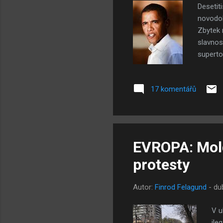
Desetit
novodob
Zbytek 
slavnos
supertot
hysteri
jen vzp
17 komentářů
mezi te
všem li
médii a
státníke.
EVROPA: Mold
protesty
Autor:
Finrod Felagund
-
du
V u
ile