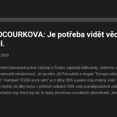
ti cikáni zasloužili". Proč tak tvrdý odsudek? Média, která straní lids
ským iniciativám už od začátku, aniž by cokoliv věděla, píší o rasisti
om, jak jsou tím určitě vinni neonacisté. Ne, že by to nebylo pravděpo
COURKOVA: Je potřeba vidět věci
l.
 2009
lební kampaně právě začínají a Česko zaplavily billboardy. Jednoho
i nemohli nevšimnout. Je na něm Jiří Paroubek a slogan "Evropa neb
". Kampaň "ČSSD proti vám" je z dílny ODS a jeden můj známý, volič
 slyšet, že díky tomu v příštích volbách ODS volit pravděpodobně ne
ntační styl, který byl do té doby doménou sociálních demokratů. Jenže,
uché. V mé představě ideálního světa by bylo všechno jinak; osobně b
 vedly jen volební kampaně věcné a na úrovni. Jaká je však realita? v
h do krajů a Senátu, jak "věcná" kampaň, o kterou se pokusila ODS, d