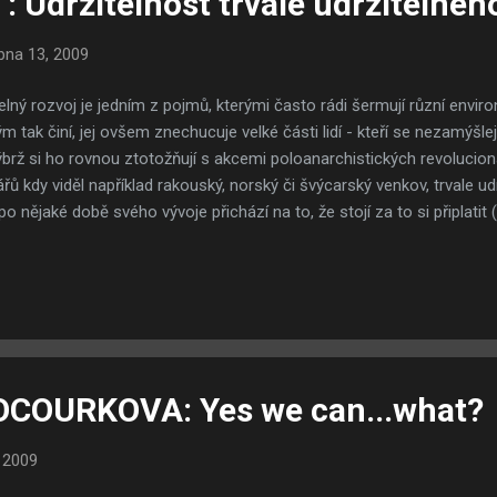
Udržitelnost trvale udržitelnéh
bna 13, 2009
telný rozvoj je jedním z pojmů, kterými často rádi šermují různí environ
m tak činí, jej ovšem znechucuje velké části lidí - kteří se nezamýšle
rž si ho rovnou ztotožňují s akcemi poloanarchistických revolucion
řů kdy viděl například rakouský, norský či švýcarský venkov, trvale udrž
o nějaké době svého vývoje přichází na to, že stojí za to si připlati
h okolí nebude pouze splňovat hygienické normy, ale že se někdo bude 
, a to se zárukou, že to tak vydrží i do budoucna. Nenechme se mýlit
venkova nespočívá pouze v píli tamních obyvatel na svých vlastních
nvesticích obcí či spolkových zemí, které se financují z daní obyvatel
se nemusí jezdit daleko - stač...
OCOURKOVA: Yes we can...what?
 2009