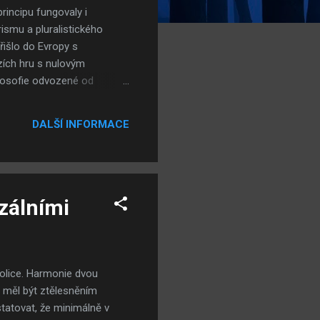
incipu fungovaly i
ismu a pluralistického
řišlo do Evropy s
zích hru s nulovým
ilosofie odvozené od
to dva prvky navzájem
ěna - co je dobré nemůže
DALŠÍ INFORMACE
vniveč, upadne-li člověk do
doby platil princip, na
lovn...
zálními
olice. Harmonie dvou
by měl být ztělesněním
tatovat, že minimálně v