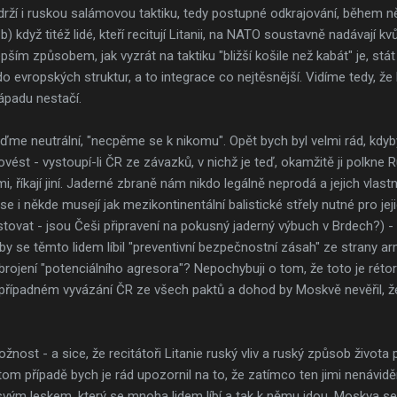
ží i ruskou salámovou taktiku, tedy postupné odkrajování, během ně
, b) když titéž lidé, kteří recitují Litanii, na NATO soustavně nadávají
ším způsobem, jak vyzrát na taktiku "bližší košile než kabát" je, stá
do evropských struktur, a to integrace co nejtěsnější. Vidíme tedy, ž
ápadu nestačí.
buďme neutrální, "necpěme se k nikomu". Opět bych byl velmi rád, kdyb
rovést - vystoupí-li ČR ze závazků, v nichž je teď, okamžitě ji polkne
, říkají jiní. Jaderné zbraně nám nikdo legálně neprodá a jejich vlastn
e i někde musejí jak mezikontinentální balistické střely nutné pro jejic
vat - jsou Češi připravení na pokusný jaderný výbuch v Brdech?) - n
by se těmto lidem líbil "preventivní bezpečnostní zásah" ze strany 
ojení "potenciálního agresora"? Nepochybuji o tom, že toto je rétor
případném vyvázání ČR ze všech paktů a dohod by Moskvě nevěřil, že
žnost - a sice, že recitátoři Litanie ruský vliv a ruský způsob života
om případě bych je rád upozornil na to, že zatímco ten jimi nenávid
vým leskem, který se mnoha lidem líbí a tak k němu jdou, Moskva se 