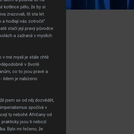
 kotlince pělo, že by si
a zrazovali, tři sta let
 a hodlají nás zotročit".
hatě stačí její pravý původce
kolách a zažraná v myslích
o v mé mysli je stále chtě
avděpodobně v životě
čanům, co to jsou pravé a
- lidem je nabízeno
žil jsem se od něj dozvědět,
í imperialismus spočívá v
cejí ty nebohé Afričany od
 prakticky jsou ti nebozí
lka. Bylo mi řečeno, že