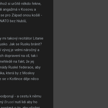
hož si určitě někdo řekne,
 kvůli angažmá v Kosovu a
t se pro Západ onou košilí -
e NATO bez hlubší,
y mi takový recitátor Litanie
 Rusko. Jak se Rusku bránit?
í vývoj je velmi náročný a
h dopravení na cíl, tak i
ehledě na fakt, že jej
armády Ruské federace, aby
ika, která by z Moskvy
 se v Kotlince děje něco
 podporují - a cestu k němu
ěný
Brusel
nutí lidi aby ho
postará o to, aby všichni,