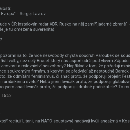
losti:
 Evropa" - Sergej Lavrov
bude v ČR instalován radar XBR, Rusko na něj zamíří jaderné zbraně" -
že je tu omezená suverenita)
a?
pozornil na to, že více nesvobody chystá soudruh Paroubek se soudr
 příští volby, než celý Brusel, který nás aspoň udrží pod vlivem Západ
vicovost a milovnictví nesvobody? Například v tom, že požaduji mini
nce soukromým firmám, s kterými se předvádí až nestoudně Barac
oto, že odmítám feminismus, či snad proto, že podporuji projekt Fest
 i arabskému světu? Nebo jsem levičák proto, že podporuji globaliza
 jsem snad levičák proto, že podporuji i drobné podnikatele? To mi 
 16:53
…
é, kteří recitují Litanii, na NATO soustavně nadávají kvůli angažmá v K