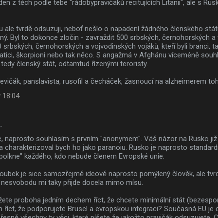
den z těch podle tebe "rádobypravičáků recitujících Litanii", ale s Ru
ale tvrdě odsuzuji, neboť nešlo o napadení žádného členského státu
ný. Byl to dokonce zločin - zavraždit 500 srbských, černohorských a
srbských, černohorských a vojvodinských vojáků, kteří byli branci, 
natici, škorpioni nebo tak něco. S angažmá v Afghánu víceméně souh
edy členský stát, odtamtud řízenými teroristy.
levičák, panslavista, rusofil a čecháček, žasnoucí na alzheimerem to
 18:04
…
, naprosto souhlasím s prvním "anonymem". Váš názor na Rusko již 
a charakterizoval bych ho jako paranoiu. Rusko je naprosto standard
spolkne" každého, kdo nebude členem Evropské unie.
aroubek je sice samozřejmě ideově naprosto pomýlený člověk, ale tvr
 nesvobodu mi taky přijde docela mimo mísu.
žete proboha jedním dechem říct, že chcete minimální stát (bezespo
íct, že podporujete Brusel a evropskou integraci? Současná EU je c
přesně všechny ty věci, které píšete že jakožto pravičák odsuzujete. 