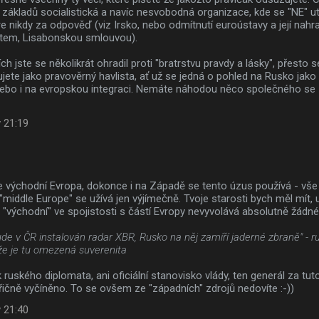
d základů socialistická a navíc nesvobodná organizace, kde se "NE" 
e nikdy za odpověď (viz Irsko, nebo odmítnutí euroústavy a její nah
tem, Lisabonskou smlouvou).
ch jste se několikrát ohradil proti "bratrstvu pravdy a lásky", přesto 
jete jako pravověrný havlista, ať už se jedná o pohled na Rusko jako 
nebo i na evropskou integraci. Nemáte náhodou něco společného s
 21:19
je východní Evropa, dokonce i na Západě se tento úzus používá - vš
middle Europe" se užívá jen výjímečně. Tvoje starosti bych měl mít
 "východní" ve spojistosti s částí Evropy nevyvolává absolutně žádn
ude v ČR instalován radar XBR, Rusko na něj zamíří jaderné zbraně" - ru
že je tu omezená suverenita
 ruského diplomata, ani oficiální stanovisko vlády, ten generál za tu
ičně vyčíněno. To se ovšem ze "západních" zdrojů nedovíte :-))
 21:40