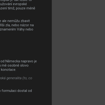
utužování evropské
razení tímž, pouze méně
se ale nemůžu zbavit
říši zla, nebo názor na
e znamením Váhy nebo
e od Německa napravo je
, u mě osobně slovo
é konotace.
ská generalita (to, co
to formulaci dostal od