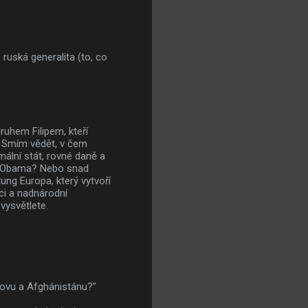
 ruská generalita (to, co
uhem Filipem, kteří
u. Smím vědět, v čem
mální stát, rovné daně a
k Obama? Nebo snad
ung Europa, který vytvoří
ci a nadnárodní
vysvětlete.
osovu a Afghánistánu?"