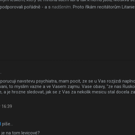
i podporovali pořádně - a s
nadšením
. Proto říkám recitátorům Litani
…
oporucuji navstevu psychiatra, mam pocit, ze se u Vas rozjizdi napln
vani, to myslim vazne a ve Vasem zajmu. Vase obavy, "ze nas Rusko
, a je hrozne sledovat, jak se z Vas za nekolik mesicu stal docela zar
 16:39
d
píše…
 je na tom levicové?