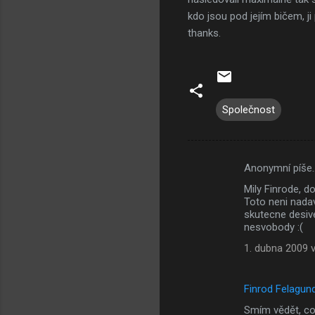
kdo jsou pod jejím bičem, j
thanks.
Společnost
Anonymní píše
K
Mily Finrode, d
o
Toto neni nada
m
skutecne desive
nesvobody :(
e
1. dubna 2009 v
n
t
Finrod Felagun
á
Smím vědět, co
ř