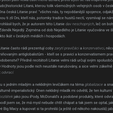
o)historické Litanii, kterou tolik všemožných veřejných osob v české
Ona česká Litanie praví: "všichni nás, ty nejoddanější spojence, odjakživ
u ti zlí Oni, kteří nás, potomky tradice husitů nectí, vysmívají se nám
rohlásil bych, že je autorem této Litanie
dav neschopných
, leč on bo
 Zdeněk Nejedlý. Zejména od dob Nejedlého je Litanie vyučována ve š
e takto lkát v českých médiích i hospodách.
Litanie často rádi prezentují coby
zarytí pravičáci
a
konzervativci
, něc
zmiňovaným antiglobalistům - kteří se s pravicí a konzervatismem pr
odobenství? Předně recitátoři Litanie velmi rádi určují svým spoluob
 Hodnoty jsou podle nich neustále narušovány, a sice velmi zákeřně 
t
odvrací.
u s jedním mladým a neklidným levičákem na téma
globalizace
a sna
ulturně imperialistický. Onen neklidný mladík mi odvětil, že ten kulturn
 pozlátek
jako jsou iPody, McDonald's a podobné produkty, které odvra
hodl jsem se, že má mysl nebude chtít chápat a tak jsem se optal, jak
ivé Big Macy a kupovat si ta prohnilá (a ještě od někoho nakouslá) jab