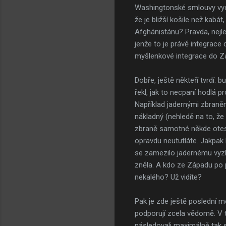
Washingtonské smlouvy vydr
že je bližší košile než kabát
Afghánistánu? Pravda, nejlep
jenže to je právě integrace 
myšlenkové integrace do Z
Dobře, ještě někteří tvrdí: 
řekl, jak to necpaní hodlá p
Například jadernými zbraněmi
nákladný (nehledě na to, že s
zbraně samotné někde otesto
opravdu neututláte. Jakpak 
se zamezilo jadernému vyzbr
zněla. A kdo ze Západu po 
nekalého? Už vidíte?
Pak je zde ještě poslední mo
podporují zcela vědomě. V t
následovali maximálně tak s