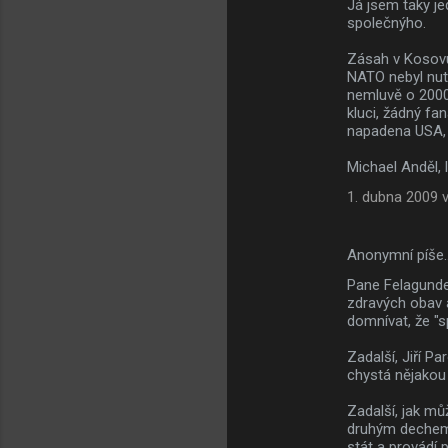
Já jsem taky je
společnýho.
Zásah v Kosovu 
NATO nebyl nut
nemluvě o 2000 
kluci, žádný fa
napadena USA, t
Michael Anděl, 
1. dubna 2009 v
Anonymní píše
Pane Felagunde
zdravých obav 
domnívat, že "
Zadalší, Jiří P
chystá nějakou
Zadalší, jak mů
druhým dechem ř
stát a provádí 