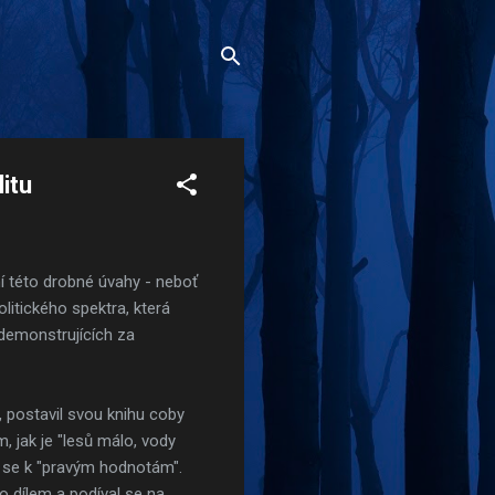
itu
í této drobné úvahy - neboť
litického spektra, která
 demonstrujících za
, postavil svou knihu coby
m, jak je "lesů málo, vody
t se k "pravým hodnotám".
o dílem a podíval se na