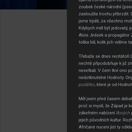
zoubek české národní (pseud
zasloužila trochu přibrzdit. 
jsme trpěli, za všechno moho
Kdybych měl být jedovatý, p
Alois Jirásek a propagátor
tolika lidí, kolik jich vidím
Třebaže se dnes recitátoři 
nechtě připodobňuje k již 
nesetkali. V čem tkví ono p
nedotknutelné Hodnoty. Ony
pozlátko
, které je od Hodno
Měl jsem před časem debat
proč si myslí, že Západ je k
zákeřném nabízení
líbivých
jejich původních kultur. Roz
Afričané nuceni jíst ty oškl