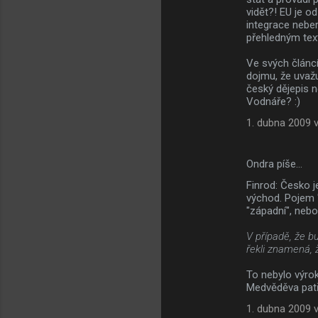
vidět?! EU je o
integrace neber
přehledným tex
Ve svých článcí
dojmu, že uvažu
český dějepis 
Vodnáře? :)
1. dubna 2009 v
Ondra píše…
Finrod: Česko 
východ. Pojem "
"západní", nebo
V případě, že b
řekli znamená, 
To nebylo výrok
Medvěděva patř
1. dubna 2009 v