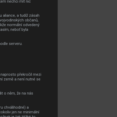
skem nechci mít nic
 aliance, a tudíž zásah
 vojvodinských občanů,
takže normální odvedený
lasím, neboť byla
hodle serveru.
naprosto překročil mezi
ní země a není nutné se
dit o něm, že na nás
ru chválihodné) a
okoliv jen ne minimální
Cožpak je tak těžké to