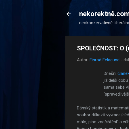
nekorektně.co
neokonzervativně. liberáln
SPOLEČNOST: O (ne
Autor:
Finrod Felagund
-
du
Dnešní
článe
již delší dob
sama sebe vid
"spravedlivěj
Dánský statistik a matema
soubor důkazů vyvracejících 
málo, plno znečištění" a vů
Bjørnu Lomborgovi za tento 