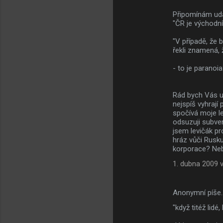
e
Připomínám udá
"ČR je východní
"V případě, že 
řekli znamená, 
- to je paranoi
Rád bych Vás u
nejspíš vyhrají
spočívá moje le
odsuzuji subve
jsem levičák pr
hráz vůči Rusku
korporace? Nebo
1. dubna 2009 v
Anonymní píše
"když titéž lid