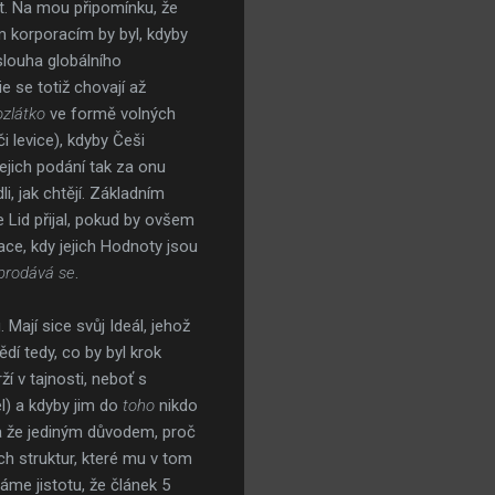
it. Na mou připomínku, že
ím korporacím by byl, kdyby
slouha globálního
 se totiž chovají až
ozlátko
ve formě volných
či levice), kdyby Češi
jejich podání tak za onu
i, jak chtějí. Základním
e Lid přijal, pokud by ovšem
uace, kdy jejich Hodnoty jsou
prodává se
.
 Mají sice svůj Ideál, jehož
ědí tedy, co by byl krok
ží v tajnosti, neboť s
l) a kdyby jim do
toho
nikdo
i a že jediným důvodem, proč
ých struktur, které mu v tom
áme jistotu, že článek 5