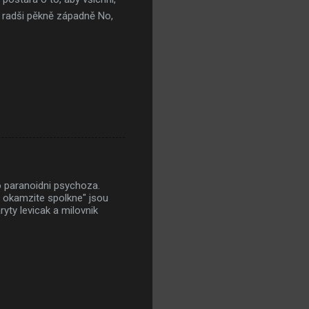
e radši pěkně západně No,
o paranoidni psychoza.
 okamzite spolkne" jsou
yty levicak a milovnik