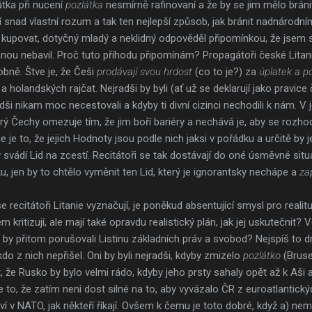
rátka při nucení
pozlátka
nesmírně rafinovaní a že by se jim mělo brán
jí snad vlastní rozum a tak ten nejlepší způsob, jak bránit nadnárodn
i kupovat, dotyčný mladý a neklidný odpověděl připomínkou, že jsem 
nou nebavil. Proč tuto příhodu připomínám? Propagátoři české Litanie
ně. Štve je, že Češi
prodávají svou hrdost
(co to je?) za
úplatek a p
a holandských rajčat. Nejradši by byli (ať už se deklarují jako pravice 
dši nikam moc necestovali a kdyby ti divní cizinci nechodili k nám. V 
erý Čechy omezuje tím, že jim boří bariéry a nechává je, aby se rozhodl
 je to, že jejich Hodnoty jsou podle nich jaksi v pořádku a určitě by j
rý svádí Lid na zcestí. Recitátoři se tak dostávají do oné úsměvné sit
 jen by to chtělo vyměnit ten Lid, který je ignorantsky nechápe a
za
ecitátoři Litanie vyznačují, je poněkud absentující smysl pro realitu.
ritizují, ale mají také opravdu realistický plán, jak jej uskutečnit? V
niž by přitom porušovali Listinu základních práv a svobod? Nejspíš to dr
 z nich nepřišel. Oni by byli nejradši, kdyby zmizelo
pozlátko
(Bruse
kt, že Rusko by bylo velmi rádo, kdyby jeho prsty sahaly opět až k Aš
e to, že zatím není dost silné na to, aby vyvázalo ČR z euroatlantick
ví v NATO, jak někteří říkají. Ovšem k čemu je toto dobré, když a) nem