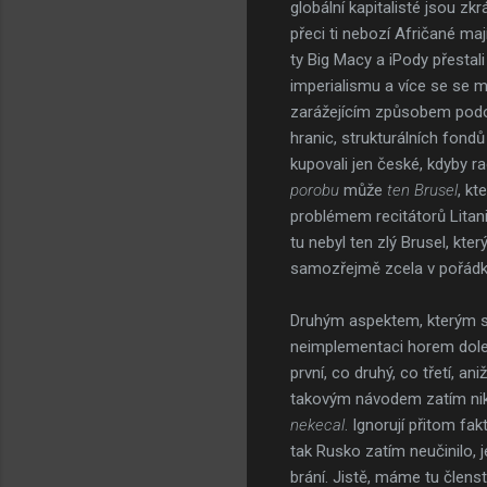
globální kapitalisté jsou zk
přeci ti nebozí Afričané ma
ty Big Macy a iPody přestal
imperialismu a více se se m
zarážejícím způsobem podob
hranic, strukturálních fondů 
kupovali jen české, kdyby ra
porobu
může
ten Brusel
, kt
problémem recitátorů Litanie
tu nebyl ten zlý Brusel, kte
samozřejmě zcela v pořádku,
Druhým aspektem, kterým se r
neimplementaci horem dolem k
první, co druhý, co třetí, a
takovým návodem zatím nikdo
nekecal
. Ignorují přitom fa
tak Rusko zatím neučinilo, j
brání. Jistě, máme tu členst