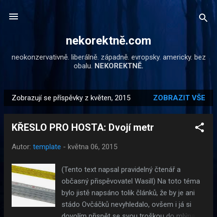
Přeskočit na hlavní obsah
nekorektně.com
neokonzervativně. liberálně. západně. evropsky. americky. bez
obalu.
NEKOREKTNĚ.
Zobrazují se příspěvky z květen, 2015
ZOBRAZIT VŠE
P
ř
KŘESLO PRO HOSTA: Dvojí metr
í
s
Autor:
template
-
května 06, 2015
p
ě
(Tento text napsal pravidelný čtenář a
v
občasný přispěvovatel Wasill) Na toto téma
k
bylo jistě napsáno tolik článků, že by je ani
y
stádo Ovčáčků nevyhledalo, ovšem i já si
dovolím přispět se svou troškou do mlýna.