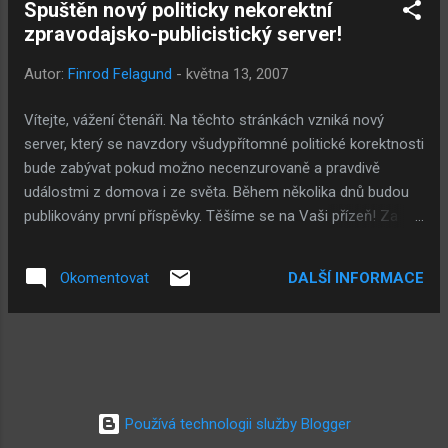
Spuštěn nový politicky nekorektní
spousta: Že se model od původní rozhledny
zpravodajsko-publicistický server!
vlastně ani tolik neliší (točité schody
zůstanou zachovány a na vrcholu je špička,
Autor:
Finrod Felagund
-
května 13, 2007
takže co), že na rozdíl od nicneříkající věže
symbolizuje něco, co je přece nesmírně
Vítejte, vážení čtenáři. Na těchto stránkách vzniká nový
přirozené a nám všem vlastní. A že projekt
server, který se navzdory všudypřítomné politické korektnosti
samozřejmě počítá s tím, že na vrcholu bude
bude zabývat pokud možno necenzurovaně a pravdivě
přirozeně vlát vlajka Evropské unie a pod
událostmi z domova i ze světa. Během několika dnů budou
základy bude tak nějak symbolicky umístěn
publikovány první příspěvky. Těšíme se na Vaši přízeň! Za
model vlajky české, aby bylo tak nějak vidět...
redakci Finrod Felagund.
jak na tom vlastně jsme. A že je to prostě
úžasná věc a kdo to nechápe, je zaprděný
DALŠÍ INFORMACE
Okomentovat
Čecháček, vůbec ne Evropan a kdo ví, jestli
náhodou není pro radarovou základn...
Používá technologii služby Blogger