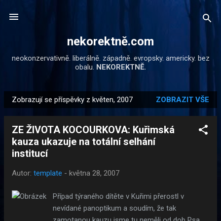
Přeskočit na hlavní obsah
nekorektně.com
neokonzervativně. liberálně. západně. evropsky. americky. bez
obalu.
NEKOREKTNĚ.
Zobrazují se příspěvky z květen, 2007
ZOBRAZIT VŠE
P
ř
ZE ŽIVOTA KOCOURKOVA: Kuřimská
í
kauza ukazuje na totální selhání
s
institucí
p
ě
Autor:
template
-
května 28, 2007
v
k
Případ týraného dítěte v Kuřimi přerostl v
y
nevídané panoptikum a soudím, že tak
zamotanou kauzu jsme tu neměli od dob Psa