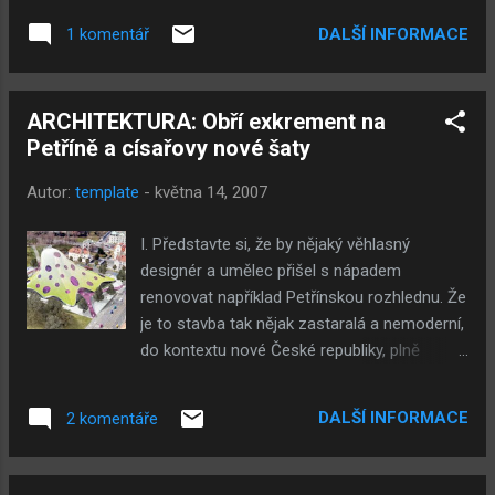
nestane, protože to bychom se ještě všichni
víme, kdo v čele ministerstva dnes stojí. Osobně
divili. Dále jsme zjistili, že instituce, k...
DALŠÍ INFORMACE
1 komentář
panu Bursíkovi jeho nejnovější zelený nátěr moc
nevěřím a vždycky, respektive od roku 1997, kdy
jsem ho na politické scéně poprvé zaregistroval,
ARCHITEKTURA: Obří exkrement na
jsem ho pokládal spíš za pragmatika a
Petříně a císařovy nové šaty
"profesionálního politika". Proto mě
nepřekvapilo, s jakou hbitostí vlezl modrému
Autor:
template
-
května 14, 2007
Topolánkovi do... náruče, když tento vyhrál volby.
Dalo se ovšem očekávat, že být poměr sil po
I. Představte si, že by nějaký věhlasný
volbách 2006 jen trošku jiný, zrudli by "melouni"
designér a umělec přišel s nápadem
na tradiční barvu pionýrského šátku. Ostatně
renovovat například Petřínskou rozhlednu. Že
jako všude na světě. Ale to vem čert, pojďme k
je to stavba tak nějak zastaralá a nemoderní,
věci. Martin Bursík slintá nad ekofilmem Ala
do kontextu nové České republiky, plně
Gorea stejně jako všichni kavárenští socialisté
začleněné v Evropské unii, se nehodící. Místo
ve Francii a na celém světě. To samo o sobě
ní by navrhl model obrovského, hnědého,
není nic proti ničemu...
DALŠÍ INFORMACE
2 komentáře
zatočeného, lidského exkrementu.
Argumentů, které by takový věhlasný umělec,
snesl před veřejnost, by se našlo jistě