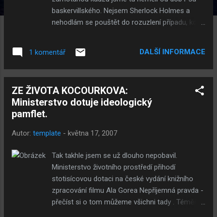
baskervillského. Nejsem Sherlock Holmes a
nehodlám se pouštět do rozuzlení případu, kde
kromě jednoho týraného dítěte a psychicky
vyšinuté matky defilují ještě náboženští fanatici,
DALŠÍ INFORMACE
1 komentář
herci, neexistující osoby, jeden zaplaťpámbu
bývalý politik, jedna zaplaťpámbu bývalá
zástupkyně ombudsmana a patrně i
ZE ŽIVOTA KOCOURKOVA:
mimozemšťané. Zde je pouze několik mých
Ministerstvo dotuje ideologický
postřehů a výstupů, co jsme zjistili a na co
pamflet.
bychom se měli zaměřit. Zjistili jsme, že je s
největší pravděpodobností možné vypůjčit si od
Autor:
template
-
května 17, 2007
kamarádů děcko, přivést jej k soudu a pobírat na
něj peníze. Pokud je možné toto, divím se, že na
Tak takhle jsem se už dlouho nepobavil.
úřadech už dávno nestojí fronty lidí s
Ministerstvo životního prostředí přihodí
"nalezenými dětmi". Je tedy zcela na místě
stotisícovou dotaci na české vydání knižního
udělat hloubkovou kontrolu přímo na těchto
zpracování filmu Ala Gorea Nepříjemná pravda -
místech a zjistit míru kompetentnosti
přečíst si o tom můžeme všichni tady . Téměř
pověřených osob. Obávám se ale, že se to
mi chybějí slova, abych vyjádřil, co cítím. Všichni