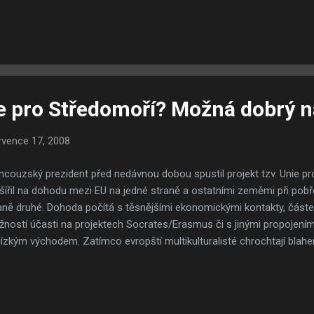
ci, na tričku máte jinou osobnost, generála Augusto Pinocheta. Podle 
Patricia Aylwina (který rozhodně nepatřil k Pinochetovým příznivců
arte 2279 mrtvých či zmizelých. Z dostupných pramenů víme, že se 
ak jako v případě obětí romantika Che Guevary), ale o agenty KGB, kubá
 měly pomoci Salvadoru Allende nastolit v Chile stejný k...
 pro Středomoří? Možná dobrý n
rvence 17, 2008
ncouzský prezident před nedávnou dobou spustil projekt tzv. Unie pr
šířil na dohodu mezi EU na jedné straně a ostatními zeměmi při po
aně druhé. Dohoda počítá s těsnějšími ekonomickými kontakty, částe
ností účasti na projektech Socrates/Erasmus či s jinými propojením
lízkým východem. Zatímco evropští multikulturalisté chrochtají blahem
adní identitu Evropy Sarkozyho odsuzují, se však hraje partie, v ní
e tahů dopředu, než první i druzí jmenovaní. Pozoruji Sarkozyho politi
opské veřejnosti tolik známý a toto pozorování mi ukázalo jednu vě
granty opravdu rád nemá, považuje je za nejen francouzský, ale i evr