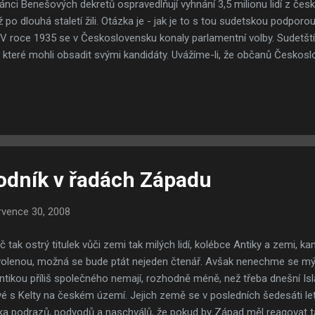
tánci Benešových dekretů ospravedlňují vyhnání 3,5 milionu lidí z č
iž po dlouhá staletí žili. Otázka je - jak je to s tou sudetskou podpor
V roce 1935 se v Československu konaly parlamentní volby. Sudetšt
které mohli obsadit svými kandidáty. Uvážíme-li, že občanů Českosl
1930 14,5 milionu, z čehož bylo 3,5 milionů Němců a Poslanecká sně
0 poslanců, podle striktně proporčních pravidel by měli sudetští Němci
átů, nepočítaje v to osoby německé národnosti žijící mimo země Če
ěmito 66 mandáty naložili tak, že 44 mandátů připadlo Sudetoněmeck
iální demokracii, šest mandátů Něm...
dník v řadách Západu
rvence 30, 2008
č tak ostrý titulek vůči zemi tak milých lidí, kolébce Antiky a zemi, k
olenou, možná se bude ptát nejeden čtenář. Avšak nenechme se mýl
ntikou příliš společného nemají, rozhodně méně, než třeba dnešní Isl
vé s Kelty na českém území. Jejich země se v posledních šedesáti l
ika podrazů, podvodů a naschválů, že pokud by Západ měl reagovat tak