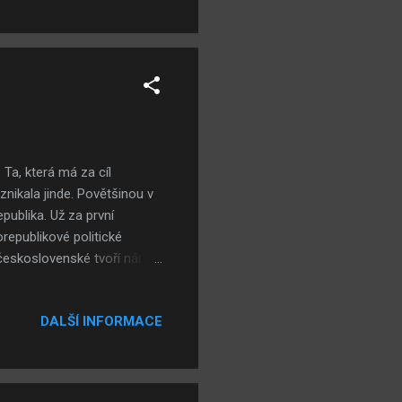
oku 2001, kdy už se George
Ta, která má za cíl
znikala jinde. Povětšinou v
publika. Už za první
republikové politické
 československé tvoří národ
té slovenské se uvažovalo
orektností Slováci přestali
DALŠÍ INFORMACE
nikoliv s významem zemské
korektnost první republiky
ktive neohrožovala je. Pokud