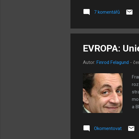
jdete po uli
prezidenta 
7 komentářů
Pinochet Ug
civilisty (t
osoby, které
EVROPA: Unie
Autor:
Finrod Felagund
-
če
Fra
roz
str
mož
a B
záp
víc
Okomentovat
evr
imi