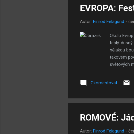
EVROPA: Fest
Autor:
Finrod Felagund
-
če
Okolo Evropy
teplý, dusný
nějakou bouř
takovém poča
světových mé
teroristů vč
zavražděných
Okomentovat
soutěže osob
mnohem pravd
nevinných j
ROMOVÉ: Jád
Autor:
Finrod Felagund
-
če