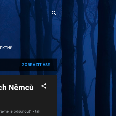
EKTNĚ.
ZOBRAZIT VŠE
ých Němců
právné je odsunout" - tak