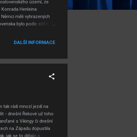
eskoslovenského území, ze
ou Konrada Henleina
í Němci měli vyhrazených
ovenska bylo podle sčítání
movna čítala podle Ústavy z
 mít k dispozici nikoliv 66,
DALŠÍ INFORMACE
chy a Morava (karpatské
é straně, jedenáct
am tak rádi mnozí jezdí na
it - dnešní Řekové už toho
anďané s Vikingy či dnešní
etech na Západu dopustila
, jak se to dělalo s