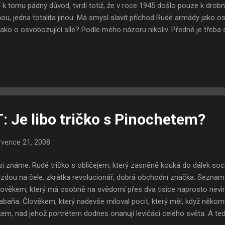
í k tomu pádný důvod, tvrdí totiž, že v roce 1945 došlo pouze k drobn
ou, jedna totalita jinou. Má smysl slavit příchod Rudé armády jako 
ako o osvobozující síle? Podle mého názoru nikoliv. Předně je třeba 
řesilou v roce 1939, Rudá armáda byla Hitlerovým spojencem, děla
tí říší navzájem dodávali zbraně a ve stranických plátcích NSDAP i 
ých a ruských soudruhů (genossen) v boji proti reakčním buržoazn
a se, stejně jako Třetí říše, podílela na útoku na Pols...
Je libo tričko s Pinochetem?
rvence 21, 2008
asi známe. Rudé tričko s obličejem, který zasněně kouká do dálek so
ězdou na čele, zkrátka revolucionář, dobrá obchodní značka. Sezna
ověkem, který má osobně na svědomí přes dva tisíce naprosto nevinn
abaña. Člověkem, který nadevše miloval pocit, který měl, když někomu
kem, nad jehož portrétem dodnes onanují levičáci celého světa. A teď