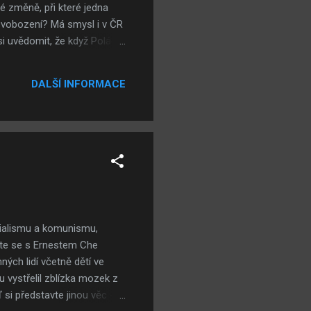
é změně, při které jedna
osvobození? Má smysl i v ČR
si uvědomit, že když Poláci
la s Wehrmachtem společná
KSSS se psalo o nerozlučném
DALŠÍ INFORMACE
ím angloamerickým silám
cialismu a komunismu,
mte se s Ernestem Che
ých lidí včetně dětí ve
 vystřelil zblízka mozek z
 si představte jinou věc -