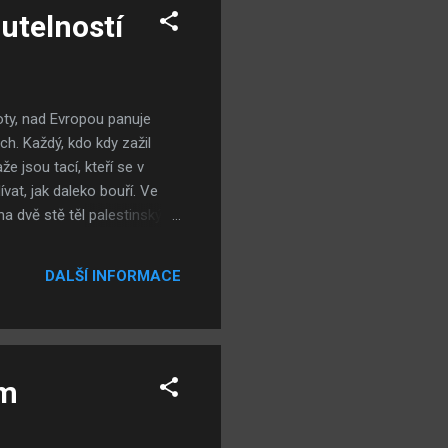
utelností
oty, nad Evropou panuje
ch. Každý, kdo kdy zažil
e jsou tací, kteří se v
vat, jak daleko bouří. Ve
na dvě stě těl palestinských
la dvou unesených a
ra, volí prostřednictvím
DALŠÍ INFORMACE
kuláš II., v horším, a
terému byl Hitler v zabíjení
ům