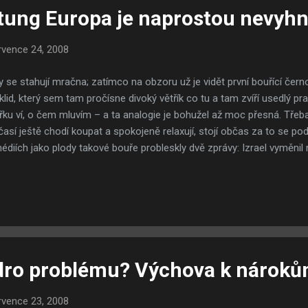
ung Europa je naprostou nevyhn
rvence 24, 2008
 se stahují mračna; zatímco na obzoru už je vidět první bouřící čern
 klid, který sem tam pročísne divoký větřík co tu a tam zvíří usedlý pra
ku ví, o čem mluvím – a ta analogie je bohužel až moc přesná. Třebaž
sí ještě chodí koupat a spokojeně relaxují, stojí občas za to se podí
diích jako plody takové bouře probleskly dvě zprávy: Izrael vyměnil 
etně několika živých, mezi nimiž byl brutální vrah Sámir Kuntar za tě
 vojáků IDF. Druhá zpráva se týká Ruska – v zemi, kde včera je již zít
u největšího Rusa. S trochou štěstí by mohl vyhrát zavražděný car Mi
ěpodobnějším případě vyhraje Stalin. Krvavý paranoidní vrah, proti k
en málo schopným učněm. My v souvisl...
ro problému? Výchova k nárok
rvence 23, 2008