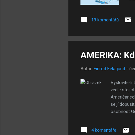
nep
kol
19 komentářů
řad
reg
uza
nem
AMERIKA: Kde
Autor:
Finrod Felagund
-
če
Vyslovíte-l
vedle stojíc
Američanech
se jí dopusí
osobnost Ge
narozdíl od
tím, jak si 
4 komentáře
administrati