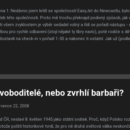
na 1. Nedávno jsem letěl se společností EasyJet do Newcastlu, bylo 
žeb této společnosti. Proto mě trochu překvapil podivný způsob, jak o
ti všem zvyklostem je výběr sedadel volný a řídí se pořadí nástupu - n
žbou pro rychlé odbavení (stojí nějaké ty libry navíc), poté rodiče s dě
dostavili na check-in v pořadí 1-30 a nakonec ti ostatní. Jak už (podl
o společnosti bývá, zpoždění nabíralo obrátky a nakonec místo okolo
adla před půlnocí. Jistě věc, která každého motivuje k tomu, aby se do
 pořád je tu to nešťastné pořadí. Když už hlásili nástup, nejprve měli p
si přednostní nástup zaplatili. Mezi ně se dostala jedna romská rodin
upence měla pořadí větší než 30 a nezaplatila si přednostní nástup)
ítnuta a ...
oboditelé, nebo zvrhlí barbaři?
rvence 22, 2008
od ČR, neslaví 8. květen 1945 jako státní svátek. Proč, když Polsko r
rotože polští historikové tvrdí, že pro ně druhá světová válka nesko