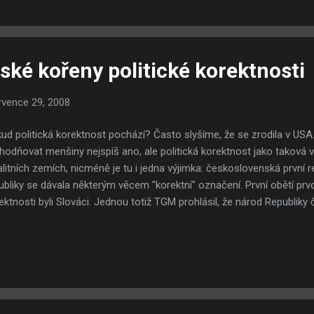
 a jak tehdejší společnost smýšlela. Přenesme se tedy do začátku r
álné pracovně pevněji "usadil". Po osmi letec...
ské kořeny politické korektnosti
rvence 29, 2008
ud politická korektnost pochází? Často slyšíme, že se zrodila v USA. 
hodňovat menšiny nejspíš ano, ale politická korektnost jako taková v
alitních zemích, nicméně je tu i jedna výjimka: československá první re
ubliky se dávala některým věcem "korektní" označení. První obětí prvo
ektnosti byli Slováci. Jednou totiž TGM prohlásil, že národ Republiky
koslovenský, který má dvě větve - českou a slovenskou (přičemž o 
o o té, která se v té české zcela ztratí) a tak v souladu s politickou k
stovat. Kdo tehdy používal termín "Slováci" s významem etnickým, 
slušnosti, dopustil se div ne ľudáctví. Naši pamětníci si na politickou 
liš vzpomínat nemohou, protože byli-li Čechy, netýkala se jich; respe
ho...