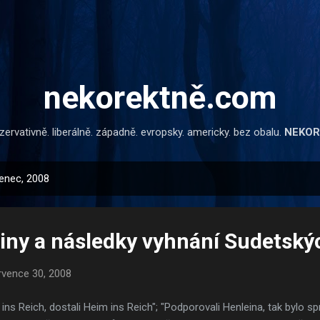
Přeskočit na hlavní obsah
nekorektně.com
ervativně. liberálně. západně. evropsky. americky. bez obalu.
NEKOR
venec, 2008
iny a následky vyhnání Sudetsk
rvence 30, 2008
 ins Reich, dostali Heim ins Reich"; "Podporovali Henleina, tak bylo s