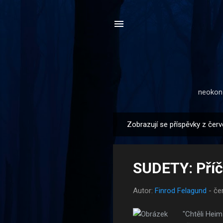
neokonz
Zobrazují se příspěvky z čer
P
ř
í
SUDETY: Příč
s
p
Autor:
Finrod Felagund
-
če
ě
v
"Chtěli Heim
k