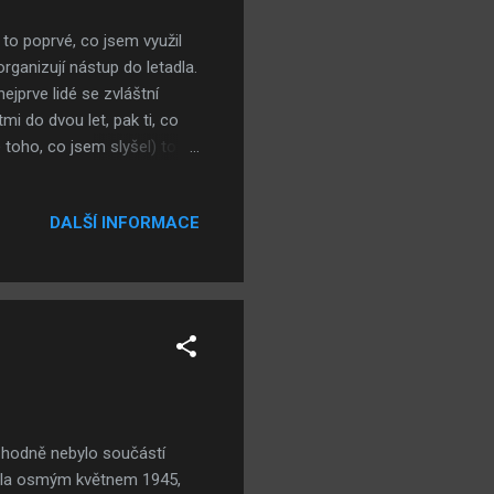
to poprvé, co jsem využil
rganizují nástup do letadla.
ejprve lidé se zvláštní
tmi do dvou let, pak ti, co
e toho, co jsem slyšel) to u
 deváté večer byl nástup do
stal do letadla co nejdříve,
DALŠÍ INFORMACE
řednostní právo cestující,
a (která na palubní
, která byla samozřejmě
ozhodně nebylo součástí
nčila osmým květnem 1945,