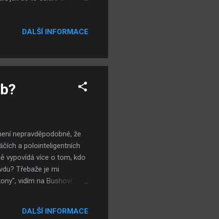
meteno do moře. Ať už za
é velmoci proti vlastním
DALŠÍ INFORMACE
í pěst destabilizující celý
ím spojencům či podvody při
atické prázdninové Řecko
yb?
 není nepravděpodobné, že
čích a polointeligentních
 vypovídá více o tom, kdo
avdu? Třebaže je mi
ony", vidím na Bushovi
 nemají nic společného s
livě hodnotit Bushovu
DALŠÍ INFORMACE
e vycházet z toho, co bylo