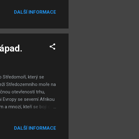
vládní zprávy chilského
m) má na svědomí Augusto
DALŠÍ INFORMACE
většinou nejednalo o běžné
nské milicionáře a další
ápad.
o Středomoří, který se
břeží Středozemního moře na
čnou otevřeností trhu,
i Evropy se severní Afrikou
 a mnozí, kteří se bojí o
ž Sarkozy myslí na mnohem
ku už z dob, kdy nebyl
DALŠÍ INFORMACE
c - Nicolas Sarkozy arabské
opský problém a je poslední