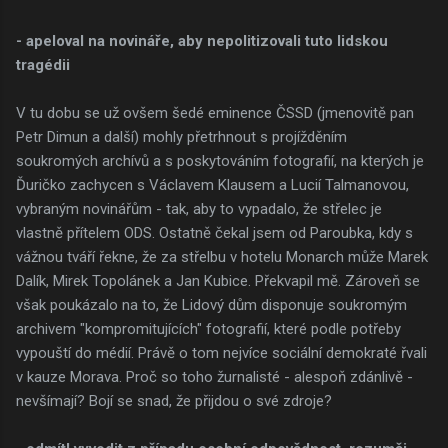
- apeloval na novináře, aby nepolitizovali tuto lidskou
tragédii
V tu dobu se už ovšem šedé eminence ČSSD (jmenovitě pan
Petr Dimun a další) mohly přetrhnout s projížděním
soukromých archívů a s poskytováním fotografií, na kterých je
Ďuričko zachycen s Václavem Klausem a Lucií Talmanovou,
vybraným novinářům - tak, aby to vypadalo, že střelec je
vlastně přítelem ODS. Ostatně čekal jsem od Paroubka, kdy s
vážnou tváří řekne, že za střelbu v hotelu Monarch může Marek
Dalík, Mirek Topolánek a Jan Kubice. Překvapil mě. Zároveň se
však poukázalo na to, že Lidový dům disponuje soukromým
archivem "kompromitujících" fotografií, které podle potřeby
vypouští do médií. Právě o tom nejvíce sociální demokraté řvali
v kauze Morava. Proč so toho žurnalisté - alespoň zdánlivě -
nevšímají? Bojí se snad, že přijdou o své zdroje?