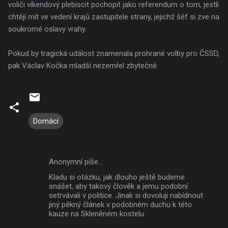
voliči víkendový plebiscit pochopit jako referendum o tom, jestli
chtějí mít ve vedení krajů zastupitele strany, jejichž šéf si zve na
soukromé oslavy vrahy.
Pokud by tragická událost znamenala prohrané volby pro ČSSD,
pak Václav Kočka mladší nezemřel zbytečně.
Domácí
Anonymní píše…
K
Kladu si otázku, jak dlouho ještě budeme
o
snášet, aby takový člověk a jemu podobní
m
setrvávali v politice. Jinak si dovoluji nabídnout
jiný pěkný článek v podobném duchu k této
e
kauze na Skleněném kostelu:
n