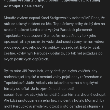
- odmítl vyvodit z případu osobní odpovědnost, rozuměj
odstoupit z čela strany.
Moudře ovšem napsal Karel Steigerwald v sobotní MF Dnes, že
stát se takový incident na křtu Topolánkovy knihy, druhý den na
svolané tiskové konferenci vyzývá Paroubek plamenně
Topolánka k odstoupení. Samozřejmě, patřilo by to k jeho
opoziční roli a je jasné, že vůdci vládnoucí strany nemají vůbec
proč něco takového po Paroubkovi požadovat. Bylo by však
čestné, kdyby nyní Paroubek udělal to, co tak rád požaduje po
svých politických odpůrcích.
Byl to sám Jiří Paroubek, který chtěl po svých voličích, aby
nadcházející krajské a senátní volby pojali coby referendum o
Topolánkově vládě. Ačkoliv nic takového nemá s krajskými
tématy co dělat. Je to zjevně neschopností
sociálnědemokratických kandidátů tato témata vhodně uchopit.
Ale když přistoupíme na jeho hru, incident v hotelu Monarch by
mohl Paroubkovu myšlenku otočit o sto osmdesát stupňů - a