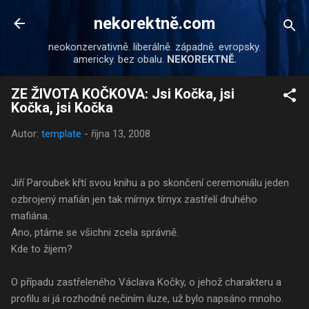
Přeskočit na hlavní obsah
nekorektně.com
neokonzervativně. liberálně. západně. evropsky.
americky. bez obalu.
NEKOREKTNĚ.
ZE ŽIVOTA KOČKOVA: Jsi Kočka, jsi
Kočka, jsi Kočka
Autor:
template
-
října 13, 2008
Jiří Paroubek křtí svou knihu a po skončení ceremoniálu jeden
ozbrojený mafián jen tak mírnyx tírnyx zastřelí druhého
mafiána.
Ano, ptáme se všichni zcela správně.
Kde to žijem?
O případu zastřeleného Václava Kočky, o jehož charakteru a
profilu si já rozhodně nečiním iluze, už bylo napsáno mnoho.