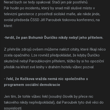
Nerad bych se tedy opakoval. Stačí jen pár postřehů.
Pár hodin po incidentu, který by snad měl slušivé místo v
televizní gansterce z prostředí sicilské mafie, ale nikde jinde,
svolal předseda ČSSD Jiří Paroubek tiskovou konferenci, na
které:
-tvrdil, že pan Bohumír Ďuričko nikdy nebyl jeho přítelem.
Z přehršle zdrojů ovšem můžeme nalézt citáty, které říkají něco
zcela opačného. Lze rovněž předpokládat, že kdyby Ďuričko
skutečně nebyl Paroubkovým přítelem, těžko by si ho opoziční
předák na křest své knihy v drahém hotelu vůbec pozval.
- řekl, že Kočkova vražda nemá nic společného s
programem sociální demokracie
Jen tím, že tohle vůbec řekl (soudný člověk by přece nic
takového nikdy nepředpokládal), dal Paroubek tyto dvě věci do
souvislostí.