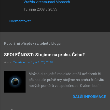
Vražda v restauraci Monarch
t
13. října 2008 v 20:55
á
ř
Okomentovat
e
Populární příspěvky z tohoto blogu
SPOLEČNOST: Stojíme na prahu. Čeho?
Autor:
Redakce
-
listopadu 20, 2010
Možná si to ještě málokdo stačil uvědomit či
přiznat, ale právě my stojíme na prahu či úsvitu
nových poměrů ve společnosti. Ovšem buďme
v klidu, netýká se to nás, ale až našich dětí.
DALŠÍ INFORMACE
Novými poměry ve společnosti myslím
přiklonění se s některé z nám již historicky
známých situací. Přiznejme si to otevřeně – je