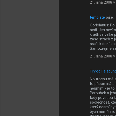
21. října 2008 v
template
píše…
Coriolanus: Po 
sedí. Jen nevím
kradli ve velké
zase strach z j
sraček dokázali
Samozřejmě se
21. října 2008 v
Finrod Felagun
No trochu mě za
to připomíná s
neumím - je to
Paroubek a jeho
tady povedou k
společnost, kte
který nesmí bý
bych neměl nic 