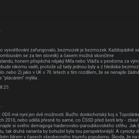
…
y to vysvětlování zafungovalo, bezmozek je bezmozek. Každopádně se
(omlouvám se za ten slovník) a časem možná skončíme
 Islandu, honem přispěchá nějaký Míťa nebo Vláďa s penězma za vým
bude nikomu vadit, protože už tady jednou byly a z hlediska bezmozk
o..nebo 2) jako v UK v 70. letech s tím rozdílem, že se nenajde žádn
 "plácáním" mýlila..
 8:25
e…
: ODS má nyní jen dvě možnosti. Buďto donkichotský boj s Topolánk
h 2010, nebo udělá přesně to samé, co ČSSD před šesti lety - zbaví s
 a najde si svého demagoga haiderovsko-paroubkovského střihu. Jak 
tu, tak druhá varianta by bohužel byla tou perspektivnější. A cynicky
álním lídrem v časech všeobecného triumfu populismu. Škoda, že na 