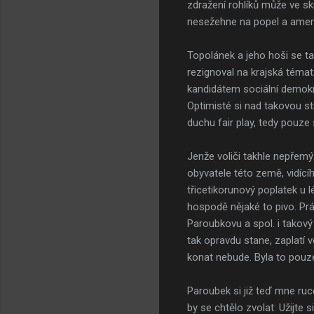
zdražení rohlíků může ve sk
nesežehne na popel a ameri
Topolánek a jeho hoši se t
rezignoval na krajská témata
kandidátem sociální demokra
Optimisté si nad takovou st
duchu fair play, tedy pouze 
Jenže voliči takhle nepřemý
obyvatele této země, vidící
třicetikorunový poplatek u l
hospodě nějaké to pivo. Práv
Paroubkovu a spol. i takový
tak opravdu stane, zaplatí v
konat nebude. Byla to pouze
Paroubek si již teď mne ruc
by se chtělo zvolat: Užijte 