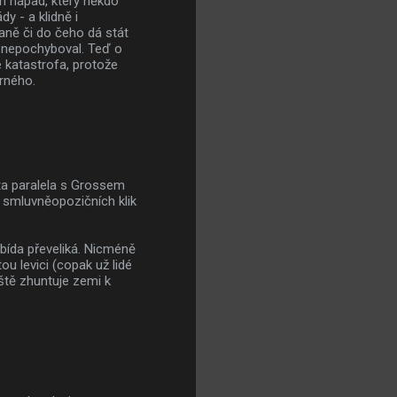
jn nápad, který někdo
y - a klidně i
aně či do čeho dá stát
o nepochyboval. Teď o
e katastrofa, protože
rného.
ta paralela s Grossem
u smluvněopozičních klik
bída převeliká. Nicméně
ou levici (copak už lidé
ště zhuntuje zemi k