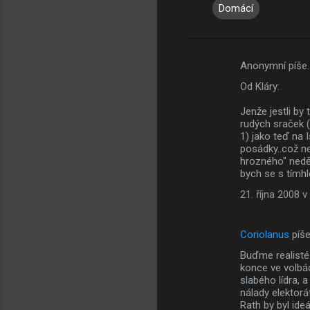
Domácí
Anonymní píše
K
Od Kláry:
o
m
Jenže jestli b
rudých sraček 
e
1) jako teď na
posádky..což ne
n
hrozného" neděl
t
bych se s tímhle
á
21. října 2008 v
ř
e
Coriolanus
píš
Buďme realisté
konce ve volbác
slabého lídra,
nálady elektorá
Rath by byl ide