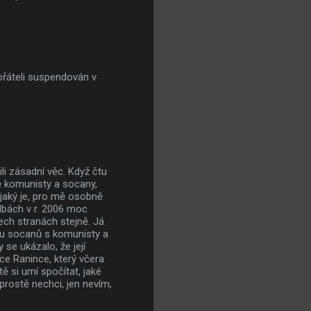
přáteli suspendován v
li zásadní věc. Když čtu
ně komunisty a socany,
 jaký je, pro mě osobně
volbách v r. 2006 moc
ech stranách stejně. Já
ádu socanů s komunisty a
 se ukázalo, že její
ce Ranince, který včera
tě si umí spočítat, jaké
prostě nechci, jen nevím,