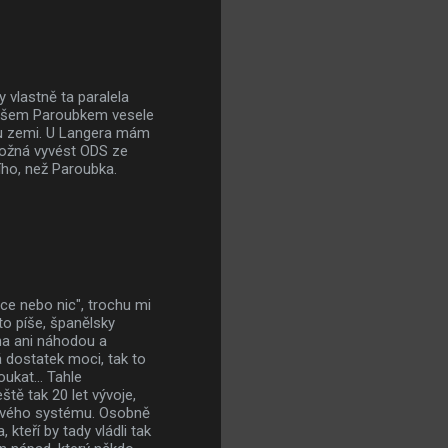
 vlastně ta paralela
kámošem Paroubkem vesele
lou zemi. U Langera mám
 možná vyvést ODS ze
ího, než Paroubka.
ce nebo nic", trochu mi
o píše, španělsky
na ani náhodou a
á dostatek moci, tak to
kat... Tahle
tě tak 20 let vývoje,
cového systému. Osobně
kteří by tady vládli tak