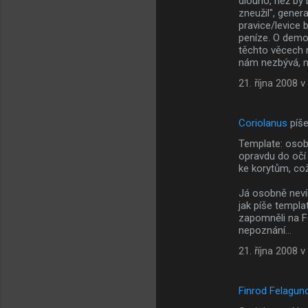
dlouho, než by 
zneužil", gener
pravice/levice
peníze. O demo
těchto věcech n
nám nezbývá, n
21. října 2008 v
Coriolanus
píš
Template: osob
opravdu do očí 
ke korytům, což
Já osobně neví
jak píše templa
zapomněli na F
nepoznání...
21. října 2008 v
Finrod Felagun