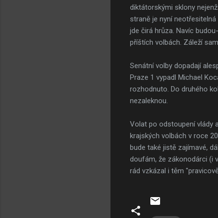
diktátorskými sklony nejenž
straně je nyní neotřesiteln
jde čirá hrůza. Navíc budou-l
příštích volbách. Záleží s
Senátní volby dopadají ales
Praze 1 vypadl Michael Kocá
rozhodnuto. Do druhého kol
nezaleknou.
Volat po odstoupení vlády 
krajských volbách v roce 20
bude také jistě zajímavé, d
doufám, že zákonodárci (i 
rád vzkázal i těm "pravico