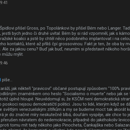
 9:41
Špidlovi přišel Gross, po Topolánkovi by přišel Bém nebo Langer. Tady
, jestli bych jedno či druhé uvítal. Bém by si rád vzpomněl, jak s 
 pražské koalici a jistě by chtěl něco podobného implantovat i na ce
eho kontaktů, které až příliš čpí grossovinou. Fakt je ten, že oba by
. Ale za jakou cenu? Buď jak buď, neumím si představit někoho horš
 můžu mýlit.
 9:46
d
píše…
ráží, jak někteří "pravicoví" občané postupují způsobem "100% pravi
 odlišným znaménkem ono heslo "Socialismo o muerte" nebo jak se t
 totiž úplně hloupé. Neuvědomují si, že KSČM není demokratická stra
 poskoci nejsou demokratičtí politici. Jsou to lidé, kterým když se d
e světlým venezuelským zítřkům a my se budeme moct tak akorát kou
rá je do značné míry neskutečně blbá, doufám vyspěje, ale chce to ješ
t přerušen návratem do nedemokracie, případně do jakéhokoliv levi
proti tomu mít tady někoho jako Pinocheta, Čankajška nebo Salazara, 