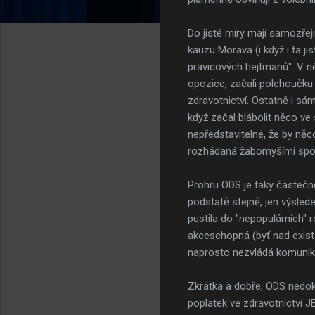
Do jisté míry mají samozře
kauzu Morava (i když i ta j
pravicových hejtmanů". V ně
opozice, začali polehoučku 
zdravotnictví. Ostatně i s
když začal blábolit něco ve
nepředstavitelné, že by něc
rozhádaná žabomyšími spory.
Prohru ODS je taky částečně
podstatě stejně, jen výsled
pustila do "nepopulárních"
akceschopná (byť nad existe
naprosto nezvládá komunika
Zkrátka a dobře, ODS nedoká
poplatek ve zdravotnictví 