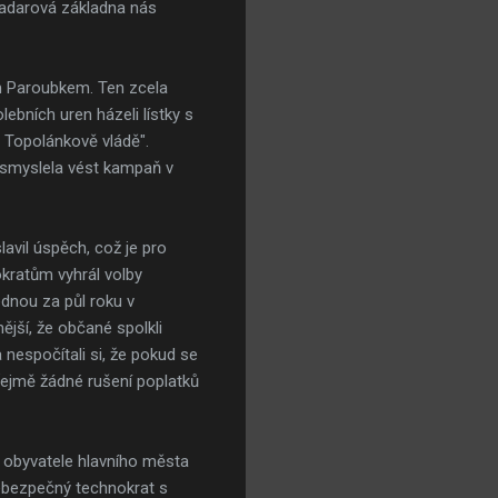
 radarová základna nás
ím Paroubkem. Ten zcela
lebních uren házeli lístky s
o Topolánkově vládě".
 usmyslela vést kampaň v
avil úspěch, což je pro
okratům vyhrál volby
jednou za půl roku v
ější, že občané spolkli
 nespočítali si, že pokud se
zřejmě žádné rušení poplatků
a obyvatele hlavního města
e nebezpečný technokrat s