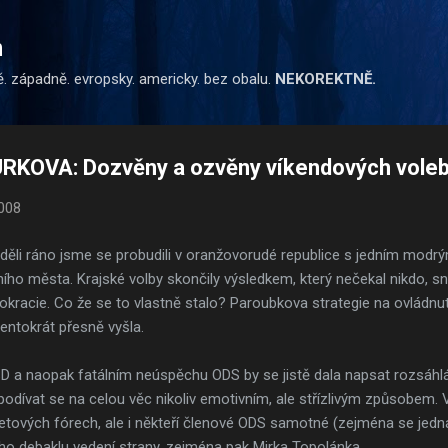
Přeskočit na hlavní obsah
m
ě. západně. evropsky. americky. bez obalu.
NEKOREKTNĚ.
KOVA: Dozvěny a ozvěny víkendových vole
2008
děli ráno jsme se probudili v oranžovorudé republice s jedním mod
ního města. Krajské volby skončily výsledkem, který nečekal nikdo, sn
kracie. Co že se to vlastně stalo? Paroubkova strategie na ovládn
entokrát přesně vyšla.
a naopak fatálním neúspěchu ODS by se jistě dala napsat rozsáhlá
podívat se na celou věc nikoliv emotivním, ale střízlivým způsobem.
rnetových fórech, ale i někteří členové ODS samotné (zejména se jed
ího debaklu vedení strany, zejména pak Mirka Topolánka.