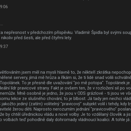
 9:06
e…
 nepřesnost v předchozím příspěvku. Vladimír Špidla byl svými sou
nikoliv před šesti, ale před čtyřmi lety.
 9:37
světlováním jsem měl na mysli hlavně to, že někteří zkrátka nepochopi
ěřené servery, jímá mě hrůza a říkám si, že ti lidé snad volili schvál
 Topolánek. To je přesně dle uvažování "po mě potopa". Topolánek je
deální lídr pravicové strany. Fakt je ovšem ten, že v rozložení sil po 
nemůže. Mně osobně je jedno, že jsou v ODS grázlové - ti jsou ve vš
komu lekce ze slušného chování, to je blbost. Já tady jen nechci vl
akožto jediný (zatím) volitelný "pravicový" subjekt volil i tehdy, kdy by
avitelé žerou děti. Naprosto nerozumím jednání "pravicového" poslan
 že by chtěl úřednickou vládu a nové volby. Je to vzdělaný člověk a jis
o volbách teď pohodlně daly dohromady vládnoucí koalici. A tohle já 