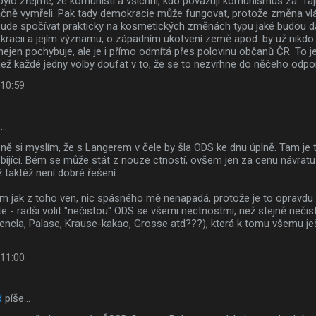
bylo zřejmé, že komunisti a všichni, kdo považují komunismus za "fa
ačně vymřeli. Pak tady demokracie může fungovat, protože změna vlád
 bude spočívat prakticky na kosmetických změnách typu jaké budou d
kracii a jejím významu, o západním ukotvení země apod. by už nikd
ejen pochybuje, ale je i přímo odmítá přes polovinu občanů ČR. To j
ež každé jedny volby doufat v to, že se to nezvrhne do něčeho odpo
 10:59
e…
ně si myslím, že s Langerem v čele by šla ODS ke dnu úplně. Tam je 
bijící. Bém se může stát z nouze ctností, ovšem jen za cenu návrat
 taktéž není dobré řešení.
m jak z toho ven, nic spásného mě nenapadá, protože je to opravdu 
te - radši volit "nečistou" ODS se všemi nectnostmi, než stejně nečist
encla, Palase, Krause-kakao, Grosse atd???), která k tomu všemu je
 11:00
d
píše…