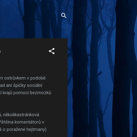
b
rým ostrůvkem v podobě
ad ani špičky sociální
utí krajů pomocí bezmozků
, několikastránková
 Většina komentátorů v
ná o poražené hejtmany)