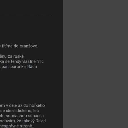
 řítíme do oranžovo-
ěnu za ruské
a se tehdy vlastně "nic
á paní baronka..Ráda
em v čele až do hořkého
e idealistického, leč
čtu současnou situaci a
 dodávám, že takový David
nesprávné straně...