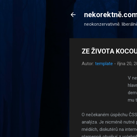
nekorektně.co
neokonzervativně. liberáln
ZE ŽIVOTA KOCOUR
Autor:
template
-
října 20, 
V ne
hlav
demo
mu t
O nečekaném úspěchu ČSSD 
analýza. Je nicméně nutné 
médiích, diskutérů na inte
plamenně obviňují z volebn