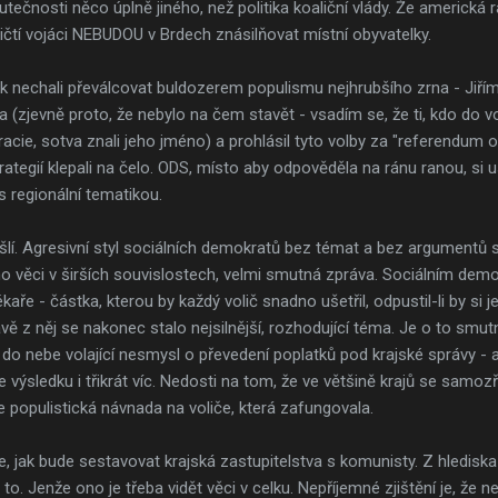
utečnosti něco úplně jiného, než politika koaliční vlády. Že americká
čtí vojáci NEBUDOU v Brdech znásilňovat místní obyvatelky.
ak nechali převálcovat buldozerem populismu nejhrubšího zrna - Jiř
 (zjevně proto, že nebylo na čem stavět - vsadím se, že ti, kdo do vo
cie, sotva znali jeho jméno) a prohlásil tyto volby za "referendum 
rategií klepali na čelo. ODS, místo aby odpověděla na ránu ranou, si
s regionální tematikou.
šlí. Agresivní styl sociálních demokratů bez témat a bez argumentů sl
ho věci v širších souvislostech, velmi smutná zpráva. Sociálním dem
ékaře - částka, kterou by každý volič snadno ušetřil, odpustil-li by si 
ě z něj se nakonec stalo nejsilnější, rozhodující téma. Je o to smutn
 do nebe volající nesmysl o převedení poplatků pod krajské správy - a
e výsledku i třikrát víc. Nedosti na tom, že ve většině krajů se samo
 populistická návnada na voliče, která zafungovala.
e, jak bude sestavovat krajská zastupitelstva s komunisty. Z hledisk
si to. Jenže ono je třeba vidět věci v celku. Nepříjemné zjištění je, ž