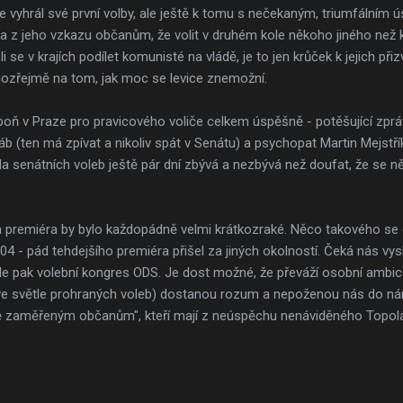
e vyhrál své první volby, ale ještě k tomu s nečekaným, triumfálním
á a z jeho vzkazu občanům, že volit v druhém kole někoho jiného než 
i se v krajích podílet komunisté na vládě, je to jen krůček k jejich při
amozřejmě na tom, jak moc se levice znemožní.
poň v Praze pro pravicového voliče celkem úspěšně - potěšující zpráv
b (ten má zpívat a nikoliv spát v Senátu) a psychopat Martin Mejstřík
a senátních voleb ještě pár dní zbývá a nezbývá než doufat, že se 
a premiéra by bylo každopádně velmi krátkozraké. Něco takového se 
04 - pád tehdejšího premiéra přišel za jiných okolností. Čeká nás vysl
ále pak volební kongres ODS. Je dost možné, že převáží osobní ambice
ve světle prohraných voleb) dostanou rozum a nepoženou nás do ná
vě zaměřeným občanům", kteří mají z neúspěchu nenáviděného Topol