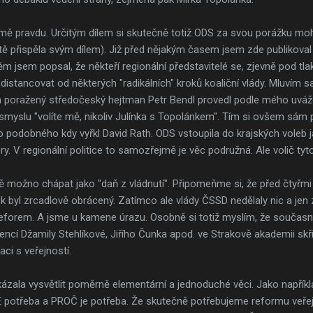
jmě pravdu. Určitým dílem si skutečně totiž ODS za svou porážku moh
istě přispěla svým dílem). Již před nějakým časem jsem zde publikova
m jsem popsal, že někteří regionální představitelé se, zjevně pod tla
distancovat od některých "radikálních" kroků koaliční vlády. Mluvím
ám poražený středočeský hejtman Petr Bendl provedl podle mého uváž
 smyslu "volíte mě, nikoliv Julínka s Topolánkem". Tím si ovšem sám p
o podobného kdy vyřkl David Rath. ODS vstoupila do krajských voleb 
 V regionální politice to samozřejmě je věc podružná. Ale volič tyto
 možno chápat jako "daň z vládnutí". Připomeňme si, že před čtyřmi l
ek byl zrcadlově obrácený. Zatímco ale vlády ČSSD nedělaly nic a jen
 reforem. A jsme u kamene úrazu. Osobně si totiž myslím, že současn
ncí Džamily Stehlíkové, Jiřího Čunka apod. ve Strakově akademii skř
ci s veřejností.
zala vysvětlit poměrně elementární a jednoduché věci. Jako napříkla
JE potřeba a PROČ je potřeba. Že skutečně potřebujeme reformu veřej