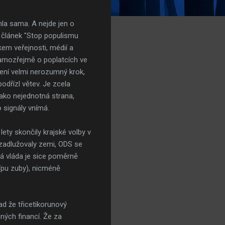
la sama. A nejde jen o
l článek "Stop populismu
kem veřejnosti, médií a
 samozřejmě o poplatcích ve
ení velmi nerozumný krok,
odřízl větev. Je zcela
jako nejednotná strana,
 signály vnímá.
ety skončily krajské volby v
 zadlužovaly zemi, ODS se
á vláda je sice poměrně
ípu zuby), nicméně
d že třicetikorunový
ných financí. Že za