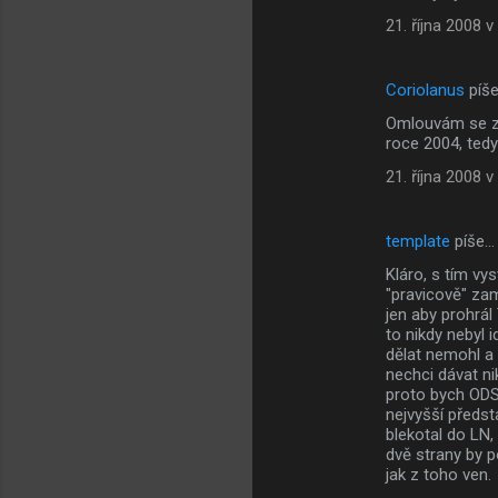
21. října 2008 v
Coriolanus
píš
Omlouvám se za
roce 2004, tedy 
21. října 2008 v
template
píše…
Kláro, s tím vy
"pravicově" zam
jen aby prohrál
to nikdy nebyl i
dělat nemohl a 
nechci dávat ni
proto bych ODS j
nejvyšší předst
blekotal do LN,
dvě strany by p
jak z toho ven.