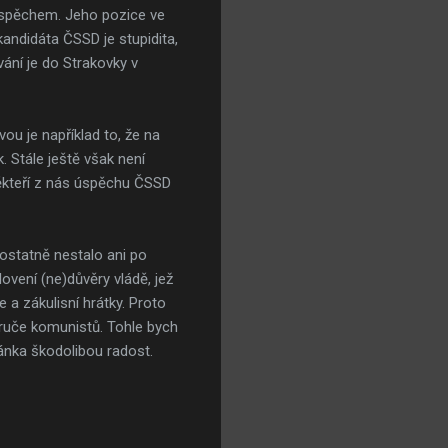
 úspěchem. Jeho pozice ve
kandidáta ČSSD je stupidita,
zvání je do Strakovky v
ou je například to, že na
. Stále ještě však není
někteří z nás úspěchu ČSSD
ostatně nestalo ani po
ovení (ne)důvěry vládě, jež
 a zákulisní hrátky. Proto
ruče komunistů. Tohle bych
ánka škodolibou radost.