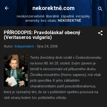
Přeskočit na hlavní obsah
nekorektně.com
neokonzervativně. liberálně. západně. evropsky.
americky. bez obalu.
NEKOREKTNĚ.
PŘÍRODOPIS: Pravdoláskař obecný
(Veritaseros vulgaris)
Autor:
Independent
-
října 24, 2008
Tento živočišný druh vznikl v Československu
na konci 80. let 20. století. Svým zjevem je
téměř k nerozeznání od příbuzného druhu
Člověka moudrého (Homo sapiens), má však
jistá specifika. K jeho základním
charakteristikám patří pseudoliberalismus,
který je význačný tím, že se v politickém spektru posouvá na
obě strany kolem tzv. politického středu.