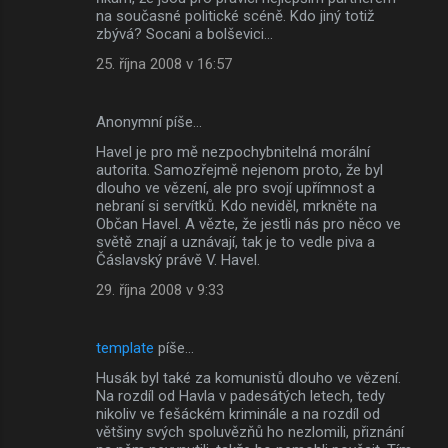
na současné politické scéně. Kdo jiný totiž
zbývá? Socani a bolševici...
25. října 2008 v 16:57
Anonymní píše…
Havel je pro mě nezpochybnitelná morální
autorita. Samozřejmě nejenom proto, že byl
dlouho ve vězení, ale pro svojí upřímnost a
nebraní si servítků. Kdo neviděl, mrkněte na
Občan Havel. A vězte, že jestli nás pro něco ve
světě znají a uznávají, tak je to vedle piva a
Čáslavský právě V. Havel.
29. října 2008 v 9:33
template
píše…
Husák byl také za komunistů dlouho ve vězení.
Na rozdíl od Havla v padesátých letech, tedy
nikoliv ve fešáckém kriminále a na rozdíl od
většiny svých spoluvězňů ho nezlomili, přiznání