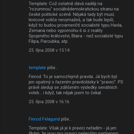
Template: Což ostatně dává naději na
"rozumnou" sociálnědemokratickou stranu na
české politické scéně. Nějaká tady být musí,
levicové voliče nevymažeš, a tak bude lepší,
když to budou proameričtí socialisté typu Havla,
Zemana nebo vypomohu-li si z reality
Spojeného království, Blaira - než socialisté typu
Filipa, Paroubka, atp.
25. října 2008 v 15:14
template
píše…
Finrod: To je samozřejmě pravda. Já bych byl
jen opatrný s řazením pravdolásky k "pravici". PS
právě sleduji se zděšením výsledky senátních
voleb... i když, tak nějak jsem to čekal.
25. října 2008 v 16:16
Finrod Felagund
píše…
Template: Však já je k pravici neřadím - já jen
říkám, že jsou pro pravici nejlepším partnerem