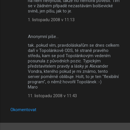
na něm nevynutili, takže ho nemohli pověsit. Tím
se v žádném případě nezastávám bolševické
svině, jen píšu, jak to je.
1. listopadu 2008 v 11:13
Anonymní píše…
tak...pokud vím, pravdoláskařům se dnes celkem
daří v Topolánkově ODS, té straně pravého
středu, kam se pod Topolánkovým vedením
posunula z původních pozic. Typickým
představitelem pravdy a lásky je Alexander
Vondra, kterého pokud je mi známo, tento
server poměrně oblibuje. Holt, to je ten "flexibilní
program", o němž hovořil Topolánek :-)
Maro
11. listopadu 2008 v 11:43
Okomentovat