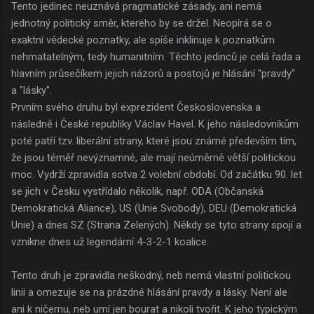
Tento jedinec neuznává pragmatické zásady, ani nemá
jednotný politický směr, kterého by se držel. Neopírá se o
exaktní vědecké poznatky, ale spíše inklinuje k poznatkům
nehmatatelným, tedy humanitním. Těchto jedinců je celá řada a
hlavním průsečíkem jejich názorů a postojů je hlásání "pravdy"
a "lásky".
Prvním svého druhu byl exprezident Československa a
následně i České republiky Václav Havel. K jeho následovníkům
poté patří tzv. liberální strany, které jsou známé především tím,
že jsou téměř nevýznamné, ale mají neúměrně větší politickou
moc. Vydrží zpravidla sotva 2 volební období. Od začátku 90. let
se jich v Česku vystřídalo několik, např. ODA (Občanská
Demokratická Aliance), US (Unie Svobody), DEU (Demokratická
Unie) a dnes SZ (Strana Zelených). Někdy se tyto strany spojí a
vznikne dnes už legendární 4-3-2-1 koalice.
Tento druh je zpravidla neškodný, neb nemá vlastní politickou
linii a omezuje se na prázdné hlásání pravdy a lásky. Není ale
ani k ničemu, neb umí jen bourat a nikoli tvořit. K jeho typickým