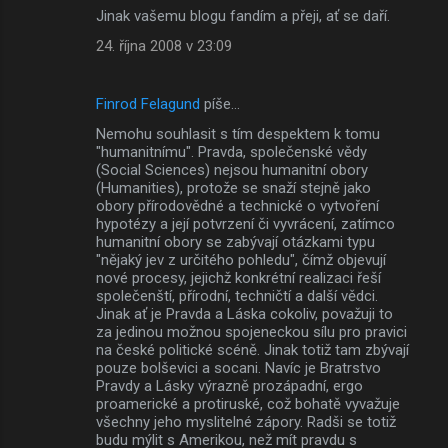
Jinak vašemu blogu fandím a přeji, ať se daří.
24. října 2008 v 23:09
Finrod Felagund
píše…
Nemohu souhlasit s tím despektem k tomu
"humanitnímu". Pravda, společenské vědy
(Social Sciences) nejsou humanitní obory
(Humanities), protože se snaží stejně jako
obory přírodovědné a technické o vytvoření
hypotézy a její potvrzení či vyvrácení, zatímco
humanitní obory se zabývají otázkami typu
"nějaký jev z určitého pohledu", čímž objevují
nové procesy, jejichž konkrétní realizaci řeší
společenští, přírodní, techničtí a další vědci.
Jinak ať je Pravda a Láska cokoliv, považuji to
za jedinou možnou spojeneckou sílu pro pravici
na české politické scéně. Jinak totiž tam zbývají
pouze bolševici a socani. Navíc je Bratrstvo
Pravdy a Lásky výrazně prozápadní, ergo
proamerické a protiruské, což bohatě vyvažuje
všechny jeho myslitelné zápory. Radši se totiž
budu mýlit s Amerikou, než mít pravdu s