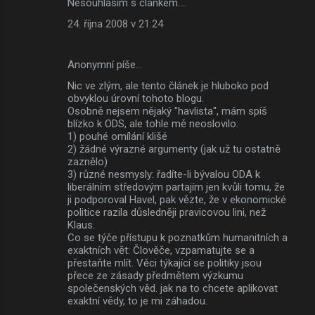
Nesouhlasím s článkem....
24. října 2008 v 21:24
Anonymní píše…
Nic ve zlým, ale tento článek je hluboko pod
obvyklou úrovní tohoto blogu.
Osobně nejsem nějaký "havlista", mám spíš
blízko k ODS, ale tohle mě neoslovilo:
1) pouhé omílání klišé
2) žádné výrazné argumenty (jak už tu ostatně
zaznělo)
3) různé nesmysly: řadíte-li bývalou ODA k
liberálním středovým partajím jen kvůli tomu, že
ji podporoval Havel, pak vězte, že v ekonomické
politice razila důsledněji pravicovou lini, než
Klaus.
Co se týče přístupu k poznatkům humanitních a
exaktních vět: Člověče, vzpamatujte se a
přestaňte mlít. Věci týkající se politiky jsou
přece ze zásady předmětem výzkumu
společenských věd. jak na to chcete aplikovat
exaktní vědy, to je mi záhadou.