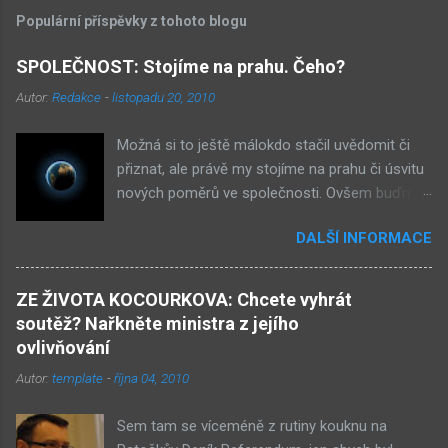
Populární příspěvky z tohoto blogu
SPOLEČNOST: Stojíme na prahu. Čeho?
Autor:
Redakce
-
listopadu 20, 2010
Možná si to ještě málokdo stačil uvědomit či
přiznat, ale právě my stojíme na prahu či úsvitu
nových poměrů ve společnosti. Ovšem buďme
v klidu, netýká se to nás, ale až našich dětí.
DALŠÍ INFORMACE
Novými poměry ve společnosti myslím
přiklonění se s některé z nám již historicky
známých situací. Přiznejme si to otevřeně – je
ZE ŽIVOTA KOCOURKOVA: Chcete vyhrát
to buď nová forma demokracie, anebo
soutěž? Nařkněte ministra z jejího
nacismus. Těžko si někdo z nás mohl
ovlivňování
nevšimnout, že určité etnikum získává ve
Autor:
template
-
října 04, 2010
společnosti stále větší vliv – v každém městě již
vlastní několik obchůdků či spíše již obchodů.
Sem tam se víceméně z rutiny kouknu na
Před deseti lety věc zcela nevídaná. Příslušníci