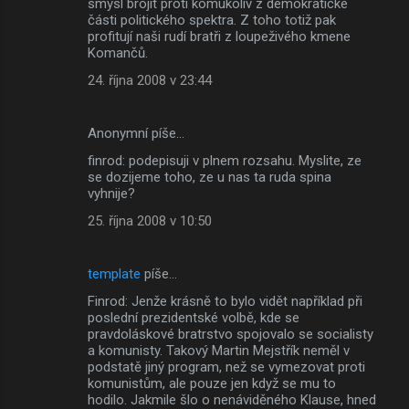
smysl brojit proti komukoliv z demokratické
části politického spektra. Z toho totiž pak
profitují naši rudí bratři z loupeživého kmene
Komančů.
24. října 2008 v 23:44
Anonymní píše…
finrod: podepisuji v plnem rozsahu. Myslite, ze
se dozijeme toho, ze u nas ta ruda spina
vyhnije?
25. října 2008 v 10:50
template
píše…
Finrod: Jenže krásně to bylo vidět například při
poslední prezidentské volbě, kde se
pravdoláskové bratrstvo spojovalo se socialisty
a komunisty. Takový Martin Mejstřík neměl v
podstatě jiný program, než se vymezovat proti
komunistům, ale pouze jen když se mu to
hodilo. Jakmile šlo o nenáviděného Klause, hned