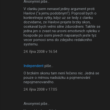
Anonymní píše…
V clanku jsem nenasel jediny argument proti
Havlovi ("a jemu podobnym"). Poprosil bych o
konkretnejsi vytky, kdyz uz se tedy z clanku
dozvidame, ze Havlovi prejete brzky skon,
ocekaval bych velmi silne zduvodneni. Takhle se
jedna jen o zvast na urovni emotivnich vykriku v
hospode po osmi pivech napsanych jeste tyz
vecer pomoci sms do zdejsiho redakcniho
systemu.
24. října 2008 v 16:54
Independent
píše…
O brzkém skonu tam není řečeno nic. Jedná se
pouze o mírnou nadsázku a pojmenování
nepojmenovaného.
24. října 2008 v 17:05
Anonymní píše…