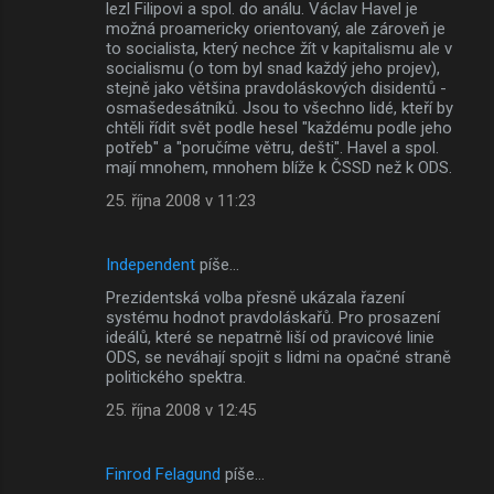
lezl Filipovi a spol. do análu. Václav Havel je
možná proamericky orientovaný, ale zároveň je
to socialista, který nechce žít v kapitalismu ale v
socialismu (o tom byl snad každý jeho projev),
stejně jako většina pravdoláskových disidentů -
osmašedesátníků. Jsou to všechno lidé, kteří by
chtěli řídit svět podle hesel "každému podle jeho
potřeb" a "poručíme větru, dešti". Havel a spol.
mají mnohem, mnohem blíže k ČSSD než k ODS.
25. října 2008 v 11:23
Independent
píše…
Prezidentská volba přesně ukázala řazení
systému hodnot pravdoláskařů. Pro prosazení
ideálů, které se nepatrně liší od pravicové linie
ODS, se neváhají spojit s lidmi na opačné straně
politického spektra.
25. října 2008 v 12:45
Finrod Felagund
píše…