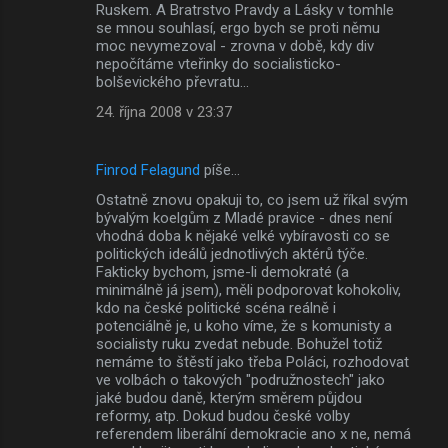
Ruskem. A Bratrstvo Pravdy a Lásky v tomhle
se mnou souhlasí, ergo bych se proti němu
moc nevymezoval - zrovna v době, kdy div
nepočítáme vteřinky do socialisticko-
bolševického převratu...
24. října 2008 v 23:37
Finrod Felagund
píše…
Ostatně znovu opakuji to, co jsem už říkal svým
bývalým koelgům z Mladé pravice - dnes není
vhodná doba k nějaké velké vybíravosti co se
politických ideálů jednotlivých aktérů týče.
Fakticky bychom, jsme-li demokraté (a
minimálně já jsem), měli podporovat kohokoliv,
kdo na české politické scéna reálně i
potenciálně je, u koho víme, že s komunisty a
socialisty ruku zvedat nebude. Bohužel totiž
nemáme to štěstí jako třeba Poláci, rozhodovat
ve volbách o takových "podružnostech" jako
jaké budou daně, kterým směrem půjdou
reformy, atp. Dokud budou české volby
referendem liberální demokracie ano x ne, nemá