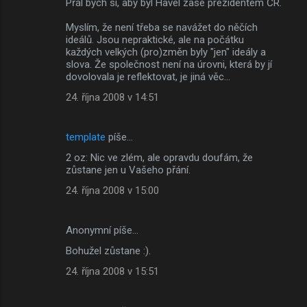
Přál bych si, aby byl Havel zase prezidentem ČR.
o
m
Myslím, že není třeba se navážet do něčích
ideálů. Jsou nepraktické, ale na počátku
e
každých velkých (pro)změn byly "jen" ideály a
slova. Že společnost není na úrovni, která by jí
n
dovolovala je reflektovat, je jiná věc...
t
24. října 2008 v 14:51
á
ř
template
píše…
e
2 oz: Nic ve zlém, ale opravdu doufám, že
zůstane jen u Vašeho přání.
24. října 2008 v 15:00
Anonymní píše…
Bohužel zůstane :).
24. října 2008 v 15:51