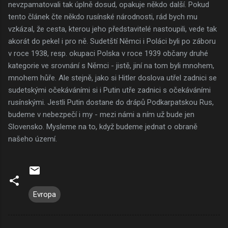
nevzpamatovali tak úplně dosud, opakuje někdo další. Pokud
tento článek čte někdo rusínské národnosti, rád bych mu
vzkázal, že cesta, kterou jeho představitelé nastoupili, vede tak
akorát do pekel i pro ně. Sudetští Němci i Poláci byli po záboru
v roce 1938, resp. okupaci Polska v roce 1939 občany druhé
kategorie ve srovnání s Němci - jistě, jiní na tom byli mnohem,
mnohem hůře. Ale stejně, jako si Hitler doslova utřel zadnici se
sudetskými očekáváními si i Putin utře zadnici s očekáváními
rusínskými. Jestli Putin dostane do drápů Podkarpatskou Rus,
budeme v nebezpečí i my - mezi námi a ním už bude jen
Slovensko. Mysleme na to, když budeme jednat o obraně
našeho území.
Evropa