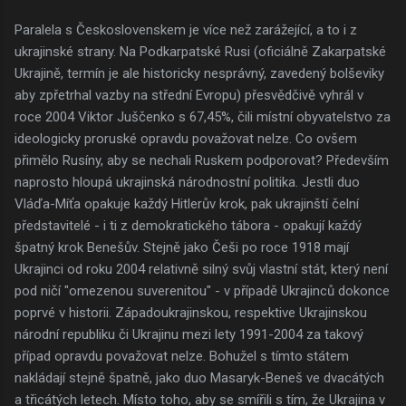
Paralela s Československem je více než zarážející, a to i z
ukrajinské strany. Na Podkarpatské Rusi (oficiálně Zakarpatské
Ukrajině, termín je ale historicky nesprávný, zavedený bolševiky
aby zpřetrhal vazby na střední Evropu) přesvědčivě vyhrál v
roce 2004 Viktor Juščenko s 67,45%, čili místní obyvatelstvo za
ideologicky proruské opravdu považovat nelze. Co ovšem
přimělo Rusíny, aby se nechali Ruskem podporovat? Především
naprosto hloupá ukrajinská národnostní politika. Jestli duo
Vláďa-Míťa opakuje každý Hitlerův krok, pak ukrajinští čelní
představitelé - i ti z demokratického tábora - opakují každý
špatný krok Benešův. Stejně jako Češi po roce 1918 mají
Ukrajinci od roku 2004 relativně silný svůj vlastní stát, který není
pod ničí "omezenou suverenitou" - v případě Ukrajinců dokonce
poprvé v historii. Západoukrajinskou, respektive Ukrajinskou
národní republiku či Ukrajinu mezi lety 1991-2004 za takový
případ opravdu považovat nelze. Bohužel s tímto státem
nakládají stejně špatně, jako duo Masaryk-Beneš ve dvacátých
a třicátých letech. Místo toho, aby se smířili s tím, že Ukrajina v