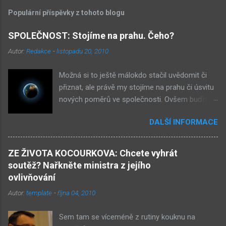
Populární příspěvky z tohoto blogu
SPOLEČNOST: Stojíme na prahu. Čeho?
Autor:
Redakce
-
listopadu 20, 2010
Možná si to ještě málokdo stačil uvědomit či
přiznat, ale právě my stojíme na prahu či úsvitu
nových poměrů ve společnosti. Ovšem buďme
v klidu, netýká se to nás, ale až našich dětí.
DALŠÍ INFORMACE
Novými poměry ve společnosti myslím
přiklonění se s některé z nám již historicky
známých situací. Přiznejme si to otevřeně – je
ZE ŽIVOTA KOCOURKOVA: Chcete vyhrát
to buď nová forma demokracie, anebo
soutěž? Nařkněte ministra z jejího
nacismus. Těžko si někdo z nás mohl
ovlivňování
nevšimnout, že určité etnikum získává ve
Autor:
template
-
října 04, 2010
společnosti stále větší vliv – v každém městě již
vlastní několik obchůdků či spíše již obchodů.
Sem tam se víceméně z rutiny kouknu na
Před deseti lety věc zcela nevídaná. Příslušníci