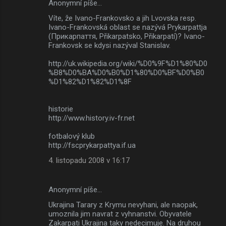
Anonymní píše…
Víte, že Ivano-Frankovsko a jih Lvovska resp.
Ivano-Frankovská oblast se nazývá Prykarpattja
(Прикарпаття, Přikarpatsko, Přikarpatí)? Ivano-
Frankovsk se kdysi nazýval Stanislav.
http://uk.wikipedia.org/wiki/%D0%9F%D1%80%D0
%B8%D0%BA%D0%B0%D1%80%D0%BF%D0%B0
%D1%82%D1%82%D1%8F
historie
http://www.history.iv-fr.net
fotbalový klub
http://fscprykarpattya.if.ua
4. listopadu 2008 v 16:17
Anonymní píše…
Ukrajina Tarary z Krymu nevyhani, ale naopak,
umoznila jim navrat z vyhnanstvi. Obyvatele
Zakarpati Ukrajina taky nedecimuje. Na druhou