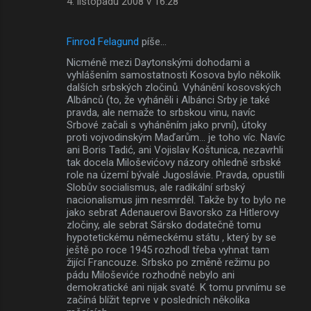
4. listopadu 2008 v 16:28
Finrod Felagund
píše…
Nicméně mezi Daytonskými dohodami a
vyhlášením samostatnosti Kosova bylo několik
dalších srbských zločinů. Vyhánění kosovských
Albánců (to, že vyháněli i Albánci Srby je také
pravda, ale nemaže to srbskou vinu, navíc
Srbové začali s vyháněním jako první), útoky
proti vojvodinským Maďarům... je toho víc. Navíc
ani Boris Tadić, ani Vojislav Koštunica, nezavrhli
tak docela Miloševićovy názory ohledně srbské
role na území bývalé Jugoslávie. Pravda, opustili
Slobův socialismus, ale radikální srbský
nacionalismus jim nesmrděl. Takže by to bylo ne
jako sebrat Adenauerovi Bavorsko za Hitlerovy
zločiny, ale sebrat Sársko dodatečně tomu
hypotetickému německému státu , který by se
ještě po roce 1945 rozhodl třeba vyhnat tam
žijící Francouze. Srbsko po změně režimu po
pádu Miloševiće rozhodně nebylo ani
demokratické ani nijak svaté. K tomu prvnímu se
začíná blížit teprve v posledních několika