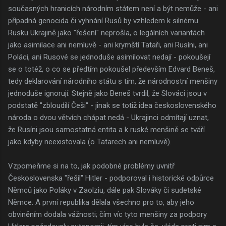
současných hranicích národním státem není a být nemůže - ani
případná genocida či vyhnání Rusů by vzhledem k silnému
Rusku Ukrajině jako "řešení" neprošla, o legálních variantách
jako asimilace ani nemluvě - ani krymští Tataři, ani Rusíni, ani
Poláci, ani Rusové se jednoduše asimilovat nedají - pokoušejí
se o totéž, o co se předtím pokoušel především Edvard Beneš,
tedy deklarování národního státu s tím, že národnostní menšiny
jednoduše ignorují. Stejně jako Beneš tvrdil, že Slováci jsou v
podstatě "zbloudilí Češi" - jinak se totiž idea československého
národa o dvou větvích chápat nedá - Ukrajinci odmítají uznat,
že Rusíni jsou samostatná entita a k ruské menšině se tváří
jako kdyby neexistovala (o Tatarech ani nemluvě).
Vzpomeňme si na to, jak podobné problémy uvnitř
Československa "řešil" Hitler - podporoval i historické odpůrce
Němců jako Poláky v Zaolziu, dále pak Slováky či sudetské
Němce. A první republika dělala všechno pro to, aby jeho
obviněním dodala vážnosti; čím víc tyto menšiny za podpory