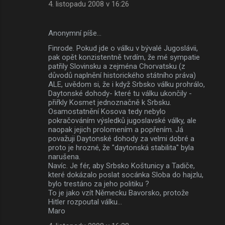
4. listopadu 2008 v 16:26
Anonymní píše…
Finrode. Pokud jde o válku v bývalé Jugoslávii,
pak opět konzistentně tvrdím, že mé sympatie
patřily Slovinsku a zejména Chorvatsku (z
důvodů naplnění historického státního práva)
ALE, uvědom si, že i když Srbsko válku prohrálo,
Daytonské dohody- které tu válku ukončily -
přiřkly Kosmet jednoznačně k Srbsku.
Osamostatnění Kosova tedy nebylo
pokračováním výsledků jugoslavské války, ale
naopak jejich prolomením a popřením. Já
považuji Daytonské dohody za velmi dobré a
proto je hrozné, že "daytonská stabilita" byla
narušena.
Navíc. Je fér, aby Srbsko Koštunicy a Tadiče,
které dokázalo poslat socánka Sloba do hajzlu,
bylo trestáno za jeho politiku ?
To je jako vzít Německu Bavorsko, protože
Hitler rozpoutal válku...
Maro