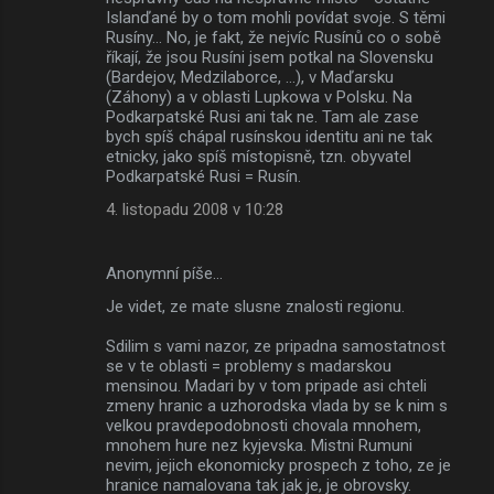
Islanďané by o tom mohli povídat svoje. S těmi
Rusíny... No, je fakt, že nejvíc Rusínů co o sobě
říkají, že jsou Rusíni jsem potkal na Slovensku
(Bardejov, Medzilaborce, ...), v Maďarsku
(Záhony) a v oblasti Lupkowa v Polsku. Na
Podkarpatské Rusi ani tak ne. Tam ale zase
bych spíš chápal rusínskou identitu ani ne tak
etnicky, jako spíš místopisně, tzn. obyvatel
Podkarpatské Rusi = Rusín.
4. listopadu 2008 v 10:28
Anonymní píše…
Je videt, ze mate slusne znalosti regionu.
Sdilim s vami nazor, ze pripadna samostatnost
se v te oblasti = problemy s madarskou
mensinou. Madari by v tom pripade asi chteli
zmeny hranic a uzhorodska vlada by se k nim s
velkou pravdepodobnosti chovala mnohem,
mnohem hure nez kyjevska. Mistni Rumuni
nevim, jejich ekonomicky prospech z toho, ze je
hranice namalovana tak jak je, je obrovsky.