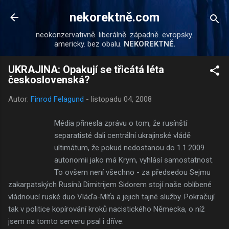
Přeskočit na hlavní obsah
nekorektně.com
neokonzervativně. liberálně. západně. evropsky.
americky. bez obalu.
NEKOREKTNĚ.
UKRAJINA: Opakují se třicátá léta
československá?
Autor:
Finrod Felagund
-
listopadu 04, 2008
Média přinesla zprávu o tom, že rusínští
separatisté dali centrální ukrajinské vládě
ultimátum, že pokud nedostanou do 1.1.2009
autonomii jako má Krym, vyhlásí samostatnost.
To ovšem není všechno - za předsedou Sejmu
zakarpatských Rusínů Dimitrijem Sidorem stojí naše oblíbené
vládnoucí ruské duo Vláďa-Míťa a jejich tajné služby. Pokračují
tak v politice kopírování kroků nacistického Německa, o níž
jsem na tomto serveru psal i dříve.