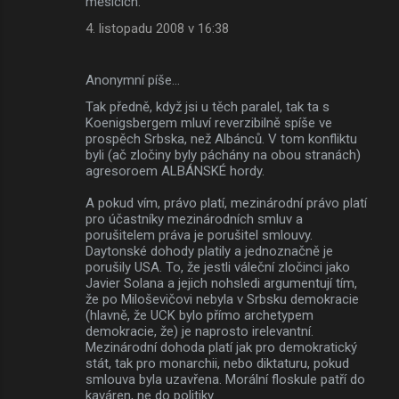
měsících.
4. listopadu 2008 v 16:38
Anonymní píše…
Tak předně, když jsi u těch paralel, tak ta s
Koenigsbergem mluví reverzibilně spíše ve
prospěch Srbska, než Albánců. V tom konfliktu
byli (ač zločiny byly páchány na obou stranách)
agresoroem ALBÁNSKÉ hordy.
A pokud vím, právo platí, mezinárodní právo platí
pro účastníky mezinárodních smluv a
porušitelem práva je porušitel smlouvy.
Daytonské dohody platily a jednoznačně je
porušily USA. To, že jestli váleční zločinci jako
Javier Solana a jejich nohsledi argumentují tím,
že po Miloševičovi nebyla v Srbsku demokracie
(hlavně, že UCK bylo přímo archetypem
demokracie, že) je naprosto irelevantní.
Mezinárodní dohoda platí jak pro demokratický
stát, tak pro monarchii, nebo diktaturu, pokud
smlouva byla uzavřena. Morální floskule patří do
kaváren, ne do politiky.