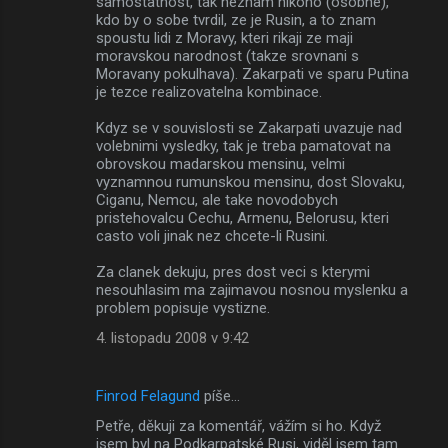
samostatnost, tak neznam nikoho (osobne),
kdo by o sobe tvrdil, ze je Rusin, a to znam
spoustu lidi z Moravy, kteri rikaji ze maji
moravskou narodnost (takze srovnani s
Moravany pokulhava). Zakarpati ve sparu Putina
je tezce realizovatelna kombinace.
Kdyz se v souvislosti se Zakarpati uvazuje nad
volebnimi vysledky, tak je treba pamatovat na
obrovskou madarskou mensinu, velmi
vyznamnou rumunskou mensinu, dost Slovaku,
Ciganu, Nemcu, ale take novodobych
pristehovalcu Cechu, Armenu, Belorusu, kteri
casto voli jinak nez chcete-li Rusini.
Za clanek dekuju, pres dost veci s kterymi
nesouhlasim ma zajimavou nosnou myslenku a
problem popisuje vystizne.
4. listopadu 2008 v 9:42
Finrod Felagund
píše…
Petře, děkuji za komentář, vážím si ho. Když
jsem byl na Podkarpatské Rusi, viděl jsem tam