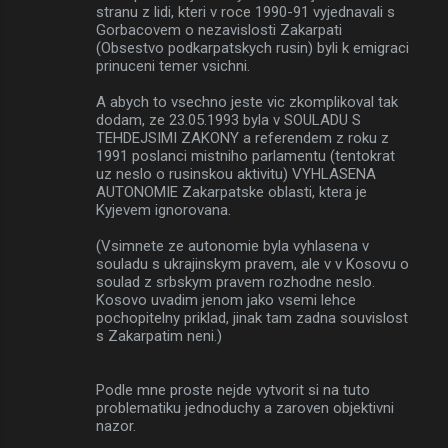
stranu z lidi, kteri v roce 1990-91 vyjednavali s
Gorbacovem o nezavislosti Zakarpati
(Obsestvo podkarpatskych rusin) byli k emigraci
prinuceni temer vsichni.
A abych to vsechno jeste vic zkomplikoval tak
dodam, ze 23.05.1993 byla v SOULADU S
TEHDEJSIMI ZAKONY a referendem z roku z
1991 poslanci mistniho parlamentu (tentokrat
uz neslo o rusinskou aktivitu) VYHLASENA
AUTONOMIE Zakarpatske oblasti, ktera je
Kyjevem ignorovana.
(Vsimnete ze autonomie byla vyhlasena v
souladu s ukrajinskym pravem, ale v v Kosovu o
soulad z srbskym pravem rozhodne neslo.
Kosovo uvadim jenom jako vsemi lehce
pochopitelny priklad, jinak tam zadna souvislost
s Zakarpatim neni.)
Podle mne proste nejde vytvorit si na tuto
problematiku jednoduchy a zaroven objektivni
nazor.