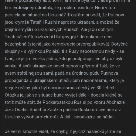
Hitlera požadovaly autonomii, tím více byla čs. vláda proti nim a
tím tvrdošíjněji odmítala, že problém existuje. Není v tom
paralela se situací na Ukrajině? Troufám si tvrdit, že Putinovi
jsou krymští Tataři i Rusíni naprosto ukradení, a možná že
stejně smýšlí i o ukrajinských Rusech. Ale jsou dobrým
"materiálem" k rozložení Ukrajiny, jejíž demokracie není
bezchybná (stejně jako demokracie prvorepubliková). Dotyčné
skupiny - s výjimkou Poláků, ti s Rusy nepotáhnou nikdy - se
tváří, že je jim vcelku jedno, kdo je podporuje, jen aby už byli
venku. A kvůli ukraijnské neschopnosti přijmout fakt, že ve
svém státě nejsou sami, padá na úrodnou půdu Putinova
propaganda o ukrajinském utlačujícím nacionalismu, který je
stejně reálný, jako byl nacionalismus český ve 30. letech.
Otázka je, jak se situace bude vyvíjet dále - docela klidně se
totiž může stát, že Podkarpatskou Rus si po vzoru Abcházie,
Jižní Osetie, Sudet či Zaolzia přičlení Rusko do své říše a z
Ukrajiny vytvoří protektorát. A dál - neodvažuji se hádat.
Je velmi smutné vidět, že chyby, z jejichž následků jsme se