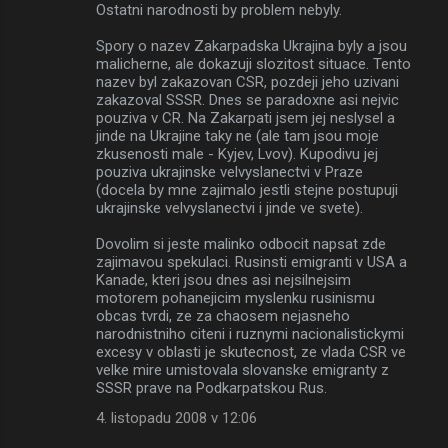
Ostatni narodnosti by problem nebyly.
Spory o nazev Zakarpadska Ukrajina byly a jsou
malicherne, ale dokazuji slozitost situace. Tento
nazev byl zakazovan CSR, pozdeji jeho uzivani
zakazoval SSSR. Dnes se paradoxne asi nejvic
pouziva v CR. Na Zakarpati jsem jej neslysel a
jinde na Ukrajine taky ne (ale tam jsou moje
zkusenosti male - Kyjev, Lvov). Kupodivu jej
pouziva ukrajinske velvyslanectvi v Praze
(docela by mne zajimalo jestli stejne postupuji
ukrajinske velvyslanectvi i jinde ve svete).
Dovolim si jeste malinko odbocit napsat zde
zajimavou spekulaci. Rusinsti emigranti v USA a
Kanade, kteri jsou dnes asi nejsilnejsim
motorem pohanejicim myslenku rusinismu
obcas tvrdi, ze za chaosem nejasneho
narodnistniho citeni i ruznymi nacionalistickymi
excesy v oblasti je skutecnost, ze vlada CSR ve
velke mire umistovala slovanske emigranty z
SSSR prave na Podkarpatskou Rus.
4. listopadu 2008 v 12:06