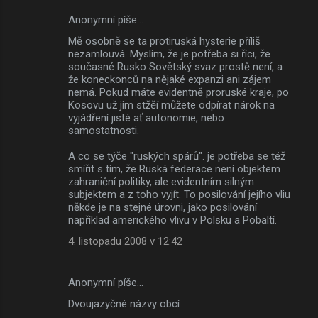
Anonymní píše…
Mě osobně se ta protiruská hysterie příliš
nezamlouvá. Myslím, že je potřeba si říci, že
současné Rusko Sovětský svaz prostě není, a
že koneckonců na nějaké expanzi ani zájem
nemá. Pokud máte evidentně proruské kraje, po
Kosovu už jim stžěí můžete odpírat nárok na
vyjádření jisté ať autonomie, nebo
samostatnosti.
A co se týče "ruských spárů". je potřeba se též
smířit s tím, že Ruská federace není objektem
zahraniční politiky, ale evidentním silným
subjektem a z toho vyjít. To posilování jejího vliu
někde je na stejné úrovni, jako posilování
například amerického vlivu v Polsku a Pobaltí.
4. listopadu 2008 v 12:42
Anonymní píše…
Dvoujazyčné názvy obcí