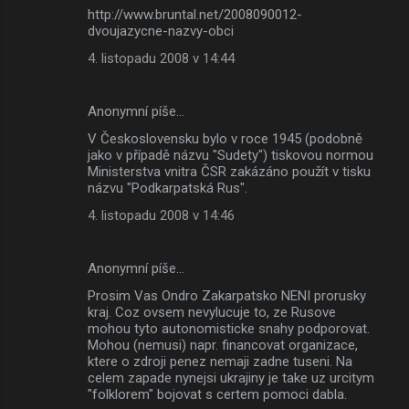
http://www.bruntal.net/2008090012-
dvoujazycne-nazvy-obci
4. listopadu 2008 v 14:44
Anonymní píše…
V Československu bylo v roce 1945 (podobně
jako v případě názvu "Sudety") tiskovou normou
Ministerstva vnitra ČSR zakázáno použít v tisku
názvu "Podkarpatská Rus".
4. listopadu 2008 v 14:46
Anonymní píše…
Prosim Vas Ondro Zakarpatsko NENI prorusky
kraj. Coz ovsem nevylucuje to, ze Rusove
mohou tyto autonomisticke snahy podporovat.
Mohou (nemusi) napr. financovat organizace,
ktere o zdroji penez nemaji zadne tuseni. Na
celem zapade nynejsi ukrajiny je take uz urcitym
"folklorem" bojovat s certem pomoci dabla.