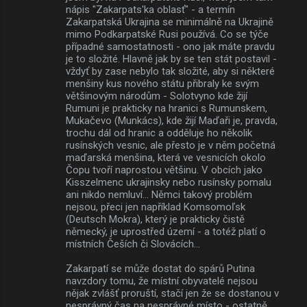
nápis "Zakarpats'ka oblasť" - a termín
Zakarpatská Ukrajina se minimálně na Ukrajině
mimo Podkarpatské Rusi používá. Co se týče
případné samostatnosti - ono jak máte pravdu
je to složité. Hlavně jak by se ten stát postavil -
vždyť by zase nebylo tak složité, aby si některé
menšiny kus nového státu přibraly ke svým
většinovým národům - Solotvyno kde žijí
Rumuni je prakticky na hranici s Rumunskem,
Mukačevo (Munkács), kde žijí Maďaři je, pravda,
trochu dál od hranic a odděluje ho několik
rusínských vesnic, ale přesto je v něm početná
maďarská menšina, která ve vesnicích okolo
Čopu tvoří naprostou většinu. V obcích jako
Kisszelmenc ukrajinsky nebo rusínsky pomalu
ani nikdo nemluví... Němci takový problém
nejsou, přeci jen například Komsomoľsk
(Deutsch Mokra), který je prakticky čistě
německý, je uprostřed území - a totéž platí o
místních Češích či Slovácích...
Zakarpatí se může dostat do spárů Putina
navzdory tomu, že místní obyvatelé nejsou
nějak zvlášť proruští, stačí jen že se dostanou v
nesprávný čas na nesprávné místo - ostatně