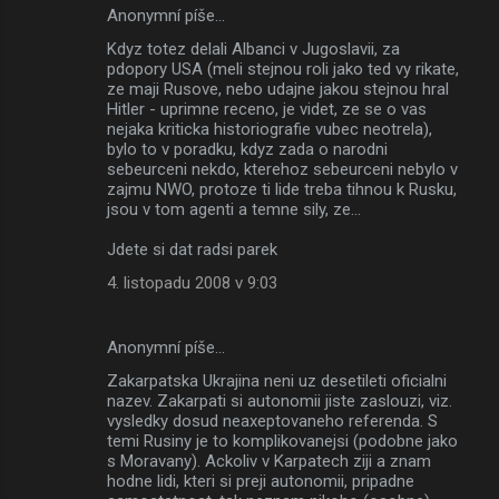
Anonymní píše…
K
Kdyz totez delali Albanci v Jugoslavii, za
o
pdopory USA (meli stejnou roli jako ted vy rikate,
m
ze maji Rusove, nebo udajne jakou stejnou hral
Hitler - uprimne receno, je videt, ze se o vas
e
nejaka kriticka historiografie vubec neotrela),
bylo to v poradku, kdyz zada o narodni
n
sebeurceni nekdo, kterehoz sebeurceni nebylo v
t
zajmu NWO, protoze ti lide treba tihnou k Rusku,
jsou v tom agenti a temne sily, ze...
á
ř
Jdete si dat radsi parek
e
4. listopadu 2008 v 9:03
Anonymní píše…
Zakarpatska Ukrajina neni uz desetileti oficialni
nazev. Zakarpati si autonomii jiste zaslouzi, viz.
vysledky dosud neaxeptovaneho referenda. S
temi Rusiny je to komplikovanejsi (podobne jako
s Moravany). Ackoliv v Karpatech ziji a znam
hodne lidi, kteri si preji autonomii, pripadne