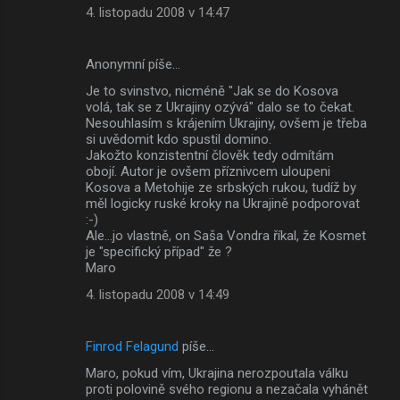
4. listopadu 2008 v 14:47
Anonymní píše…
Je to svinstvo, nicméně "Jak se do Kosova
volá, tak se z Ukrajiny ozývá" dalo se to čekat.
Nesouhlasím s krájením Ukrajiny, ovšem je třeba
si uvědomit kdo spustil domino.
Jakožto konzistentní člověk tedy odmítám
obojí. Autor je ovšem příznivcem uloupeni
Kosova a Metohije ze srbských rukou, tudíž by
měl logicky ruské kroky na Ukrajině podporovat
:-)
Ale...jo vlastně, on Saša Vondra říkal, že Kosmet
je "specifický případ" že ?
Maro
4. listopadu 2008 v 14:49
Finrod Felagund
píše…
Maro, pokud vím, Ukrajina nerozpoutala válku
proti polovině svého regionu a nezačala vyhánět