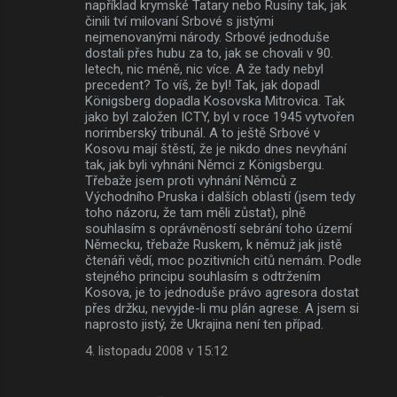
například krymské Tatary nebo Rusíny tak, jak
činili tví milovaní Srbové s jistými
nejmenovanými národy. Srbové jednoduše
dostali přes hubu za to, jak se chovali v 90.
letech, nic méně, nic více. A že tady nebyl
precedent? To víš, že byl! Tak, jak dopadl
Königsberg dopadla Kosovska Mitrovica. Tak
jako byl založen ICTY, byl v roce 1945 vytvořen
norimberský tribunál. A to ještě Srbové v
Kosovu mají štěstí, že je nikdo dnes nevyhání
tak, jak byli vyhnáni Němci z Königsbergu.
Třebaže jsem proti vyhnání Němců z
Východního Pruska i dalších oblastí (jsem tedy
toho názoru, že tam měli zůstat), plně
souhlasím s oprávněností sebrání toho území
Německu, třebaže Ruskem, k němuž jak jistě
čtenáři vědí, moc pozitivních citů nemám. Podle
stejného principu souhlasím s odtržením
Kosova, je to jednoduše právo agresora dostat
přes držku, nevyjde-li mu plán agrese. A jsem si
naprosto jistý, že Ukrajina není ten případ.
4. listopadu 2008 v 15:12