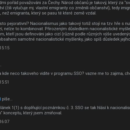
idmi pořád považováni za Čechy. Národ občanů je takový, který za "s
ví (čili vylučuje mj. vlastní emigranty co změnili občanství), tedy imi
 než emigranta, který se pasu té které země vzdal.
sto pejorativní? Nacionalismus jako takový totiž stojí na tzv. hře s 
izí, nelze to kombinovat. Přirozeným důsledkem nacionalistické myšle
ěm, kteří jsou definováni jako cizí (různě podle různých výše uveden
 obsahem samotné nacionalistické myšlenky, jako spíš důsledek jejíh
 15:15
…
 a kde neco takoveho vidite v programu SSO? vazne me to zajima, ch
 15:51
d
píše…
ánek 1(1) s doplňující poznámkou č. 3. SSO se tak hlásí k nacionali
" konceptu, který jsem zmiňoval.
 16:07