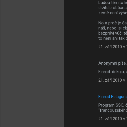
budou těmito l
držitele občanst
země cení výše,
No a proč je ča
náš, nebo jsi c
bezpráví vůči t
to není ani tak
21. září 2010 v
Anonymní píše
Finrod: dekuju,
21. září 2010 v
Finrod Felagun
Program SSO, čl
"francouzského
21. září 2010 v