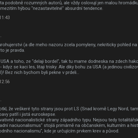
sta podobně rozumných autorů, ale vždy oslovují jen malou hromádku
mezitím hýbou "nezastavitelné" absurdní tendence.
 11:43
…
rohujerstvi (a dle meho nazoru zcela pomyleny, nekriticky pohled na
to je pravda.
 USA a toho, ze "delaji bordel", tak tu mame dodneska na zdech hako
 kdyz se kaci les, litaji trisky. Ale diky bohu za USA (a jedinou civil
)! Bez nich bychom byli pekne v prdeli...
 12:56
…
otkl, že veškeré tyto strany jsou prot LS (Snad kromě Legy Nord, tam 
bavy patří i jistá euroskepse.
ativně nacionalistické strany západního typu. Nejsou tedy totalitářské
padní naciuonalismus" stojíá primárně na občanském, kulturním a his
hodního nacionalismu", kde je určujícím prvkem krev a původ.