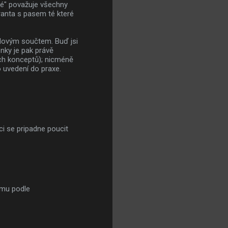
vé" považuje všechny
granta s pasem té které
nulovým součtem. Buď jsi
nky je pak právě
ých konceptů); nicméně
o uvedení do praxe.
ci se pripadne poucit
smu podle