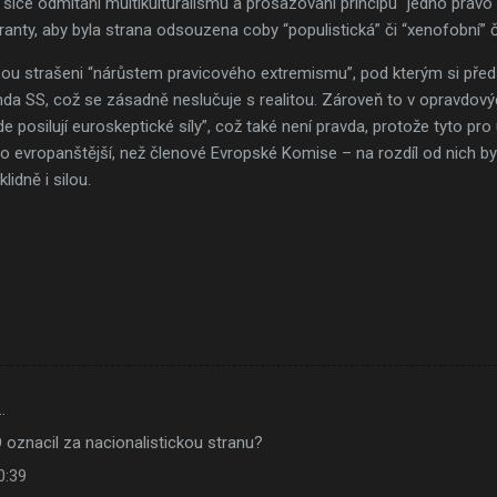
 a sice odmítání multikulturalismu a prosazování principu “jedno práv
anty, aby byla strana odsouzena coby “populistická” či “xenofobní” či
sou strašeni “nárůstem pravicového extremismu”, pod kterým si předs
da SS, což se zásadně neslučuje s realitou. Zároveň to v opravdovýc
e posilují euroskeptické síly”, což také není pravda, protože tyto pr
to evropanštější, než členové Evropské Komise – na rozdíl od nich by
lidně i silou.
…
 oznacil za nacionalistickou stranu?
0:39