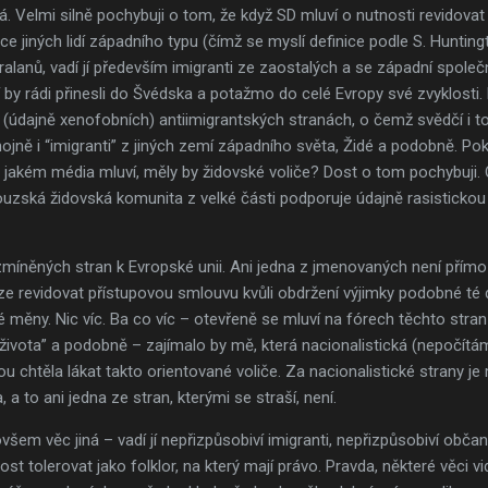
á. Velmi silně pochybuji o tom, že když SD mluví o nutnosti revidovat
grace jiných lidí západního typu (čímž se myslí definice podle S. Huntin
alanů, vadí jí především imigranti ze zaostalých a se západní spole
í by rádi přinesli do Švédska a potažmo do celé Evropy své zvyklosti.
 (údajně xenofobních) antiimigrantských stranách, o čemž svědčí i to,
ojně i “imigranti” z jiných zemí západního světa, Židé a podobně. Pok
jakém média mluví, měly by židovské voliče? Dost o tom pochybuji. 
ouzská židovská komunita z velké části podporuje údajně rasistickou
íněných stran k Evropské unii. Ani jedna z jmenovaných není přímo p
ze revidovat přístupovou smlouvu kvůli obdržení výjimky podobné té 
 měny. Nic víc. Ba co víc – otevřeně se mluví na fórech těchto stra
života” a podobně – zajímalo by mě, která nacionalistická (nepočítá
u chtěla lákat takto orientované voliče. Za nacionalistické strany 
 a to ani jedna ze stran, kterými se straší, není.
všem věc jiná – vadí jí nepřizpůsobiví imigranti, nepřizpůsobiví obč
vost tolerovat jako folklor, na který mají právo. Pravda, některé věci 