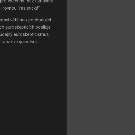
o pro všechny” bez uznávání
 rovnou “rasistická”.
taví většinou pochodující
h euroskepticích posiluje
o údajný euroskepticismus
 totiž evropanství a