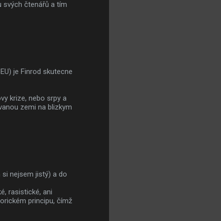
 svých čtenářů a tím
 EU) je Finrod skutecne
vy krize, nebo srpy a
izovanou zemi na blizkym
si nejsem jistý) a do
, rasistické, ani
torickém principu, čímž