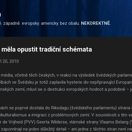
Přeskočit na hlavní obsah
m
ě. západně. evropsky. americky. bez obalu.
NEKOREKTNĚ.
měla opustit tradiční schémata
ří 20, 2010
média, včetně těch českých, v reakci na výsledek švédských parlamen
lbách ve Švédsku je totiž zaplavila hysterie div nepřipravující Evrop
lenských zemí, mluví se o destrukci evropských hodnot a podobně – jen
bách se poprvé dostala do Riksdagu (švédského parlamentu) strana 
ltikulturalismus a imigraci z problémových zemí. V souvislosti s tím s
r de Vrijheid (PVV) Geerta Wilderse, vlámské strany Vlaams Belang (
apomínají na jeden důležitý detail – ani jedna z těchto stran není na