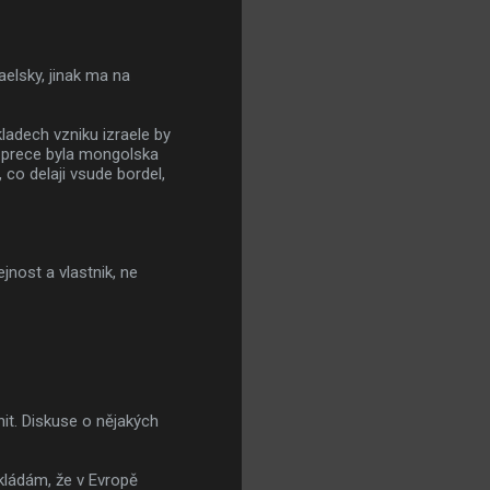
elsky, jinak ma na
kladech vzniku izraele by
tu prece byla mongolska
 co delaji vsude bordel,
jnost a vlastnik, ne
nit. Diskuse o nějakých
kládám, že v Evropě