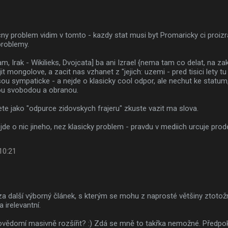
ny problem vidim v tomto - kazdy stat musi byt Promaricky ci proizra
problemy.
m, Irak - Wikilieks, Dvojcata] ba ani Izrael {nema tam co delat, na za
jit mongolove, a zacit nas vzhanet z "jejich: uzemi - pred tisici lety 
jsou sympaticke - a nejde o klasicky cool odpor, ale nechut ke statum,
ou svobodou a obranou.
e jako "odpurce zidovskych frajeru" zkuste vazit ma slova.
jde o nic jineho, nez klasicky problem - pravdu v mediich urcuje prode
 10:21
 za další výborný článek, s kterým se mohu z naprosté většiny ztotož
a irelevantní.
 povědomí masivně rozšířit? :) Zdá se mně to takřka nemožné. Předpo