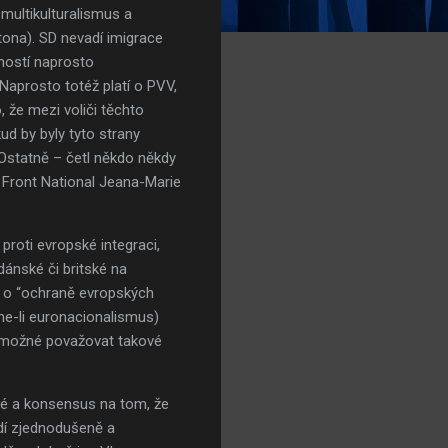
 multikulturalismus a
gtona). SD nevadí imigrace
čností naprosto
 Naprosto totéž platí o PVV,
 že mezi voliči těchto
ud by byly tyto strany
Ostatně – četl někdo někdy
 Front National Jeana-Marie
roti evropské integraci,
dánské či britské na
n o “ochraně evropských
me-li euronacionalismus)
je možné považovat takové
ané a konsensus na tom, že
vidí zjednodušeně a