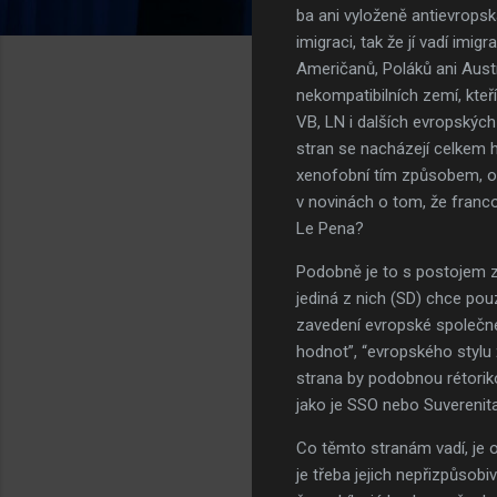
ba ani vyloženě antievropsk
imigraci, tak že jí vadí imi
Američanů, Poláků ani Austr
nekompatibilních zemí, kteř
VB, LN i dalších evropských
stran se nacházejí celkem h
xenofobní tím způsobem, o 
v novinách o tom, že franc
Le Pena?
Podobně je to s postojem zm
jediná z nich (SD) chce pou
zavedení evropské společné
hodnot”, “evropského stylu 
strana by podobnou rétoriko
jako je SSO nebo Suverenita,
Co těmto stranám vadí, je o
je třeba jejich nepřizpůsobi