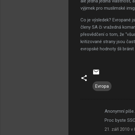
ale jedna jediná vlastnost,
výjimek pro muslimské imigr
Co je výsledek? Evropané j
členy SA či vražedná koman
přesvědčení o tom, že “všud
kritizované strany jsou čas
evropské hodnoty šli bránit k
Evropa
Anonymní píše
K
Proc byste SSO
o
21. září 2010 v 
m