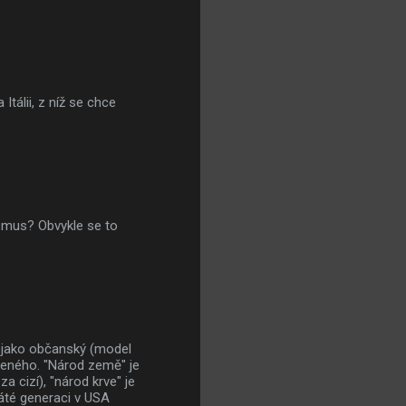
tálii, z níž se chce
ismus? Obvykle se to
ď jako občanský (model
edeného. "Národ země" je
a cizí), "národ krve" je
 páté generaci v USA