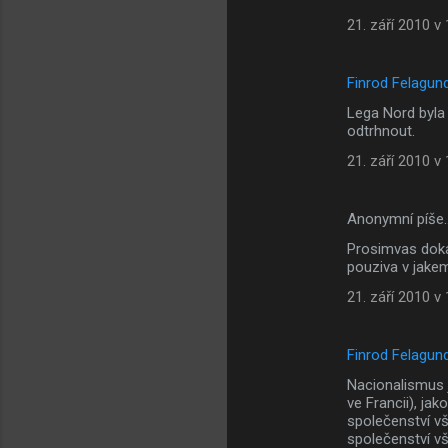
21. září 2010 v
Finrod Felagun
Lega Nord byla 
odtrhnout.
21. září 2010 v
Anonymní píše
Prosimvas doka
pouziva v jakem
21. září 2010 v
Finrod Felagun
Nacionalismus 
ve Francii), ja
společenství vše
společenství vš