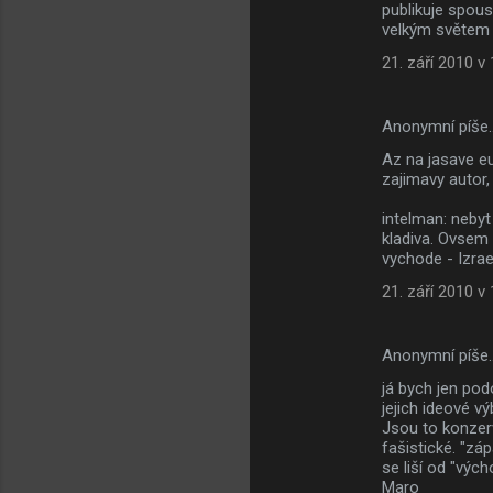
publikuje spou
velkým světem 
21. září 2010 v
Anonymní píše
Az na jasave eu
zajimavy autor, 
intelman: nebyt
kladiva. Ovsem -
vychode - Izrael
21. září 2010 v
Anonymní píše
já bych jen pod
jejich ideové vý
Jsou to konzerv
fašistické. "zá
se liší od "výc
Maro