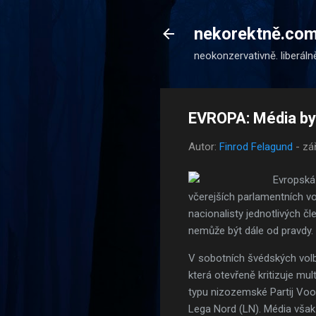
nekorektně.co
neokonzervativně. liberáln
EVROPA: Média by 
Autor:
Finrod Felagund
-
zá
Evropská 
včerejších parlamentních vo
nacionalisty jednotlivých č
nemůže být dále od pravdy.
V sobotních švédských vol
která otevřeně kritizuje mu
typu nizozemské Partij Voo
Lega Nord (LN). Média však z