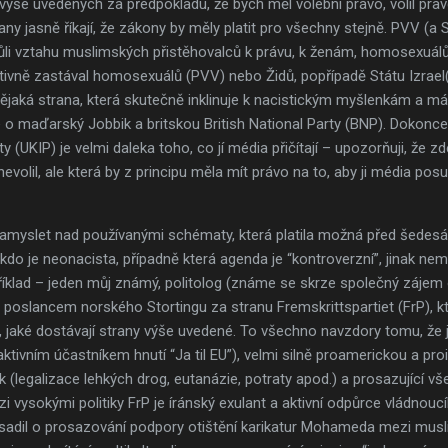
h výše uvedených za předpokladu, že bych měl volební právo, volil p
ny jasně říkají, že zákony by měly platit pro všechny stejně. PVV (a S
kvůli vztahu muslimských přistěhovalců k právu, k ženám, homosexuál
aktivně zastával homosexuálů (PVV) nebo Židů, popřípadě Státu Izra
 nějaká strana, která skutečně inklinuje k nacistickým myšlenkám a
o maďarský Jobbik a britskou British National Party (BNP). Dokonce
UKIP) je velmi daleka toho, co jí média přičítají – upozorňuji, že zd
volil, ale která by z principu měla mít právo na to, aby ji média posu
myslet nad používanými schématy, která platila možná před šedesáti 
e, kdo je neonacista, případně která agenda je “kontroverzní”, jinak n
íklad – jeden můj známý, politolog (známe se skrze společný zájem 
 poslancem norského Stortingu za stranu Fremskrittspartiet (FrP), k
, jaké dostávají strany výše uvedené. To všechno navzdory tomu, že
aktivním účastníkem hnutí “Ja til EU”), velmi silně proamerickou a proi
(legalizace lehkých drog, eutanázie, potraty apod.) a prosazující v
zi vysokými politiky FrP je íránský exulant a aktivní odpůrce vládnou
asadil o prosazování podpory otištění karikatur Mohameda mezi mus