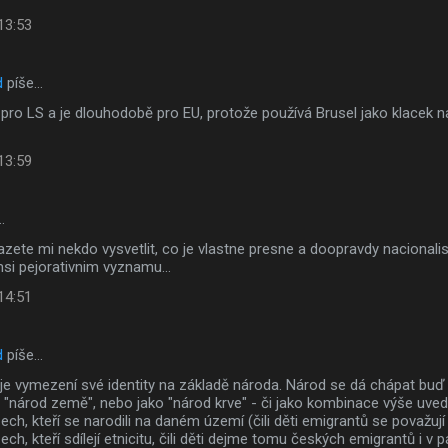
 13:53
d
píše…
pro LS a je dlouhodobě pro EU, protože používá Brusel jako klacek na I
 13:59
…
zete mi nekdo vysvetlit, co je vlastne presne a doopravdy nacional
si pejorativnim vyznamu...
 14:51
d
píše…
je vymezení své identity na základě národa. Národ se dá chápat bu
ko "národ země", nebo jako "národ krve" - či jako kombinace výše uv
ch, kteří se narodili na daném území (čili děti emigrantů se považují z
ech, kteří sdílejí etnicitu, čili děti dejme tomu českých emigrantů i v