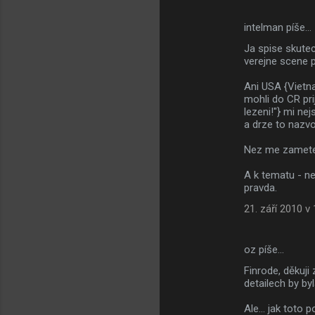
e
intelman píše…
n
Ja spise skutec
t
verejne scene 
á
Ani USA {Vietna
ř
mohli do CR pri
e
lezeni!"} mi ne
a drze to nazv
Nez me zametet
A k tematu - ne
pravda.
21. září 2010 v
oz píše…
Finrode, děkuji
detailech by byl
Ale... jak toto