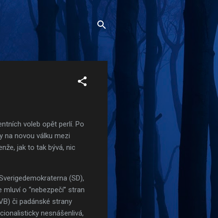
tních voleb opět perlí. Po
any na novou válku mezi
že, jak to tak bývá, nic
Sverigedemokraterna (SD),
e mluví o “nebezpečí” stran
VB) či padánské strany
cionalisticky nesnášenlivá,