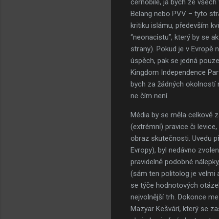
černobíle, já bych ze všec
Belang nebo PVV – tyto stra
kritiku islámu, především 
“neonacistu”, který by se 
strany). Pokud je v Evropě
úspěch, pak se jedná pouze 
Kingdom Independence Party (
bych za žádných okolností ne
ne čím není.
Média by se měla celkově za
(extrémní) pravice či levic
obraz skutečnosti. Uvedu př
Evropy), byl nedávno zvolen
pravidelně podobné nálepky
(sám ten politolog je velmi 
se týče hodnotových otázek 
nejvolnější trh. Dokonce me
Mazyar Kešvárí, který se z