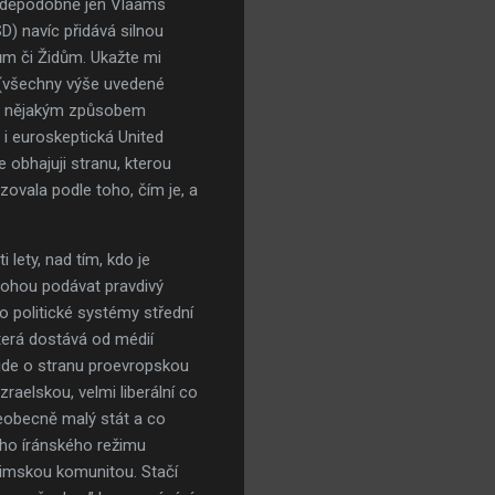
ravděpodobně jen Vlaams
D) navíc přidává silnou
ům či Židům. Ukažte mi
el(všechny výše uvedené
 má nějakým způsobem
 i euroskeptická United
e obhajuji stranu, kterou
zovala podle toho, čím je, a
lety, nad tím, kdo je
emohou podávat pravdivý
o politické systémy střední
terá dostává od médií
 jde o stranu proevropskou
zraelskou, velmi liberální co
šeobecně malý stát a co
cího íránského režimu
limskou komunitou. Stačí