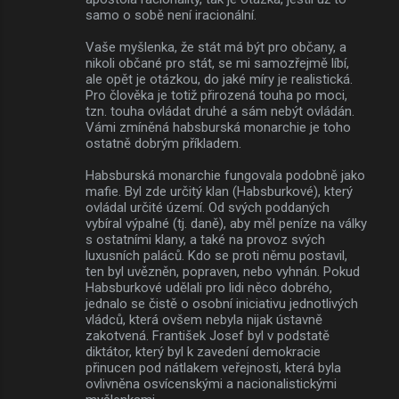
samo o sobě není iracionální.
Vaše myšlenka, že stát má být pro občany, a
nikoli občané pro stát, se mi samozřejmě líbí,
ale opět je otázkou, do jaké míry je realistická.
Pro člověka je totiž přirozená touha po moci,
tzn. touha ovládat druhé a sám nebýt ovládán.
Vámi zmíněná habsburská monarchie je toho
ostatně dobrým příkladem.
Habsburská monarchie fungovala podobně jako
mafie. Byl zde určitý klan (Habsburkové), který
ovládal určité území. Od svých poddaných
vybíral výpalné (tj. daně), aby měl peníze na války
s ostatními klany, a také na provoz svých
luxusních paláců. Kdo se proti němu postavil,
ten byl uvězněn, popraven, nebo vyhnán. Pokud
Habsburkové udělali pro lidi něco dobrého,
jednalo se čistě o osobní iniciativu jednotlivých
vládců, která ovšem nebyla nijak ústavně
zakotvená. František Josef byl v podstatě
diktátor, který byl k zavedení demokracie
přinucen pod nátlakem veřejnosti, která byla
ovlivněna osvícenskými a nacionalistickými