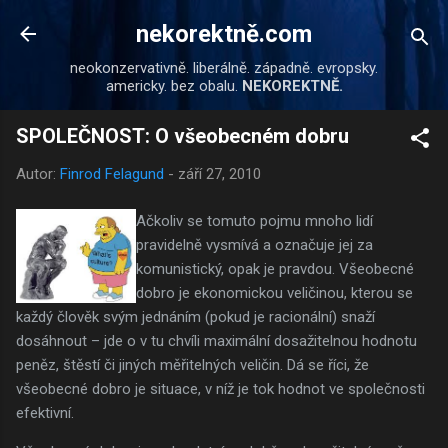
Přeskočit na hlavní obsah
nekorektně.com
neokonzervativně. liberálně. západně. evropsky.
americky. bez obalu.
NEKOREKTNĚ.
SPOLEČNOST: O všeobecném dobru
Autor:
Finrod Felagund
-
září 27, 2010
Ačkoliv se tomuto pojmu mnoho lidí
pravidelně vysmívá a označuje jej za
komunistický, opak je pravdou. Všeobecné
dobro je ekonomickou veličinou, kterou se
každý člověk svým jednáním (pokud je racionální) snaží
dosáhnout – jde o v tu chvíli maximální dosažitelnou hodnotu
peněz, štěstí či jiných měřitelných veličin. Dá se říci, že
všeobecné dobro je situace, v níž je tok hodnot ve společnosti
efektivní.