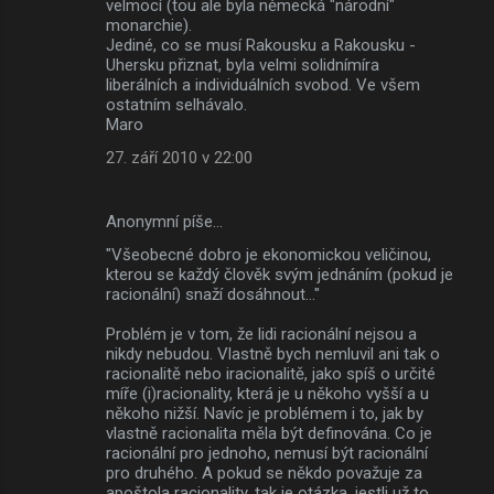
velmocí (tou ale byla německá "národní"
monarchie).
Jediné, co se musí Rakousku a Rakousku -
Uhersku přiznat, byla velmi solidnímíra
liberálních a individuálních svobod. Ve všem
ostatním selhávalo.
Maro
27. září 2010 v 22:00
Anonymní píše…
"Všeobecné dobro je ekonomickou veličinou,
kterou se každý člověk svým jednáním (pokud je
racionální) snaží dosáhnout..."
Problém je v tom, že lidi racionální nejsou a
nikdy nebudou. Vlastně bych nemluvil ani tak o
racionalitě nebo iracionalitě, jako spíš o určité
míře (i)racionality, která je u někoho vyšší a u
někoho nižší. Navíc je problémem i to, jak by
vlastně racionalita měla být definována. Co je
racionální pro jednoho, nemusí být racionální
pro druhého. A pokud se někdo považuje za
apoštola racionality, tak je otázka, jestli už to