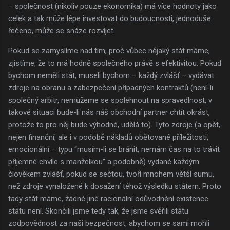
– společnost (nikoliv pouze ekonomika) má více hodnoty jako
celek a tak může lépe investovat do budoucnosti, jednoduše
řečeno, může se snáze rozvíjet.
Pokud se zamyslíme nad tím, proč vůbec nějaký stát máme,
zjistíme, že to má hodně společného právě s efektivitou. Pokud
bychom neměli stát, museli bychom – každý zvlášť – vydávat
zdroje na obranu a zabezpečení případných kontraktů (není-li
společný arbitr, nemůžeme se spolehnout na spravedlnost, v
takové situaci bude-li nás náš obchodní partner chtít okrást,
protože to pro něj bude výhodné, udělá to). Tyto zdroje (a opět,
nejen finanční, ale i v podobě nákladů obětované příležitosti,
emocionální – typu “musím-li se bránit, nemám čas na to trávit
příjemné chvíle s manželkou” a podobně) vydané každým
člověkem zvlášť, pokud se sečtou, tvoří mnohem větší sumu,
než zdroje vynaložené k dosažení téhož výsledku státem. Proto
tady stát máme, žádné jiné racionální odůvodnění existence
státu není. Skončili jsme tedy tak, že jsme svěřili státu
zodpovědnost za naši bezpečnost, abychom se sami mohli