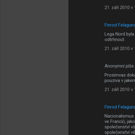
21. září 2010 v
Finrod Felagun
Lega Nord byla 
odtrhnout.
21. září 2010 v
Anonymní píše
Prosimvas doka
pouziva v jakem
21. září 2010 v
Finrod Felagun
Nacionalismus 
ve Francii), ja
společenství vše
společenství vš