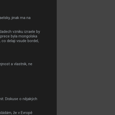
elsky, jinak ma na
kladech vzniku izraele by
tu prece byla mongolska
 co delaji vsude bordel,
jnost a vlastnik, ne
nit. Diskuse o nějakých
kládám, že v Evropě