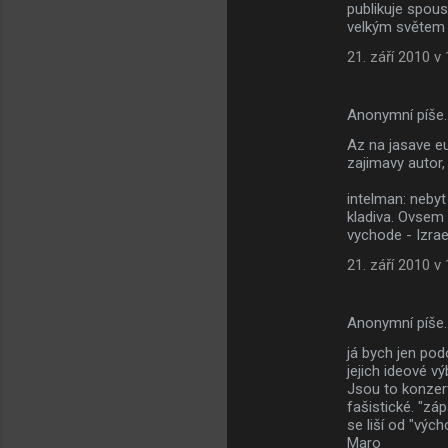
publikuje spou
velkým světem 
21. září 2010 v
Anonymní píše
Az na jasave eu
zajimavy autor, 
intelman: nebyt
kladiva. Ovsem -
vychode - Izrael
21. září 2010 v
Anonymní píše
já bych jen pod
jejich ideové vý
Jsou to konzerv
fašistické. "zá
se liší od "výc
Maro