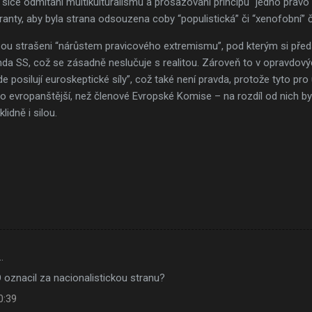
 a sice odmítání multikulturalismu a prosazování principu “jedno práv
anty, aby byla strana odsouzena coby “populistická” či “xenofobní” či
sou strašeni “nárůstem pravicového extremismu”, pod kterým si předs
da SS, což se zásadně neslučuje s realitou. Zároveň to v opravdovýc
e posilují euroskeptické síly”, což také není pravda, protože tyto pr
to evropanštější, než členové Evropské Komise – na rozdíl od nich by
lidně i silou.
…
 oznacil za nacionalistickou stranu?
0:39