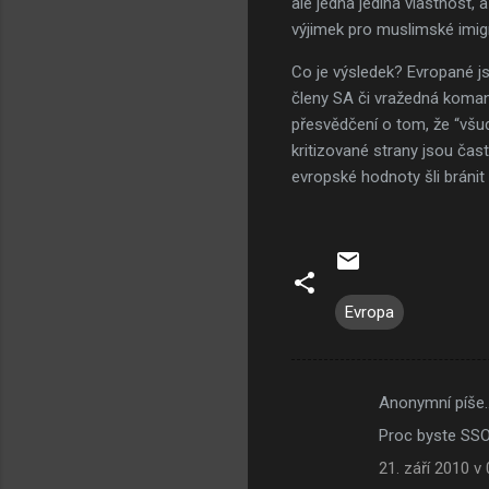
ale jedna jediná vlastnost,
výjimek pro muslimské imigr
Co je výsledek? Evropané j
členy SA či vražedná koman
přesvědčení o tom, že “všud
kritizované strany jsou čas
evropské hodnoty šli bránit k
Evropa
Anonymní píše
K
Proc byste SSO
o
21. září 2010 v 
m