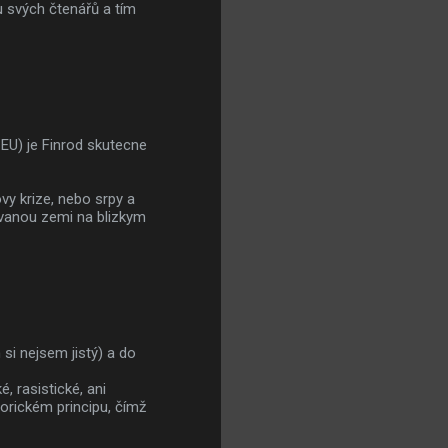
 svých čtenářů a tím
 EU) je Finrod skutecne
vy krize, nebo srpy a
izovanou zemi na blizkym
si nejsem jistý) a do
, rasistické, ani
torickém principu, čímž