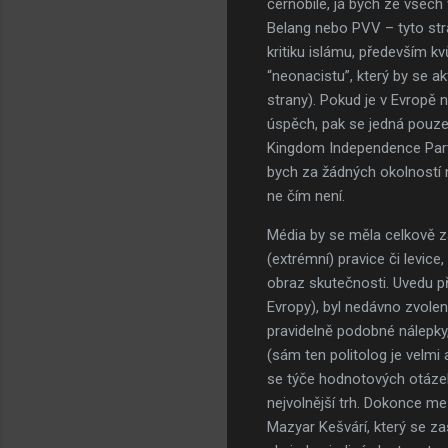
černobíle, já bych ze všec
Belang nebo PVV – tyto stra
kritiku islámu, především 
“neonacistu”, který by se 
strany). Pokud je v Evropě
úspěch, pak se jedná pouze 
Kingdom Independence Party (
bych za žádných okolností ne
ne čím není.
Média by se měla celkově za
(extrémní) pravice či levic
obraz skutečnosti. Uvedu př
Evropy), byl nedávno zvolen
pravidelně podobné nálepky
(sám ten politolog je velmi 
se týče hodnotových otázek 
nejvolnější trh. Dokonce me
Mazyar Kešvárí, který se z