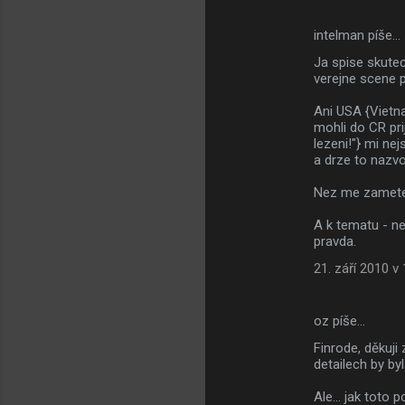
e
intelman píše…
n
Ja spise skutec
t
verejne scene 
á
Ani USA {Vietna
ř
mohli do CR pri
e
lezeni!"} mi ne
a drze to nazv
Nez me zametet
A k tematu - ne
pravda.
21. září 2010 v
oz píše…
Finrode, děkuji
detailech by byl
Ale... jak toto