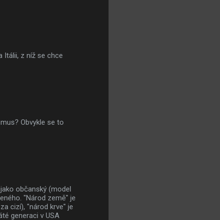
tálii, z níž se chce
ismus? Obvykle se to
ď jako občanský (model
edeného. "Národ země" je
a cizí), "národ krve" je
 páté generaci v USA