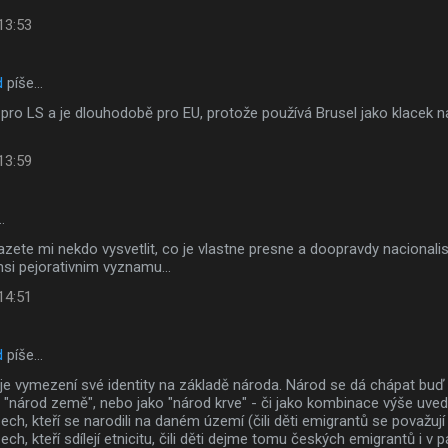
 13:53
d
píše…
pro LS a je dlouhodobě pro EU, protože používá Brusel jako klacek na I
 13:59
…
zete mi nekdo vysvetlit, co je vlastne presne a doopravdy nacional
si pejorativnim vyznamu...
 14:51
d
píše…
je vymezení své identity na základě národa. Národ se dá chápat bu
ko "národ země", nebo jako "národ krve" - či jako kombinace výše uv
ch, kteří se narodili na daném území (čili děti emigrantů se považují z
ech, kteří sdílejí etnicitu, čili děti dejme tomu českých emigrantů i v