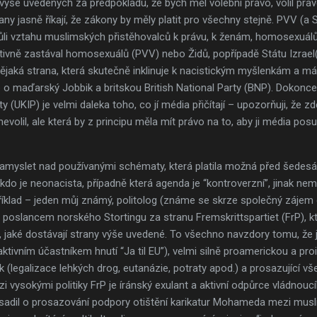
h výše uvedených za předpokladu, že bych měl volební právo, volil p
ny jasně říkají, že zákony by měly platit pro všechny stejně. PVV (a S
kvůli vztahu muslimských přistěhovalců k právu, k ženám, homosexuál
aktivně zastával homosexuálů (PVV) nebo Židů, popřípadě Státu Izra
 nějaká strana, která skutečně inklinuje k nacistickým myšlenkám a
o maďarský Jobbik a britskou British National Party (BNP). Dokonce
UKIP) je velmi daleka toho, co jí média přičítají – upozorňuji, že zd
volil, ale která by z principu měla mít právo na to, aby ji média posu
myslet nad používanými schématy, která platila možná před šedesáti 
e, kdo je neonacista, případně která agenda je “kontroverzní”, jinak n
íklad – jeden můj známý, politolog (známe se skrze společný zájem 
 poslancem norského Stortingu za stranu Fremskrittspartiet (FrP), k
, jaké dostávají strany výše uvedené. To všechno navzdory tomu, že
aktivním účastníkem hnutí “Ja til EU”), velmi silně proamerickou a proi
(legalizace lehkých drog, eutanázie, potraty apod.) a prosazující v
zi vysokými politiky FrP je íránský exulant a aktivní odpůrce vládnou
asadil o prosazování podpory otištění karikatur Mohameda mezi mus