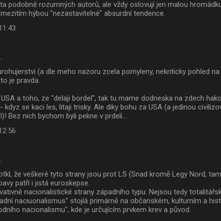
sta podobně rozumných autorů, ale vždy oslovují jen malou hromádku
mezitím hýbou "nezastavitelné" absurdní tendence.
 11:43
…
rohujerstvi (a dle meho nazoru zcela pomyleny, nekriticky pohled na
to je pravda.
 USA a toho, ze "delaji bordel", tak tu mame dodneska na zdech hako
 kdyz se kaci les, litaji trisky. Ale diky bohu za USA (a jedinou civil
)! Bez nich bychom byli pekne v prdeli...
 12:56
…
otkl, že veškeré tyto strany jsou prot LS (Snad kromě Legy Nord, tam 
bavy patří i jistá euroskepse.
ativně nacionalistické strany západního typu. Nejsou tedy totalitářské
padní naciuonalismus" stojíá primárně na občanském, kulturním a his
hodního nacionalismu", kde je určujícím prvkem krev a původ.