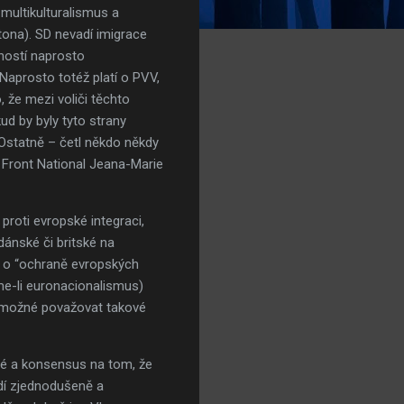
 multikulturalismus a
gtona). SD nevadí imigrace
čností naprosto
 Naprosto totéž platí o PVV,
 že mezi voliči těchto
ud by byly tyto strany
Ostatně – četl někdo někdy
 Front National Jeana-Marie
roti evropské integraci,
dánské či britské na
n o “ochraně evropských
me-li euronacionalismus)
je možné považovat takové
ané a konsensus na tom, že
vidí zjednodušeně a