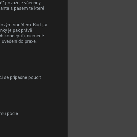
vé" považuje všechny
granta s pasem té které
nulovým součtem. Buď jsi
nky je pak právě
ých konceptů); nicméně
o uvedení do praxe.
ci se pripadne poucit
smu podle