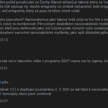
idmi pořád považováni za Čechy. Národ občanů je takový, který za "s
ví (čili vylučuje mj. vlastní emigranty co změnili občanství), tedy imi
 než emigranta, který se pasu té které země vzdal.
sto pejorativní? Nacionalismus jako takový totiž stojí na tzv. hře s 
izí, nelze to kombinovat. Přirozeným důsledkem nacionalistické myšle
ěm, kteří jsou definováni jako cizí (různě podle různých výše uveden
 obsahem samotné nacionalistické myšlenky, jako spíš důsledek jejíh
 15:15
…
 a kde neco takoveho vidite v programu SSO? vazne me to zajima, ch
 15:51
d
píše…
ánek 1(1) s doplňující poznámkou č. 3. SSO se tak hlásí k nacionali
" konceptu, který jsem zmiňoval.
 16:07