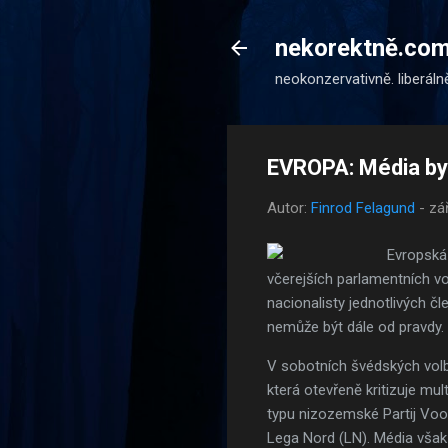
nekorektně.co
neokonzervativně. liberáln
EVROPA: Média by 
Autor:
Finrod Felagund
-
zá
Evropská 
včerejších parlamentních vo
nacionalisty jednotlivých č
nemůže být dále od pravdy.
V sobotních švédských vol
která otevřeně kritizuje mu
typu nizozemské Partij Voo
Lega Nord (LN). Média však z