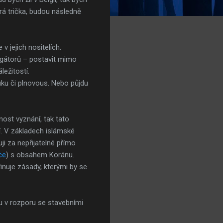
drá trička, budou následně
 jejich nositelích.
agátorů – postavit mimo
ležitostí.
ruku či plnovous. Nebo půjdu
nost vyznání, tak tato
í. V základech islámské
ji za nepřijatelné přímo
ce
) s obsahem Koránu.
nuje zásady, kterými by se
ou v rozporu se stavebními