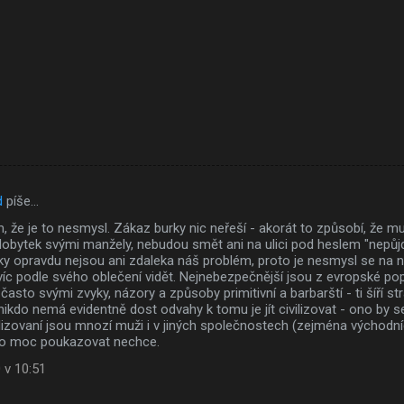
d
píše…
, že je to nesmysl. Zákaz burky nic neřeší - akorát to způsobí, že 
dobytek svými manžely, nebudou smět ani na ulici pod heslem "nepůjd
ky opravdu nejsou ani zdaleka náš problém, proto je nesmysl se na 
víc podle svého oblečení vidět. Nejnebezpečnější jsou z evropské po
 často svými zvyky, názory a způsoby primitivní a barbarští - ti šíří str
ikdo nemá evidentně dost odvahy k tomu je jít civilizovat - ono by se 
izovaní jsou mnozí muži i v jiných společnostech (zejména východní
kdo moc poukazovat nechce.
 v 10:51