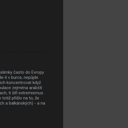
muslimky často do Evropy
e-li v burce, nepůjde
nich koncentrovat když
pulace zejména arabští
ach, ti šíří extremismus.
totiž přišlo na to, že
ch a balkánských) - a na