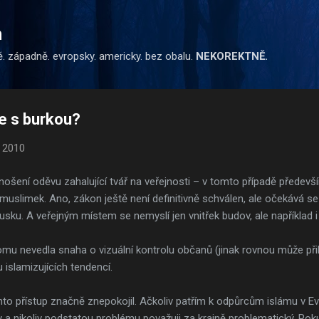
Přeskočit na hlavní obsah
m
ě. západně. evropsky. americky. bez obalu.
NEKOREKTNĚ.
 s burkou?
, 2010
nošení oděvu zahalující tvář na veřejnosti – v tomto případě předevš
muslimek. Ano, zákon ještě není definitivně schválen, ale očekává se
ousku. A veřejným místem se nemyslí jen vnitřek budov, ale například i 
omu nevedla snaha o vizuální kontrolu občanů (jinak rovnou může přikáz
 islamizujících tendencí.
to přístup značně znepokojil. Ačkoliv patřím k odpůrcům islámu v Ev
 a nikoliv podstatou problému považuji za krajně problematický. Pokud 