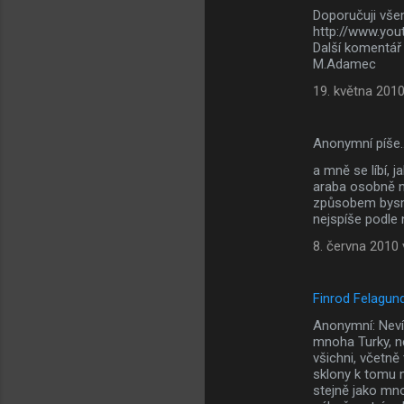
Doporučuji vše
http://www.yo
Další komentář j
M.Adamec
19. května 2010
Anonymní píše
a mně se líbí, 
araba osobně n
způsobem bysme
nejspíše podle 
8. června 2010 
Finrod Felagun
Anonymní: Nevím
mnoha Turky, ně
všichni, včetně 
sklony k tomu m
stejně jako mn