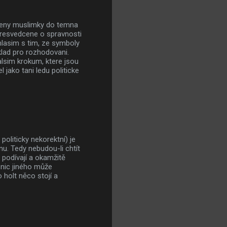
 zeny muslimky do temna
presvedcene o spravnosti
hlasim s tim, ze symboly
klad pro rozhodovani.
alsim krokum, ktere jsou
 jako tani ledu politicke
politicky nekorektní) je
enu. Tedy nebudou-li chtít
 podívají a okamžitě
 nic jiného může
 holt něco stojí a