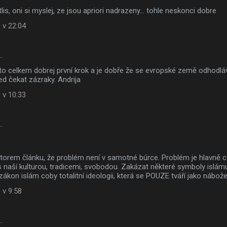
lis, oni si myslej, ze jsou apriori nadrazeny... tohle neskonci dobre
 v 22:04
…
 to celkem dobrej první krok a je dobře že se evropské země odhodlá
 čekat zázraky. Andrija
 v 10:33
…
torem článku, že problém není v samotné búrce. Problém je hlavně c
 s naší kulturou, tradicemi, svobodou. Zakázat některé symboly islámu
ákon islám coby totalitní ideologii, která se POUZE tváří jako nábože
 v 9:58
…