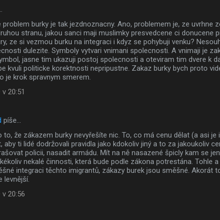
…
e problem burky je tak jezdnoznacny. Ano, problemem je, ze uvrhne
a druhou stranu, jakou sanci maji muslimky presvedcene ci donucene 
ry, ze si vezmou burku na integraci i kdyz se pohybuji venku? Nesou
cnosti dulezite. Symboly vytvari vnimani spolecnosti. A vnimaji je za
mbol, jasne tim ukazuji postoj spolecnosti a oteviram tim dvere k d
 kvuli politicke korektnosti nepripustne. Zakaz burky bych proto videl
 to je krok spravnym smerem.
 v 20:51
d
píše…
 to, že zákazem burky nevyřešíte nic. To, co má cenu dělat (a asi je i 
 aby ti lidé dodržovali pravidla jako kdokoliv jiný a to za jakoukoliv c
rašovat policii, nasadit armádu. Mít na ně nasazené špicly kam se jen
kékoliv nekalé činnosti, která bude podle zákona potrestána. Tohle a
šné integraci těchto imigrantů, zákazy burek jsou směšné. Akorát to
 levnější.
 v 20:56