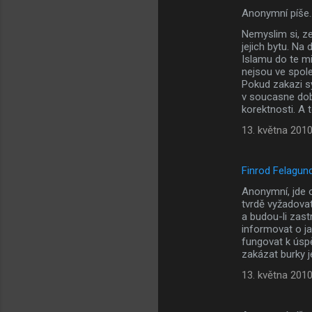
e
Anonymní píše
Nemyslim si, z
jejich bytu. N
Islamu do te mi
nejsou ve spole
Pokud zakazi sy
v soucasne dobe
korektnosti. A
13. května 2010
Finrod Felagun
Anonymní, jde o
tvrdě vyžadovat,
a budou-li zast
informovat o ja
fungovat k úspě
zakázat burky je
13. května 2010