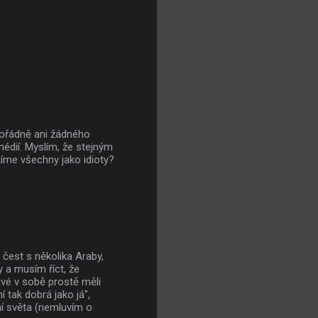
 pořádně ani žádného
édií. Myslím, že stejným
íme všechny jako idioty?
 čest s několika Araby,
 a musím říct, že
bové v sobě prostě měli
 tak dobrá jako já",
í světa (nemluvím o