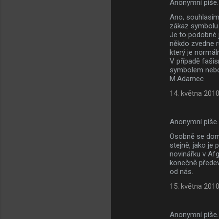
Anonymní píše
Ano, souhlasím
zákaz symbolu j
Je to podobné j
někdo zvedne ru
který je normál
V případě faši
symbolem nebo 
M.Adamec
14. května 2010
Anonymní píše
Osobně se domn
stejně, jako je
novinářku v Af
konečně předev
od nás.
15. května 2010
Anonymní píše