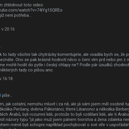
m zhlédnout toto video:
utube.com/watch?v=74iYg1SQREo
iž není potřeba...
 v 20:16
…
jak to tady všichni tak chytrácky komentujete, ale vsadila bych se, že
eznáte. Ono se pak krásně hodnotí něco o čem vím prd nebo jen z m
 mohli hodit do pytle i český chlapy ne? Podle pár úsudků zhodnot
některých tady co píšou ano.
v 16:18
d
píše…
, jak ostatní, nemohu mluvit i za ně, ale já sám jsem měl osobně tu
kolika Peršany, dvěma Pákistánci, třemi Libanonci a několika Berbery
těch Arabů, byli rozumní lidé, protože to byli vzdělaní lidé, ale ti Ara
ít názory typu "já jako muž jsem pánem tvorstva a žena zdaleka není
ohem méně byli schopni například pochybovat o své víře v uspořádán