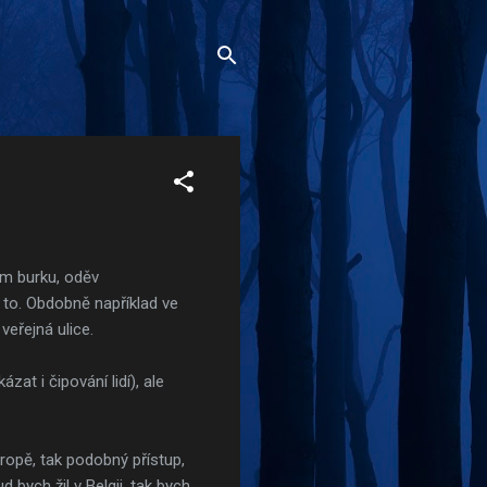
ím burku, oděv
 to. Obdobně například ve
veřejná ulice.
at i čipování lidí), ale
ropě, tak podobný přístup,
bych žil v Belgii, tak bych