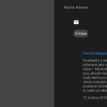
Mojmír Adamec
Evropa
Finrod Felagun
K
Souhlasím s tím
o
přitažené jako 
m
vůbec". Muslim
jsou akorát nej
e
muži, kteří jsou
Jenže bohužel n
n
podobně necivil
t
to radši už ni
á
13. května 2010
ř