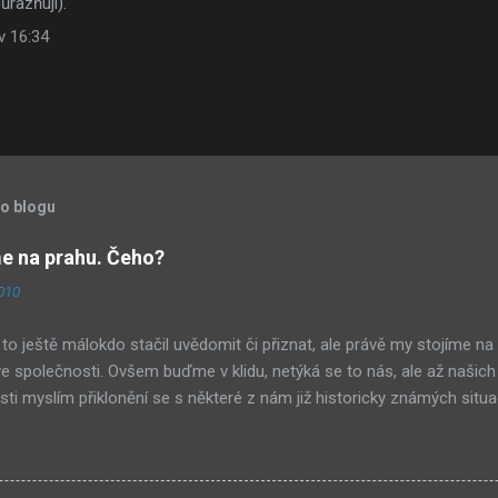
ůrazňuji).
v 16:34
to blogu
 na prahu. Čeho?
2010
to ještě málokdo stačil uvědomit či přiznat, ale právě my stojíme na
 společnosti. Ovšem buďme v klidu, netýká se to nás, ale až našich
ti myslím přiklonění se s některé z nám již historicky známých situa
buď nová forma demokracie, anebo nacismus. Těžko si někdo z nás m
ískává ve společnosti stále větší vliv – v každém městě již vlastní ně
Před deseti lety věc zcela nevídaná. Příslušníci tohoto etnika se úsp