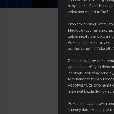
si nyní s chutí vzal burku n
zakázána modrá trička?
Problém ideologií, které js
Ideologie typu fašismu, na
zákon nikoliv symboly, ale p
Pokud mi bude zima, vezmu s
po ulici v motorkářské přílbě
Zcela analogicky vidím tent
vyznání nesmí být s demokr
ideologie jsou však princip
toto náboženství a v Evropě
Podotýkám, že toto nemá co
měla řídit každá demokracie
Pokud si tedy postavím meši
kameny demokracie, pak mu