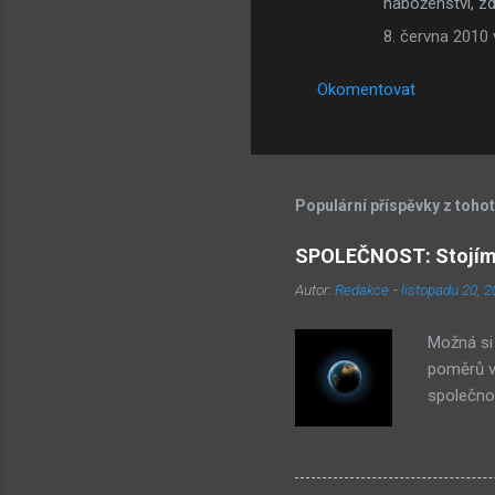
náboženství, zd
8. června 2010 
Okomentovat
Populární příspěvky z toho
SPOLEČNOST: Stojíme
Autor:
Redakce
-
listopadu 20, 
Možná si 
poměrů ve
společnos
– je to 
etnikum z
obchodů. 