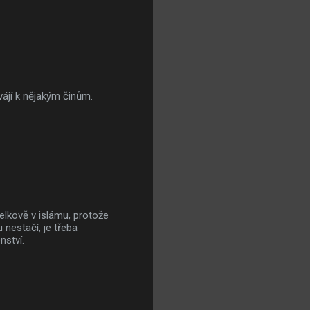
vájí k nějakým činům.
elkově v islámu, protože
 nestačí, je třeba
nství.