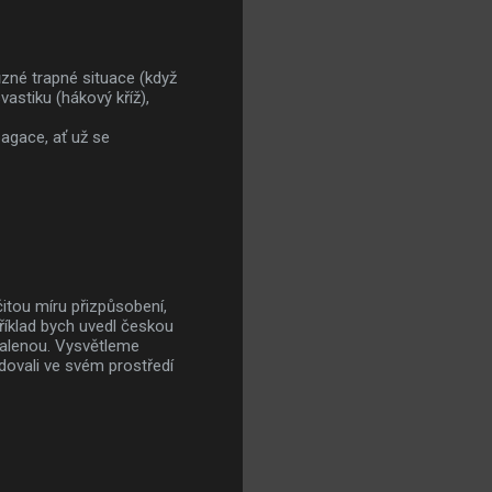
ůzné trapné situace (když
astiku (hákový kříž),
agace, ať už se
itou míru přizpůsobení,
říklad bych uvedl českou
halenou. Vysvětleme
ovali ve svém prostředí