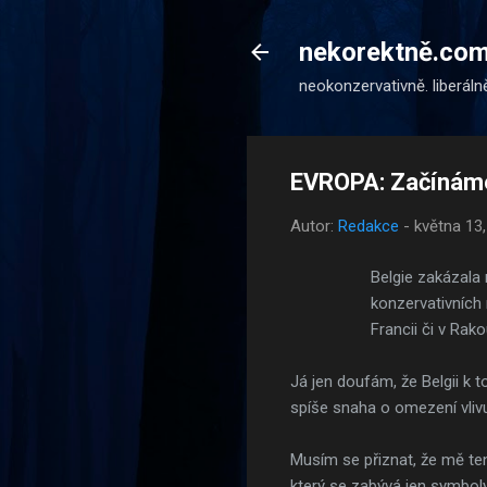
nekorektně.co
neokonzervativně. liberáln
EVROPA: Začínáme
Autor:
Redakce
-
května 13
Belgie zakázala 
konzervativních 
Francii či v Rak
Já jen doufám, že Belgii k t
spíše snaha o omezení vlivu
Musím se přiznat, že mě ten
který se zabývá jen symboly