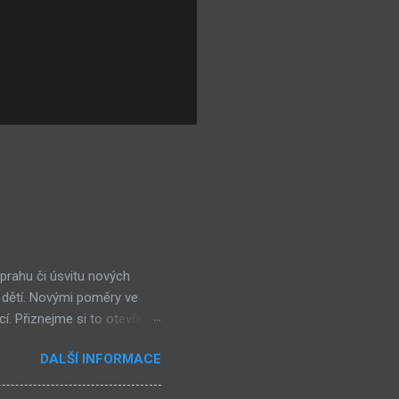
 prahu či úsvitu nových
 dětí. Novými poměry ve
cí. Přiznejme si to otevřeně
ohl nevšimnout, že určité
DALŠÍ INFORMACE
kolik obchůdků či spíše již
ěšně integrují do