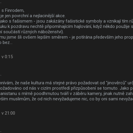
…
 s Finrodem,
e jen povrchní a nejlacinější akce.
ako s fašismem - jsou zakázány fašistické symboly a vznikají tím r
ku k pozdravu nechtě připomínajícím hajlování, když někdo použije sv
ní součástí různých náboženství).
smu jsme šli ovšem lepším směrem - je potírána především jeho prop
bez...
 v 0:15
…
ívám, že naše kultura má stejné právo požadovat od "jinověrců" urč
 požadováno od nás v cizím prostředí přizpůsobení se tomuto. Jako p
ganistanu s mírně poodhrnutou tváří v záběru kamery, jinak nutně za
ším muslimům, že od nich nevyžadujeme nic, co by oni sami nevyžad
 v 21:00
…