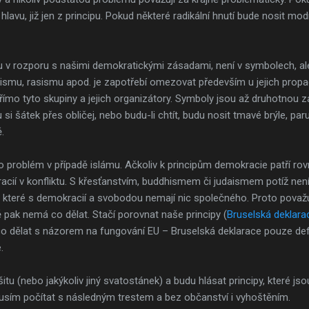
a hlavu, již jen z principu. Pokud některé radikální hnutí bude nosit mo
ou v rozporu s našimi demokratickými zásadami, není v symbolech, ale v
cismu, rasismu apod. je zapotřebí omezovat především u jejich prop
římo tyto skupiny a jejich organizátory. Symboly jsou až druhotnou zá
i šátek přes obličej, nebo budu-li chtít, budu nosit tmavé brýle, pa
.
o problém v případě islámu. Ačkoliv k principům demokracie patří rov
acií v konfliktu. S křesťanstvím, buddhismem či judaismem potíž nen
y, které s demokracií a svobodou nemají nic společného. Proto považu
 pak nemá co dělat. Stačí porovnat naše principy (
Bruselská deklara
 dělat s názorem na fungování EU – Bruselská deklarace pouze defi
.
tu (nebo jakýkoliv jiný svatostánek) a budu hlásat principy, které js
sím počítat s následným trestem a bez občanství i vyhoštěním.