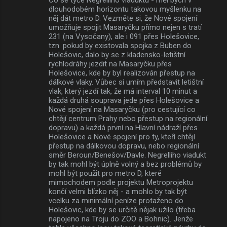
dlouhodobém horizontu takovou myšlenku na
něj dát metro D. Vezměte si, že Nové spojení
umožňuje spojit Masaryčku přímo nejen s tratí
231 (na Vysočany), ale i 091 přes Holešovice,
tzn. pokud by existovala spojka z Buben do
Holešovic, dalo by se z kladensko-letištní
rychlodráhy jezdit na Masaryčku přes
Holešovice, kde by byl realizován přestup na
dálkové vlaky. Vůbec si umím představit letištní
vlak, který jezdí tak, že má interval 10 minut a
každá druhá souprava jede přes Holešovice a
Nové spojení na Masaryčku (pro cestující co
chtějí centrum Prahy nebo přestup na regionální
dopravu) a každá první na Hlavní nádraží přes
Holešovice a Nové spojení pro ty, kteří chtějí
přestup na dálkovou dopravu, nebo regionální
směr Beroun/Benešov/Davle. Negrelliho viadukt
by tak mohl být úplně volný a bez problémů by
mohl být použit pro metro D, které
mimochodem podle projektu Metroprojektu
končí velmi blízko něj - a mohlo by tak být
vcelku za minimální peníze protaženo do
Holešovic, kde by se určitě nějak užilo (třeba
napojeno na Troju do ZOO a Bohnic). Jenže