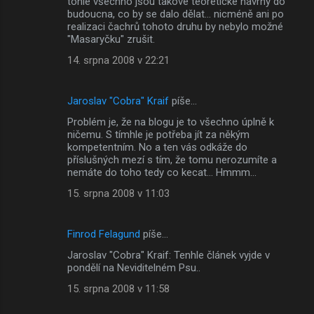
tohle všechno jsou takové teoretické návrhy do
budoucna, co by se dalo dělat... nicméně ani po
realizaci čachrů tohoto druhu by nebylo možné
"Masaryčku" zrušit.
14. srpna 2008 v 22:21
Jaroslav "Cobra" Kraif
píše…
Problém je, že na blogu je to všechno úplně k
ničemu. S tímhle je potřeba jít za někým
kompetentním. No a ten vás odkáže do
příslušných mezí s tím, že tomu nerozumíte a
nemáte do toho tedy co kecat... Hmmm...
15. srpna 2008 v 11:03
Finrod Felagund
píše…
Jaroslav "Cobra" Kraif: Tenhle článek vyjde v
pondělí na Neviditelném Psu..
15. srpna 2008 v 11:58