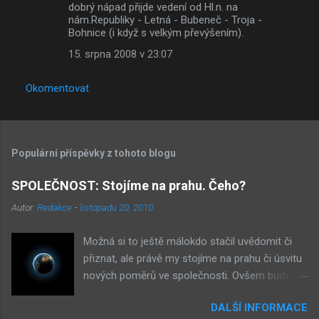
dobrý nápad přijde vedení od Hl.n. na
nám.Republiky - Letná - Bubeneč - Troja -
Bohnice (i když s velkým převýšením).
15. srpna 2008 v 23:07
Okomentovat
Populární příspěvky z tohoto blogu
SPOLEČNOST: Stojíme na prahu. Čeho?
Autor:
Redakce
-
listopadu 20, 2010
Možná si to ještě málokdo stačil uvědomit či
přiznat, ale právě my stojíme na prahu či úsvitu
nových poměrů ve společnosti. Ovšem buďme
v klidu, netýká se to nás, ale až našich dětí.
DALŠÍ INFORMACE
Novými poměry ve společnosti myslím