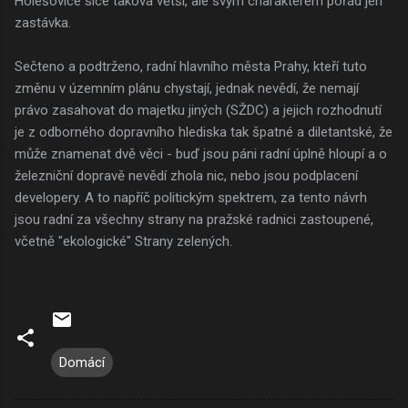
Holešovice sice taková větší, ale svým charakterem pořád jen
zastávka.
Sečteno a podtrženo, radní hlavního města Prahy, kteří tuto
změnu v územním plánu chystají, jednak nevědí, že nemají
právo zasahovat do majetku jiných (SŽDC) a jejich rozhodnutí
je z odborného dopravního hlediska tak špatné a diletantské, že
může znamenat dvě věci - buď jsou páni radní úplně hloupí a o
železniční dopravě nevědí zhola nic, nebo jsou podplacení
developery. A to napříč politickým spektrem, za tento návrh
jsou radní za všechny strany na pražské radnici zastoupené,
včetně "ekologické" Strany zelených.
Domácí