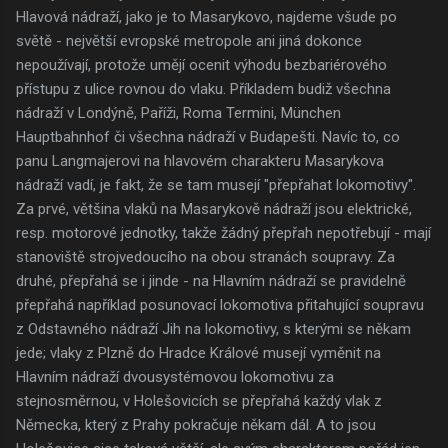
Hlavová nádraží, jako je to Masarykovo, najdeme všude po
světě - největší evropské metropole ani jiná dokonce
nepoužívají, protože umějí ocenit výhodu bezbariérového
přístupu z ulice rovnou do vlaku. Příkladem budiž všechna
nádraží v Londýně, Paříži, Roma Termini, München
Hauptbahnhof či všechna nádraží v Budapešti. Navíc to, co
panu Langmajerovi na hlavovém charakteru Masarykova
nádraží vadí, je fakt, že se tam musejí "přepřahat lokomotivy".
Za prvé, většina vlaků na Masarykově nádraží jsou elektrické,
resp. motorové jednotky, takže žádný přepřah nepotřebují - mají
stanoviště strojvedoucího na obou stranách soupravy. Za
druhé, přepřahá se i jinde - na Hlavním nádraží se pravidelně
přepřahá například posunovací lokomotiva přitahující soupravu
z Odstavného nádraží Jih na lokomotivy, s kterými se někam
jede; vlaky z Plzně do Hradce Králové musejí vyměnit na
Hlavním nádraží dvousystémovou lokomotivu za
stejnosměrnou, v Holešovicích se přepřahá každý vlak z
Německa, který z Prahy pokračuje někam dál. A to jsou