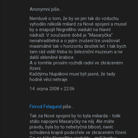
Anonymní píše…
K
Nemluvě o tom, že by se jen tak do vzduchu
o
vyhodilo několik miliard za Nové spojení a musel
m
by s enapojit Negrelliho viadukt na hlavní
nádraží. V současné době je "Masaryčka"
e
nenahraditelná a o jejím zrušení lze uvažovat
maximálně tak v horizontu desítek let. I tak bych
n
tam rád viděl třeba to železniční muzeum a ne
t
další skleněné krabice.
A o tomhle prosím rozhdli radní ve zkráceném
á
řízení.
ř
Každýmu hlupákovi musí být jasné, že tady
hodně věcí nehraje.
e
14. srpna 2008 v 22:06
Finrod Felagund
píše…
Tak za Nové spojení by to byla miliarda - tolik
stálo napojení Masaryčky na něj. Ale máte
pravdu, byla by to nebetyčná blbost, navíc
schválená krajně podezřele ve zkráceném řízení.
Co se týče Negrelliho viaduktu - měl bych v