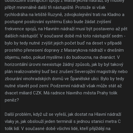
obsloužení stávajících spojů z Masarykova nádraží, by musely
přibýt minimálně další tři nástupiště. Protože si však
rychlodráha na letiště Ruzyně, zdvojkolejnění trati na Kladno a
postupné posilování systému Esko bude žádat zvýšení
frekvence spojů, na Hlavním nádraží musí být postaveno až pět
dalších nástupišť. V současné době má toto nástupišť sedm -
bylo by tedy nutné zvýšit jejich počet buď na deset v případě
prostého přenesení dopravy z Masarykova nádraží v dnešním
objemu, nebo, pokud myslíme i do budoucna, na dvanáct. V
horizontální úrovni neexistuje žádný způsob, jak by byl takový
plán realizovatelný buď bez zrušení Severojižní magistrály nebo
zbourání vinohradských domů ve Španělské ulici. Bylo by tedy
nutné stavět pod zemí. Podzemní nádraží však může stát až
dvacet miliard CZK. Má radnice hlavního města Prahy tolik
peněz?
Další problém, když už se vyřeší, jak dostat na Hlavní nádraží
vlaky je, jak obslouží jeden terminál s jednou stanicí metra C
tolik lidí. V současné době všichni lidé, kteří přijíždějí na