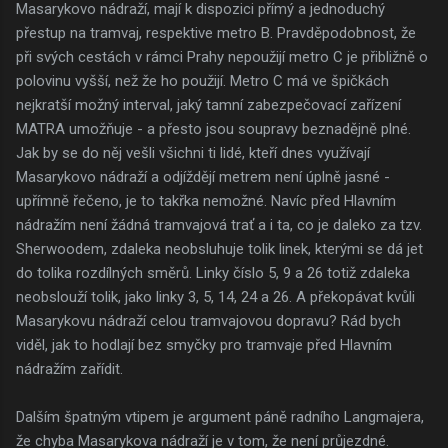
Masarykovo nádraží, mají k dispozici přímý a jednoduchý
přestup na tramvaj, respektive metro B. Pravděpodobnost, že
při svých cestách v rámci Prahy nepoužijí metro C je přibližně o
polovinu vyšší, než že ho použijí. Metro C má ve špičkách
nejkratší možný interval, jaký tamní zabezpečovací zařízení
MATRA umožňuje - a přesto jsou soupravy beznadějně plné.
Jak by se do něj vešli všichni ti lidé, kteří dnes využívají
Masarykovo nádraží a odjíždějí metrem není úplně jasné -
upřímně řečeno, je to takřka nemožné. Navíc před Hlavním
nádražím není žádná tramvajová trať a i ta, co je daleko za tzv.
Sherwoodem, zdaleka neobsluhuje tolik linek, kterými se dá jet
do tolika rozdílných směrů. Linky číslo 5, 9 a 26 totiž zdaleka
neobslouží tolik, jako linky 3, 5, 14, 24 a 26. A překopávat kvůli
Masarykovu nádraží celou tramvajovou dopravu? Rád bych
viděl, jak to hodlají bez smyčky pro tramvaje před Hlavním
nádražím zařídit.
Dalším špatným vtipem je argument páně radního Langmajera,
že chyba Masarykova nádraží je v tom, že není průjezdné.