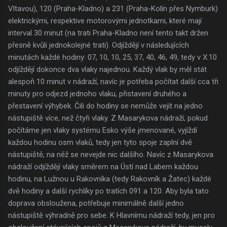
Vltavou), 120 (Praha-Kladno) a 231 (Praha-Kolín přes Nymburk)
elektrickými, respektive motorovými jednotkami, které mají
interval 30 minut (na trati Praha-Kladno není tento takt držen
přesně kvůli jednokolejné trati). Odjíždějí v následujících
minutách každé hodiny: 07, 10, 10, 25, 37, 40, 46, 49, tedy v X:10
odjíždějí dokonce dva vlaky najednou. Každý vlak by měl stát
alespoň 10 minut v nádraží, navíc je potřeba počítat další cca tři
minuty pro odjezd jednoho vlaku, přistavení druhého a
přestavení výhybek. Čili do hodiny se nemůže vejít na jedno
nástupiště více, než čtyři vlaky. Z Masarykova nádraží, pokud
počítáme jen vlaky systému Esko výše jmenované, vyjíždí
každou hodinu osm vlaků, tedy jen tyto spoje zaplní dvě
nástupiště, na něž se nevejde nic dalšího. Navíc z Masarykova
nádraží odjíždějí vlaky směrem na Ústí nad Labem každou
hodinu, na Lužnou u Rakovníka (tedy Rakovník a Žatec) každé
dvě hodiny a další rychlíky po tratích 091 a 120. Aby byla tato
doprava obsloužena, potřebuje minimálně další jedno
nástupiště výhradně pro sebe. K Hlavnímu nádraží tedy, jen pro