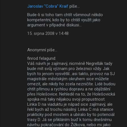
Jaroslav "Cobra" Kraif
píše…
Bude-li si toho tam chtít všimnout někdo
kompetentní, kdo by to chtěl využít jako
argument v případné diskusi...
15. srpna 2008 v 14:48
Anonymní píše…
finrod felagund:
Váš návrh je zajímavý, nicméně Negrellák tady
bude mít svůj význam pro železnici vždy. Jak
bych to jenom vysvětlil...asi takto, provoz na SJ
magistrále městským okruhem sice můžete
omezit, ale nikdy ho zcela nezničíte. Lidé budou
chtít přímou a rychlou dopravu a ne objíždění
přes Holešovice. Nehledě na to, že Holešovická
spojka má taky nějakou svoji propustnost.
Linka D na viaduktu je nápad sice zajímavý, ale
řekl bych až trochu násilný. Linka C má stanice
prakticky pod mostem a ubíralo by to potenciál
trasy D. Já se přikláním buď k tomu dnešnímu
návrhu pokračování do Žižkova, nebo mi jako