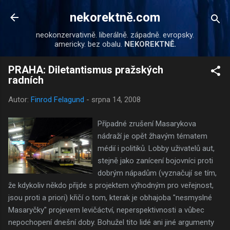
Přeskočit na hlavní obsah
nekorektně.com
neokonzervativně. liberálně. západně. evropsky.
americky. bez obalu.
NEKOREKTNĚ.
PRAHA: Diletantismus pražských
radních
Autor:
Finrod Felagund
-
srpna 14, 2008
Případné zrušení Masarykova
nádraží je opět žhavým tématem
médií i politiků. Lobby uživatelů aut,
stejně jako zanícení bojovníci proti
dobrým nápadům (vyznačují se tím,
že kdykoliv někdo přijde s projektem výhodným pro veřejnost,
jsou proti a priori) křičí o tom, kterak je obhajoba "nesmyslné
Masaryčky" projevem levičáctví, neperspektivnosti a vůbec
nepochopení dnešní doby. Bohužel tito lidé ani jiné argumenty