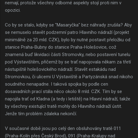
nemají, protože všechny odborné aspekty stojí proti nim v
opozici.
Co by se stalo, kdyby se "Masaryčka" bez náhrady zrušila? Aby
se nemuselo stavět podzemní patro Hlavního nádraží (projekt
minimálně za 20 mld. CZK), bylo by nutné postavit přeložku od
stanice Praha-Bubny do stanice Praha-Holešovice, což
znamená buď likvidaci části Stromovky, nebo postavení tunelu
pod Výstavištěm, přičemž by se trať napojovala někam za třetí
nástupiště holešovického nádraží. Stavět estakádu nad
Stromovkou, či ulicemi U Výstaviště a Partyzánská snad nikoho
soudného nenapadne. I taková spojka by podle cen
dosavadních prací stála něco okolo 8 mld. CZK. Tím by se
napojila trať od Kladna (a tedy i letiště) na Hlavní nádraží, takže
by všechny existující tratě mohly do Hlavního nádraží ústit.
Jenže tím problém zdaleka nekončí.
V současné době jsou po celý den obsluhovány tratě 011
(Praha-Kolín přes Český Brod), 091 (Praha-Kralupy nad