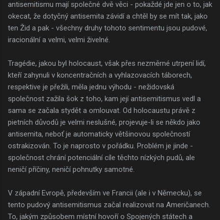
antisemitismu mají společné dvě věci - pokaždé jde jen o to, jak
okecat, že dotyčný antisemita závidí a chtěl by se mít tak, jako
ten Žid a pak - všechny druhy tohoto sentimentu jsou pudové,
iracionální a velmi, velmi živelné.
Tragédie, jakou byl holocaust, však přes nezměrné utrpení lidí,
kteří zahynuli v koncentračních a vyhlazovacích táborech,
respektive je přežili, měla jednu výhodu - nežidovská
společnost zažila šok z toho, kam její antisemitismus vedl a
sama se začala stydět a omlouvat. Od holocaustu právě z
pietních důvodů je velmi neslušné, projevuje-li se někdo jako
antisemita, neboť je automaticky většinovou společností
ostrakizován. To je naprosto v pořádku. Problém je jinde -
společnost chrání potenciální cíle těchto nízkých pudů, ale
neničí příčiny, neničí pohnutky samotné.
V západní Evropě, především ve Francii (ale i v Německu), se
tento pudový antisemitismus začal realizovat na Američanech.
To, jakým způsobem místní hovoří o Spojených státech a