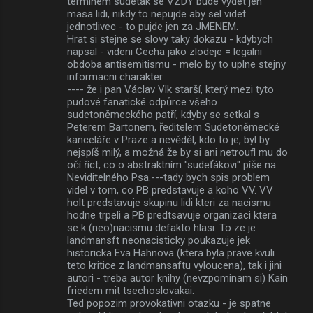
terminem sudetak se VZDY bude vydet jen
masa lidi, nikdy to nepujde aby sel videt
jednotlivec - to pujde jen za JMENEM.
Hrat si stejne se slovy taky dokazu - kdybych
napsal - videni Cecha jako zlodeje = legalni
obdoba antisemitismu - melo by to uplne stejny
informacni charakter.
---- že i pan Václav Vlk starší, který mezi tyto
pudové fanatické odpůrce všeho
sudetoněmeckého patří, kdyby se setkal s
Peterem Bartonem, ředitelem Sudetoněmecké
kanceláře v Praze a nevěděl, kdo to je, byl by
nejspíš milý, a možná že by si ani netroufl mu do
očí říct, co o abstraktním "sudeťákovi" píše na
Neviditelného Psa.---tady bych spis problem
videl v tom, co PB predstavuje a koho VV. VV
holt predstavuje skupinu lidi kteri za nacismu
hodne trpeli a PB predtsavuje organizaci ktera
se k (neo)nacismu defakto hlasi. To ze je
landmansft neonacisticky poukazuje jek
historicka Eva Hahnova (ktera byla prave kvuli
teto kritice z landmansaftu vyloucena), tak i jini
autori - treba autor knihy (nevzpominam si) Kain
friedem mit tsechoslovakai.
Ted popozim provokativni otazku - je spatne