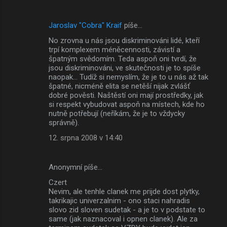
Jaroslav "Cobra" Kraif
píše…
No zrovna u nás jsou diskriminováni lidé, kteří
trpí komplexem méněcennosti, závistí a
špatným svědomím. Teda aspoň oni tvrdí, že
jsou diskriminováni, ve skutečnosti je to spíše
naopak... Tudíž si nemyslím, že je to u nás až tak
špatné, nicméně elita se netěší nijak zvlášť
dobré pověsti. Naštěstí oni mají prostředky, jak
si respekt vybudovat aspoň na místech, kde ho
nutně potřebují (neříkám, že je to vždycky
správně).
12. srpna 2008 v 14:40
Anonymní píše…
Czert
Nevim, ale tenhle clanek me prijde dost plytky,
takrikajic univerzalnim - ono staci nahradis
slovo zid sloven sudetak - a je to v podstate to
same (jak naznacoval i opnen clanek). Ale za