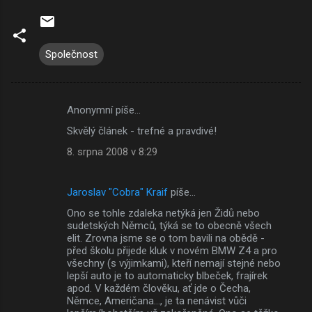
Společnost
Anonymní píše…
K
Skvělý článek - trefné a pravdivé!
o
8. srpna 2008 v 8:29
m
e
Jaroslav "Cobra" Kraif
píše…
n
Ono se tohle zdaleka netýká jen Židů nebo
t
sudetských Němců, týká se to obecně všech
á
elit. Zrovna jsme se o tom bavili na obědě -
před školu přijede kluk v novém BMW Z4 a pro
ř
všechny (s výjimkami), kteří nemají stejné nebo
e
lepší auto je to automaticky blbeček, frajírek
apod. V každém člověku, ať jde o Čecha,
Němce, Američana..., je ta nenávist vůči