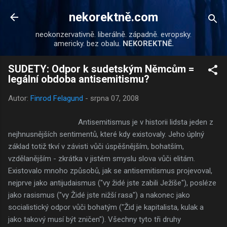
Přeskočit na hlavní obsah
nekorektně.com
neokonzervativně. liberálně. západně. evropsky.
americky. bez obalu.
NEKOREKTNĚ.
SUDETY: Odpor k sudetským Němcům =
legální obdoba antisemitismu?
Autor:
Finrod Felagund
-
srpna 07, 2008
Antisemitismus je v historii lidsta jeden z
nejhnusnějších sentimentů, které kdy existovaly. Jeho úplný
základ totiž tkví v závisti vůči úspěšnějším, bohatším,
vzdělanějším - zkrátka v jistém smyslu slova vůči elitám.
Existovalo mnoho způsobů, jak se antisemitismus projevoval,
nejprve jako antijudaismus ("vy židé jste zabili Ježíše"), posléze
jako rasismus ("vy Židé jste nižší rasa") a nakonec jako
socialistický odpor vůči bohatým ("Žid je kapitalista, kulak a
jako takový musí být zničen"). Všechny tyto tři druhy