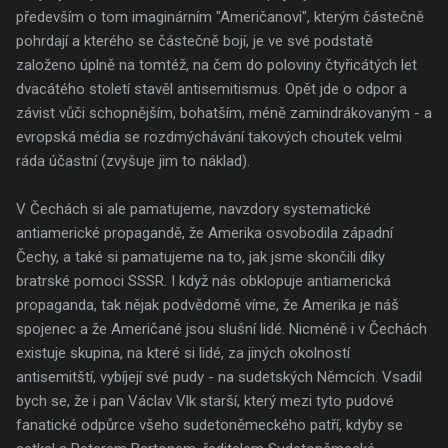
především o tom imaginárním "Američanovi", kterým částečně
pohrdají a kterého se částečně bojí, je ve své podstatě
založeno úplně na tomtéž, na čem do poloviny čtyřicátých let
dvacátého století stavěl antisemitismus. Opět jde o odpor a
závist vůči schopnějším, bohatším, méně zamindrákovaným - a
evropská média se rozdmýchávání takových choutek velmi
ráda účastní (zvyšuje jim to náklad).
V Čechách si ale pamatujeme, navzdory systematické
antiamerické propagandě, že Amerika osvobodila západní
Čechy, a také si pamatujeme na to, jak jsme skončili díky
bratrské pomoci SSSR. I když nás obklopuje antiamerická
propaganda, tak nějak podvědomě víme, že Amerika je náš
spojenec a že Američané jsou slušní lidé. Nicméně i v Čechách
existuje skupina, na které si lidé, za jiných okolností
antisemitští, vybíjejí své pudy - na sudetských Němcích. Vsadil
bych se, že i pan Václav Vlk starší, který mezi tyto pudové
fanatické odpůrce všeho sudetoněmeckého patří, kdyby se