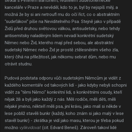
setkal s Peterem Bartonem, ředitelem Sudetoněmecké
kanceláře v Praze a nevěděl, kdo to je, byl by nejspíš milý, a
možná že by si ani netroufl mu do očí říct, co o abstraktním
"sudeťákovi" píše na Neviditelného Psa. Stejně jako v případě
Židů před druhou světovou válkou, antisudetsky, nebo tehdy
antisemitsky naladěným lidem nevadí konkrétní sudetský
Němec nebo Žid, kterého mají před sebou, ale abstraktní
sudetský Němec nebo Žid je prostě ztělesněním všeho zla,
který číhá na příležitost, jak někomu sebrat dům, nebo mu
otrávit studnu.
Pudová podstata odporu vůči sudetským Němcům je vidět z
každého komentáře od takových lidí - jako kdyby nebyli schopni
vidět za "těmi Němci" konkrétní lidi, s konkrétními osudy, kteří
nějak žili a byli jako každý z nás. Měli rodiče, měli děti, měli
nějaké jméno, někteří měli psa, jiní krávu, jako malí si někde v
lese poblíž stavěli bunkr (každý, koho znám si jako malý v lese
stavěl bunkr) - zkrátka je vidí jako masu, kterou je třeba pokud
možno
vylikvidovat
(cit. Edvard Beneš). Zároveň takoví lidé