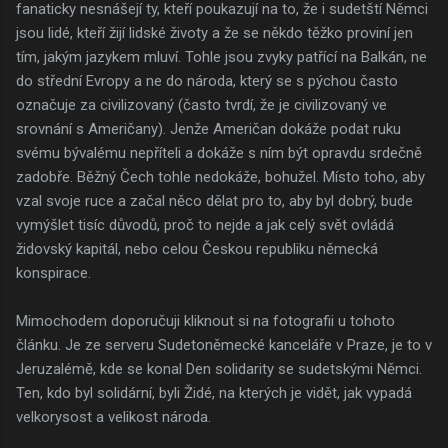
fanaticky nesnášejí ty, kteří poukazují na to, že i sudetští Němci
jsou lidé, kteří žijí lidské životy a že se někdo těžko proviní jen
tím, jakým jazykem mluví. Tohle jsou zvyky patřící na Balkán, ne
do střední Evropy a ne do národa, který se s pýchou často
označuje za civilizovaný (často tvrdí, že je civilizovaný ve
srovnání s Američany). Jenže Američan dokáže podat ruku
svému bývalému nepříteli a dokáže s ním být opravdu srdečně
zadobře. Běžný Čech tohle nedokáže, bohužel. Místo toho, aby
vzal svoje ruce a začal něco dělat pro to, aby byl dobrý, bude
vymýšlet tisíc důvodů, proč to nejde a jak celý svět ovládá
židovský kapitál, nebo celou Českou republiku německá
konspirace.
Mimochodem doporučuji kliknout si na fotografii u tohoto
článku. Je ze serveru Sudetoněmecké kanceláře v Praze, je to v
Jeruzalémě, kde se konal Den solidarity se sudetskými Němci.
Ten, kdo byl solidární, byli Židé, na kterých je vidět, jak vypadá
velkorysost a velikost národa.