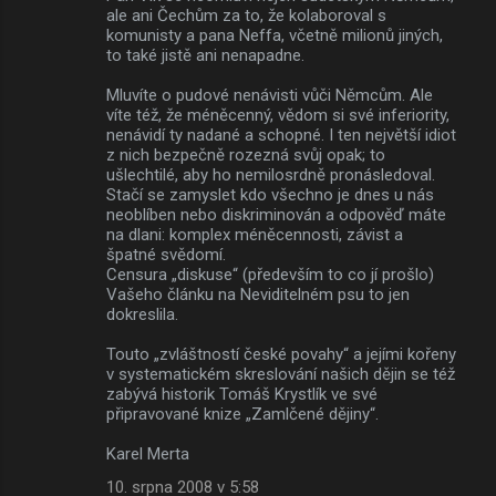
ale ani Čechům za to, že kolaboroval s
komunisty a pana Neffa, včetně milionů jiných,
to také jistě ani nenapadne.
Mluvíte o pudové nenávisti vůči Němcům. Ale
víte též, že méněcenný, vědom si své inferiority,
nenávidí ty nadané a schopné. I ten největší idiot
z nich bezpečně rozezná svůj opak; to
ušlechtilé, aby ho nemilosrdně pronásledoval.
Stačí se zamyslet kdo všechno je dnes u nás
neoblíben nebo diskriminován a odpověď máte
na dlani: komplex méněcennosti, závist a
špatné svědomí.
Censura „diskuse“ (především to co jí prošlo)
Vašeho článku na Neviditelném psu to jen
dokreslila.
Touto „zvláštností české povahy“ a jejími kořeny
v systematickém skreslování našich dějin se též
zabývá historik Tomáš Krystlík ve své
připravované knize „Zamlčené dějiny“.
Karel Merta
10. srpna 2008 v 5:58