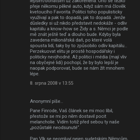
lepším/bohatším už zakořeněná. Ono se těžko
přeje někomu pěkné auto, když sám má člověk
kvetoucího Favorita. Politici toho populisticky
využívají a pak to dopadá, jak to dopadá. Jenže
důsledky si už nikdo představit nedokáže - odliv
kapitálu a know-how se Židy a s. Němci je podle
mě znát ještě teď a dlouho bude. Kdyby byla
zavedena milionářská daň, po které volá
spousta lidí, taky by to způsobilo odliv kapitálu...
Perzekuovat elitu je prostě hospodářsky i
politicky nevýhodné. Až politici i média (mají vliv
na obyčejné lidi) pochopí, že by bylo lepší je
naopak podporovat, bude se nám žít mnohem
lépe.
8. srpna 2008 v 13:55
Anonymní píše…
Pane Finrode, Vaš článek se mi moc líbil,
přestože se mi po něm dostavil pocit
melancholie. Vidím totiž před sebou ty naše
„pozůstalé neodsunuté“.
Pan Vlk se neomluví nejen sudetským Němcům,