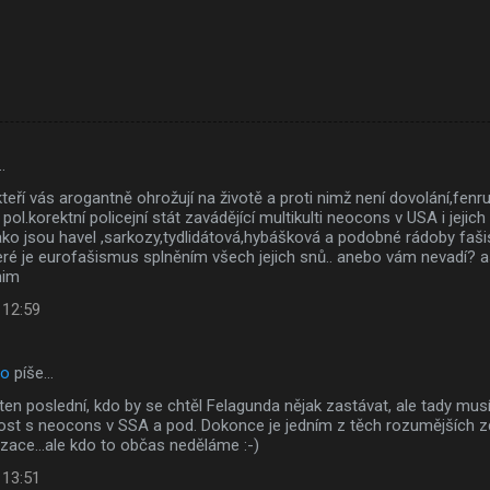
…
 kteří vás arogantně ohrožují na životě a proti nimž není dovolání,fenr
tí pol.korektní policejní stát zavádějící multikulti neocons v USA i jej
ko jsou havel ,sarkozy,tydlidátová,hybášková a podobné rádoby fašis
eré je eurofašismus splněním všech jejich snů.. anebo vám nevadí? asi
nim
 12:59
to
píše…
ten poslední, kdo by se chtěl Felagunda nějak zastávat, ale tady mus
ost s neocons v SSA a pod. Dokonce je jedním z těch rozumějších z
lizace...ale kdo to občas neděláme :-)
 13:51