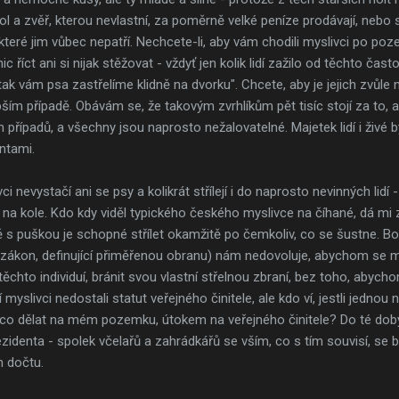
 a zvěř, kterou nevlastní, za poměrně velké peníze prodávají, nebo si
které jim vůbec nepatří. Nechcete-li, aby vám chodili myslivci po po
 říct ani si nijak stěžovat - vždyť jen kolik lidí zažilo od těchto čast
 tak vám psa zastřelíme klidně na dvorku". Chcete, aby je jejich zvůle
epším případě. Obávám se, že takovým zvrhlíkům pět tisíc stojí za to, a
řípadů, a všechny jsou naprosto nežalovatelné. Majetek lidí i živé byt
intami.
i nevystačí ani se psy a kolikrát střílejí i do naprosto nevinných lidí - 
na kole. Kdo kdy viděl typického českého myslivce na číhané, dá mi 
ávě s puškou je schopné střílet okamžitě po čemkoliv, co se šustne. 
 zákon, definující přiměřenou obranu) nám nedovoluje, abychom se mo
těchto individuí, bránit svou vlastní střelnou zbraní, bez toho, abyc
myslivci nedostali statut veřejného činitele, ale kdo ví, jestli jedno
 co dělat na mém pozemku, útokem na veřejného činitele? Do té doby
ezidenta - spolek včelařů a zahrádkářů se vším, co s tím souvisí, se
h dočtu.