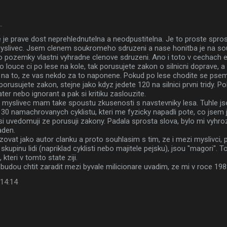
…
 je prave dost neprehlednutelna a neodpustitelna. Je to proste spros
slivec. Jsem clenem soukromeho sdruzeni a nase honitba je na s
o pozemky vlastni vyhradne clenove sdruzeni. Ano i toto v cechach ex
o louce ci po lese na kole, tak porusujete zakon o silnicni doprave, 
 na to, ze vas nekdo za to naponene. Pokud po lese chodite se pse
porusujete zakon, stejne jako kdyz jedete 120 na silnici prvni tridy. P
ter nebo ignorant a pak si kritiku zaslouzite.
o myslivec mam take spoustu zkusenosti s navstevniky lesa. Tuhle js
30 namachrovanych cyklistu, kteri me fyzicky napadli pote, co jsem j
 si uvedomuji ze porusuji zakony. Padala sprosta slova, bylo mi vyh
aden.
zovat jako autor clanku a proto souhlasim s tim, ze i mezi myslivci, pl
u skupinu lidi (napriklad cyklisti nebo majitele pejsku), jsou "magori"
, kteri v tomto state ziji.
e budou chtit zaradit mezi byvale milicionare uvadim, ze mi v roce 1989
 14:14