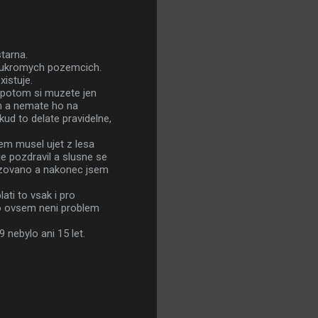
tarna.
oukromych pozemcich.
istuje.
a potom si muzete jen
m a nemate ho na
okud to delate pravidelne,
em musel ujet z lesa
e pozdravil a slusne se
rozovano a nakonec jsem
ati to vsak i pro
. To ovsem neni problem
 nebylo ani 15 let.