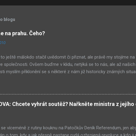
to blogu
 na prahu. Čeho?
2010
to ještě málokdo stačil uvědomit či přiznat, ale právě my stojíme na
 společnosti. Ovšem buďme v klidu, netýká se to nás, ale až našich
ti myslím přiklonění se s některé z nám již historicky známých situa
buď nová forma demokracie, anebo nacismus. Těžko si někdo z nás m
ískává ve společnosti stále větší vliv – v každém městě již vlastní ně
Před deseti lety věc zcela nevídaná. Příslušníci tohoto etnika se úsp
ti a nyní již jejich děti chodí do našich škol. A tam mezi studenty pat
: Chcete vyhrát soutěž? Nařkněte ministra z jejího 
iní. Co to pro nás znamená? Za 10 až 20 let, když vývoj půjde podo
kum bude získávat ve společnosti stále větší význam – rodiče budou z
ou sílu, jejich děti budou získávat prestižnější zaměstnání a výz...
se víceméně z rutiny kouknu na Patočkův Deník Referendum, jen aby
n o tom, kdy a jak přesně nastane rudá ozbrojená revoluce a kdo ji