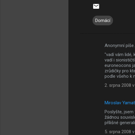
Domácí
Anonymní píše
K
"vadí vám lidé,
o
vadí i sionistič
m
euroneocons ja
zrůdičky pro kt
e
podle všeho k 
n
2. srpna 2008 v
t
á
Miroslav Yama
ř
Poslyšte, jsem 
e
žádnou souvisl
přílišné genera
5. srpna 2008 v