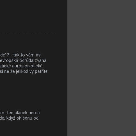
ude"? - tak to vám asi
ich evropská odrůda zvaná
tické eurosionistické
 ne že jelikož vy patříte
ím...ten článek nemá
de, když ohlédnu od