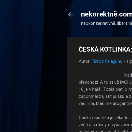
nekorektně.co
neokonzervativně. liberáln
ČESKÁ KOTLINKA: 
Autor:
Finrod Felagund
-
sr
Ned
předchozí. A to ať už kvůli
16 je v háji!". Totéž platí 
zapomněl zajistit pušku a z
vadí lidé, kteří mě arogantn
Česká republika je zvláštní 
zvěří a s různým vybavením 
nadstav zvěře, nestřílí sla