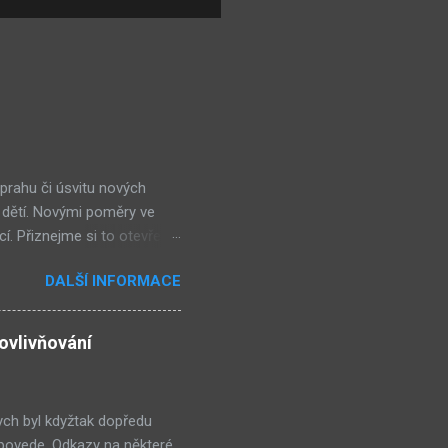
 prahu či úsvitu nových
 dětí. Novými poměry ve
cí. Přiznejme si to otevřeně
ohl nevšimnout, že určité
DALŠÍ INFORMACE
kolik obchůdků či spíše již
ěšně integrují do
ří k nejlepším. Ale jsou
ovlivňování
bným směrem jako doposud,
ískávat větší a větší
ch byl kdyžtak dopředu
 povede. Odkazy na některé