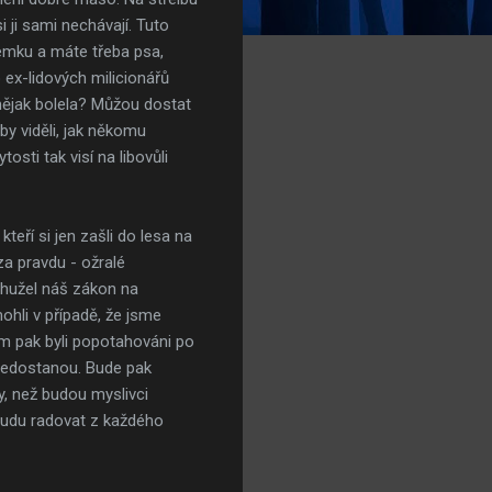
 ji sami nechávají. Tuto
zemku a máte třeba psa,
o ex-lidových milicionářů
 nějak bolela? Můžou dostat
by viděli, jak někomu
osti tak visí na libovůli
kteří si jen zašli do lesa na
za pravdu - ožralé
Bohužel náš zákon na
hli v případě, že jsme
hom pak byli popotahováni po
u nedostanou. Bude pak
, než budou myslivci
 budu radovat z každého