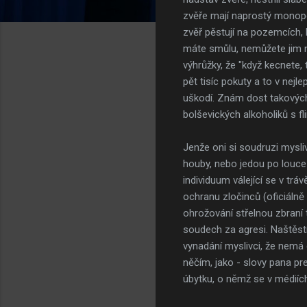
zvěře mají naprostý monopol
zvěř pěstují na pozemcích, 
máte smůlu, nemůžete jim nic
výhrůžky, že "když kecnete,
pět tisíc pokuty a to v nejl
uškodí. Znám dost takových p
bolševických alkoholiků s fl
Jenže oni si soudruzi myslivc
houby, nebo jedou po louce 
individuum válející se v tr
ochranu zločinců (oficiálně
ohrožování střelnou zbraní 
soudech za agresi. Naštěstí 
vynadání myslivci, že nemá
něčím, jako - slovy pana pr
úbytku, o němž se v médiíc