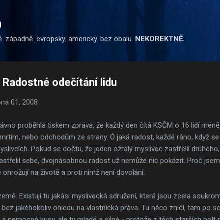
Přeskočit na hlavní obsah
m
ě. západně. evropsky. americky. bez obalu.
NEKOREKTNĚ.
Radostné odečítání lidu
pna 01, 2008
ávno proběhla tiskem zpráva, že každý den čítá KSČM o 16 lidí méně,
 úmrtím, nebo odchodům ze strany. Ó jaká radost, každé ráno, když se 
o myslivcích. Pokud se dočtu, že jeden ožralý myslivec zastřelil druhé
astřelil sebe, dvojnásobnou radost už nemůže nic pokazit. Proč jse
ě ohrožují na životě a proti nimž není dovolání.
země. Existují tu jakási myslivecká sdružení, která jsou zcela soukro
bez jakéhokoliv ohledu na vlastnická práva. Tu něco zničí, tam po sob
bé a nemocné kusy, ale ty mladé a silné - protože z těch starších holt