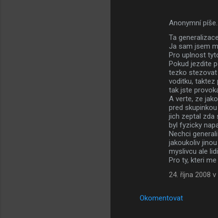
Anonymní píše
Ta generalizace
Ja sam jsem my
Pro uplnost tyt
Pokud jezdite p
tezko stezovat
voditku, taktez 
tak jste provoka
A verte, ze jak
pred skupinkou 
jich zeptal zda
byl fyzicky nap
Nechci generali
jakoukoliv jino
myslivcu ale lidi
Pro ty, kteri m
24. října 2008 v
Okomentovat