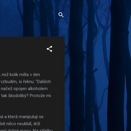
 než kolik měla v den
vzbudím, si řeknu: "Dalších
ho, načež opojen alkoholem
m tak škodolibý? Protože mi
má a která manipulují se
ě něco neuklidí, drží
 není dobré maso. Na střelbu