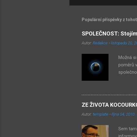
Populární příspěvky z toho
SPOLEČNOST: Stojíme
Autor:
Redakce
-
listopadu 20, 
Možná si 
poměrů ve
společnos
– je to 
etnikum z
obchodů. 
společnos
ZE ŽIVOTA KOCOURKOVA
prostě j
Autor:
template
-
října 04, 2010
toto etni
ekonomick
Sem tam 
informová