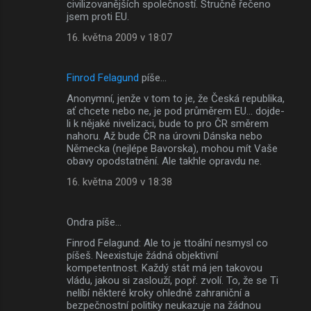
civilizovanějších společností. Stručně řečeno
jsem proti EU.
16. května 2009 v 18:07
Finrod Felagund
píše…
Anonymní, jenže v tom to je, že Česká republika,
ať chcete nebo ne, je pod průměrem EU... dojde-
li k nějaké nivelizaci, bude to pro ČR směrem
nahoru. Až bude ČR na úrovni Dánska nebo
Německa (nejlépe Bavorska), mohou mít Vaše
obavy opodstatnění. Ale takhle opravdu ne.
16. května 2009 v 18:38
Ondra píše…
Finrod Felagund: Ale to je ttoální nesmysl co
píšeš. Neexistuje žádná objektivní
kompetentnost. Každý stát má jen takovou
vládu, jakou si zaslouží, popř. zvolí. To, že se Ti
nelíbí některé kroky ohledně zahraniční a
bezpečnostní politiky neukazuje na žádnou