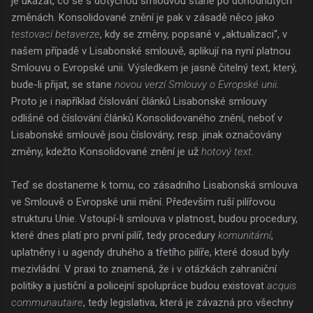
je ukázat, co se s dotyčnou smlouvou stane po dohodnutých
změnách. Konsolidované znění je pak v zásadě něco jako
testovací betaverze
, kdy se změny, popsané v „aktualizaci“, v
našem případě v Lisabonské smlouvě, aplikují na nyní platnou
Smlouvu o Evropské unii. Výsledkem je jasně čitelný text, který,
bude-li přijat, se stane
novou verzí Smlouvy o Evropské unii
.
Proto je i například číslování článků Lisabonské smlouvy
odlišné od číslování článků Konsolidovaného znění, neboť v
Lisabonské smlouvě jsou číslovány, resp. jinak označovány
změny, kdežto Konsolidované znění je už
hotový text
.
Teď se dostaneme k tomu, co zásadního Lisabonská smlouva
ve Smlouvě o Evropské unii mění. Především ruší pilířovou
strukturu Unie. Vstoupí-li smlouva v platnost, budou procedury,
které dnes platí pro první pilíř, tedy procedury
komunitární
,
uplatněny i u agendy druhého a třetího pilíře, které dosud byly
mezivládní. V praxi to znamená, že i v otázkách zahraniční
politiky a justiční a policejní spolupráce budou existovat
acquis
communautaire
, tedy legislativa, která je závazná pro všechny