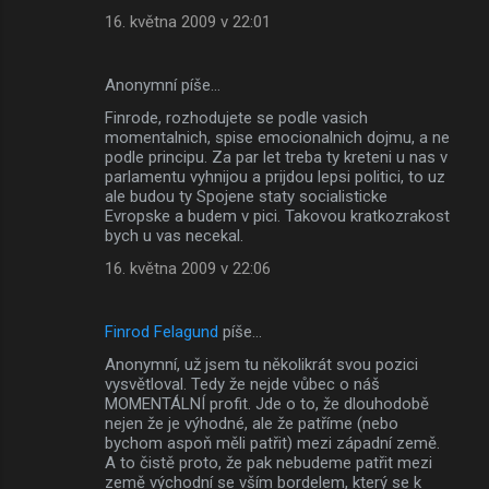
16. května 2009 v 22:01
Anonymní píše…
Finrode, rozhodujete se podle vasich
momentalnich, spise emocionalnich dojmu, a ne
podle principu. Za par let treba ty kreteni u nas v
parlamentu vyhnijou a prijdou lepsi politici, to uz
ale budou ty Spojene staty socialisticke
Evropske a budem v pici. Takovou kratkozrakost
bych u vas necekal.
16. května 2009 v 22:06
Finrod Felagund
píše…
Anonymní, už jsem tu několikrát svou pozici
vysvětloval. Tedy že nejde vůbec o náš
MOMENTÁLNÍ profit. Jde o to, že dlouhodobě
nejen že je výhodné, ale že patříme (nebo
bychom aspoň měli patřit) mezi západní země.
A to čistě proto, že pak nebudeme patřit mezi
země východní se vším bordelem, který se k