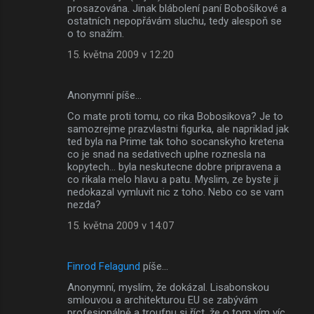
prosazována. Jinak blábolení paní Bobošíkové a
ostatních nepopřávám sluchu, tedy alespoň se
o to snažím.
15. května 2009 v 12:20
Anonymní píše…
Co mate proti tomu, co rika Bobosikova? Je to
samozrejme prazvlastni figurka, ale napriklad jak
ted byla na Prime tak toho socanskyho kretena
co je snad na sedativech uplne roznesla na
kopytech... byla neskutecne dobre pripravena a
co rikala melo hlavu a patu. Myslim, ze byste ji
nedokazal vymluvit nic z toho. Nebo co se vam
nezda?
15. května 2009 v 14:07
Finrod Felagund
píše…
Anonymní, myslím, že dokázal. Lisabonskou
smlouvou a architekturou EU se zabývám
profesionálně a troufnu si říct, že o tom vím víc,