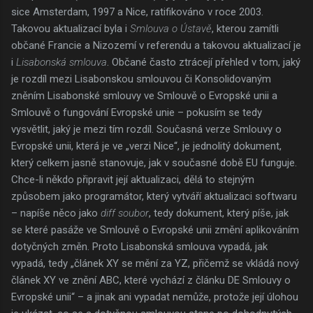
sice Amsterdam, 1997 a Nice, ratifikováno v roce 2003.
Takovou aktualizací byla i
Smlouva o Ústavě
, kterou zamítli
občané Francie a Nizozemí v referendu a takovou aktualizací je
i
Lisabonská smlouva
. Občané často ztrácejí přehled v tom, jaký
je rozdíl mezi Lisabonskou smlouvou či Konsolidovaným
zněním Lisabonské smlouvy ve Smlouvě o Evropské unii a
Smlouvě o fungování Evropské unie – pokusím se tedy
vysvětlit, jaký je mezi tím rozdíl. Současná verze Smlouvy o
Evropské unii, která je ve „verzi Nice“, je jednolitý dokument,
který celkem jasně stanovuje, jak v současné době EU funguje.
Chce-li někdo připravit její aktualizaci, dělá to stejným
způsobem jako programátor, který vytváří aktualizaci softwaru
– napíše něco jako
diff soubor
, tedy dokument, který píše, jak
se které pasáže ve Smlouvě o Evropské unii změní aplikováním
dotyčných změn. Proto Lisabonská smlouva vypadá, jak
vypadá, tedy „článek XY se mění za YZ, přičemž se vkládá nový
článek XY ve znění ABC, které vychází z článku DE Smlouvy o
Evropské unii“ – a jinak ani vypadat nemůže, protože její úlohou