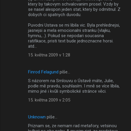
ktery by takovym schvalovanim prosel. Vzdy by
se nasel alespon jeden stat, ktery by odmitnul. Z
dobych ci spatnych duvodu.
Puvodni Ustava se mi libila vic. Byla prehlednejsi,
jasnejsi a mela emocionalni stranku (vlajku,
hymnu,...). Pokud se nepodari soucasna
ratifikace, pristi text bude jednoznacne horsi.
atd...
15. května 2009 v 1:28
Finrod Felagund
píše…
S názorem na Smlouvu o Ústavě máte, Julie,
podle mě pravdu, souhlasím. I mně se více líbila,
mimo jiné i kvůli symbolické stránce věci.
15. května 2009 v 2:05
Unknown
píše…
Priznam se, ze nemam rad metafory, vetsinou
kulhaji na obe nohy. A musim rict, ze predstava