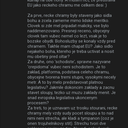
EU jako reckeho chramu me celkem desi :)
Za prve, recke chramy byly staveny jako sidla
bohu a zcela zamerne mimo lidske meritko.
Clovek si zde mel pripadat malicky, vse bylo
naddimenzovano. Presneji receno, obycejny
clovek tam vubec nemel co lezt, vsak je to
bozske obydli. Bohosluzby se konaly vzdy pred
chramem. Takhle mam chapat EU? Jako sidlo
nejakeho boha, ktereho je treba uctivat a nosit
mu obetiny pred oltar?
Za druhe, ono 'schodiste', spravne nazyvane
'crepidoma' vubec neni schodistem. Je to
zaklad, platforma, podstava celeho chramu,
obycejne tvorena tremi stupni, vysokymi necely
metr. A to by melo predstavovat platnou
legislativu? Jakmile dokoncim zaklady a zacnu
stavet sloupy, tezko uz muzu zaklady menit. Je
snad evropska legislativa ukoncenym
procesem?
Za treti, to je uznavam uz trosku stourani, recke
chramy mely vzdy sudy pocet sloupu a to nad
nimi neni strecha, ale kladi a tympanon (coz je
onen trojuhelnikovy stit). Strechu tvori dve