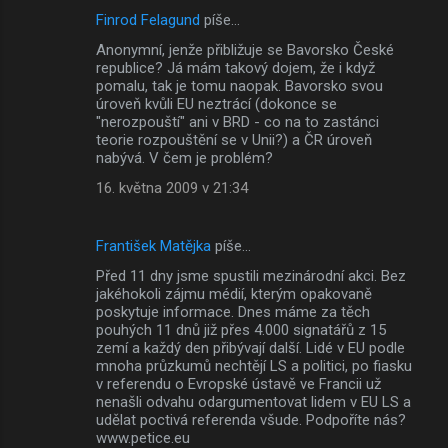
Finrod Felagund
píše…
Anonymní, jenže přibližuje se Bavorsko České
republice? Já mám takový dojem, že i když
pomalu, tak je tomu naopak. Bavorsko svou
úroveň kvůli EU neztrácí (dokonce se
"nerozpouští" ani v BRD - co na to zastánci
teorie rozpouštění se v Unii?) a ČR úroveň
nabývá. V čem je problém?
16. května 2009 v 21:34
František Matějka
píše…
Před 11 dny jsme spustili mezinárodní akci. Bez
jakéhokoli zájmu médií, kterým opakovaně
poskytuje informace. Dnes máme za těch
pouhých 11 dnů již přes 4.000 signatářů z 15
zemí a každý den přibývají další. Lidé v EU podle
mnoha průzkumů nechtějí LS a politici, po fiasku
v referendu o Evropské ústavě ve Francii už
nenašli odvahu odargumentovat lidem v EU LS a
udělat poctivá referenda všude. Podpoříte nás?
www.petice.eu