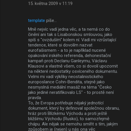
15. května 2009 v 11:19
template
píše…
Mně nejvíc vadí jedna věc, a ta nemá co do
činění ani tak s Lisabonskou smlouvou, jako
spíš s "ovzduším" kolem ní. Vadí mi vzrůstající
tendence, které si dovolím nazvat
eurofašismem - a to je například nucené
opakování irského referenda, dehonestační
kampaň proti Declanu Ganleymu, Václavu
Klausovi a vlastně všem, co si dovolí upozornit
na některé nedostatky osvíceného dokumentu.
Velmi mi vadí výkřiky neostalinistického
europoslance Cohn-Bendita, stejně jako
nesmyslná mediální masáž na téma "Česko
jako jediné neratifikovalo LS" - to prostě není
pravda.
To, že Evropa potřebuje nějaký jednotící
dokument, který by definoval společnou obranu,
hráz proti Blízkému Východu a proti ještě
bližšímu Východu (Rusko), to samozřejmě
chápu. Ale nějak se nemohu smířit s tím, jakým
způsobem je (nejen) u nás ona věc