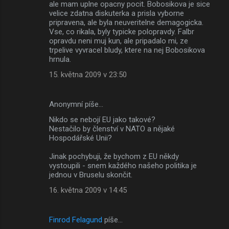
ale mam uplne opacny pocit. Bobosikova je sice
velice zdatna diskuterka a prisla vyborne
pripravena, ale byla neuveritelne demagogicka.
Vse, co rikala, byly typicke polopravdy. Falbr
opravdu neni muj kun, ale pripadalo mi, ze
trpelive vyvracel bludy, ktere na nej Bobosikova
hrnula.
15. května 2009 v 23:50
Anonymní píše…
Nikdo se nebojí EU jako takové?
Nestačilo by členství v NATO a nějaké
Hospodářské Unii?
Jinak pochybuji, že bychom z EU někdy
vystoupili - snem každého našeho politika je
jednou v Bruselu skončit.
16. května 2009 v 14:45
Finrod Felagund
píše…