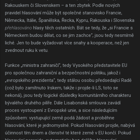
Rakouskem či Slovenskem – a ten zbytek. Podle nových
pravidel hlasování může být společné stanovisko Francie,
Německa, Itálie, Španělska, Řecka, Kypru, Rakouska i Slovenska
přehlasováno
hlasy těch ostatních. Bát se tedy, že „si Francie s
Německem budou dělat, co se jim zachce“, jsou tedy nesmírně
liché. Jen to bude vyžadovat více snahy a kooperace, než jen
zvednout ruku k vetu.
Funkce „ministra zahraničí“, tedy Vysokého představitele EU
pro společnou zahraniční a bezpečnostní politiku, jakož i
„evropského prezidenta“, tedy stálou osobu předsedající Radě
(což bylo zamítnuto Irskem, takže i projde-li LS, toto se
nekoná), jsou tedy logické důsledky komunitárního charakteru
bývalého druhého pilíře. Dále Lisabonská smlouva zavádí
proces vystoupení z Evropské unie, a sice následujícím
způsobem: vystupující země podá žádost a proběhne
hlasování, které je jednomyslné. Pokud hlasování projde, nabývá
účinnost tím dnem a členství té které země v EU končí. Pokud