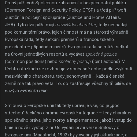
Druhý pilíř tvoří Společnou zahraniční a bezpečnostní politiku
(Common Foreign and Security Policy, CFSP) a třetí pilíř tvoří
Justiční a policejní spolupráce (Justice and Home Affairs,
JHA). Tyto dva pilíře mají
mezivládní charakter
, tedy nespadají
pod komunitární právo, jejich činnost má na starosti výhradně
Evropská rada, tedy setkání premiérů a francouzského
prezidenta – případně ministrů. Evropská rada se může setkat i
na úrovni jednotlivých resortů a vydávat
společné pozice
(common positions) nebo
společný postup
(joint actions). V
těchto otázkách se rozhoduje v současné době podle zvyklostí
mezivládního charakteru, tedy jednomyslně – každá členská
země má tak právo veta. To, co zastřešuje všechny tři pilíře, se
nazývá
Evropská unie
.
Smlouva o Evropské unii tak tedy upravuje vše, co je „pod
střechou“ řeckého chrámu evropské integrace – tedy charakter
společného práva, jeho tvorby a implementace, jakož i vstup do
Unie a nově i výstup z ní. Od vydání první verze Smlouvy o
Evropské unii (Maastricht, 1992) byly vydány její aktualizace, a