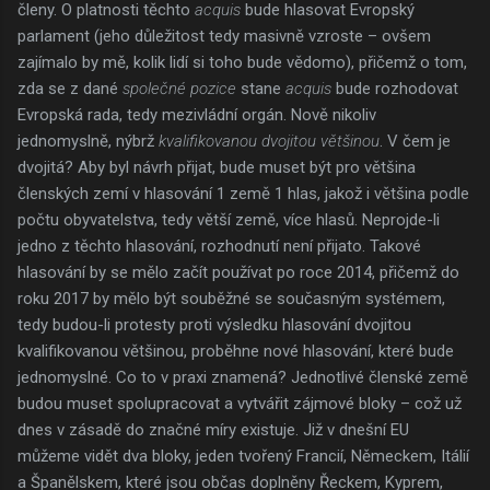
členy. O platnosti těchto
acquis
bude hlasovat Evropský
parlament (jeho důležitost tedy masivně vzroste – ovšem
zajímalo by mě, kolik lidí si toho bude vědomo), přičemž o tom,
zda se z dané
společné pozice
stane
acquis
bude rozhodovat
Evropská rada, tedy mezivládní orgán. Nově nikoliv
jednomyslně, nýbrž
kvalifikovanou dvojitou většinou
. V čem je
dvojitá? Aby byl návrh přijat, bude muset být pro většina
členských zemí v hlasování 1 země 1 hlas, jakož i většina podle
počtu obyvatelstva, tedy větší země, více hlasů. Neprojde-li
jedno z těchto hlasování, rozhodnutí není přijato. Takové
hlasování by se mělo začít používat po roce 2014, přičemž do
roku 2017 by mělo být souběžné se současným systémem,
tedy budou-li protesty proti výsledku hlasování dvojitou
kvalifikovanou většinou, proběhne nové hlasování, které bude
jednomyslné. Co to v praxi znamená? Jednotlivé členské země
budou muset spolupracovat a vytvářit zájmové bloky – což už
dnes v zásadě do značné míry existuje. Již v dnešní EU
můžeme vidět dva bloky, jeden tvořený Francií, Německem, Itálií
a Španělskem, které jsou občas doplněny Řeckem, Kyprem,