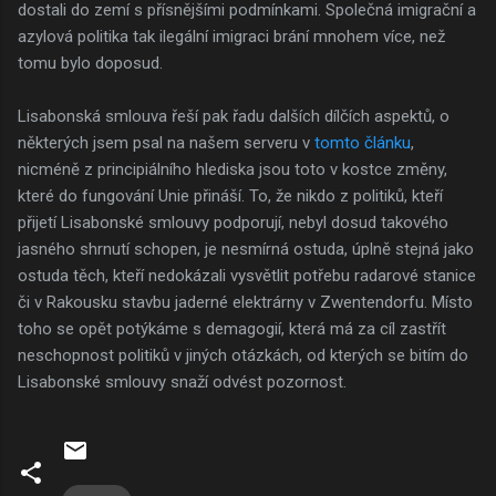
dostali do zemí s přísnějšími podmínkami. Společná imigrační a
azylová politika tak ilegální imigraci brání mnohem více, než
tomu bylo doposud.
Lisabonská smlouva řeší pak řadu dalších dílčích aspektů, o
některých jsem psal na našem serveru v
tomto článku
,
nicméně z principiálního hlediska jsou toto v kostce změny,
které do fungování Unie přináší. To, že nikdo z politiků, kteří
přijetí Lisabonské smlouvy podporují, nebyl dosud takového
jasného shrnutí schopen, je nesmírná ostuda, úplně stejná jako
ostuda těch, kteří nedokázali vysvětlit potřebu radarové stanice
či v Rakousku stavbu jaderné elektrárny v Zwentendorfu. Místo
toho se opět potýkáme s demagogií, která má za cíl zastřít
neschopnost politiků v jiných otázkách, od kterých se bitím do
Lisabonské smlouvy snaží odvést pozornost.