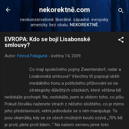
Přeskočit na hlavní obsah
nekorektně.com
neokonzervativně. liberálně. západně. evropsky.
americky. bez obalu.
NEKOREKTNĚ.
EVROPA: Kdo se bojí Lisabonské
smlouvy?
Autor:
Finrod Felagund
-
května 14, 2009
Co mají společného pojmy Zwentendorf, radar a
Lisabonská smlouva? Všechny tři popisují oběti
mediálního honu a politického přiživování se na
strategicky důležitých otázkách, které většina lidí
nedokáže pochopit. Ne, nedokáže, jsem si vědom toho, co píšu.
Pokud člověku naženete strach z něčeho složitého, co je mimo
jeho představivost, velmi jednoduše se s ním manipuluje. To
jsou okamžiky, kdy se ze všech možných koutů ozývá „70% lidí
je proti, jdete proti lidem…” Na našem serveru jsme toto