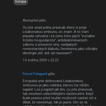
Evropa
Anonymní píše…
K
Vy jste snad jediny pravicak, ktery si preje
o
Lisabonskou smlouvu, co znam. A to Vam
m
pripada vyhodna i za cenu toho jejich "socialne
trzniho hospodarstvi", antidiskriminacnich
e
zakonu s presumci viny, vselijakych
rovnostarskych blabolu, feminismu jako oficialni
n
ideologie atd. atd. ad nauseam?
t
14. května 2009 v 22:22
á
ř
Finrod Felagund
píše…
e
Evropská unie definovaná Lisabonskou
smlouvou je jako nádoba, kterou lze něčím
naplnit. Lze ji naplnit jak tím, co jste jmenoval,
tak mnohem ušlechtilejšími vlastnostmi. Když
bude pravice před touhle možností zavírat oči a
dělat, že neexistuje, tak je jasné, čím se ta