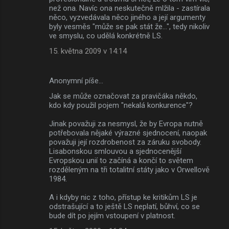
než ona. Navíc ona neskutečně mlžila - zastírala
něco, vyzvedávala něco jiného a její argumenty
byly vesměs "může se pak stát že...", tedy nikoliv
ve smyslu, co udělá konkrétně LS.
15. května 2009 v 14:14
Anonymní píše…
Jak se může označovat za pravičáka někdo,
kdo kdy použil pojem "nekalá konkurence"?
Jinak považuji za nesmysl, že by Evropa nutně
potřebovala nějaké výrazné sjednocení, naopak
považuji její rozdrobenost za záruku svobody.
Lisabonskou smlouvou a sjednocenější
Evropskou unií to začíná a končí to světem
rozděleným na tři totalitní státy jako v Orwellově
1984.
A i kdyby nic z toho, přístup ke kritikům LS je
odstrašující a to ještě LS neplatí, bůhví, co se
bude dít po jejím vstoupení v platnost.