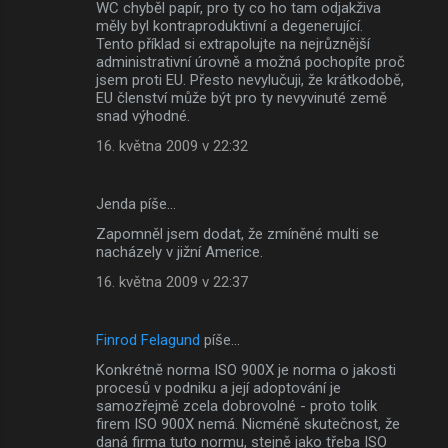
WC chyběl papír, pro ty co ho tam odjakživa
měly byl kontraproduktivní a degenerující.
Tento příklad si extrapolujte na nejrůznější
administrativní úrovně a možná pochopíte proč
jsem proti EU. Přesto nevylučuji, že krátkodobě,
EU členství může být pro ty nevyvinuté země
snad výhodné.
16. května 2009 v 22:32
Jenda píše…
Zapomněl jsem dodat, že zmíněné multi se
nacházely v jižní Americe.
16. května 2009 v 22:37
Finrod Felagund
píše…
Konkrétně norma ISO 900X je norma o jakosti
procesů v podniku a její adoptování je
samozřejmě zcela dobrovolné - proto tolik
firem ISO 900X nemá. Nicméně skutečnost, že
daná firma tuto normu, stejně jako třeba ISO