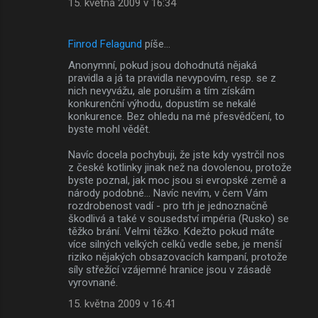
15. května 2009 v 16:34
Finrod Felagund
píše…
Anonymní, pokud jsou dohodnutá nějaká
pravidla a já ta pravidla nevypovím, resp. se z
nich nevyvážu, ale poruším a tím získám
konkurenční výhodu, dopustím se nekalé
konkurence. Bez ohledu na mé přesvědčení, to
byste mohl vědět.
Navíc docela pochybuji, že jste kdy vystrčil nos
z české kotlinky jinak než na dovolenou, protože
byste poznal, jak moc jsou si evropské země a
národy podobné... Navíc nevím, v čem Vám
rozdrobenost vadí - pro trh je jednoznačně
škodlivá a také v sousedství impéria (Rusko) se
těžko brání. Velmi těžko. Kdežto pokud máte
více silných velkých celků vedle sebe, je menší
riziko nějakých obsazovacích kampaní, protože
síly střežící vzájemné hranice jsou v zásadě
vyrovnané.
15. května 2009 v 16:41