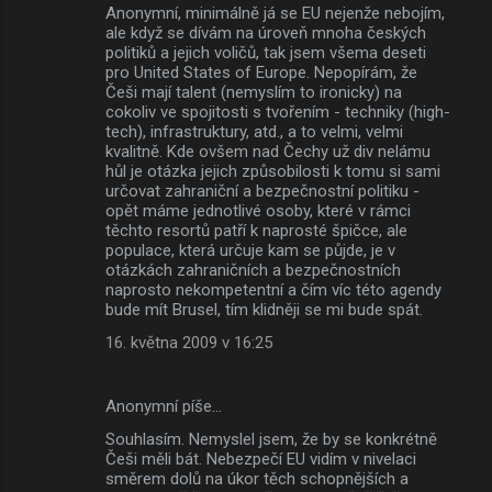
Anonymní, minimálně já se EU nejenže nebojím,
ale když se dívám na úroveň mnoha českých
politiků a jejich voličů, tak jsem všema deseti
pro United States of Europe. Nepopírám, že
Češi mají talent (nemyslím to ironicky) na
cokoliv ve spojitosti s tvořením - techniky (high-
tech), infrastruktury, atd., a to velmi, velmi
kvalitně. Kde ovšem nad Čechy už div nelámu
hůl je otázka jejich způsobilosti k tomu si sami
určovat zahraniční a bezpečnostní politiku -
opět máme jednotlivé osoby, které v rámci
těchto resortů patří k naprosté špičce, ale
populace, která určuje kam se půjde, je v
otázkách zahraničních a bezpečnostních
naprosto nekompetentní a čím víc této agendy
bude mít Brusel, tím klidněji se mi bude spát.
16. května 2009 v 16:25
Anonymní píše…
Souhlasím. Nemyslel jsem, že by se konkrétně
Češi měli bát. Nebezpečí EU vidím v nivelaci
směrem dolů na úkor těch schopnějších a