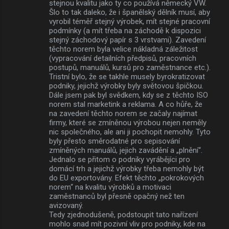
stejnou kvalitu jako ty co používá německý VW.
Šlo to tak daleko, že i španělský dělník musí, aby
vyrobil téměř stejný výrobek, mít stejné pracovní
podmínky (a mít třeba na záchodě k dispozici
stejný záchodový papír s 3 vrstvami). Zavedení
těchto norem byla velice nákladná záležitost
(vypracování detailních předpisů, pracovních
postupů, manuálů, kursů pro zaměstnance etc.).
Tristní bylo, že se takhle musely byrokratizovat
podniky, jejichž výrobky byly světovou špičkou.
Dále jsem pak byl svědkem, kdy se z těchto ISO
norem stal marketink a reklama. A co hůře, že
na zavedení těchto norem se začaly najímat
firmy, které se zmíněnou výrobou nejen neměly
nic společného, ale ani ji pochopit nemohly. Tyto
byly přesto směrodatné pro sepisování
zmíněných manuálů, jejich zavádění a „plnění“.
Jednalo se přitom o podniky vyrábějíci pro
domácí trh a jejichž výrobky třeba nemohly být
do EU exportovány. Efekt těchto „pokrokových
norem“ na kvalitu výrobků a motivaci
zaměstnanců byl přesně opačný než ten
avizovaný.
Tedy zjednodušeně, podstoupit tato nařízení
mohlo snad mít pozivní vliv pro podniky, kde na