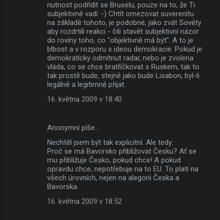
nutnost podřídit se Bruselu, pouze na to, že Ti
subjektivně vadí :-) Chtít omezovat suverenitu
na základě tohoto, je podobné, jako zvát Sověty
aby rozdrtili reakci - čili stavět subjektivní názor
do roviny toho, co "objektivně má být". A to je
blbost a v rozporu s ideou demokracie. Pokud je
demokraticky odmítnut radar, nebo je zvolena
vláda, co se chce bratříčkovat s Ruskem, tak to
tak prostě bude, stejně jako bude Lisabon, byl-li
legálně a legitimně přijat.
16. května 2009 v 18:40
Anonymní píše…
Nechtěl jsem být tak explicitní. Ale tedy:
Proč se má Bavorsko přibližovat Česku? Ať se
mu přibližuje Česko, pokud chce! A pokud
opravdu chce, nepotřebuje na to EU. To platí na
všech úrovních, nejen na alegorii Česka a
Bavorska.
16. května 2009 v 18:52