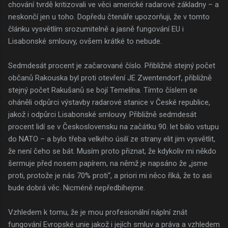
chování tvrdě kritizovali ve věci americké radarové základny – a
neskončí jen u toho. Dopředu čtenáře upozorňuji, že v tomto
článku vysvětlím srozumitelně a jasně fungování EU i
Lisabonské smlouvy, ovšem krátké to nebude.
Sedmdesát procent je začarované číslo. Přibližně stejný počet
občanů Rakouska byl proti otevření JE Zwentendorf, přibližně
stejný počet Rakušanů se bojí Temelína. Tímto číslem se
oháněli odpůrci výstavby radarové stanice v České republice,
jakož i odpůrci Lisabonské smlouvy. Přibližně sedmdesát
procent lidí se v Československu na začátku 90. let bálo vstupu
do NATO – a bylo třeba velkého úsilí ze strany elit jim vysvětlit,
že není čeho se bát. Musím proto přiznat, že kdykoliv mi někdo
šermuje před nosem papírem, na němž je napsáno že „jsme
proti, protože je nás 70% proti“, a priori mi něco říká, že to asi
bude dobrá věc. Nicméně nepředbíhejme.
Vzhledem k tomu, že je mou profesionální náplní znát
fungování Evropské unie jakož i jejích smluv a práva a vzhledem