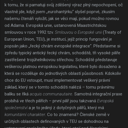
k tomu, že si pamatuji svůj zděšený výraz plný nepochopení, oč
vlastně jde, když jsem „eurohantýrku“ slyšel poprvé, zkusím
našemu čtenáři vyložit, jak se věci mají, pokud možno rovnou
od Adama. Evropská unie, ustanovená Maastrichtskou
smlouvou v roce 1992 tzv.
Smlouvou o Evropské unii
(Treaty of
European Union, TEU), je institucí, jejíž princip fungování je
popsán jako „řecký chrám evropské integrace“. Představme si
zpředu typický antický řecký chrám, schodiště, tři vysoké pilíře
zastřešené trojúhelníkovou střechou. Schodiště představuje
veškerou platnou evropskou legislativu, které bylo dosaženo a
která se rozděluje do jednotlivých oblastí působnosti. Kdokoliv
chce do EU vstoupit, musí implementovat veškerý právní
základ, který se v tomto schodišti nalézá – tomu právnímu
balíku se říká
acquis communautaire
. Samotná integrační praxe
probíhá ve třech pilířích – první pilíř jsou takzvaná
Evropská
společenství
a je to jediný z dotyčných pilířů, který má
komunitární charakter
. Co to znamená? Členské země v
určitých oblastech definovaných v TEU se dohodnou na