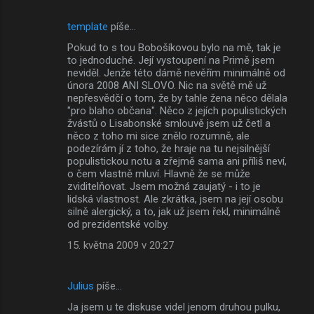
template
píše…
Pokud to s tou Bobošíkovou bylo na mě, tak je
to jednoduché. Její vystoupení na Primě jsem
neviděl. Jenže této dámě nevěřím minimálně od
února 2008 ANI SLOVO. Nic na světě mě už
nepřesvědčí o tom, že by tahle žena něco dělala
"pro blaho občana". Něco z jejích populistických
žvástů o Lisabonské smlouvě jsem už četl a
něco z toho mi sice znělo rozumně, ale
podezírám jí z toho, že hraje na tu nejsilnější
populistickou notu a zřejmě sama ani příliš neví,
o čem vlastně mluví. Hlavně že se může
zviditelňovat. Jsem možná zaujatý - i to je
lidská vlastnost. Ale zkrátka, jsem na její osobu
silně alergický, a to, jak už jsem řekl, minimálně
od prezidentské volby.
15. května 2009 v 20:27
Julius
píše…
Ja jsem u te diskuse videl jenom druhou pulku,