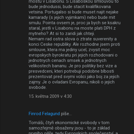
mostu v Lisabonu. S Lisaboskou smlouvou to
bude jednodussi, bude stacit kvalifikovana
vetsina. Portugalso si bude muset najit nejake
kamarady (s jejich vyjimkami) nebo bude mit
smulu. Pointa ovsem je, proc ja bych se ksakru
staral, jestli v Lisabonu na moste plati DPH z
mytneho? At si to zaridi jak chteji.
Nemam rad ostra slova o ztrate suverenity a
konci Ceske republiky. Ale rozhodne jsem proti
smlouve, ktera ma jediny ucel, zvysit moc
evropskych byrokratu pri jejich rozhodovani o
jednotnych cenach smsek a jednotnych
velikostech bananu. Je pro politiky bez vize a
presvedceni, kteri potrebuji podobne blbosti
prezentovat pred svymi volici jako boj za jejich
zajmy. Je o ovladani Evropanu, nikoli o jejich
svobode.
15. května 2009 v 4:30
Finrod Felagund
píše…
Tomáši, čtyři ekonomické svobody v tom
samozřejmě obsaženy jsou - to je základ
prvního pilíře, tedy Evropských společenství, a