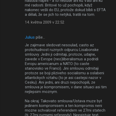
nádoba naplní - a to nebude ani ku Vaší ani ku
mé radosti. Britové to už pochopili, když
nakonec vešli do EU, protože dokud blbli s EFTA
a dělali, že se jich to netýká, tratili na tom.
14. května 2009 v 22:52
Julius
píše…
Je zajimave sledovat nesoulad, casto az
protichudnost ruznych odpurcu Lisabonske
smlouvy. Jedni ji odmitaji, protoze, udajne,
zavede v Evrope (neo)liberalismus a podridi
Evropu americanum a NATO (to caste
stanovisko ve Franci). Jini smlouvu odmitaji
protoze se boji pliziveho socialismu a oslabeni
atlantickych vztahu (to je asi castejsi nazor v
Cesku). Ani jedni, ani druzi nepochopili, ze
smlouva je kompromisem, v dane situaci asi tim
nejlepsim moznym.
Na okraj: Takovato smlouva/Ustava muze byt
jedinem kompromisem a ten kompromis neni
mozne schvalovat referendem ve 27mi statech
(tj. 27mi ruznymi referendy). Neexistuje text,