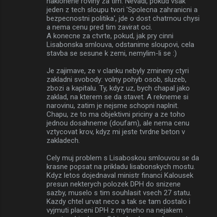
naklonene roviny za tim. Nevadi, pokud vsak
jeden z tech sloupu tvori 'Spolecna zahranicni a
bezpecnostni politika', jde o dost chatrnou chysi
a nema cenu pred tim zavirat oci.
A konecne za ctvrte, pokud, jak pry cinni
Lisabonska smlouva, odstanime sloupovi, cela
stavba se sesune k zemi, nemylim-li se :)
Je zajimave, ze v clanku nebyly zmineny ctyri
zakladni svobody: volny pohyb osob, sluzeb,
zbozi a kapitalu. Ty, kdyz uz, bych chapal jako
zaklad, na kterem se da stavet. A rekneme si
narovinu, zatim je nejsme schopni naplnit.
Chapu, ze to ma objektivni priciny a ze toho
jednou dosahneme (doufam), ale nema cenu
vztycovat krov, kdyz mi jeste tvrdne beton v
zakladech.
Cely muj problem s Lisaboskou smlouvou se da
krasne popsat na prikladu lisabonskych mostu.
Kdyz letos dojednaval ministr financi Kalousek
presun nekterych polozek DPH do snizene
sazby, muselo s tim souhlasit vsech 27 statu.
Kazdy chtel urvat neco a tak se tam dostalo i
vyjmuti placeni DPH z mytneho na nejakem