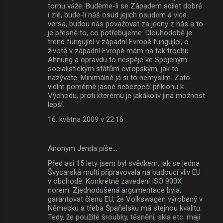
tomu váže. Budeme-li se Západem sdílet dobré
i zlé, bude-li náš osud jejich osudem a vice
versa, budou nás považovat za jedny z nás a to
je přesně to, co potřebujeme. Dlouhodobě je
trend fungující v západní Evropě fungující, o
životě v západní Evropě mám na tak trochu
Ahnung a opravdu to nespěje ke Spojeným
socialistickým státům evropským, jak to
nazýváte. Minimálně já si to nemyslím. Zato
vidím poměrně jasné nebezpečí příklonu k
Východu, proti kterému je jakákoliv jiná možnost
lepší.
16. května 2009 v 22:16
Anonym Jenda píše…
Před asi 15 lety jsem byl svědkem, jak se jedna
Švýcarská multi připravovala na budoucí vliv EU
v obchodě. Konkrétně zavedení ISO 900X
norem. Zjednodušená argumentace byla,
garantovat členu EU, že Volkswagen výrobený v
Německu a třeba Špaňelsku má stejnou kvalitu.
Tedy, že použité šroubky, těsnění, skla etc. mají