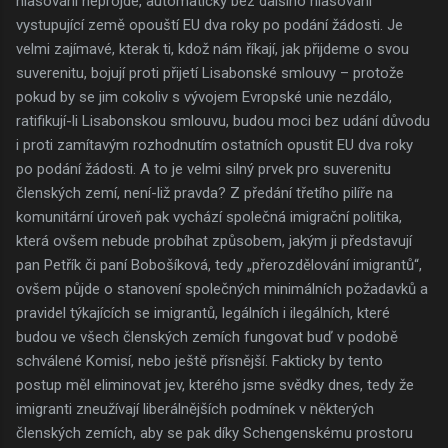
hlasování neprojde, automaticky bez dalšího hlasování
vystupující země opouští EU dva roky po podání žádosti. Je
velmi zajímavé, kterak ti, kdož nám říkají, jak přijdeme o svou
suverenitu, bojují proti přijetí Lisabonské smlouvy – protože
pokud by se jim cokoliv s vývojem Evropské unie nezdálo,
ratifikují-li Lisabonskou smlouvu, budou moci bez udání důvodu
i proti zamítavým rozhodnutím ostatních opustit EU dva roky
po podání žádosti. A to je velmi silný prvek pro suverenitu
členských zemí, není-liž pravda? Z předání třetího pilíře na
komunitární úroveň pak vychází společná imigrační politika,
která ovšem nebude probíhat způsobem, jakým ji představují
pan Petřík či paní Bobošíková, tedy „přerozdělování imigrantů“,
ovšem půjde o stanovení společných minimálních požadavků a
pravidel týkajících se imigrantů, legálních i ilegálních, které
budou ve všech členských zemích fungovat buď v podobě
schválené Komisí, nebo ještě přísnější. Fakticky by tento
postup měl eliminovat jev, kterého jsme svědky dnes, tedy že
imigranti zneužívají liberálnějších podmínek v některých
členských zemích, aby se pak díky Schengenskému prostoru