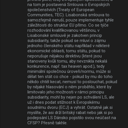
na tom je postavená Smlouva o Evropských
společenstvích (Treaty of European
Communities, TEC). Lisabonská smlouva to
samozřejmě neruší, pouze implementuje tyhle
záležitosti do struktur EU přímo. Co se týče
rozhodování kvalifikovanou většinou, v
Lisabonské smlouvě je zakotven princip
subsidiarity, takže pokud se mluví o zájmu
jednoho členského státu například v některé
ekonomické oblasti, tomu státu, pokud to
neporušuje nějakou direktivu (které jsou
stanoveny kvůli tomu, aby nevznikla nekalá
konkurence, např. tax heaven apod.), tedy
minimální společnou úroveň/normu, může si
dělat ten stát co chce - pokud by mu do toho
někdo chtěl kecat, nemusí to poslouchat, pokud
by nějaké hlasování o něm proběhlo, které by
limitovalo jeho možnosti v rámci principu
subsidiarity, mohl by nejen po schválení LS, ale
už i dnes podat stížnost k Evropskému
soudnímu dvoru (ECJ) a vyhrát. Ostatně jak si
myslíte, že asi drží britský rabat nebo jak si po
podepsání LS Dánsko pojistilo svou neúčast na
CFSP? Přesně takhle.