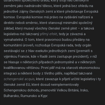
ustanovení společného úřadu, který stojí nad členskými
zeměmi jako nadnárodní těleso, které jedná bez ohledu na
jednotlivé zájmy členských zemí a které představuje Evropská
komise. Evropská komise má právo na vydávání nařízení a
direktiv neboli směrnic, které stanovují minimální společný
základ, který musejí všechny členské země plnit – a taková
legislativa má takzvaný
přímý efekt
, tedy je závazná a
vymahatelná. O tom, které pravomoci budou předány na
komunitární úroveň, rozhoduje Evropská rada, tedy orgán
sestávající se z hlav exekutiv jednotlivých zemí (premiéři s
výjimkou Francie, kde v Radě zemi zastupuje prezident), v níž
se hlasuje v některých případech jednomyslně a v některých
kvalifikovanou většinou. První pilíř má na starosti ekonomickou
integraci a některé body z třetího pilíře, například takzvané
schengenské acquis
, které zavazuje k přijetí určité legislativy i ty
členské země EU, které dosud neimplementovaly
Schengenskou dohodu, jmenovitě Velkou Británii, Irsko,
Bulharsko, Rumunsko a Kypr.