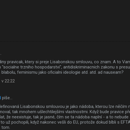
…
diny pravicak, ktery si preje Lisabonskou smlouvu, co znam. A to Va
h "socialne trzniho hospodarstvi", antidiskriminacnich zakonu s presum
blabolu, feminismu jako oficialni ideologie atd. atd. ad nauseam?
 v 22:22
d
píše…
efinovaná Lisabonskou smlouvou je jako nádoba, kterou lze něčím napl
enoval, tak mnohem ušlechtilejšími vlastnostmi. Když bude pravice p
lat, že neexistuje, tak je jasné, čím se ta nádoba naplní - a to nebude
 to už pochopili, když nakonec vešli do EU, protože dokud blbli s EFTA a
a tom.