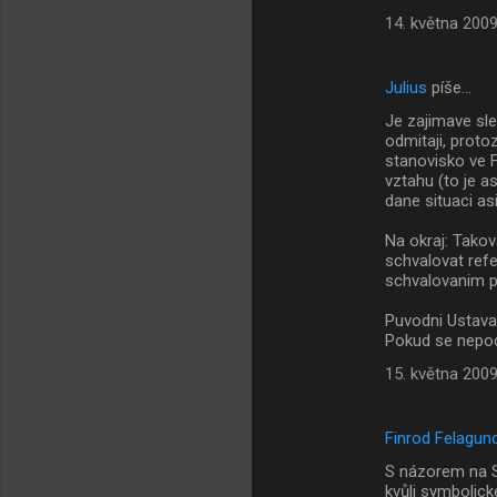
14. května 2009
Julius
píše…
Je zajimave sl
odmitaji, proto
stanovisko ve F
vztahu (to je a
dane situaci a
Na okraj: Tak
schvalovat refe
schvalovanim pr
Puvodni Ustava s
Pokud se nepoda
15. května 2009
Finrod Felagun
S názorem na Sm
kvůli symbolick