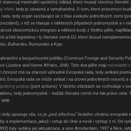
eré stanovují minimální společný základ, který musejí všechny členské
mý efekt
, tedy je závazná a vymahatelná. O tom, které pravomoci bu
rada, tedy orgán sestávající se z hlav exekutiv jednotlivých zemí (pre
rezident), v níž se hlasuje v některých případech jednomyslně a v ně
starosti ekonomickou integraci a některé body z třetího pilíře, napřík
ijetí určité legislativy i ty členské země EU, které dosud neimpleme
Irsko, Bulharsko, Rumunsko a Kypr.
zahraniční a bezpečnostní politiku (Common Foreign and Security Policy
áce (Justice and Home Affairs, JHA). Tyto dva pilíře mají
mezivládní c
ch činnost má na starosti výhradně Evropská rada, tedy setkání pre
trů. Evropská rada se může setkat i na úrovni jednotlivých resortů a
společný postup
(joint actions). V těchto otázkách se rozhoduje v 
rakteru, tedy jednomyslně – každá členská země má tak právo veta. 
 unie
.
k tedy upravuje vše, co je „pod střechou“ řeckého chrámu evropské i
by a implementace, jakož i vstup do Unie a nově i výstup z ní. Od vy
992) byly vydány její aktualizace, a sice Amsterdam, 1997 a Nice, rat