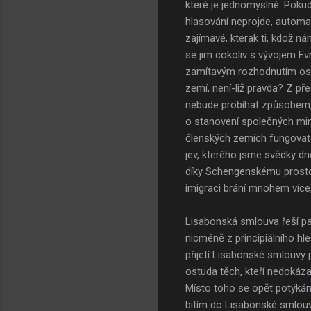
které je jednomyslné. Pokud
hlasování neprojde, automat
zajímavé, kterak ti, kdož ná
se jim cokoliv s vývojem Ev
zamítavým rozhodnutím ostat
zemí, není-liž pravda? Z pře
nebude probíhat způsobem, j
o stanovení společných mini
členských zemích fungovat 
jev, kterého jsme svědky dn
díky Schengenskému prostoru
imigraci brání mnohem více
Lisabonská smlouva řeší pa
nicméně z principiálního hle
přijetí Lisabonské smlouvy 
ostuda těch, kteří nedokáza
Místo toho se opět potýkáme
bitím do Lisabonské smlouv