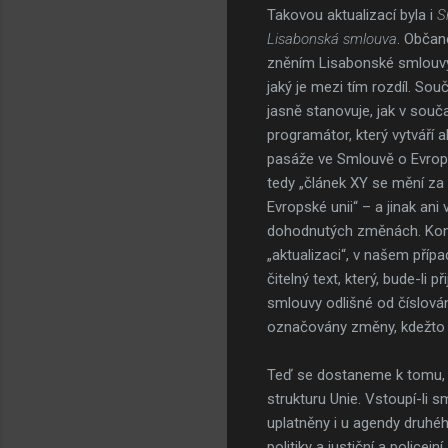
Takovou aktualizací byla i
S
Lisabonská smlouva
. Občan
zněním Lisabonské smlouvy 
jaký je mezi tím rozdíl. Sou
jasně stanovuje, jak v souč
programátor, který vytváří 
pasáže ve Smlouvě o Evrops
tedy „článek XY se mění za
Evropské unii“ – a jinak an
dohodnutých změnách. Kons
„aktualizaci“, v našem příp
čitelný text, který, bude-li p
smlouvy odlišné od číslován
označovány změny, kdežto 
Teď se dostaneme k tomu, c
strukturu Unie. Vstoupí-li s
uplatněny i u agendy druhého
politiky a justiční a police