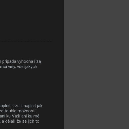
m pripada vyhodna i za
ci viny, vselijakych
nit. Lze ji naplnit jak
řed touhle možností
 ani ku Vaší ani ku mé
 dělali, že se jich to