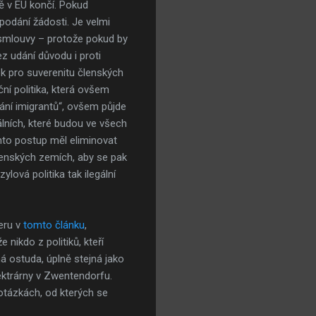
ě v EU končí. Pokud
podání žádosti. Je velmi
ké smlouvy – protože pokud by
z udání důvodu i proti
ek pro suverenitu členských
ční politika, která ovšem
vání imigrantů“, ovšem půjde
álních, které budou ve všech
nto postup měl eliminovat
členských zemích, aby se pak
ová politika tak ilegální
eru v
tomto článku
,
 nikdo z politiků, kteří
á ostuda, úplně stejná jako
lektrárny v Zwentendorfu.
 otázkách, od kterých se