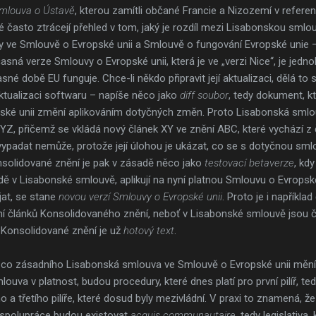
mlouva o Ústavě
, kterou zamítli občané Francie a Nizozemí v referend
é často ztrácejí přehled v tom, jaký je rozdíl mezi Lisabonskou sml
ve Smlouvě o Evropské unii a Smlouvě o fungování Evropské unie – 
časná verze Smlouvy o Evropské unii, která je ve „verzi Nice“, je jedn
asné době EU funguje. Chce-li někdo připravit její aktualizaci, dělá 
aktualizaci softwaru – napíše něco jako
diff soubor
, tedy dokument, kt
ké unii změní aplikováním dotyčných změn. Proto Lisabonská smlou
 YZ, přičemž se vkládá nový článek XY ve znění ABC, které vychází z
i vypadat nemůže, protože její úlohou je ukázat, co se s dotyčnou sm
olidované znění je pak v zásadě něco jako
testovací betaverze
, kd
adě v Lisabonské smlouvě, aplikují na nyní platnou Smlouvu o Evropsk
řijat, se stane
novou verzí Smlouvy o Evropské unii
. Proto je i napříkla
í článků Konsolidovaného znění, neboť v Lisabonské smlouvě jsou čís
Konsolidované znění je už
hotový text
.
o zásadního Lisabonská smlouva ve Smlouvě o Evropské unii mění. 
mlouva v platnost, budou procedury, které dnes platí pro první pilíř, t
 a třetího pilíře, které dosud byly mezivládní. V praxi to znamená, že
jní spolupráce budou existovat
acquis communautaire
, tedy legislativa