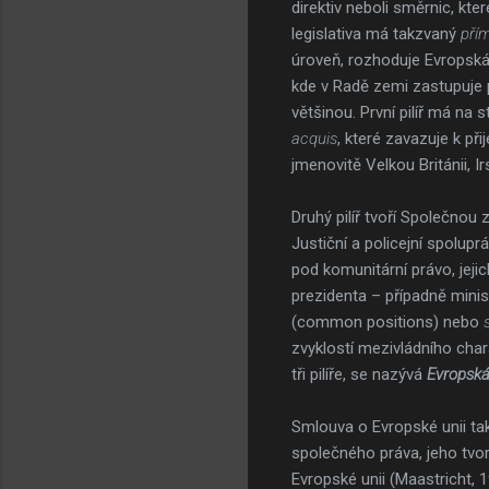
direktiv neboli směrnic, kt
legislativa má takzvaný
pří
úroveň, rozhoduje Evropská 
kde v Radě zemi zastupuje p
většinou. První pilíř má na 
acquis
, které zavazuje k př
jmenovitě Velkou Británii, 
Druhý pilíř tvoří Společnou 
Justiční a policejní spolupr
pod komunitární právo, jeji
prezidenta – případně minis
(common positions) nebo
zvyklostí mezivládního cha
tři pilíře, se nazývá
Evropská
Smlouva o Evropské unii ta
společného práva, jeho tvor
Evropské unii (Maastricht, 1