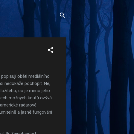
popisují oběti mediálního
lidí nedokáže pochopit. Ne,
ložitého, co je mimo jeho
 všech možných koutů ozývá
ci americké radarové
zumitelně a jasně fungování
ení JE Zwentendorf,