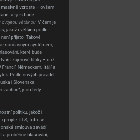
dy masivně vzroste – ovšem
tane
acquis
bude
u dvojitou většinou
. V čem je
s, jakož i většina podle
 není přijato. Takové
né se současným systémem,
hlasování, které bude
tvářit zájmové bloky – což
 Francií, Německem, Itálií a
ek. Podle nových pravidel
ouska i Slovenska
m zachce“, jsou tedy
tní politiku, jakož i
 projde-li LS, toto se
sabonská smlouva zavádí
t a proběhne hlasování,