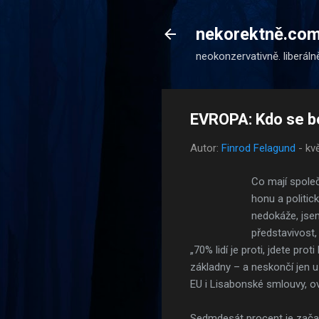
nekorektně.co
neokonzervativně. liberáln
EVROPA: Kdo se b
Autor:
Finrod Felagund
-
kv
Co mají spole
honu a politic
nedokáže, jse
představivost
„70% lidí je proti, jdete pr
základny – a neskončí jen u
EU i Lisabonské smlouvy, o
Sedmdesát procent je začar