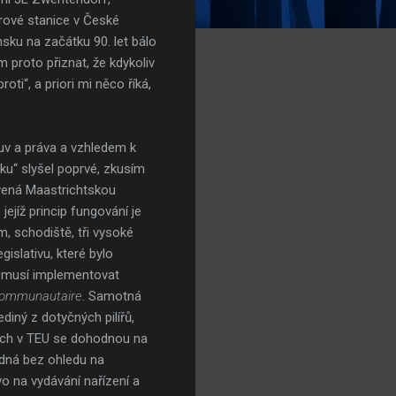
arové stanice v České
nsku na začátku 90. let bálo
m proto přiznat, že kdykoliv
i“, a priori mi něco říká,
luv a práva a vzhledem k
ku“ slyšel poprvé, zkusím
ovená Maastrichtskou
 jejíž princip fungování je
, schodiště, tři vysoké
islativu, které bylo
t, musí implementovat
communautaire
. Samotná
ediný z dotyčných pilířů,
ých v TEU se dohodnou na
edná bez ohledu na
o na vydávání nařízení a