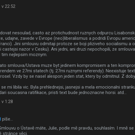
 v 22:52
edovat nesoulad, casto az protichudnost ruznych odpurcu Lisabonske
ze, udajne, zavede v Evrope (neo)liberalismus a podridi Evropu ame
ranci). Jini smlouvu odmitaji protoze se boji pliziveho socialismu a o
si castejsi nazor v Cesku). Ani jedni, ani druzi nepochopili, ze smlou
si tim nejlepsim moznym.
ovato smlouva/Ustava muze byt jedinem kompromisem a ten kompro
rendem ve 27mi statech (tj. 27mi ruznymi referendy). Neexistuje text
osel. Vzdy by se nasel alespon jeden stat, ktery by odmitnul. Z dob
e mi libila vic. Byla prehlednejsi, jasnejsi a mela emocionalni stranku 
ri soucasna ratifikace, pristi text bude jednoznacne horsi. atd...
 v 1:28
d
píše…
louvu o Ústavě máte, Julie, podle mě pravdu, souhlasím. I mně se víc
é stránce věci.