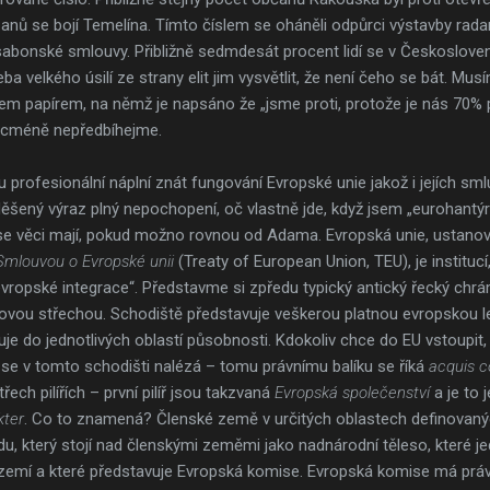
šanů se bojí Temelína. Tímto číslem se oháněli odpůrci výstavby rad
Lisabonské smlouvy. Přibližně sedmdesát procent lidí se v Českoslove
a velkého úsilí ze strany elit jim vysvětlit, že není čeho se bát. Musí
 papírem, na němž je napsáno že „jsme proti, protože je nás 70% prot
Nicméně nepředbíhejme.
profesionální náplní znát fungování Evropské unie jakož i jejích sm
děšený výraz plný nepochopení, oč vlastně jde, když jsem „eurohantýr
k se věci mají, pokud možno rovnou od Adama. Evropská unie, ustan
Smlouvou o Evropské unii
(Treaty of European Union, TEU), je institucí,
ropské integrace“. Představme si zpředu typický antický řecký chrám
íkovou střechou. Schodiště představuje veškerou platnou evropskou leg
je do jednotlivých oblastí působnosti. Kdokoliv chce do EU vstoupi
ý se v tomto schodišti nalézá – tomu právnímu balíku se říká
acquis 
řech pilířích – první pilíř jsou takzvaná
Evropská společenství
a je to j
kter
. Co to znamená? Členské země v určitých oblastech definovan
u, který stojí nad členskými zeměmi jako nadnárodní těleso, které j
 zemí a které představuje Evropská komise. Evropská komise má práv