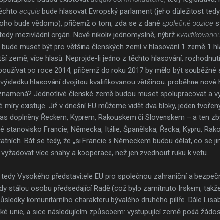
těchto
acquis
bude hlasovat Evropský parlament (jeho důležitost te
si toho bude vědomo), přičemž o tom, zda se z dané
společné pozice
s
tedy mezivládní orgán. Nově nikoliv jednomyslně, nýbrž
kvalifikovano
t, bude muset být pro většina členských zemí v hlasování 1 země 1 hla
ší země, více hlasů. Neprojde-li jedno z těchto hlasování, rozhodnutí
t používat po roce 2014, přičemž do roku 2017 by mělo být souběž
i výsledku hlasování dvojitou kvalifikovanou většinou, proběhne nové 
 znamená? Jednotlivé členské země budou muset spolupracovat a vy
míry existuje. Již v dnešní EU můžeme vidět dva bloky, jeden tvořený
čas doplněny Řeckem, Kyprem, Rakouskem či Slovenskem – a ten zbyt
é stanovisko Francie, Německa, Itálie, Španělska, Řecka, Kypru, Rak
atních. Bát se tedy, že „si Francie s Německem budou dělat, co se ji
 vyžadovat více snahy a kooperace, než jen zvednout ruku k vetu.
, tedy Vysokého představitele EU pro společnou zahraniční a bezpečnos
dy stálou osobu předsedající Radě (což bylo zamítnuto Irskem, takže i
důsledky komunitárního charakteru bývalého druhého pilíře. Dále Li
ké unie, a sice následujícím způsobem: vystupující země podá žádos