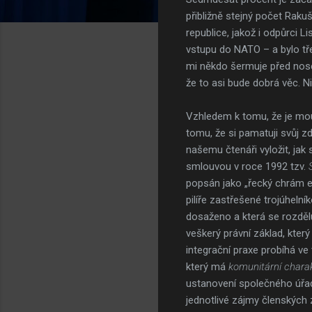
přibližně stejný počet Raku
republice, jakož i odpůrci 
vstupu do NATO – a bylo třeb
mi někdo šermuje před nosem
že to asi bude dobrá věc. 
Vzhledem k tomu, že je mou 
tomu, že si pamatuji svůj z
našemu čtenáři vyložit, ja
smlouvou v roce 1992 tzv.
popsán jako „řecký chrám ev
pilíře zastřešené trojúheln
dosaženo a která se rozdělu
veškerý právní základ, kter
integrační praxe probíhá ve t
který má
komunitární chara
ustanovení společného úřad
jednotlivé zájmy členských