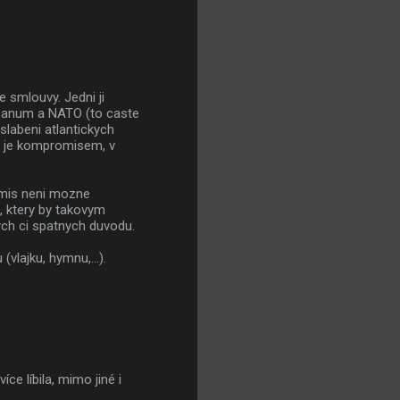
 smlouvy. Jedni ji
ricanum a NATO (to caste
slabeni atlantickych
va je kompromisem, v
mis neni mozne
, ktery by takovym
ych ci spatnych duvodu.
(vlajku, hymnu,...).
e líbila, mimo jiné i