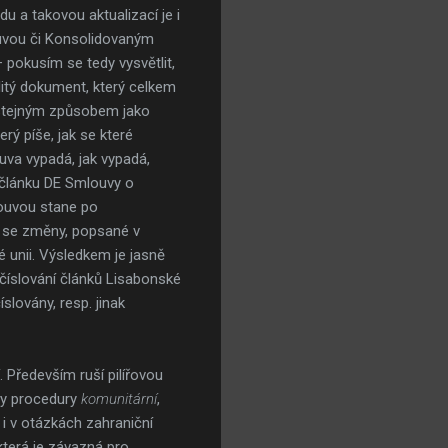
u a takovou aktualizací je i
ouvou či Konsolidovaným
pokusím se tedy vysvětlit,
olitý dokument, který celkem
to stejným způsobem jako
erý píše, jak se které
va vypadá, jak vypadá,
 článku DE Smlouvy o
louvou stane po
y se změny, popsané v
é unii. Výsledkem je jasně
d číslování článků Lisabonské
lovány, resp. jinak
Především ruší pilířovou
edy procedury
komunitární
,
 i v otázkách zahraniční
, která je závazná pro