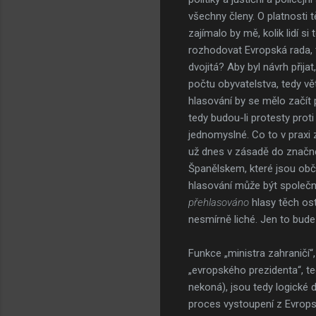
všechny členy. O platnosti 
zajímalo by mě, kolik lidí 
rozhodovat Evropská rada, 
dvojitá? Aby byl návrh přija
počtu obyvatelstva, tedy vět
hlasování by se mělo začí
tedy budou-li protesty prot
jednomyslné. Co to v praxi
už dnes v zásadě do značné 
Španělskem, které jsou ob
hlasování může být společn
přehlasováno
hlasy těch ost
nesmírně liché. Jen to bude
Funkce „ministra zahraničí“
„evropského prezidenta“, te
nekoná), jsou tedy logické 
proces vystoupení z Evrops