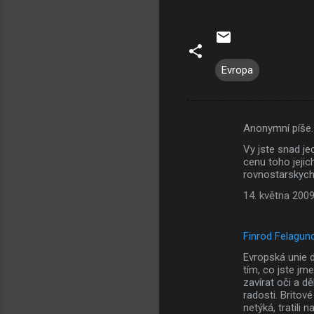
Evropa
Anonymní píše
K
Vy jste snad je
o
cenu toho jejic
m
rovnostarskych 
e
14. května 2009
n
t
Finrod Felagun
á
Evropská unie d
tím, co jste jm
ř
zavírat oči a dě
e
radosti. Britové
netýká, tratili n