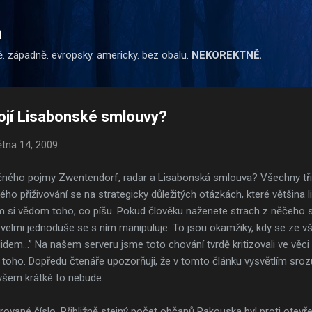
Přeskočit na hlavní obsah
m
ě. západně. evropsky. americky. bez obalu.
NEKOREKTNĚ.
ojí Lisabonské smlouvy?
ětna 14, 2009
čného pojmy Zwentendorf, radar a Lisabonská smlouva? Všechny tři 
kého přiživování se na strategicky důležitých otázkách, které většina 
m si vědom toho, co píšu. Pokud člověku naženete strach z něčeho s
, velmi jednoduše se s ním manipuluje. To jsou okamžiky, kdy se ze
oti lidem…” Na našem serveru jsme toto chování tvrdě kritizovali ve vě
 toho. Dopředu čtenáře upozorňuji, že v tomto článku vysvětlím sro
všem krátké to nebude.
ované číslo. Přibližně stejný počet občanů Rakouska byl proti otevř