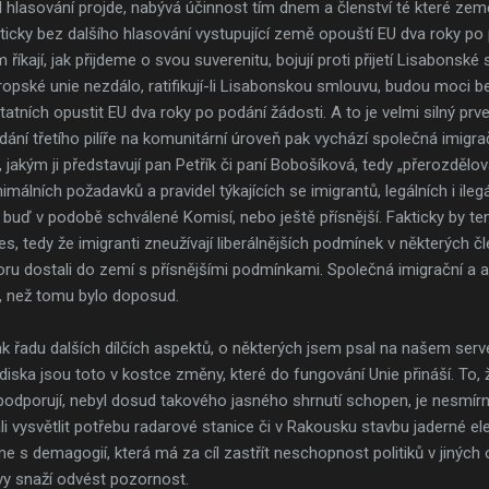
 hlasování projde, nabývá účinnost tím dnem a členství té které zem
icky bez dalšího hlasování vystupující země opouští EU dva roky po 
m říkají, jak přijdeme o svou suverenitu, bojují proti přijetí Lisabons
ropské unie nezdálo, ratifikují-li Lisabonskou smlouvu, budou moci be
ních opustit EU dva roky po podání žádosti. A to je velmi silný prv
dání třetího pilíře na komunitární úroveň pak vychází společná imigra
akým ji představují pan Petřík či paní Bobošíková, tedy „přerozdělo
málních požadavků a pravidel týkajících se imigrantů, legálních i ileg
buď v podobě schválené Komisí, nebo ještě přísnější. Fakticky by te
es, tedy že imigranti zneužívají liberálnějších podmínek v některých 
 dostali do zemí s přísnějšími podmínkami. Společná imigrační a azyl
, než tomu bylo doposud.
k řadu dalších dílčích aspektů, o některých jsem psal na našem serv
diska jsou toto v kostce změny, které do fungování Unie přináší. To, že
podporují, nebyl dosud takového jasného shrnutí schopen, je nesmírn
li vysvětlit potřebu radarové stanice či v Rakousku stavbu jaderné e
 s demagogií, která má za cíl zastřít neschopnost politiků v jiných
y snaží odvést pozornost.