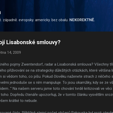
Přeskočit na hlavní obsah
m
ě. západně. evropsky. americky. bez obalu.
NEKOREKTNĚ.
ojí Lisabonské smlouvy?
ětna 14, 2009
čného pojmy Zwentendorf, radar a Lisabonská smlouva? Všechny tři 
kého přiživování se na strategicky důležitých otázkách, které většina 
m si vědom toho, co píšu. Pokud člověku naženete strach z něčeho s
, velmi jednoduše se s ním manipuluje. To jsou okamžiky, kdy se ze
oti lidem…” Na našem serveru jsme toto chování tvrdě kritizovali ve vě
 toho. Dopředu čtenáře upozorňuji, že v tomto článku vysvětlím sro
všem krátké to nebude.
ované číslo. Přibližně stejný počet občanů Rakouska byl proti otevř