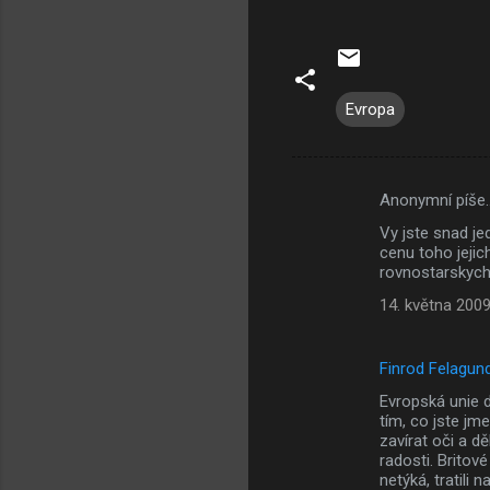
Evropa
Anonymní píše
K
Vy jste snad je
o
cenu toho jejic
m
rovnostarskych 
e
14. května 2009
n
t
Finrod Felagun
á
Evropská unie d
tím, co jste jm
ř
zavírat oči a dě
e
radosti. Britové
netýká, tratili n