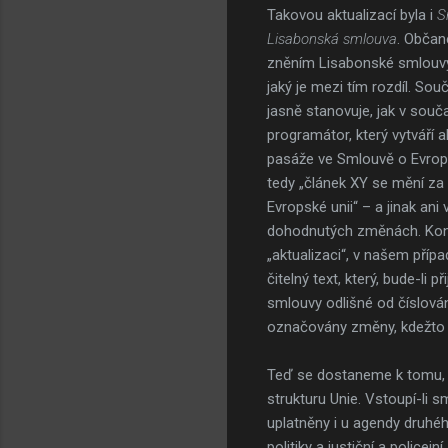
Takovou aktualizací byla i
S
Lisabonská smlouva
. Občan
zněním Lisabonské smlouvy 
jaký je mezi tím rozdíl. Sou
jasně stanovuje, jak v souč
programátor, který vytváří 
pasáže ve Smlouvě o Evrops
tedy „článek XY se mění za
Evropské unii“ – a jinak an
dohodnutých změnách. Kons
„aktualizaci“, v našem příp
čitelný text, který, bude-li p
smlouvy odlišné od číslován
označovány změny, kdežto 
Teď se dostaneme k tomu, c
strukturu Unie. Vstoupí-li s
uplatněny i u agendy druhého
politiky a justiční a police