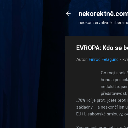
nekorektně.co
neokonzervativně. liberáln
EVROPA: Kdo se b
Autor:
Finrod Felagund
-
kv
Co mají spole
honu a politic
nedokáže, jse
představivost
„70% lidí je proti, jdete pr
základny – a neskončí jen u
EU i Lisabonské smlouvy, o
Sedmdesát procent je začar