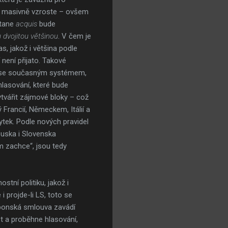
dy masivně vzroste – ovšem
tane
acquis
bude
u dvojitou většinou
. V čem je
s, jakož i většina podle
 není přijato. Takové
né se současným systémem,
hlasování, které bude
tvářit zájmové bloky – což
 Francií, Německem, Itálií a
ek. Podle nových pravidel
ouska i Slovenska
m zachce“, jsou tedy
tní politiku, jakož i
 projde-li LS, toto se
sabonská smlouva zavádí
t a proběhne hlasování,