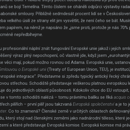
šanů se bojí Temelína. Tímto číslem se oháněli odpůrci výstavby rad
Lisabonské smlouvy. Přibližně sedmdesát procent lidí se v Českoslove
a velkého úsilí ze strany elit jim vysvětlit, že není čeho se bát. Musí
 papírem, na němž je napsáno že „jsme proti, protože je nás 70% prot
Nicméně nepředbíhejme.
profesionální náplní znát fungování Evropské unie jakož i jejích sm
děšený výraz plný nepochopení, oč vlastně jde, když jsem „eurohantýr
k se věci mají, pokud možno rovnou od Adama. Evropská unie, ustan
Smlouvou o Evropské unii
(Treaty of European Union, TEU), je institucí,
ropské integrace“. Představme si zpředu typický antický řecký chrám
íkovou střechou. Schodiště představuje veškerou platnou evropskou leg
je do jednotlivých oblastí působnosti. Kdokoliv chce do EU vstoupi
ý se v tomto schodišti nalézá – tomu právnímu balíku se říká
acquis 
řech pilířích – první pilíř jsou takzvaná
Evropská společenství
a je to j
kter
. Co to znamená? Členské země v určitých oblastech definovan
u, který stojí nad členskými zeměmi jako nadnárodní těleso, které j
 zemí a které představuje Evropská komise. Evropská komise má práv