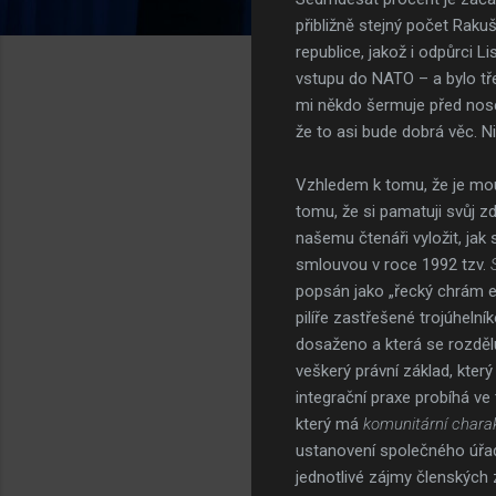
přibližně stejný počet Raku
republice, jakož i odpůrci 
vstupu do NATO – a bylo třeb
mi někdo šermuje před nosem
že to asi bude dobrá věc. 
Vzhledem k tomu, že je mou 
tomu, že si pamatuji svůj z
našemu čtenáři vyložit, ja
smlouvou v roce 1992 tzv.
popsán jako „řecký chrám ev
pilíře zastřešené trojúheln
dosaženo a která se rozdělu
veškerý právní základ, kter
integrační praxe probíhá ve t
který má
komunitární chara
ustanovení společného úřad
jednotlivé zájmy členských