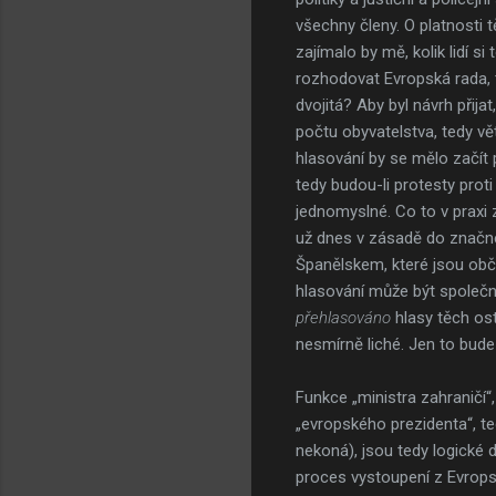
všechny členy. O platnosti 
zajímalo by mě, kolik lidí 
rozhodovat Evropská rada, 
dvojitá? Aby byl návrh přija
počtu obyvatelstva, tedy vět
hlasování by se mělo začí
tedy budou-li protesty prot
jednomyslné. Co to v praxi
už dnes v zásadě do značné 
Španělskem, které jsou ob
hlasování může být společn
přehlasováno
hlasy těch ost
nesmírně liché. Jen to bude
Funkce „ministra zahraničí“
„evropského prezidenta“, te
nekoná), jsou tedy logické 
proces vystoupení z Evrops