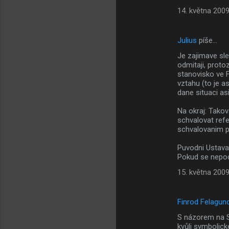
14. května 2009
Julius
píše…
Je zajimave sl
odmitaji, proto
stanovisko ve F
vztahu (to je a
dane situaci a
Na okraj: Tak
schvalovat refe
schvalovanim pr
Puvodni Ustava s
Pokud se nepoda
15. května 2009
Finrod Felagun
S názorem na Sm
kvůli symbolick