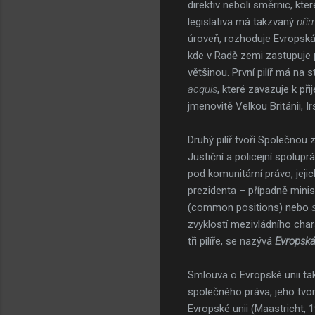
direktiv neboli směrnic, kt
legislativa má takzvaný
pří
úroveň, rozhoduje Evropská 
kde v Radě zemi zastupuje p
většinou. První pilíř má na 
acquis
, které zavazuje k př
jmenovitě Velkou Británii, 
Druhý pilíř tvoří Společnou 
Justiční a policejní spolupr
pod komunitární právo, jeji
prezidenta – případně minis
(common positions) nebo
zvyklostí mezivládního cha
tři pilíře, se nazývá
Evropská
Smlouva o Evropské unii ta
společného práva, jeho tvor
Evropské unii (Maastricht, 1