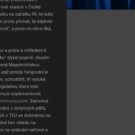
arové stanice v České
nsku na začátku 90. let bálo
m proto přiznat, že kdykoliv
i“, a priori mi něco říká,
luv a práva a vzhledem k
ku“ slyšel poprvé, zkusím
ovená Maastrichtskou
 jejíž princip fungování je
, schodiště, tři vysoké
islativu, které bylo
t, musí implementovat
communautaire
. Samotná
ediný z dotyčných pilířů,
ých v TEU se dohodnou na
edná bez ohledu na
o na vydávání nařízení a