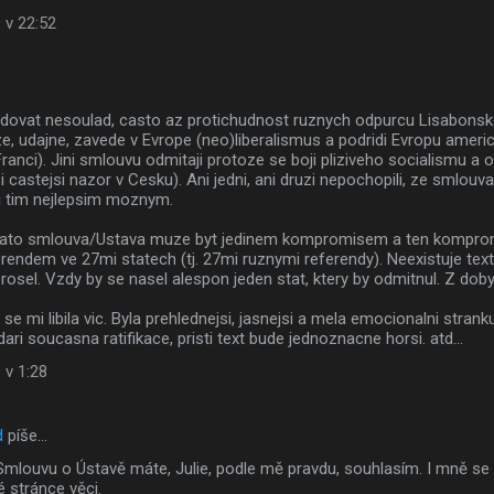
 v 22:52
edovat nesoulad, casto az protichudnost ruznych odpurcu Lisabonske
ze, udajne, zavede v Evrope (neo)liberalismus a podridi Evropu ame
ranci). Jini smlouvu odmitaji protoze se boji pliziveho socialismu a o
si castejsi nazor v Cesku). Ani jedni, ani druzi nepochopili, ze smlou
si tim nejlepsim moznym.
ovato smlouva/Ustava muze byt jedinem kompromisem a ten kompro
rendem ve 27mi statech (tj. 27mi ruznymi referendy). Neexistuje text
osel. Vzdy by se nasel alespon jeden stat, ktery by odmitnul. Z dob
e mi libila vic. Byla prehlednejsi, jasnejsi a mela emocionalni stranku 
ri soucasna ratifikace, pristi text bude jednoznacne horsi. atd...
 v 1:28
d
píše…
louvu o Ústavě máte, Julie, podle mě pravdu, souhlasím. I mně se víc
é stránce věci.