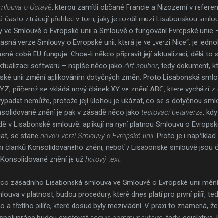
mlouva o Ústavě
, kterou zamítli občané Francie a Nizozemí v referend
é často ztrácejí přehled v tom, jaký je rozdíl mezi Lisabonskou sml
ve Smlouvě o Evropské unii a Smlouvě o fungování Evropské unie – 
časná verze Smlouvy o Evropské unii, která je ve „verzi Nice“, je jedn
asné době EU funguje. Chce-li někdo připravit její aktualizaci, dělá 
aktualizaci softwaru – napíše něco jako
diff soubor
, tedy dokument, kt
ké unii změní aplikováním dotyčných změn. Proto Lisabonská smlou
 YZ, přičemž se vkládá nový článek XY ve znění ABC, které vychází z
i vypadat nemůže, protože její úlohou je ukázat, co se s dotyčnou sm
olidované znění je pak v zásadě něco jako
testovací betaverze
, kd
adě v Lisabonské smlouvě, aplikují na nyní platnou Smlouvu o Evropsk
řijat, se stane
novou verzí Smlouvy o Evropské unii
. Proto je i napříkla
í článků Konsolidovaného znění, neboť v Lisabonské smlouvě jsou čís
Konsolidované znění je už
hotový text
.
o zásadního Lisabonská smlouva ve Smlouvě o Evropské unii mění. 
mlouva v platnost, budou procedury, které dnes platí pro první pilíř, t
 a třetího pilíře, které dosud byly mezivládní. V praxi to znamená, že
jní spolupráce budou existovat
acquis communautaire
, tedy legislativa