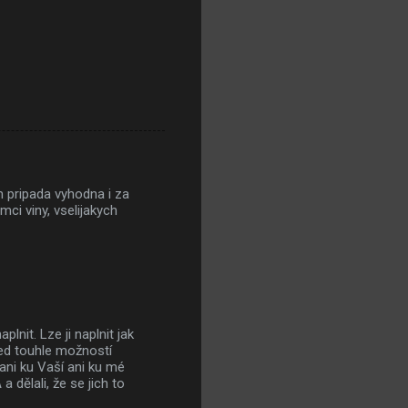
m pripada vyhodna i za
ci viny, vselijakych
nit. Lze ji naplnit jak
řed touhle možností
 ani ku Vaší ani ku mé
 dělali, že se jich to