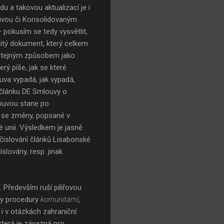
u a takovou aktualizací je i
ouvou či Konsolidovaným
pokusím se tedy vysvětlit,
olitý dokument, který celkem
to stejným způsobem jako
erý píše, jak se které
va vypadá, jak vypadá,
 článku DE Smlouvy o
louvou stane po
y se změny, popsané v
é unii. Výsledkem je jasně
d číslování článků Lisabonské
lovány, resp. jinak
Především ruší pilířovou
edy procedury
komunitární
,
 i v otázkách zahraniční
, která je závazná pro