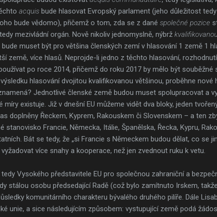
těchto
acquis
bude hlasovat Evropský parlament (jeho důležitost te
si toho bude vědomo), přičemž o tom, zda se z dané
společné pozice
s
tedy mezivládní orgán. Nově nikoliv jednomyslně, nýbrž
kvalifikovano
t, bude muset být pro většina členských zemí v hlasování 1 země 1 hla
ší země, více hlasů. Neprojde-li jedno z těchto hlasování, rozhodnutí
t používat po roce 2014, přičemž do roku 2017 by mělo být souběž
i výsledku hlasování dvojitou kvalifikovanou většinou, proběhne nové 
 znamená? Jednotlivé členské země budou muset spolupracovat a vy
míry existuje. Již v dnešní EU můžeme vidět dva bloky, jeden tvořený
čas doplněny Řeckem, Kyprem, Rakouskem či Slovenskem – a ten zbyt
é stanovisko Francie, Německa, Itálie, Španělska, Řecka, Kypru, Rak
atních. Bát se tedy, že „si Francie s Německem budou dělat, co se ji
 vyžadovat více snahy a kooperace, než jen zvednout ruku k vetu.
, tedy Vysokého představitele EU pro společnou zahraniční a bezpečnos
dy stálou osobu předsedající Radě (což bylo zamítnuto Irskem, takže i
důsledky komunitárního charakteru bývalého druhého pilíře. Dále Li
ké unie, a sice následujícím způsobem: vystupující země podá žádos