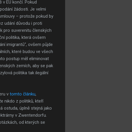
ě v EU končí. Pokud
podání žádosti. Je velmi
ké smlouvy – protože pokud by
z udání důvodu i proti
ek pro suverenitu členských
ční politika, která ovšem
vání imigrantů“, ovšem půjde
álních, které budou ve všech
nto postup měl eliminovat
členských zemích, aby se pak
ová politika tak ilegální
eru v
tomto článku
,
 nikdo z politiků, kteří
á ostuda, úplně stejná jako
lektrárny v Zwentendorfu.
 otázkách, od kterých se