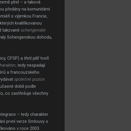
 země plnit – a taková
dou předány na komunitární
miéři s výjimkou Francie,
kterých kvalifikovanou
lad takzvané
schengenské
ntovaly Schengenskou dohodu,
, CFSP) a třetí pilíř tvoří
harakter
, tedy nespadají
miérů a francouzského
 vydávat
společné pozice
současné době podle
To, co zastřešuje všechny
ntegrace – tedy charakter
dání první verze Smlouvy o
ifikováno v roce 2003.