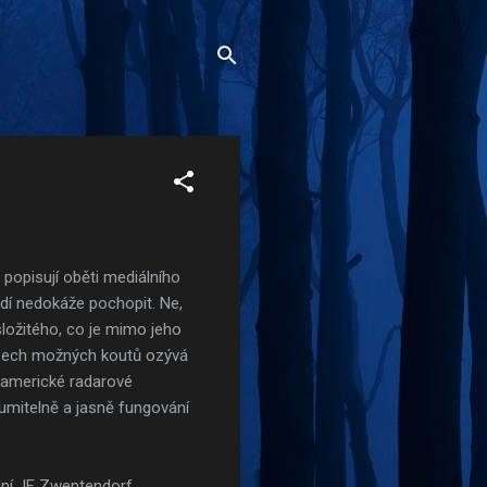
popisují oběti mediálního
lidí nedokáže pochopit. Ne,
ložitého, co je mimo jeho
 všech možných koutů ozývá
ci americké radarové
zumitelně a jasně fungování
ení JE Zwentendorf,