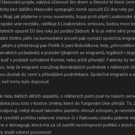
 hlasování projde, nabývá účinnost tím dnem a členství té které zem
icky bez dalšího hlasování vystupující země opouští EU dva roky po 
m říkají, jak přijdeme o svou suverenitu, bojují proti přijetí Lisabons
ropské unie nezdálo, ratifikují-li Lisabonskou smlouvu, budou moci be
ních opustit EU dva roky po podání žádosti. A to je velmi silný prv
dání třetího pilíře na komunitární úroveň pak vychází společná imigra
akým ji představují pan Petřík či paní Bobošíková, tedy „přerozdělo
málních požadavků a pravidel týkajících se imigrantů, legálních i ileg
buď v podobě schválené Komisí, nebo ještě přísnější. Fakticky by te
es, tedy že imigranti zneužívají liberálnějších podmínek v některých 
 dostali do zemí s přísnějšími podmínkami. Společná imigrační a azyl
, než tomu bylo doposud.
k řadu dalších dílčích aspektů, o některých jsem psal na našem serv
diska jsou toto v kostce změny, které do fungování Unie přináší. To, že
podporují, nebyl dosud takového jasného shrnutí schopen, je nesmírn
li vysvětlit potřebu radarové stanice či v Rakousku stavbu jaderné e
 s demagogií, která má za cíl zastřít neschopnost politiků v jiných
y snaží odvést pozornost.