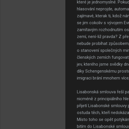
které je jednomyslné. Pokud
hlasování neprojde, automat
zajímavé, kterak ti, kdož ná
se jim cokoliv s vývojem Ev
zamítavým rozhodnutím ostat
zemí, není-liž pravda? Z pře
nebude probíhat způsobem, j
o stanovení společných mini
členských zemích fungovat 
jev, kterého jsme svědky dn
díky Schengenskému prostoru
imigraci brání mnohem více
Lisabonská smlouva řeší pa
nicméně z principiálního hle
přijetí Lisabonské smlouvy 
ostuda těch, kteří nedokáza
Místo toho se opět potýkáme
bitím do Lisabonské smlouv