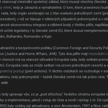
eré stanovují minimální společný základ, který musejí všechny členské
mý efekt
, tedy je závazná a vymahatelná. O tom, které pravomoci bu
rada, tedy orgán sestávající se z hlav exekutiv jednotlivých zemí (pre
rezident), v níž se hlasuje v některých případech jednomyslně a v ně
starosti ekonomickou integraci a některé body z třetího pilíře, napřík
ijetí určité legislativy i ty členské země EU, které dosud neimpleme
Irsko, Bulharsko, Rumunsko a Kypr.
zahraniční a bezpečnostní politiku (Common Foreign and Security Policy
áce (Justice and Home Affairs, JHA). Tyto dva pilíře mají
mezivládní c
ch činnost má na starosti výhradně Evropská rada, tedy setkání pre
trů. Evropská rada se může setkat i na úrovni jednotlivých resortů a
společný postup
(joint actions). V těchto otázkách se rozhoduje v 
rakteru, tedy jednomyslně – každá členská země má tak právo veta. 
 unie
.
k tedy upravuje vše, co je „pod střechou“ řeckého chrámu evropské i
by a implementace, jakož i vstup do Unie a nově i výstup z ní. Od vy
992) byly vydány její aktualizace, a sice Amsterdam, 1997 a Nice, rat