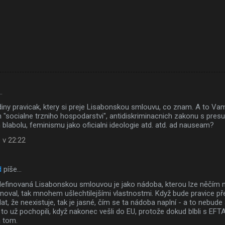
…
diny pravicak, ktery si preje Lisabonskou smlouvu, co znam. A to Va
h "socialne trzniho hospodarstvi", antidiskriminacnich zakonu s presum
blabolu, feminismu jako oficialni ideologie atd. atd. ad nauseam?
 v 22:22
d
píše…
efinovaná Lisabonskou smlouvou je jako nádoba, kterou lze něčím napl
enoval, tak mnohem ušlechtilejšími vlastnostmi. Když bude pravice p
lat, že neexistuje, tak je jasné, čím se ta nádoba naplní - a to nebude
 to už pochopili, když nakonec vešli do EU, protože dokud blbli s EFTA a
a tom.