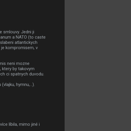
 smlouvy. Jedni ji
ricanum a NATO (to caste
slabeni atlantickych
va je kompromisem, v
mis neni mozne
, ktery by takovym
ych ci spatnych duvodu.
(vlajku, hymnu,...).
e líbila, mimo jiné i