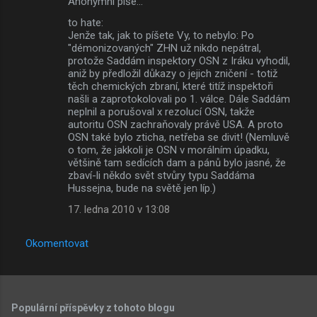
Anonymní píše…
to hate:
Jenže tak, jak to píšete Vy, to nebylo: Po
"démonizovaných" ZHN už nikdo nepátral,
protože Saddám inspektory OSN z Iráku vyhodil,
aniž by předložil důkazy o jejich zničení - totiž
těch chemických zbraní, které titíž inspektoři
našli a zaprotokolovali po 1. válce. Dále Saddám
neplnil a porušoval x rezolucí OSN, takže
autoritu OSN zachraňovaly právě USA. A proto
OSN také bylo zticha, netřeba se divit! (Nemluvě
o tom, že jakkoli je OSN v morálním úpadku,
většině tam sedících dam a pánů bylo jasné, že
zbaví-li někdo svět stvůry typu Saddáma
Hussejna, bude na světě jen líp.)
17. ledna 2010 v 13:08
Okomentovat
Populární příspěvky z tohoto blogu