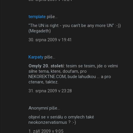
template
píše…
"The UN is right - you can't be any more UN" :-))
(Megadeth)
30. srpna 2009 v 19:41
Karpaty
píše…
Omyly 20. století:
tesim se tesim, jde o velmi
silne tema, ktere, doufam, pro
NEKOREKTNE.COM, bude lahudkou ... a pro
ctenare, taktez.
31. srpna 2009 v 23:28
Anonymní píše…
objeví se v seriálu o omylech také
neokonzervatismus ? :-)
1. září 2009 v 9:05