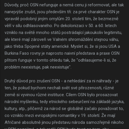
Důvody, proč OSN nefunguje a nemá cenu ji reformovat, ale tak
nanejvýše zrušit, jsou především tři: za prvé charakter OSN je
vpravdě podobný jiným omylům 20. století tím, že bezmezně
věří v sílu odhlasovaného. Po dekolonizaci v 50. a 60. letech
vzniklo na světě mnoho států postrádající jakoukoliv legitimitu,
ale které mají zároveň ve Valném shromáždění stejnou váhu,
jako třeba Spojené státy americké. Myslet si, že si jsou USA a
Burkina Faso rovny je naprosto naivní představa a praxe OSN
přitom funguje v tomto ohledu tak, že "odhlasujeme-li si, že
problém neexistuje, pak neexistuje".
Druhý důvod pro zrušení OSN - a nehledání za ni náhrady - je
ten, že pokud bychom nechali svět své přirozenosti, různé
země si vyvinou různé instituce. Cílem OSN bylo prosazovat
národní myšlenku, tedy etnického sebeurčení na základě jazyka,
kultury, atp., přičemž za národ se globálně začalo považovat to,
co vzniklo mezi evropskými romantiky v 19. století. Že mají
Afričané absolutně jinou představu národa samozřejmě nikoho