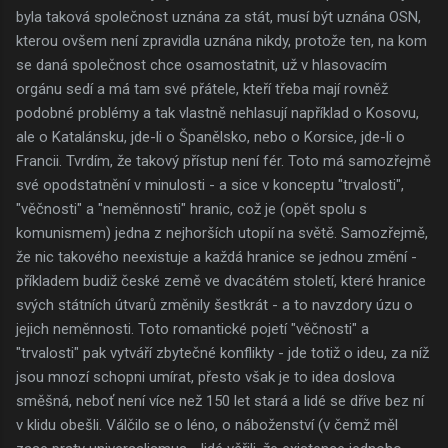
byla taková společnost uznána za stát, musí být uznána OSN,
kterou ovšem není zpravidla uznána nikdy, protože ten, na kom
se daná společnost chce osamostatnit, už v hlasovacím
orgánu sedí a má tam své přátele, kteří třeba mají rovněž
podobné problémy a tak vlastně nehlasují například o Kosovu,
ale o Katalánsku, jde-li o Španělsko, nebo o Korsice, jde-li o
Francii. Tvrdím, že takový přístup není fér. Toto má samozřejmě
své opodstatnění v minulosti - a sice v konceptu "trvalosti",
"věčnosti" a "neměnnosti" hranic, což je (opět spolu s
komunismem) jedna z nejhorších utopií na světě. Samozřejmě,
že nic takového neexistuje a každá hranice se jednou změní -
příkladem budiž české země ve dvacátém století, které hranice
svých státních útvarů změnily šestkrát - a to navzdory úzu o
jejich neměnnosti. Toto romantické pojetí "věčnosti" a
"trvalosti" pak vytváří zbytečné konflikty - jde totiž o ideu, za níž
jsou mnozí schopni umírat, přesto však je to idea doslova
směšná, neboť není více než 150 let stará a lidé se dříve bez ní
v klidu obešli. Válčilo se o léno, o náboženství (v čemž měl