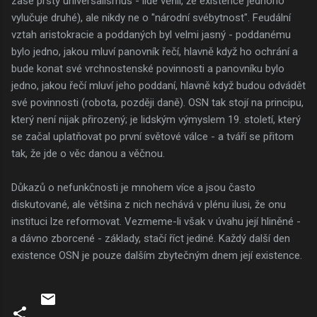
zase prsty universalismus - lidé věřili, že existence jednoho
vylučuje druhé), ale nikdy ne o "národní svébytnost". Feudální
vztah aristokracie a poddaných byl velmi jasný - poddanému
bylo jedno, jakou mluví panovník řečí, hlavně když ho ochrání a
bude konat své vrchnostenské povinnosti a panovníku bylo
jedno, jakou řečí mluví jeho poddaní, hlavně když budou odvádět
své povinnosti (robota, později daně). OSN tak stojí na principu,
který není nijak přirozený; je lidským výmyslem 19. století, který
se začal uplatňovat po první světové válce - a tváří se přitom
tak, že jde o věc danou a věčnou.
Důkazů o nefunkčnosti je mnohem více a jsou často
diskutované, ale většina z nich nechává v plénu ilusi, že onu
instituci lze reformovat. Vezmeme-li však v úvahu její hliněné -
a dávno zborcené - základy, stačí říct jediné. Každý další den
existence OSN je pouze dalším zbytečným dnem její existence.