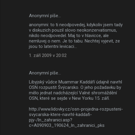
Anonymní píše…
anonymni: to ti neodpovedej, kdykoliv jsem tady
v diskuzich pouzil slovo neokonzervatismus,
nikdo neodpovedel. Maj to v hlavicce, ale
nemluvej o nem. Je to tabu. Nechtej vyjevit, ze
jsou to latentni levicaci...
1. září 2009 v 20:02
Anonymní píše…
Libyjský vůdce Muammar Kaddáfí údajně navrhl
OSN rozpustit Švýcarsko. O jeho požadavku by
mělo jednat nadcházející Valné shromáždění
OSN, které se sejde v New Yorku 15. září.
http://www.lidovky.cz/osn-projedna-rozpusteni-
svycarska-ktere-navrhl-kaddafi-
pjy-/ln_zahranici.asp?
c=A090903_190624_ln_zahranici_pks