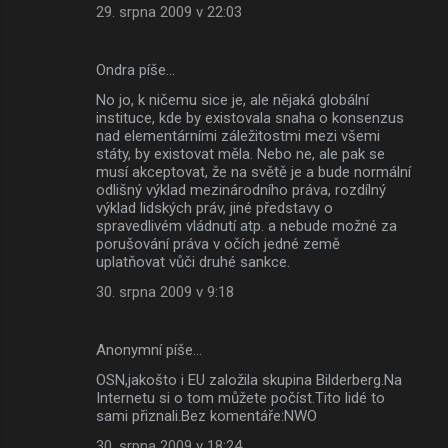
29. srpna 2009 v 22:03
Ondra píše…
No jo, k ničemu sice je, ale nějaká globální
instituce, kde by existovala snaha o konsenzus
nad elementárními záležitostmi mezi všemi
státy, by existovat měla. Nebo ne, ale pak se
musí akceptovat, že na světě je a bude normální
odlišný výklad mezinárodního práva, rozdílný
výklad lidských práv, jiné představy o
spravedlivém vládnutí atp. a nebude možné za
porušování práva v očích jedné země
uplatňovat vůči druhé sankce.
30. srpna 2009 v 9:18
Anonymní píše…
OSN,jakošto i EU založila skupina Bilderberg.Na
Internetu si o tom můžete počíst.Tito lidé to
sami přiznali.Bez komentáře:NWO
30. srpna 2009 v 18:24