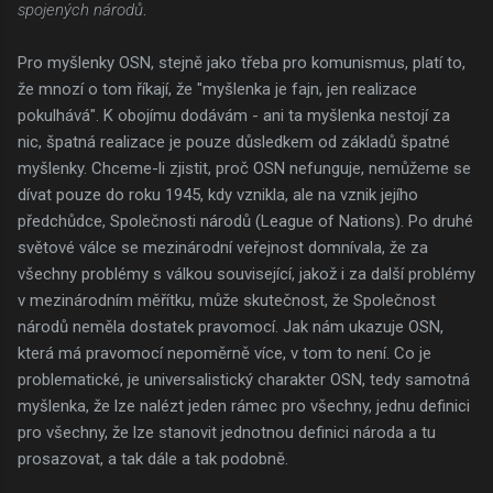
spojených národů
.
Pro myšlenky OSN, stejně jako třeba pro komunismus, platí to,
že mnozí o tom říkají, že "myšlenka je fajn, jen realizace
pokulhává". K obojímu dodávám - ani ta myšlenka nestojí za
nic, špatná realizace je pouze důsledkem od základů špatné
myšlenky. Chceme-li zjistit, proč OSN nefunguje, nemůžeme se
dívat pouze do roku 1945, kdy vznikla, ale na vznik jejího
předchůdce, Společnosti národů (League of Nations). Po druhé
světové válce se mezinárodní veřejnost domnívala, že za
všechny problémy s válkou související, jakož i za další problémy
v mezinárodním měřítku, může skutečnost, že Společnost
národů neměla dostatek pravomocí. Jak nám ukazuje OSN,
která má pravomocí nepoměrně více, v tom to není. Co je
problematické, je universalistický charakter OSN, tedy samotná
myšlenka, že lze nalézt jeden rámec pro všechny, jednu definici
pro všechny, že lze stanovit jednotnou definici národa a tu
prosazovat, a tak dále a tak podobně.