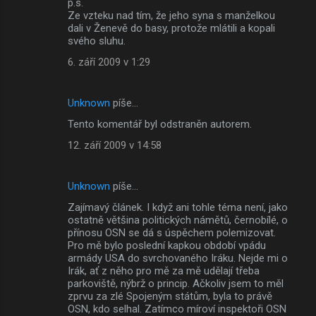
p.s.
Ze vzteku nad tím, že jeho syna s manželkou
dali v Ženevě do basy, protože mlátili a kopali
svého sluhu.
6. září 2009 v 1:29
Unknown
píše…
Tento komentář byl odstraněn autorem.
12. září 2009 v 14:58
Unknown
píše…
Zajímavý článek. I když ani tohle téma není, jako
ostatně většina politických námětů, černobílé, o
přínosu OSN se dá s úspěchem polemizovat.
Pro mě bylo poslední kapkou období vpádu
armády USA do svrchovaného Iráku. Nejde mi o
Irák, ať z něho pro mě za mě udělají třeba
parkoviště, nýbrž o princip. Ačkoliv jsem to měl
zprvu za zlé Spojeným státům, byla to právě
OSN, kdo selhal. Zatímco míroví inspektoři OSN