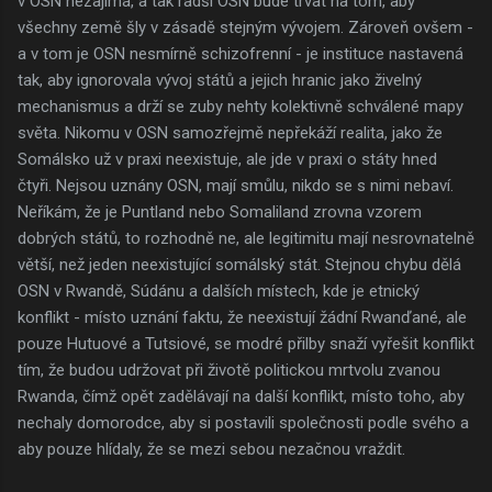
v OSN nezajímá, a tak radši OSN bude trvat na tom, aby
všechny země šly v zásadě stejným vývojem. Zároveň ovšem -
a v tom je OSN nesmírně schizofrenní - je instituce nastavená
tak, aby ignorovala vývoj států a jejich hranic jako živelný
mechanismus a drží se zuby nehty kolektivně schválené mapy
světa. Nikomu v OSN samozřejmě nepřekáží realita, jako že
Somálsko už v praxi neexistuje, ale jde v praxi o státy hned
čtyři. Nejsou uznány OSN, mají smůlu, nikdo se s nimi nebaví.
Neříkám, že je Puntland nebo Somaliland zrovna vzorem
dobrých států, to rozhodně ne, ale legitimitu mají nesrovnatelně
větší, než jeden neexistující somálský stát. Stejnou chybu dělá
OSN v Rwandě, Súdánu a dalších místech, kde je etnický
konflikt - místo uznání faktu, že neexistují žádní Rwanďané, ale
pouze Hutuové a Tutsiové, se modré přilby snaží vyřešit konflikt
tím, že budou udržovat při životě politickou mrtvolu zvanou
Rwanda, čímž opět zadělávají na další konflikt, místo toho, aby
nechaly domorodce, aby si postavili společnosti podle svého a
aby pouze hlídaly, že se mezi sebou nezačnou vraždit.