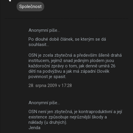
Společnost
Anonymní píše…
K
Po dlouhé době článek, se kterým se dá
o
souhlasit...
m
OSN je zcela zbytečná a především šíleně drahá
e
institucem, jejímž snad jediným plodem jsou
každoroční zprávy o tom, jak denně umírá 26
n
dětí na podvýživu a jak má západní člověk
t
povinnost je spasit.
á
28. srpna 2009 v 17:28
ř
e
Anonymní píše…
OSN není jen zbytečná, je kontraproduktivní a její
existence způsobuje nejrůznější škody a
náklady (u druhých).
Jenda