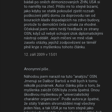
bádali po oněch démonizovaných ZHN, USA si
to namířily na zteč. Přišlo mi to stejně bizarní,
jako kdyby se statik pokoušel zjistit rozsah
poškození pilířů domu za doprovodu ran od
bouracích kladiv dopadajících na zdivo budovy,
protože to demoliční četa uznala za vhodné..
Očekával jsem velmi tvrdý feedback ze strany
OSN, když už nebyli schopní útok diplomatickými
nástroji oddálit. Jejich mlčení ve mně však
zaselo otázky, jejichž zodpovězení se téměř
plně kryje s myšlenkou tohoto článku.
12. září 2009 v 15:01
Anonymní píše…
Náhodou jsem narazil na tuto "analýzu" OSN.
Jmenuji se Dalibor Bartoš a měl bych k tomu
několik poznámek. Autor článku píše o tom, že
myšlenka založit OSN byla zcela špatná. Onou
škodlivou myšlenkou je "univerzalistický
charakter organizace". Podle autora je špatné,
že státy Valném shromáždění mají všechny
jeden hlas, a tak USA je na tom stejně jako