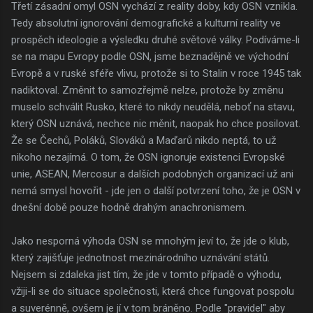
Třetí zásadní omyl OSN vychází z reality doby, kdy OSN vznikla.
Tedy absolutní ignorování demografické a kulturní reality ve
prospěch ideologie a výsledku druhé světové války. Podíváme-li
se na mapu Evropy podle OSN, jsme beznadějně ve východní
Evropě a v ruské sféře vlivu, protože si to Stalin v roce 1945 tak
nadiktoval. Změnit to samozřejmě nelze, protože by změnu
muselo schválit Rusko, které to nikdy neudělá, neboť na stavu,
který OSN uznává, nechce nic měnit, naopak ho chce posilovat.
Že se Čechů, Poláků, Slováků a Maďarů nikdo neptá, to už
nikoho nezajímá. O tom, že OSN ignoruje existenci Evropské
unie, ASEAN, Mercosur a dalších podobných organizací už ani
nemá smysl hovořit - jde jen o další potvrzení toho, že je OSN v
dnešní době pouze hodně drahým anachronismem.
Jako nesporná výhoda OSN se mnohým jeví to, že jde o klub,
který zajišťuje jednotnost mezinárodního uznávání států.
Nejsem si zdaleka jist tím, že jde v tomto případě o výhodu,
vžiji-li se do situace společnosti, která chce fungovat pospolu
a suverénně, ovšem je jí v tom bráněno. Podle "pravidel" aby