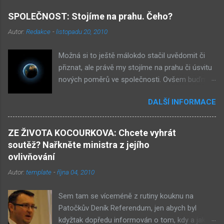
SPOLEČNOST: Stojíme na prahu. Čeho?
Autor:
Redakce
-
listopadu 20, 2010
Možná si to ještě málokdo stačil uvědomit či
přiznat, ale právě my stojíme na prahu či úsvitu
nových poměrů ve společnosti. Ovšem buďme
v klidu, netýká se to nás, ale až našich dětí.
DALŠÍ INFORMACE
Novými poměry ve společnosti myslím
přiklonění se s některé z nám již historicky
známých situací. Přiznejme si to otevřeně – je
ZE ŽIVOTA KOCOURKOVA: Chcete vyhrát
to buď nová forma demokracie, anebo
soutěž? Nařkněte ministra z jejího
nacismus. Těžko si někdo z nás mohl
ovlivňování
nevšimnout, že určité etnikum získává ve
Autor:
template
-
října 04, 2010
společnosti stále větší vliv – v každém městě již
vlastní několik obchůdků či spíše již obchodů.
Sem tam se víceméně z rutiny kouknu na
Před deseti lety věc zcela nevídaná. Příslušníci
Patočkův Deník Referendum, jen abych byl
tohoto etnika se úspěšně integrují do
kdyžtak dopředu informován o tom, kdy a jak
společnosti a nyní již jejich děti chodí do našich