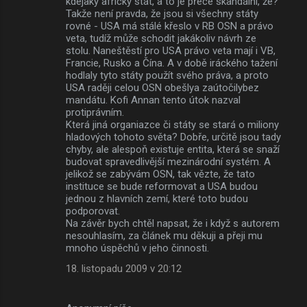
kdejaký africký stát, a to je přece skandální, že?
Takže není pravda, že jsou si všechny státy
rovné - USA má stálé křeslo v RB OSN a právo
veta, tudíž může schodit jakákoliv návrh ze
stolu. Naneštěstí pro USA právo veta mají i VB,
Francie, Rusko a Čína. A v době iráckého tažení
hodlaly tyto státy použít svého práva, a proto
USA raději celou OSN obešlya zaútočilybez
mandátu. Kofi Annan tento útok nazval
protiprávním.
Která jiná organiazce či státy se stará o miliony
hladových tohoto světa? Dobře, určitě jsou tady
chyby, ale alespoň existuje entita, která se snaží
budovat spravedlivější mezinárodní systém. A
jelikož se zabývám OSN, tak vězte, že tato
instituce se bude reformovat a USA budou
jednou z hlavních zemí, které toto budou
podporovat.
Na závěr bych chtěl napsat, že i když s autorem
nesouhlasím, za článek mu děkuji a přeji mu
mnoho úspěchů v jeho činnosti.
18. listopadu 2009 v 20:12