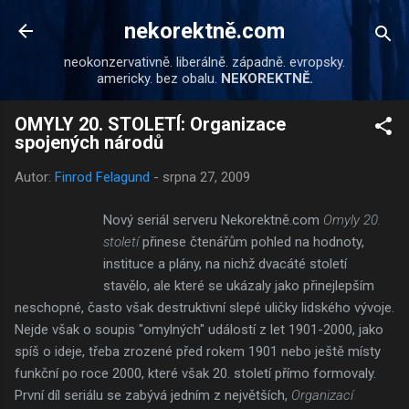
Přeskočit na hlavní obsah
nekorektně.com
neokonzervativně. liberálně. západně. evropsky.
americky. bez obalu.
NEKOREKTNĚ.
OMYLY 20. STOLETÍ: Organizace
spojených národů
Autor:
Finrod Felagund
-
srpna 27, 2009
Nový seriál serveru Nekorektně.com
Omyly 20.
století
přinese čtenářům pohled na hodnoty,
instituce a plány, na nichž dvacáté století
stavělo, ale které se ukázaly jako přinejlepším
neschopné, často však destruktivní slepé uličky lidského vývoje.
Nejde však o soupis "omylných" událostí z let 1901-2000, jako
spíš o ideje, třeba zrozené před rokem 1901 nebo ještě místy
funkční po roce 2000, které však 20. století přímo formovaly.
První díl seriálu se zabývá jedním z největších,
Organizací