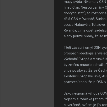
mapy světa. Nikomu v OSN sa
hned čtyři. Nejsou uznány 
dobrých států, to rozhodně n
dělá OSN v Rwandě, Súdánu a
pouze Hutuové a Tutsiové, s
Rwanda, čímž opět zadělávaj
a aby pouze hlídaly, že se 
Třetí zásadní omyl OSN vychá
prospěch ideologie a výsle
východní Evropě a v ruské s
by změnu muselo schválit R
chce posilovat. Že se Čech
existenci Evropské unie, AS
potvrzení toho, že je OSN
Jako nesporná výhoda OSN s
Nejsem si zdaleka jist tím, 
suverénně, ovšem je jí v to