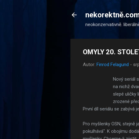
nekorektně.co
neokonzervativně. liberáln
OMYLY 20. STOLET
Autor:
Finrod Felagund
-
sr
Nový seriál
na nichž dvac
slepé uličky 
zrozené před
První díl seriálu se zabývá 
Pro myšlenky OSN, stejně jak
pokulhává". K obojímu dodá
myšlenky. Chceme-li zjistit