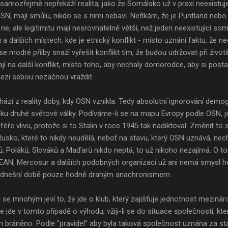
mozřejmě nepřekáží realita, jako že Somálsko už v praxi neexistuje, 
OSN, mají smůlu, nikdo se s nimi nebaví. Neříkám, že je Puntland ne
e, ale legitimitu mají nesrovnatelně větší, než jeden neexistující so
 dalších místech, kde je etnický konflikt - místo uznání faktu, že ne
e modré přilby snaží vyřešit konflikt tím, že budou udržovat při živo
í na další konflikt, místo toho, aby nechaly domorodce, aby si posta
mezi sebou nezačnou vraždit.
zí z reality doby, kdy OSN vznikla. Tedy absolutní ignorování demogra
dku druhé světové války. Podíváme-li se na mapu Evropy podle OSN, 
féře vlivu, protože si to Stalin v roce 1945 tak nadiktoval. Změnit t
usko, které to nikdy neudělá, neboť na stavu, který OSN uznává, nec
ů, Poláků, Slováků a Maďarů nikdo neptá, to už nikoho nezajímá. O t
EAN, Mercosur a dalších podobných organizací už ani nemá smysl hovo
 v dnešní době pouze hodně drahým anachronismem.
e mnohým jeví to, že jde o klub, který zajišťuje jednotnost mezinár
že jde v tomto případě o výhodu, vžiji-li se do situace společnosti, k
m bráněno. Podle "pravidel" aby byla taková společnost uznána za st