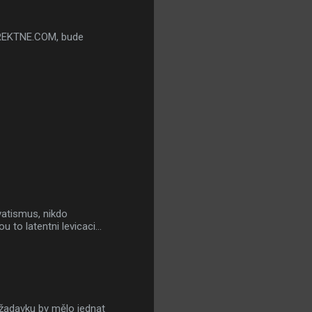
KOREKTNE.COM, bude
vatismus, nikdo
 to latentni levicaci...
žadavku by mělo jednat