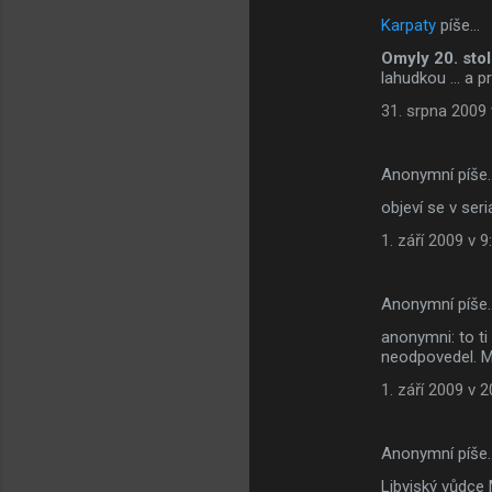
Karpaty
píše…
Omyly 20. stol
lahudkou ... a p
31. srpna 2009 
Anonymní píše
objeví se v ser
1. září 2009 v 9
Anonymní píše
anonymni: to ti
neodpovedel. Maj
1. září 2009 v 2
Anonymní píše
Libyjský vůdce