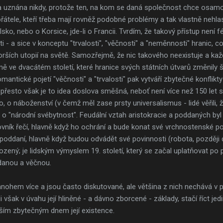
a uznána nikdy, protože ten, na kom se daná společnost chce osamos
átele, kteří třeba mají rovněž podobné problémy a tak vlastně nehlas
lsko, nebo o Korsice, jde-li o Francii. Tvrdím, že takový přístup nen
 - a sice v konceptu "trvalosti", "věčnosti" a "neměnnosti" hranic, co
ších utopií na světě. Samozřejmě, že nic takového neexistuje a ka
ě ve dvacátém století, které hranice svých státních útvarů změnily 
antické pojetí "věčnosti" a "trvalosti" pak vytváří zbytečné konflikty -
přesto však je to idea doslova směšná, neboť není více než 150 let sta
éno, o náboženství (v čemž měl zase prsty universalismus - lidé věřili,
ne o "národní svébytnost". Feudální vztah aristokracie a poddaných b
ovník řečí, hlavně když ho ochrání a bude konat své vrchnostenské p
o poddaní, hlavně když budou odvádět své povinnosti (robota, později 
irozený; je lidským výmyslem 19. století, který se začal uplatňovat po p
 danou a věčnou.
ohem více a jsou často diskutované, ale většina z nich nechává v plén
šak v úvahu její hliněné - a dávno zborcené - základy, stačí říct jed
ším zbytečným dnem její existence.