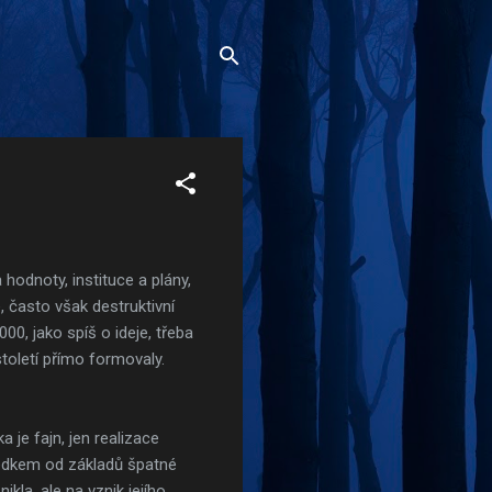
hodnoty, instituce a plány,
, často však destruktivní
00, jako spíš o ideje, třeba
toletí přímo formovaly.
 je fajn, jen realizace
ledkem od základů špatné
kla, ale na vznik jejího