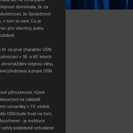
řejnost domnívala, že za
 skutečnost, že Společnost
v tom to není. Co je
ámec pro všechny, jednu
podobně.
 tři: za prvé charakter OSN
lonizaci v 50. a 60. letech
ém shromáždění stejnou váhu,
aivní představa a praxe OSN
své přirozenosti, různé
sebeurčení na základě
mi romantiky v 19. století.
dši OSN bude trvat na tom,
zofrenní - je instituce
y nehty kolektivně schválené