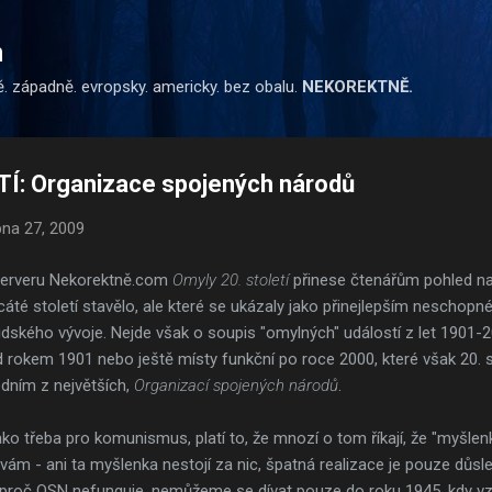
Přeskočit na hlavní obsah
m
ě. západně. evropsky. americky. bez obalu.
NEKOREKTNĚ.
Í: Organizace spojených národů
pna 27, 2009
 serveru Nekorektně.com
Omyly 20. století
přinese čtenářům pohled na 
áté století stavělo, ale které se ukázaly jako přinejlepším neschopné
lidského vývoje. Nejde však o soupis "omylných" událostí z let 1901-20
 rokem 1901 nebo ještě místy funkční po roce 2000, které však 20. s
jedním z největších,
Organizací spojených národů
.
o třeba pro komunismus, platí to, že mnozí o tom říkají, že "myšlenka
vám - ani ta myšlenka nestojí za nic, špatná realizace je pouze důs
, proč OSN nefunguje, nemůžeme se dívat pouze do roku 1945, kdy vzni