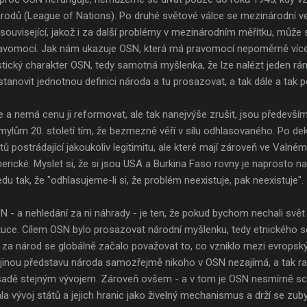
rodů (League of Nations). Po druhé světové válce se mezinárodní ve
související, jakož i za další problémy v mezinárodním měřítku, může
avomocí. Jak nám ukazuje OSN, která má pravomocí nepoměrně více, 
istický charakter OSN, tedy samotná myšlenka, že lze nalézt jeden r
 stanovit jednotnou definici národa a tu prosazovat, a tak dále a tak 
a nemá cenu ji reformovat, ale tak nanejvýše zrušit, jsou především
ylům 20. století tím, že bezmezně věří v sílu odhlasovaného. Po deko
ů postrádající jakoukoliv legitimitu, ale které mají zároveň ve Valn
erické. Myslet si, že si jsou USA a Burkina Faso rovny je naprosto n
u tak, že "odhlasujeme-li si, že problém neexistuje, pak neexistuje".
 - a nehledání za ni náhrady - je ten, že pokud bychom nechali svět 
ituce. Cílem OSN bylo prosazovat národní myšlenku, tedy etnického 
mž za národ se globálně začalo považovat to, co vzniklo mezi evropský
 jinou představu národa samozřejmě nikoho v OSN nezajímá, a tak ra
adě stejným vývojem. Zároveň ovšem - a v tom je OSN nesmírně schi
la vývoj států a jejich hranic jako živelný mechanismus a drží se zub