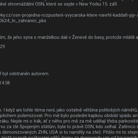
lné shromáždění OSN, které se sejde v New Yorku 15. září.
vky.cz/osn-projedna-rozpusteni-svycarska-ktere-navrhl-kaddafi-pjy-
624_ln_zahranici_pks
ím, že jeho syna s manželkou dali v Ženevě do basy, protože mlátili a
:29
 byl odstraněn autorem.
 14:58
. I když ani tohle téma není, jako ostatně většina politických námětů,
pěchem polemizovat. Pro mě bylo poslední kapkou období vpádu a
áku. Nejde mi o Irák, ať z něho pro mě za mě udělají třeba parkoviště,
vu za zlé Spojeným státům, byla to právě OSN, kdo selhal. Zatímco 
 démonizovaných ZHN, USA si to namířily na zteč. Přišlo mi to stejně
 zjistit rozsah poškození pilířů domu za doprovodu ran od bouracích 