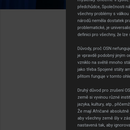
předchůdce, Společnosti ná
všechny problémy s válkou 
národů neměla dostatek pr
problematické, je universal
definici pro všechny, že lze
Důvody, proč OSN nefunguje 
je vpravdě podobný jiným om
vzniklo na světě mnoho stát
jako třeba Spojené státy am
přitom funguje v tomto ohled
Druhý důvod pro zrušení OSN
země si vyvinou různé inst
jazyka, kultury, atp., přiče
Že mají Afričané absolutně
aby všechny země šly v zás
nastavená tak, aby ignorova