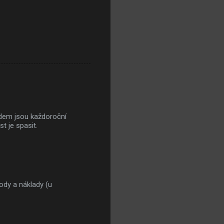
odem jsou každoroční
t je spasit.
kody a náklady (u