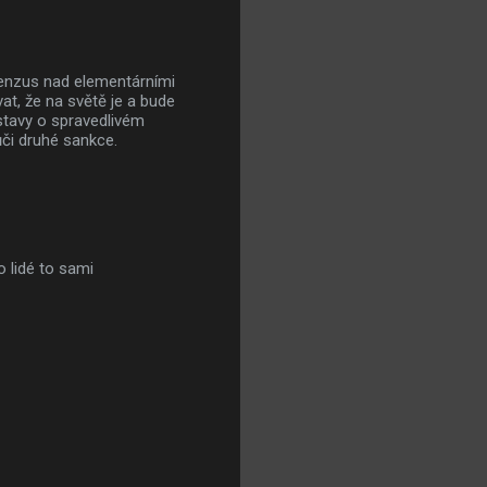
nsenzus nad elementárními
at, že na světě je a bude
dstavy o spravedlivém
či druhé sankce.
o lidé to sami