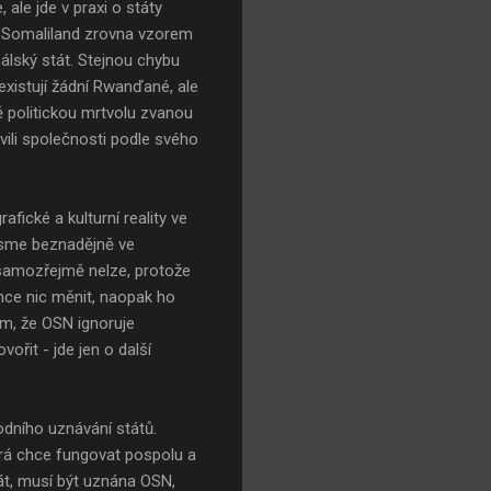
ale jde v praxi o státy
bo Somaliland zrovna vzorem
málský stát. Stejnou chybu
existují žádní Rwanďané, ale
tě politickou mrtvolu zvanou
vili společnosti podle svého
fické a kulturní reality ve
jsme beznadějně ve
o samozřejmě nelze, protože
hce nic měnit, naopak ho
om, že OSN ignoruje
řit - jde jen o další
odního uznávání států.
terá chce fungovat pospolu a
át, musí být uznána OSN,