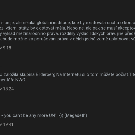
 sice je, ale nějaká globální instituce, kde by existovala snaha o ko
zi všemi státy, by existovat měla. Nebo ne, ale pak se musí akceptov
ý výklad mezinárodního práva, rozdílný výklad lidských práv, jiné pře
a nebude možné za porušování práva v očích jedné země uplatňovat vů
v 9:18
…
U založila skupina Bilderberg.Na Internetu si o tom můžete počíst.Tit
omentáře:NWO
v 18:24
t - you can't be any more UN" :-)) (Megadeth)
v 19:41