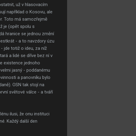
tatnit, už v hlasovacím
ují například o Kosovu, ale
í fér. Toto má samozřejmě
ž je (opět spolu s
ždá hranice se jednou změní
šestkrát - a to navzdory úzu
 jde totiž o ideu, za níž
rá a lidé se dříve bez ní v
 že existence jednoho
yl velmi jasný - poddanému
ovinnosti a panovníku bylo
daně). OSN tak stojí na
rvní světové válce - a tváří
u ilusi, že onu instituci
iné. Každý další den