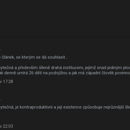
…
článek, se kterým se dá souhlasit...
bytečná a především šíleně drahá institucem, jejímž snad jediným pl
ak denně umírá 26 dětí na podvýživu a jak má západní člověk povinnos
v 17:28
…
ytečná, je kontraproduktivní a její existence způsobuje nejrůznější š
v 22:03