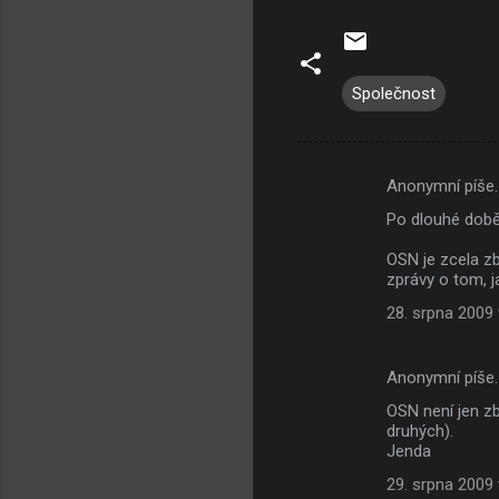
Společnost
Anonymní píše
K
Po dlouhé době 
o
m
OSN je zcela z
zprávy o tom, j
e
28. srpna 2009 
n
t
Anonymní píše
á
OSN není jen zb
ř
druhých).
e
Jenda
29. srpna 2009 