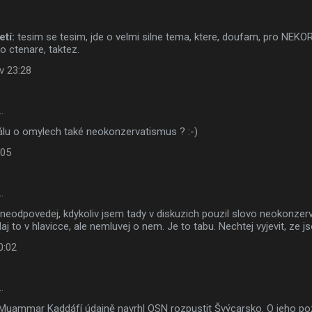
etí:
tesim se tesim, jde o velmi silne tema, ktere, doufam, pro NE
ro ctenare, taktez.
v 23:28
…
iálu o omylech také neokonzervatismus ? :-)
:05
…
 neodpovedej, kdykoliv jsem tady v diskuzich pouzil slovo neokonzer
 to v hlavicce, ale nemluvej o nem. Je to tabu. Nechtej vyjevit, ze jsou
0:02
…
 Muammar Kaddáfí údajně navrhl OSN rozpustit Švýcarsko. O jeho po