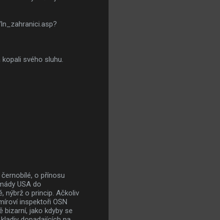
/ln_zahranici.asp?
 kopali svého sluhu.
 černobílé, o přínosu
rmády USA do
 nýbrž o princip. Ačkoliv
míroví inspektoři OSN
 bizarní, jako kdyby se
kladiv dopadajících na