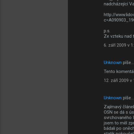
nadcházející Va
http://www.lido
c=A090903_190
p.s.
Ze vzteku nad t
6. září 2009 v 1
Unknown
píše…
Tento komentář
12. září 2009 v
Unknown
píše…
Zajímavý článek
OSN se dá s ús
svrchovaného Ir
jsem to měl zpr
bádali po oněch
statik pokoušel