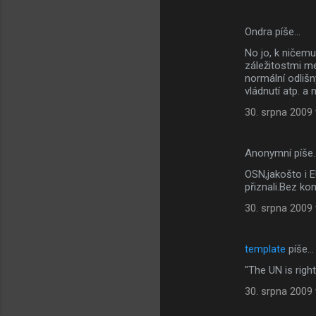
Ondra píše…
No jo, k ničemu
záležitostmi me
normální odlišn
vládnutí atp. 
30. srpna 2009 
Anonymní píše
OSN,jakošto i E
přiznali.Bez k
30. srpna 2009 
template
píše…
"The UN is righ
30. srpna 2009 