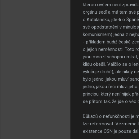
kterou ovšem není zpravidl
orgánu sedí a má tam své př
o Katalánsku, jde-li o Španě
své opodstatnění v minulosti
komunismem) jedna z nejhor
- příkladem budiž české zem
o jejich neměnnosti. Toto rom
jsou mnozí schopni umírat, 
klidu obešli. Válčilo se o l
vylučuje druhé), ale nikdy 
bylo jedno, jakou mluví pan
jedno, jakou řečí mluví jeh
principu, který není nijak př
se přitom tak, že jde o věc
Důkazů o nefunkčnosti je mn
lze reformovat. Vezmeme-li v
existence OSN je pouze dal