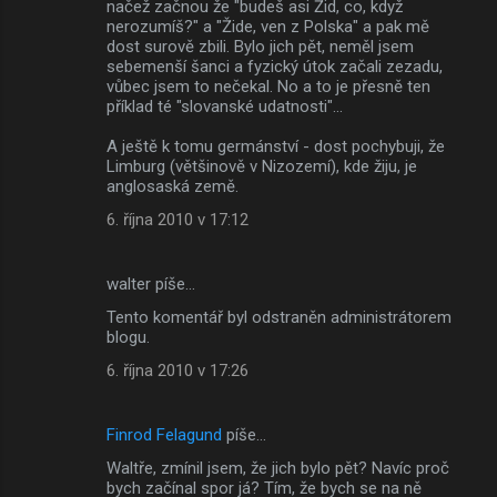
načež začnou že "budeš asi Žid, co, když
nerozumíš?" a "Žide, ven z Polska" a pak mě
dost surově zbili. Bylo jich pět, neměl jsem
sebemenší šanci a fyzický útok začali zezadu,
vůbec jsem to nečekal. No a to je přesně ten
příklad té "slovanské udatnosti"...
A ještě k tomu germánství - dost pochybuji, že
Limburg (většinově v Nizozemí), kde žiju, je
anglosaská země.
6. října 2010 v 17:12
walter píše…
Tento komentář byl odstraněn administrátorem
blogu.
6. října 2010 v 17:26
Finrod Felagund
píše…
Waltře, zmínil jsem, že jich bylo pět? Navíc proč
bych začínal spor já? Tím, že bych se na ně