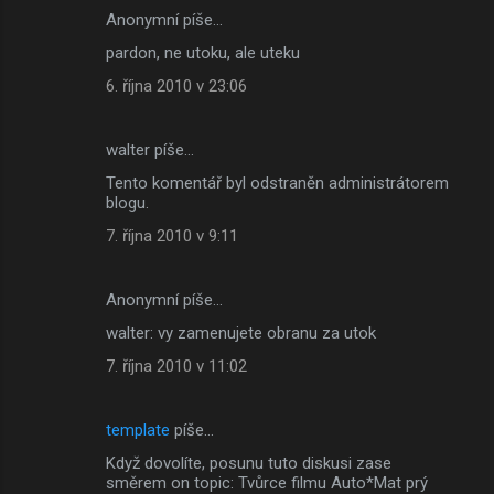
Anonymní píše…
pardon, ne utoku, ale uteku
6. října 2010 v 23:06
walter píše…
Tento komentář byl odstraněn administrátorem
blogu.
7. října 2010 v 9:11
Anonymní píše…
walter: vy zamenujete obranu za utok
7. října 2010 v 11:02
template
píše…
Když dovolíte, posunu tuto diskusi zase
směrem on topic: Tvůrce filmu Auto*Mat prý