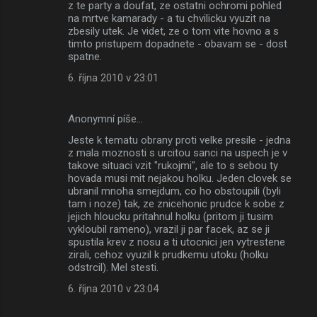
z te party a doufat, ze ostatni ochromi pohled
na mrtve kamarady - a tu chvilicku vyuzit na
zbesily utek. Je videt, ze o tom vite hovno a s
timto pristupem dopadnete - obavam se - dost
spatne.
6. října 2010 v 23:01
Anonymní píše…
Jeste k tematu obrany proti velke presile - jedna
z mala moznosti s urcitou sanci na uspech je v
takove situaci vzit "rukojmi", ale to s sebou ty
hovada musi mit nejakou holku. Jeden clovek se
ubranil mnoha smejdum, co ho obstoupili (byli
tam i noze) tak, ze znicehonic prudce k sobe z
jejich hloucku pritahnul holku (pritom ji tusim
vykloubil rameno), vrazil ji par facek, az se ji
spustila krev z nosu a ti utocnici jen vytrestene
zirali, cehoz vyuzil k prudkemu utoku (holku
odstrcil). Mel stesti.
6. října 2010 v 23:04