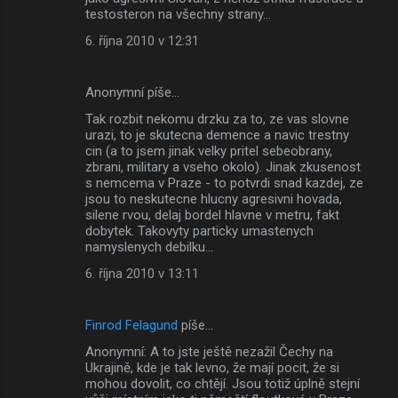
testosteron na všechny strany...
6. října 2010 v 12:31
Anonymní píše…
Tak rozbit nekomu drzku za to, ze vas slovne
urazi, to je skutecna demence a navic trestny
cin (a to jsem jinak velky pritel sebeobrany,
zbrani, military a vseho okolo). Jinak zkusenost
s nemcema v Praze - to potvrdi snad kazdej, ze
jsou to neskutecne hlucny agresivni hovada,
silene rvou, delaj bordel hlavne v metru, fakt
dobytek. Takovyty particky umastenych
namyslenych debilku...
6. října 2010 v 13:11
Finrod Felagund
píše…
Anonymní: A to jste ještě nezažil Čechy na
Ukrajině, kde je tak levno, že mají pocit, že si
mohou dovolit, co chtějí. Jsou totiž úplně stejní