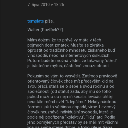
7. října 2010 v 18:26
template
píše…
Walter (Pavlíček??):
Mám dojem, že to právě vy máte v těch
pojmech dost zmatek. Musíte se zkrátka
oprostit od tradičního mindsetu získaného buď
v hospodě, nebo na internetových diskuzích.
Potom budete možná vědět, že takzvaný "střed"
je částečně mýtus, částečně znouzectnost.
Pokusím se vám to vysvětlit. Zatímco pravicově
orientovaný člověk chce mít především klid na
svou práci, stará se o sebe a svou rodinu a od
společnosti (od státu) žádá, aby mu do toho
pokud možno co nejmíň kecala, levičáci chtějí
neustále měnit svět "k lepšímu". Někdy násilnou
formou, jak to většinou dopadá, víme. Levicový
člověk neuznává individuální svobodu, která je
podle něj podřízena "kolektivu", "lidu" atd. Podle
jeho pomýlených představ by se měli mít všichni
lidé na světě stejně dobře, a toho cíle je třeba