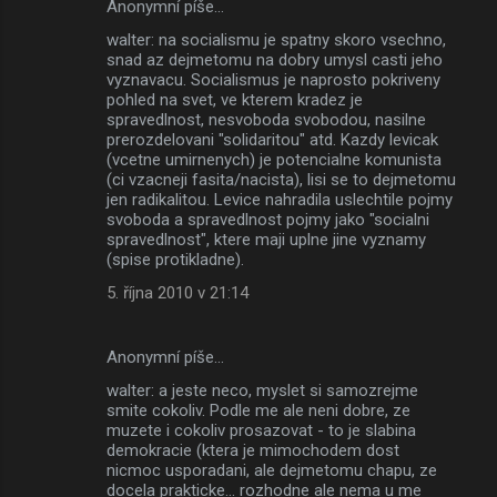
Anonymní píše…
walter: na socialismu je spatny skoro vsechno,
snad az dejmetomu na dobry umysl casti jeho
vyznavacu. Socialismus je naprosto pokriveny
pohled na svet, ve kterem kradez je
spravedlnost, nesvoboda svobodou, nasilne
prerozdelovani "solidaritou" atd. Kazdy levicak
(vcetne umirnenych) je potencialne komunista
(ci vzacneji fasita/nacista), lisi se to dejmetomu
jen radikalitou. Levice nahradila uslechtile pojmy
svoboda a spravedlnost pojmy jako "socialni
spravedlnost", ktere maji uplne jine vyznamy
(spise protikladne).
5. října 2010 v 21:14
Anonymní píše…
walter: a jeste neco, myslet si samozrejme
smite cokoliv. Podle me ale neni dobre, ze
muzete i cokoliv prosazovat - to je slabina
demokracie (ktera je mimochodem dost
nicmoc usporadani, ale dejmetomu chapu, ze
docela prakticke... rozhodne ale nema u me