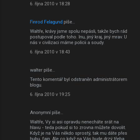
6. října 2010 v 18:28
Finrod Felagund
píše…
Waltře, krávy jsme spolu nepásli, takže bych rád
postupoval podle toho. Inu, jiný kraj, jiný mrav. U
nás v civilizaci máme policii a soudy.
6. října 2010 v 18:43
walter píše…
Tento komentář byl odstraněn administrátorem
blogu.
6. října 2010 v 19:25
Anonymní píše…
Waltře, Vy si asi opravdu nenecháte srát na
hlavu - teda pokud si to zrovna můžete dovolit.
Když je na Vás někdo sprostý, tak mu dáte přes
hubu, fajn. Ale co když na Vás bude drzý třeba