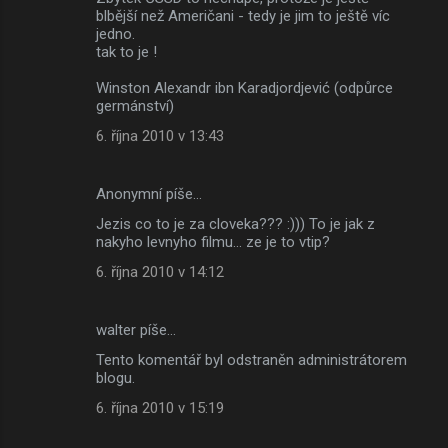
blbější než Američani - tedy je jim to ještě víc
jedno.
tak to je !
Winston Alexandr ibn Karadjordjević (odpůrce
germánství)
6. října 2010 v 13:43
Anonymní píše…
Jezis co to je za cloveka??? :))) To je jak z
nakyho levnyho filmu... ze je to vtip?
6. října 2010 v 14:12
walter píše…
Tento komentář byl odstraněn administrátorem
blogu.
6. října 2010 v 15:19