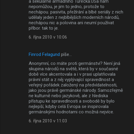
a sekulárně armádního Turecka.USa nám
nepomůžou, je jim to jedno, protože to
nechápou. pasivita, přežírání a blbé seriály z nich
udělaly jeden z nejblbějších moderních národů,
nechápou nic a polovina ani neumí používat
příbor. tak to je.
6. října 2010 v 10:06
Finrod Felagund
píše…
Anonymní, co máte proti germánství? Není jiná
skupina národů na světě, která by v současné
době více akcentovala a i v praxi uplatňovala
právní stát a z něj vyplývající spravedlnost a
veřejný pořádek založený na předvídatelnosti,
jako jsou právě germánské národy. Samozřejmě
ne kulturně nebo jazykově, ale z hlediska
přístupu ke spravedlnosti a svobodě by bylo
nejlepší, kdyby celá Evropa se inspirovala
germánskými hodnotami co možná nejvíce.
6. října 2010 v 11:03