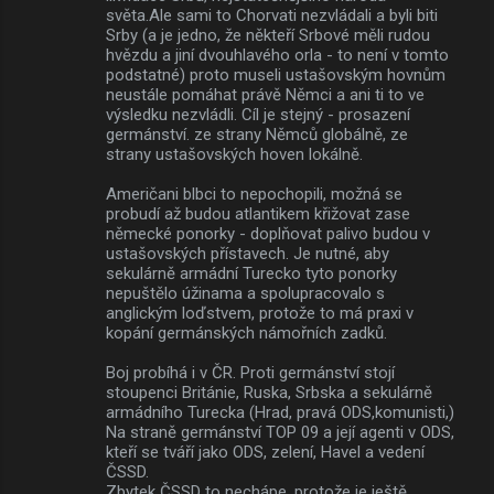
světa.Ale sami to Chorvati nezvládali a byli biti
Srby (a je jedno, že někteří Srbové měli rudou
hvězdu a jiní dvouhlavého orla - to není v tomto
podstatné) proto museli ustašovským hovnům
neustále pomáhat právě Němci a ani ti to ve
výsledku nezvládli. Cíl je stejný - prosazení
germánství. ze strany Němců globálně, ze
strany ustašovských hoven lokálně.
Američani blbci to nepochopili, možná se
probudí až budou atlantikem křižovat zase
německé ponorky - doplňovat palivo budou v
ustašovských přístavech. Je nutné, aby
sekulárně armádní Turecko tyto ponorky
nepuštělo úžinama a spolupracovalo s
anglickým loďstvem, protože to má praxi v
kopání germánských námořních zadků.
Boj probíhá i v ČR. Proti germánství stojí
stoupenci Británie, Ruska, Srbska a sekulárně
armádního Turecka (Hrad, pravá ODS,komunisti,)
Na straně germánství TOP 09 a její agenti v ODS,
kteří se tváří jako ODS, zelení, Havel a vedení
ČSSD.
Zbytek ČSSD to nechápe, protože je ještě