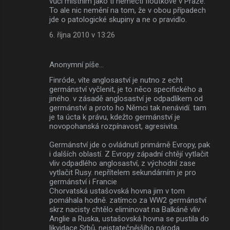
vůči místním jako ti němečtí floutkové v Praze.
To ale nic nemění na tom, že v obou případech
jde o patologické skupiny a ne o pravidlo.
6. října 2010 v 13:26
Anonymní píše…
Finróde, víte anglosaství je nutno z echt
germánství vyčlenit, je to něco specifického a
jiného. v zásadě anglosaství je odpadlíkem od
germánství a proto ho Němci tak nenávidí. tam
je ta úcta k právu, kdežto germánství je
novopohanská rozpínavost, agresivita.
Germánství jde o ovládnutí primárně Evropy, pak
i dalších oblastí. Z Evropy západní chtějí vytlačit
vliv odpadlého anglosaství, z východní zase
vytlačit Rusy. nepřítelem sekundárním je pro
germánství i Francie
Chorvatská ustašovská hovna jim v tom
pomáhala hodně. zatímco za WW2 germánství
skrz nacisty chtělo eliminovat na Balkáně vliv
Anglie a Ruska, ustašovská hovna se pustila do
likvidace Srbů, nejstatečnějšího národa