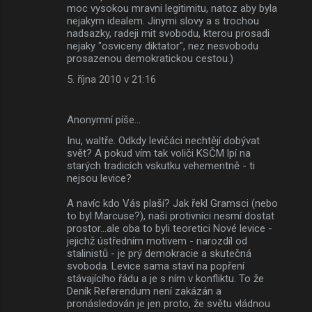
moc vysokou mravni legitimitu, natoz aby byla
nejakym idealem. Jinymi slovy a s trochou
nadsazky, radeji mit svobodu, kterou prosadi
nejaky "osviceny diktator", nez nesvobodu
prosazenou demokratickou cestou.)
5. října 2010 v 21:16
Anonymní píše…
Inu, waltře. Odkdy levičáci nechtějí dobývat
svět? A pokud vím tak voliči KSČM lpí na
starých tradicích vskutku vehementně - ti
nejsou levice?
A navíc kdo Vás plaší? Jak řekl Gramsci (nebo
to byl Marcuse?), naši protivníci nesmí dostat
prostor...ale oba to byli teoretici Nové levice -
jejichž ústředním motivem - narozdíl od
stalinistů - je prý demokracie a skutečná
svoboda. Levice sama staví na popření
stávajícího řádu a je s ním v konfliktu. To že
Deník Referendum není zakázán a
pronásledován je jen proto, že světu vládnou