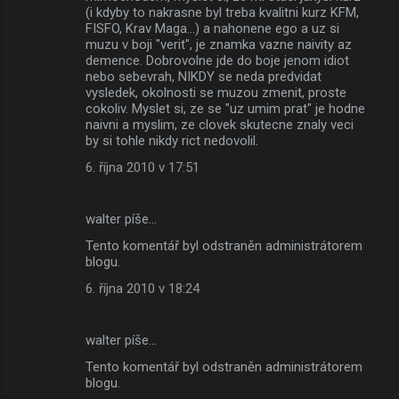
(i kdyby to nakrasne byl treba kvalitni kurz KFM,
FISFO, Krav Maga...) a nahonene ego a uz si
muzu v boji "verit", je znamka vazne naivity az
demence. Dobrovolne jde do boje jenom idiot
nebo sebevrah, NIKDY se neda predvidat
vysledek, okolnosti se muzou zmenit, proste
cokoliv. Myslet si, ze se "uz umim prat" je hodne
naivni a myslim, ze clovek skutecne znaly veci
by si tohle nikdy rict nedovolil.
6. října 2010 v 17:51
walter píše…
Tento komentář byl odstraněn administrátorem
blogu.
6. října 2010 v 18:24
walter píše…
Tento komentář byl odstraněn administrátorem
blogu.