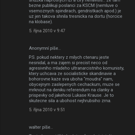
bezne publikuji poslanci za KSCM (nemluve o
vsemoznych spindirach, gendristkach apod.) je
uz jen takova shnila tresnicka na dortu (horcice
na klobase).
5. října 2010 v 9:47
Anonymní píše…
P.S. pokud nektery z milych ctenaru jeste
nesnidal, a ma zajem si precist neco od
agresivniho mladeho ultranarcistniho komunisty,
ktery uchcava ze socialisticke skandinavie a
bohorovne kaze sva uboha "moudra" nam,
obycejnym zaslepenych cechackum, muze se
mrknout na deniku referendum na clanky a
prispevky od jakehosi Lukase Krause. Je to
skutecne sila a ubohost nejhrubsiho zrna.
5. října 2010 v 9:51
walter píše…