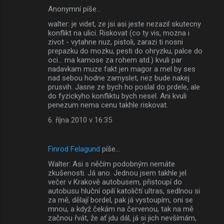
Anonymní píše…
walter: je videt, ze jsi asi jeste nezazil skutecny
konflikt na ulici. Riskovat (co ty vis, mozna i
zivot - vytahne nuz, pistoli, zarazi ti nosni
prepazku do mozku, pesti do ohryzku, palce do
oci... ma kamose za rohem atd.) kvuli par
nadavkam muze fakt jen magor a mel by ses
nad sebou hodne zamyslet, nez bude nakej
prusvih. Jasne ze bych ho poslal do prdele, ale
do fyzickyho konfliktu bych nesel. Ani kvuli
penezum nema cenu takhle riskovat.
6. října 2010 v 16:35
Finrod Felagund
píše…
Walter: Asi s něčím podobným nemáte
zkušenosti. Já ano. Jednou jsem takhle jel
večer v Krakově autobusem, přistoupí do
autobusu hluční opilí katoličtí ultras, sedlnou si
za mě, dělají bordel, pak já vystoupím, oni se
mnou, a když čekám na červenou, tak na mě
začnou řvát, že ať jdu dál, já si jich nevšímám,