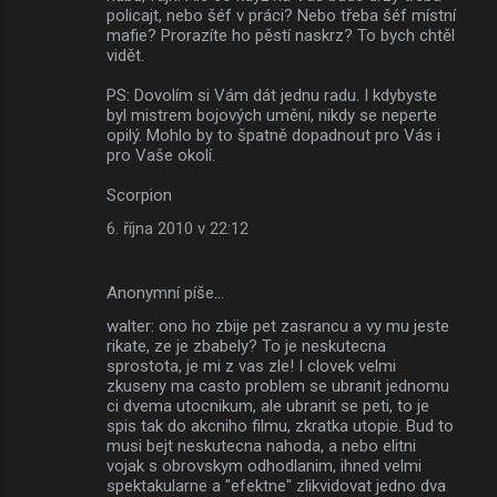
policajt, nebo šéf v práci? Nebo třeba šéf místní
mafie? Prorazíte ho pěstí naskrz? To bych chtěl
vidět.
PS: Dovolím si Vám dát jednu radu. I kdybyste
byl mistrem bojových umění, nikdy se neperte
opilý. Mohlo by to špatně dopadnout pro Vás i
pro Vaše okolí.
Scorpion
6. října 2010 v 22:12
Anonymní píše…
walter: ono ho zbije pet zasrancu a vy mu jeste
rikate, ze je zbabely? To je neskutecna
sprostota, je mi z vas zle! I clovek velmi
zkuseny ma casto problem se ubranit jednomu
ci dvema utocnikum, ale ubranit se peti, to je
spis tak do akcniho filmu, zkratka utopie. Bud to
musi bejt neskutecna nahoda, a nebo elitni
vojak s obrovskym odhodlanim, ihned velmi
spektakularne a "efektne" zlikvidovat jedno dva