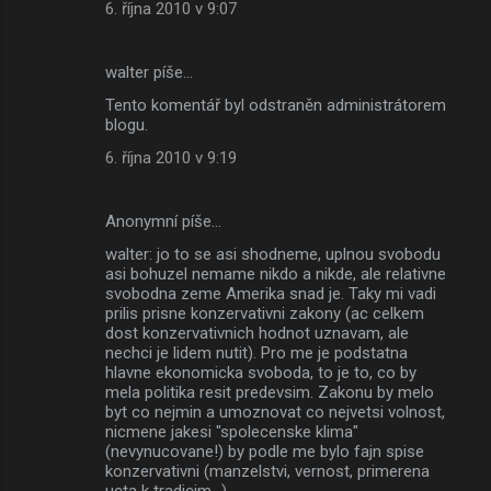
6. října 2010 v 9:07
walter píše…
Tento komentář byl odstraněn administrátorem
blogu.
6. října 2010 v 9:19
Anonymní píše…
walter: jo to se asi shodneme, uplnou svobodu
asi bohuzel nemame nikdo a nikde, ale relativne
svobodna zeme Amerika snad je. Taky mi vadi
prilis prisne konzervativni zakony (ac celkem
dost konzervativnich hodnot uznavam, ale
nechci je lidem nutit). Pro me je podstatna
hlavne ekonomicka svoboda, to je to, co by
mela politika resit predevsim. Zakonu by melo
byt co nejmin a umoznovat co nejvetsi volnost,
nicmene jakesi "spolecenske klima"
(nevynucovane!) by podle me bylo fajn spise
konzervativni (manzelstvi, vernost, primerena
ucta k tradicim...).