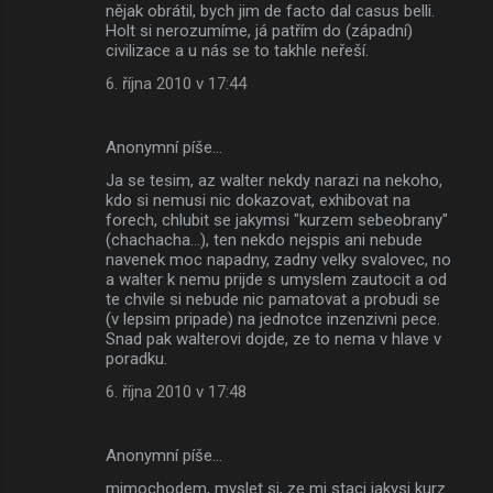
nějak obrátil, bych jim de facto dal casus belli.
Holt si nerozumíme, já patřím do (západní)
civilizace a u nás se to takhle neřeší.
6. října 2010 v 17:44
Anonymní píše…
Ja se tesim, az walter nekdy narazi na nekoho,
kdo si nemusi nic dokazovat, exhibovat na
forech, chlubit se jakymsi "kurzem sebeobrany"
(chachacha...), ten nekdo nejspis ani nebude
navenek moc napadny, zadny velky svalovec, no
a walter k nemu prijde s umyslem zautocit a od
te chvile si nebude nic pamatovat a probudi se
(v lepsim pripade) na jednotce inzenzivni pece.
Snad pak walterovi dojde, ze to nema v hlave v
poradku.
6. října 2010 v 17:48
Anonymní píše…
mimochodem, myslet si, ze mi staci jakysi kurz