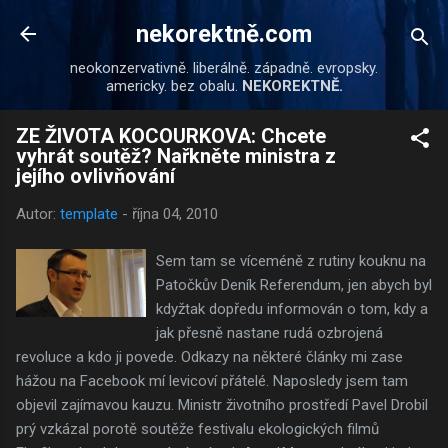
Přeskočit na hlavní obsah
nekorektně.com
neokonzervativně. liberálně. západně. evropsky.
americky. bez obalu.
NEKOREKTNĚ.
ZE ŽIVOTA KOCOURKOVA: Chcete
vyhrát soutěž? Nařkněte ministra z
jejího ovlivňování
Autor:
template
-
října 04, 2010
Sem tam se víceméně z rutiny kouknu na
Patočkův Deník Referendum, jen abych byl
kdyžtak dopředu informován o tom, kdy a
jak přesně nastane rudá ozbrojená
revoluce a kdo ji povede. Odkazy na některé články mi zase
hážou na Facebook mí levicoví přátelé. Naposledy jsem tam
objevil zajímavou kauzu. Ministr životního prostředí Pavel Drobil
prý vzkázal porotě soutěže festivalu ekologických filmů