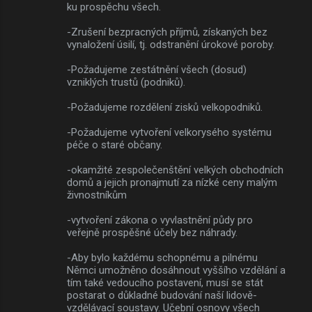
ku prospěchu všech.
-Zrušení bezpracných příjmů, získaných bez
vynaložení úsilí, tj. odstranění úrokové poroby.
-Požadujeme zestátnění všech (dosud)
vzniklých trustů (podniků).
-Požadujeme rozdělení zisků velkopodniků.
-Požadujeme vytvoření velkorysého systému
péče o staré občany.
-okamžité zespolečenštění velkých obchodních
domů a jejich pronajmutí za nízké ceny malým
živnostníkům
-vytvoření zákona o vyvlastnění půdy pro
veřejně prospěšné účely bez náhrady.
-Aby bylo každému schopnému a pilnému
Němci umožněno dosáhnout vyššího vzdělání a
tím také vedoucího postavení, musí se stát
postarat o důkladné budování naší lidově-
vzdělávací soustavy. Učební osnovy všech