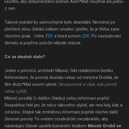
Ekofilm, aby dokumentární snímek Auto*Mat nevyhrál ani jednu
z cen.
Takové jednání by samozřejmě bylo skandální. Nicméně po
přečtení obou článků celkem snadno zjistíte, že je třeba zase
všechno jinak - čtěte
ZDE
a hned potom
ZDE
. Po nastudování
tématu si pojďme položit několik otázek.
Co se vlastně stalo?
Jeden z porotců, architekt Milunić, řekl redaktorovi Deníku
Referendum, že porota dostala vzkaz od ministra Drobila, že
film Auto*Mat nesmí vyhrát.
Nevzpomíná si však, kdo porotě
vzkaz vyřídil.
Milunić později (v dalším článku) celou informaci popřel.
Respektive řekl jen, že něco takového slyšel, ale neví kdy, kde a
od koho. Stejně tak zmíněnou informaci popřeli všichni další
členové poroty. To ovšem soudruhům nezabránilo, aby
následující článek opatřili bulvárním titulkem
Ministr Drobil se