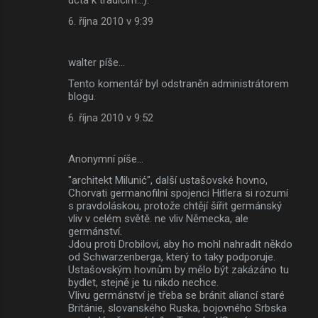
6. října 2010 v 9:39
walter píše…
Tento komentář byl odstraněn administrátorem
blogu.
6. října 2010 v 9:52
Anonymní píše…
"architekt Milunić", další ustašovské hovno,
Chorvati germanofilní spojenci Hitlera si rozumí
s pravdoláskou, protože chtějí šířit germánský
vliv v celém světě. ne vliv Německa, ale
germánství.
Jdou proti Drobilovi, aby ho mohl nahradit někdo
od Schwarzenberga, který to taky podporuje.
Ustašovským hovnům by mělo být zakázáno tu
bydlet, stejně je tu nikdo nechce.
Vlivu germánství je třeba se bránit aliancí staré
Británie, slovanského Ruska, bojovného Srbska