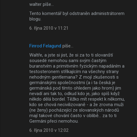
walter píše…
Tento komentář byl odstraněn administrátorem
blogu.
6. října 2010 v 11:21
Finrod Felagund
píše…
Waltře, a jste si jist, že si za to ti slovanští
sousedé nemohou sami svým častým
buranstvím a primitivním fyzickým napadáním a
testosteronem stříkajícím na všechny strany
nehodným gentlemana? Z mojí zkušenosti s
germánskými společnostmi (a i ta česká je
germánská pod tímto ohledem jako hrom) jim
nevadí ani tak to, odkud kdo je, jako spíš když
někdo dělá bordel. Těžko mít respekt k někomu,
kdo se chová necivilizovaně - a že zrovna muži
(ne ženy) pocházející ze slovanských národů
mají takové chování často v oblibě... za to ti
Germáni přeci nemohou.
6. října 2010 v 12:02