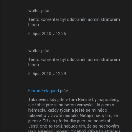
walter píše…
Tento komentář byl odstraněn administrátorem
blogu.
6. října 2010 v 12:26
walter píše…
Tento komentář byl odstraněn administrátorem
blogu.
6. října 2010 v 12:29
Finrod Felagund
píše…
Tak nevím, kdy jste v tom Berlíně byl naposledy,
ale tohle jste si na beton vymyslel. Já jsem v
Německu každý týden a ještě se mi něco
takového v životě nestalo. Netajím se s tím, že
jsem z ČR a s předsudky jsem se nesetkal.
Jestli ono to totiž nebude tím, že se nechovám
jako agresivní Slovan, z něhož stříká frustrace a