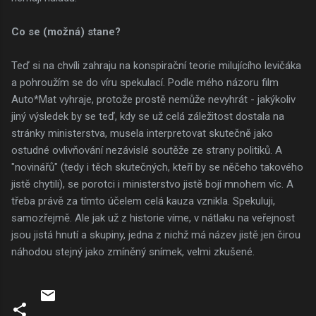
Co se (možná) stane?
Teď si na chvíli zahraju na konspirační teorie milujícího levičáka
a pohroužím se do víru spekulací. Podle mého názoru film
Auto*Mat vyhraje, protože prostě nemůže nevyhrát - jakýkoliv
jiný výsledek by se teď, kdy se už celá záležitost dostala na
stránky ministerstva, musela interpretovat skutečně jako
ostudné ovlivňování nezávislé soutěže ze strany politiků. A
"novinářů" (tedy i těch skutečných, kteří by se něčeho takového
jistě chytili), se porotci i ministerstvo jistě bojí mnohem víc. A
třeba právě za tímto účelem celá kauza vznikla. Spekuluji,
samozřejmě. Ale jak už z historie víme, v nátlaku na veřejnost
jsou jistá hnutí a skupiny, jedna z nichž má název jistě jen čirou
náhodou stejný jako zmíněný snímek, velmi zkušené.