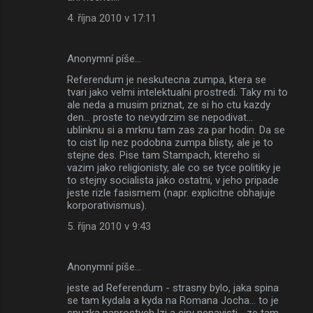
4. října 2010 v 17:11
Anonymní píše…
Referendum je neskutecna zumpa, ktera se
tvari jako velmi intelektualni prostredi. Taky mi to
ale neda a musim priznat, ze si ho ctu kazdy
den... proste to nevydrzim se nepodivat...
ublinknu si a mrknu tam zas za par hodin. Da se
to cist lip nez podobna zumpa blisty, ale je to
stejne des. Pise tam Stampach, ktereho si
vazim jako religionisty, ale co se tyce politiky je
to stejny socialista jako ostatni, v jeho pripade
jeste rizle fasismem (napr. explicitne obhajuje
korporativismus).
5. října 2010 v 9:43
Anonymní píše…
jeste ad Referendum - strasny bylo, jaka spina
se tam kydala a kyda na Romana Jocha... to je
snuzka naprostych lzi a ciry nenavisti... ze tam