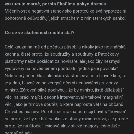
vykrucuje marně, porota Ekofilmu pokyn dostala
.
Mlčenlivost a negativní stanovisko porotců ke své hypotéze si
bohorovně odůvodňují jejich strachem z ministerských sankcí.
Co se ve skutečnosti mohlo stát?
Celá kauza na mě od počátku působila nikoliv jako novinářská
kachna, čistě proto, že soudružky a soudruhy z Patočkovy
platformy nelze pokládat za novináře, ale jako čirý nesmysl
vystavěný na osvědčeném postulátu "jedna paní povídala".
Někdo prý něco říkal, ale nikdo vlastně neví co a hlavně kdo, to
je jedno, hlavně že se veřejně očerní nenáviděný pravicový
ministr. Zároveň silně pochybuji, že by ministr, jistě důležitější
věci na práci mající, osobně intervenoval v takové marginální
věci, jako je filmová soutěž, o které naprostá většina občanů
ČR vůbec nic neví. Porotci se možná odmítají bavit s "novináři"
ne proto, že by se báli sankcí ze strany ministerstva, ale prostě
proto, že na útočící levicové aktivistické magory jednoduše
nemají náladu.