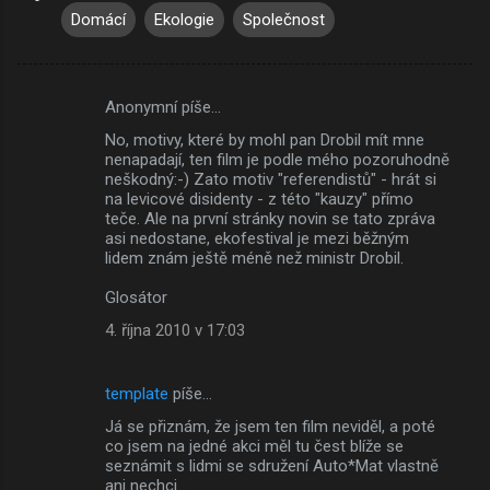
Domácí
Ekologie
Společnost
Anonymní píše…
K
No, motivy, které by mohl pan Drobil mít mne
o
nenapadají, ten film je podle mého pozoruhodně
m
neškodný:-) Zato motiv "referendistů" - hrát si
na levicové disidenty - z této "kauzy" přímo
e
teče. Ale na první stránky novin se tato zpráva
asi nedostane, ekofestival je mezi běžným
n
lidem znám ještě méně než ministr Drobil.
t
Glosátor
á
4. října 2010 v 17:03
ř
e
template
píše…
Já se přiznám, že jsem ten film neviděl, a poté
co jsem na jedné akci měl tu čest blíže se
seznámit s lidmi se sdružení Auto*Mat vlastně
ani nechci...