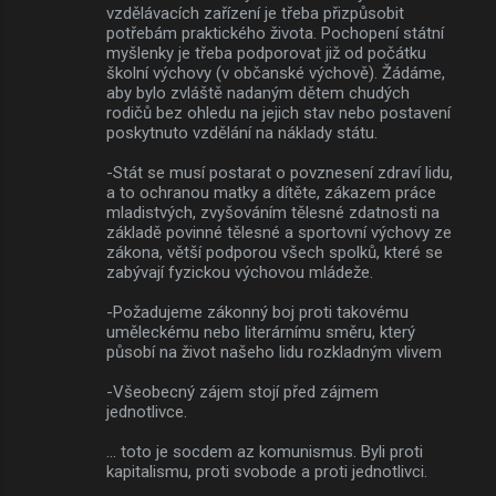
vzdělávacích zařízení je třeba přizpůsobit
potřebám praktického života. Pochopení státní
myšlenky je třeba podporovat již od počátku
školní výchovy (v občanské výchově). Žádáme,
aby bylo zvláště nadaným dětem chudých
rodičů bez ohledu na jejich stav nebo postavení
poskytnuto vzdělání na náklady státu.
-Stát se musí postarat o povznesení zdraví lidu,
a to ochranou matky a dítěte, zákazem práce
mladistvých, zvyšováním tělesné zdatnosti na
základě povinné tělesné a sportovní výchovy ze
zákona, větší podporou všech spolků, které se
zabývají fyzickou výchovou mládeže.
-Požadujeme zákonný boj proti takovému
uměleckému nebo literárnímu směru, který
působí na život našeho lidu rozkladným vlivem
-Všeobecný zájem stojí před zájmem
jednotlivce.
... toto je socdem az komunismus. Byli proti
kapitalismu, proti svobode a proti jednotlivci.