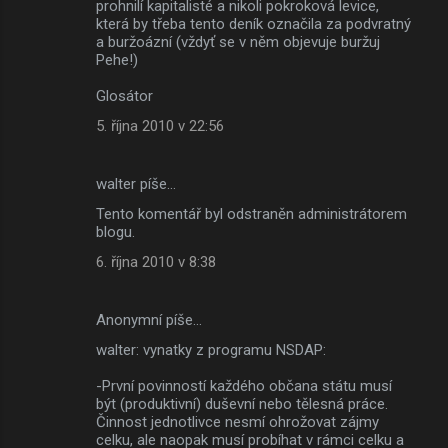
prohnilí kapitalisté a nikoli pokroková levice,
která by třeba tento deník označila za podvratný
a buržoázní (vždyť se v něm objevuje buržuj
Pehe!)
Glosátor
5. října 2010 v 22:56
walter píše…
Tento komentář byl odstraněn administrátorem
blogu.
6. října 2010 v 8:38
Anonymní píše…
walter: vynatky z programu NSDAP:
-První povinností každého občana státu musí
být (produktivní) duševní nebo tělesná práce.
Činnost jednotlivce nesmí ohrožovat zájmy
celku, ale naopak musí probíhat v rámci celku a