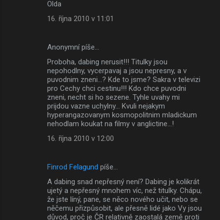
Olda
16. října 2010 v 11:01
Anonymní píše…
Proboha, dabing nerusit!!! Titulky jsou
nepohodlny, vycerpavaj a jsou nepresny, a v
puvodnim zneni...? Kde to jsme? Sakra v televizi
pro Cechy chci cestinu!!! Kdo chce puvodni
zneni, necht si ho sezene. Tyhle uvahy mi
prijdou vazne uchylny... Kvuli nejakym
hyperangazovanym kosmopolitnim mladickum
nehodlam koukat na filmy v anglictine...!
16. října 2010 v 12:00
Finrod Felagund
píše…
A dabing snad nepřesný není? Dabing je kolikrát
ujetý a nepřesný mnohem víc, než titulky. Chápu,
že jste líný, pane, se něco nového učit, nebo se
něčemu přizpůsobit, ale přesně lidé jako Vy jsou
důvod, proč je ČR relativně zaostalá země proti