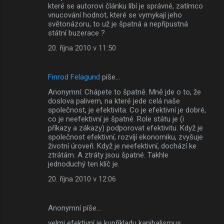
které se autorovi článku líbí je správné, zatímco
vnucování hodnot, které se vymykají jeho
světonázoru, to už je špatná a nepřípustná
státní buzerace ?
20. října 2010 v 11:50
Finrod Felagund
píše…
Anonymní: Chápete to špatně. Mně jde o to, že
doslova palivem, na které jede celá naše
společnost, je efektivita. Co je efektivní je dobré,
co je neefektivní je špatné. Role státu je (i
příkazy a zákazy) podporovat efektivitu. Když je
společnost efektivní, rozvíjí ekonomiku, zvyšuje
životní úroveň. Když je neefektivní, dochází ke
ztrátám. A ztráty jsou špatné. Takhle
jednoduchý ten klíč je.
20. října 2010 v 12:06
Anonymní píše…
velmi efektivní je kupříkladu kanibalismus.