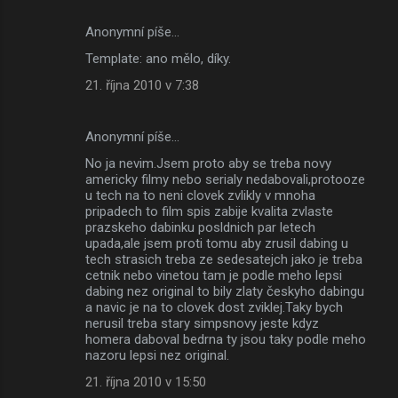
Anonymní píše…
Template: ano mělo, díky.
21. října 2010 v 7:38
Anonymní píše…
No ja nevim.Jsem proto aby se treba novy
americky filmy nebo serialy nedabovali,protooze
u tech na to neni clovek zvlikly v mnoha
pripadech to film spis zabije kvalita zvlaste
prazskeho dabinku posldnich par letech
upada,ale jsem proti tomu aby zrusil dabing u
tech strasich treba ze sedesatejch jako je treba
cetnik nebo vinetou tam je podle meho lepsi
dabing nez original to bily zlaty českyho dabingu
a navic je na to clovek dost zviklej.Taky bych
nerusil treba stary simpsnovy jeste kdyz
homera daboval bedrna ty jsou taky podle meho
nazoru lepsi nez original.
21. října 2010 v 15:50