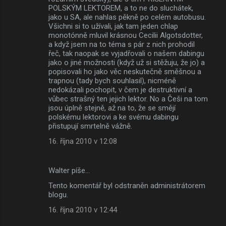
POLSKÝM LEKTOREM, a to ne do sluchátek,
jako u SA, ale nahlas pěkně po celém autobusu.
Všichni si to užívali, jak tam jeden chlap
monotónně mluvil krásnou Cecilii Algotsdotter,
a když jsem na to téma s pár z nich prohodil
řeč, tak naopak se vyjadřovali o našem dabingu
jako o jiné možnosti (když už si stěžuju, že jo) a
popisovali ho jako věc neskutečně směšnou a
trapnou (tady bych souhlasil), nicméně
nedokázali pochopit, v čem je destruktivní a
vůbec strašný ten jejich lektor. No a Češi na tom
jsou úplně stejně, až na to, že se smějí
polskému lektorovi a ke svému dabingu
přistupují smrtelně vážně.
16. října 2010 v 12:08
Walter píše…
Tento komentář byl odstraněn administrátorem
blogu.
16. října 2010 v 12:44