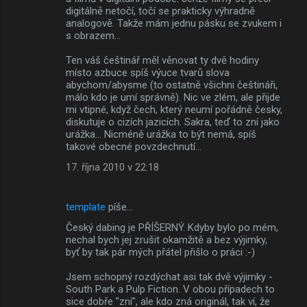
digitálně netočí, točí se prakticky výhradně
analogově. Takže mám jednu pásku se zvukem i
s obrazem...
Ten váš češtinář měl věnovat ty dvě hodiny
místo azbuce spíš výuce tvarů slova
abychom/abysme (to ostatně všichni češtináři,
málo kdo je umí správně). Nic ve zlém, ale přijde
mi vtipné, když čech, který neumí pořádně česky,
diskutuje o cizích jazicích. Sakra, teď to zní jako
urážka... Nicméně urážka to být nemá, spíš
takové obecné povzdechnutí...
17. října 2010 v 22:18
template
píše…
Český dabing je PŘÍŠERNÝ. Kdyby bylo po mém,
nechal bych jej zrušit okamžitě a bez výjimky,
byť by tak pár mých přátel přišlo o práci :-)
Jsem schopný rozdýchat asi tak dvě výjimky -
South Park a Pulp Fiction. V obou případech to
sice dobře "zní", ale kdo zná originál, tak ví, že