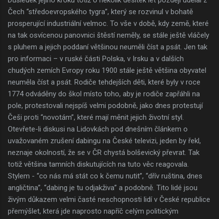
Čech “středoevropského tygra”, který se rozvinul v bohatě
prosperující industriální velmoc. To vše v době, kdy země, které
na tak osvícenou panovnici štěstí neměly, se stále ještě vláčely
s pluhem a jejich poddaní většinou neuměli číst a psát. Jen tak
pro informaci – v ruské části Polska, v Irsku a v dalších
chudých zemích Evropy roku 1900 stále ještě většina obyvatel
neuměla číst a psát. Rodiče tehdejších děti, které byly v roce
1774 odváděny do škol místo toho, aby je rodiče zapřáhli na
pole, protestovali nejspíš velmi podobně, jako dnes protestují
Češi proti “novotám”, které mají měnit jejich životní styl.
Otevřete-li diskusi na Lidovkách pod dnešním článkem o
uvažovaném zrušení dabingu na České televizi, jeden by řekl,
neznaje okolností, že se v ČR chystá bolševický převrat. Tak
totiž většina tamních diskutujících na tuto věc reagovala.
Stylem - “co nás má stát co k čemu nutit”, “dřív ruština, dnes
angličtina”, “dabing je tu odjakživa” a podobně. Tito lidé jsou
živým důkazem velmi časté neschopnosti lidí v České republice
přemýšlet, která jde naprosto napříč celým politickým