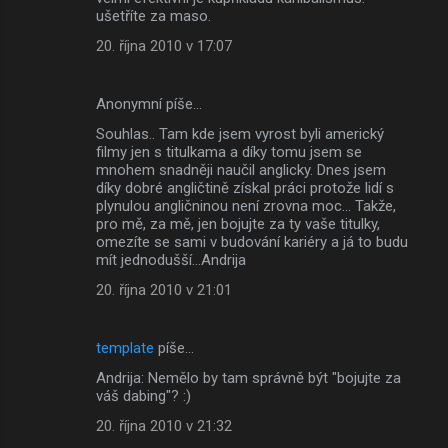
ušetříte za maso.
20. října 2010 v 17:07
Anonymní píše…
Souhlas.. Tam kde jsem vyrost byli americký
filmy jen s titulkama a díky tomu jsem se
mnohem snadněji naučil anglicky. Dnes jsem
díky dobré angličtině získal práci protože lidí s
plynulou angličninou není zrovna moc... Takže,
pro mě, za mě, jen bojujte za ty vaše titulky,
omezíte se sami v budování kariéry a já to budu
mít jednodušší...Andrija
20. října 2010 v 21:01
template
píše…
Andrija: Nemělo by tam správně být "bojujte za
váš dabing"? :)
20. října 2010 v 21:32