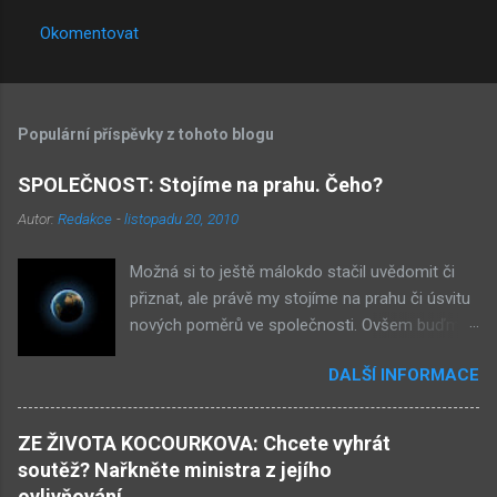
Okomentovat
Populární příspěvky z tohoto blogu
SPOLEČNOST: Stojíme na prahu. Čeho?
Autor:
Redakce
-
listopadu 20, 2010
Možná si to ještě málokdo stačil uvědomit či
přiznat, ale právě my stojíme na prahu či úsvitu
nových poměrů ve společnosti. Ovšem buďme
v klidu, netýká se to nás, ale až našich dětí.
DALŠÍ INFORMACE
Novými poměry ve společnosti myslím
přiklonění se s některé z nám již historicky
známých situací. Přiznejme si to otevřeně – je
ZE ŽIVOTA KOCOURKOVA: Chcete vyhrát
to buď nová forma demokracie, anebo
soutěž? Nařkněte ministra z jejího
nacismus. Těžko si někdo z nás mohl
ovlivňování