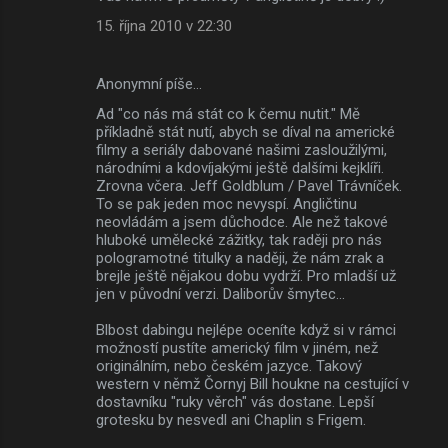
15. října 2010 v 22:30
Anonymní píše…
Ad "co nás má stát co k čemu nutit." Mě
příkladně stát nutí, abych se díval na americké
filmy a seriály dabované našimi zasloužilými,
národními a kdovíjakými ještě dalšími kejklíři.
Zrovna včera. Jeff Goldblum / Pavel Trávníček.
To se pak jeden moc nevyspí. Angličtinu
neovládám a jsem důchodce. Ale než takové
hluboké umělecké zážitky, tak raději pro nás
pologramotné titulky a naději, že nám zrak a
brejle ještě nějakou dobu vydrží. Pro mladší už
jen v původní verzi. Daliborův šmytec...
Blbost dabingu nejlépe oceníte když si v rámci
možností pustíte americký film v jiném, než
originálním, nebo českém jazyce. Takový
western v němž Čornyj Bill houkne na cestující v
dostavníku "ruky věrch" vás dostane. Lepší
grotesku by nesvedl ani Chaplin s Frigem.