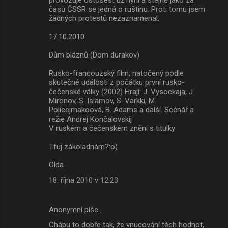
časů ČSSR se jedná o ruštinu. Proti tomu jsem
žádných protestů nezaznamenal.
17.10.2010
Dům bláznů (Dom durakov)
Rusko-francouzský film, natočený podle
skutečné události z počátku první rusko-
čečenské války (2002) Hrají: J. Vysockaja, J.
Mironov, S. Islamov, S. Varkki, M.
Policejmakoová, B. Adams a další. Scénář a
režie Andrej Končalovskij
V ruském a čečenském znění s titulky
Tfuj zákoladnám?:o)
Olda
18. října 2010 v 12:23
Anonymní píše…
Chápu to dobře tak, že vnucování těch hodnot,