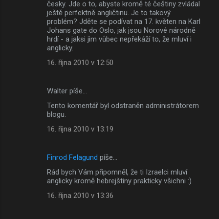
česky. Jde o to, abyste kromě té češtiny zvládal
ještě perfektně angličtinu. Je to takový
problém? Jděte se podívat na 17. květen na Karl
Johans gate do Oslo, jak jsou Norové národně
hrdí - a jaksi jim vůbec nepřekáží to, že mluví i
anglicky.
16. října 2010 v 12:50
Walter píše…
Tento komentář byl odstraněn administrátorem
blogu.
16. října 2010 v 13:19
Finrod Felagund
píše…
Rád bych Vám připomněl, že ti Izraelci mluví
anglicky kromě hebrejštiny prakticky všichni :)
16. října 2010 v 13:36