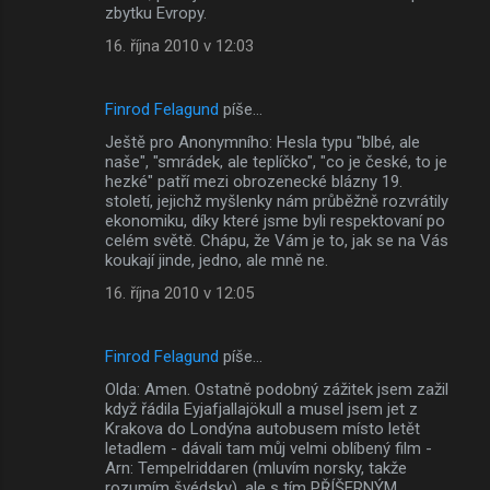
zbytku Evropy.
16. října 2010 v 12:03
Finrod Felagund
píše…
Ještě pro Anonymního: Hesla typu "blbé, ale
naše", "smrádek, ale teplíčko", "co je české, to je
hezké" patří mezi obrozenecké blázny 19.
století, jejichž myšlenky nám průběžně rozvrátily
ekonomiku, díky které jsme byli respektovaní po
celém světě. Chápu, že Vám je to, jak se na Vás
koukají jinde, jedno, ale mně ne.
16. října 2010 v 12:05
Finrod Felagund
píše…
Olda: Amen. Ostatně podobný zážitek jsem zažil
když řádila Eyjafjallajökull a musel jsem jet z
Krakova do Londýna autobusem místo letět
letadlem - dávali tam můj velmi oblíbený film -
Arn: Tempelriddaren (mluvím norsky, takže
rozumím švédsky), ale s tím PŘÍŠERNÝM