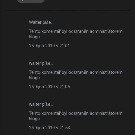
Walter píše…
K
Tento komentář byl odstraněn administrátorem
o
blogu.
m
15. října 2010 v 21:01
e
n
walter píše…
t
Tento komentář byl odstraněn administrátorem
á
blogu.
ř
15. října 2010 v 21:05
e
walter píše…
Tento komentář byl odstraněn administrátorem
blogu.
15. října 2010 v 21:53