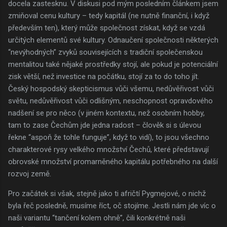
docela zastesknu. V diskusi pod mým posledním článkem jsem
zmiňoval cenu kultury – tedy kapitál (ne nutně finanční, i když
především ten), který může společnost získat, když se vzdá
určitých elementů své kultury. Odnaučení společnosti některých
“nevýhodných” zvyků souvisejících s tradiční společenskou
mentalitou také nějaké prostředky stojí, ale pokud je potenciální
zisk větší, než investice na počátku, stojí za to do toho jít.
Český hospodský skepticismus vůči všemu, nedůvěřivost vůči
světu, nedůvěřivost vůči odlišným, neschopnost opravdového
nadšení se pro něco (v jiném kontextu, než osobním hobby,
tam to zase Čechům jde jedna radost – člověk si s úlevou
řekne “aspoň že tohle funguje”, když to vidí), to jsou všechno
charakterové rysy velkého množství Čechů, které představují
obrovské množství promarněného kapitálu potřebného na další
rozvoj země.
Pro začátek si však, stejně jako ti afričtí Pygmejové, o nichž
byla řeč posledně, musíme říct, oč stojíme. Jestli nám jde víc o
naši variantu “tančení kolem ohně”, čili konkrétně naši