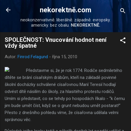
Přeskočit na hlavní obsah
nekorektně.com
neokonzervativně. liberálně. západně. evropsky.
americky. bez obalu.
NEKOREKTNĚ.
SPOLEČNOST: Vnucování hodnot není
vždy špatné
Autor:
Finrod Felagund
-
října 15, 2010
Představme si, že je rok 1774. Rodiče sedmiletého
dítěte se brání císařským drábům, kteří na základě povinné
školní docházky schválené císařovnou Marií Teresií hodlají
odvést dítě násilím do školy, za hlasitého protestu rodičů.
Umím si představit, co se tehdy po hospodách říkalo - “k čemu
jim bude umět číst, když se o grunt nebudou umět postarat!”
Přesto z dnešního pohledu víme, že císařovna udělala velmi
správnou věc.
Důsledek jejího kroku totiž o několik desítek let později udělal z