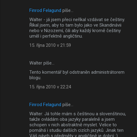
Finrod Felagund
píše…
Walter - já jsem přeci neříkal vzdávat se češtiny.
Říkal jsem, aby to tam bylo jako ve Skandinávii
nebo v Nizozemí, čili aby každý kromě češtiny
uměl i perfektně angličtinu.
15. října 2010 v 21:59
Walter píše…
Tento komentář byl odstraněn administrátorem
blogu.
15. října 2010 v 22:24
Finrod Felagund
píše…
Walter: Já tohle mám s češtinou a slovenštinou,
takže ovládám oba jazyky paralelně a jsem
schopen v nich abstraktně myslet. Velice to
pomáhá i studiu dalších cizích jazyků. Jinak ten
Váš návrh s předměty v angličtině je dobrý :)