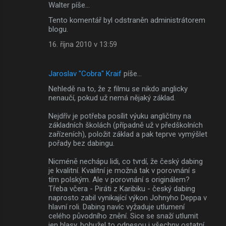
Walter píše…
Tento komentář byl odstraněn administrátorem
blogu.
16. října 2010 v 13:59
Jaroslav "Cobra" Kraif
píše…
Nehledě na to, že z filmu se nikdo anglicky
nenaučí, pokud už nemá nějaký základ.
Nejdřív je potřeba posílit výuku angličtiny na
základních školách (případně už v předškolních
zařízeních), položit základ a pak teprve vymýšlet
pořady bez dabingu.
Nicméně nechápu lidi, co tvrdí, že český dabing
je kvalitní. Kvalitní je možná tak v porovnání s
tím polským. Ale v porovnání s originálem?
Třeba včera - Piráti z Karibiku - český dabing
naprosto zabil vynikající výkon Johnyho Deppa v
hlavní roli. Dabing navíc vyžaduje utlumení
celého původního znění. Sice se snaží utlumit
jen hlasy, bohužel to odnesou i všechny ostatní