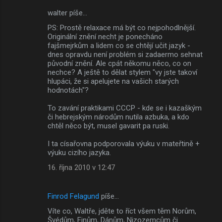
walter píše…
PS: Prostě relaxace má být co nejpohodlnější.
Originální znění necht je ponecháno
fajšmejrkům a lidem co se chtějí učit jazyk -
dnes opravdu není problém si zadaermo sehnat
původní znění. Ale cpát někomu něco, co on
nechce? A ještě to dělat stylem "vy jste takoví
hlupáci, že si apelujete na vašich starých
hodnotách"?
To zavání praktikami CCCP - kde se i kazaškým
či hebrejským národům nutila azbuka, a kdo
chtěl něco být, musel gavarit pa ruski.
I ta císařovna podporovala výuku v mateřtině +
výuku cizího jazyka.
16. října 2010 v 12:47
Finrod Felagund
píše…
Víte co, Waltře, jděte to říct všem těm Norům,
Švédům, Finům, Dánům, Nizozemcům či