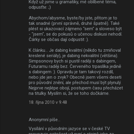
Když už jsme u gramatiky, mé oblíbené téma,
odpusťte: ;)
Abychom/abysme, byste/by jste, přitom je to
tak snadné (první správně, druhé špatně). Také
plést si ukazovací zájmeno "sem" a sloveso být
- "jsem", se do pokusů o učenou diskusi nehodí.
Čárky se občas dají odpustit :).
K článku... Je dabing kvalitní (někdo tu zmiňoval
kreslené seriály), je dabing nekvalitní (většina).
Simpsonovy bych si pustil raději s dabingem,
Futuramu raději bez. Červeného trpaslíka jedině
s dabingem :). Opravdu je tam takový rozdíl,
nebo jde jen o zvyk? Obecně jsem všemi deseti
pro původní znění, ale přechod musí být plynulý.
Nejprve nejlépe obojí, postupem času přecházet
na titulky. Myslím si, že se toho dočkáme.
18. října 2010 v 9:48
Anonymní píše…
Vysílání v původním jazyce se v české TV
provozuje ostošest už nyní a stejně jako za