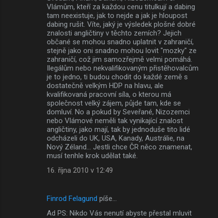
Vlámům, kteří za každou cenu titulkují a dabing
tam neexistuje, jak to nejde a jak je hloupost
dabing rušit. Víte, jaký je výsledek plošné dobré
znalosti angličtiny v těchto zemích? Jejich
občané se mohou snadno uplatnit v zahraničí,
stejně jako oni snadno mohou lovit "mozky" ze
zahraničí, což jim samozřejmě velmi pomáhá.
Ilegálům nebo nekvalifikovaným přistěhovalcům
je to jedno, ti budou chodit do každé země s
dostatečně velkým HDP na hlavu, ale
kvalifikovaná pracovní síla, o kterou má
společnost velký zájem, půjde tam, kde se
domluví. No a pokud by Seveřané, Nizozemci
nebo Vlámové neměli tak vynikající znalost
angličtiny, jako mají, tak by jednoduše tito lidé
odcházeli do UK, USA, Kanady, Austrálie, na
Nový Zéland... Jestli chce ČR něco znamenat,
musí tenhle krok udělat také.
16. října 2010 v 12:49
Finrod Felagund
píše…
Ad PS: Nikdo Vás nenutí abyste přestal mluvit