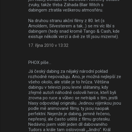
zvuky, takže třeba Záhada Blair Witch s
dabingem ztratila veškerou atmosféru.
Na druhou stranu akční filmy z 80. let (s
Arnoldem, Silvesterem a tak...) se mi víc líbí s
dabingem (tedy snad kromě Tango & Cash, kde
existuje několik verzí a dvě ze tří jsou mizerné).
17. října 2010 v 13:32
PHOX píše…
Já český dabing za nějaký národní poklad
rozhodně nepovažuju. Ano, je možná nejlepší ze
všeho okolo, ale stále je to hrůza. Většina
dabingu v televizi jsou levné slátaniny, kdy
zřejmě autoři náhodně oslovili herce, kteří byli
zrovna po ruce a vůbec se netrápili s tím, jestli
hlasy odpovídají originálu. Jedinou výjimkou jsou
podle mě animované filmy, ty jsou naopak
perfektní. Nejenže je dabing, jemně řečeno,
nepřesný, ale často udělá z filmu grotesku.
Nedávno jsem viděl jeden díl dabovaného
Tudors a krále tam oslovovali „Jindro“. Král