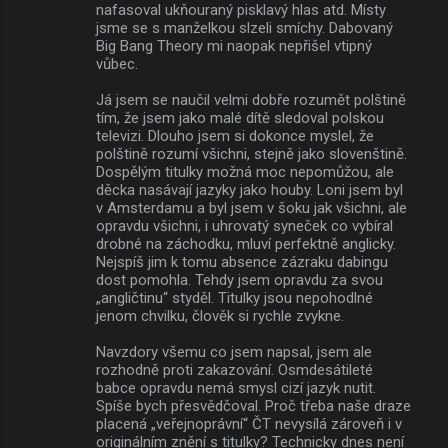
nafasoval ukňouraný pisklavý hlas atd. Místy
jsme se s manželkou slzeli smíchy. Dabovaný
Big Bang Theory mi naopak nepřišel vtipný
vůbec.
Já jsem se naučil velmi dobře rozumět polštině
tím, že jsem jako malé dítě sledoval polskou
televizi. Dlouho jsem si dokonce myslel, že
polštině rozumí všichni, stejně jako slovenštině.
Dospělým titulky možná moc nepomůžou, ale
děcka nasávají jazyky jako houby. Loni jsem byl
v Amsterdamu a byl jsem v šoku jak všichni, ale
opravdu všichni, i uhrovatý syneček co vybíral
drobné na záchodku, mluví perfektně anglicky.
Nejspíš jim k tomu absence zázraku dabingu
dost pomohla. Tehdy jsem opravdu za svou
„angličtinu“ styděl. Titulky jsou nepohodlné
jenom chvilku, člověk si rychle zvykne.
Navzdory všemu co jsem napsal, jsem ale
rozhodně proti zakazování. Osmdesátileté
babce opravdu nemá smysl cizí jazyk nutit.
Spíše bych přesvědčoval. Proč třeba naše draze
placená „veřejnoprávní“ ČT nevysílá zároveň i v
originálním znění s titulky? Technicky dnes není