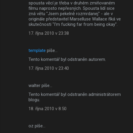
spousta věcí je třeba v druhém zmiňovaném
filmu naprosto nepřesných. Spousta lidí sice
zná větu "Jsem pekelně rozmrdanej" - ale v
originále představitel Marselluse Wallace říká ve
skutečnosti "I'm fucking far from being okay".
17. října 2010 v 23:38
template
píše…
Tento komentář byl odstraněn autorem.
17. října 2010 v 23:40
walter píše…
Tento komentář byl odstraněn administrátorem
blogu.
18. října 2010 v 8:50
oz píše…