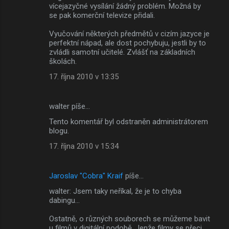
vícejazyčné vysílání žádný problém. Možná by
se pak komerční televize přidali.
Vyučování některých předmětů v cizím jazyce je
perfektní nápad, ale dost pochybuju, jestli by to
zvládli samotní učitelé. Zvlášť na základních
školách.
17. října 2010 v 13:35
walter píše…
Tento komentář byl odstraněn administrátorem
blogu.
17. října 2010 v 15:34
Jaroslav "Cobra" Kraif
píše…
walter: Jsem taky neříkal, že je to chyba
dabingu...
Ostatně, o různých souborech se můžeme bavit
u filmů v digitální podobě. Jenže filmy se přeci