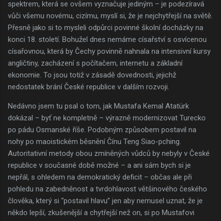
spektrem, která se ovšem vyznačuje jediným – je podezíravá
vůči všemu novému, cizímu, myslí si, že je nejchytřejší na světě.
Přesně jako si to mysleli odpůrci povinné školní docházky na
konci 18. století. Bohužel dnes nemáme císařství s osvícenou
císařovnou, která by Čechy povinně nahnala na intensivní kursy
angličtiny, zacházení s počítačem, internetu a základní
ekonomie. To jsou totiž v zásadě dovednosti, jejichž
nedostatek brání České republice v dalším rozvoji.
Nedávno jsem tu psal o tom, jak Mustafa Kemal Atatürk
dokázal – byť ne kompletně – výrazně modernizovat Turecko
po pádu Osmanské říše. Podobným způsobem postavil na
nohy po maoistickém běsnění Čínu Teng Siao-pching.
Autoritativní metody obou zmíněných vůdců by nebyly v České
republice v současné době možné – a ani sám bych si je
nepřál, s ohledem na demokratický deficit – občas ale při
pohledu na zabedněnost a tvrdohlavost většinového českého
člověka, který si “postavil hlavu” jen aby nemusel uznat, že je
někdo lepší, zkušenější a chytřejší než on, si po Mustafovi