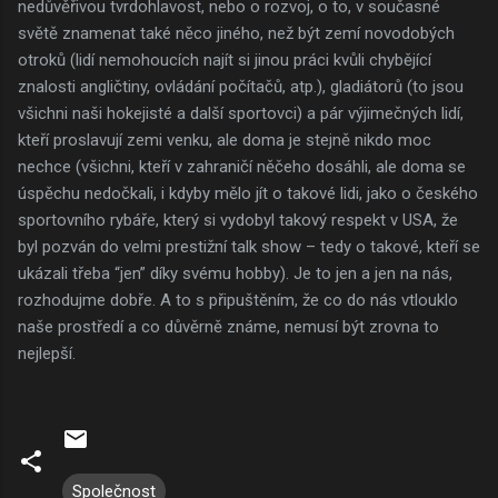
nedůvěřivou tvrdohlavost, nebo o rozvoj, o to, v současné
světě znamenat také něco jiného, než být zemí novodobých
otroků (lidí nemohoucích najít si jinou práci kvůli chybějící
znalosti angličtiny, ovládání počítačů, atp.), gladiátorů (to jsou
všichni naši hokejisté a další sportovci) a pár výjimečných lidí,
kteří proslavují zemi venku, ale doma je stejně nikdo moc
nechce (všichni, kteří v zahraničí něčeho dosáhli, ale doma se
úspěchu nedočkali, i kdyby mělo jít o takové lidi, jako o českého
sportovního rybáře, který si vydobyl takový respekt v USA, že
byl pozván do velmi prestižní talk show – tedy o takové, kteří se
ukázali třeba “jen” díky svému hobby). Je to jen a jen na nás,
rozhodujme dobře. A to s připuštěním, že co do nás vtlouklo
naše prostředí a co důvěrně známe, nemusí být zrovna to
nejlepší.
Společnost