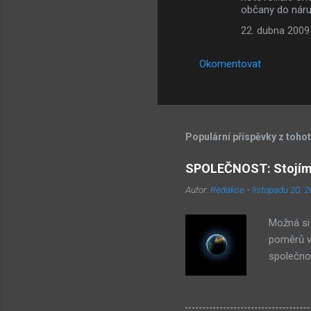
občany do náru
22. dubna 2009
Okomentovat
Populární příspěvky z toho
SPOLEČNOST: Stojíme
Autor:
Redakce
-
listopadu 20, 
Možná si 
poměrů ve
společnos
– je to 
etnikum z
obchodů. 