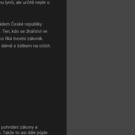
 lynči, ale určitě nejde o
 řádem České republiky
 Ten, kdo se žhářství ve
o říká trestní zákoník.
ku dámě s šátkem na očích.
dy pohrdání zákony a
 Takže to asi dále půjde