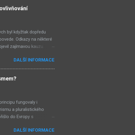
ří k nejlepším. Ale jsou
ovlivňování
bným směrem jako doposud,
ískávat větší a větší
ch byl kdyžtak dopředu
 povede. Odkazy na některé
jevil zajímavou kauzu.
kologických filmů Ekofilm,
DALŠÍ INFORMACE
 by samozřejmě bylo
a zase všechno jinak -
ik otázek. Co se vlastně
lismem?
, že porota dostala vzkaz
rotě vzkaz vyřídil. Milunić
incipu fungovaly i
rismu a pluralistického
řišlo do Evropy s
zích hru s nulovým
DALŠÍ INFORMACE
filosofie odvozené od