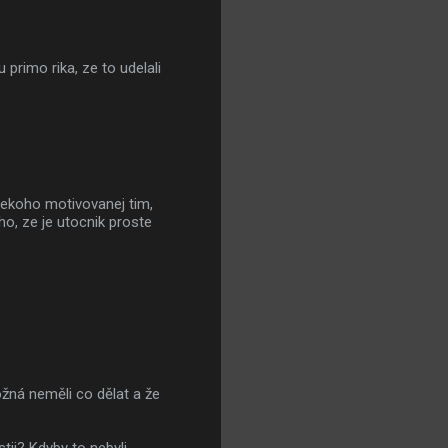
rimo rika, ze to udelali
nekoho motivovanej tim,
ho, ze je utocnik proste
ožná neměli co dělat a že