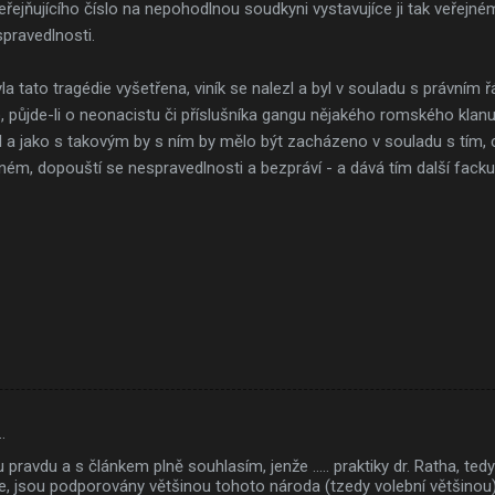
řejňujícího číslo na nepohodlnou soudkyni vystavujíce ji tak veřejnému
pravedlnosti.
yla tato tragédie vyšetřena, viník se nalezl a byl v souladu s právním
, půjde-li o neonacistu či příslušníka gangu nějakého romského klanu.
el a jako s takovým by s ním by mělo být zacházeno v souladu s tím, c
iném, dopouští se nespravedlnosti a bezpráví - a dává tím další fac
…
pravdu a s článkem plně souhlasím, jenže ..... praktiky dr. Ratha, te
 jsou podporovány většinou tohoto národa (tzedy volební většinou).