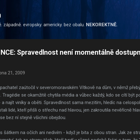
Přeskočit na hlavní obsah
m
ě. západně. evropsky. americky. bez obalu.
NEKOREKTNĚ.
NCE: Spravedlnost není momentálně dostupn
bna 21, 2009
achatel zaútočil v severomoravském Vítkově na dům, v němž přebý
. Tragédie se okamžitě chytila média a vůbec každý, kdo se cítí být 
- a najít viníky a oběti. Spravedlnost sama mezitím, hledíc na celosp
tali lidé, kteří přišli o střechu nad hlavou, jen zakroutila nevěřícně hl
se bez ní stejně všichni obejdou.
šátkem na očích ani nedivím - když je bita z obou stran. Jak ze str
romství, tak ze strany těch, kteří tvrdí v různé podobě frázi o tom, že "si