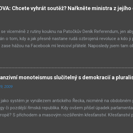
ti a nyní již jejich děti chodí do našich škol. A tam mezi studenty pat
: Chcete vyhrát soutěž? Nařkněte ministra z jejího 
iní. Co to pro nás znamená? Za 10 až 20 let, když vývoj půjde podo
kum bude získávat ve společnosti stále větší význam – rodiče budou z
ou sílu, jejich děti budou získávat prestižnější zaměstnání a výz...
se víceméně z rutiny kouknu na Patočkův Deník Referendum, jen aby
n o tom, kdy a jak přesně nastane rudá ozbrojená revoluce a kdo ji
 zase hážou na Facebook mí levicoví přátelé. Naposledy jsem tam ob
ivotního prostředí Pavel Drobil prý vzkázal porotě soutěže festivalu e
mentární snímek Auto*Mat nevyhrál ani jednu z cen. Takové jednání
. Nicméně po přečtení obou článků celkem snadno zjistíte, že je třeb
E a hned potom ZDE . Po nastudování tématu si pojďme položit někol
zivní monoteismus slučitelný s demokracií a plura
den z porotců, architekt Milunić, řekl redaktorovi Deníku Referendum
9, 2009
ra Drobila, že film Auto*Mat nesmí vyhrát. Nevzpomíná si však, kdo po
v dalším článku) celou informaci popřel. Respektive řekl jen, že...
jako systém je vynálezem antického Řecka, nicméně na obdobném pr
ngy či pozdější římská republika. Kdy ovšem přišel úpadek parlamenta
vropě? S příchodem a masovým rozšířením křesťanství. Křesťanství p
vskutku revolučními. Především zavedlo v právu a mezilidských vzta
ro-sum game), tedy je-li A, není B a čím více A, tím méně B. Starší 