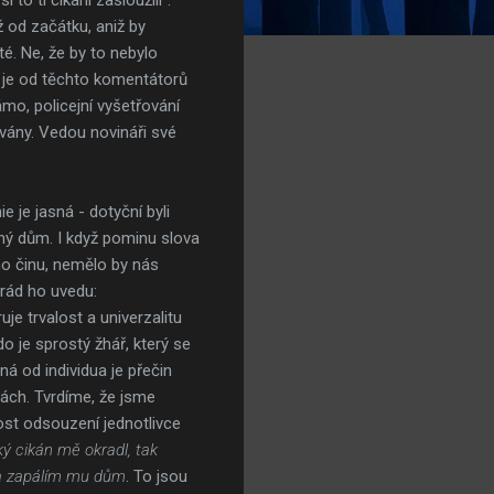
 od začátku, aniž by
té. Ne, že by to nebylo
e je od těchto komentátorů
ámo, policejní vyšetřování
ovány. Vedou novináři své
e je jasná - dotyční byli
ný dům. I když pominu slova
ho činu, nemělo by nás
 rád ho uvedu:
uje trvalost a univerzalitu
o je sprostý žhář, který se
 od individua je přečin
nách. Tvrdíme, že jsme
ost odsouzení jednotlivce
ký cikán mě okradl, tak
u a zapálím mu dům
. To jsou