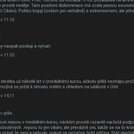
terie kolem toho. Proč 100.000 od Kocába? Proč požadavek na amnest
to prostě neděje. Tato positivní diskriminace má zcela jasnou souvislo
i Cikánů. Politici bojují (ovšem jen verbálně) s extremismem, ale jeho 
 v 11:10
…
ny naopak posiluji a vytvari
 v 11:55
zkrátka už několik let v (mediálním) kurzu, ačkoliv příliš nechápu pr
ožná se ještě k tématu vrátím s ohledem na události v Ústí.
 v 14:11
to
píše…
ové nejsou v mediálním kursu, náckům prostě razantě narůstá podpor
ůsobivých...nejsou to jen cikáni, ale převážně oni, takže se na to kr
o právě že není a nebude, pokud se nezačne řešit příčina. Stát vlastn