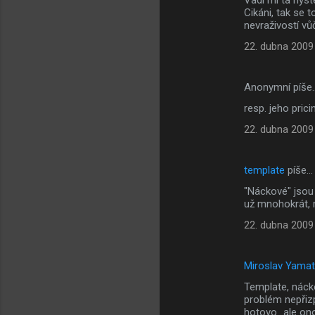
Vadí mi ta hys
Cikáni, tak se 
nevraživostí vůč
22. dubna 2009
Anonymní píše
resp. jeho prici
22. dubna 2009
template
píše…
"Náckové" jsou 
už mnohokrát, m
22. dubna 2009
Miroslav Yama
Template, náck
problém nepřizp
hotovo...ale on