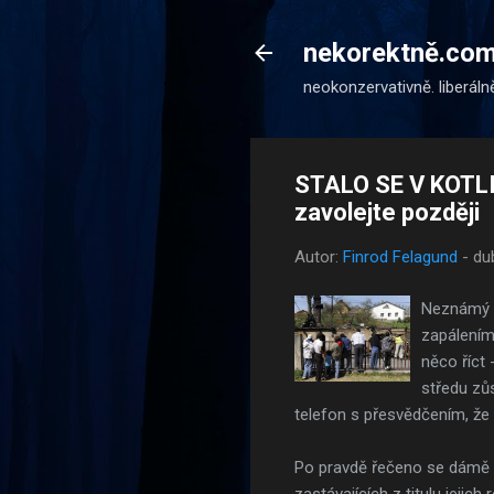
nekorektně.co
neokonzervativně. liberáln
STALO SE V KOTLI
zavolejte později
Autor:
Finrod Felagund
-
du
Neznámý p
zapálením
něco říct 
středu zůs
telefon s přesvědčením, že 
Po pravdě řečeno se dámě s 
zastávajících z titulu jejich 