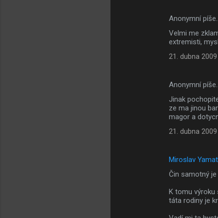
Anonymní píše
Velmi me zklam
extremisti, mys
21. dubna 2009
Anonymní píše
Jinak pochopite
ze ma jinou bar
magor a dotycne
21. dubna 2009
Miroslav Yama
Čin samotný je
K tomu výroku s
táta rodiny je k