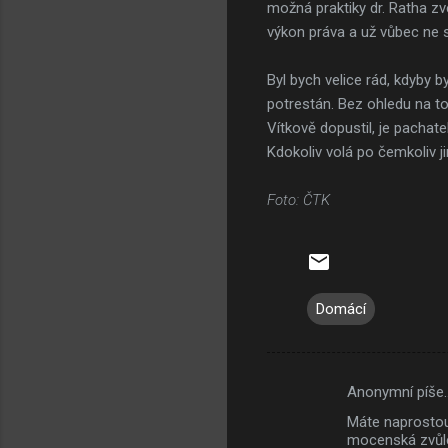
možná praktiky dr. Ratha zve
výkon práva a už vůbec ne s
Byl bych velice rád, kdyby b
potrestán. Bez ohledu na to
Vítkově dopustil, je pachat
Kdokoliv volá po čemkoliv j
Foto: ČTK
Domácí
Anonymní píše
K
Máte naprostou 
o
mocenská zvůle,