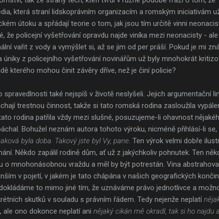
ia, která straní lidskoprávním organizacím a romským iniciativám už
tickém útoku a spřádají teorie o tom, jak jsou tím určitě vinni neonacis
 že policejní vyšetřování opravdu najde viníka mezi neonacisty - al
ní vařit z vody a vymýšlet si, až se jim od per práší. Pokud je mi zn
 a úniky z policejního vyšetřování novinářům už byly mnohokrát kritiz
adě kterého mohou činit závěry dříve, než je činí policie?
o spravedlnosti také nejspíš v životě neslyšeli. Jejich argumentační lini
jí trestnou činnost, takže si tato romská rodina zasloužila vypále
tato rodina patřila vždy mezi slušné, posuzujeme-li ohavnost nějaké
áchal. Bohužel neznám autora tohoto výroku, nicméně přihlásí-li se,
aková byla doba. Takový jste byl Vy, pane
. Ten výrok velmi dobře ilustr
ání. Někdo zapálil rodině dům, ať už z jakýchkoliv pohnutek. Ten někd
 o mnohonásobnou vraždu a měl by být potrestán. Vina abstrahovaná
enším v pojetí, v jakém je tato chápána v našich geografických konči
a dokládáme to mimo jiné tím, že uznáváme právo jednotlivce a možn
rétních skutků v souladu s právním řádem. Tedy nejenže neplatí
něja
, ale ono dokonce neplatí ani
nějaký cikán mě okradl, tak si ho najd