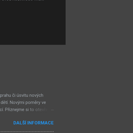
 prahu či úsvitu nových
 dětí. Novými poměry ve
cí. Přiznejme si to otevřeně
ohl nevšimnout, že určité
DALŠÍ INFORMACE
kolik obchůdků či spíše již
ěšně integrují do