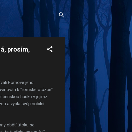
á, prosím,
vali Romové jeho
povinován k "romské otázce"
olečenskou hádku v jejímž
avou a vypla svůj mobilní
any obětí útoku se
 to ti cikáni zasloužili".