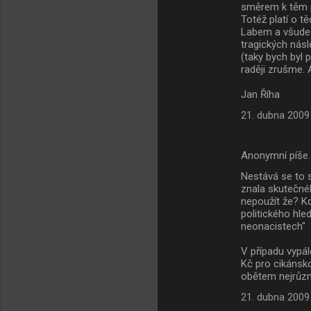
m
směrem k těm p
Totéž platí o t
e
Labem a všude 
tragických nás
n
(taky bych byl 
t
raději zrušme. 
á
Jan Říha
ř
21. dubna 2009
e
Anonymní píše
Nestává se to s
znala skutečné
nepoužít že? Kd
politického hled
neonacistech"
V případu vypál
Kč pro cikánsko
obětem nejrůzn
21. dubna 2009