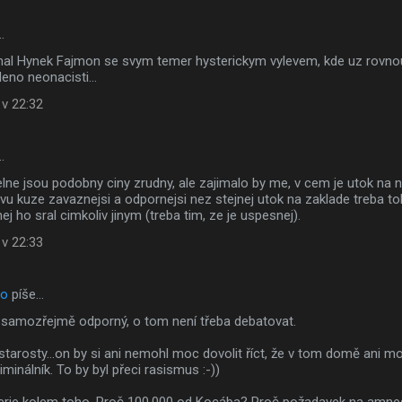
…
al Hynek Fajmon se svym temer hysterickym vylevem, kde uz rovnou p
leno neonacisti...
 v 22:32
…
lne jsou podobny ciny zrudny, ale zajimalo by me, v cem je utok na 
vu kuze zavaznejsi a odpornejsi nez stejnej utok na zaklade treba to
j ho sral cimkoliv jinym (treba tim, ze je uspesnej).
 v 22:33
to
píše…
 samozřejmě odporný, o tom není třeba debatovat.
tarosty...on by si ani nemohl moc dovolit říct, že v tom domě ani m
riminálník. To by byl přeci rasismus :-))