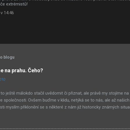
če extrémistů!
 v 14:46
to blogu
 na prahu. Čeho?
2010
to ještě málokdo stačil uvědomit či přiznat, ale právě my stojíme na
 společnosti. Ovšem buďme v klidu, netýká se to nás, ale až našich
ti myslím přiklonění se s některé z nám již historicky známých situa
buď nová forma demokracie, anebo nacismus. Těžko si někdo z nás m
ískává ve společnosti stále větší vliv – v každém městě již vlastní ně
Před deseti lety věc zcela nevídaná. Příslušníci tohoto etnika se úsp