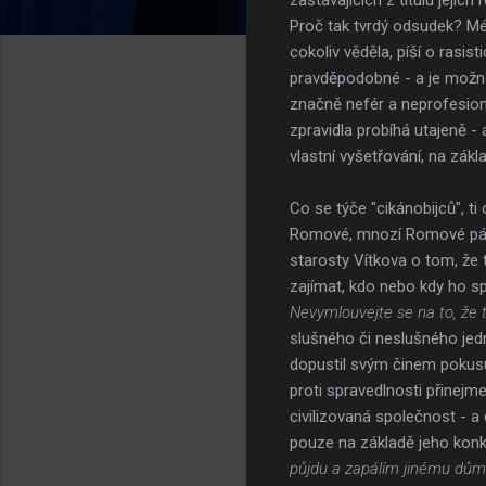
Proč tak tvrdý odsudek? Méd
cokoliv věděla, píší o rasis
pravděpodobné - a je možné,
značně nefér a neprofesionál
zpravidla probíhá utajeně -
vlastní vyšetřování, na zákl
Co se týče "cikánobijců", ti 
Romové, mnozí Romové pácha
starosty Vítkova o tom, že 
zajímat, kdo nebo kdy ho sp
Nevymlouvejte se na to, že t
slušného či neslušného jedn
dopustil svým činem pokusu
proti spravedlnosti přinejm
civilizovaná společnost - 
pouze na základě jeho konk
půjdu a zapálím jinému dům