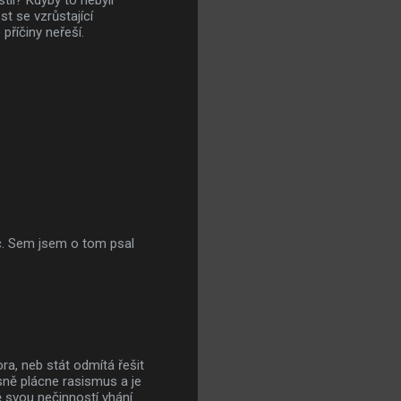
ii? Kdyby to nebyli
st se vzrůstající
příčiny neřeší.
oč. Sem jsem o tom psal
a, neb stát odmítá řešit
ásně plácne rasismus a je
ě svou nečinností vhání