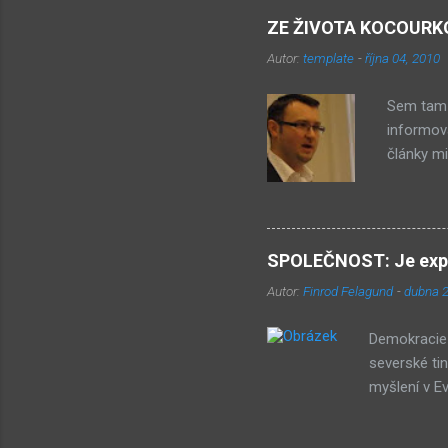
společnos
ZE ŽIVOTA KOCOURKOVA
prostě j
Autor:
template
-
října 04, 2010
toto etni
ekonomick
Sem tam 
informová
články mi
Ministr ž
aby doku
skandální
čtěte ZD
SPOLEČNOST: Je expan
stalo? Je
Autor:
Finrod Felagund
-
dubna 2
od minist
později (
Demokracie 
severské ti
myšlení v E
myšlenkami 
součtem (ze