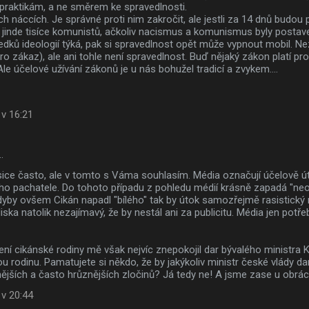
raktikám, a ne směrem ke spravedlnosti.
ěch náccích. Je správné proti nim zakročit, ale jestli za 14 dnů budou
jinde tisíce komunistů, ačkoliv nacismus a komunismus byly postav
ledků ideologií týká, pak si spravedlnost opět může vypnout mobil. 
pro zákaz), ale ani tohle není spravedlnost. Buď nějaký zákon platí p
Ale účelové užívání zákonů je u nás bohužel tradicí a zvykem....
 v 16:21
…
ice často, ale v tomto s Váma souhlasím. Média označují účelově úto
ho pachatele. Do tohoto případu z pohledu médií krásně zapadá "neo
yby ovšem Cikán napadl "bílého" tak by útok samozřejmě rasistický n
iska natolik nezajímavý, že by nestál ani za publicitu. Média jen potře
ení cikánské rodiny mě však nejvíc znepokojil dar bývalého ministra 
u rodinu. Pamatujete si někdo, že by jakýkoliv ministr české vlády da
ějších a často hrůznějších zločinů? Já tedy ne! A jsme zase u obrác
 v 20:44