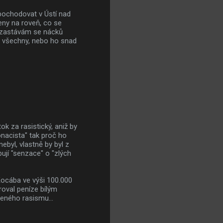
 pochodovat v Ústí nad
eny na roveň, co se
Nezastávám se nácků
ro všechny, nebo ho snad
k za rasistický, aniž by
nacista" tak proč ho
ebyl, vlastně by byl z
bují "senzace" o "zlých
Kocába ve výši 100.000
roval peníze bílým
eného rasismu...