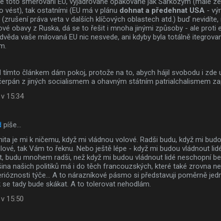
že toto směřování EU, vyjadřované opakovaně jak Sarkozym (malé ze
 vést), tak ostatními (EU má v plánu
dohnat a předehnat USA
- výr
zrušení práva veta v dalších klíčových oblastech atd.) buď nevidíte,
ové obavy z Ruska, dá se to řešit i mnoha jinými způsoby - ale prot
dvěda vaše milovaná EU nic nesvede, ani kdyby byla totálně itegrov
m.
od tímto článkem dám pokoj, protože na to, abych hájil svobodu i zde 
čerpán z jiných socialismem a ohavným státním patrialchalismem zap
 v 15:34
d
píše…
ita je mi k ničemu, když mi vládnou volové. Radši budu, když mi budo
lové, tak Vám to řeknu. Nebo ještě lépe - když mi budou vládnout li
st, budu mnohem radši, než když mi budou vládnout lidé neschopní b
šina našich politiků má i do těch francouzských, které také zrovna 
rióznosti týče... A to nárazníkové pásmo si představuji poměrně je
k se tady bude skákat. A to tolerovat nehodlám.
 v 15:50