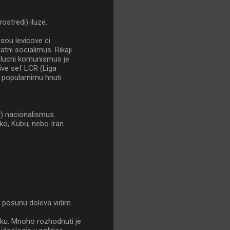
ostredi) iluze.
jsou levicove ci
tni socialimus. Rikaji
olucni komunismus je
ive sef LCR (Liga
e popularnimu hnuti
ky) nacionalismus.
ko, Kubu, nebo Iran.
o posunu doleva vidim
oku. Mnoho rozhodnuti je