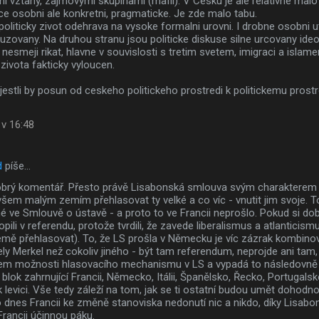
 vztahy, zajmovymi skupinami (mafii). V Cesku je ale relativne malo i
ce osobni ale konkretni, pragmaticke. Je zde malo tabu.
 politicky zivot odehrava na vysoke formalni urovni. I drobne osobni 
ovany. Na druhou stranu jsou politicke diskuse silne urcovany ideo
 nesmeji rikat, hlavne v souvislosti s tretim svetem, imigraci a islam
 zivota fakticky vyloucen.
, jestli by posun od ceskeho politickeho prostredi k politickemu pros
 v 16:48
d
píše…
 dobrý komentář. Přesto právě Lisabonská smlouva svým charaktere
em malým zemím přehlasovat ty velké a co víc - vnutit jim svoje. T
ve Smlouvě o ústavě - a proto to ve Francii neprošlo. Pokud si dob
ili v referendu, protože tvrdili, že zavede liberalismus a atlanticismu
ě přehlasovat). To, že LS prošla v Německu je víc zázrak kombinov
y Merkel než cokoliv jiného - být tam referendum, neprojde ani tam, 
sem možnosti hlasovacího mechanismu v LS a vypadá to následovně -
 blok zahrnující Francii, Německo, Itálii, Španělsko, Řecko, Portugals
 k levici. Vše tedy záleží na tom, jak se ti ostatní budou umět dohod
 dnes Francii ke změně stanoviska nedonutí nic a nikdo, díky Lisabo
rancii účinnou páku.