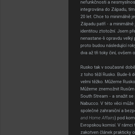
nefunkčnosti a nesmyslnosti 
integrována do Západu, tím
20 let. Chce to minimálně 
Západu patří - a minimálně
identitou ztotožní. Jsem př
nenastane-li opravdu velký 
proto budou následující rok
dva až tři toky činí, ovšem 
Rusko tak v současné době d
z toho těží Rusko. Bude-li 
velmi těžko. Můžeme Rusko z
Můžeme znemožnit Rusům zí
South Stream - a snažit se 
Nabucco. V této věci může s
společné zahraniční a bezpeč
and Home Affairs
) pod kom
Evropskou komisí. V rámci 
zakotven článek prakticky 