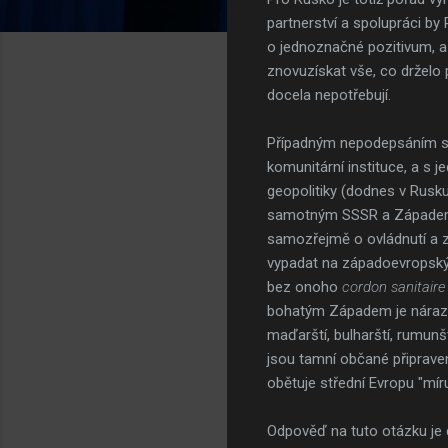
partnerství a spolupráci b
o jednoznačné pozitivum, a
znovuzískat vše, co drželo
docela nepotřebují.
Případným nepodepsáním sml
komunitární instituce, a s 
geopolitiky (dodnes v Rusku
samotným SSSR a Západem (
samozřejmě o ovládnutí a zo
vypadat na západoevropských
bez onoho
cordon sanitaire
bohatým Západem je nárazní
maďarští, bulharští, rumunští
jsou tamní občané připrave
obětuje střední Evropu "mír
Odpověď na tuto otázku je 