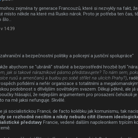
mohou zejména ty generace Francouzů, které si nezvykly na fakt, že 
é místo někde na které má Rusko nárok. Proto je potřeba ten čas, tě
 šlo...
 v 14:39
zahraniční a bezpečnostní politiky a policejní a justiční spolupráce"
Takže abychom se "ubránili" strašné a bezprostřední hrozbě bytí "ná
, jak si takové nárazníkové pásmo představujete? To nám sem, poku
isíce rusů a američanů a budou po sobě střílet na ulicích Prahy?)
, rad
rospěch pofidérní a nefér organizace s totalitními a megalomanskými
skou podobnost s dřívějším sovětským svazem. Děkuji pěkně, ale já 
oučky hlásající, že nejlepším argumentem pro prosazení čehokoli je 
 to na mě jaksi nefunguje. Skvělé.
ale já socialistickou Francii, de facto kolébku jak komunismu, tak nac
edy se rozhodně necítím a nikdy nebudu cítit členem ideologick
alistické představy
Francie, vedené dalším napoleonkem trpícím 
země.