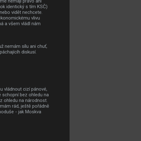
mě nemají právo ani
ok identický s tím KSČ)
 nebo vidět nechcete.
i ekonomickému vlivu
aná a všem vládl nám
už nemám sílu ani chuť,
áchajícíh diskusí.
u vládnout cizí pánové,
dé schopní bez ohledu na
ez ohledu na národnost.
nemám rád, ještě pořádně
dnoduše - jak Moskva