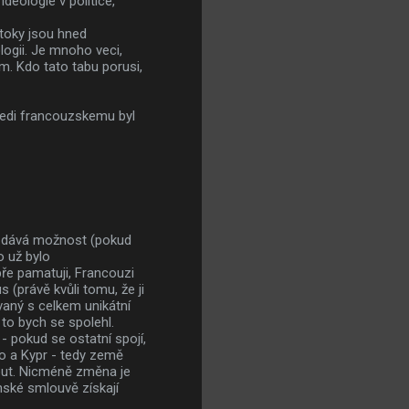
deologie v politice,
utoky jsou hned
logii. Je mnoho veci,
em. Kdo tato tabu porusi,
tredi francouzskemu byl
m dává možnost (pokud
o už bylo
ře pamatuji, Francouzi
s (právě kvůli tomu, že ji
aný s celkem unikátní
to bych se spolehl.
 pokud se ostatní spojí,
ko a Kypr - tedy země
nout. Nicméně změna je
nské smlouvě získají