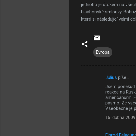
jednoho je útokem na všechn
Lisabonské smlouvy. Bohuž
které si následující velmi 
Evropa
Julius
píše…
K
Jsem ponekud pe
o
reakce na Rusko
m
americanum". F
pasmo. Ze vsech
e
Vseobecne je pr
n
16. dubna 2009
t
á
Finrod Felagun