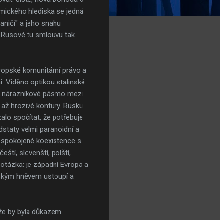
mického hlediska se jedná
aničí" a jeho snahu
e Rusové tu smlouvu tak
ropské komunitární právo a
i. Viděno optikou stalinské
ější nárazníkové pásmo mezi
ž hrozivé kontury. Rusku
zalo spočítat, že potřebuje
dstaty velmi paranoidní a
u spokojené koexistence s
tí, slovenští, polští,
de otázka: je západní Evropa a
ruským hněvem ustoupí a
 že by byla důkazem