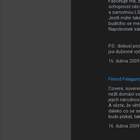
Fascinuje mě, 
schopnost něco
a samotnou LS (
Jestli máte tak
budícího se me
Napoleonek sá
P.S.: diskusí p
jsa duševně vy
16. dubna 2009
Finrod Felagun
Covere, suveren
nežli domácí vo
jejich národno
A vězte, že vět
daleko co se se
bude pískat, ta
16. dubna 2009