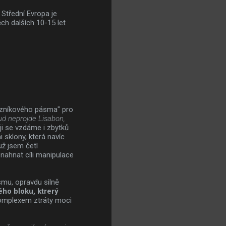
Střední Evropa je
ch dalších 10-15 let
razníkového pásma" pro
d neprojde Lisabon,
ěji se vzdáme i zbytků
 sklony, která navíc
už jsem četl
nahnat cíli manipulace
ismu, opravdu silně
ého bloku, ktrerý
komplexem ztráty moci