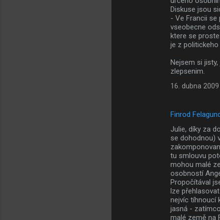
urceno osobnimi
Diskuse jsou si
- Ve Francii se
vseobecne odsuz
ktere se proste
je z politickeho
Nejsem si jisty
zlepsenim.
16. dubna 2009
Finrod Felagun
Julie, díky za
se dohodnou) vš
zakomponované 
tu smlouvu potop
mohou malé zem
osobností Angel
Propočítával j
lze přehlasovat
nejvíc tíhnoucí
jasná - zatímco
malé země na F