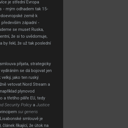
více je střední Evropa
 čas - mým odhadem tak 15-
tředoevropské země k
a především západní -
nebudeme se muset Ruska,
entní, že si to uvědomuje,
 by řekl, že už tak poslední
mlouva přijata, strategicky
 vydíráním se dá bojovat jen
elký, jako ten ruský.
žně vetovat Nord Stream a
 například plynovod
a třetího pilíře EU, tedy
 Security Policy
a
Justice
 principem
sui generis
v Lisabonské smlouvě je
lánek říkající, že útok na