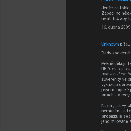
ř
Jenže za tohle 
e
Západ, ne nějak
uvnitř EU, aby to
16. dubna 2009
Unknown
píše…
"tedy společné 
Pěkně děkuji. 
RF
(mimochodem
nalezou desetit
suverenity ve p
vykazuje obrov
psychologické p
strach - a tedy
Nevím, jak vy, 
nemusím - a
t
prosazuje soci
jeho milované 