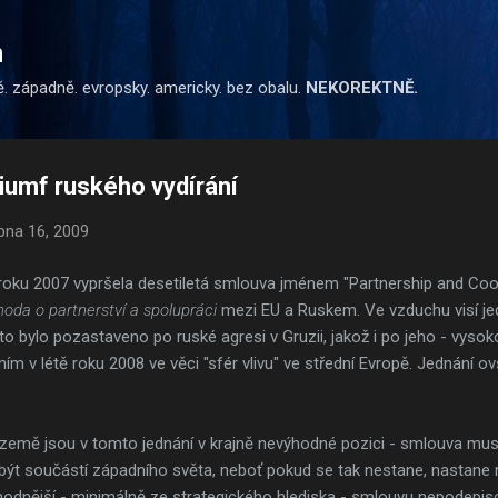
Přeskočit na hlavní obsah
m
ě. západně. evropsky. americky. bez obalu.
NEKOREKTNĚ.
riumf ruského vydírání
bna 16, 2009
roku 2007 vypršela desetiletá smlouva jménem "Partnership and Coo
oda o partnerství a spolupráci
mezi EU a Ruskem. Ve vzduchu visí je
o bylo pozastaveno po ruské agresi v Gruzii, jakož i po jeho - vy
ním v létě roku 2008 ve věci "sfér vlivu" ve střední Evropě. Jednání 
emě jsou v tomto jednání v krajně nevýhodné pozici - smlouva musí 
být součástí západního světa, neboť pokud se tak nestane, nastane 
ýhodnější - minimálně ze strategického hlediska - smlouvu nepodepis