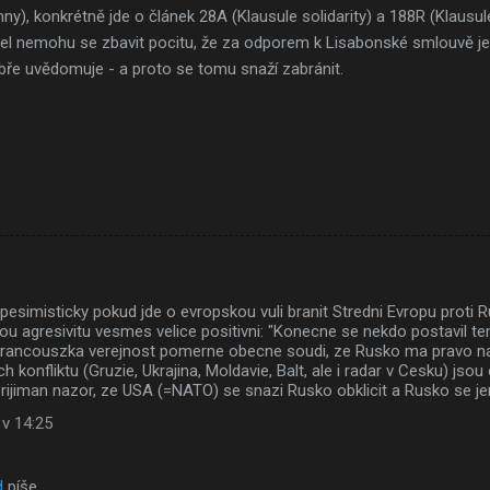
y), konkrétně jde o článek 28A (Klausule solidarity) a 188R (Klausu
el nemohu se zbavit pocitu, že za odporem k Lisabonské smlouvě je
dobře uvědomuje - a proto se tomu snaží zabránit.
simisticky pokud jde o evropskou vuli branit Stredni Evropu proti R
u agresivitu vesmes velice positivni: "Konecne se nekdo postavil t
rancouszka verejnost pomerne obecne soudi, ze Rusko ma pravo na
 konfliktu (Gruzie, Ukrajina, Moldavie, Balt, ale i radar v Cesku) jsou
ijiman nazor, ze USA (=NATO) se snazi Rusko obklicit a Rusko se jen
 v 14:25
d
píše…