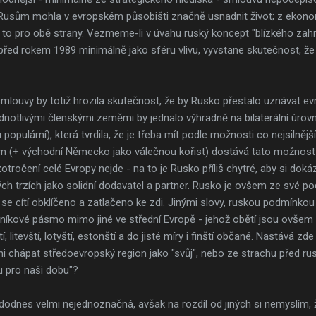
y Rusům mohla v evropském působišti značně usnadnit život; z ekono
 to pro obě strany. Vezmeme-li v úvahu ruský koncept "blízkého zahr
 před rokem 1989 minimálně jako sféru vlivu, vyvstane skutečnost, ž
ouvy by totiž hrozila skutečnost, že by Rusko přestalo uznávat ev
jednotlivými členskými zeměmi by jednalo výhradně na bilaterální úrovn
 populární), která tvrdila, že je třeba mít podle možnosti co nejsiln
+ východní Německo jako válečnou kořist) dostává tato možnost a
tročení celé Evropy nejde - na to je Rusko příliš chytré, aby si doká
 trzích jako solidní dodavatel a partner. Rusko je ovšem ze své po
se cítí obklíčeno a zatlačeno ke zdi. Jinými slovy, ruskou podmínko
kové pásmo mimo jiné ve střední Evropě - jehož obětí jsou ovšem češ
, litevští, lotyští, estonští a do jisté míry i finští občané. Nastává z
ni chápat středoevropský region jako "svůj", nebo ze strachu před 
u pro naši dobu"?
dodnes velmi nejednoznačná, avšak na rozdíl od jiných si nemyslím,