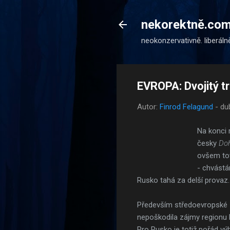
nekorektně.co
neokonzervativně. liberáln
EVROPA: Dvojitý t
Autor:
Finrod Felagund
-
du
Na konci 
česky
Doh
ovšem tot
- chvástá
Rusko tahá za delší provaz.
Především středoevropské z
nepoškodila zájmy regionu 
Pro Rusko je totiž pořád v