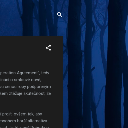
peration Agreement", tedy
dnání o smlouvě nové,
sokou cenou ropy podpořeným
ovšem ztěžuje skutečnost, že
projít, ovšem tak, aby
mnohem horší alternativa.
ovat. Jistě, nová Dohoda o