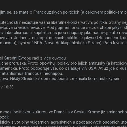
jim se, ze mate o Francouzskych politicich (a celkovem politickem pr
kutecnosti neexistuje vazna liberalne-konzervativni politika. Strany ne
levicove ci velice levicove. Pod pojmem pravice se zde chape jakysi sta
s. Liberalismus ci kapitalismus jsou chapany jako nadavky, zato rev
ovan. Jednim z nejpopularnejsich politiku je jakysi O.Besancenot, dr
unistu), nyni sef NPA (Nova Antikapitalisticka Strana). Patri k velic
i Stredni Evropu radi z vice duvodu:
adicne proruska. Proto opovrhuji polaky pro jejich antirusky (a katolic
tiamericka. Proto podporuje vse, co oslabuje vliv USA. At uz jde o Rus
 atlantismus francouzi nechapou.
vicova. Nikdy Stredni Evrope neodpusti, ze znicila komunisticky sen.
 v 16:38
m mezi politickou kulturou ve Francii a v Cesku. Krome jiz zmineneh
ozdil:
liticky zivot plny vulgarnich, agresivnich a podpasovych osobnich ut