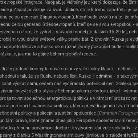
evropské integrace. Naopak, je viditelný jev, který dokazuje, že čím 
 více ji Západ považuje za svou. Jediné, co je k tomu zapotřebí, je
jednu celou generaci Západoevroapnů, která bude zvyklá na to, že s
 jednu celou generaci Středoevropanů, kteří se se svou evropskou - 
esvědčen o tom, že vydrží-li stávající model po dalších 15-20 let, 
problém typu druhé světové války, pranic bát. Z chování Ruska je evid
y naprosto klíčové a Rusko se o různé zvraty pokoušet bude - realista
otázka je, jak mu to půjde během globální recese.
rží v podobě konceptu nové smlouvy velmi silný klacek - nebude-li s
dohodnuta tak, že se Rusku nebude líbit, Rusko ji odmítne - s takovým
ačít vydírat sami, ovšem náš vyděračský potenciál není zdaleka tak v
skání bezvízového styku v Schengenském prostoru, jakož i všemo
prosazovat společnou energetickou politiku a v rámci ní prosazovat
ilně pomoci i Lisabonská smlouva, která převádí agendu tzv. druhého 
nostní politiky a policejní a justiční spolupráce (
Common Foreign and
unitární právo, které známe dnes jako Evropské společenství řízené
tohoto přesunu pravomocí dochází k vytvoření klauzule solidarity - 
opsaný z článku 5 Washingtonské smlouvy (smlouva o založení NATO, č