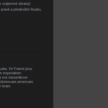
le vzájemné obrany)
 právě a především Rusko,
usku. Ve Francii jsou
em imperialnim
 sve naraznikove
 obvinovani americani.
 brani.