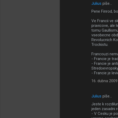
Julius
píše…
Pene Finrod, bo
Ve Francii ve s
pravicove, ale 
tomu Gaullismu
vseobecne obdiv
Revolucnich Kom
Trockistu.
Francouzi nemaj
- Francie je tr
- Francie je an
Stredoevropsky
- Francie je le
16. dubna 2009
Julius
píše…
Jeste k rozdilu
jeden zasadni r
- V Cesku je po