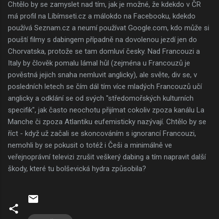
Chtělo by se zamyslet nad tím, jak je možné, že kdekdo v ČR
má profil na Líbímseti.cz a málokdo na Facebooku, kdekdo
používá Seznam.cz a neumí používat Google.com, kdo může si
pouští filmy s dabingem případně na dovolenou jezdí jen do
Chorvatska, protože se tam domluví česky. Nad Francouzi a
Italy by člověk pomalu lámal hůl (zejména u Francouzů je
pověstná jejich snaha nemluvit anglicky), ale světe, div se, v
posledních letech se čím dál tím více mladých Francouzů učí
anglicky a odklání se od svých "středomořských kulturních
specifik", jak často neochotu přijímat cokoliv zpoza kanálu La
Manche či zpoza Atlantiku eufemisticky nazývají. Chtělo by se
říct - když už začali se skoncováním s ignorancí Francouzi,
nemohli by se pokusit o totéž i Češi a minimálně ve
veřejnoprávní televizi zrušit veškerý dabing a tím napravit další
škody, které tu bolševická hydra způsobila?