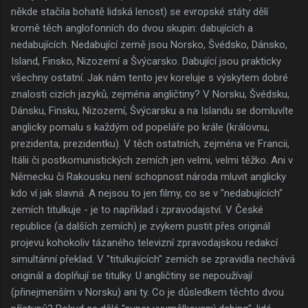
někde stačila bohatě lidská lenost) se evropské státy dělí
kromě těch anglofonních do dvou skupin: dabujících a
nedabujících. Nedabující země jsou Norsko, Švédsko, Dánsko,
Island, Finsko, Nizozemí a Švýcarsko. Dabující jsou prakticky
všechny ostatní. Jak nám tento jev koreluje s výskytem dobré
znalosti cizích jazyků, zejména angličtiny? V Norsku, Švédsku,
Dánsku, Finsku, Nizozemí, Švýcarsku a na Islandu se domluvíte
anglicky pomalu s každým od popeláře po krále (královnu,
prezidenta, prezidentku). V těch ostatních, zejména ve Francii,
Itálii či postkomunistických zemích jen velmi, velmi těžko. Ani v
Německu či Rakousku není schopnost národa mluvit anglicky
kdo ví jak slavná. A nejsou to jen filmy, co se v "nedabujících"
zemích titulkuje - je to například i zpravodajství. V České
republice (a dalších zemích) je zvykem pustit přes originál
projevu kohokoliv tázaného televizní zpravodajskou redakcí
simultánní překlad. V "titulkujících" zemích se zpravidla nechává
originál a doplňují se titulky. U angličtiny se nepoužívají
(přinejmenším v Norsku) ani ty. Co je důsledkem těchto dvou