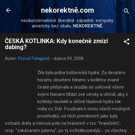
Přeskočit na hlavní obsah
nekorektně.com
neokonzervativně. liberálně. západně. evropsky.
americky. bez obalu.
NEKOREKTNĚ.
ČESKÁ KOTLINKA: Kdy konečně zmizí
dabing?
Autor:
Finrod Felagund
-
dubna 09, 2008
Žila byla jedna bolševická hydra. Za devatero
horami, devatero řekami, v kotlince zvané
české přebývala a snažila se usilovně všemi
svými hlavami hlídat své otroky a vězně, aby z
kotlinky neutekli a věčně hladová hydra tak
měla co žrát. Používala k tomu všech možných
prostředků, od těch primitivních jako byly
ostnaté dráty a minová pole na hranicích v tzv. "hraničním",
resp. "zakázaném pásmu", po ty sofistikovanější - za všechny