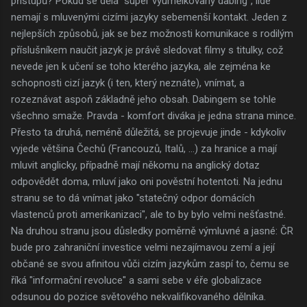
přístupů? Pokud se dělá "super vyumělkovaný dabing", lidé
nemají s mluvenými cizími jazyky sebemenší kontakt. Jeden z
nejlepších způsobů, jak se bez možnosti komunikace s rodilým
příslušníkem naučit jazyk je právě sledovat filmy s titulky, což
nevede jen k učení se toho kterého jazyka, ale zejména ke
schopnosti cizí jazyk (i ten, který neznáte), vnímat, a
rozeznávat aspoň základně jeho obsah. Dabingem se tohle
všechno smaže. Pravda - komfort diváka je jedna strana mince.
Přesto ta druhá, neméně důležitá, se projevuje jinde - kdykoliv
vyjede většina Čechů (Francouzů, Italů, ...) za hranice a mají
mluvit anglicky, případně mají někomu na anglický dotaz
odpovědět doma, mluví jako oni pověstní hotentoti. Na jednu
stranu se to dá vnímat jako "statečný odpor domácích
vlastenců proti amerikanizaci", ale to by bylo velmi nešťastné.
Na druhou stranu jsou důsledky poměrně výmluvné a jasné: ČR
bude pro zahraniční investice velmi nezajímavou zemí a její
občané se svou afinitou vůči cizím jazykům zaspí to, čemu se
říká "informační revoluce" a sami sebe v éře globalizace
odsunou do pozice světového nekvalifikovaného dělníka.