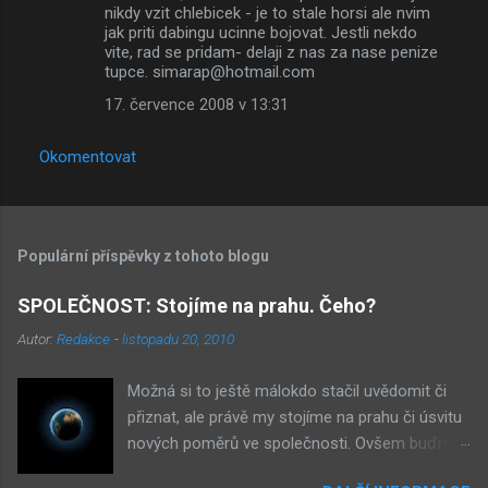
nikdy vzit chlebicek - je to stale horsi ale nvim
jak priti dabingu ucinne bojovat. Jestli nekdo
vite, rad se pridam- delaji z nas za nase penize
tupce. simarap@hotmail.com
17. července 2008 v 13:31
Okomentovat
Populární příspěvky z tohoto blogu
SPOLEČNOST: Stojíme na prahu. Čeho?
Autor:
Redakce
-
listopadu 20, 2010
Možná si to ještě málokdo stačil uvědomit či
přiznat, ale právě my stojíme na prahu či úsvitu
nových poměrů ve společnosti. Ovšem buďme
v klidu, netýká se to nás, ale až našich dětí.