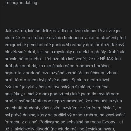
jmenujme dabing.
Jak známo, lidé se dělí zpravidla do dvou skupin. První žije jen
okamžikem a druhá se dívá do budoucna. Jako odstrašení před
emigrací té první bohatě posloužil ostnatý drát, protože takový
člověk viděl drát, lekl se a myšlenky na útěk ho přešly. Druhé ale
bránilo něco jiného - třebaže tito lidé věděli, že se NĚJAK ten
drát překonat dá, za ním číhalo něco mnohem horšího -
nejistota v podobě cizojazyčné země. Velmi účinnou zbraní
proti těmto lidem byl právě dabing. Spolu s destruktivní
"výukou" jazyků v československých školách, zejména
angličtiny, u nichž mám podezření (také jsem tím systémem
prošel, byť naštěstí moc nepoznamenán), že nenaučit jazyk a
znechutit studenty vůči cizím jazykům je záměrem číslo 1, to
byl právě dabing, který se podílel výraznou měrou na zvyšování
"strachu z ciziny". Podívejme se schválně na mapu Evropy - ať
už z jakýchkoliv důvodů (ne všude měli bolševickou hydru,