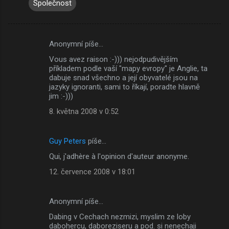
Společnost
Anonymní píše…
K
Vous avez raison :-))) nejodpudivějším
o
příkladem podle vaší "mapy evropy" je Anglie, ta
m
dabuje snad všechno a její obyvatelé jsou na
jazyky ignoranti, sami to říkají, poradte hlavně
e
jim :-)))
n
8. května 2008 v 0:52
t
á
Guy Peters
píše…
ř
Qui, j'adhère à l'opinion d'auteur anonyme.
e
12. července 2008 v 18:01
Anonymní píše…
Dabing v Cechach nezmizi, myslim ze loby
dabohercu, daboreziseru a pod. si nenechaji