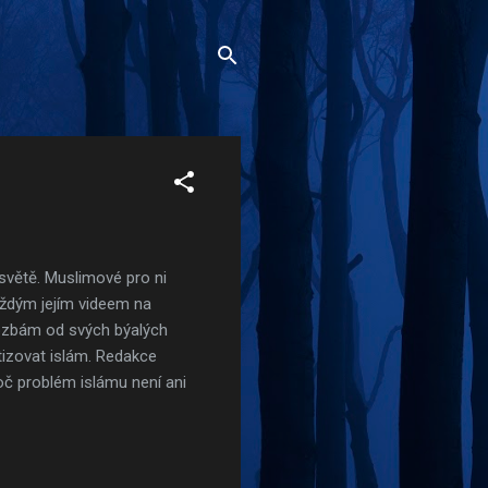
 světě. Muslimové pro ni
aždým jejím videem na
rozbám od svých býalých
tizovat islám. Redakce
oč problém islámu není ani