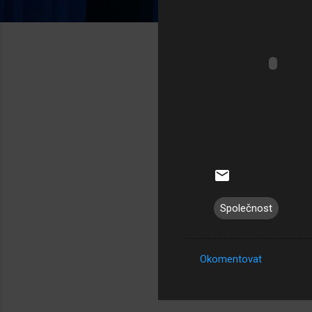
Společnost
Okomentovat
K
o