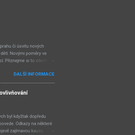
 prahu či úsvitu nových
 dětí. Novými poměry ve
cí. Přiznejme si to otevřeně
ohl nevšimnout, že určité
DALŠÍ INFORMACE
kolik obchůdků či spíše již
ěšně integrují do
ří k nejlepším. Ale jsou
ovlivňování
bným směrem jako doposud,
ískávat větší a větší
ch byl kdyžtak dopředu
 povede. Odkazy na některé
jevil zajímavou kauzu.