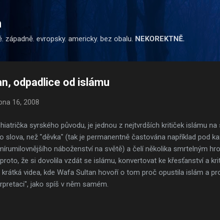
Přeskočit na hlavní obsah
m
ě. západně. evropsky. americky. bez obalu.
NEKOREKTNĚ.
n, odpadlice od islámu
bna 16, 2008
iatrička syrského původu, je jednou z nejtvrdších kritiček islámu na
ho slova, než "děvka" (tak je permanentně častována například pod k
írumilovnějšího náboženství na světě) a čelí několika smrtelným h
to, že si dovolila vzdát se islámu, konvertovat ke křesťanství a kri
krátká videa, kde Wafa Sultan hovoří o tom proč opustila islám a pr
terpretaci", jako spíš v něm samém.