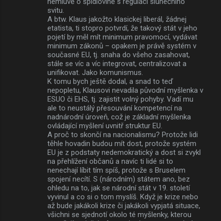
nemluvě o špidlovině s regulací slunečního
svitu.
A btw. Klaus jakožto klasickej liberál, žádnej
etatista, ti stopro potvrdí, že takový stát v jeho
pojetí by měl mít minimum pravomocí, vydávat
minimum zákonů – opakem je právě systém v
současné EU, tj. snaha do všeho zasahovat,
stále se víc a víc integrovat, centralizovat a
unifikovat. Jako komunismus.
K tomu bych ještě dodal, a snad to teď
nepopletu, Klausovi nevadila původní myšlenka v
ESUO či EHS, tj. zajistit volný pohyby. Vadí mu
ale to neustálý přesouvání kompetencí na
nadnárodní úroveň, což je základní myšlenka
ovládající myšlení uvnitř struktur EU.
A proč to skončí na nacionalismu? Protože lidi
těhle hovadin budou mít dost, protože systém
EU je z podstaty nedemokratický a dost si zvykl
na přehlížení občanů a navíc ti lidé si to
nenechají líbit tím spíš, protože s Bruselem
spojení necítí. S (národním) státem ano, bez
ohledu na to, jak se národní stát v 19. století
vyvinul a co si o tom myslíš. Když je krize nebo
až bude jakákoli krize či jakákoli vypjatá situace,
všichni se sjednotí okolo té myšlenky, kterou