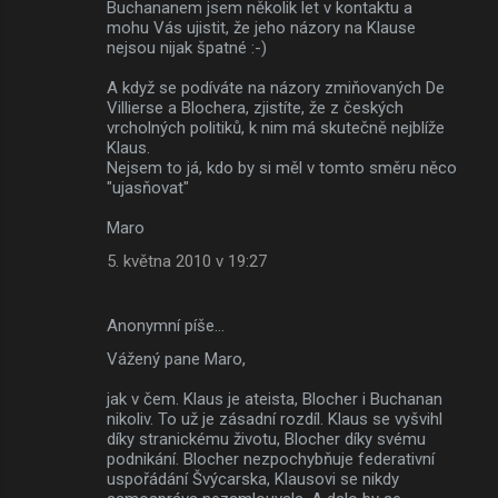
Buchananem jsem několik let v kontaktu a
mohu Vás ujistit, že jeho názory na Klause
nejsou nijak špatné :-)
A když se podíváte na názory zmiňovaných De
Villierse a Blochera, zjistíte, že z českých
vrcholných politiků, k nim má skutečně nejblíže
Klaus.
Nejsem to já, kdo by si měl v tomto směru něco
"ujasňovat"
Maro
5. května 2010 v 19:27
Anonymní píše…
Vážený pane Maro,
jak v čem. Klaus je ateista, Blocher i Buchanan
nikoliv. To už je zásadní rozdíl. Klaus se vyšvihl
díky stranickému životu, Blocher díky svému
podnikání. Blocher nezpochybňuje federativní
uspořádání Švýcarska, Klausovi se nikdy