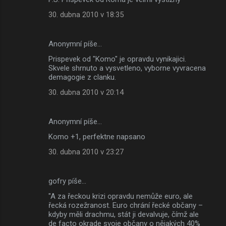
30. dubna 2010 v 18:35
Anonymní píše…
Prispevek od "Komo" je opravdu vynikajici.
Skvele shrnuto a vysvetleno, vyborne vyvracena
demagogie z clanku.
30. dubna 2010 v 20:14
Anonymní píše…
Komo +1, perfektne napsano
30. dubna 2010 v 23:27
gofry píše…
"A za řeckou krizi opravdu nemůže euro, ale
řecká rozežranost. Euro chrání řecké občany –
kdyby měli drachmu, stát ji devalvuje, čímž ale
de facto okrade svoje občany o nějakých 40%