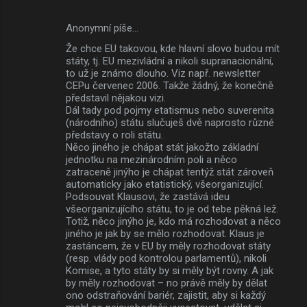
Anonymní píše…
Že chce EU takovou, kde hlavní slovo budou mít
státy, tj. EU mezivládní a nikoli supranacionální,
to už je známo dlouho. Viz např. newsletter
CEPu červenec 2006. Takže žádný, že konečně
představil nějakou vizi.
Dál tady pod pojmy etatismus nebo suverenita
(národního) státu slučuješ dvě naprosto různé
představy o roli státu.
Něco jiného je chápat stát jakožto základní
jednotku na mezinárodním poli a něco
zatraceně jinýho je chápat tentýž stát zároveň
automaticky jako etatistický, všeorganizující.
Podsouvat Klausovi, že zastává ideu
všeorganizujícího státu, to je od tebe pěkná lež.
Totiž, něco jinýho je, kdo má rozhodovat a něco
jiného je jak by se mělo rozhodovat. Klaus je
zastáncem, že v EU by měly rozhodovat státy
(resp. vlády pod kontrolou parlamentů), nikoli
Komise, a tyto státy by si měly být rovny. A jak
by měly rozhodovat – no právě měly by dělat
ono odstraňování bariér, zajistit, aby si každý