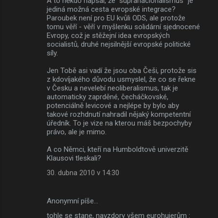
A to někdo napsal, že "supranacionalismus" je
jediná možná cesta evropské integrace?
Paroubek není pro EU kvůli ODS, ale protože
tomu věří - věří v myšlenku solidární sjednocené
Evropy, což je stěžejní idea evropských
socialistů, druhé nejsilnější evropské politické
síly.
Jen Tobě asi vadí že jsou oba Češi, protože sis
z kdovíjakého důvodu usmyslel, že co se řekne
v Česku a nevelebí neoliberalismus, tak je
automaticky zaprděné, čecháčkovské,
potenciálně levicové a nejlépe by bylo aby
takové rozhdnutí nahradil nějaký kompetentní
úředník. To je vize na kterou máš bezpochyby
právo, ale je mimo.
A co Němci, kteří na Humboldtově univerzitě
Klausovi tleskali?
30. dubna 2010 v 14:30
Anonymní píše…
tohle se stane, navzdory všem eurohujerům :