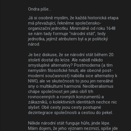
Ondra píše…
Já si osobně myslím, že každá historická etapa
má převažující, řekněme společensko-
organizační jednotku. Minimálně od roku 1648
se nám tady formuje "národní stát", tedy
jednotka, jejímž atributem byl a je politický
národ.
Je bez diskuse, že se národní stát během 20.
století dostal do krize. Ale nabídl někdo
smysluplné alternativy? Postmoderna (a tím
nemyslím filosofické hnutí, ale obecně post-
moderní současnost) nabídla sice alternativy k
NWO, ale ve skutečnosti to jsou jen nereálné
sny o multikulturní harmonii. Neoliberalismus
chápe společnost jen jako obří trh
rovnocenných a rovných konzumentů a
zákazníků, o kolektivních identitách nechce nic
slyšet. Obě cesty jsou cesty postupné
dezintegrace společnosti a cestou do pekel.
Někde národní stát funguje hůře, jinde lépe.
Mám dojem, že jeho význam nezmizí, spíše jde