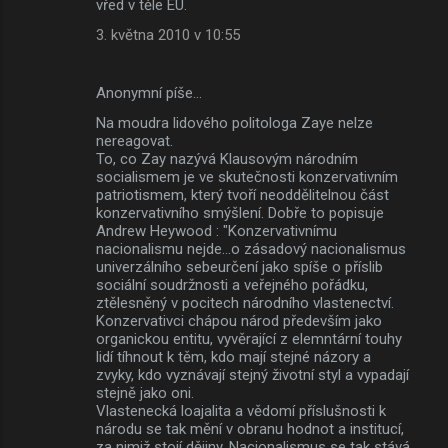
vřed v těle EU.
3. května 2010 v 10:55
Anonymní píše…
Na moudra lidového politologa Zaye nelze
nereagovat.
To, co Zay nazývá Klausovým národním
socialismem je ve skutečnosti konzervativním
patriotismem, který tvoří neoddělitelnou část
konzervativního smýšlení. Dobře to popisuje
Andrew Heywood : "Konzervativnímu
nacionalismu nejde…o zásadový nacionalismus
univerzálního sebeurčení jako spíše o příslib
sociální soudržnosti a veřejného pořádku,
ztělesněný v pocitech národního vlastenectví.
Konzervativci chápou národ především jako
organickou entitu, vyvěrající z elemntární touhy
lidí tíhnout k těm, kdo mají stejné názory a
zvyky, kdo vyznávají stejný životní styl a vypadají
stejně jako oni.
Vlastenecká loajalita a vědomí příslušnosti k
národu se tak mění v obranu hodnot a institucí,
za nimiž stojí dějiny. Nacionalismus se tak stává