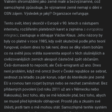
Valném shromáždění jako země malé a bezvýznamné, což
samozřejmě způsobuje, že významné země nemají o dění v
OSN zájem. Výsledek je jaký? Organizace nefunguje.
Tento svět, který skončil v Evropě v 90. letech s nástupem
internetu, rozšířením platebních karet a zejména
s evropskou
integrací
, zastupuje a obhajuje Václav Klaus. Jeho názory by
byly co platné v roce 1985, kdy svět skutečně podle jeho teorií
fungoval, ovšem dnes to tak není, dnes se díky všem bohům
co na světě jsou vrátila suverenita aspoň v těch slušnějších a
civilizovanějších zemích alespoň částečně zpět občanům.
Češi-domasedi to nepocítí, ale Češi-emigranti už ano. Dnes
není problém, když mě omrzí život v České republice se sebrat,
sednout za letadlo za pár korun, odjet do kterékoliv jiné země
EU a rovnou tam rozjet byznys nebo se nechat zaměstnat. Bez
přídavných povolení (od roku 2011 už ani v Německu nebo
Rakousku), bez toho, aby se mě kdokoliv ptal, bez toho, abych
se musel před kýmkoliv obhajovat. Prostě jdu a zkusím své
štěstí, jestli tam o mě mohou stát. Samozřejmě tenhle systém