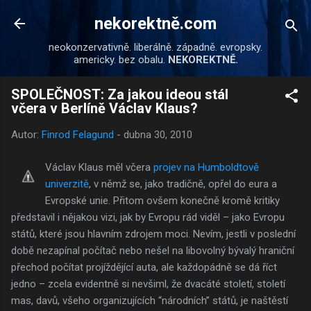
Přeskočit na hlavní obsah
nekorektně.com
neokonzervativně. liberálně. západně. evropsky.
americky. bez obalu.
NEKOREKTNĚ.
SPOLEČNOST: Za jakou ideou stál
včera v Berlíně Václav Klaus?
Autor:
Finrod Felagund
-
dubna 30, 2010
Václav Klaus měl včera
projev na Humboldtově
univerzitě
, v němž se, jako tradičně, opřel do eura a
Evropské unie. Přitom ovšem konečně kromě kritiky
představil i nějakou vizi, jak by Evropu rád viděl – jako Evropu
států, které jsou hlavním zdrojem moci. Nevím, jestli v poslední
době nezapínal počítač nebo nešel na libovolný bývalý hraniční
přechod počítat projíždějící auta, ale každopádně se dá říct
jedno – zcela evidentně si nevšiml, že dvacáté století, století
mas, davů, všeho organizujících “národních” států, je naštěstí