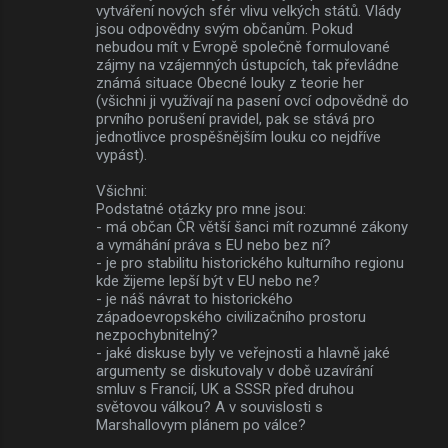
vytváření nových sfér vlivu velkých států. Vlády
jsou odpovědny svým občanům. Pokud
nebudou mít v Evropě společně formulované
zájmy na vzájemných ústupcích, tak převládne
známá situace Obecné louky z teorie her
(všichni ji využívají na pasení ovcí odpovědně do
prvního porušení pravidel, pak se stává pro
jednotlivce prospěšnějším louku co nejdříve
vypást).
Všichni:
Podstatné otázky pro mne jsou:
- má občan ČR větší šanci mít rozumné zákony
a vymáhání práva s EU nebo bez ní?
- je pro stabilitu historického kulturního regionu
kde žijeme lepší být v EU nebo ne?
- je náš návrat to historického
západoevropského civilizačního prostoru
nezpochybnitelný?
- jaké diskuse byly ve veřejnosti a hlavně jaké
argumenty se diskutovaly v době uzavírání
smluv s Francií, UK a SSSR před druhou
světovou válkou? A v souvislosti s
Marshallovym plánem po válce?