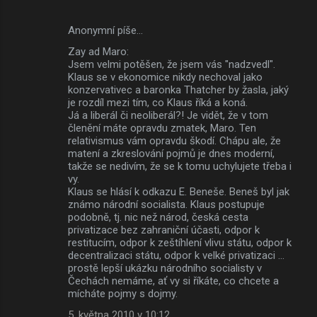
Anonymní píše…
Zay ad Maro:
Jsem velmi potěšen, že jsem vás "nadzvedl".
Klaus se v ekonomice nikdy nechoval jako
konzervativec a baronka Thatcher by žasla, jaký
je rozdíl mezi tím, co Klaus říká a koná.
Já a liberál či neoliberál?! Je vidět, že v tom
členění máte opravdu zmatek, Maro. Ten
relativismus vám opravdu škodí. Chápu ale, že
matení a zkreslování pojmů je dnes moderní,
takže se nedivím, že se k tomu uchylujete třeba i
vy.
Klaus se hlásí k odkazu E. Beneše. Beneš byl jak
známo národní socialista. Klaus postupuje
podobně, tj. nic než národ, česká cesta
privatizace bez zahraniční účasti, odpor k
restitucím, odpor k zeštíhlení vlivu státu, odpor k
decentralizaci státu, odpor k velké privatizaci ...
prostě lepší ukázku národního socialisty v
Čechách nemáme, ať vy si říkáte, co chcete a
mícháte pojmy s dojmy.
5. května 2010 v 10:12