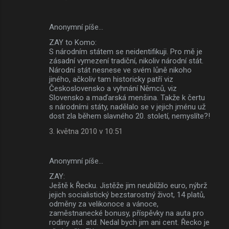
Anonymní píše…
ZAY to Komo:
S národním státem se neidentifikuji. Pro mě je
zásadní vymezení tradiční, nikoliv národní stát.
Národní stát nesnese ve svém lůně nikoho
jiného, ačkoliv tam historicky patří viz
Československo a vyhnání Němců, viz
Slovensko a maďarská menšina. Takže k čertu
s národními státy, nadělalo se v jejich jménu už
dost zla během slavného 20. století, nemyslíte?!
3. května 2010 v 10:51
Anonymní píše…
ZAY:
Ještě k Řecku. Jistěže jim neublížilo euro, nýbrž
jejich socialistický bezstarostný život, 14 platů,
odměny za velikonoce a vánoce,
zaměstnanecké bonusy, příspěvky na auta pro
rodiny atd. atd. Nedal bych jim ani cent. Řecko je