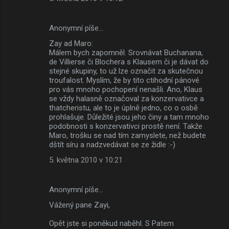
Anonymní píše…
Zay ad Maro:
Málem bych zapomněl. Srovnávat Buchanana,
de Villierse či Blochera s Klausem či je dávat do
stejné skupiny, to už lze označit za skutečnou
troufalost. Myslím, že by tito ctihodní pánové
pro vás mnoho pochopení nenašli. Ano, Klaus
se vždy halasně označoval za konzervativce a
thatcheristu, ale to je úplně jedno, co o osbě
prohlašuje. Důležité jsou jeho činy a tam mnoho
podobnosti s konzervativci prostě není. Takže
Maro, trošku se nad tím zamyslete, než budete
dštít síru a nadzvedávat se ze židle :-)
5. května 2010 v 10:21
Anonymní píše…
Vážený pane Zayi,
Opět jste si poněkud naběhl. S Patem