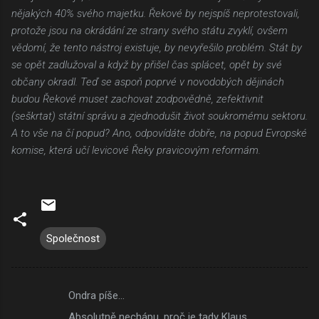
nějakých 40% svého majetku. Řekové by nejspíš neprotestovali,
protože jsou na okrádání ze strany svého státu zvyklí, ovšem
vědomí, že tento nástroj existuje, by nevyřešilo problém. Stát by
se opět zadlužoval a když by přišel čas splácet, opět by své
občany okradl. Teď se aspoň poprvé v novodobých dějinách
budou Řekové muset zachovat zodpovědně, zefektivnit
(seškrtat) státní správu a zjednodušit život soukromému sektoru.
A to vše na čí popud? Ano, odpovídáte dobře, na popud Evropské
komise, která učí levicové Řeky pravicovým reformám.
Společnost
Ondra píše…
K
Absolutně nechápu, proč je tady Klaus