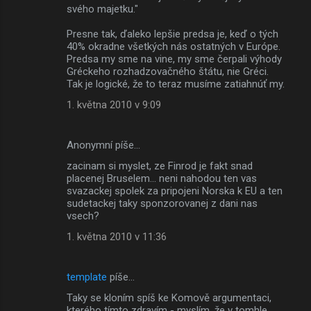
svého majetku."
Presne tak, ďaleko lepšie predsa je, keď o tých
40% okradne všetkých nás ostatných v Európe.
Predsa my sme na vine, my sme čerpali výhody
Gréckeho rozhadzovačného štátu, nie Gréci.
Tak je logické, že to teraz musíme zatiahnúť my.
1. května 2010 v 9:09
Anonymní píše…
zacinam si myslet, ze Finrod je fakt snad
placenej Bruselem... neni nahodou ten vas
svazackej spolek za pripojeni Norska k EU a ten
sudetackej taky sponzorovanej z dani nas
vsech?
1. května 2010 v 11:36
template
píše…
Taky se kloním spíš ke Komově argumentaci,
kterého tímto zdravím - myslím, že v tomhle