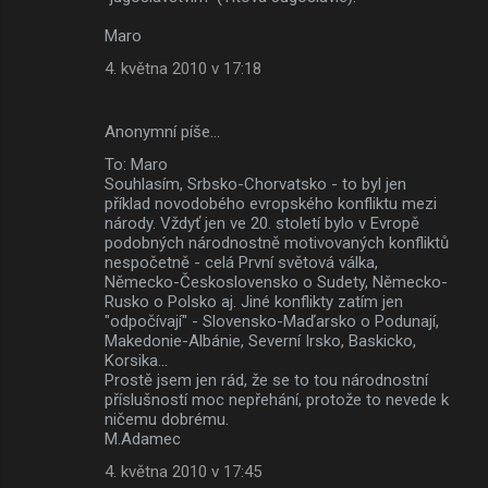
Maro
4. května 2010 v 17:18
Anonymní píše…
To: Maro
Souhlasím, Srbsko-Chorvatsko - to byl jen
příklad novodobého evropského konfliktu mezi
národy. Vždyť jen ve 20. století bylo v Evropě
podobných národnostně motivovaných konfliktů
nespočetně - celá První světová válka,
Německo-Československo o Sudety, Německo-
Rusko o Polsko aj. Jiné konflikty zatím jen
"odpočívají" - Slovensko-Maďarsko o Podunají,
Makedonie-Albánie, Severní Irsko, Baskicko,
Korsika...
Prostě jsem jen rád, že se to tou národnostní
příslušností moc nepřehání, protože to nevede k
ničemu dobrému.
M.Adamec
4. května 2010 v 17:45