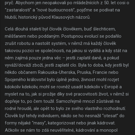
pryč. Abychom jen neopakovali po mládežnících z 50. let cosi o
“zastaralosti” a “nové budoucnosti”, pojďme se podívat na
hlubší, historický původ Klausových názorů.
Celá dlouhá staletí byl člověk člověkem, buď šlechticem,
měšťanem nebo poddaným. Postupnou evolucí se podařilo
zrušit robotu a nastolit systém, v němž má každý člověk
takovou pozici ve společnosti, na jakou si vydělá a kdy stát na
něm zajímá pouze jedna věc – jestli zaplatil daně, a pokud
vyváží/dováží zboží, jestli zaplatil clo. Byla to doba, kdy jestli byl
někdo občanem Rakouska-Uherska, Pruska, Francie nebo
Spojeného království bylo úplně jedno, živnost mohl rozjet
kdokoliv kdekoliv, mohl se rovněž usadit kdekoliv v Evropě a
myslet na to, jak si prožije díky své pracovitosti život, v němž si
dopřeje to, po čem toužil. Samozřejmě mnozí zůstávali na
rodné hroudě, ale opět to bylo ze svého vlastního rozhodnutí.
Člověk byl tehdy individuem, nikdo se ho nesnažil “otesat” do
formy nějaké “masy”, kategorizovat nebo jinak kádrovat.
Ačkoliv se nám to zdá neuvěřitelné, kádrování a monopol