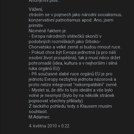
Anonymní píše…
Vážení,
ztrácím se v pojmech jako národní socialismus,
konzervativní patriotismus apod. Ano, jsem
primitiv.
Nicméně faktem je:
- Evropa národních státečků skončí v
podobných rozmíškách jako Srbsko-
Chorvatsko a velké země si budou mnout ruce.
- Pokud chce být Evropa jednotná (a pro náš
osobní život prospěšná), tak ji musí něco držet
pohromadě (idea, kultura a v nejhorším i silná
ruka orgánů EU)
- Při současné slabé ruce orgánů EU je pro
jednotu Evropy nezbytná jednota názorová a
proto nelze integrovat "nekompatibilní" země.
- Myslet si, že dřív to bylo ideální a vše bylo
volné je nesmysl (bylo by na několik stránek
popisovat všechny příklady).
Z laického pohledu tedy s Klausem musím
souhlasit.
M.Adamec
4. května 2010 v 0:22