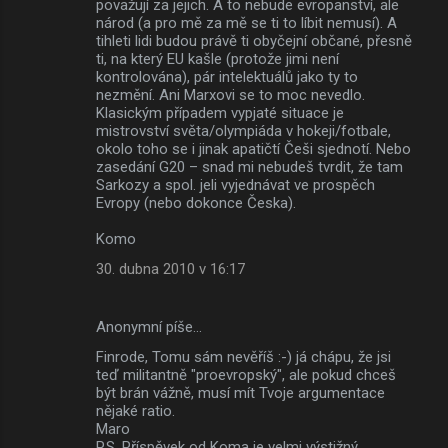
považují za jejich. A to nebude evropanství, ale
národ (a pro mě za mě se ti to líbit nemusí). A
tihleti lidi budou právě ti obyčejní občané, přesně
ti, na který EU kašle (protože jimi není
kontrolována), pár intelektuálů jako ty to
nezmění. Ani Marxovi se to moc nevedlo.
Klasickým případem vypjaté situace je
mistrovství světa/olympiáda v hokeji/fotbale,
okolo toho se i jinak apatičtí Češi sjednotí. Nebo
zasedání G20 – snad mi nebudeš tvrdit, že tam
Sarkozy a spol. jeli vyjednávat ve prospěch
Evropy (nebo dokonce Česka).
Komo
30. dubna 2010 v 16:17
Anonymní píše…
Finrode, Tomu sám nevěříš :-) já chápu, že jsi
teď militantně "proevropský", ale pokud chceš
být brán vážně, musí mít Tvoje argumentace
nějaké ratio.
Maro
P.S. Příspěvek od Koma je velmi výstižný