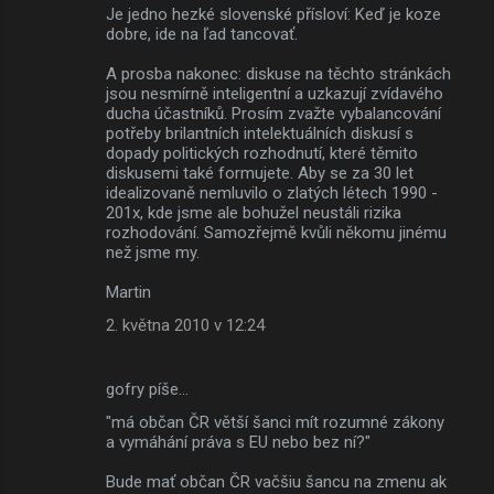
Je jedno hezké slovenské přísloví: Keď je koze
dobre, ide na ľad tancovať.
A prosba nakonec: diskuse na těchto stránkách
jsou nesmírně inteligentní a uzkazují zvídavého
ducha účastníků. Prosím zvažte vybalancování
potřeby brilantních intelektuálních diskusí s
dopady politických rozhodnutí, které těmito
diskusemi také formujete. Aby se za 30 let
idealizovaně nemluvilo o zlatých létech 1990 -
201x, kde jsme ale bohužel neustáli rizika
rozhodování. Samozřejmě kvůli někomu jinému
než jsme my.
Martin
2. května 2010 v 12:24
gofry píše…
"má občan ČR větší šanci mít rozumné zákony
a vymáhání práva s EU nebo bez ní?"
Bude mať občan ČR vačšiu šancu na zmenu ak