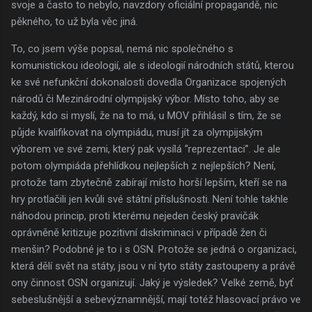
svoje a často to nebylo, navzdory oficiální propagandě, nic
pěkného, to už byla věc jiná.
To, co jsem výše popsal, nemá nic společného s
komunistickou ideologií, ale s ideologií národních států, kterou
ke své nefunkční dokonalosti dovedla Organizace spojených
národů či Mezinárodní olympijský výbor. Místo toho, aby se
každý, kdo si myslí, že na to má, u MOV přihlásil s tím, že se
půjde kvalifikovat na olympiádu, musí jít za olympijským
výborem ve své zemi, který pak vysílá “reprezentaci”. Je ale
potom olympiáda přehlídkou nejlepších z nejlepších? Není,
protože tam zbytečně zabírají místo horší lepším, kteří se na
hry protlačili jen kvůli své státní příslušnosti. Není tohle takhle
náhodou princip, proti kterému nejeden český pravičák
oprávněně kritizuje pozitivní diskriminaci v případě žen či
menšin? Podobné je to i s OSN. Protože se jedná o organizaci,
která dělí svět na státy, jsou v ní tyto státy zastoupeny a právě
ony činnost OSN organizují. Jaký je výsledek? Velké země, byť
sebeslušnější a sebevýznamnější, mají totéž hlasovací právo ve