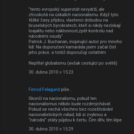
"tento evropský superstát nevydrží, ale
ztroskotá na úskalích nacionalismu. Když tyto
těžké časy přijdou, vlastenci dobudou na
bruselských byrokratech, kteří si nikdy nezískají
loajalitu nebo náklonnost,zpět kontrolu nad
národními osudy"
Patrick J. Buchanan, inspirující autor pro mnoho
lidí. Na doporučení kamaráda jsem začal číst
jeho práce. a totéž doporučuji ostatním
Nepřítel globalismu (avšak cestující po světě)
30. dubna 2010 v 15:23
Finrod Felagund
píše…
Skončí na nacionalismu, pokud ten
nacionalismus někdo bude rozdmýchávat.
Pokud se nechá všechno bez rozeštvávání
nacionalistických nálad, lidi si zvyknou a
"národní" státy půjdou k čertu. Čím dřív, tím lépe.
30. dubna 2010 v 15:29