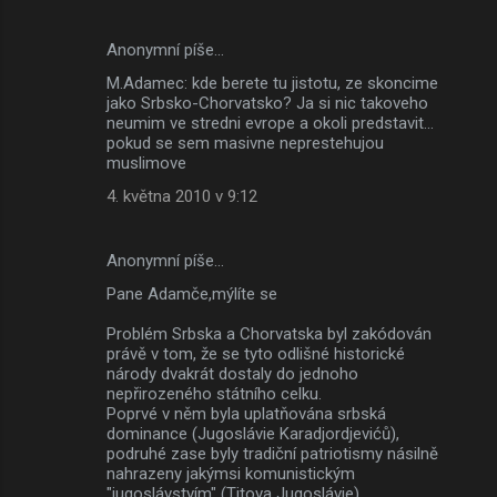
Anonymní píše…
M.Adamec: kde berete tu jistotu, ze skoncime
jako Srbsko-Chorvatsko? Ja si nic takoveho
neumim ve stredni evrope a okoli predstavit...
pokud se sem masivne neprestehujou
muslimove
4. května 2010 v 9:12
Anonymní píše…
Pane Adamče,mýlíte se
Problém Srbska a Chorvatska byl zakódován
právě v tom, že se tyto odlišné historické
národy dvakrát dostaly do jednoho
nepřirozeného státního celku.
Poprvé v něm byla uplatňována srbská
dominance (Jugoslávie Karadjordjevićů),
podruhé zase byly tradiční patriotismy násilně
nahrazeny jakýmsi komunistickým
"jugoslávstvím" (Titova Jugoslávie).