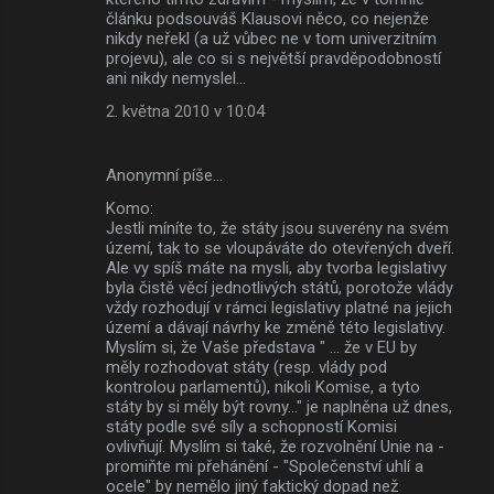
článku podsouváš Klausovi něco, co nejenže
nikdy neřekl (a už vůbec ne v tom univerzitním
projevu), ale co si s největší pravděpodobností
ani nikdy nemyslel...
2. května 2010 v 10:04
Anonymní píše…
Komo:
Jestli míníte to, že státy jsou suverény na svém
území, tak to se vloupáváte do otevřených dveří.
Ale vy spíš máte na mysli, aby tvorba legislativy
byla čistě věcí jednotlivých států, porotože vlády
vždy rozhodují v rámci legislativy platné na jejich
území a dávají návrhy ke změně této legislativy.
Myslím si, že Vaše představa " ... že v EU by
měly rozhodovat státy (resp. vlády pod
kontrolou parlamentů), nikoli Komise, a tyto
státy by si měly být rovny..." je naplněna už dnes,
státy podle své síly a schopností Komisi
ovlivňují. Myslím si také, že rozvolnění Unie na -
promiňte mi přehánění - "Společenství uhlí a
ocele" by nemělo jiný faktický dopad než