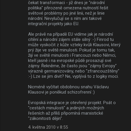
čekat transformaci - již dnes je "národní
politika" přirozeně omezena nutností řešit
světové problémy po jiné linii, než je linie
národní. Nevylučují se s ním ani takové
integrační projekty jako EU.
Ale právě na případě EU vidíme jak je národní
cítění a národní zájem stále silný :-) Finrod tu
může vyskočit z kůže vzteky kvůli Klausovi, který
prý žije ve světě minulosti. Pokud je tomu tak,
žijí ve světě minulosti i Francouzi nebo Němci,
kteří jasně i na evropské půdě prosazují své
zájmy. Řekněme, že často jsou "zájmy Evropy"
výrazně germanizovány, nebo "zfrancouzštěny"
:-) Lze se jim divit? Ne, vyplývá to z logiky moci.
Nicméně vyčítat obdobnou snahu Václavu
Klausovi je poněkud schizofrenní :)
Evropská integrace je otevřený projekt. Psát o
"cestách minulosti" a jediných možných
řešeních až příliš připomíná marxistické
"zákonitosti dějin".
4. května 2010 v 8:55