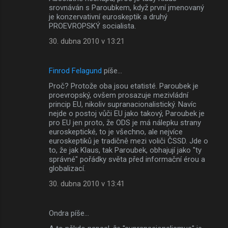
o
srovnáván s Paroubkem, když první jmenovaný
m
je konzervativní euroskeptik a druhý
PROEVROPSKÝ socialista.
e
30. dubna 2010 v 13:21
n
t
Finrod Felagund
píše…
á
Proč? Protože oba jsou etatisté. Paroubek je
ř
proevropský, ovšem prosazuje mezivládní
e
princip EU, nikoliv supranacionalistický. Navíc
nejde o postoj vůči EU jako takový, Paroubek je
pro EU jen proto, že ODS je má nálepku strany
euroskeptické, to je všechno, ale nejvíce
euroskeptiků je tradičně mezi voliči ČSSD. Jde o
to, že jak Klaus, tak Paroubek, obhajují jako "ty
správné" pořádky světa před informační érou a
globalizací.
30. dubna 2010 v 13:41
Ondra píše…