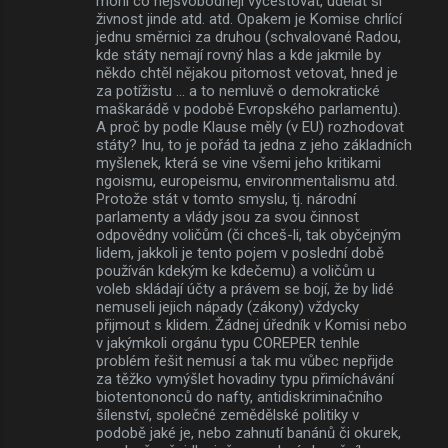
mohl co nejsvobodněji vycestovat, udělat si
živnost jinde atd. atd. Opakem je Komise chrlící
jednu směrnici za druhou (schvalované Radou,
kde státy nemají rovný hlas a kde jakmile by
někdo chtěl nějakou pitomost vetovat, hned je
za potížistu ... a to nemluvě o demokratické
maškarádě v podobě Evropského parlamentu).
A proč by podle Klause měly (v EU) rozhodovat
státy? Inu, to je pořád ta jedna z jeho základních
myšlenek, která se vine všemi jeho kritikami
ngoismu, europeismu, environmentalismu atd.
Protože stát v tomto smyslu, tj. národní
parlamenty a vlády jsou za svou činnost
odpovědny voličům (či chceš-li, tak obyčejným
lidem, jakkoli je tento pojem v poslední době
používán kdekým ke kdečemu) a voličům u
voleb skládají účty a právem se bojí, že by lidé
nemuseli jejich nápady (zákony) vždycky
přijmout s klidem. Žádnej úředník v Komisi nebo
v jakýmkoli orgánu typu COREPER tenhle
problém řešit nemusí a tak mu vůbec nepřijde
za těžko vymýšlet hovadiny typu přimíchávání
biotentononců do nafty, antidiskriminačního
šílenství, společné zemědělské politiky v
podobě jaké je, nebo zahnutí banánů či okurek,