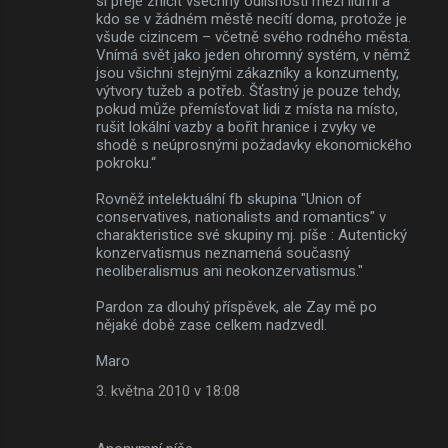
si přeje zničit všechny odlišnosti mezi lidmi a
kdo se v žádném městě necítí doma, protože je
všude cizincem – včetně svého rodného města.
Vnímá svět jako jeden ohromný systém, v němž
jsou všichni stejnými zákazníky a konzumenty,
výtvory tužeb a potřeb. Šťastný je pouze tehdy,
pokud může přemísťovat lidi z místa na místo,
rušit lokální vazby a bořit hranice i zvyky ve
shodě s neúprosnými požadavky ekonomického
pokroku.“
Rovněž intelektuální fb skupina "Union of
conservatives, nationalists and romantics" v
charakteristice své skupiny mj. píše : Autentický
konzervatismus neznamená současný
neoliberalismus ani neokonzervatismus."
Pardon za dlouhý příspěvek, ale Zay mě po
nějaké době zase celkem nadzvedl.
Maro
3. května 2010 v 18:08