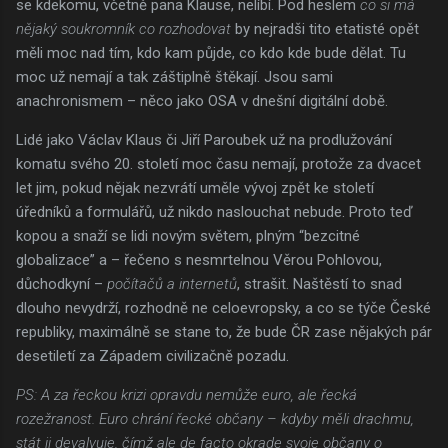
se kdekomu, včetně pana Klause, nelíbí. Pod heslem
co si má
nějaký soukromník co rozhodovat
by nejradši tito etatisté opět
měli moc nad tím, kdo kam půjde, co kdo kde bude dělat. Tu
moc už nemají a tak záštiplně štěkají. Jsou sami
anachronismem – něco jako OSA v dnešní digitální době.
Lidé jako Václav Klaus či Jiří Paroubek už na prodlužování
komatu svého 20. století moc času nemají, protože za dvacet
let jim, pokud nějak nezvrátí uměle vývoj zpět ke století
úředníků a formulářů, už nikdo naslouchat nebude. Proto teď
kopou a snaží se lidi novým světem, plným “bezcitné
globalizace” a – řečeno s nesmrtelnou Věrou Pohlovou,
důchodkyní –
počítačů a internetů
, strašit. Naštěstí to snad
dlouho nevydrží, rozhodně ne celoevropsky, a co se týče České
republiky, maximálně se stane to, že bude ČR zase nějakých pár
desetiletí za Západem civilizačně pozadu.
PS: A za řeckou krizi opravdu nemůže euro, ale řecká
rozežranost. Euro chrání řecké občany – kdyby měli drachmu,
stát ji devalvuje, čímž ale de facto okrade svoje občany o