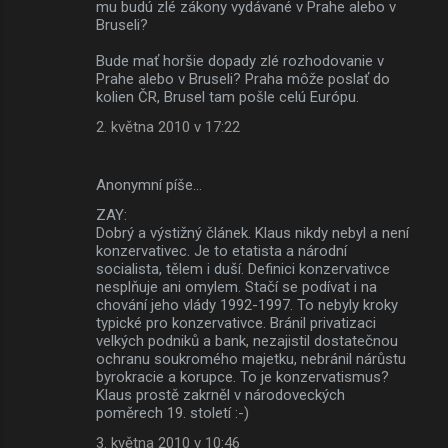
mu budú zlé zákony vydávané v Prahe alebo v
Bruseli?
Bude mať horšie dopady zlé rozhodovanie v
Prahe alebo v Bruseli? Praha môže poslať do
kolien ČR, Brusel tam pošle celú Európu.
2. května 2010 v 17:22
Anonymní píše…
ZAY:
Dobrý a výstižný článek. Klaus nikdy nebyl a není
konzervativec. Je to etatista a národní
socialista, tělem i duší. Definici konzervativce
nesplňuje ani omylem. Stačí se podívat i na
chování jeho vlády 1992-1997. To nebyly kroky
typické pro konzervativce. Bránil privatizaci
velkých podniků a bank, nezajistil dostatečnou
ochranu soukromého majetku, nebránil nárůstu
byrokracie a korupce. To je konzervatismus?
Klaus prostě zakrněl v národoveckých
poměrech 19. století :-)
3. května 2010 v 10:46