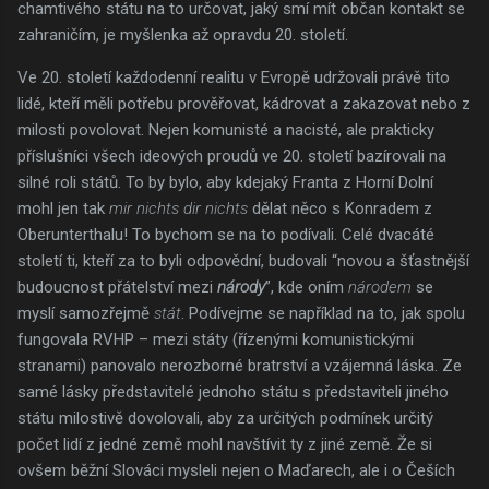
chamtivého státu na to určovat, jaký smí mít občan kontakt se
zahraničím, je myšlenka až opravdu 20. století.
Ve 20. století každodenní realitu v Evropě udržovali právě tito
lidé, kteří měli potřebu prověřovat, kádrovat a zakazovat nebo z
milosti povolovat. Nejen komunisté a nacisté, ale prakticky
příslušníci všech ideových proudů ve 20. století bazírovali na
silné roli států. To by bylo, aby kdejaký Franta z Horní Dolní
mohl jen tak
mir nichts dir nichts
dělat něco s Konradem z
Oberunterthalu! To bychom se na to podívali. Celé dvacáté
století ti, kteří za to byli odpovědní, budovali “novou a šťastnější
budoucnost přátelství mezi
národy
”, kde oním
národem
se
myslí samozřejmě
stát
. Podívejme se například na to, jak spolu
fungovala RVHP – mezi státy (řízenými komunistickými
stranami) panovalo nerozborné bratrství a vzájemná láska. Ze
samé lásky představitelé jednoho státu s představiteli jiného
státu milostivě dovolovali, aby za určitých podmínek určitý
počet lidí z jedné země mohl navštívit ty z jiné země. Že si
ovšem běžní Slováci mysleli nejen o Maďarech, ale i o Češích