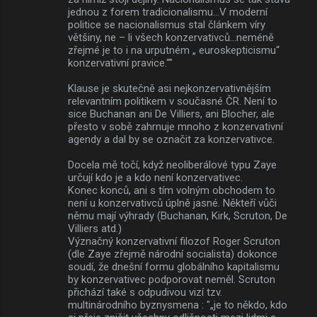
jednou z forem tradicionalismu…V moderní
politice se nacionalismus stal článkem víry
většiny, ne – li všech konzervativců…neméně
zřejmé je to i na urputném „ euroskepticismu“
konzervativní pravice.“"
Klause je skutečně asi nejkonzervativnějším
relevantním politikem v současné ČR. Není to
sice Buchanan ani De Villiers, ani Blocher, ale
přesto v sobě zahrnuje mnoho z konzervativní
agendy a dal by se označit za konzervativce.
Docela mě točí, když neoliberálové typu Zaye
určují kdo je a kdo není konzervativec.
Konec konců, ani s tím volným obchodem to
není u konzervativců úplně jasné. Někteří vůči
němu mají výhrady (Buchanan, Kirk, Scruton, De
Villiers atd.)
Význačný konzervativní filozof Roger Scruton
(dle Zaye zřejmě národní socialista) dokonce
soudí, že dnešní formu globálního kapitalismu
by konzervativec podporovat neměl. Scruton
přichází také s odpudivou vizí tzv.
multinárodního byznysmena : "„je to někdo, kdo