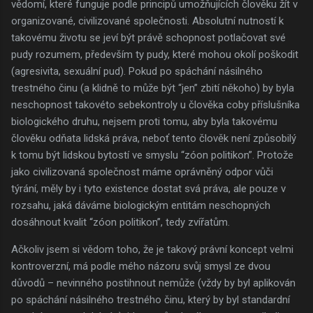
vědomí, které funguje podle principů umožňujících člověku žít v
organizované, civilizované společnosti. Absolutní nutností k
takovému životu se jeví být právě schopnost potlačovat své
pudy rozumem, především ty pudy, které mohou okolí poškodit
(agresivita, sexuální pud). Pokud po spáchání násilného
trestného činu (a klidně to může být “jen” zbití někoho) by byla
neschopnost takovéto sebekontroly u člověka coby příslušníka
biologického druhu, nejsem proti tomu, aby byla takovému
člověku odňata lidská práva, neboť tento člověk není způsobilý
k tomu být lidskou bytostí ve smyslu “zóon politikon”. Protože
jako civilizovaná společnost máme oprávněný odpor vůči
týrání, měly by i tyto existence dostat svá práva, ale pouze v
rozsahu, jaká dáváme biologickým entitám neschopných
dosáhnout kvalit “zóon politikon”, tedy zvířatům.
Ačkoliv jsem si vědom toho, že je takový právní koncept velmi
kontroverzní, má podle mého názoru svůj smysl ze dvou
důvodů – nevinného postihnout nemůže (vždy by byl aplikován
po spáchání násilného trestného činu, který by byl standardní