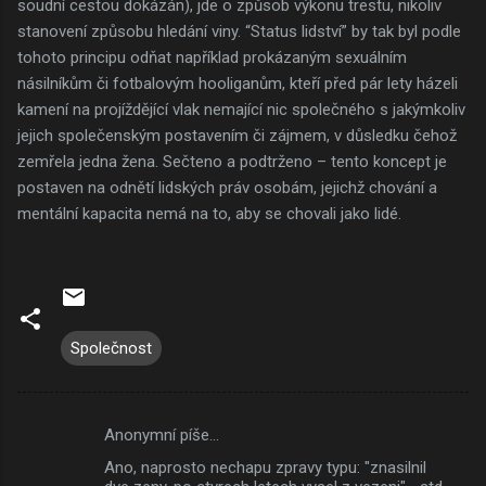
soudní cestou dokázán), jde o způsob výkonu trestu, nikoliv
stanovení způsobu hledání viny. “Status lidství” by tak byl podle
tohoto principu odňat například prokázaným sexuálním
násilníkům či fotbalovým hooliganům, kteří před pár lety házeli
kamení na projíždějící vlak nemající nic společného s jakýmkoliv
jejich společenským postavením či zájmem, v důsledku čehož
zemřela jedna žena. Sečteno a podtrženo – tento koncept je
postaven na odnětí lidských práv osobám, jejichž chování a
mentální kapacita nemá na to, aby se chovali jako lidé.
Společnost
Anonymní píše…
K
Ano, naprosto nechapu zpravy typu: "znasilnil
o