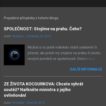
Populární příspěvky z tohoto blogu
SPOLEČNOST: Stojíme na prahu. Čeho?
Autor:
Redakce
-
listopadu 20, 2010
Možná si to ještě málokdo stačil uvědomit či
přiznat, ale právě my stojíme na prahu či úsvitu
nových poměrů ve společnosti. Ovšem buďme
v klidu, netýká se to nás, ale až našich dětí.
DALŠÍ INFORMACE
Novými poměry ve společnosti myslím
přiklonění se s některé z nám již historicky
známých situací. Přiznejme si to otevřeně – je
ZE ŽIVOTA KOCOURKOVA: Chcete vyhrát
to buď nová forma demokracie, anebo
soutěž? Nařkněte ministra z jejího
nacismus. Těžko si někdo z nás mohl
ovlivňování
nevšimnout, že určité etnikum získává ve
Autor:
template
-
října 04, 2010
společnosti stále větší vliv – v každém městě již