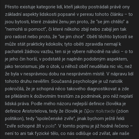
Přesto existuje kategorie lidí, kteří jakoby postrádali právě ony
základní aspekty lidskosti popsané v perexu tohoto článku – to
jsou bytosti, které znásilní ženu jen proto, že “se jim chtělo” a
“nemohli si pomoct”, či které někoho zbijí nebo zabijí jen tak
pro radost nebo proto, že “se jim chce”. Obětí těchto bytostí se
může stát prakticky kdokoliv, tyto oběti zpravidla nemají k
pachateli žádnou vazbu, ten si je vybere náhodně na ulici – o to
je jeho čin horší, v podstatě je naplněn podobným aspektem,
jako terorismus; jde o útok, u něhož oběť neudělala nic víc, než
že byla v nesprávnou dobu na nesprávném místě. V nápravu lidí
tohoto druhu nevěřím. Současná psychologie je už natolik
pokročilá, že je schopná něco takového diagnostikovat a zde
se přikláním k doživotním trestům za podmínek, pro něž neplatí
lidská práva. Podle mého názoru nejlepší definice člověka je
definice Aristotelova, tedy že člověk je
ζῷον πολιτικόν
(zóon
politikon), tedy “společenské zvíře”, jinak bychom ještě řekli
“zvíře schopné žít v
polis
”. V tomto pojmu je již hodně řečeno –
není to ani tak fyzické tělo, co nás odlišuje od zvířat, ale naše