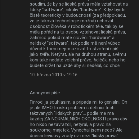
soudím, že by se lidská práva měla vztahovat na
lidský "software", nikoliv "hardware". Když byste
čistě teoreticky v budoucnosti (za předpokladu,
že je taková technologie možná) uchoval
osobnost člověka v robotickém těle, tak by se
měla pořád na tu osobu vztahovat lidská práva,
zatímco pokud máte člověčí "hardware" a
nelidský "software", tak podle mě není vůbec
důvod k tomu neposuzovat to stvoření spíš
jako zvíře. Netýrat, ale na druhou stranu, svému
koni také nedáte volební právo, řidičák, nebo ho
budete držet na uzdě aby si nedělal, co chce.
10. března 2010 v 19:16
Anonymní píše…
Finrod: ja souhlasim, a pripada mi to genialni. On
je ale IMHO trosku problem s definici tech
takzvanych "lidskych prav"... podle me ma
kazdej ZA NORMALNICH OKOLNOSTI pravo aby
ho nikdo nezavrazdil, netyral, a pravo na
soukromej majetek. Vynechal jsem neco? Ale
dnesni levicovy zrudy uz mezi "lidsky prava"