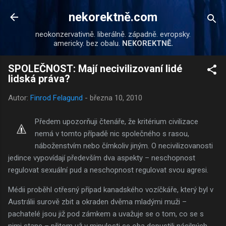
Přeskočit na hlavní obsah
nekorektně.com
neokonzervativně. liberálně. západně. evropsky.
americky. bez obalu.
NEKOREKTNĚ.
SPOLEČNOST: Mají necivilizovaní lidé
lidská práva?
Autor:
Finrod Felagund
-
března 10, 2010
Předem upozorňuji čtenáře, že kritérium civilizace
nemá v tomto případě nic společného s rasou,
náboženstvím nebo čímkoliv jiným. O necivilizovanosti
jedince vypovídají především dva aspekty – neschopnost
regulovat sexuální pud a neschopnost regulovat svou agresi.
Médii proběhl otřesný případ kanadského vozíčkáře, který byl v
Austrálii surově zbit a okraden dvěma mladými muži –
pachatelé jsou již pod zámkem a uvažuje se o tom, co se s
nimi stane – přitom už v minulosti se oba dopustili násilných