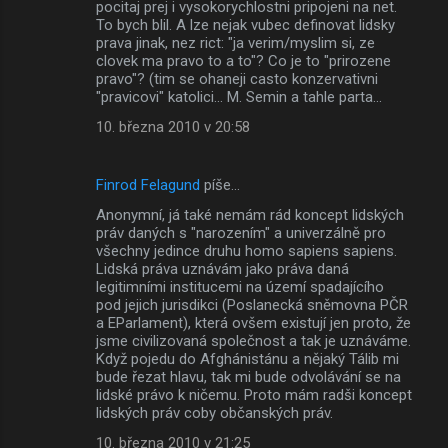
pocitaj prej i vysokorychlostni pripojeni na net.
To bych blil. A lze nejak vubec definovat lidsky
prava jinak, nez rict: "ja verim/myslim si, ze
clovek ma pravo to a to"? Co je to "prirozene
pravo"? (tim se ohaneji casto konzervativni
"pravicovi" katolici... M. Semin a tahle parta...
10. března 2010 v 20:58
Finrod Felagund
píše…
Anonymní, já také nemám rád koncept lidských
práv daných s "narozením" a univerzálně pro
všechny jedince druhu homo sapiens sapiens.
Lidská práva uznávám jako práva daná
legitimními institucemi na území spadajícího
pod jejich jurisdikci (Poslanecká sněmovna PČR
a EParlament), která ovšem existují jen proto, že
jsme civilizovaná společnost a tak je uznáváme.
Když pojedu do Afghánistánu a nějaký Tálib mi
bude řezat hlavu, tak mi bude odvolávání se na
lidské právo k ničemu. Proto mám radši koncept
lidských práv coby občanských práv.
10. března 2010 v 21:25