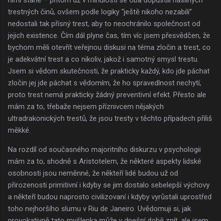
trestných činů, ovšem podle logiky “ještě nikoho nezabili”
nedostali tak přísný trest, aby to neochránilo společnost od
jejich existence. Čím dál plyne čas, tím víc jsem přesvědčen, že
bychom měli otevřít veřejnou diskusi na téma zločin a trest, co
je adekvátní trest a co nikoliv, jakož i samotný smysl trestu.
Jsem si vědom skutečnosti, že prakticky každý, kdo jde páchat
zločin jej jde páchat s vědomím, že ho spravedlnost nechytí,
proto trest nemá prakticky žádný preventivní efekt. Přesto ale
mám za to, třebaže nejsem příznivcem nějakých
ultradrakonických trestů, že jsou tresty v těchto případech příliš
měkké.
Na rozdíl od současného majoritního diskurzu v psychologii
mám za to, shodně s Aristotelem, že některé aspekty lidské
osobnosti jsou neměnné, že někteří lidé budou už od
přirozenosti primitivní i kdyby se jim dostalo sebelepší výchovy
a někteří budou naprosto civilizovaní i kdyby vyrůstali uprostřed
toho nejhoršího slumu v Riu de Janeiro. Uvědomuji si, jak
provokativně tato myšlenka může v dnešní době znít, ale jsem