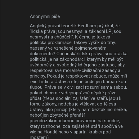
Anonymní píše…
Anglický právní teoretik Bentham prý říkal, že
"lidská práva jsou nesmysl a základní LP jsou
nesmysl na chůdách". K čemu je taková
politická proklamace, takový výkřik do tmy,
napsaný ve vznešeně pojmenovaném
dokumentu? Občanská/lidská práva jsou otázka
politická, je na zákonodárci, kterým by měl být
uvědomělý a svobodný lid či jeho zástupci, aby
respektoval své morálně-civilizační zásady a
principy. Pokud je respektovat nebude, může mít
i víc Listin a Ústav a stejně bude jen barbarskou
tlupou. Práva se v civilizaci rozumí sama sebou,
pokud chceme veřejnoprávně nějaké právo
přidat (třeba sociální zajištění ve stáří), jsou k
tomu zákony, netřeba je vtělovat do tělesa
Ústavy jako princip (který nám beztak nic neříká,
neboť jen zbytečně přenáší
pseudozákonodárnou pravomoc na soudce,
který rozhodne, zda zajištěné stáří spočívá ve
vile na Floridě nebo v apartní krabici pod
mostem).