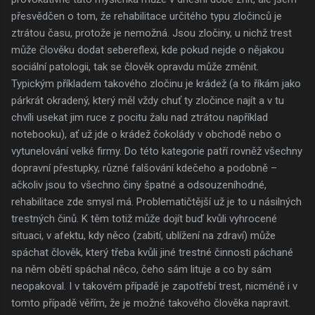
přesvědčen o tom, že rehabilitace určitého typu zločinců je
ztrátou času, protože je nemožná. Jsou zločiny, u nichž trest
může člověku dodat sebereflexi, kde pokud nejde o nějakou
sociální patologii, tak se člověk opravdu může změnit.
Typickým příkladem takového zločinu je krádež (a to říkám jako
párkrát okradený, který měl vždy chuť ty zločince najít a v tu
chvíli usekat jim ruce z pocitu žalu nad ztrátou například
notebooku), ať už jde o krádež čokolády v obchodě nebo o
vytunelování velké firmy. Do této kategorie patří rovněž všechny
dopravní přestupky, různé falšování kdečeho a podobně –
ačkoliv jsou to všechno činy špatné a odsouzeníhodné,
rehabilitace zde smysl má. Problematičtější už je to u násilných
trestných činů. K těm totiž může dojít buď kvůli vyhrocené
situaci, v afektu, kdy něco (zabití, ublížení na zdraví) může
spáchat člověk, který třeba kvůli jiné trestné činnosti páchané
na něm obětí spáchal něco, čeho sám lituje a co by sám
neopakoval. I v takovém případě je zapotřebí trest, nicméně i v
tomto případě věřím, že je možné takového člověka napravit.