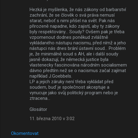
Hezká je myšlenka, že nás zákony od barbarství
zachrání, že se člověk o svá práva nemusí
starat, neboť s nimi přišel na svět. Pak nás
přirozeně napadne, kdo zajistí, aby ty zákony
byly respektovány... Soudy? Ovšem pak je třeba
vzpomenout dodnes poněkud zvláštně
vykládaného nástupu nacismu, před nímž a jeho
nástupci nás dnes brání ústavní soud... Problém
je, že minimálně soud s AH, ale i další soudy
jasně dokazují, že německá justice byla
vlastenecky fascinována národním socialismem
dávno předtím než se o nacismus začal zajímat
například J.Goebbels.
LP a jejich záruky není třeba vykládat před
soudem, buď je společnost akceptuje a
vynucuje jako svůj politický program nebo je
ztracena...
Glosátor
11. března 2010 v 3:02
Okomentovat