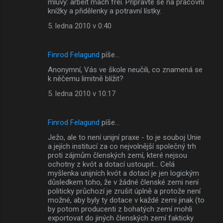
mluvy: arbeit mach frei. Připravte se na pracovní
knížky a přidělenky a potravní lístky.
5. ledna 2010 v 0:40
Finrod Felagund
píše…
Anonymní, Vás ve škole neučili, co znamená se
k něčemu limitně blížit?
5. ledna 2010 v 10:17
Finrod Felagund
píše…
Ježo, ale to není unijní praxe - to je souboj Unie
a jejích institucí za co nejvolnější společný trh
proti zájmům členských zemí, které nejsou
ochotny z kvót a dotací ustoupit... Celá
myšlenka unijních kvót a dotací je jen logickým
důsledkem toho, že v žádné členské zemi není
politicky průchozí je zrušit úplně a protože není
možné, aby byly ty dotace v každé zemi jinak (to
by potom producenti z bohatých zemí mohli
exportovat do jiných členských zemí fakticky