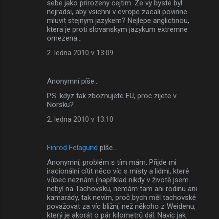
sebe jako prirozeny cejtim. Ze vy byste byl
nejradsi, aby vsichni v evrope zacali povinne
mluvit stejnym jazykem? Nejlepe anglictinou,
ktera je proti slovanskym jazykum extremne
omezena...
2. ledna 2010 v 13:09
Anonymní píše…
P.S. kdyz tak zboznujete EU, proc zijete v
Norsku?
2. ledna 2010 v 13:10
Finrod Felagund
píše…
Anonymní, problém s tím mám. Přijde mi
iracionální cítit něco víc s místy a lidmi, které
vůbec neznám (například nikdy v životě jsem
nebyl na Tachovsku, nemám tam ani rodinu ani
kamarády, tak nevím, proč bych měl tachovské
považovat za víc bližní, než někoho z Weidenu,
který je akorát o pár kilometrů dál. Navíc jak