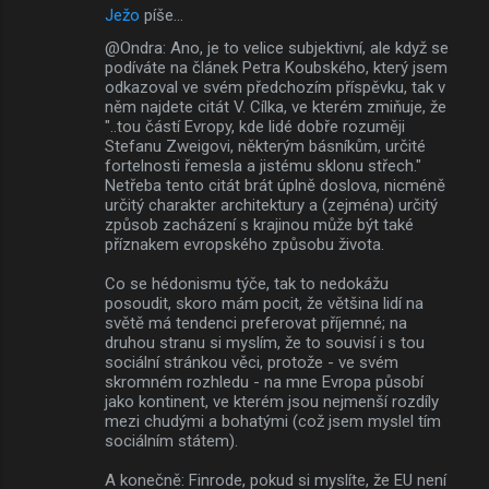
Ježo
píše…
@Ondra: Ano, je to velice subjektivní, ale když se
podíváte na článek Petra Koubského, který jsem
odkazoval ve svém předchozím příspěvku, tak v
něm najdete citát V. Cílka, ve kterém zmiňuje, že
"..tou částí Evropy, kde lidé dobře rozuměji
Stefanu Zweigovi, některým básníkům, určité
fortelnosti řemesla a jistému sklonu střech."
Netřeba tento citát brát úplně doslova, nicméně
určitý charakter architektury a (zejména) určitý
způsob zacházení s krajinou může být také
příznakem evropského způsobu života.
Co se hédonismu týče, tak to nedokážu
posoudit, skoro mám pocit, že většina lidí na
světě má tendenci preferovat příjemné; na
druhou stranu si myslím, že to souvisí i s tou
sociální stránkou věci, protože - ve svém
skromném rozhledu - na mne Evropa působí
jako kontinent, ve kterém jsou nejmenší rozdíly
mezi chudými a bohatými (což jsem myslel tím
sociálním státem).
A konečně: Finrode, pokud si myslíte, že EU není