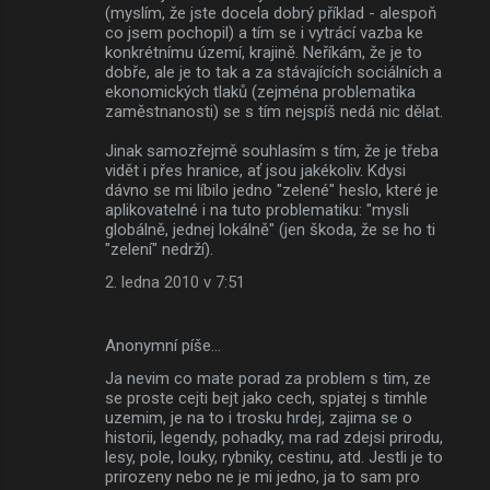
(myslím, že jste docela dobrý příklad - alespoň
co jsem pochopil) a tím se i vytrácí vazba ke
konkrétnímu území, krajině. Neříkám, že je to
dobře, ale je to tak a za stávajících sociálních a
ekonomických tlaků (zejména problematika
zaměstnanosti) se s tím nejspíš nedá nic dělat.
Jinak samozřejmě souhlasím s tím, že je třeba
vidět i přes hranice, ať jsou jakékoliv. Kdysi
dávno se mi líbilo jedno "zelené" heslo, které je
aplikovatelné i na tuto problematiku: "mysli
globálně, jednej lokálně" (jen škoda, že se ho ti
"zelení" nedrží).
2. ledna 2010 v 7:51
Anonymní píše…
Ja nevim co mate porad za problem s tim, ze
se proste cejti bejt jako cech, spjatej s timhle
uzemim, je na to i trosku hrdej, zajima se o
historii, legendy, pohadky, ma rad zdejsi prirodu,
lesy, pole, louky, rybniky, cestinu, atd. Jestli je to
prirozeny nebo ne je mi jedno, ja to sam pro