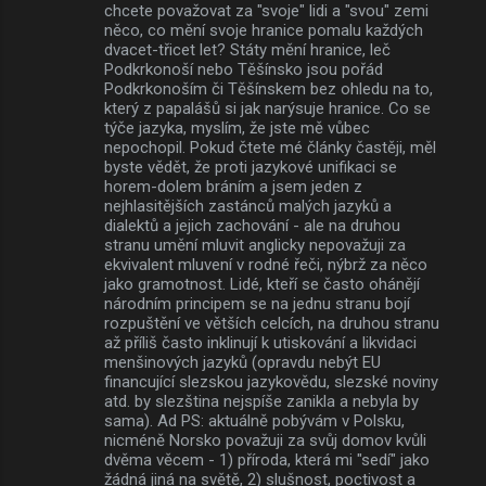
chcete považovat za "svoje" lidi a "svou" zemi
něco, co mění svoje hranice pomalu každých
dvacet-třicet let? Státy mění hranice, leč
Podkrkonoší nebo Těšínsko jsou pořád
Podkrkonoším či Těšínskem bez ohledu na to,
který z papalášů si jak narýsuje hranice. Co se
týče jazyka, myslím, že jste mě vůbec
nepochopil. Pokud čtete mé články častěji, měl
byste vědět, že proti jazykové unifikaci se
horem-dolem bráním a jsem jeden z
nejhlasitějších zastánců malých jazyků a
dialektů a jejich zachování - ale na druhou
stranu umění mluvit anglicky nepovažuji za
ekvivalent mluvení v rodné řeči, nýbrž za něco
jako gramotnost. Lidé, kteří se často ohánějí
národním principem se na jednu stranu bojí
rozpuštění ve větších celcích, na druhou stranu
až příliš často inklinují k utiskování a likvidaci
menšinových jazyků (opravdu nebýt EU
financující slezskou jazykovědu, slezské noviny
atd. by slezština nejspíše zanikla a nebyla by
sama). Ad PS: aktuálně pobývám v Polsku,
nicméně Norsko považuji za svůj domov kvůli
dvěma věcem - 1) příroda, která mi "sedí" jako
žádná jiná na světě, 2) slušnost, poctivost a