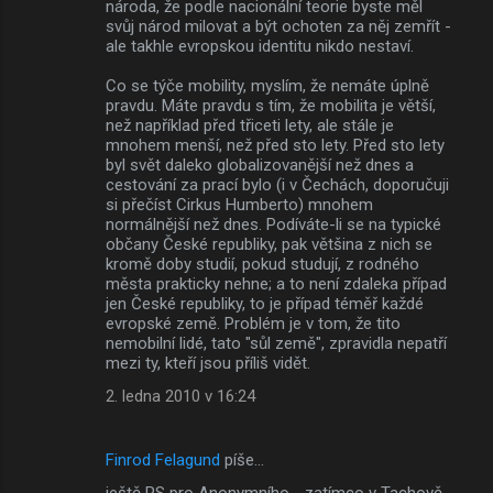
národa, že podle nacionální teorie byste měl
svůj národ milovat a být ochoten za něj zemřít -
ale takhle evropskou identitu nikdo nestaví.
Co se týče mobility, myslím, že nemáte úplně
pravdu. Máte pravdu s tím, že mobilita je větší,
než například před třiceti lety, ale stále je
mnohem menší, než před sto lety. Před sto lety
byl svět daleko globalizovanější než dnes a
cestování za prací bylo (i v Čechách, doporučuji
si přečíst Cirkus Humberto) mnohem
normálnější než dnes. Podíváte-li se na typické
občany České republiky, pak většina z nich se
kromě doby studií, pokud studují, z rodného
města prakticky nehne; a to není zdaleka případ
jen České republiky, to je případ téměř každé
evropské země. Problém je v tom, že tito
nemobilní lidé, tato "sůl země", zpravidla nepatří
mezi ty, kteří jsou příliš vidět.
2. ledna 2010 v 16:24
Finrod Felagund
píše…
ještě PS pro Anonymního - zatímco v Tachově