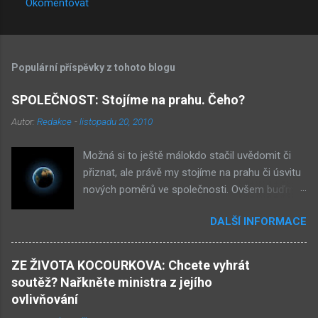
Okomentovat
Populární příspěvky z tohoto blogu
SPOLEČNOST: Stojíme na prahu. Čeho?
Autor:
Redakce
-
listopadu 20, 2010
Možná si to ještě málokdo stačil uvědomit či
přiznat, ale právě my stojíme na prahu či úsvitu
nových poměrů ve společnosti. Ovšem buďme
v klidu, netýká se to nás, ale až našich dětí.
DALŠÍ INFORMACE
Novými poměry ve společnosti myslím
přiklonění se s některé z nám již historicky
známých situací. Přiznejme si to otevřeně – je
ZE ŽIVOTA KOCOURKOVA: Chcete vyhrát
to buď nová forma demokracie, anebo
soutěž? Nařkněte ministra z jejího
nacismus. Těžko si někdo z nás mohl
ovlivňování
nevšimnout, že určité etnikum získává ve