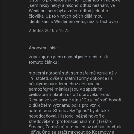
jsem nikdy nebyl a nikoho odtud neznám, ve
Weidenu jsem byl a znám odtud jednoho
člověka. Už to v mých očích dělá mou
identifikaci s Weidenem větší, než s Tachovem.
2. ledna 2010 v 16:25
Anonymní píše…
zopakuji, co jsem napsal jinde. sedí to i k
tomuto článku :
moderní národní stát samozřejmě vznikl až v
19. století, ovšem státní formy dokonce i s
nějakýmn národem(jehož definice se
samozřejmě měnila) jsou v západním
civilizačním okruhu už od starověku. Ernst
Rennan ve své slavné stati "Co je národ" hovoří
o důležitém významu polis pro vznik
patriotismu. Středověký "gens" bych také
nepodceňoval. Historici běžně hovoří o
středověkém "protonacionalismu" (Třeštík,
Šmahel, Žemlička) a to nejen až od husitství, ale
i dříve. Ono se stačí mrknout do Kosmovy a