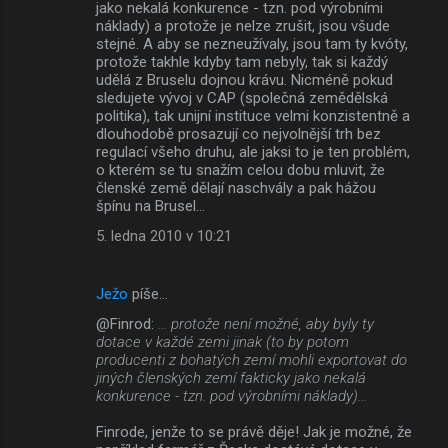
jako nekalá konkurence - tzn. pod výrobními
náklady) a protože je nelze zrušit, jsou všude
stejné. A aby se nezneužívaly, jsou tam ty kvóty,
protože takhle kdyby tam nebyly, tak si každý
udělá z Bruselu dojnou krávu. Nicméně pokud
sledujete vývoj v CAP (společná zemědělská
politika), tak unijní instituce velmi konzistentně a
dlouhodobě prosazují co nejvolnější trh bez
regulací všeho druhu, ale jaksi to je ten problém,
o kterém se tu snažím celou dobu mluvit, že
členské země dělají naschvály a pak hážou
špínu na Brusel...
5. ledna 2010 v 10:21
Ježo
píše…
@Finrod:
... protože není možné, aby byly ty
dotace v každé zemi jinak (to by potom
producenti z bohatých zemí mohli exportovat do
jiných členských zemí fakticky jako nekalá
konkurence - tzn. pod výrobními náklady)...
Finrode, jenže to se právě děje! Jak je možné, že