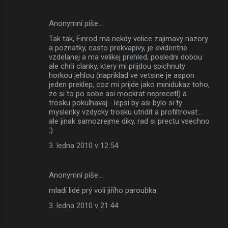
Anonymní píše…
Tak tak, Finrod ma nekdy velice zajimavy nazory
a poznatky, casto prekvapivy, je evidentne
vzdelanej a ma velikej prehled, posledni dobou
ale chrli clanky, ktery mi prijdou spichnuty
horkou jehlou (napriklad ve vetsine je aspon
jeden preklep, coz mi prijde jako minidukaz toho,
ze si to po sobe asi mockrat neprecetl) a
trosku pokulhavaj... lepsi by asi bylo si ty
myslenky vzdycky trosku utridit a profiltrovat...
ale jinak samozrejme diky, rad si prectu vsechno
:)
3. ledna 2010 v 12:54
Anonymní píše…
mladí lidé prý volí jiřího paroubka
3. ledna 2010 v 21:44