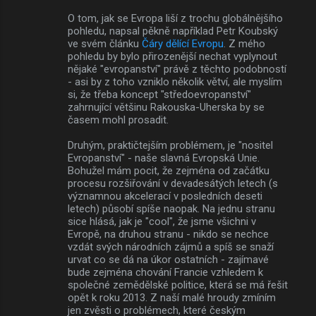
O tom, jak se Evropa liší z trochu globálnějšího
pohledu, napsal pěkně například Petr Koubský
ve svém článku
Čáry dělící Evropu
. Z mého
pohledu by bylo přirozenější nechat vyplynout
nějaké "evropanství" právě z těchto podobností
- asi by z toho vzniklo několik větví, ale myslím
si, že třeba koncept "středoevropanství"
zahrnující většinu Rakouska-Uherska by se
časem mohl prosadit.
Druhým, praktičtejším problémem, je "nositel
Evropanství" - naše slavná Evropská Unie.
Bohužel mám pocit, že zejména od začátku
procesu rozšiřování v devadesátých letech (s
významnou akcelerací v posledních deseti
letech) působí spíše naopak. Na jednu stranu
sice hlásá, jak je "cool", že jsme všichni v
Evropě, na druhou stranu - nikdo se nechce
vzdát svých národních zájmů a spíš se snaží
urvat co se dá na úkor ostatních - zajímavé
bude zejména chování Francie vzhledem k
společné zemědělské politice, která se má řešit
opět k roku 2013. Z naší malé hroudy zmíním
jen zvěsti o problémech, které českým