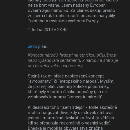
nelze brat vazne. Jsem nadseny Evropan,
e
ovsem zijici mimo Eu. Za clanek dekuji, presto
ze jsem i tak trochu rusofil, poznamenany dily
Tolsteho a mystikou vychodni Evropy.
1. ledna 2010 v 23:45
Ježo
píše…
Koncept národů, hrdosti na etnickou příslušnost
nebo vyžadování sentimentu k národu a státu, je
pro člověka velmi nepřirozený...
Stejně tak mi přijde nepřirozený koncept
"evropanství" či "evropského národa". Myslím,
že pro něj platí všechny kritické připomínky,
které byly v tomto článku popsány (jen se
vztahovaly k onomu "konceptu národů".
K idealizaci toho "jsem zdejší" - tohle skutečně
mohlo fungovat dříve, kdy se člověk stěhoval
jednou, maximálně dvakrát za život (a většina
lidí se přesunula maximálně o vesnici vedle).
Dneska je mobilita obyvatelstva značná