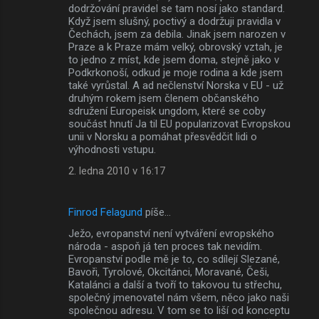
dodržování pravidel se tam nosí jako standard.
Když jsem slušný, poctivý a dodržuji pravidla v
Čechách, jsem za debila. Jinak jsem narozen v
Praze a k Praze mám velký, obrovský vztah, je
to jedno z míst, kde jsem doma, stejně jako v
Podkrkonoší, odkud je moje rodina a kde jsem
také vyrůstal. A ad nečlenství Norska v EU - už
druhým rokem jsem členem občanského
sdružení Europeisk ungdom, které se coby
součást hnutí Ja til EU popularizovat Evropskou
unii v Norsku a pomáhat přesvědčit lidi o
výhodnosti vstupu.
2. ledna 2010 v 16:17
Finrod Felagund
píše…
Ježo, evropanství není vytváření evropského
národa - aspoň já ten proces tak nevidím.
Evropanství podle mě je to, co sdílejí Slezané,
Bavoři, Tyrolové, Okcitánci, Moravané, Češi,
Katalánci a další a tvoří to takovou tu střechu,
společný jmenovatel nám všem, něco jako naši
společnou adresu. V tom se to liší od konceptu