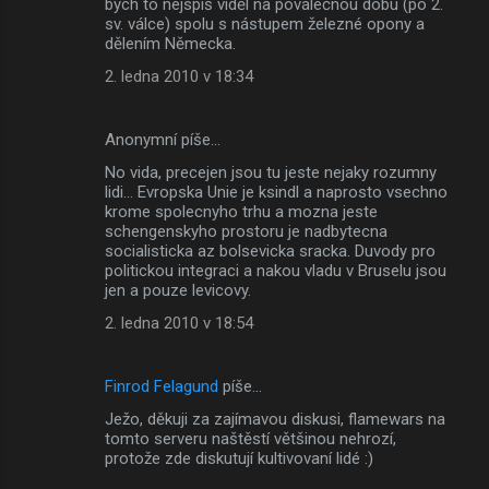
bych to nejspíš viděl na poválečnou dobu (po 2.
sv. válce) spolu s nástupem železné opony a
dělením Německa.
2. ledna 2010 v 18:34
Anonymní píše…
No vida, precejen jsou tu jeste nejaky rozumny
lidi... Evropska Unie je ksindl a naprosto vsechno
krome spolecnyho trhu a mozna jeste
schengenskyho prostoru je nadbytecna
socialisticka az bolsevicka sracka. Duvody pro
politickou integraci a nakou vladu v Bruselu jsou
jen a pouze levicovy.
2. ledna 2010 v 18:54
Finrod Felagund
píše…
Ježo, děkuji za zajímavou diskusi, flamewars na
tomto serveru naštěstí většinou nehrozí,
protože zde diskutují kultivovaní lidé :)