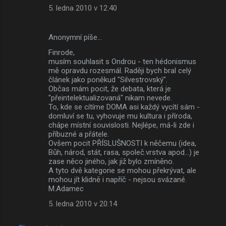
5. ledna 2010 v 12:40
Anonymní píše…
Finrode,
musím souhlasit s Ondrou - ten hédonismus
mě opravdu rozesmál. Raději bych bral celý
článek jako poněkud "Silvestrovský".
Občas mám pocit, že debata, která je
"přeintelektualizovaná" nikam nevede.
To, kde se cítíme DOMA asi každý vycítí sám -
domluví se tu, vyhovuje mu kultura i příroda,
chápe místní souvislosti. Nejlépe, má-li zde i
příbuzné a přátele.
Ovšem pocit PŘÍSLUŠNOSTI k něčemu (idea,
Bůh, národ, stát, rasa, společ.vrstva apod...) je
zase něco jiného, jak již bylo zmíněno.
A tyto dvě kategorie se mohou překrývat, ale
mohou jít klidně i napříč - nejsou svázané.
M.Adamec
5. ledna 2010 v 20:14