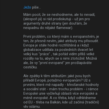
Ježo
píše…
Mám pocit, že se neshodneme, ale to nevadí,
(alespoň já) si rád prodiskutuji - už jen pro
argumenty druhé strany (jen doufám, že
nespadnu do nějaké flamewar).
První problém, co který mám s evropanstvím, je
ten, že přesně nevím, jaké atributy mu přisoudit.
Evropa je stále hodně roztříštěná a i když
globalizace udělala za posledních dvacet let
velký kus "práce" , tak pořád vidím příliš velké
rozdíly na to, abych se s nimi ztotožnil. Možná
ale, že vy "první evropané" jen prošlapáváte
cestičku.
Ale zpátky k těm atributům: jaké jsou bych
přiřadil Evropě, potažmo evropanům? Už s
prvními, které mě napadly - křesťanské hodnoty
a sociální stát - mám trochu problém - i rámce
Evropské unie vyčleňují oblasti více evropské a
méně evropské. A co třeba, když odhlédneme
od EU - třeba na Balkán, kde už začíná (tradiční)
vliv islámu.