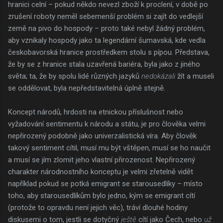
hranici celní – pokud někdo nevezl zboží k proclení, v době po
zrušení roboty neměl sebemenší problém si zajít do vedlejší
země na pivo do hospody – proto také nebyl žádný problém,
aby vznikaly hospody jako ta legendární šumavská, kde vedla
českobavorská hranice prostředkem stolu s pípou. Představa,
že by se z hranice stala uzavřená bariéra, byla jako z jiného
světa; ta, že by spolu lidé různých jazyků
nedokázali
žít a museli
se oddělovat, byla nepředstavitelná úplně stejně.
Koncept národů, hrdosti na etnickou příslušnost nebo
vyžadování sentimentu k národu a státu, je pro člověka velmi
nepřirozený podobně jako univerzalistická víra. Aby člověk
takový sentiment cítil, musí mu být vštěpen, musí se ho naučit
a musí se jím zlomit jeho vlastní přirozenost. Nepřirozený
charakter národnostního konceptu je velmi zřetelně vidět
například pokud se potká emigrant se starousedlíky – místo
toho, aby starousedlíkům bylo jedno, kým se emigrant cítí
(protože to opravdu není jejich věc), tráví dlouhé hodiny
diskusemi o tom, jestli se dotyčný
ještě
cítí jako Čech, nebo
už