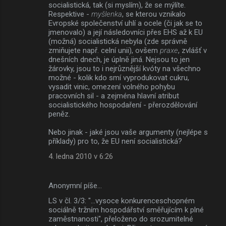
socialistická, tak (si myslím), že se mýlíte.
Respektive -
myšlenka
, se kterou vznikalo
Evropské společenství uhlí a ocele (či jak se to
jmenovalo) a její následovníci přes EHS až k EU
(možná) socialistická nebyla (zde správně
zmiňujete např. celní unii), ovšem
praxe
, zvlášť v
dnešních dnech, je úplně jiná. Nejsou to jen
žárovky, jsou to i nejrůznější kvóty na všechno
možné - kolik kdo smí vyprodukovat cukru,
vysadit vinic, omezení volného pohybu
pracovních sil - a zejména hlavní atribut
socialistického hospodaření - přerozdělování
peněz.
Nebo jinak - jaké jsou vaše argumenty (nejlépe s
příklady) pro to, že EU není socialistická?
4. ledna 2010 v 6:26
Anonymní píše…
LS v čl. 3/3: "...vysoce konkurenceschopném
sociálně tržním hospodářství směřujícím k plné
zaměstnanosti", přeloženo do srozumitelné