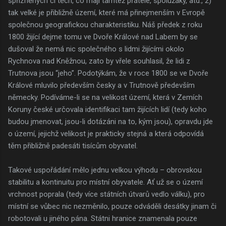
spřízněných či těch, co mají tamtéž přátele, spolužáky, atd., 2)
tak velké je přibližně území, které má přinejmenším v Evropě
společnou geografickou charakteristiku. Náš předek z roku
1800 žijící dejme tomu ve Dvoře Králové nad Labem by se
dušoval že nemá nic společného s lidmi žijícími okolo
Rychnova nad Kněžnou, zato by vřele souhlasil, že lidi z
Trutnova jsou “jeho”. Podotýkám, že v roce 1800 se ve Dvoře
Králové mluvilo především česky a v Trutnově především
německy. Podíváme-li se na velikost území, která v Zemích
Koruny české určovala identifikaci tam žijících lidí (tedy koho
budou jmenovat, jsou-li dotázáni na to, kým jsou), opravdu jde
o území, jejichž velikost je prakticky stejná a která odpovídá
těm přibližně padesáti tisícům obyvatel.
Takové uspořádání mělo jednu velkou výhodu – obrovskou
stabilitu a kontinuitu pro místní obyvatele. Ať už se o území
vrchnost poprala (tedy více státních útvarů vedlo válku), pro
místní se vůbec nic nezměnilo, pouze odváděli desátky jinam či
robotovali u jiného pána. Státni hranice znamenala pouze