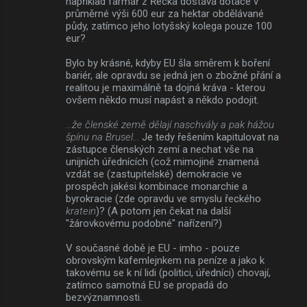
například farmář z Řecka dostává dotace v
průměrné výši 600 eur za hektar obdělávané
půdy, zatímco jeho lotyšský kolega pouze 100
eur?
Bylo by krásné, kdyby EU šla směrem k boření
bariér, ale opravdu se jedná jen o zbožné přání a
realitou je maximálně ta dojná kráva - kterou
ovšem někdo musí napást a někdo podojit.
...že členské země dělají naschvály a pak hážou
špínu na Brusel...
Je tedy řešením kapitulovat na
zástupce členských zemí a nechat vše na
unijních úřednících (což mimojiné znamená
vzdát se (zastupitelské) demokracie ve
prospěch jakési kombinace monarchie a
byrokracie (zde opravdu ve smyslu řeckého
kratein
)? (A potom jen čekat na další
"žárovkovému podobné" nařízení?)
V současné době je EU - imho - pouze
obrovským kafemlejnkem na peníze a jako k
takovému se k ní lidi (politici, úředníci) chovají,
zatímco samotná EU se propadá do
bezvýznamnosti.