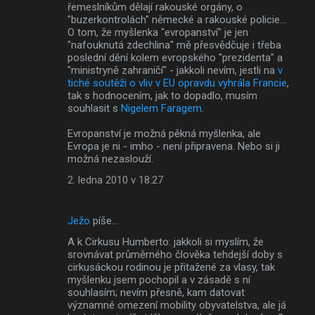
řemeslníkům dělají rakouské orgány, o
"buzerkontrolách" německé a rakouské policie...
O tom, že myšlenka "evropanství" je jen
"nafouknutá zdechlina" mě přesvědčuje i třeba
poslední dění kolem evropského "prezidenta" a
"ministryně zahraničí" - jakkoli nevím, jestli na
v
tiché soutěži o vliv v EU opravdu vyhrála Francie
,
tak s hodnocením, jak to dopadlo, musím
souhlasit s
Nigelem Faragem
.
Evropanství je možná pěkná myšlenka, ale
Evropa je ni - imho - není připravena. Nebo si ji
možná nezaslouží.
2. ledna 2010 v 18:27
Ježo
píše…
A k Cirkusu Humberto: jakkoli si myslím, že
srovnávat průměrného člověka tehdejší doby s
cirkusáckou rodinou je přitažené za vlasy, tak
myšlenku jsem pochopil a v zásadě s ní
souhlasím; nevím přesně, kam datovat
významné omezení mobility obyvatelstva, ale já