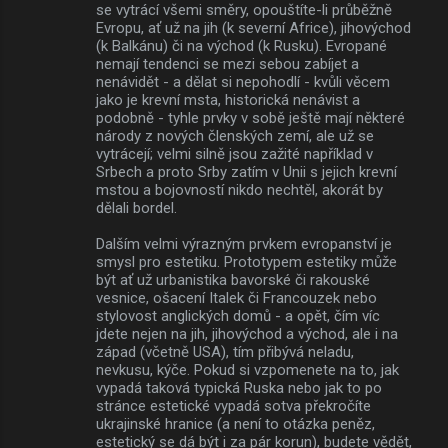
se vytrácí všemi směry, opouštíte-li průběžně
Evropu, ať už na jih (k severní Africe), jihovýchod
(k Balkánu) či na východ (k Rusku). Evropané
nemají tendenci se mezi sebou zabíjet a
nenávidět - a dělat si nepohodlí - kvůli věcem
jako je krevní msta, historická nenávist a
podobně - tyhle prvky v sobě ještě mají některé
národy z nových členských zemí, ale už se
vytrácejí; velmi silně jsou zažité například v
Srbech a proto Srby zatím v Unii s jejich krevní
mstou a bojovností nikdo nechtěl, akorát by
dělali bordel.
Dalším velmi výrazným prvkem evropanství je
smysl pro estetiku. Prototypem estetiky může
být ať už urbanistika bavorské či rakouské
vesnice, ošacení Italek či Francouzek nebo
stylovost anglických domů - a opět, čím víc
jdete nejen na jih, jihovýchod a východ, ale i na
západ (včetně USA), tím přibývá neladu,
nevkusu, kýče. Pokud si vzpomenete na to, jak
vypadá taková typická Ruska nebo jak to po
stránce estetické vypadá sotva překročíte
ukrajinské hranice (a není to otázka peněz,
estetický se dá být i za pár korun), budete vědět,