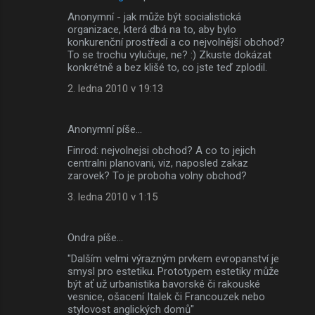
Anonymní - jak může být socialistická
organizace, která dbá na to, aby bylo
konkurenční prostředí a co nejvolnější obchod?
To se trochu vylučuje, ne? :) Zkuste dokázat
konkrétně a bez klišé to, co jste teď zplodil.
2. ledna 2010 v 19:13
Anonymní píše…
Finrod: nejvolnejsi obchod? A co to jejich
centralni planovani, viz, naposled zakaz
zarovek? To je proboha volny obchod?
3. ledna 2010 v 1:15
Ondra píše…
"Dalším velmi výrazným prvkem evropanství je
smysl pro estetiku. Prototypem estetiky může
být ať už urbanistika bavorské či rakouské
vesnice, ošacení Italek či Francouzek nebo
stylovost anglických domů"