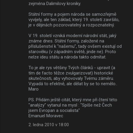
zejména Dalimilovy kroniky.
Státní formy a pojem národa se samozřejmě
vyvíjely, ale ten základ, který 19. století završilo,
je v dějinách pozorovatelný a rozpoznatelný.
V 19. století vzniká moderní národní stát, jaký
známe dnes. Státní formy, založené na
příslušenství k "našemu", tady ovšem existují od
starověku (v západním světě, jinde ne). Proto
nelze ideu státu a národa takto odmítat.
To je ale rys většiny Tvých článků - upravit (a
tím de facto těžce zvulgarizovat) historické
skutečnosti, aby vyhovovaly Tvému záměru.
Vypadá to efektně, ale dělat by se to nemělo..
Maro
PS. Přidám ještě citát, který mne při čtení této
"analýzy" vytanul na mysl : "Spíše než Čech
jsem Evropan a socialista"
Emanuel Moravec
2. ledna 2010 v 18:00