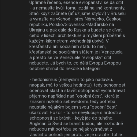
Upřímně řečeno, esence evropanství se dá cítit
- a nemusíte kvůli tomu jezdit na jiné kontinenty.
Stačí když začnete (ať už jsme styloví) v Bruselu
a vyrazíte na východ - přes Německo, Českou
republiku, Polsko/Slovensko-Maďarsko na
Ukrajinu a pak dále do Ruska a budete se dívat,
čeho v lidech, architektuře a myšlení průběžně s
každým kilometrem východněji ubývá. V
křesťanství ani sociálním státu to není,
křesťanská se sociálním státem je i Venezuela
a přesto se ve Venezuele "evropsky" cítit
nebudete. Já bych to, co dělá Evropu Evropou
osobně shrnul do několika kategorií:
- hédonismus (nemyslím to jako nadávku,
naopak, má to velkou hodnotu), tedy schopnost
oceňovat slast a stavět schopnost vychutnávat
příjemno například nad "osobní čest", která je
znakem nízkého sebevědomí, tedy potřeba
neustále nějakým bojem svou "osobní čest"
ukazovat. Pozor - to se nevylučuje s hrdostí a
schopností se bránit - když jde do tuhého,
Angličan či Švéd se bránit budou, ale rozhodně
nebudou mít potřebu se nějak vytrhávat z
vlastního pohodlí jen proto, že je urazíte. Tohle