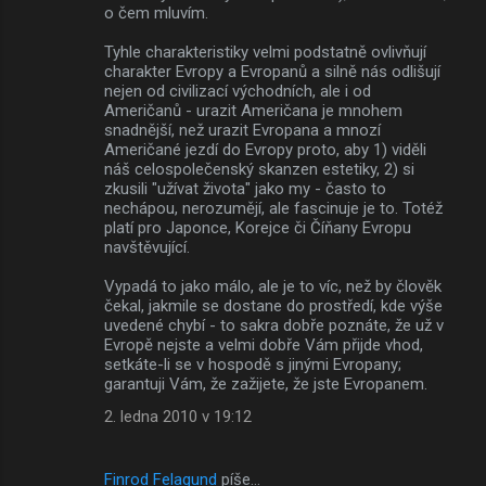
o čem mluvím.
Tyhle charakteristiky velmi podstatně ovlivňují
charakter Evropy a Evropanů a silně nás odlišují
nejen od civilizací východních, ale i od
Američanů - urazit Američana je mnohem
snadnější, než urazit Evropana a mnozí
Američané jezdí do Evropy proto, aby 1) viděli
náš celospolečenský skanzen estetiky, 2) si
zkusili "užívat života" jako my - často to
nechápou, nerozumějí, ale fascinuje je to. Totéž
platí pro Japonce, Korejce či Číňany Evropu
navštěvující.
Vypadá to jako málo, ale je to víc, než by člověk
čekal, jakmile se dostane do prostředí, kde výše
uvedené chybí - to sakra dobře poznáte, že už v
Evropě nejste a velmi dobře Vám přijde vhod,
setkáte-li se v hospodě s jinými Evropany;
garantuji Vám, že zažijete, že jste Evropanem.
2. ledna 2010 v 19:12
Finrod Felagund
píše…