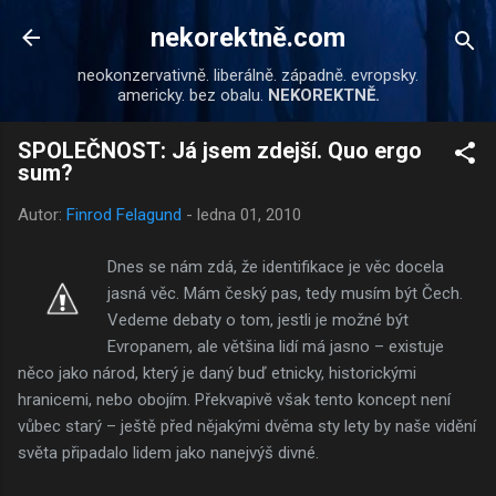
Přeskočit na hlavní obsah
nekorektně.com
neokonzervativně. liberálně. západně. evropsky.
americky. bez obalu.
NEKOREKTNĚ.
SPOLEČNOST: Já jsem zdejší. Quo ergo
sum?
Autor:
Finrod Felagund
-
ledna 01, 2010
Dnes se nám zdá, že identifikace je věc docela
jasná věc. Mám český pas, tedy musím být Čech.
Vedeme debaty o tom, jestli je možné být
Evropanem, ale většina lidí má jasno – existuje
něco jako národ, který je daný buď etnicky, historickými
hranicemi, nebo obojím. Překvapivě však tento koncept není
vůbec starý – ještě před nějakými dvěma sty lety by naše vidění
světa připadalo lidem jako nanejvýš divné.