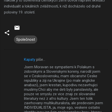
nakolik jí to suverenita členských zemí dovolí napravit likvidaci
individualit a lokálních zvláštností, k níž docházelo od druhé
poloviny 19. století.
Společnost
Kapaty
píše…
K
Jsem Moravan se sympatiemi k Polakum s
o
zidovskymi a Slovenskymi koreny, narodil jsem
m
se v Ceskoslovensku, mam obcanstvi Ceske
republiky a ziji na Ukrajine (po male anglicke
e
anabazi), jsem krestan, kupodivu nezavrhujici
muslimy.Chci aby me deti byly panslavisty, ale
n
pouze ve smyslu ze vice znaji ze slovanske
t
literatury nez z afro kultury. Jsem ten tolik
zavrhovany multikulturalista, ale predevsim jsem
á
INDIVIDUALISTA, ja, moje ego, veskere ostatni
ř
identity jsou jen fain spolecenskou hrou, kterou