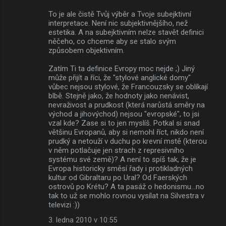
To je ale čistě Tvůj výběr a Tvoje subejktivní
interpretace. Není nic subjektivnějšího, než
estetika. A na subejktivním nelze stavět definici
něčeho, co chceme aby se stalo svým
způsobem objektivním.
Zatím Ti ta definice Evropy moc nejde ;) Jiný
může přijít a říci, že "stylové anglické domy"
vůbec nejsou stylové, že Francouzsky se oblíkají
blbě. Stejně jako, že hodnoty jako nenávist,
nevraživost a prudkost (která narůstá směry na
východ a jihovýchod) nejsou "evropské", to jsi
vzal kde? Zase si to jen myslíš. Potkal si snad
většinu Evropanů, aby si nemohl říct, nikdo není
prudký a netouží v duchu po krevní mstě (kterou
v něm potlačuje jen strach z represivního
systému své země)? A není to spíš tak, že je
Evropa historicky směsí řady i protikladných
kultur od Gibraltaru po Ural? Od Faerských
ostrovů po Krétu? A ta pasáž o hedonismu...no
tak to už se mohlo rovnou vysílat na Silvestra v
televizi :))
3. ledna 2010 v 10:55