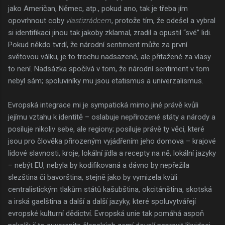
jako Američan, Němec, atp., pokud ano, tak je třeba jím
opovrhnout coby
vlastizrádcem
, protože tím, že odešel a vybral
si identifikaci jinou tak jakoby zklamal, zradil a opustil “své” lidi.
Pokud někdo tvrdí, že národní sentiment může za první
světovou válku, je to trochu nadsazené, ale přitažené za vlasy
to není. Nadsázka spočívá v tom, že národní sentiment v tom
nebyl sám; spoluviníky mu jsou etatismus a univerzalismus.
Evropská integrace mi je sympatická mimo jiné právě kvůli
jejímu vztahu k identitě – oslabuje nepřirozené státy a národy a
posiluje nikoliv sebe, ale regiony; posiluje právě ty věci, které
jsou pro člověka přirozeným vyjádřením jeho domova – krajové
lidové slavnosti, kroje, lokální jídla a recepty na ně, lokální jazyky
– nebýt EU, nebyla by kodifikovaná a dávno by nepřežila
slezština či bavorština, stejně jako by vymizela kvůli
centralistickým tlakům států kašubština, okcitánština, skotská
a irská gaelština a další a další jazyky, které spoluvytvářejí
evropské kulturní dědictví. Evropská unie tak pomáhá aspoň