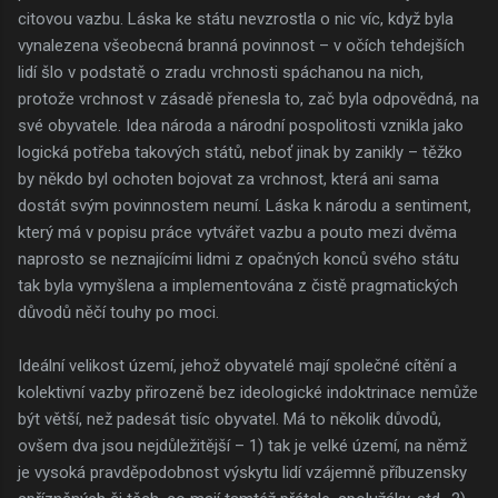
citovou vazbu. Láska ke státu nevzrostla o nic víc, když byla
vynalezena všeobecná branná povinnost – v očích tehdejších
lidí šlo v podstatě o zradu vrchnosti spáchanou na nich,
protože vrchnost v zásadě přenesla to, zač byla odpovědná, na
své obyvatele. Idea národa a národní pospolitosti vznikla jako
logická potřeba takových států, neboť jinak by zanikly – těžko
by někdo byl ochoten bojovat za vrchnost, která ani sama
dostát svým povinnostem neumí. Láska k národu a sentiment,
který má v popisu práce vytvářet vazbu a pouto mezi dvěma
naprosto se neznajícími lidmi z opačných konců svého státu
tak byla vymyšlena a implementována z čistě pragmatických
důvodů něčí touhy po moci.
Ideální velikost území, jehož obyvatelé mají společné cítění a
kolektivní vazby přirozeně bez ideologické indoktrinace nemůže
být větší, než padesát tisíc obyvatel. Má to několik důvodů,
ovšem dva jsou nejdůležitější – 1) tak je velké území, na němž
je vysoká pravděpodobnost výskytu lidí vzájemně příbuzensky