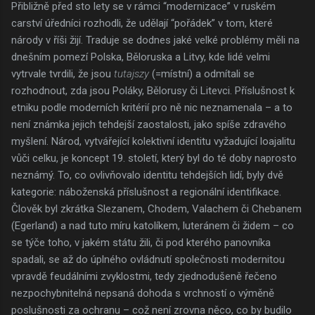
Přibližně před sto lety se v rámci “modernizace” v ruském
carství úředníci rozhodli, že udělají “pořádek” v tom, které
národy v říši žijí. Traduje se dodnes jaké velké problémy měli na
dnešním pomezí Polska, Běloruska a Litvy, kde lidé velmi
vytrvale tvrdili, že jsou
tutajszy
(=místní) a odmítali se
rozhodnout, zda jsou Poláky, Bělorusy či Litevci. Příslušnost k
etniku podle moderních kritérií pro ně nic neznamenala – a to
není známka jejich tehdejší zaostalosti, jako spíše zdravého
myšlení. Národ, vytvářející kolektivní identitu vyžadující loajalitu
vůči celku, je koncept 19. století, který byl do té doby naprosto
neznámý. To, co ovlivňovalo identitu tehdejších lidí, byly dvě
kategorie: náboženská příslušnost a regionální identifikace.
Člověk byl zkrátka Slezanem, Chodem, Valachem či Chebanem
(Egerland) a nad tuto míru katolíkem, luteránem či židem – co
se týče toho, v jakém státu žili, či pod kterého panovníka
spadali, se až do úplného ovládnutí společnosti modernitou
vpravdě feudálními zvyklostmi, tedy zjednodušeně řečeno
nezpochybnitelná nepsaná dohoda s vrchností o výměně
poslušnosti za ochranu – což není zrovna něco, co by budilo