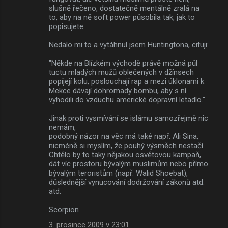
slušně řečeno, dostatečně mentálně zralá na
to, aby na ně soft power působila tak, jak to
popisujete.
Nedalo mi to a vytáhnul jsem Huntingtona, cituji:
"Někde na Blízkém východě právě možná půl
tuctu mladých mužů oblečených v džínsech
popíjejí kolu, poslouchají rap a mezi úklonami k
Mekce dávají dohromady bombu, aby s ní
vyhodili do vzduchu americké dopravní letadlo."
Jinak proti vysmívání se islámu samozřejmě nic
nemám,
podobný názor na věc má také např. Ali Sina,
nicméně si myslím, že pouhý výsměch nestačí.
Chtělo by to taky nějakou osvětovou kampaň,
dát víc prostoru bývalým muslimům nebo přímo
bývalým teroristům (např. Walid Shoebat),
důslednější vynucování dodržování zákonů atd.
atd.
Scorpion
3. prosince 2009 v 23:01