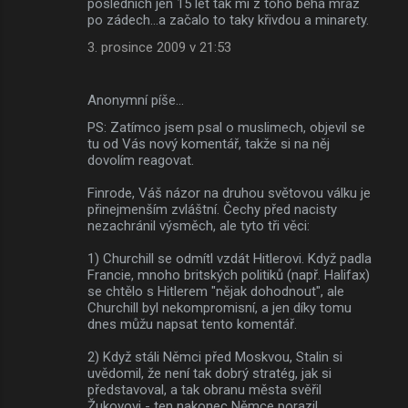
posledních jen 15 let tak mi z toho běhá mráz
po zádech...a začalo to taky křivdou a minarety.
3. prosince 2009 v 21:53
Anonymní píše…
PS: Zatímco jsem psal o muslimech, objevil se
tu od Vás nový komentář, takže si na něj
dovolím reagovat.
Finrode, Váš názor na druhou světovou válku je
přinejmenším zvláštní. Čechy před nacisty
nezachránil výsměch, ale tyto tři věci:
1) Churchill se odmítl vzdát Hitlerovi. Když padla
Francie, mnoho britských politiků (např. Halifax)
se chtělo s Hitlerem "nějak dohodnout", ale
Churchill byl nekompromisní, a jen díky tomu
dnes můžu napsat tento komentář.
2) Když stáli Němci před Moskvou, Stalin si
uvědomil, že není tak dobrý stratég, jak si
představoval, a tak obranu města svěřil
Žukovovi - ten nakonec Němce porazil.