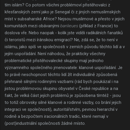
tím islám? Co potom všichni problémoví přistěhovalci z
křesťanských zemí jako je Senegal či z jiných nemuslimských
míst v subsaharské Africe? Nejsou muslimové a přesto v jejich
komunitách mezi obávanými
banlieues
(příklad z Francie) to
doslova vře. Nebo naopak - kolik jste viděli radikálních fanatiků
či teroristů mezi íránskou emigrací? Ne, zdá se, že to není v
islámu, jako spíš ve společnosti v zemích původu těchto lidí a v
jejím uspořádání. Není náhodou, že prakticky všechny
problematické přistěhovalecké skupiny mají jednoho
významného společného jmenovatele: klanové uspořádání. Je
to právě neschopnost těchto lidí žít individuálně způsobená
přehnaně silnými rodinnými vazbami (rád bych poukázal i na
jistou problémovou skupinu obyvatel v České republice a na
fakt, že velká část jejích problémů je způsobena tímtéž - jsou
to totiž obrovsky silné klanové a rodinné vazby, co brání jejich
integraci ve společnosti), autoritářstvím, pevnou hierarchií v
rodině a bezpočtem iracionálních tradic, které nemají v
(post)industriální společnosti žádné místo.