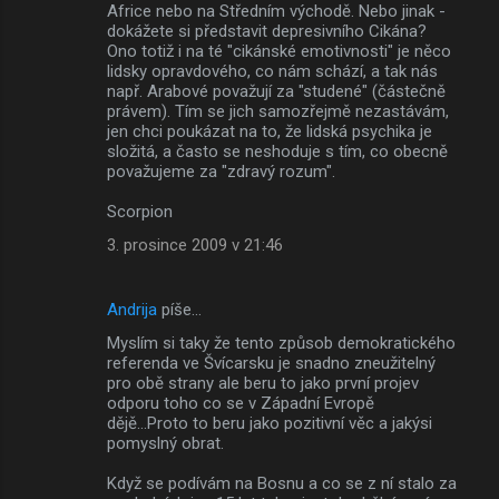
Africe nebo na Středním východě. Nebo jinak -
dokážete si představit depresivního Cikána?
Ono totiž i na té "cikánské emotivnosti" je něco
lidsky opravdového, co nám schází, a tak nás
např. Arabové považují za "studené" (částečně
právem). Tím se jich samozřejmě nezastávám,
jen chci poukázat na to, že lidská psychika je
složitá, a často se neshoduje s tím, co obecně
považujeme za "zdravý rozum".
Scorpion
3. prosince 2009 v 21:46
Andrija
píše…
Myslím si taky že tento způsob demokratického
referenda ve Švícarsku je snadno zneužitelný
pro obě strany ale beru to jako první projev
odporu toho co se v Západní Evropě
dějě...Proto to beru jako pozitivní věc a jakýsi
pomyslný obrat.
Když se podívám na Bosnu a co se z ní stalo za