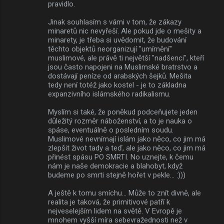
pravidlo.
Jinak souhlasím s vámi v tom, že zákazy
minaretů nic nevyřeší. Ale pokud jde o mešity a
minarety, je třeba si uvědomit, že budování
těchto objektů neorganizují "umírnění"
muslimové, ale právě ti největší "nadšenci", kteří
jsou často napojeni na Muslimské bratrstvo a
dostávají peníze od arabských šejků. Mešita
tedy není totéž jako kostel - je to základna
expanzivního islámského radikalismu.
Myslím si také, že poněkud podceňujete jeden
důležitý rozměr náboženství, a to je nauka o
spáse, eventuálně o posledním soudu.
Muslimové nevnímají islám jako něco, co jim má
zlepšit život tady a teď, ale jako něco, co jim má
přinést spásu PO SMRTI. No uznejte, k čemu
nám je naše demokracie a blahobyt, když
budeme po smrti stejně hořet v pekle... :)))
A ještě k tomu smíchu... Může to znít divně, ale
realita je taková, že primitivové patří k
nejveselejším lidem na světě. V Evropě je
mnohem vyšší míra sebevražednosti než v