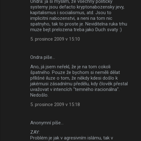
Ondra: ja si myslim, ze vsechny politicky
systemy jsou defacto kryptonabozensky jevy,
kapitalismus i socialismus, atd. Jsou to
implicitni nabozenstvi, a neni na tom nic
spatnyho, tak to proste je. Neviditelna ruka trhu
muze bejt prelozena treba jako Duch svaty :)
5. prosince 2009 v 15:10
Ondra píše…
Ano, já jsem neřekl, že je na tom cokoli
špatného. Pouze že bychom si neměli dělat
přílišné iluze o tom, že někdy kdesi došlo k
jakémusi zásadnímu předělu, kdy člověk přestal
uvažovat v intencích "temného iracionálna".
Nedošlo.
5. prosince 2009 v 15:18
Anonymní píše…
ZAY:
Problém je jak v agresivním islámu, tak v