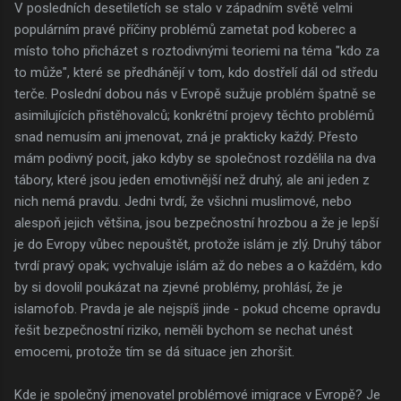
V posledních desetiletích se stalo v západním světě velmi
populárním pravé příčiny problémů zametat pod koberec a
místo toho přicházet s roztodivnými teoriemi na téma "kdo za
to může", které se předhánějí v tom, kdo dostřelí dál od středu
terče. Poslední dobou nás v Evropě sužuje problém špatně se
asimilujících přistěhovalců; konkrétní projevy těchto problémů
snad nemusím ani jmenovat, zná je prakticky každý. Přesto
mám podivný pocit, jako kdyby se společnost rozdělila na dva
tábory, které jsou jeden emotivnější než druhý, ale ani jeden z
nich nemá pravdu. Jedni tvrdí, že všichni muslimové, nebo
alespoň jejich většina, jsou bezpečnostní hrozbou a že je lepší
je do Evropy vůbec nepouštět, protože islám je zlý. Druhý tábor
tvrdí pravý opak; vychvaluje islám až do nebes a o každém, kdo
by si dovolil poukázat na zjevné problémy, prohlásí, že je
islamofob. Pravda je ale nejspíš jinde - pokud chceme opravdu
řešit bezpečnostní riziko, neměli bychom se nechat unést
emocemi, protože tím se dá situace jen zhoršit.
Kde je společný jmenovatel problémové imigrace v Evropě? Je