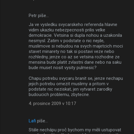
Petr píše…
Ja ve vysledku svycarskeho referenda hlavne
vidim ukazku nebezpecnosti prilis velke
demokracie. Vetsina si dupla nohou a uzakonila
nesmysl. Zatim v podstate o nic nejde,
muslimove si nebudou na svych majetcich moci
stavet minarety no tak si postavi veze nebo
rozhledny, jenze co az se vetsina rozhodne ze
mensina bude platit zvlastni dane nebo na saku
bude muset nosit vysity pulmesic?
Chapu potrebu svycaru branit se, jenze nechapu
jejich potrebu omezit muslimy a pritom v
podstate nic neziskat, jen vytvaret zarodky
budoucich problemu, zbytecne.
4. prosince 2009 v 10:17
Lafi
píše…
Stále nechápu proč bychom my měli ustupovat