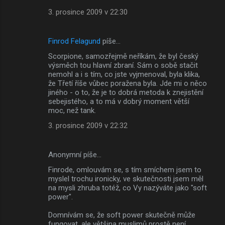
3. prosince 2009 v 22:30
Finrod Felagund
píše…
Scorpione, samozřejmě neříkám, že byl český
výsměch tou hlavní zbraní. Sám o sobě stačit
nemohl a i s tím, co jste vyjmenoval, byla klika,
že Třetí říše vůbec poražena byla. Jde mi o něco
jiného - o to, že je to dobrá metoda k znejistění
sebejistého, a to má v dobrý moment větší
moc, než tank.
3. prosince 2009 v 22:32
Anonymní píše…
Finrode, omlouvám se, s tím smíchem jsem to
myslel trochu ironicky, ve skutečnosti jsem měl
na mysli zhruba totéž, co Vy nazýváte jako "soft
power".
Domnívám se, že soft power skutečně může
fungovat, ale většina muslimů prostě není,