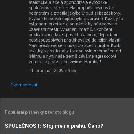
ateistické a zcela zpohodlnělé evropské
společnosti, která zcela propadla levicovým
hodnotám a ztratila jakýkoliv pud sebezáchovy.
Švýcaři hlasovali nepochybně správně. Kéž by to
byl jenom první krok, po němž by následovalo
uzavírání mešit, vyhánění imámů, ukončení
poskytování dávek přistěhovalcům, deportace
nepřizpůsobivých přistěhovalců do jejich vlastí!
Naši předkové se musejí obracet v hrobě. Kolik
krve bylo prolito, aby Evropa byla ochráněna od
islámu a nyní naše země dáváme agresorovi
zdarma a ještě si ho živíme. Horrible!
11. prosince 2009 v 9:55
Okomentovat
Populární příspěvky z tohoto blogu
SPOLEČNOST: Stojíme na prahu. Čeho?