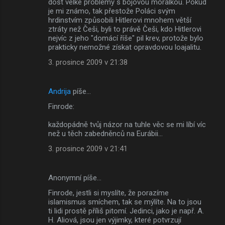
dost velké problémy s bojovou morálkou. Pokud
je mi známo, tak přestože Poláci svým
hrdinstvím způsobili Hitlerovi mnohem větší
ztráty než Češi, byli to právě Češi, kdo Hitlerovi
nejvíc z jeho "domácí říše" pil krev, protože bylo
prakticky nemožné získat opravdovou loajalitu.
3. prosince 2009 v 21:38
Andrija
píše…
Finrode:
každopádně tvůj názor na tuhle věc se mi líbí víc
než u těch zabedněnců na Eurábii...
3. prosince 2009 v 21:41
Anonymní píše…
Finrode, jestli si myslíte, že porazíme
islamismus smíchem, tak se mýlíte. Na to jsou
ti lidi prostě příliš pitomí. Jedinci, jako je např. A.
H. Aliová, jsou jen výjimky, které potvrzují