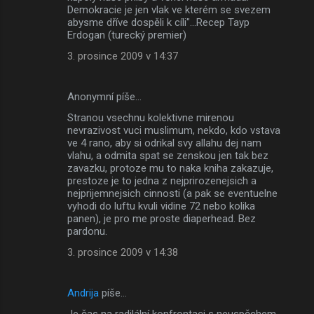
Demokracie je jen vlak ve kterém se svezem
abysme dříve dospěli k cíli"...Recep Tayp
Erdogan (turecký premier)
3. prosince 2009 v 14:37
Anonymní píše…
Stranou vsechnu kolektivne mirenou
nevrazivost vuci muslimum, nekdo, kdo vstava
ve 4 rano, aby si odrikal svy allahu dej nam
vlahu, a odmita spat se zenskou jen tak bez
zavazku, protoze mu to naka kniha zakazuje,
prestoze je to jedna z nejprirozenejsich a
nejprijemnejsich cinnosti (a pak se eventuelne
vyhodi do luftu kvuli vidine 72 nebo kolika
panen), je pro me proste diaperhead. Bez
pardonu.
3. prosince 2009 v 14:38
Andrija
píše…
Je čas na radilální konfrontaci s neuspěchem