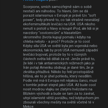
Scorpione, smích samozřejmě sám o sobě
nestačí ani náhodou. To hlavní, čím se dá
porazit islamismus v Evropě je právě tzv. "soft
power", tedy přesně to, co tak strašně nesnášejí
ekofemimultikulti levičáci na USA. USA nikoho
nenutí s pistolí u hlavy si koupit iPod, ale lidi si je
navzdory "osvícencům" a hlasatelům
skromného života kupují pomalu i kdyby na
chleba nebylo - a proč? Protože je to cool.
Kdyby síla USA ve světě byla jen vojenská nebo
ekonomická, tak by proti USA nemuseli západní
levičáci bojovat, protože by to v různých
částech světa lidi dělali za ně. Jenže právě to,
že lidé i v tak antiamerických režimech jako je
Írán potají Ameriku obdivují, je dané tím, že je
zkrátka přitažlivá. Někdo by řekl prostopášně
hříšná, ale to je úhel pohledu, který nesdílím.
Podle mě má-li Evropa mít nějakou šanci, musí
v tomhle jednat stejně jako USA. Až bude cool
nosit modrou vlajku se zlatými hvězdami na
Blízkém východě a bude se tam za to zavírat,
utrpí islamisté větší porážku, než kdybychom jim
zbourali všechny mešity na světě včetně té v
Mekce.