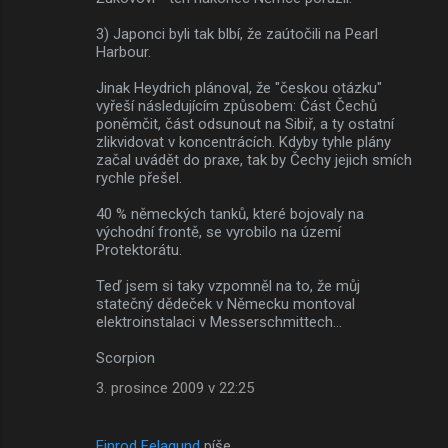
3) Japonci byli tak blbí, že zaútočili na Pearl
Harbour.
Jinak Heydrich plánoval, že "českou otázku"
vyřeší následujícím způsobem: Část Čechů
poněmčit, část odsunout na Sibiř, a ty ostatní
zlikvidovat v koncentrácích. Kdyby tyhle plány
začal uvádět do praxe, tak by Čechy jejich smích
rychle přešel.
40 % německých tanků, které bojovaly na
východní frontě, se vyrobilo na území
Protektorátu.
Teď jsem si taky vzpomněl na to, že můj
statečný dědeček v Německu montoval
elektroinstalaci v Messerschmittech...
Scorpion
3. prosince 2009 v 22:25
Finrod Felagund
píše…