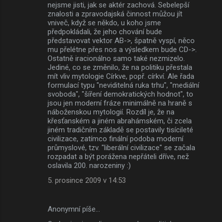
nejsme jisti, jak se aktér zachová. Sebelepší
znalosti a zpravodajská činnost můžou jít
vniveč, když se někdo, u koho jsme
předpokládali, že jeho chování bude
představovat vektor AB->, špatně vyspí, něco
mu přelétne přes nos a výsledkem bude CD->.
Ostatně iracionálno samo také nezmizelo.
Jediné, co se změnilo, že na politiku přestala
mít vliv mytologie Církve, popř. církví. Ale řada
formulací typu "neviditelná ruka trhu", "mediální
svoboda", "šíření demokratických hodnot", to
jsou jen moderní fráze minimálně na hraně s
náboženskou mytologií. Rozdíl je, že na
křesťanském a jiném abrahámském, či zcela
jiném tradičním základě se postavily tisícileté
civilizace, zatímco finální podoba moderní
průmyslové, tzv. "liberální civilizace" se začala
rozpadat a být porážena nepřáteli dříve, než
oslavila 200. narozeniny :)
5. prosince 2009 v 14:53
Anonymní píše…