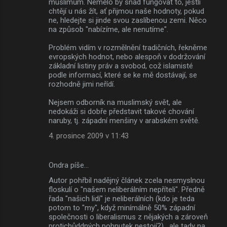
muslimům. Nemělo by snad fungovat to, jestli
chtějí u nás žít, ať přijmou naše hodnoty, pokud
ne, hledejte si jinde svou zaslíbenou zemi. Něco
na způsob "nabízíme, ale nenutíme".
Problém vidím v rozmělnění tradičních, řekněme
evropských hodnot, nebo alespoň v dodržování
základní listiny práv a svobod, což islamisté
podle informací, které se ke mě dostávají, se
rozhodně jimi neřídí.
Nejsem odborník na muslimský svět, ale
nedokáži si dobře představit takové chování
naruby, tj. západní menšiny v arabském světě.
4. prosince 2009 v 11:43
Ondra píše…
Autor pohřbil nadějný článek zcela nesmyslnou
floskulí o "našem neliberálním nepříteli". Předně
řada "našich lidí" je neliberálních (kdo je teda
potom to "my", když minímálně 50% západní
společnosti o liberalismus z nějakých a zároveň
protichůddných pohnutek nestojí?) , ale tady na