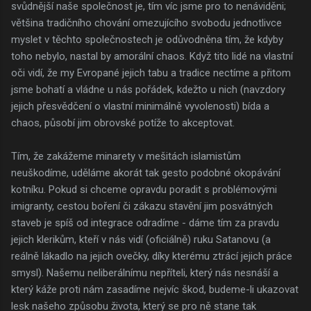
svůdnější naše společnost je, tím víc jsme pro to nenáviděni;
většina tradičního chování omezujícího svobodu jednotlivce
myslet v těchto společnostech je odůvodněna tím, že kdyby
toho nebylo, nastal by amorální chaos. Když tito lidé na vlastní
oči vidí, že my Evropané jejich tabu a tradice nectíme a přitom
jsme bohatí a vládne u nás pořádek, kdežto u nich (navzdory
jejich přesvědčení o vlastní minimálně vyvolenosti) bída a
chaos, působí jim obrovské potíže to akceptovat.
Tím, že zakážeme minarety v mešitách islamistům
neuškodíme, uděláme akorát tak gesto podobné okopávání
kotníku. Pokud si chceme opravdu poradit s problémovými
imigranty, cestou boření či zákazu stavění jim posvátných
staveb je spíš od integrace odradíme - dáme tím za pravdu
jejich klerikům, kteří v nás vidí (oficiálně) ruku Satanovu (a
reálně lákadlo na jejich ovečky, díky kterému ztrácí jejich práce
smysl). Našemu neliberálnímu nepříteli, který nás nesnáší a
který káže proti nám zasadíme nejvíc škod, budeme-li ukazovat
lesk našeho způsobu života, který se pro ně stane tak