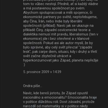
tom to vůbec nestojí. Předně, ať si každý vládne
a má postavenou společnost po svém.
Abychom spolupracovali a měli spojence, či
ekonomické partnery po světě, neptořebujeme,
aby Čína, Írán, nebo Indie byly liberální
společnosti (příklad). Navíc jak se ukazuje na
příkladě Číny, západní osvícenecké teorie a
dialektika nemusí mít pravdu, liberalismus (ten v
ekonomice) jde i bez otevřené a v klanové
společnosti. Pokud asi ale autor myslí, že by
bylo správné, aby celý svět převzal "západní
lesk", pak carpe diem, situaci, kdy i druhý a třetí
svět začne zbytečně utrácet a
hyperkonzumovat jako Západ, planeta nepřežije
:)
5. prosince 2009 v 14:39
Ondra píše…
Navíc, kde bereš jistotu, že Západ opustil
iracionálno a emocionalitu? Emocionalita hraje
v politice důležitou roli. Dost zásadní, protože
narozdíl od matematiky si v politice nikdy