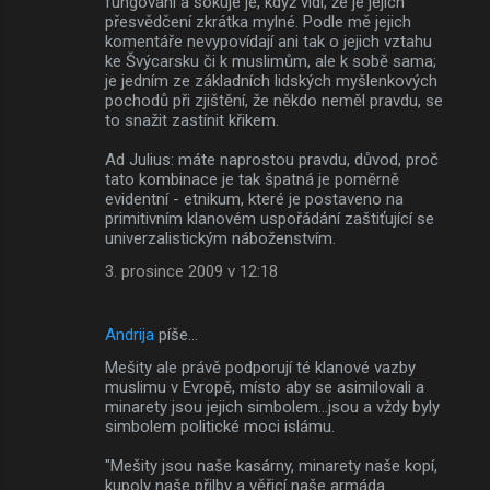
fungování a šokuje je, když vidí, že je jejich
přesvědčení zkrátka mylné. Podle mě jejich
komentáře nevypovídají ani tak o jejich vztahu
ke Švýcarsku či k muslimům, ale k sobě sama;
je jedním ze základních lidských myšlenkových
pochodů při zjištění, že někdo neměl pravdu, se
to snažit zastínit křikem.
Ad Julius: máte naprostou pravdu, důvod, proč
tato kombinace je tak špatná je poměrně
evidentní - etnikum, které je postaveno na
primitivním klanovém uspořádání zaštiťující se
univerzalistickým náboženstvím.
3. prosince 2009 v 12:18
Andrija
píše…
Mešity ale právě podporují té klanové vazby
muslimu v Evropě, místo aby se asimilovali a
minarety jsou jejich simbolem...jsou a vždy byly
simbolem politické moci islámu.
"Mešity jsou naše kasárny, minarety naše kopí,
kupoly naše přilby a věřicí naše armáda.