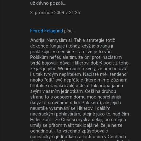
už dávno pozdě...
3. prosince 2009 v 21:26
Finrod Felagund
píše…
Andrija: Nemyslím si. Tahle strategie totiž
dokonce funguje i tehdy, když je strana ji
praktikující v menšině - vím, že je to vůči
Polákům nefér, ale tím, že oni proti nacistům
tvrdě bojovali, dávali Hitlerovi dobrý pocit z toho,
že jak je jeho Wehrmacht skvělý, že umí bojovat
i s tak tvrdým nepřítelem. Nacisté měli tendenci
naoko "ctít" své nepřátele (které mimo záznam
brutálně masakrovali) a dělat tak propagandu
svým vlastním jednotkám. Češi na druhou
stranu to s odbojem doma moc nepřeháněli
(když to srovnáme s tím Polskem), ale jejich
neustálé vysmívání se Hitlerovi i dalším
nacistickým pohlavárům, stejně jako to, nad čím
Hitler zuřil - že Češi si myslí a dělají, co chtějí a
umějí se přitom tvářit tak loajálně, že je nelze
odhadnout - to všechno způsobovalo
nacistickým jednotkám a institucím v Čechách