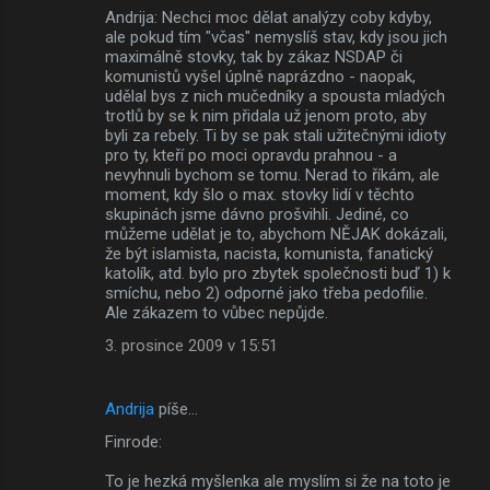
Andrija: Nechci moc dělat analýzy coby kdyby,
ale pokud tím "včas" nemyslíš stav, kdy jsou jich
maximálně stovky, tak by zákaz NSDAP či
komunistů vyšel úplně naprázdno - naopak,
udělal bys z nich mučedníky a spousta mladých
trotlů by se k nim přidala už jenom proto, aby
byli za rebely. Ti by se pak stali užitečnými idioty
pro ty, kteří po moci opravdu prahnou - a
nevyhnuli bychom se tomu. Nerad to říkám, ale
moment, kdy šlo o max. stovky lidí v těchto
skupinách jsme dávno prošvihli. Jediné, co
můžeme udělat je to, abychom NĚJAK dokázali,
že být islamista, nacista, komunista, fanatický
katolík, atd. bylo pro zbytek společnosti buď 1) k
smíchu, nebo 2) odporné jako třeba pedofilie.
Ale zákazem to vůbec nepůjde.
3. prosince 2009 v 15:51
Andrija
píše…
Finrode:
To je hezká myšlenka ale myslím si že na toto je