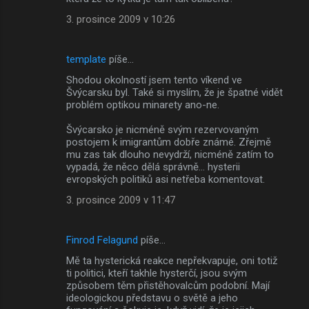
3. prosince 2009 v 10:26
template
píše…
Shodou okolností jsem tento víkend ve
Švýcarsku byl. Také si myslím, že je špatné vidět
problém optikou minarety ano-ne.
Švýcarsko je nicméně svým rezervovaným
postojem k imigrantům dobře známé. Zřejmě
mu zas tak dlouho nevydrží, nicméně zatím to
vypadá, že něco dělá správně... hysterii
evropských politiků asi netřeba komentovat.
3. prosince 2009 v 11:47
Finrod Felagund
píše…
Mě ta hysterická reakce nepřekvapuje, oni totiž
ti politici, kteří takhle hysterčí, jsou svým
způsobem těm přistěhovalcům podobní. Mají
ideologickou představu o světě a jeho