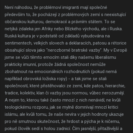
Není náhodou, že problémoví imigranti mají společné
především to, že pocházejí z problémových zemí s neexistující
občanskou kulturou, demokracií a právním státem. To se
netýká zdaleka jen Afriky nebo Blízkého východu, ale i Ruska.
Ruská kultura je v podstatě od základů vybudována na
sentimentech, velkých slovech a deklaracích, patosu a rétorice
obsahující slova jako "nerozborné bratrské vazby". My v Evropě
jsme se vůči těmto emocím stali díky našemu liberalismu
prakticky imunní, protože žádná společnost nemůže
zbohatnout na emocionálních rozhodnutích (pokud nemá
například obrovská ložiska ropy) - a tak jsme se stali
společností, které přistěhovalci ze zemí, kde patos, hierarchie,
tradice, kolektiv, klan či vazby jsou normou, vůbec nerozumějí.
A nejen to, kterou také často mnozí z nich nenávidí; ne kvůli
teologickému rozporu, jak se mylně domnívají mnozí kritici
islámu, ale kvůli tomu, že naše nevíra v jejich hodnoty ukazuje
pro ně smutnou skutečnost, že hrdost a pýcha je k ničemu,
pokud člověk sedí s holou zadnicí. Čím jasnější, přitažlivější a