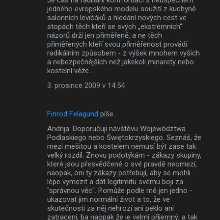
jedného evropského modelu soužití z kuchyně
salonních levičáků a hledání nových cest ve
stopách těch kteří se svých „ekstrémních“
názorů drží jen přiměřeně, a ne těch
přiměřených kteří svou přiměřenost provádí
radikálním způsobem - z výšek mnohem vyších
a nebezpečnějších než jakekoli minarety nebo
kostelní věže…
3. prosince 2009 v 14:54
Finrod Felagund
píše…
Andrija: Doporučuji návštěvu Województwa
Podlaskiego nebo Świętokrzyskiego. Seznáš, že
mezi mešitou a kostelem nemusí být zase tak
velký rozdíl. Znovu podotýkám - zákazy skupiny,
které jsou přesvědčené o své pravdě neomezí,
naopak, oni ty zákazy potřebují, aby se mohli
lépe vymezit a dát legitimitu svému boji za
"správnou věc". Pomůže podle mě jen jedno -
ukazovat jim normální život a to, že ve
skutečnosti za něj nehrozí ani peklo ani
zatracení, ba naopak že je velmi příjemný; a tak