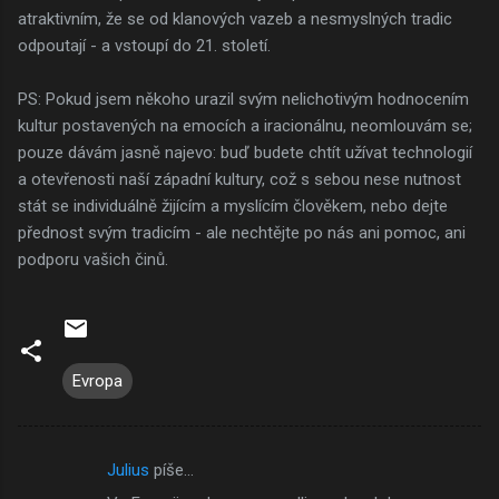
atraktivním, že se od klanových vazeb a nesmyslných tradic
odpoutají - a vstoupí do 21. století.
PS: Pokud jsem někoho urazil svým nelichotivým hodnocením
kultur postavených na emocích a iracionálnu, neomlouvám se;
pouze dávám jasně najevo: buď budete chtít užívat technologií
a otevřenosti naší západní kultury, což s sebou nese nutnost
stát se individuálně žijícím a myslícím člověkem, nebo dejte
přednost svým tradicím - ale nechtějte po nás ani pomoc, ani
podporu vašich činů.
Evropa
Julius
píše…
K