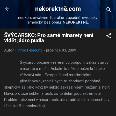
Přeskočit na hlavní obsah
nekorektně.com
neokonzervativně. liberálně. západně. evropsky.
americky. bez obalu.
NEKOREKTNĚ.
ŠVÝCARSKO: Pro samé minarety není
vidět jádro pudla
Autor:
Finrod Felagund
-
prosince 03, 2009
Švýcarští občané v referendu podpořili zákaz stavby
minaretů u mešit. Ačkoliv to někdo může brát jako
vítězství nás - Evropanů nad muslimskými
přistěhovalci, reálně bych to zhodnotil podobně
skepticky, asi jako když by někdo zakázal všem mužům si holit
hlavu, protože někteří z těch, co to dělají, jsou extrémisté.
Problém totiž není v minaretech, ale v radikálních imámech a v
těch, kteří je poslouchají.