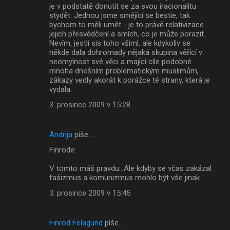
je v podstatě donutit se za svou iracionalitu
stydět. Jednou jsme smějící se bestie, tak
bychom to měli umět - je to právě relativizace
jejich přesvědčení a smích, co je může porazit.
Nevím, jestli sis toho všiml, ale kdykoliv se
někde dala dohromady nějaká skupina věřící v
neomylnost své věci a mající cíle podobné
mnoha dnešním problematickým muslimům,
zákazy vedly akorát k porážce té strany, která je
vydala.
3. prosince 2009 v 15:28
Andrija
píše…
Finrode:
V tomto máš pravdu...Ale kdyby se včas zakázal
fašizmus a komunizmus mohlo být vše jinak.
3. prosince 2009 v 15:45
Finrod Felagund
píše…