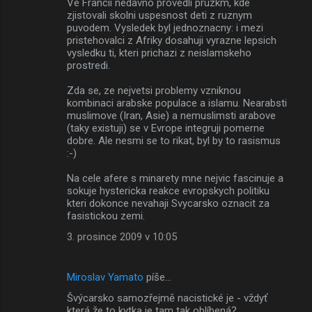
Ve Francii nedavno provedli pruzkm, kde
o
zjistovali skolni uspesnost deti z ruznym
m
puvodem. Vysledek byl jednoznacny: i mezi
pristehovalci z Afriky dosahuji vyrazne lepsich
e
vysledku ti, kteri prichazi z neislamskeho
prostredi.
n
t
Zda se, ze nejvetsi problemy vzniknou
kombinaci arabske populace a islamu. Nearabsti
á
muslimove (Iran, Asie) a nemuslimsti arabove
ř
(taky existuji) se v Evrope integruji pomerne
dobre. Ale nesmi se to rikat, byl by to rasismus
e
:-)
Na cele afere s minarety mne nejvic fascinuje a
sokuje hystericka reakce evropskych politiku
kteri dokonce nevahaji Svycarsko oznacit za
fasistickou zemi.
3. prosince 2009 v 10:05
Miroslav Yamato
píše…
Švýcarsko samozřejmě nacistické je - vždyť
která že to kytka je tam tak oblíbená?