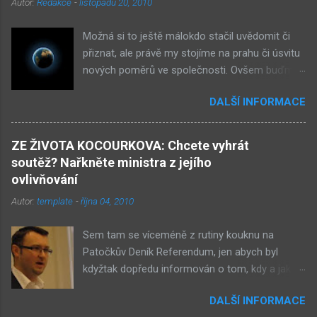
Autor:
Redakce
-
listopadu 20, 2010
Možná si to ještě málokdo stačil uvědomit či
přiznat, ale právě my stojíme na prahu či úsvitu
nových poměrů ve společnosti. Ovšem buďme
v klidu, netýká se to nás, ale až našich dětí.
DALŠÍ INFORMACE
Novými poměry ve společnosti myslím
přiklonění se s některé z nám již historicky
známých situací. Přiznejme si to otevřeně – je
ZE ŽIVOTA KOCOURKOVA: Chcete vyhrát
to buď nová forma demokracie, anebo
soutěž? Nařkněte ministra z jejího
nacismus. Těžko si někdo z nás mohl
ovlivňování
nevšimnout, že určité etnikum získává ve
Autor:
template
-
října 04, 2010
společnosti stále větší vliv – v každém městě již
vlastní několik obchůdků či spíše již obchodů.
Sem tam se víceméně z rutiny kouknu na
Před deseti lety věc zcela nevídaná. Příslušníci
Patočkův Deník Referendum, jen abych byl
tohoto etnika se úspěšně integrují do
kdyžtak dopředu informován o tom, kdy a jak
společnosti a nyní již jejich děti chodí do našich
přesně nastane rudá ozbrojená revoluce a kdo
škol. A tam mezi studenty patří k nejlepším. Ale
DALŠÍ INFORMACE
ji povede. Odkazy na některé články mi zase
jsou prostě jiní. Co to pro nás znamená? Za 10