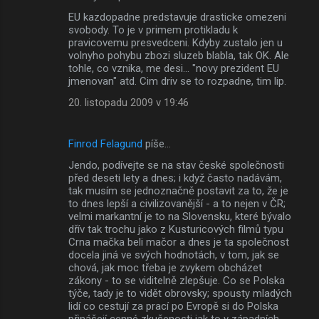
EU kazdopadne predstavuje drasticke omezeni
svobody. To je v primem protikladu k
pravicovemu presvedceni. Kdyby zustalo jen u
volnyho pohybu zbozi sluzeb blabla, tak OK. Ale
tohle, co vznika, me desi... "novy prezident EU
jmenovan" atd. Cim driv se to rozpadne, tim lip.
20. listopadu 2009 v 19:46
Finrod Felagund
píše…
Jendo, podívejte se na stav české společnosti
před deseti lety a dnes; i když často nadávám,
tak musím se jednoznačně postavit za to, že je
to dnes lepší a civilizovanější - a to nejen v ČR;
velmi markantní je to na Slovensku, které bývalo
dřív tak trochu jako z Kusturicových filmů typu
Crna mačka beli mačor a dnes je ta společnost
docela jiná ve svých hodnotách, v tom, jak se
chová, jak moc třeba je zvykem obcházet
zákony - to se viditelně zlepšuje. Co se Polska
týče, tady je to vidět obrovsky; spousty mladých
lidí co cestují za prací po Evropě si do Polska
přinášejí cenné zkušenosti jak to v západních