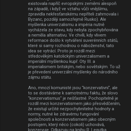
existovala napříč evropskými zeměmi alespoň
na západě, i když ve vztahu vůči vnějšímu,
zpravidla nekřesťanskému nepříteli zahrnovala i
Byzanc, později samozřejmě Rusko). Ale
myšlenka univerzalismu a impéria nutně
vycházela ze stavu, kdy nebyla zpochybňována
a neměla alternativu. Ve chvíli, kdy vlivem
reformace došlo k vytváření suverénních států,
které si samy rozhodnou o náboženství, tato
idea se vytrácí. Proto je rozdíl mezi
středověkým katolickým univerzalismem a
imperiální myšlenkou kupř. Oty III. a
imperialismem britským, nebo sovětským. To už
je převedení univerzální myšlenky do národního
zájmu státu.
Ano, mnozí komunisté jsou "konzervativní", ale
to se dostáváme k samotnému faktu, že slovo
"konzervatismus" je nešťastné. Pochopitelně je
rozdíl mezi konzervatismem jako přesvědčením,
že existují určité nezpochybnitelné hodnoty a
normy, nutné ke zdravému fungování
společnosti a konzervatismem jako obecným
postojem, který něco (cokoli) uchovává,
konzervuje. Odkazuju na knihu R. Legutka