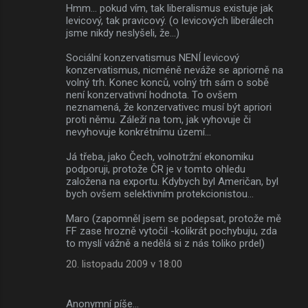
Hmm... pokud vím, tak liberalismus existuje jak
levicový, tak pravicový. (o levicových liberálech
jsme nikdy neslyšeli, že...)
Sociální konzervatismus NENÍ levicový
konzervatismus, nicméně neváže se apriorně na
volný trh. Konec konců, volný trh sám o sobě
není konzervativní hodnota. To ovšem
neznamená, že konzervativec musí být apriori
proti němu. Záleží na tom, jak vyhovuje či
nevyhovuje konkrétnímu území...
Já třeba, jako Čech, volnotržní ekonomiku
podporuji, protože ČR je v tomto ohledu
založena na exportu. Kdybych byl Američan, byl
bych ovšem selektivním protekcionistou...
Maro (zapomněl jsem se podepsat, protože mě
FF zase hrozně vytočil -kolikrát pochybuju, zda
to myslí vážně a nedělá si z nás toliko prdel)
20. listopadu 2009 v 18:00
Anonymní píše…