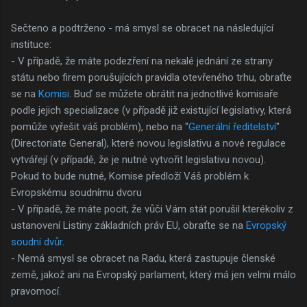
Sečteno a podtrženo - má smysl se obracet na následující
instituce:
- V případě, že máte podezření na nekalé jednání ze strany
státu nebo firem porušujících pravidla otevřeného trhu, obraťte
se na
Komisi
. Buď se můžete obrátit na jednotlivé komisaře
podle jejich specializace (v případě již existující legislativy, která
pomůže vyřešit váš problém), nebo na "
Generální ředitelství
"
(Directoriate General), které novou legislativu a nové regulace
vytvářejí (v případě, že je nutné vytvořit legislativu novou).
Pokud to bude nutné, Komise předloží Váš problém k
Evropskému soudnímu dvoru
- V případě, že máte pocit, že vůči Vám stát porušil kterékoliv z
ustanovení Listiny základních práv EU, obraťte se na
Evropský
soudní dvůr
.
- Nemá smysl se obracet na Radu, která zastupuje členské
země, jakož ani na Evropský parlament, který má jen velmi málo
pravomocí.