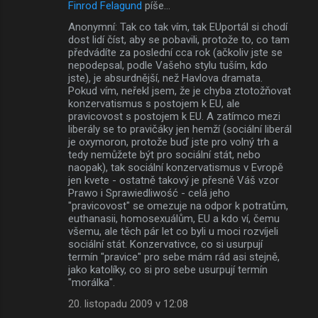
Finrod Felagund
píše…
Anonymní: Tak co tak vím, tak EUportál si chodí
dost lidí číst, aby se pobavili, protože to, co tam
předvádíte za poslední cca rok (ačkoliv jste se
nepodepsal, podle Vašeho stylu tuším, kdo
jste), je absurdnější, než Havlova dramata.
Pokud vím, neřekl jsem, že je chyba ztotožňovat
konzervatismus s postojem k EU, ale
pravicovost s postojem k EU. A zatímco mezi
liberály se to pravičáky jen hemží (sociální liberál
je oxymoron, protože buď jste pro volný trh a
tedy nemůžete být pro sociální stát, nebo
naopak), tak sociální konzervatismus v Evropě
jen kvete - ostatně takový je přesně Váš vzor
Prawo i Sprawiedliwość - celá jeho
"pravicovost" se omezuje na odpor k potratům,
euthanasii, homosexuálům, EU a kdo ví, čemu
všemu, ale těch pár let co byli u moci rozvíjeli
sociální stát. Konzervativce, co si usurpují
termín "pravice" pro sebe mám rád asi stejně,
jako katolíky, co si pro sebe usurpují termín
"morálka".
20. listopadu 2009 v 12:08