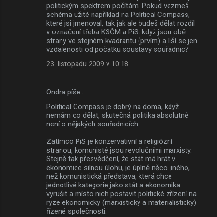
politickým spektrem počítám. Pokud vezmeš
schéma užité například na Political Compass,
které jsi jmenoval, tak jak ale budeš dělat rozdíl
v označení třeba KSČM a PiS, když jsou obě
strany ve stejném kvadrantu (prvím) a liší se jen
vzdáleností od počátku soustavy souřadnic?
23. listopadu 2009 v 10:18
Ondra píše…
Political Compass je dobrý na doma, když
nemám co dělat, skutečná politika absolutně
není o nějakých souřadnicích.
Zatímco PiS je konzervativní a religiózní
stranou, komunisté jsou revolučními marxisty.
Stejně tak přesvědčení, že stát má hrát v
ekonomice silnou úlohu, je úplně něco jiného,
než komunistická představa, která chce
jednotlivé kategorie jako stát a ekonomika
vyrušit a místo nich postavit politické zřízení na
ryze ekonomicky (marxisticky a materialisticky)
řízené společnosti.