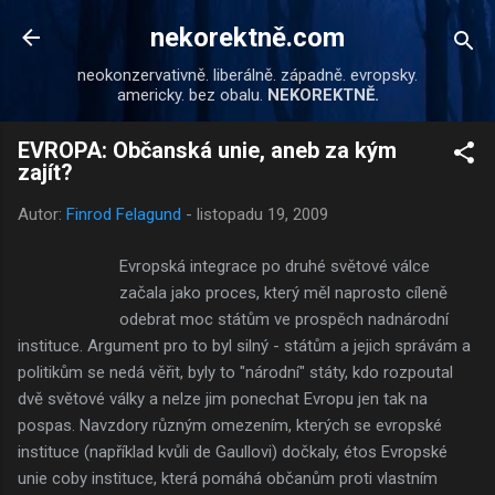
Přeskočit na hlavní obsah
nekorektně.com
neokonzervativně. liberálně. západně. evropsky.
americky. bez obalu.
NEKOREKTNĚ.
EVROPA: Občanská unie, aneb za kým
zajít?
Autor:
Finrod Felagund
-
listopadu 19, 2009
Evropská integrace po druhé světové válce
začala jako proces, který měl naprosto cíleně
odebrat moc státům ve prospěch nadnárodní
instituce. Argument pro to byl silný - státům a jejich správám a
politikům se nedá věřit, byly to "národní" státy, kdo rozpoutal
dvě světové války a nelze jim ponechat Evropu jen tak na
pospas. Navzdory různým omezením, kterých se evropské
instituce (například kvůli de Gaullovi) dočkaly, étos Evropské
unie coby instituce, která pomáhá občanům proti vlastním