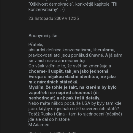
"Ošklivost demokracie", konkrétjě kapitole "Tři
konzervatismy". ;-)
23. listopadu 2009 v 12:25
Anonymní píše…
Přátelé,
absurdní definice konzervatismu, liberalismu,
pravicovosti atd. jsou poněkud únavné. A já sám
se v nich navíc ani neorientuji.
Co však vidím je to, že svět se zmenšuje a
chceme-li uspět, tak jen jako jednotná
Evropa s nějakou vlastní identitou, ne jako
mix národních státečků.
Myslím, že tohle je fakt, na kterém by bylo
zapotřebí se napřed shodnout (či
neshodnout) a až pak řešit detaily.
Nebo máte někdo pocit, že USA by byly tam kde
jsou, kdyby se jednalo o 50 suverenních států?
Totéž Rusko i Čína - tam to sjednocení (násilné)
jde ale dál do historie.
M.Adamec