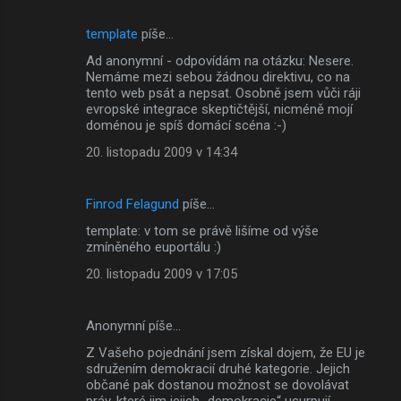
template
píše…
Ad anonymní - odpovídám na otázku: Nesere.
Nemáme mezi sebou žádnou direktivu, co na
tento web psát a nepsat. Osobně jsem vůči ráji
evropské integrace skeptičtější, nicméně mojí
doménou je spíš domácí scéna :-)
20. listopadu 2009 v 14:34
Finrod Felagund
píše…
template: v tom se právě lišíme od výše
zmíněného euportálu :)
20. listopadu 2009 v 17:05
Anonymní píše…
Z Vašeho pojednání jsem získal dojem, že EU je
sdružením demokracií druhé kategorie. Jejich
občané pak dostanou možnost se dovolávat
práv, které jim jejich „demokracie“ usurpují.