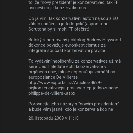
to, že "nový prezident" je konzervativec, tak FF
asi neví co je konzervatismus...
Co já vím, tak konzervativní autoři nejsou z EU
vůbec nadšeni a je to logické(aspoň toho
Scrutona by si mohl FF přečíst)
Britský renomovaný politolog Andrew Heywood
dokonce považuje euroskepticismus za
integrální součást konzervativní pravice.
To vydávání neoliberálů za konzervativce už mě
sere. Jestli hledáte echt konzervativce v
orgánech unie, tak se doporučuju zaměřit na
europoslance De Villierse
http://www.euportal.cz/Articles/4699-
nejkonzervativnejsi-poslanec-ep-jednoznacne-
philippe-de-villiers-.aspx
Porovnejte jeho názory s "novým prezidentem"
a bude vám jasné, kdo je konzerva a kdo ne
20. listopadu 2009 v 11:18