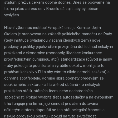
státům, přežívá celkem odolně dodnes. Dnes se podíváme na
to, na jakou adresu se v Bruselu dá zajít, aby byl občan
vyslyšen.
Hlavní výkonnou institucí Evropské unie je Komise. Jejím
úkolem je stanovovat na základě politického mandátu od Rady
(tedy instituce ovládanou vládami členských zemí) nové
předpisy a politiky, jejichž cílem je zejména dohled nad nekalými
praktikami v ekonomice (monopoly, likvidace konkurence
prostřednictvím dumpingu, atd.), standardizace (důvod je jasný
- aby pokud jste podnikatel a vyrábíte cokoliv, mohli jste to
prodávat kdekoliv v EU a aby vám to nikdo nemohl zakázat) a
ochrana spotřebitele. Komise sbírá podněty především ze
soukromého sektoru - a hlavně od občanů - o nekalých
praktikách států, státních firem, nebo nadnárodních
společností. Pokud vyrábíte třeba autosedačky a na evropském
trhu funguje jiná firma, jejíž činnost je ovšem dotována
některým státem, dopouští se ten stát nelegální činnosti a
riskuje obrovskou pokutu - pokud na tuto skutečnost