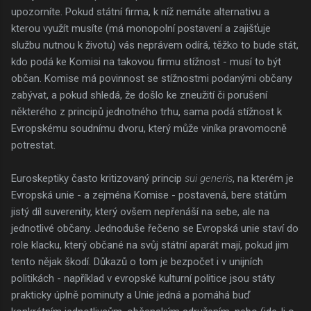
upozorníte. Pokud státní firma, k níž nemáte alternativu a
kterou využít musíte (má monopolní postavení a zajišťuje
službu nutnou k životu) vás neprávem odírá, těžko to bude stát,
kdo podá ke Komisi na takovou firmu stížnost - musí to být
občan. Komise má povinnost se stížnostmi podanými občany
zabývat, a pokud shledá, že došlo ke zneužití či porušení
některého z principů jednotného trhu, sama podá stížnost k
Evropskému soudnímu dvoru, který může viníka pravomocně
potrestat.
Euroskeptiky často kritizovaný princip
sui generis
, na kterém je
Evropská unie - a zejména Komise - postavená, bere státům
jistý díl suverenity, který ovšem nepřenáší na sebe, ale na
jednotlivé občany. Jednoduše řečeno se Evropská unie staví do
role klacku, který občané na svůj státní aparát mají, pokud jim
tento nějak škodí. Důkazů o tom je bezpočet i v unijních
politikách - například v evropské kulturní politice jsou státy
prakticky úplně pominuty a Unie jedná a pomáhá buď