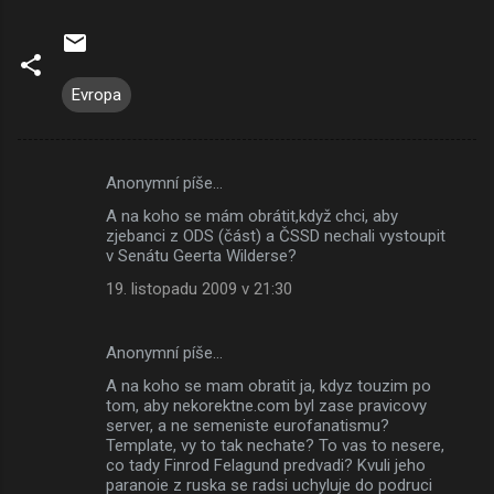
Evropa
Anonymní píše…
K
A na koho se mám obrátit,když chci, aby
o
zjebanci z ODS (část) a ČSSD nechali vystoupit
m
v Senátu Geerta Wilderse?
e
19. listopadu 2009 v 21:30
n
t
Anonymní píše…
á
A na koho se mam obratit ja, kdyz touzim po
tom, aby nekorektne.com byl zase pravicovy
ř
server, a ne semeniste eurofanatismu?
e
Template, vy to tak nechate? To vas to nesere,
co tady Finrod Felagund predvadi? Kvuli jeho
paranoie z ruska se radsi uchyluje do podruci