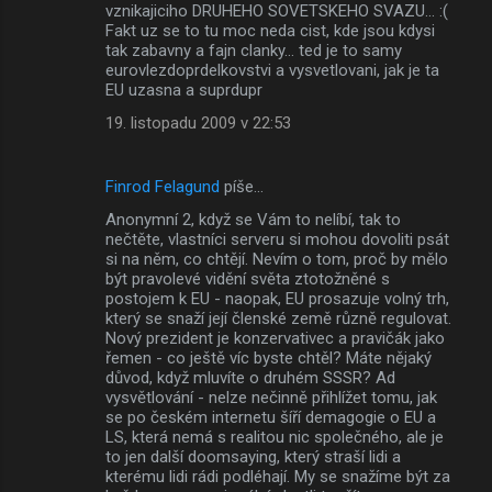
vznikajiciho DRUHEHO SOVETSKEHO SVAZU... :(
Fakt uz se to tu moc neda cist, kde jsou kdysi
tak zabavny a fajn clanky... ted je to samy
eurovlezdoprdelkovstvi a vysvetlovani, jak je ta
EU uzasna a suprdupr
19. listopadu 2009 v 22:53
Finrod Felagund
píše…
Anonymní 2, když se Vám to nelíbí, tak to
nečtěte, vlastníci serveru si mohou dovoliti psát
si na něm, co chtějí. Nevím o tom, proč by mělo
být pravolevé vidění světa ztotožněné s
postojem k EU - naopak, EU prosazuje volný trh,
který se snaží její členské země různě regulovat.
Nový prezident je konzervativec a pravičák jako
řemen - co ještě víc byste chtěl? Máte nějaký
důvod, když mluvíte o druhém SSSR? Ad
vysvětlování - nelze nečinně přihlížet tomu, jak
se po českém internetu šíří demagogie o EU a
LS, která nemá s realitou nic společného, ale je
to jen další doomsaying, který straší lidi a
kterému lidi rádi podléhají. My se snažíme být za