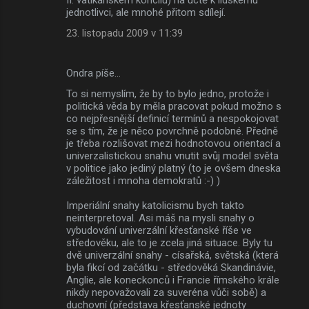
jednotlivci, ale mnohé přitom sdílejí.
23. listopadu 2009 v 11:39
Ondra píše…
To si nemyslím, že by to bylo jedno, protože i
politická věda by měla pracovat pokud možno s
co nejpřesnější definicí termínů a nespokojovat
se s tím, že je něco povrchně podobné. Předně
je třeba rozlišovat mezi hodnotovou orientací a
univerzalistickou snahu vnutit svůj model světa
v politice jako jediný platný (to je ovšem dneska
záležitost i mnoha demokratů :-) )
Imperiální snahy katolicismu bych takto
neinterpretoval. Asi máš na mysli snahy o
vybudování univerzální křesťanské říše ve
středověku, ale to je zcela jiná situace. Byly tu
dvě univerzální snahy - císařská, světská (která
byla fikcí od začátku - středověká Skandinávie,
Anglie, ale koneckonců i Francie římského krále
nikdy nepovažovali za suveréna vůči sobě) a
duchovní (představa křesťanské jednoty