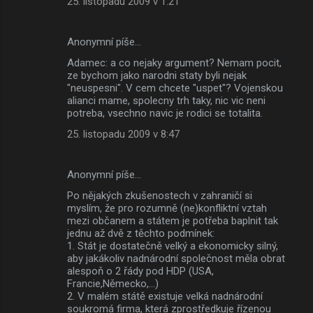
25. listopadu 2009 v 1:21
Anonymní píše…
Adamec: a co nejaky argument? Nemam pocit,
ze bychom jako narodni staty byli nejak
"neuspesni". V cem chcete "uspet"? Vojenskou
alianci mame, spolecny trh taky, nic vic neni
potreba, vsechno navic je rodici se totalita.
25. listopadu 2009 v 8:47
Anonymní píše…
Po nějakých zkušenostech v zahraničí si
myslím, že pro rozumně (ne)konfliktní vztah
mezi občanem a státem je potřeba baplnit tak
jednu až dvě z těchto podmínek:
1. Stát je dostatečně velký a ekonomicky silný,
aby jakákoliv nadnárodní společnost měla obrat
alespoň o 2 řády pod HDP (USA,
Francie,Německo,...)
2. V malém státě existuje velká nadnárodní
soukromá firma, která zprostředkuje řízenou