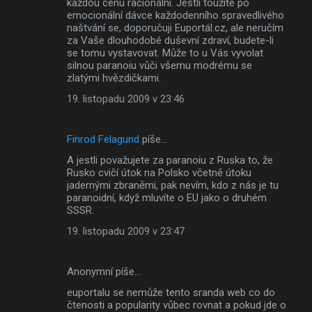
každou cenu racionální. Jestli toužíte po
emocionální dávce každodenního spravedlivého
naštvání se, doporučuji Euportál.cz, ale neručím
za Vaše dlouhodobé duševní zdraví, budete-li
se tomu vystavovat. Může to u Vás vyvolat
silnou paranoiu vůči všemu modrému se
zlatými hvězdičkami.
19. listopadu 2009 v 23:46
Finrod Felagund
píše…
A jestli považujete za paranoiu z Ruska to, že
Rusko cvičí útok na Polsko včetně útoku
jadernými zbraněmi, pak nevím, kdo z nás je tu
paranoidní, když mluvíte o EU jako o druhém
SSSR.
19. listopadu 2009 v 23:47
Anonymní píše…
euportalu se nemůže tento sranda web co do
čtenosti a popularity vůbec rovnat a pokud jde o