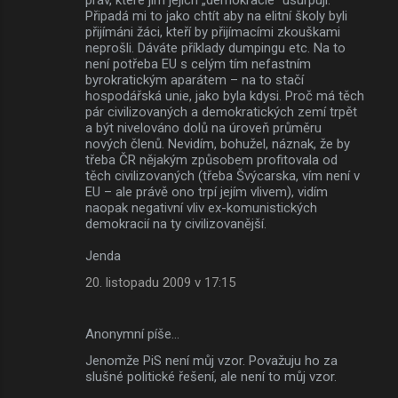
Připadá mi to jako chtít aby na elitní školy byli
přijímáni žáci, kteří by přijímacími zkouškami
neprošli. Dáváte příklady dumpingu etc. Na to
není potřeba EU s celým tím nefastním
byrokratickým aparátem – na to stačí
hospodářská unie, jako byla kdysi. Proč má těch
pár civilizovaných a demokratických zemí trpět
a být nivelováno dolů na úroveň průměru
nových členů. Nevidím, bohužel, náznak, že by
třeba ČR nějakým způsobem profitovala od
těch civilizovaných (třeba Švýcarska, vím není v
EU – ale právě ono trpí jejím vlivem), vidím
naopak negativní vliv ex-komunistických
demokracií na ty civilizovanější.
Jenda
20. listopadu 2009 v 17:15
Anonymní píše…
Jenomže PiS není můj vzor. Považuju ho za
slušné politické řešení, ale není to můj vzor.