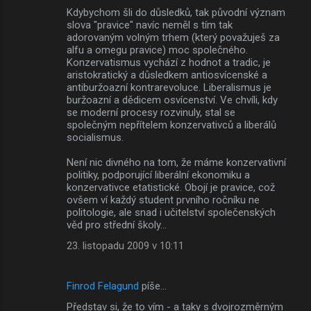
Kdybychom šli do důsledků, tak původní význam
slova "pravice" navíc neměl s tím tak
adorovaným volným trhem (který považuješ za
alfu a omegu pravice) moc společného.
Konzervatismus vychází z hodnot a tradic, je
aristokratický a důsledkem antiosvícenské a
antiburžoazní kontrarevoluce. Liberalismus je
buržoazní a dědicem osvícenství. Ve chvíli, kdy
se moderní procesy rozvinuly, stal se
společným nepřítelem konzervativců a liberálů
socialismus.
Není nic divného na tom, že máme konzervativní
politiky, podporující liberální ekonomiku a
konzervativce etatistické. Obojí je pravice, což
ovšem ví každý student prvního ročníku ne
politologie, ale snad i učitelství společenských
věd pro střední školy...
23. listopadu 2009 v 10:11
Finrod Felagund
píše…
Představ si, že to vím - a taky s dvojrozměrným