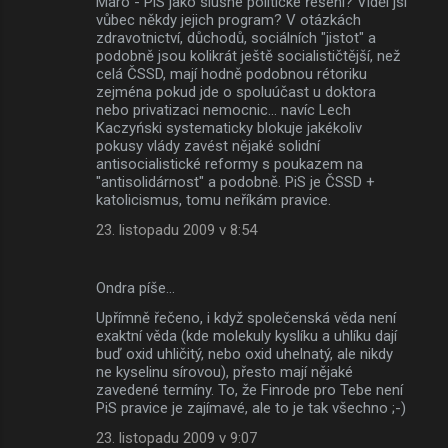
Maro - PiS jako slušné politické řešení? Viděl jsi
vůbec někdy jejich program? V otázkách
zdravotnictví, důchodů, sociálních "jistot" a
podobně jsou kolikrát ještě socialističtější, než
celá ČSSD, mají hodně podobnou rétoriku
zejména pokud jde o spoluúčast u doktora
nebo privatizaci nemocnic... navíc Lech
Kaczyński systematicky blokuje jakékoliv
pokusy vlády zavést nějaké solidní
antisocialistické reformy s poukazem na
"antisolidárnost" a podobně. PiS je ČSSD +
katolicismus, tomu neříkám pravice.
23. listopadu 2009 v 8:54
Ondra píše…
Upřímně řečeno, i když společenská věda není
exaktní věda (kde molekuly kyslíku a uhlíku dají
buď oxid uhličitý, nebo oxid uhelnatý, ale nikdy
ne kyselinu sírovou), přesto mají nějaké
zavedené termíny. To, že Finrode pro Tebe není
PiS pravice je zajímavé, ale to je tak všechno ;-)
23. listopadu 2009 v 9:07