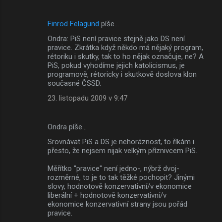
Finrod Felagund
píše…
Ondra: PiS není pravice stejně jako DS není
pravice. Zkrátka když někdo má nějaký program,
rétoriku i skutky, tak to ho nějak označuje, ne? A
PiS, pokud vyhodíme jejich katolicismus, je
programově, rétoricky i skutkově doslova klon
současné ČSSD.
23. listopadu 2009 v 9:47
Ondra píše…
Srovnávat PiS a DS je nehoráznost, to říkám i
přesto, že nejsem nijak velkým příznivcem PiS.
Měřítko "pravice" není jedno-, nýbrž dvoj-
rozměrné, to je to tak těžké pochopit? Jinými
slovy, hodnotově konzervativní/v ekonomice
liberální + hodnotově konzervativní/v
ekonomice konzervativní strany jsou pořád
pravice.