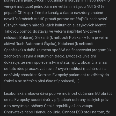
konkrétním jednotlivcům, občanským sdružením, nebo (jde-li o
veřejné instituce) jednotkám ne větším, než jsou NUTS-3 (v
případě ČR kraje). Těmito kanály, a často navzdory značné
nevoli "národních států" proudí pomoc směřující k zachování
různých malých národů, jejich kulturních a jazykových identit.
Takovou pomoc dostávají ve velkém například Skotové (k
nelibosti Británie), Slezané (k nelibosti Polska - v tom je velmi
aktivní Ruch Autonomii Śląska), Katalánci (k nelibosti
Španělska) a další; zejména spočívá na financování programů k
zachování jazyka a kulturních tradic. Evropská unie tím
dokazuje, že není společenstvím států, nýbrž občanů, a snaží
se tuto ideu prosazovat i uvnitř svých institucí (nadnárodní a
nezávislý charakter Komise, Evropský parlament rozdělený do
frakcí a ne státních příslušností poslanců, ...).
Lisabonská smlouva dává poprvé možnost občanům EU obrátit
se na Evropský soudní dvůr v případech ochrany lidských práv -
a to nevyjímaje občany České republiky až do vstupu
Chorvatska nebo Islandu do Unie. Činnost ESD stojí na tom, že