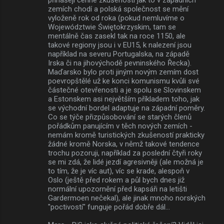
zemích chodí a polská společnost se mění
vyloženě rok od roka (pokud nemluvíme o
Województwie Świętokrzyskim, tam se
mentálně čas zasekl tak na roce 1150, ale
takové regiony jsou i v EU15, k nalezení jsou
například na severu Portugalska, na západě
Irska či na jihovýchodě pevninského Řecka).
Maďarsko bylo proti jiným novým zemím dost
poevropštělé už ke konci komunismu kvůli své
částečné otevřenosti a je spolu se Slovinskem
a Estonskem asi největším příkladem toho, jak
se východní bordel adaptuje na západní poměry.
Co se týče přizpůsobování se starých členů
pořádkům panujícím v těch nových zemích -
nemám kromě turistických zkušeností prakticky
žádné kromě Norska, v němž takové tendence
trochu pozoruji, například za poslední čtyři roky
se mi zdá, že lidé jezdí agresivněji (ale možná je
to tím, že je víc aut), víc se krade, alespoň v
Oslo (ještě před rokem a půl bych dnes již
normální upozornění před kapsáři na letišti
Gardermoen nečekal), ale jinak mnoho norských
"poctivostí" funguje pořád dobře dál...