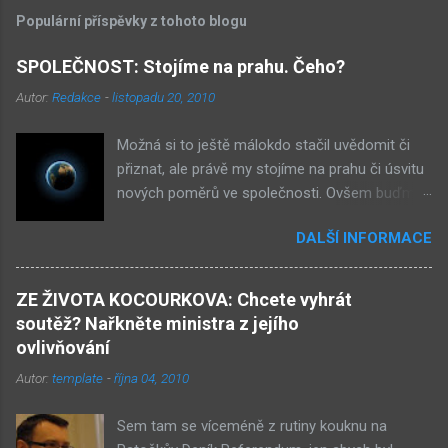
Populární příspěvky z tohoto blogu
SPOLEČNOST: Stojíme na prahu. Čeho?
Autor:
Redakce
-
listopadu 20, 2010
Možná si to ještě málokdo stačil uvědomit či
přiznat, ale právě my stojíme na prahu či úsvitu
nových poměrů ve společnosti. Ovšem buďme
v klidu, netýká se to nás, ale až našich dětí.
DALŠÍ INFORMACE
Novými poměry ve společnosti myslím
přiklonění se s některé z nám již historicky
známých situací. Přiznejme si to otevřeně – je
ZE ŽIVOTA KOCOURKOVA: Chcete vyhrát
to buď nová forma demokracie, anebo
soutěž? Nařkněte ministra z jejího
nacismus. Těžko si někdo z nás mohl
ovlivňování
nevšimnout, že určité etnikum získává ve
Autor:
template
-
října 04, 2010
společnosti stále větší vliv – v každém městě již
vlastní několik obchůdků či spíše již obchodů.
Sem tam se víceméně z rutiny kouknu na
Před deseti lety věc zcela nevídaná. Příslušníci