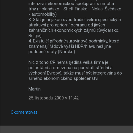
intenzivní ekonomickou spolupráci s mnoha
trhy (Holandsko - Shell, Finsko - Nokia, Švédsko
- automobilky)
3. Stát je nějakou svou tradicí velmi specifický a
atraktivní pro apriorní ochranu od jiných
zahraničních ekonomických zájmů (Švýcarsko,
Belgie)
4. Existujéí přírodní/surovinové podmínky, které
znamenají řádově vyšší HDP/hlavu než jiné
podobné státy (Norsko)
Nic z toho ČR nemá (jediná velká firma je
polostátní a omezena na pár státl střední a
východní Evropy), takže musí být integrována do
silného ekonomického společenství
Martin
25. listopadu 2009 v 11:42
Okomentovat