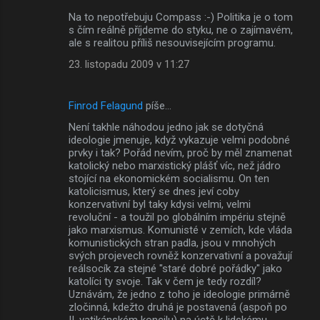
Na to nepotřebuju Compass :-) Politika je o tom
s čím reálně příjdeme do styku, ne o zajímavém,
ale s realitou příliš nesouvisejícím programu.
23. listopadu 2009 v 11:27
Finrod Felagund
píše…
Není takhle náhodou jedno jak se dotyčná
ideologie jmenuje, když vykazuje velmi podobné
prvky i tak? Pořád nevím, proč by měl znamenat
katolický nebo marxistický plášť víc, než jádro
stojící na ekonomickém socialismu. On ten
katolicismus, který se dnes jeví coby
konzervativní byl taky kdysi velmi, velmi
revoluční - a toužil po globálním impériu stejně
jako marxismus. Komunisté v zemích, kde vláda
komunistických stran padla, jsou v mnohých
svých projevech rovněž konzervativní a považují
reálsocík za stejné "staré dobré pořádky" jako
katolíci ty svoje. Tak v čem je tedy rozdíl?
Uznávám, že jedno z toho je ideologie primárně
zločinná, kdežto druhá je postavená (aspoň po
II. vatikánském koncilu) na úctě k lidskému