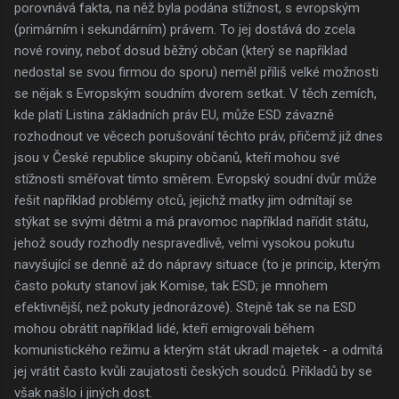
porovnává fakta, na něž byla podána stížnost, s evropským
(primárním i sekundárním) právem. To jej dostává do zcela
nové roviny, neboť dosud běžný občan (který se například
nedostal se svou firmou do sporu) neměl příliš velké možnosti
se nějak s Evropským soudním dvorem setkat. V těch zemích,
kde platí Listina základních práv EU, může ESD závazně
rozhodnout ve věcech porušování těchto práv, přičemž již dnes
jsou v České republice skupiny občanů, kteří mohou své
stížnosti směřovat tímto směrem. Evropský soudní dvůr může
řešit například problémy otců, jejichž matky jim odmítají se
stýkat se svými dětmi a má pravomoc například nařídit státu,
jehož soudy rozhodly nespravedlivě, velmi vysokou pokutu
navyšující se denně až do nápravy situace (to je princip, kterým
často pokuty stanoví jak Komise, tak ESD; je mnohem
efektivnější, než pokuty jednorázové). Stejně tak se na ESD
mohou obrátit například lidé, kteří emigrovali během
komunistického režimu a kterým stát ukradl majetek - a odmítá
jej vrátit často kvůli zaujatosti českých soudců. Příkladů by se
však našlo i jiných dost.