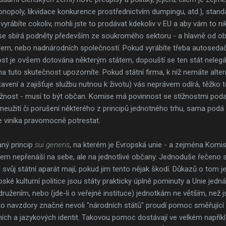
opoly, likvidace konkurence prostřednictvím dumpingu, atd.), standa
 vyrábíte cokoliv, mohli jste to prodávat kdekoliv v EU a aby vám to 
se sbírá podněty především ze soukromého sektoru - a hlavně od ob
 firem, nebo nadnárodních společností. Pokud vyrábíte třeba autosed
nnost je ovšem dotována některým státem, dopouští se ten stát nelegál
 tuto skutečnost upozorníte. Pokud státní firma, k níž nemáte altern
ení a zajišťuje službu nutnou k životu) vás neprávem odírá, těžko t
ížnost - musí to být občan. Komise má povinnost se stížnostmi pod
zneužití či porušení některého z principů jednotného trhu, sama pod
 viníka pravomocně potrestat.
aný princip
sui generis
, na kterém je Evropská unie - a zejména Komi
 ovšem nepřenáší na sebe, ale na jednotlivé občany. Jednoduše řečeno 
 svůj státní aparát mají, pokud jim tento nějak škodí. Důkazů o tom je
ropské kulturní politice jsou státy prakticky úplně pominuty a Unie j
užením, nebo (jde-li o veřejné instituce) jednotkám ne větším, než 
sto navzdory značné nevoli "národních států" proudí pomoc směřujíc
rních a jazykových identit. Takovou pomoc dostávají ve velkém napříkl