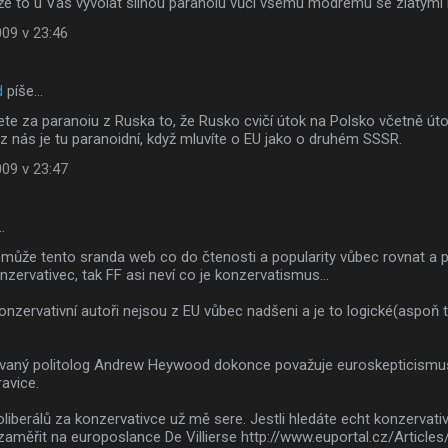
že to u Vás vyvolat silnou paranoiu vůči všemu modrému se zlatými
009 v 23:46
d
píše…
jete za paranoiu z Ruska to, že Rusko cvičí útok na Polsko včetně út
z nás je tu paranoidní, když mluvíte o EU jako o druhém SSSR.
009 v 23:47
…
může tento sranda web co do čtenosti a popularity vůbec rovnat a p
onzervativec, tak FF asi neví co je konzervatismus...
konzervativní autoři nejsou z EU vůbec nadšeni a je to logické(aspoň
vaný politolog Andrew Heywood dokonce považuje euroskepticismus 
ravice.
liberálů za konzervativce už mě sere. Jestli hledáte echt konzervati
aměřit na europoslance De Villierse http://www.euportal.cz/Articles