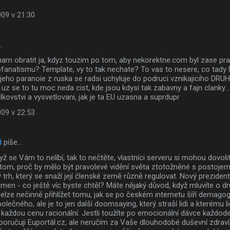
009 v 21:30
…
am obratit ja, kdyz touzim po tom, aby nekorektne.com byl zase prav
fanatismu? Template, vy to tak nechate? To vas to nesere, co tady 
i jeho paranoie z ruska se radsi uchyluje do podruci vznikajiciho
t uz se to tu moc neda cist, kde jsou kdysi tak zabavny a fajn clanky..
kovstvi a vysvetlovani, jak je ta EU uzasna a suprdupr
009 v 22:53
d
píše…
ž se Vám to nelíbí, tak to nečtěte, vlastníci serveru si mohou dovolit
 tom, proč by mělo být pravolevé vidění světa ztotožněné s postojem
 trh, který se snaží její členské země různě regulovat. Nový prezident
řemen - co ještě víc byste chtěl? Máte nějaký důvod, když mluvíte o
nelze nečinně přihlížet tomu, jak se po českém internetu šíří demago
polečného, ale je to jen další doomsaying, který straší lidi a kterému li
 každou cenu racionální. Jestli toužíte po emocionální dávce každod
poručuji Euportál.cz, ale neručím za Vaše dlouhodobé duševní zdraví