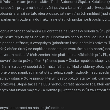
sti Polska - v tom je velmi aktivní Ruch Autonomii Śląska), Katalánci (
inancování programů k zachování jazyka a kulturních tradic. Evropská
občanů, a snaží se tuto ideu prosazovat i uvnitř svých institucí (nadn
arlament rozdělený do frakcí a ne státních příslušností poslanců, ...
oprvé možnost občanům EU obrátit se na Evropský soudní dvůr v př
ny České republiky až do vstupu Chorvatska nebo Islandu do Unie. Či
la podána stížnost, s evropským (primárním i sekundárním) právem. T
žný občan (který se například nedostal se svou firmou do sporu) nem
dvorem setkat. V těch zemích, kde platí Listina základních práv EU
ování těchto práv, přičemž již dnes jsou v České republice skupiny 
ěrem. Evropský soudní dvůr může řešit například problémy otců, jeji
pravomoc například nařídit státu, jehož soudy rozhodly nespravedli
ápravy situace (to je princip, kterým často pokuty stanoví jak Komis
dnorázové). Stejně tak se na ESD mohou obrátit například lidé, kteří e
rým stát ukradl majetek - a odmítá jej vrátit často kvůli zaujatosti 
ysl se obracet na následující instituce: