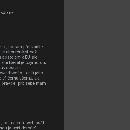
 kdo ne
že to, co tam předvádíte
 je absurdnější, než
s postojem k EU, ale
ální liberál je oxymoron,
ak sociální
awiedliwość - celá jeho
 ví, čemu všemu, ale
mín "pravice" pro sebe mám
, co na tento web psát
énou je spíš domácí