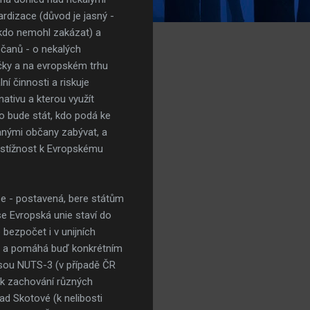
rdizace (důvod je jasný -
nikdo nemohl zakázat) a
čanů - o nekalých
ačky a na evropském trhu
ní činnosti a riskuje
ativu a kterou využít
o bude stát, kdo podá ke
anými občany zabývat, a
á stížnost k Evropskému
se - postavená, bere státům
se Evropská unie staví do
 bezpočet i v unijních
edná a pomáhá buď konkrétním
jsou NUTS-3 (v případě ČR
í k zachování různých
ad Skotové (k nelibosti