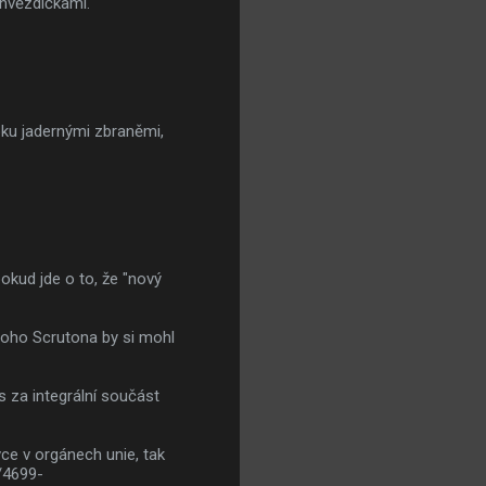
 hvězdičkami.
oku jadernými zbraněmi,
okud jde o to, že "nový
 toho Scrutona by si mohl
za integrální součást
vce v orgánech unie, tak
/4699-