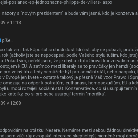
ejsi-poslanec-ep-jednoznacne-philippe-de-villiers-.aspx
o názory s "novým prezidentem" a bude vám jasné, kdo je konzerva a
009 v 11:18
d
píše…
o tak vím, tak EUportál si chodí dost lidí číst, aby se pobavili, proto
 rok (ačkoliv jste se nepodepsal, podle Vašeho stylu tuším, kdo jste),
a. Pokud vím, neřekl jsem, že je chyba ztotožňovat konzervatismus 
ostojem k EU. A zatímco mezi liberály se to pravičáky jen hemží (soci
e pro volný trh a tedy nemůžete být pro sociální stát, nebo naopak), t
v Evropě jen kvete - ostatně takový je přesně Váš vzor Prawo i Spr
se omezuje na odpor k potratům, euthanasii, homosexuálům, EU a kdo
byli u moci rozvíjeli sociální stát. Konzervativce, co si usurpují ter
jako katolíky, co si pro sebe usurpují termín "morálka".
009 v 12:08
odpovídám na otázku: Nesere. Nemáme mezi sebou žádnou direktivu
ě jsem vůči ráji evropské integrace skeptičtější, nicméně mojí dom