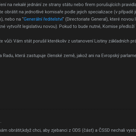
ení na nekalé jednání ze strany státu nebo firem porušujících pravidl
 obrátit na jednotlivé komisaře podle jejich specializace (v případě již 
), nebo na "
Generální ředitelství
" (Directoriate General), které novou 
 nutné vytvořit legislativu novou). Pokud to bude nutné, Komise předl
že vůči Vám stát porušil kterékoliv z ustanovení Listiny základních pr
 Radu, která zastupuje členské země, jakož ani na Evropský parlame
…
m obrátit,když chci, aby zjebanci z ODS (část) a ČSSD nechali vyst