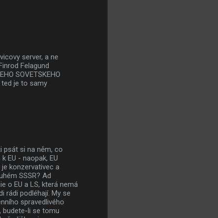
icovy server, a ne
Finrod Felagund
 DRUHEHO SOVETSKEHO
. ted je to samy
i psát si na něm, co
 k EU - naopak, EU
 je konzervativec a
 druhém SSSR? Ad
gie o EU a LS, která nemá
di rádi podléhají. My se
enního spravedlivého
, budete-li se tomu