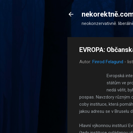
nekorektně.co
neokonzervativně. liberáln
EVROPA: Občanská 
Autor:
Finrod Felagund
-
li
Evropská inte
státům ve pro
nedá věřit, b
pospas. Navzdory různým ome
coby instituce, která pomá
jakou adresu se v Bruselu dá
Hlavní výkonnou institucí 
(tedy instituce ovládanou v