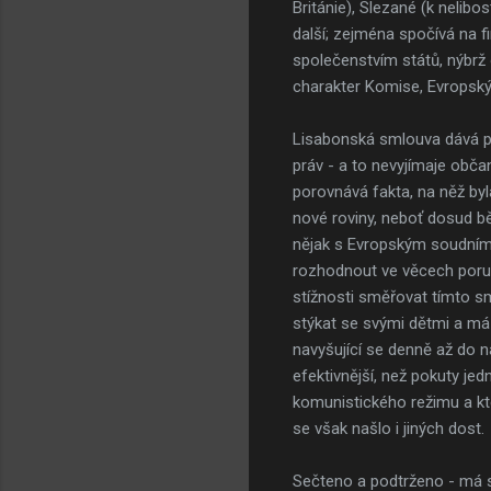
Británie), Slezané (k nelibo
další; zejména spočívá na f
společenstvím států, nýbrž 
charakter Komise, Evropský p
Lisabonská smlouva dává p
práv - a to nevyjímaje obča
porovnává fakta, na něž by
nové roviny, neboť dosud bě
nějak s Evropským soudním 
rozhodnout ve věcech poruš
stížnosti směřovat tímto sm
stýkat se svými dětmi a má 
navyšující se denně až do n
efektivnější, než pokuty je
komunistického režimu a kte
se však našlo i jiných dost.
Sečteno a podtrženo - má sm