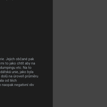
ie. Jejich občané pak
mi to jako chtít aby na
dy dumpingu etc. Na to
ářská unie, jako byla
o dolů na úroveň průměru
ala od těch
m naopak negativní vliv