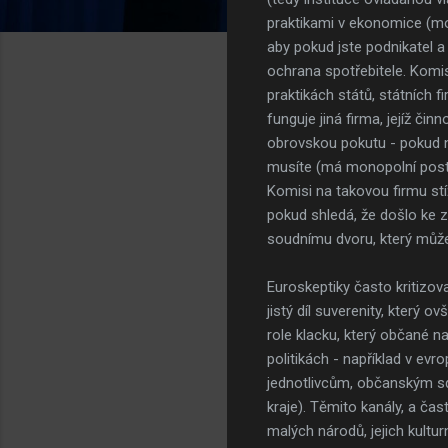
praktikami v ekonomice (mon
aby pokud jste podnikatel a
ochrana spotřebitele. Komi
praktikách států, státních
funguje jiná firma, jejíž či
obrovskou pokutu - pokud na
musíte (má monopolní postav
Komisi na takovou firmu st
pokud shledá, že došlo ke 
soudnímu dvoru, který může
Euroskeptiky často kritizov
jistý díl suverenity, který
role klacku, který občané na
politikách - například v ev
jednotlivcům, občanským sdr
kraje). Těmito kanály, a ča
malých národů, jejich kultu