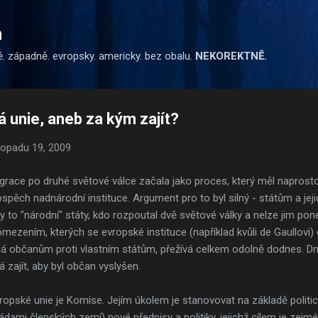
Přeskočit na hlavní obsah
m
ě. západně. evropsky. americky. bez obalu.
NEKOREKTNĚ.
unie, aneb za kým zajít?
stopadu 19, 2009
grace po druhé světové válce začala jako proces, který měl naprost
spěch nadnárodní instituce. Argument pro to byl silný - státům a jej
yly to "národní" státy, kdo rozpoutal dvě světové války a nelze jim po
zením, kterých se evropské instituce (například kvůli de Gaullovi) 
há občanům proti vlastním státům, přežívá celkem odolně dodnes. D
 zajít, aby byl občan vyslyšen.
Evropské unie je Komise. Jejím úkolem je stanovovat na základě poli
ládami členských zemí) nové předpisy a politiky, jejichž cílem je zej