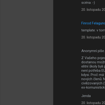
scéna :-)
20. listopadu 2
Finrod Felagun
template: v tom
20. listopadu 2
Anonymní píše
Z Vašeho pojed
dostanou možnos
elitní školy byl
není potřeba E
kdysi. Proč má 
nových členů. 
civilizovaných (
ex-komunistický
Jenda
20. listopadu 2