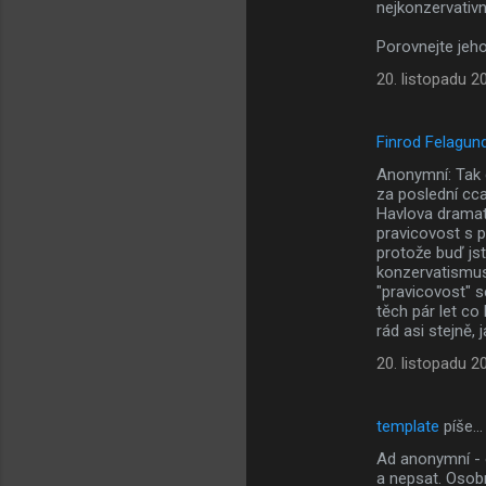
nejkonzervativn
Porovnejte jeh
20. listopadu 2
Finrod Felagun
Anonymní: Tak c
za poslední cca
Havlova dramat
pravicovost s p
protože buď jst
konzervatismus 
"pravicovost" 
těch pár let co 
rád asi stejně, 
20. listopadu 2
template
píše…
Ad anonymní - 
a nepsat. Osobn