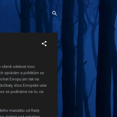
o cíleně odebrat moc
ich správám a politikům se
nechat Evropu jen tak na
dočkaly, étos Evropské unie
nes se podíváme na to, na
tického mandátu od Rady
ména dohled nad nekalými