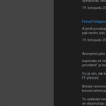
vystavovat. Mů
19. listopadu 2
Finrod Felagun
A jestli považu
pak nevím, kdo 
19. listopadu 2
Anonymní píše
euportalu se ne
prezident" je k
Co já vím, tak 
FF přečíst)
Britský renomo
konzervativní p
To vydávání neo
se doporučuju z