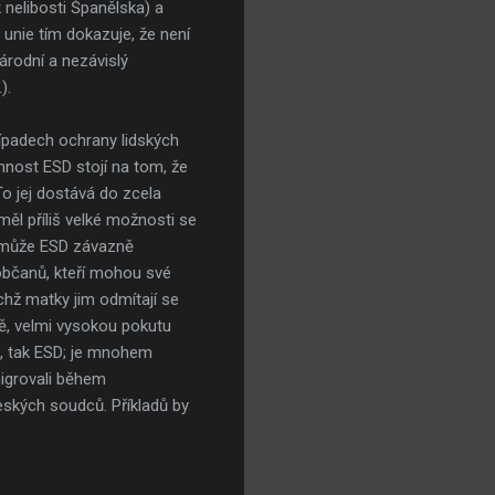
k nelibosti Španělska) a
 unie tím dokazuje, že není
árodní a nezávislý
).
ípadech ochrany lidských
nnost ESD stojí na tom, že
o jej dostává do zcela
ěl příliš velké možnosti se
, může ESD závazně
občanů, kteří mohou své
chž matky jim odmítají se
vě, velmi vysokou pokutu
e, tak ESD; je mnohem
migrovali během
českých soudců. Příkladů by