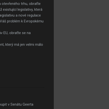
a otevřeného trhu, obraťte
existující legislativy, která
legislativu a nové regulace
oží Váš problém k Evropskému
áv EU, obraťte se na
nt, který má jen velmi málo
oupit v Senátu Geerta