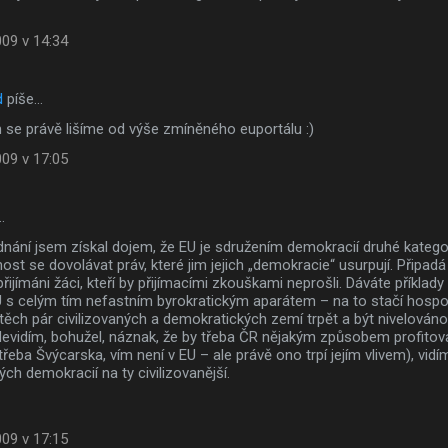
009 v 14:34
d
píše…
 se právě lišíme od výše zmíněného euportálu :)
009 v 17:05
…
nání jsem získal dojem, že EU je sdružením demokracií druhé kategor
t se dovolávat práv, které jim jejich „demokracie“ usurpují. Připadá 
i přijímáni žáci, kteří by přijímacími zkouškami neprošli. Dáváte příkla
U s celým tím nefastním byrokratickým aparátem – na to stačí hospod
těch pár civilizovaných a demokratických zemí trpět a být nivelován
Nevidím, bohužel, náznak, že by třeba ČR nějakým způsobem profitov
třeba Švýcarska, vím není v EU – ale právě ono trpí jejím vlivem), vidí
ch demokracií na ty civilizovanější.
009 v 17:15