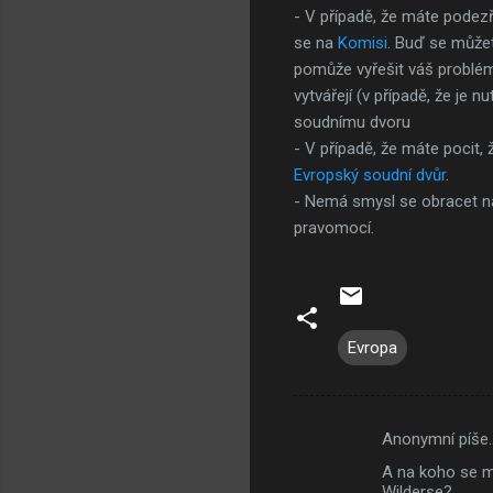
- V případě, že máte podezř
se na
Komisi
. Buď se můžete
pomůže vyřešit váš problém
vytvářejí (v případě, že je
soudnímu dvoru
- V případě, že máte pocit, 
Evropský soudní dvůr
.
- Nemá smysl se obracet na
pravomocí.
Evropa
Anonymní píše
K
A na koho se má
o
Wilderse?