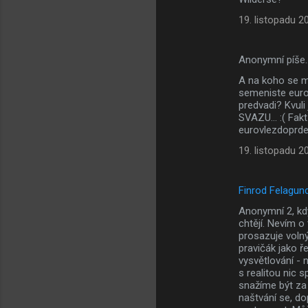
m
19. listopadu 2
e
n
Anonymní píše
t
A na koho se m
á
semeniste euro
predvadi? Kvul
ř
SVAZU... :( Fak
e
eurovlezdoprdel
19. listopadu 2
Finrod Felagun
Anonymní 2, kdy
chtějí. Nevím o
prosazuje volný
pravičák jako 
vysvětlování - 
s realitou nic s
snažíme být za
naštvání se, do