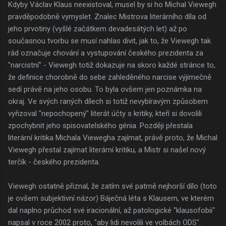
Kdyby Václav Klaus neexistoval, musel by si ho Michal Viewegh
pravděpodobně vymyslet. Znalec Mistrova literárního díla od
jeho prvotiny (vyšlé začátkem devadesátých let) až po
současnou tvorbu se musí nahlas divit, jak to, že Viewegh tak
rád označuje chování a vystupování českého prezidenta za
"narcistní" - Viewegh totiž dokazuje na skoro každé stránce to,
že definice chorobně do sebe zahleděného narcise výjimečně
sedí právě na jeho osobu. To byla ovšem jen poznámka na
okraj. Ve svých raných dílech si totiž nevybíravým způsobem
vyřizoval "nepochopený" literát účty s kritiky, kteří si dovolili
zpochybnit jeho spisovatelského génia. Později přestala
literární kritika Michala Viewegha zajímat, právě proto, že Michal
Viewegh přestal zajímat literární kritiku, a Mistr si našel nový
terčík - českého prezidenta.
Viewegh ostatně přiznal, že zatím své patrně nejhorší dílo (toto
je ovšem subjektivní názor) Báječná léta s Klausem, ve kterém
dal naplno průchod své iracionální, až patologické "klausofobii"
napsal v roce 2002 proto, "aby lidi nevolili ve volbách ODS".