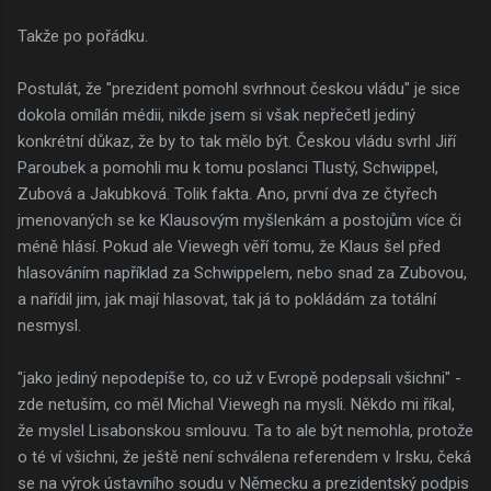
Takže po pořádku.
Postulát, že "prezident pomohl svrhnout českou vládu" je sice
dokola omílán médii, nikde jsem si však nepřečetl jediný
konkrétní důkaz, že by to tak mělo být. Českou vládu svrhl Jiří
Paroubek a pomohli mu k tomu poslanci Tlustý, Schwippel,
Zubová a Jakubková. Tolik fakta. Ano, první dva ze čtyřech
jmenovaných se ke Klausovým myšlenkám a postojům více či
méně hlásí. Pokud ale Viewegh věří tomu, že Klaus šel před
hlasováním například za Schwippelem, nebo snad za Zubovou,
a nařídil jim, jak mají hlasovat, tak já to pokládám za totální
nesmysl.
"jako jediný nepodepíše to, co už v Evropě podepsali všichni" -
zde netuším, co měl Michal Viewegh na mysli. Někdo mi říkal,
že myslel Lisabonskou smlouvu. Ta to ale být nemohla, protože
o té ví všichni, že ještě není schválena referendem v Irsku, čeká
se na výrok ústavního soudu v Německu a prezidentský podpis