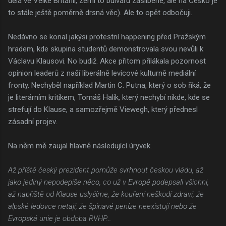
dělá ve Velké Británii, zemi to bulváru zaslíbené, ale na Česko je
to stále ještě poměrně drsná věc). Ale to opět odbočuji.
Nedávno se konal jakýsi protestní happening před Pražským
hradem, kde skupina studentů demonstrovala svou nevůli k
Václavu Klausovi. No budiž. Akce přitom přilákala pozornost
opinion leaderů z naší liberálně levicové kulturně mediální
fronty. Nechyběl například Martin C. Putna, který o sob říká, že
je literárním kritikem, Tomáš Halík, který nechybí nikde, kde se
strefují do Klause, a samozřejmě Viewegh, který přednesl
zásadní projev.
Na něm mě zaujal hlavně následující úryvek.
Až příště český prezident pomůže svrhnout českou vládu, až
jako jediný nepodepíše něco, co už v Evropě podepsali všichni,
až napříště od Klause uslyšíme, že kouření neškodí zdraví, že
alpské ledovce netají, že špinavé peníze neexistují nebo že
Evropská unie je obdoba RVHP...