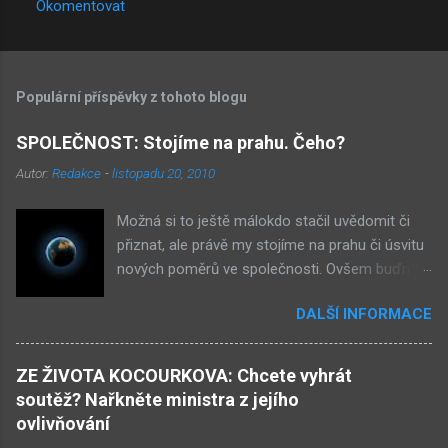
Okomentovat
Populární příspěvky z tohoto blogu
SPOLEČNOST: Stojíme na prahu. Čeho?
Autor:
Redakce
-
listopadu 20, 2010
Možná si to ještě málokdo stačil uvědomit či
přiznat, ale právě my stojíme na prahu či úsvitu
nových poměrů ve společnosti. Ovšem buďme
v klidu, netýká se to nás, ale až našich dětí.
DALŠÍ INFORMACE
Novými poměry ve společnosti myslím
přiklonění se s některé z nám již historicky
známých situací. Přiznejme si to otevřeně – je
ZE ŽIVOTA KOCOURKOVA: Chcete vyhrát
to buď nová forma demokracie, anebo
soutěž? Nařkněte ministra z jejího
nacismus. Těžko si někdo z nás mohl
ovlivňování
nevšimnout, že určité etnikum získává ve