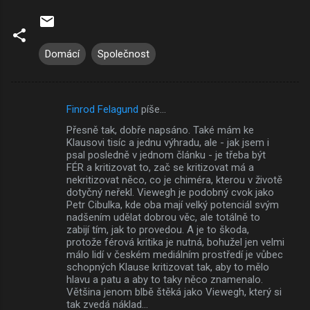
Domácí
Společnost
Finrod Felagund
píše…
K
Přesně tak, dobře napsáno. Také mám ke
o
Klausovi tisíc a jednu výhradu, ale - jak jsem i
m
psal posledně v jednom článku - je třeba být
FÉR a kritizovat to, zač se kritizovat má a
e
nekritizovat něco, co je chiméra, kterou v životě
dotyčný neřekl. Viewegh je podobný cvok jako
n
Petr Cibulka, kde oba mají velký potenciál svým
t
nadšením udělat dobrou věc, ale totálně to
zabijí tím, jak to provedou. A je to škoda,
á
protože férová kritika je nutná, bohužel jen velmi
ř
málo lidí v českém mediálním prostředí je vůbec
schopných Klause kritizovat tak, aby to mělo
e
hlavu a patu a aby to taky něco znamenalo.
Většina jenom blbě štěká jako Viewegh, který si
tak zvedá náklad...