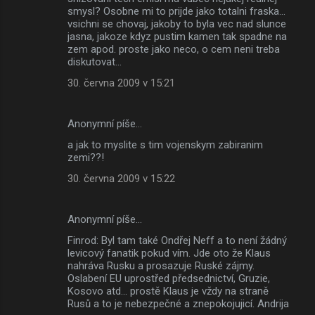
smysl? Osobne mi to prijde jako totalni fraska...
vsichni se chovaj, jakoby to byla vec nad slunce
jasna, jakoze kdyz pustim kamen tak spadne na
zem apod. proste jako neco, o cem neni treba
diskutovat...
30. června 2009 v 15:21
Anonymní píše…
a jak to myslite s tim vojenskym zabiranim
zemi??!
30. června 2009 v 15:22
Anonymní píše…
Finrod: Byl tam také Ondřej Neff a to není žádný
levicový fanatik pokud vím. Jde oto že Klaus
nahráva Rusku a prosazuje Ruské zájmy.
Oslabení EU uprostřed předsednictví, Gruzie,
Kosovo atd... prostě Klaus je vždy na straně
Rusů a to je nebezpečné a znepokojujicí. Andrija