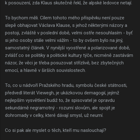
k posouzení, zda Klaus skutečně řekl, že alpské ledovce netají.
To bychom měli. Cílem tohoto mého příspěvku není pouze
slepě obhajovat Václava Klause, s jehož některými názory a
postoji, zvláště v poslední době, velmi ostře nesouhlasím - byť
si jeho osoby stále velmi vážím - to by ovšem bylo na jiný,
samostatný článek. V nynější vyostřené a polarizované době,
zvlášť co se politiky a politické kultury týče, nicméně zastávám
názor, že věci je třeba posuzovat střízlivě, bez zbytečných
emocí, a hlavně v širších souvislostech.
To, co u nádvoří Pražského hradu, symbolu české státnosti,
předvedl literát Viewegh, je ukázkovou demagogií, jejímž
nejlepším vysvětlení budiž to, že spisovatel je opravdu
sekundárně negramotný - rozumí slovům, ale spojit je
dohromady v celky, které dávají smysl, už neumí.
Co si pak ale myslet o těch, kteří mu naslouchají?