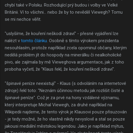
chybí také v Polsku. Rozhodující prý budou i volby ve Velké
Británii. Ví to všichni... nebo že by to nevěděl Viewegh? Tomu
se mi nechce věřit.
"uslyšíme, že kouření neškodí zdraví" - přesné vyjádření lze
nalézt v
tomto článku
. Osobně s tímto výrokem prezidenta
nesouhlasím, protože například zcela opominul občany, kterým
nedělá problém jít do hospody na minerálku či nealkoholické
pivo, ale zajímala by mě Vieweghova argumentace, jak z toho
proboha vyčetl, že "Klaus řekl, že kouření neškodí zdraví".
"špinavé peníze neexistují" - Klaus (s odvoláním na internetové
zdroje) řekl toto: "Neznám účinnou metodu jak rozlišit čisté a
špinavé peníze". Což je za prvé na hony vzdálené významu,
který interpretuje Michal Viewegh, za druhé například na
Wikipedii najdeme, že tento výrok je Klausovi pouze přisuzován
- je tedy možné, že ho vlastně nikdy nevyslovil a stal se pouze
jakousi mediální městskou legendou. Jako je například mýtus,