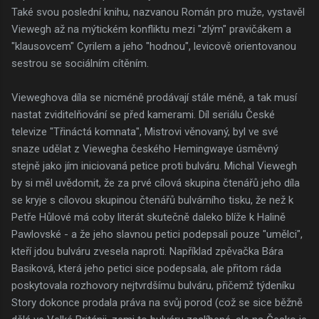
Také svou poslední knihu, nazvanou Román pro muže, vystavěl
Viewegh až na mýtickém konfliktu mezi "zlým" pravičákem a
"klausovcem" Cyrilem a jeho "hodnou", levicově orientovanou
sestrou se sociálním cítěním.
Vieweghova díla se nicméně prodávají stále méně, a tak musí
nastat zviditelňování se před kamerami. Díl seriálu České
televize "Třináctá komnata", Mistrovi věnovaný, byl ve své
snaze udělat z Viewegha českého Hemingwaye úsměvný
stejně jako jím iniciovaná petice proti bulváru. Michal Viewegh
by si měl uvědomit, že za prvé cílová skupina čtenářů jeho díla
se kryje s cílovou skupinou čtenářů bulvárního tisku, že než k
Petře Hůlové má coby literát skutečně daleko blíže k Halině
Pawlovské - a že jeho slavnou petici podepsali pouze "umělci",
kteří jdou bulváru zvesela naproti. Například zpěvačka Bára
Basiková, která jeho petici sice podepsala, ale přitom ráda
poskytovala rozhovory nejtvrdšímu bulváru, přičemž týdeníku
Story dokonce prodala práva na svůj porod (což se sice běžně