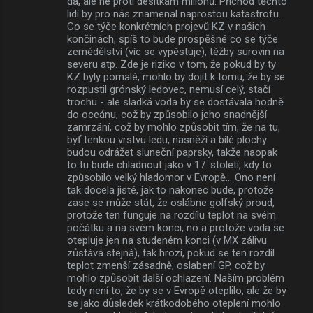
dá, ale ne proti desítkám milionů. Příchod těchto
lidí by pro nás znamenal naprostou katastrofu.
Co se týče konkrétních projevů KZ v našich
končinách, spíš to bude prospěšné co se týče
zemědělství (víc se vypěstuje), těžby surovin na
severu atp. Zde je riziko v tom, že pokud by ty
KZ byly pomalé, mohlo by dojít k tomu, že by se
rozpustil grónský ledovec, nemusí celý, stačí
trochu - ale sladká voda by se dostávala hodně
do oceánu, což by způsobilo jeho snadnější
zamrzání, což by mohlo způsobit tím, že na tu,
byť tenkou vrstvu ledu, nasněží a bílé plochy
budou odrážet sluneční paprsky, takže naopak
to tu bude chladnout jako v 17. století, kdy to
způsobilo velký hladomor v Evropě... Ono není
tak docela jisté, jak to nakonec bude, protože
zase se může stát, že oslábne golfský proud,
protože ten funguje na rozdílu teplot na svém
počátku a na svém konci, no a protože voda se
otepluje jen na studeném konci (v MX zálivu
zůstává stejná), tak hrozí, pokud se ten rozdíl
teplot zmenší zásadně, oslabení GP, což by
mohlo způsobit další ochlazení. Naším problém
tedy není to, že by se v Evropě oteplilo, ale že by
se jako důsledek krátkodobého oteplení mohlo