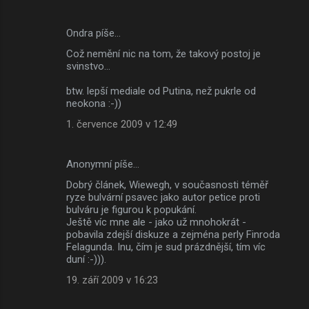
Ondra píše…
Což nemění nic na tom, že takový postoj je
svinstvo...
btw. lepší mediale od Putina, než pukrle od
neokona :-))
1. července 2009 v 12:49
Anonymní píše…
Dobrý článek, Wiewegh, v současnosti téměř
ryze bulvární psavec jako autor petice proti
bulváru je figurou k popukání.
Ještě víc mne ale - jako už mnohokrát -
pobavila zdejší diskuze a zejména perly Finroda
Felagunda. Inu, čím je sud prázdnější, tím víc
duní :-))).
19. září 2009 v 16:23