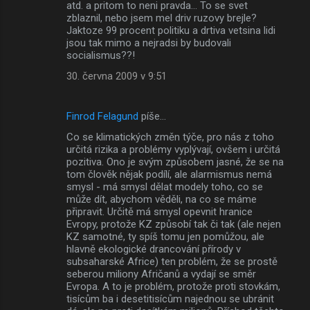
atd. a pritom to neni pravda... To se svet
zblaznil, nebo jsem mel driv ruzovy brejle?
Jaktoze 99 procent politiku a drtiva vetsina lidi
jsou tak mimo a nejradsi by budovali
socialismus??!
30. června 2009 v 9:51
Finrod Felagund
píše…
Co se klimatických změn týče, pro nás z toho
určitá rizika a problémy vyplývají, ovšem i určitá
pozitiva. Ono je svým způsobem jasné, že se na
tom člověk nějak podílí, ale alarmismus nemá
smysl - má smysl dělat modely toho, co se
může dít, abychom věděli, na co se máme
připravit. Určitě má smysl opevnit hranice
Evropy, protože KZ způsobí tak či tak (ale nejen
KZ samotné, ty spíš tomu jen pomůžou, ale
hlavně ekologické drancování přírody v
subsaharské Africe) ten problém, že se prostě
seberou miliony Afričanů a vydají se směr
Evropa. A to je problém, protože proti stovkám,
tisícům ba i desetitisícům najednou se ubránit