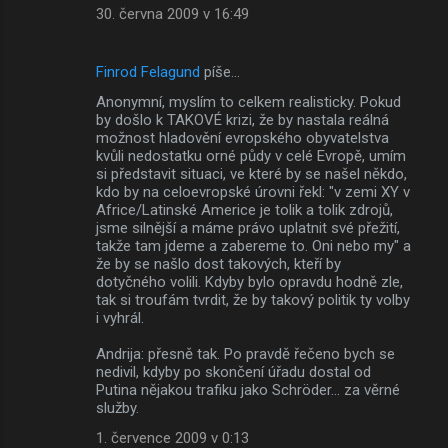
30. června 2009 v 16:49
Finrod Felagund
píše…
Anonymní, myslím to celkem realisticky. Pokud
by došlo k TAKOVÉ krizi, že by nastala reálná
možnost hladovění evropského obyvatelstva
kvůli nedostatku orné půdy v celé Evropě, umím
si představit situaci, ve které by se našel někdo,
kdo by na celoevropské úrovni řekl: "v zemi XY v
Africe/Latinské Americe je tolik a tolik zdrojů,
jsme silnější a máme právo uplatnit své přežití,
takže tam jdeme a zabereme to. Oni nebo my" a
že by se našlo dost takových, kteří by
dotyčného volili. Kdyby bylo opravdu hodně zle,
tak si troufám tvrdit, že by takový politik ty volby
i vyhrál.
Andrija: přesně tak. Po pravdě řečeno bych se
nedivil, kdyby po skončení úřadu dostal od
Putina nějakou trafiku jako Schröder... za věrné
služby.
1. července 2009 v 0:13