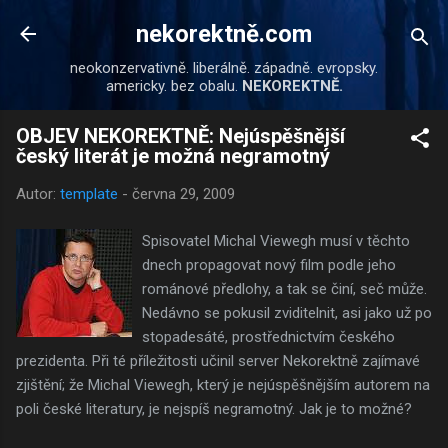
Přeskočit na hlavní obsah
nekorektně.com
neokonzervativně. liberálně. západně. evropsky.
americky. bez obalu.
NEKOREKTNĚ.
OBJEV NEKOREKTNĚ: Nejúspěšnější
český literát je možná negramotný
Autor:
template
-
června 29, 2009
Spisovatel Michal Viewegh musí v těchto
dnech propagovat nový film podle jeho
románové předlohy, a tak se činí, seč může.
Nedávno se pokusil zviditelnit, asi jako už po
stopadesáté, prostřednictvím českého
prezidenta. Při té příležitosti učinil server Nekorektně zajímavé
zjištění; že Michal Viewegh, který je nejúspěšnějším autorem na
poli české literatury, je nejspíš negramotný. Jak je to možné?