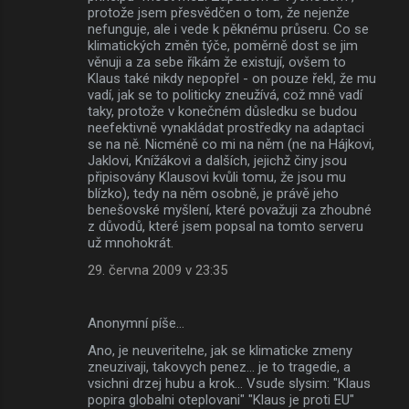
protože jsem přesvědčen o tom, že nejenže
nefunguje, ale i vede k pěknému průseru. Co se
klimatických změn týče, poměrně dost se jim
věnuji a za sebe říkám že existují, ovšem to
Klaus také nikdy nepopřel - on pouze řekl, že mu
vadí, jak se to politicky zneužívá, což mně vadí
taky, protože v konečném důsledku se budou
neefektivně vynakládat prostředky na adaptaci
se na ně. Nicméně co mi na něm (ne na Hájkovi,
Jaklovi, Knížákovi a dalších, jejichž činy jsou
připisovány Klausovi kvůli tomu, že jsou mu
blízko), tedy na něm osobně, je právě jeho
benešovské myšlení, které považuji za zhoubné
z důvodů, které jsem popsal na tomto serveru
už mnohokrát.
29. června 2009 v 23:35
Anonymní píše…
Ano, je neuveritelne, jak se klimaticke zmeny
zneuzivaji, takovych penez... je to tragedie, a
vsichni drzej hubu a krok... Vsude slysim: "Klaus
popira globalni oteplovani" "Klaus je proti EU"