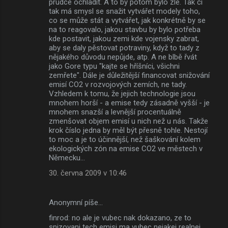
prudce ochladit. A to by potom bylo zle. Tak či
tak má smysl se snažit vytvářet modely toho,
co se může stát a vytvářet, jak konkrétně by se
na to reagovalo, jakou stavbu by bylo potřeba
kde postavit, jakou zemi kde vojensky zabrat,
aby se daly pěstovat potraviny, když to tady z
nějakého důvodu nepůjde, atp. A ne blbě řvát
jako Gore typu "kajte se hříšníci, všichni
zemřete". Dále je důležitější financovat snižování
emisí CO2 v rozvojových zemích, ne tady.
Vzhledem k tomu, že jejich technologie jsou
mnohem horší - a emise tedy zásadně vyšší - je
mnohem snazší a levnější procentuálně
zmenšovat objem emisí u nich než u nás. Takže
krok číslo jedna by měl být přesně tohle. Nestojí
to moc a je to účinnější, než šaškování kolem
ekologických zón na emise CO2 ve městech v
Německu...
30. června 2009 v 10:46
Anonymní píše…
finrod: no ale je vubec nak dokazano, ze to
snizovani tech emisi ma vubec nejakej realnej