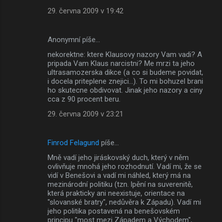
29. června 2009 v 19:42
Anonymní píše…
nekorektne: ktere Klausovy nazory Vam vadi? A
pripada Vam Klaus narcistni? Me mrzi ta jeho
ultrasamozerska dikce (a co si budeme povidat,
i docela priteplene znejici...). To mi bohuzel brani
ho skutecne obdivovat. Jinak jeho nazory a ciny
cca z 90 procent beru.
29. června 2009 v 23:21
Finrod Felagund
píše…
Mně vadí jeho jiráskovský duch, který v něm
ovlivňuje mnohá jeho rozhodnutí. Vadí mi, že se
vidí v Benešovi a vadí mi náhled, který má na
mezinárodní politiku (tzn. lpění na suverenitě,
která prakticky ani neexistuje, orientace na
"slovanské bratry", nedůvěra k Západu). Vadí mi
jeho politika postavená na benešovském
principu "most mezi Západem a Východem",