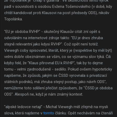
že Topolánek je "chlap s gulama". Ve skutečnosti tento výrok
padl v souvislosti s osobou Evžena Tošenovského (v době, kdy
chtěl kandidovat proti Klausovi na post předsedy ODS), nikoliv
Topolánka.
"EU je obdoba RVHP" - skutečný Klausův citát zní opět s
odvoláním na internetové zdroje takto: "EU je dnes zhruba
stejně relevantní jako kdysi RVHP". Což opět není totéž.
Viewegh coby spisovatel, literát, který je (respektive by měl být)
velmi dobře obeznámen se vším, co se významu slov týká. Čili
kdyby řekl, že "Klaus přirovnal EU k RVHP", tak by to dejme
tomu - velmi zjednodušeně - sedělo. Pokud ovšem hypoteticky
napíšeme, že způsob, jakým se ČSSD vyrovnala s privatizací
státních podniků, má zhruba stejný postup, jako návrh ODS",
nemůžeme toto sdělení přečíst způsobem, že "ČSSD je obdoba
ODS". Alespoň ne, když je nám známý kontext.
"alpské ledovce netají" - Michal Viewegh měl zřejmě na mysli
slova, která najdeme v
tomto
článku. Opět nechávám na čtenáři