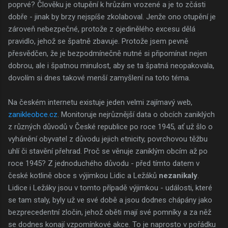
poprvé? Člověku je otupění k hrůzám vrozené a je to zčásti
dobře - jinak by brzy nejspíše zkolaboval. Jenže ono otupění je
zároveň nebezpečné, protože z ojedinělého excesu dělá
pravidlo, jehož se špatně zbavuje. Protože jsem pevně
přesvědčen, že je bezpodmínečně nutné si připomínat nejen
dobrou, ale i špatnou minulost, aby se ta špatná neopakovala,
dovolím si dnes takové menší zamyšlení na toto téma.
Na českém internetu existuje jeden velmi zajímavý web,
zanikleobce.cz
. Monitoruje nejrůznější data o obcích zaniklých
z různých důvodů v České republice po roce 1945, ať už šlo o
vyhánění obyvatel z důvodu jejich etnicity, povrchovou těžbu
uhlí či stavění přehrad. Proč se věnuje zaniklým obcím až po
roce 1945? Z jednoduchého důvodu - před tímto datem v
české kotlině obce s výjimkou Lidic a Ležáků
nezanikaly
.
Lidice i Ležáky jsou v tomto případě výjimkou - události, které
se tam staly, byly už ve své době a jsou dodnes chápány jako
bezprecedentní zločin, jehož oběti mají své pomníky a za něž
se dodnes konají vzpomínkové akce. To je naprosto v pořádku