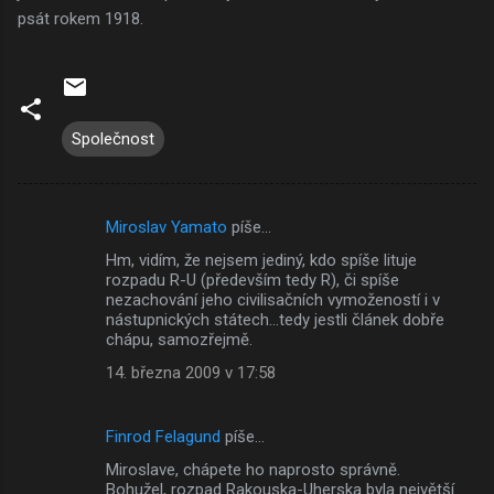
psát rokem 1918.
Společnost
Miroslav Yamato
píše…
K
Hm, vidím, že nejsem jediný, kdo spíše lituje
o
rozpadu R-U (především tedy R), či spíše
m
nezachování jeho civilisačních vymožeností i v
nástupnických státech...tedy jestli článek dobře
e
chápu, samozřejmě.
n
14. března 2009 v 17:58
t
á
Finrod Felagund
píše…
ř
Miroslave, chápete ho naprosto správně.
e
Bohužel, rozpad Rakouska-Uherska byla největší