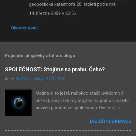
geopolitická katastrofa 20. století podle mě...
14. března 2009 v 22:56
Okomentovat
Populární příspěvky z tohoto blogu
SPOLEČNOST: Stojíme na prahu. Čeho?
Autor:
Redakce
-
listopadu 20, 2010
Možná si to ještě málokdo stačil uvědomit či
přiznat, ale právě my stojíme na prahu či úsvitu
nových poměrů ve společnosti. Ovšem buďme
v klidu, netýká se to nás, ale až našich dětí.
DALŠÍ INFORMACE
Novými poměry ve společnosti myslím
přiklonění se s některé z nám již historicky