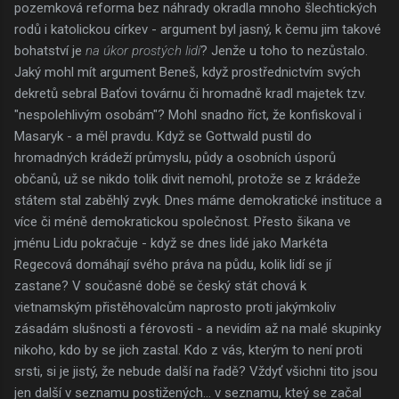
pozemková reforma bez náhrady okradla mnoho šlechtických
rodů i katolickou církev - argument byl jasný, k čemu jim takové
bohatství je
na úkor prostých lidí
? Jenže u toho to nezůstalo.
Jaký mohl mít argument Beneš, když prostřednictvím svých
dekretů sebral Baťovi továrnu či hromadně kradl majetek tzv.
"nespolehlivým osobám"? Mohl snadno říct, že konfiskoval i
Masaryk - a měl pravdu. Když se Gottwald pustil do
hromadných krádeží průmyslu, půdy a osobních úsporů
občanů, už se nikdo tolik divit nemohl, protože se z krádeže
státem stal zaběhlý zvyk. Dnes máme demokratické instituce a
více či méně demokratickou společnost. Přesto šikana ve
jménu Lidu pokračuje - když se dnes lidé jako Markéta
Regecová domáhají svého práva na půdu, kolik lidí se jí
zastane? V současné době se český stát chová k
vietnamským přistěhovalcům naprosto proti jakýmkoliv
zásadám slušnosti a férovosti - a nevidím až na malé skupinky
nikoho, kdo by se jich zastal. Kdo z vás, kterým to není proti
srsti, si je jistý, že nebude další na řadě? Vždyť všichni tito jsou
jen další v seznamu postižených... v seznamu, kteý se začal