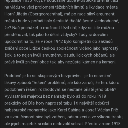
republice 1635. Když v současné době Mostecká uhelná tlačí
na vládu ve věci prolomení těžebních limitů a likvidace města
Horní Jiřetín (Obergeorgenthal), má po ruce silný argument:
město bude v pořadí tisíc šestisté třicáté šesté. Jednoduché,
že? Nač přicházet o možnost těžit uhlí, když se lidé můžou
přestěhovat, tak jako to dělali vždycky? Tady si dovolím
upozornit na to, že v roce 1942 bylo kompletní do základů
zničení obce Lidice českou společností viděno jako naprostý
šok, a to nejen kvůli smutnému osudu lidických občanů, ale
právě kvůli zničení obce tak, aby nezůstal kámen na kameni.
Podobné je to se skupinovým bezprávím - je to nesmírně
lákavý způsob "řešení" problémů, ale kdo zaručí, že ten, kdo o
podobném řešení rozhodoval, se nestane příště jeho obětí?
Vyvlastnění majetku bez náhrady bylo až do roku 1918
prakticky od Bílé hory naprosté tabu. I ti největší odpůrci
habsburské monarchie jako Karel Sabina a Josef Václav Frič
za svou činnost sice byli zatčeni, odsouzeni a ve výkonu trestu,
ale jejich majetek si nikdo nedovolil sebrat. Přesto v roce 1918