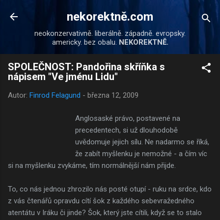
Přeskočit na hlavní obsah
nekorektně.com
neokonzervativně. liberálně. západně. evropsky.
americky. bez obalu.
NEKOREKTNĚ.
SPOLEČNOST: Pandořina skříňka s
nápisem "Ve jménu Lidu"
Autor:
Finrod Felagund
-
března 12, 2009
Anglosaské právo, postavené na
precedentech, si už dlouhodobě
uvědomuje jejich sílu. Ne nadarmo se říká,
že zabít myšlenku je nemožné - a čím víc
si na myšlenku zvykáme, tím normálnější nám přijde.
To, co nás jednou zhrozilo nás posté otupí - ruku na srdce, kdo
z vás čtenářů opravdu cítí šok z každého sebevražedného
atentátu v Iráku či jinde? Šok, který jste cítili, když se to stalo