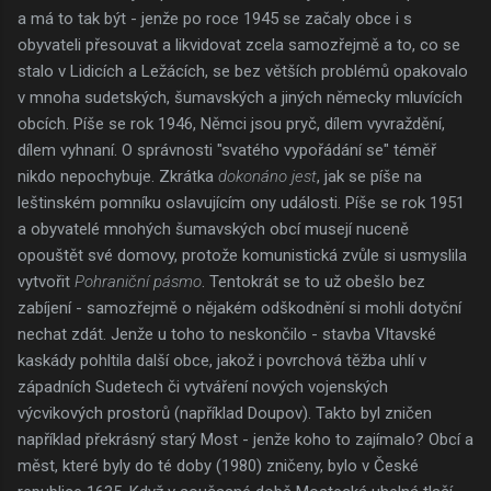
a má to tak být - jenže po roce 1945 se začaly obce i s
obyvateli přesouvat a likvidovat zcela samozřejmě a to, co se
stalo v Lidicích a Ležácích, se bez větších problémů opakovalo
v mnoha sudetských, šumavských a jiných německy mluvících
obcích. Píše se rok 1946, Němci jsou pryč, dílem vyvraždění,
dílem vyhnaní. O správnosti "svatého vypořádání se" téměř
nikdo nepochybuje. Zkrátka
dokonáno jest
, jak se píše na
leštinském pomníku oslavujícím ony události. Píše se rok 1951
a obyvatelé mnohých šumavských obcí musejí nuceně
opouštět své domovy, protože komunistická zvůle si usmyslila
vytvořit
Pohraniční pásmo
. Tentokrát se to už obešlo bez
zabíjení - samozřejmě o nějakém odškodnění si mohli dotyční
nechat zdát. Jenže u toho to neskončilo - stavba Vltavské
kaskády pohltila další obce, jakož i povrchová těžba uhlí v
západních Sudetech či vytváření nových vojenských
výcvikových prostorů (například Doupov). Takto byl zničen
například překrásný starý Most - jenže koho to zajímalo? Obcí a
měst, které byly do té doby (1980) zničeny, bylo v České