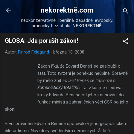
Přeskočit na hlavní obsah
nekorektně.com
neokonzervativně. liberálně. západně. evropsky.
americky. bez obalu.
NEKOREKTNĚ.
GLOSA: Jdu porušit zákon!
Autor:
Finrod Felagund
-
března 18, 2008
Zákon říká, že Edvard Beneš se zasloužil o
stát. Toto tvrzení je poněkud neúplné. Správně
by mělo znít
Edvard Beneš se zasloužil o
komunistický totalitní
stát
. Zkusme sledovat
kroky Edvarda Beneše od jeho jmenování do
funkce ministra zahraničních věcí ČSR po jeho
skon.
První provinění Edvarda Beneše spočívalo v jeho geopolitickém
diletantismu. Navzdory svědectvím německých Židů či