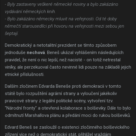
- Byly zastaveny veškeré německé noviny a bylo zakázáno
vydávání německých knih.
- Bylo zakázáno německy mluvit na veřejnosti. Od té doby
němečtí starousedlíci při hovoru na veřejnosti mezi sebou jen
šeptají.
Demokratický a netotalitní prezident se tímto způsobem
jednoduše
nechová
. Beneš ukázal vyhlášením následujících
pravidel, že není o nic lepší, než nacisté - on totiž netrestal
viníky, ale perzekuoval často nevinné lidi pouze na základě jejich
etnické příslušnosti.
Dalším zločinem Edvarda Beneše proti demokracii v tomto
státě bylo rozpuštění agrární strany a vyloučení jakékoliv
pravicové strany z legální politické scény, vytvoření tzv.
"Národní fronty" a otevřená kolaborace s bolševiky. Dále to bylo
odmítnutí Marshallova plánu a předání moci do rukou bolševiků.
Edvard Beneš se zasloužil o existenci zločinného bolševického
zřízení více než o demokratický stát, přihlížel vraždám