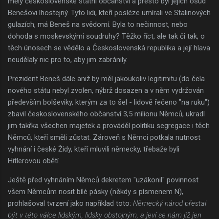
měly československé státní občanství a přesto byl jejich osud
Benešovi lhostejný. Tyto lidi, kteří posléze umírali ve Stalinových
gulazích, má Beneš na svědomí. Byla to nečinnost, nebo
dohoda s moskevskými soudruhy? Těžko říct, ale tak či tak, o
těch únosech se vědělo a Československá republika a její hlava
neudělaly nic pro to, aby jim zabránily.
Prezident Beneš dále aniž by měl jakoukoliv legitimitu (do čela
nového státu nebyl zvolen, nýbrž dosazen a v něm vydržován
především bolševiky, kterým za to šel - lidově řečeno "na ruku")
zbavil československého občanství 3,5 milionu Němců, ukradl
jim takřka všechen majetek a prováděl politiku segregace i těch
Němců, kteří směli zůstat. Zároveň s Němci potkala nutnost
vyhnání i české Židy, kteří mluvili německy, třebaže byli
Hitlerovou obětí.
Ještě před vyhnáním Němců dekretem "uzákonil" povinnost
všem Němcům nosit bílé pásky (někdy s písmenem N),
prohlašoval tvrzení jako například toto:
Německý národ přestal
být v této válce lidským, lidsky obstojným, a jeví se nám již jen