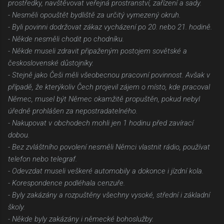
prostředky, navštěvovat veřejná prostranství, zařízení a sady.
- Nesměli opouštět bydliště za určitý vymezený okruh.
- Byli povinni dodržovat zákaz vycházení po 20. nebo 21. hodině.
- Někde nesměli chodit po chodníku.
- Někde museli zdravit připaženým postojem sovětské a
československé důstojníky.
- Stejně jako Češi měli všeobecnou pracovní povinnost. Avšak v
případě, že kterýkoliv Čech projevil zájem o místo, kde pracoval
Němec, musel být Němec okamžitě propuštěn, pokud nebyl
úředně prohlášen za nepostradatelného.
- Nakupovat v obchodech mohli jen 1 hodinu před zavírací
dobou.
- Bez zvláštního povolení nesměli Němci vlastnit rádio, používat
telefon nebo telegraf.
- Odevzdat museli veškeré automobily a dokonce i jízdní kola.
- Korespondence podléhala cenzuře.
- Byly zakázány a rozpuštěny všechny vysoké, střední i základní
školy.
- Někde byly zakázány i německé bohoslužby.