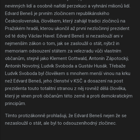
nevinných lidí a osobně nařídil perzekuci a vyhnání milionů lidí.
Edvard Beneš je prvním zločincem republikánského
Československa, člověkem, který zahájil tradici zločinců na
Pražském hradě, kterou ukončil až první nezločinný prezident
od té doby Václav Havel. Edvard Beneš si nezaslouží ani v
nejmenším zákon o tom, jak se zasloužil o stát, nýbrž in
memoriam odsouzení státem za velezradu vůči vlastním
občanům, stejně jako Klement Gottwald, Antonín Zápotocký,
Antonín Novotný, Ludvík Svoboda a Gustáv Husák. Třebaže
Ludvík Svoboda byl člověkem s mnohem menší vinou na krku
než Edvard Beneš, jeho členství v KSČ a dosazení na post
prezidenta touto totalitní stranou z něj rovněž dělá člověka,
který je vinen proti občanům této země a proti demokratickým
principům.
Tímto protizákonně prohlašuji, že Edvard Beneš nejen že se
nezasloužil o stát, ale byl to odsouzeníhodný zločinec.