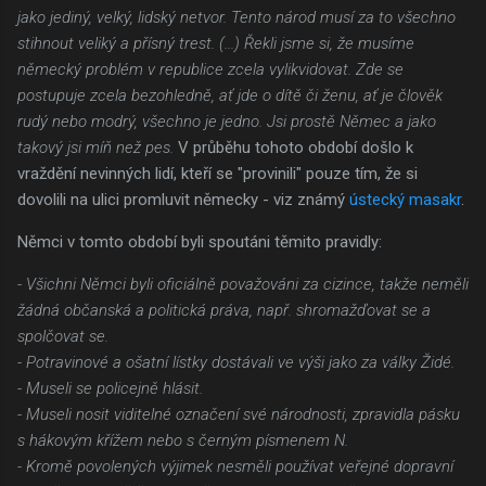
jako jediný, velký, lidský netvor. Tento národ musí za to všechno
stihnout veliký a přísný trest. (...) Řekli jsme si, že musíme
německý problém v republice zcela vylikvidovat. Zde se
postupuje zcela bezohledně, ať jde o dítě či ženu, ať je člověk
rudý nebo modrý, všechno je jedno. Jsi prostě Němec a jako
takový jsi míň než pes.
V průběhu tohoto období došlo k
vraždění nevinných lidí, kteří se "provinili" pouze tím, že si
dovolili na ulici promluvit německy - viz známý
ústecký masakr
.
Němci v tomto období byli spoutáni těmito pravidly:
- Všichni Němci byli oficiálně považováni za cizince, takže neměli
žádná občanská a politická práva, např. shromažďovat se a
spolčovat se.
- Potravinové a ošatní lístky dostávali ve výši jako za války Židé.
- Museli se policejně hlásit.
- Museli nosit viditelné označení své národnosti, zpravidla pásku
s hákovým křížem nebo s černým písmenem N.
- Kromě povolených výjimek nesměli používat veřejné dopravní