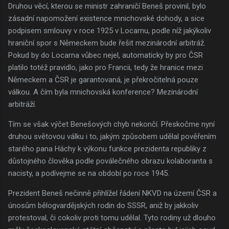
Druhou věcí, kterou se ministr zahraničí Beneš provinil, bylo
zásadní napomožení existence mnichovské dohody, a sice
podpisem smlouvy v roce 1925 v Locarnu, podle níž jakýkoliv
hraniční spor s Německem bude řešit mezinárodní arbitráž.
Pokud by do Locarna vůbec nejel, automaticky by pro ČSR
platilo totéž pravidlo, jako pro Francii, tedy že hranice mezi
Německem a ČSR je garantovaná, je překročitelná pouze
válkou. A čím byla mnichovská konference? Mezinárodní
arbitráží.
Tím se však výčet Benešových chyb nekončí. Přeskočme nyní
druhou světovou válku i to, jakým způsobem udělal pověřením
starého pana Háchy k výkonu funkce prezidenta republiky z
důstojného člověka podle poválečného obrazu kolaboranta s
nacisty, a podívejme se na období po roce 1945.
Prezident Beneš nečinně přihlížel řádení NKVD na území ČSR a
únosům bělogvardějských rodin do SSSR, aniž by jakkoliv
protestoval, či cokoliv proti tomu udělal. Tyto rodiny už dlouho