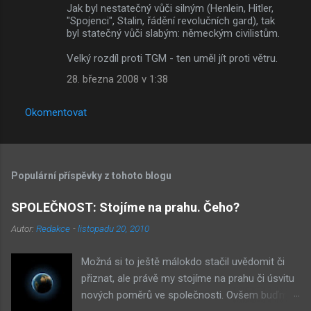
Jak byl nestatečný vůči silným (Henlein, Hitler,
"Spojenci", Stalin, řádění revolučních gard), tak
byl statečný vůči slabým: německým civilistům.
Velký rozdíl proti TGM - ten uměl jít proti větru.
28. března 2008 v 1:38
Okomentovat
Populární příspěvky z tohoto blogu
SPOLEČNOST: Stojíme na prahu. Čeho?
Autor:
Redakce
-
listopadu 20, 2010
Možná si to ještě málokdo stačil uvědomit či
přiznat, ale právě my stojíme na prahu či úsvitu
nových poměrů ve společnosti. Ovšem buďme