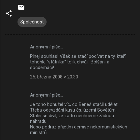
Společnost
Anonymní píše…
K
Plnej souhlas! Však se stačí podívat na ty, kteří
o
tohohle "státníka" tolik chválí. Bolšáni a
m
socdemáci!
e
25. března 2008 v 20:30
n
t
Anonymní píše…
á
Je toho bohužel víc, co Beneš stačil udělat.
Třeba odevzdání kusu čs. území Sovětům:
ř
Stalin se divil, že za to nechceme žádnou
e
náhradu.
Nebo podraz přijetím demise nekomunistických
ministrů.