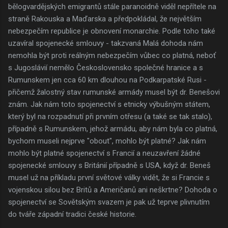
bělogvardějských emigrantů stále paranoidně viděl nepřítele na
straně Rakouska a Maďarska a předpokládal, že největším
nebezpečím republice je obnovení monarchie. Podle toho také
uzavíral spojenecké smlouvy - takzvaná Malá dohoda nám
nemohla být proti reálným nebezpečím vůbec co platná, neboť
s Jugoslávií nemělo Československo společné hranice a s
Rumunskem jen cca 60 km dlouhou na Podkarpatské Rusi -
přičemž žalostný stav rumunské armády musel být dr. Benešovi
znám. Jak nám toto spojenectví s etnicky výbušným státem,
který byl na rozpadnutí při prvním otřesu (a také se tak stalo),
případně s Rumunskem, jehož armádu, aby nám byla co platná,
bychom museli nejprve "obout", mohlo být platné? Jak nám
mohlo být platné spojenectví s Francií a neuzavření žádné
spojenecké smlouvy s Británií případně s USA, když dr. Beneš
musel už na příkladu první světové války vidět, že si Francie s
vojenskou silou bez Britů a Američanů ani neškrtne? Dohoda o
spojenectví se Sovětským svazem je pak už teprve plivnutím
do tváře západní tradici české historie.