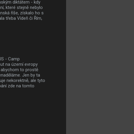
nským diktátem - kdy
í, které stejně nebylo
ská říše, získalo ho s
ala třeba Vídeň či Řím,
 US - Camp
out na území evropy
, abychom to prostě
nenaděláme. Jen by ta
je nekorektně, ale tyto
epání zde na tomto