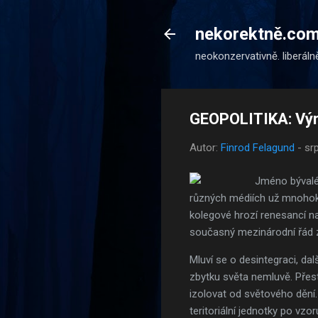
nekorektně.co
neokonzervativně. liberáln
GEOPOLITIKA: Výro
Autor:
Finrod Felagund
-
sr
Jméno bývalé
různých médiích už mnohokr
kolegové hrozí renesancí na
současný mezinárodní řád 
Mluví se o desintegraci, da
zbytku světa nemluvě. Přest
izolovat od světového dění. 
teritoriální jednotky po v