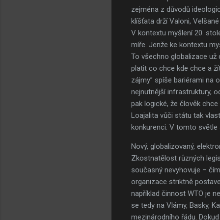
zejména z důvodů ideologick
klíšťata drží Valoni, Velšan
V kontextu myšlení 20. sto
míře. Jenže ke kontextu myšl
To všechno globalizace už 
platit co chce kde chce a ž
zájmy” spíše bariérami na ob
nejnutnější infrastruktury, 
pak logické, že člověk chce
Loajalita vůči státu tak vl
konkurenci. V tomto světle
Nový, globalizovaný, elektro
Zkostnatělost různých legisl
současný nevyhovuje – čím 
organizace striktně postav
například činnost WTO je n
se tedy na Vlámy, Basky, Ka
mezinárodního řádu. Dokud n