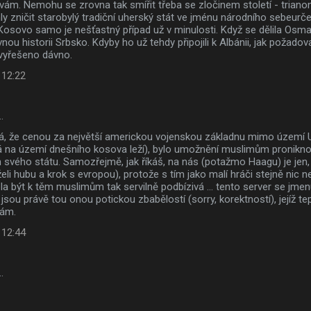
ám. Nemohu se zrovna tak smířit třeba se zločinem století - triano
 zničit starobylý tradiční uherský stát ve jménu národního sebeurčen
osovo samo je nešťastný případ už v minulosti. Když se dělila Osman
ou historii Srbsko. Kdyby ho už tehdy připojili k Albánii, jak požadov
 vyřešeno dávno.
 12:22
…
ová, že cenou za největší americkou vojenskou základnu mimo území
á na území dnešního kosova leží), bylo umožnění muslimům pronikn
m svého státu. Samozřejmě, jak říkáš, na nás (potažmo Haagu) je jen
želi hubu a krok s evropou), protože s tím jako malí hráči stejně nic 
 být k těm muslimům tak servilně podbízivá ... tento server se jmenu
jsou právě tou onou potickou zbabělostí (sorry, korektností), jejíž t
vám.
 12:44
…