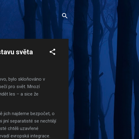
stavu světa
vo, bylo skloňováno v
ečí pro svět. Mnozí
dět les – a sice že
pě jich najdeme bezpočet, o
jiní separatisté se nechtějí
isté chtěli uzavřené
vadí evropská integrace.