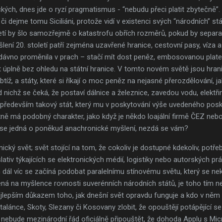
ých, dnes jde o ryzí pragmatismus - “nebudu přeci platit zbytečně”.
é či dejme tomu Siciliáni, protože vidí v existenci svých “národních” s
letí by šlo samozřejmě o katastrofu obřích rozměrů, pokud by separa
ení 20. století patří zejména uzavřené hranice, cestovní pasy, víza a
dávno proměnila v prach – stačí mít dost peněz, embosovanou plate
ít úplně bez ohledu na státní hranice. V tomto novém světě jsou hranic
tíž, a státy, které si říkají o moc peněz na nejasné přerozdělování, 
od nichž se čeká, že postaví dálnice a železnice, zavedou vodu, elektři
 především takový stát, který mu v poskytování výše uvedeného posky
astně má podobný charakter, jako když je někdo loajální firmě ČEZ ne
 se jedná o poněkud anachronické myšlení, nezdá se vám?
nický svět; svět stojící na tom, že cokoliv je dostupné kdekoliv, potř
ativ týkajících se elektronických médií, logistiky nebo autorských pr
dál víc se začíná podobat paralelnímu stínovému světu, který se nek
ená na myšlence rovnosti suverénních národních států, je toho tím 
ejlepším důkazem toho, jak dnešní svět opravdu funguje a kdo v něm 
talánce, Skoty, Slezany či Kosovany zlobit, že opouštějí potápějící s
ebude mezinárodní řád oficiálně připouštět, že dohoda Applu s Micr