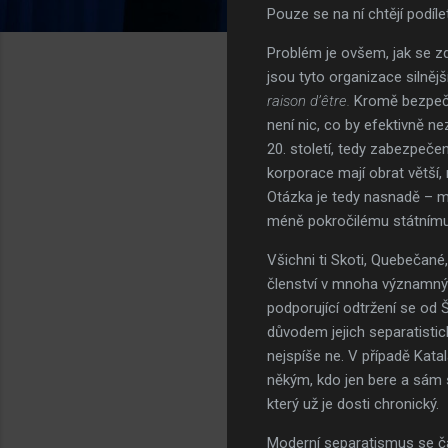
Pouze se na ní chtějí podí
Problém je ovšem, jak se zd
jsou tyto organizace silnějš
raison d’être.
Kromě bezpečno
není nic, co by efektivně n
20. století, tedy zabezpečen
korporace mají obrat větší, 
Otázka je tedy nasnadě – m
méně pokročilému státnímu
Všichni ti Skoti, Quebečané
členství v mnoha významnýc
podporující odtržení se od Š
důvodem jejich separatistick
nejspíše ne. V případě Kata
někým, kdo jen bere a sám 
který už je dosti chronický.
Moderní separatismus se ča