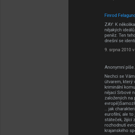
á
ř
Finrod Felagun
e
ZAY: K několika
nějakých ideálů
peněz. Ten tehde
dnešní se ident
9. srpna 2010 v
Anonymní píše
Nechci se Vám 
útvarem, který 
kriminální komu
nějací Srbové n
založených na p
evropě)Samozře
... jak charakt
eurofilní, ale t
státeček, žijíc
rozhodnutí evro
krajanského sp