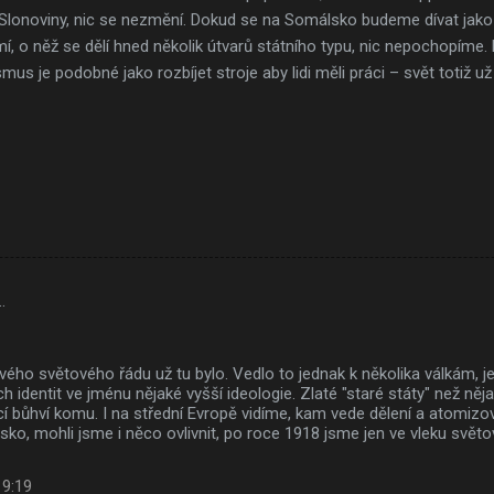
Slonoviny, nic se nezmění. Dokud se na Somálsko budeme dívat jako 
í, o něž se dělí hned několik útvarů státního typu, nic nepochopíme
s je podobné jako rozbíjet stroje aby lidi měli práci – svět totiž už 
…
ého světového řádu už tu bylo. Vedlo to jednak k několika válkám, 
ých identit ve jménu nějaké vyšší ideologie. Zlaté "staré státy" než ně
cí bůhví komu. I na střední Evropě vidíme, kam vede dělení a atomizo
o, mohli jsme i něco ovlivnit, po roce 1918 jsme jen ve vleku světo
 9:19