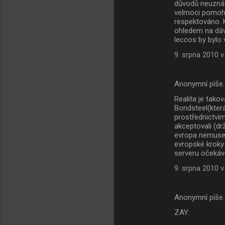
důvodů neuznáv
velmoci pomohly
respektováno. K
ohledem na dávn
leccos by bylo
9. srpna 2010 v
Anonymní píše
Realita je tak
Bondsteel(kter
prostřednictví
akceptovali (dr
evropa nemusela
evropské kroky 
serveru očeká
9. srpna 2010 v
Anonymní píše
ZAY: