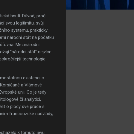
ická hnutí. Důvod, proč
í svou legitimitu, svůj
čního systému, prakticky
erní národní stát na počátku
jišťovna. Mezinárodní
žují “národní stát” nejvíce.
okročilejší technologie
samostatnou existenci o
, Korsičané a Vlámové
Evropské unii. Co je tedy
tologové či analytici,
lit o plody své práce s
táním francouzské nadvlády,
ocházelo k tomuto jevu