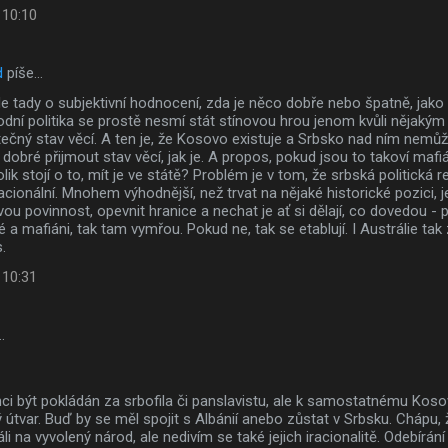
 10:10
d
píše…
 tady o subjektivní hodnocení, zda je něco dobře nebo špatně, jako
rodní politika se prostě nesmí stát stínovou hrou jenom kvůli nějakým
tečný stav věcí. A ten je, že Kosovo existuje a Srbsko nad ním nemůže
 dobré přijmout stav věcí, jak je. A propos, pokud jsou to takoví mafián
lik stojí o to, mít je ve státě? Problém je v tom, že srbská politická 
acionální. Mnohem výhodnější, než trvat na nějaké historické pozici, 
vou povinnost, opevnit hranice a nechat je ať si dělají, co dovedou - 
 mafiáni, tak tam vymřou. Pokud ne, tak se etablují. I Austrálie tak 
.
 10:31
…
i být pokládán za srbofila či panslavistu, ale k samostatnému Kos
 útvar. Buď by se měl spojit s Albánií anebo zůstat v Srbsku. Chápu
hráli na vyvolený národ, ale nedivím se také jejich iracionalitě. Odebírá