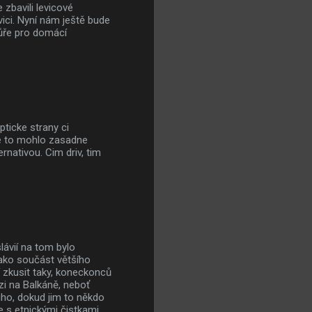
 zbavili levicové
vici. Nyní nám ještě bude
hůře pro domácí
pticke strany ci
se to mohlo zasadne
rnativou. Cim driv, tim
ávií na tom bylo
jako součást většího
jí zkusit taky, koneckonců
rizi na Balkáně, neboť
uho, dokud jim to někdo
e s etnickými čistkami