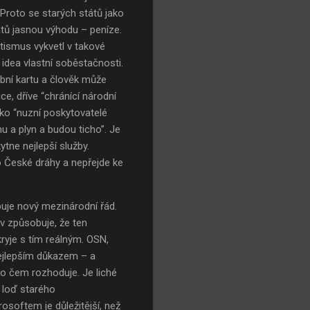
 Proto se starých států jako
tátů jasnou výhodu – peníze.
tismus vykvetl v takové
 idea vlastní soběstačnosti.
bní kartu a člověk může
e, dříve “chránící národní
jako “nuzní poskytovatelé
nu a plyn a budou ticho”. Je
tne nejlepší služby.
bo České dráhy a nepřejde ke
ebuje nový mezinárodní řád.
áv způsobuje, že ten
ryje s tím reálným. OSN,
nejlepším důkazem – a
o čem rozhoduje. Je liché
e loď starého
osoftem je důležitější, než