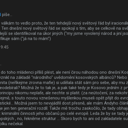
d
píše…
 válkám to vedlo proto, že ten tehdejší nový světový řád byl iracionál
. Ten dnešní nový světový řád se spokojí s tím, aby se celkově na s
jší se identifikoval na úkor jiných ("my jsme vyvolený národ a jiní jso
ifikuje sám ("já na to mám")
 9:45
…
do toho mládenci příliš plést, ale není čirou náhodou ono dnešní K
vznikl na základě "národního" uvědomění kosovských albánců? Nebo j
nita (neříkejme zrovna mafie) si udělala stát sám pro sebe, aby mu z 
eodebírali? Možná že to tak je, a pak také tedy je Kosovo jedním z p
rincipu nikomu neplaťe, ale nechte si platit. (za neútočení, za nekoh
jmě, s touto novou vznešenou myšlenkou museli opět přijít do evro
eristické... Možná jsem to nevyjádřil dost přesně, ale mám Andyho člán
o je jen ten generační rozdíl. Takže mě trochu zaskočilo, že tady obhaj
í z kriminální činnosti jeho občanů po celé evropě. Leda že by se tady 
pských , no, řekněme struktur ... Skoro bych to ani od zakladatele 
olku nečekal.