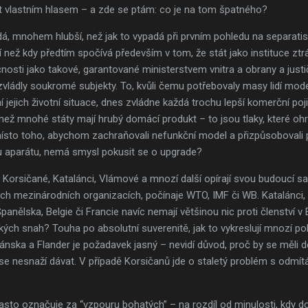
let vlastním hlasem – a zde se ptám: co je na tom špatného?
á, mnohem hlubší, než jak to vypadá při prvním pohledu na separatist
í než kdy předtím spočívá především v tom, že stát jako instituce ztrác
sti jako takové, garantované ministerstvem vnitra a obrany a justi
ezvládly soukromé subjekty. To, kvůli čemu potřebovaly masy lidí mod
í jejich životní situace, dnes zvládne každá trochu lepší komerční po
než mnohé státy mají hrubý domácí produkt – to jsou tlaky, které ohro
ísto toho, abychom zachraňovali nefunkční model a přizpůsobovali p
 aparátu, nemá smysl pokusit se o upgrade?
, Korsičané, Katalánci, Vlámové a mnozí další opírají svou budoucí 
h mezinárodních organizacích, počínaje WTO, IMF či WB. Katalánci
panělska, Belgie či Francie navíc nemají většinou nic proti členství v 
ých snah? Touha po absolutní suverenitě, jak to vykreslují mnozí poli
lánska a Flander je požadavek jasný – nevidí důvod, proč by se měli dě
se nesnaží dávat. V případě Korsičanů jde o staletý problém s odmí
sto označuje za “vzpouru bohatých” – na rozdíl od minulosti, kdy d