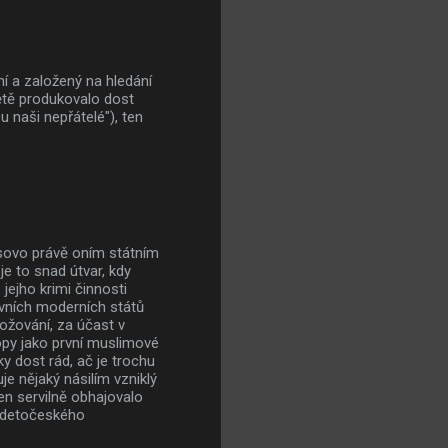
ní a založený na hledání
větě produkovalo dost
u naši nepřátelé"), ten
osovo právě oním státním
e to snad útvar, kdy
jejho krimi činnosti
rvních moderních států
rožování, za účast v
py jako první muslimové
ky dost rád, ač je trochu
uje nějaký násilím vzniklý
jen servilně obhajovalo
sudetočeského