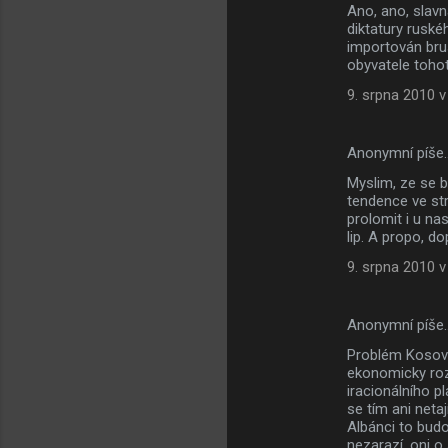
Ano, ano, slavná
diktatury ruské
importován brus
obyvatele tohot
9. srpna 2010 v
Anonymní píše
Myslim, ze se bl
tendence ve st
prolomit i u na
lip. A propo, do
9. srpna 2010 v
Anonymní píše
Problém Kosova
ekonomicky rozh
iracionálního pl
se tím ani netaj
Albánci to budo
nezarazí, oni o