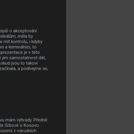
 spíš o akceptování
 ideálům, měla by
 mít kontrolu, i kdyby
i a kriminálníci, to
reprezentace je v této
je jim samostatnost dát,
pokud jsou to takoví
začínala, a podívejme se,
ovu mám výhrady. Předně
, že Srbové o Kosovo
ní území z národních