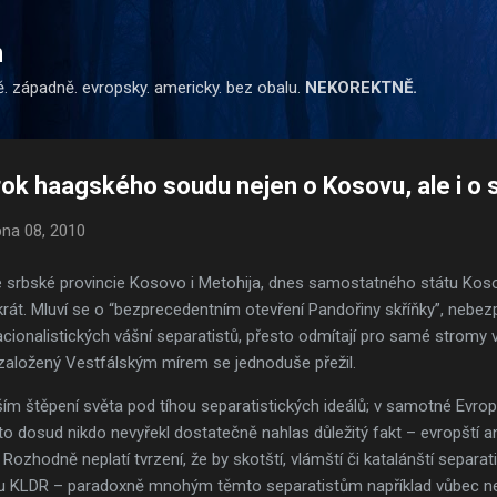
Přeskočit na hlavní obsah
m
ě. západně. evropsky. americky. bez obalu.
NEKOREKTNĚ.
k haagského soudu nejen o Kosovu, ale i o 
pna 08, 2010
 srbské provincie Kosovo i Metohija, dnes samostatného státu Koso
át. Mluví se o “bezprecedentním otevření Pandořiny skříňky”, nebezp
cionalistických vášní separatistů, přesto odmítají pro samé stromy vi
založený Vestfálským mírem se jednoduše přežil.
lším štěpení světa pod tíhou separatistických ideálů; v samotné Evro
o dosud nikdo nevyřekl dostatečně nahlas důležitý fakt – evropští ani 
Rozhodně neplatí tvrzení, že by skotští, vlámští či katalánští separat
zoru KLDR – paradoxně mnohým těmto separatistům například vůbec ne