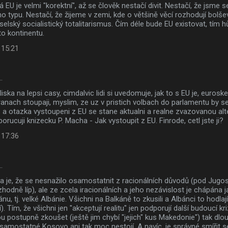
 EU je velmi "korektní", až se člověk nestačí divit. Nestačí, že jsme se
ho typu. Nestačí, že žijeme v zemi, kde o většině věcí rozhodují bolše
elský socialistický totalitarismus. Čím déle bude EU existovat, tím 
o kontinentu.
 15:21
…
iska na lepsi casy, cimdalvic lidi si uvedomuje, jak to s EU je, euroske
ranach stoupaji, myslim, ze uz v pristich volbach do parlamentu by 
s a otazka vystoupeni z EU se stane aktualni a realne zvazovanou alte
porucuji knizecku P. Macha - Jak vystoupit z EU. Finrode, cetl jste ji?
 17:36
…
 je, že se nesnažilo osamostatnit z racionálních důvodů (pod Jugosl
odně líp), ale ze zcela iracionálních a jeho nezávislost je chápána 
ánu, tj. velké Albánie. Všichni na Balkáně to zkusili a Albánci to hodla
í). Tím, že všichni jen "akceptují realitu" jen podporují další budoucí k
u postupně zkoušet (ještě jim chybí "jejich" kus Makedonie") tak dlo
 samostatné Kosovo ani tak moc nestojí. A navíc, je správné smířit s