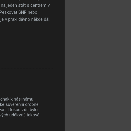
na jeden stát s centrem v
. Peskovat SNP nebo
je v praxi dávno někde dál.
jednak k násilnému
jaké suverénní drobné
vání. Dokud zde bylo
vých událostí, takové