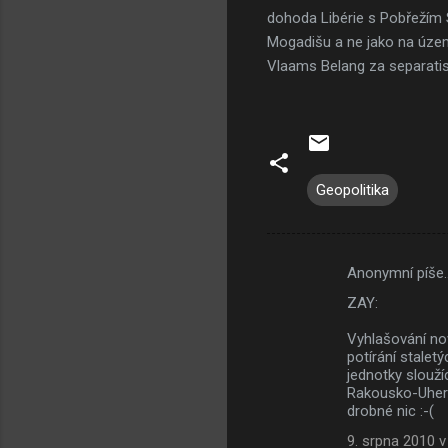
dohoda Libérie s Pobřežím 
Mogadišu a ne jako na územ
Vlaams Belang za separatismu
Geopolitika
Anonymní píše
K
ZAY:
o
m
Vyhlašování nov
potírání stalet
e
jednotky slouží
Rakousko-Uhersk
n
drobné nic :-(
t
9. srpna 2010 v