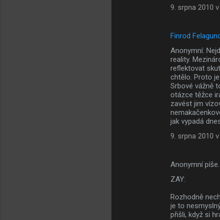
9. srpna 2010 v
Finrod Felagun
Anonymní: Nejde
reality. Meziná
reflektovat sku
chtělo. Proto je
Srbové vážně to
otázce těžce ir
zavést jim vízo
nemakačenkové a
jak vypadá dnes
9. srpna 2010 v
Anonymní píše
ZAY:
Rozhodně nechc
je to nesmyslný
přišli, když si 