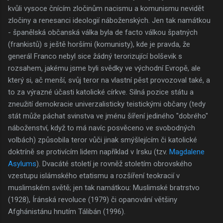
kvůli vysoce čnícím zločinům nacismu a komunismu nevidět
zločiny a renesanci ideologií náboženských. Jen tak namátkou
- španělská občanská válka byla de facto válkou špatných
(frankistů) s ještě horšími (komunisty), kde je pravda, že
generál Franco nebyl sice žádný terorizující bolševik s
rozsahem, jakému jsme byli svědky ve východní Evropě, ale
který si, ač menší, svůj teror na vlastní pěst provozoval také, a
to za výrazné účasti katolické církve. Silná pozice státu a
zneužití demokracie univerzalisticky teistickými občany (tedy
stát může páchat svinstva ve jménu šíření jediného "dobrého"
náboženství, když to má navíc posvěceno ve svobodných
volbách) způsobila teror vůči jinak smýšlejícím či katolické
doktríně se protivícím lidem například v Irsku (tzv.
Magdalene
Asylums
). Dvacáté století je rovněž stoletím obrovského
vzestupu islámského etatismu a rozšíření teokracií v
muslimském světě; jen tak namátkou: Muslimské bratrstvo
(1928), Íránská revoluce (1979) či opanování většiny
Afghánistánu hnutím Tálibán (1996).