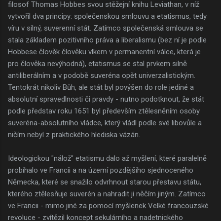
filosof Thomas Hobbes svou stěžejní knihu Leviathan, v níž
vytvořil dva principy: společenskou smlouvu a etatismus, tedy
víru v silný, suverenní stát. Zatímco společenská smlouva se
stala základem pozitivního práva a liberalismu (bez ní je podle
Hobbese člověk člověku vlkem v permanentní válce, která je
pro člověka nevýhodná), etatismus se stal prvkem silně
antiliberálním a v podobě suveréna opět univerzalistickým.
Tentokrát nikoliv Bůh, ale stát byl povýšen do role jediné a
absolutní spravedlnosti či pravdy - nutno podotknout, že stát
podle představ roku 1651 byl především ztělesněním osoby
suveréna-absolutního vládce, který vládl podle své libovůle a
ničím nebyl z praktického hlediska vázán.
Ideologickou "nálož" etatismu dalo až myšlení, které paralelně
probíhalo ve Francii a na území pozdějšího sjednoceného
Německa, které se snažilo odvrhnout starou přestavu státu,
kterého ztělesňuje suverén a nahradit ji něčím jiným. Zatímco
ve Francii - mimo jiné za pomocí myšlenek Velké francouzské
revoluce - zvítězil koncept sekulárního a nadetnického