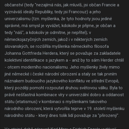
občanství (tedy "nezajímá nás, jak mluvíš, jsi občan Francie a
vyznáváš ideály Republiky, tedy jsi Francouz) a jeho
univerzalismu (tzn. myšlenka, že tyto hodnoty jsou jediné
správné, má smysl je vyvážet, kdokoliv je přijme, je občan a
tedy "náš", a kdokoliv je odmítne, je nepřítel); v
německojazyčných zemích, jakož i v některých zemích
slovanských, se rozšířila myšlenka německého filosofa
Johanna Gottfrieda Herdera, který se považuje za zakladatele
kolektivní identifikace s jazykem a - aniž by to sám Herder chtěl
- otcem moderního nacionalismu. Jeho myšlenky živily mimo
jiné německé i české národní obrození a staly se tak prvním
náznakem budoucího jazykového konfliktu ve střední Evropě,
který později pomohl rozpoutat druhou světovou válku. Byla to
právě nešťastná kombinace víry v univerzální dobro a oddanost
státu (etatismus) v kombinaci s myšlenkami takového
národního obrození, která vytvořila teprve v 19. století myšlenku
národního státu - který dnes tolik lidí považuje za "přirozený".