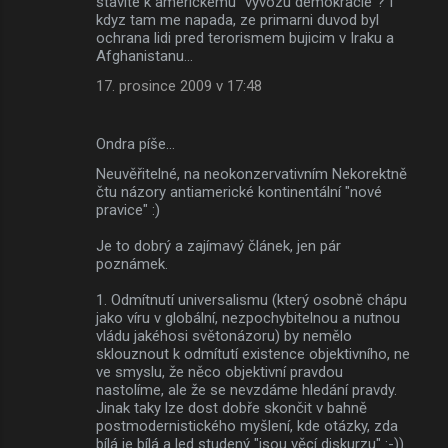
stavite k americkemu "vyvozu demokracie"? I
e
kdyz tam me napada, ze primarni duvod byl
ochrana lidi pred terorismem bujicim v Iraku a
Afghanistanu...
17. prosince 2009 v 17:48
Ondra píše…
Neuvěřitelné, na neokonzervativním Nekorektně
čtu názory antiamerické kontinentální "nové
pravice" :)
Je to dobrý a zajímavý článek, jen pár
poznámek.
1. Odmítnutí universalismu (který osobně chápu
jako víru v globální, nezpochybitelnou a nutnou
vládu jakéhosi světonázoru) by nemělo
sklouznout k odmítutí existence objektivního, ne
ve smyslu, že něco objektivní pravdou
nastolíme, ale že se nevzdáme hledání pravdy.
Jinak taky lze dost dobře skončit v bahně
postmodernistického myšlení, kde otázky, zda
bílá je bílá a led studený "jsou věcí diskurzu" :-))