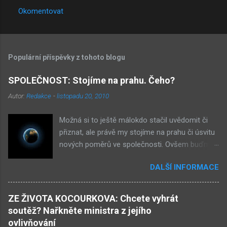
Okomentovat
Populární příspěvky z tohoto blogu
SPOLEČNOST: Stojíme na prahu. Čeho?
Autor:
Redakce
-
listopadu 20, 2010
Možná si to ještě málokdo stačil uvědomit či
přiznat, ale právě my stojíme na prahu či úsvitu
nových poměrů ve společnosti. Ovšem buďme
v klidu, netýká se to nás, ale až našich dětí.
DALŠÍ INFORMACE
Novými poměry ve společnosti myslím
přiklonění se s některé z nám již historicky
známých situací. Přiznejme si to otevřeně – je
ZE ŽIVOTA KOCOURKOVA: Chcete vyhrát
to buď nová forma demokracie, anebo
soutěž? Nařkněte ministra z jejího
nacismus. Těžko si někdo z nás mohl
ovlivňování