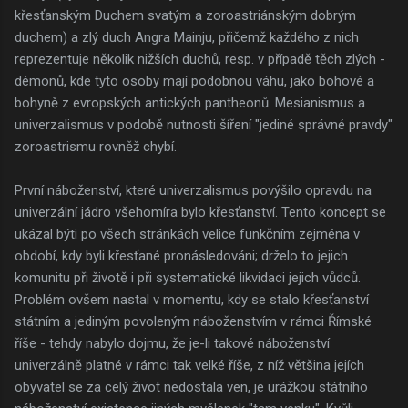
křesťanským Duchem svatým a zoroastriánským dobrým
duchem) a zlý duch Angra Mainju, přičemž každého z nich
reprezentuje několik nižších duchů, resp. v případě těch zlých -
démonů, kde tyto osoby mají podobnou váhu, jako bohové a
bohyně z evropských antických pantheonů. Mesianismus a
univerzalismus v podobě nutnosti šíření "jediné správné pravdy"
zoroastrismu rovněž chybí.
První náboženství, které univerzalismus povýšilo opravdu na
univerzální jádro všehomíra bylo křesťanství. Tento koncept se
ukázal býti po všech stránkách velice funkčním zejména v
období, kdy byli křesťané pronásledováni; drželo to jejich
komunitu při životě i při systematické likvidaci jejich vůdců.
Problém ovšem nastal v momentu, kdy se stalo křesťanství
státním a jediným povoleným náboženstvím v rámci Římské
říše - tehdy nabylo dojmu, že je-li takové náboženství
univerzálně platné v rámci tak velké říše, z níž většina jejích
obyvatel se za celý život nedostala ven, je urážkou státního