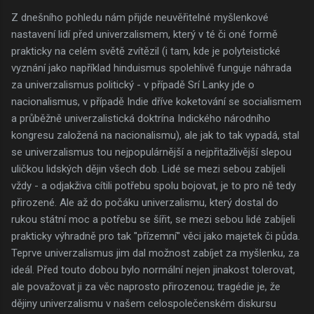
Z dnešního pohledu nám přijde neuvěřitelné myšlenkové
nastavení lidí před univerzalismem, který v té či oné formě
prakticky na celém světě zvítězil (i tam, kde je polyteistické
vyznání jako například hinduismus spolehlivě funguje náhrada
za univerzalismus politický - v případě Srí Lanky jde o
nacionalismus, v případě Indie dříve koketování se socialismem
a průběžně univerzalistická doktrína Indického národního
kongresu založená na nacionalismu), ale jak to tak vypadá, stal
se univerzalismus tou nejpopulárnější a nejpřitažlivější slepou
uličkou lidských dějin všech dob. Lidé se mezi sebou zabíjeli
vždy - a odjakživa cítili potřebu spolu bojovat, je to pro ně tedy
přirozené. Ale až do počáku univerzalismu, který dostal do
rukou státní moc a potřebu se šířit, se mezi sebou lidé zabíjeli
prakticky výhradně pro tak "přízemní" věci jako majetek či půda.
Teprve univerzalismus jim dal možnost zabíjet za myšlenku, za
ideál. Před touto dobou bylo normální nejen jinakost tolerovat,
ale považovat ji za věc naprosto přirozenou; tragédie je, že
dějiny univerzalismu v našem celospolečenském diskursu