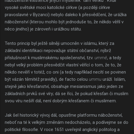
náboženství existence jiných myšlenek "tam venku". Kvůli
vysoké světské moci katolické církve (a později církve
pravoslavné v Byzanci) nebylo daleko k přesvědčení, že urážka
náboženství (kterou mohlo být jednoduše to, že někdo věřil v
něco jiného) je zároveň i urážkou státu.
Tento princip byl ještě silněji umocněn v islámu, který za
základní identifikaci nepovažuje státní občanství, nýbrž
příslušnost k muslimskému společenství, tzv.
ummě
, a tedy
nebyl velký problém přesvědčit vlastní věřící o tom, že to, že
někdo nevěří v totéž, co oni (a tedy například necítí se povinen
být vázán těmitéž pravidly), de facto celou
ummu
uráží. Islám,
stejně jako křesťanství, obsahuje mesianismus jako jeden ze
základních prvků své víry; dá se říci, že pokud křesťan či muslim
svou víru nešíří dál, není dobrým křesťanem či muslimem.
Jak šel historický vývoj dál, opusťme platformu náboženství,
neboť na té k velkým změnám nedocházelo, a podívejme se do
politické filosofie. V roce 1651 uveřejnil anglický politolog a