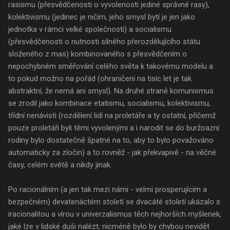
rasismu (přesvědčenosti o vyvolenosti jediné správné rasy),
kolektivismu (jedinec je ničím, jeho smysl bytí je jen jako
jednotka v rámci velké společnosti) a socialismu
(přesvědčenosti o nutnosti silného přerozdělujícího státu
složeného z mas) kombinovaného s přesvědčením o
nepochybném směřování celého světa k takovému modelu a
to pokud možno na pořád (ohraničení na tisíc let je tak
abstraktní, že nemá ani smysl). Na druhé straně komunismus
se zrodil jako kombinace etatismu, socialismu, kolektivismu,
třídní nenávisti (rozdělení lidí na proletáře a ty ostatní, přičemž
pouze proletáři byli těmi vyvolenými a i narodit se do buržoazní
rodiny bylo dostatečně špatné na to, aby to bylo považováno
automaticky za zločin) a to rovněž - jak překvapivě - na věčné
časy, celém světě a nikdy jinak.
Po racionálním (a jen tak mezi námi - velmi prosperujícím a
bezpečném) devatenáctém století se dvacáté století ukázalo s
iracionalitou a vírou v univerzalismus těch nejhorších myšlenek,
jaké lze v lidské duši nalézt; nicméně bylo by chybou nevidět