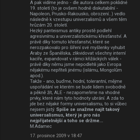
A pak vidíme jedno - dle autora celkem poklidné
19. století (to je ovšem hodně diskutabilní -
Napoleon, Prusko-Rakousko, obrození...) vedlo
následně k vzestupu univerzalismů a všem těm
hrůzám 20. století.
Hezký panteismus antiky prostě podlehl
agresivnímu a univerzalistickému křesťanství. A
právě díky tomuto křesťanství, které se
nerozpakovalo pro šíření své myšlenky vyhubit
Araby ze Španělska, zlikvidovat všechny interní
kacíře, expandovat v rámci křižáckých válek -
právě díky němu jsme nepodlehli jako Evropa
nějakému nepříteli jinému (islámu, Mongolům
apod.).
Takže - ano, buďme, hodní, tolerantní, mějme
uspořádání ve kterém se bude lidem svobodně
a pěkně žít, ALE - nezapomeňme na vhodné
prvky, které nám tyto hodnoty ubrání. A zda to
jde bez nějaké formy universalismu, to si vůbec
nejsem jistý.
Spíše se snažme najít takový
universalismus, který je pro nás
nejpřijatelnější a toho se držme...
M.Adamec
17. prosince 2009 v 18:47