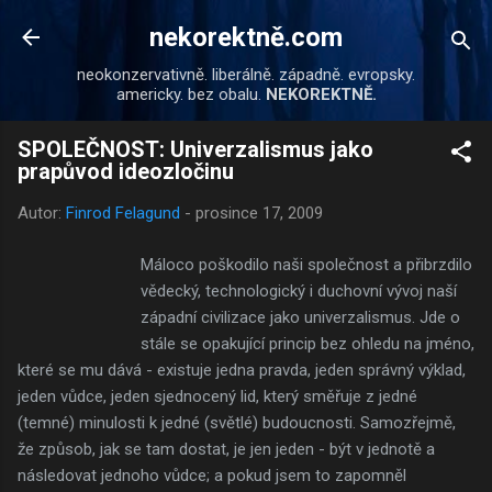
Přeskočit na hlavní obsah
nekorektně.com
neokonzervativně. liberálně. západně. evropsky.
americky. bez obalu.
NEKOREKTNĚ.
SPOLEČNOST: Univerzalismus jako
prapůvod ideozločinu
Autor:
Finrod Felagund
-
prosince 17, 2009
Máloco poškodilo naši společnost a přibrzdilo
vědecký, technologický i duchovní vývoj naší
západní civilizace jako univerzalismus. Jde o
stále se opakující princip bez ohledu na jméno,
které se mu dává - existuje jedna pravda, jeden správný výklad,
jeden vůdce, jeden sjednocený lid, který směřuje z jedné
(temné) minulosti k jedné (světlé) budoucnosti. Samozřejmě,
že způsob, jak se tam dostat, je jen jeden - být v jednotě a
následovat jednoho vůdce; a pokud jsem to zapomněl