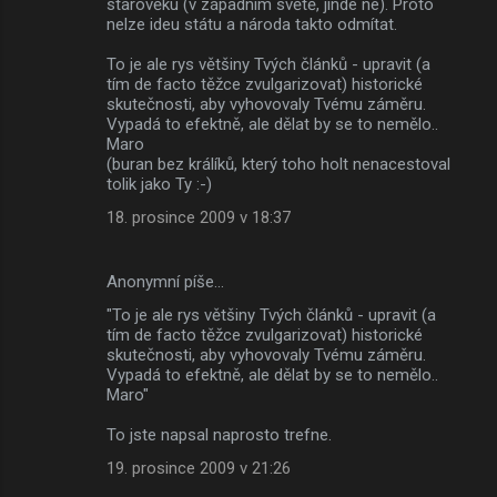
starověku (v západním světě, jinde ne). Proto
nelze ideu státu a národa takto odmítat.
To je ale rys většiny Tvých článků - upravit (a
tím de facto těžce zvulgarizovat) historické
skutečnosti, aby vyhovovaly Tvému záměru.
Vypadá to efektně, ale dělat by se to nemělo..
Maro
(buran bez králíků, který toho holt nenacestoval
tolik jako Ty :-)
18. prosince 2009 v 18:37
Anonymní píše…
"To je ale rys většiny Tvých článků - upravit (a
tím de facto těžce zvulgarizovat) historické
skutečnosti, aby vyhovovaly Tvému záměru.
Vypadá to efektně, ale dělat by se to nemělo..
Maro"
To jste napsal naprosto trefne.
19. prosince 2009 v 21:26