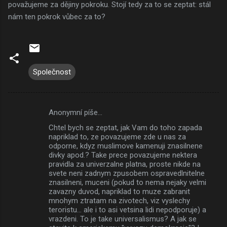
považujeme za dějiny pokroku. Stojí tedy za to se zeptat: stál
nám ten pokrok vůbec za to?
Společnost
Anonymní píše…
K
Chtel bych se zeptat, jak Vam do toho zapada
o
napriklad to, ze povazujeme zde u nas za
m
odporne, kdyz muslimove kamenuji znasilnene
divky apod.? Take prece povazujeme nektera
e
pravidla za univerzalne platna, proste nikde na
svete neni zadnym zpusobem ospravedlnitelne
n
znasilneni, muceni (pokud to nema nejaky velmi
t
zavazny duvod, napriklad to muze zabranit
mnohym ztratam na zivotech, viz vyslechy
á
teroristu... ale i to asi vetsina lidi nepodporuje) a
ř
vrazdeni. To je take universalismus? A jak se