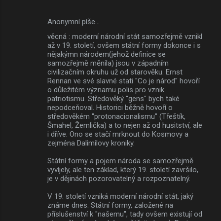
Anonymní píše…
věcná : moderní národní stát samozřejmě vznikl
až v 19. století, ovšem státní formy dokonce i s
nějakýmn národem(jehož definice se
samozřejmě měnila) jsou v západním
civilizačním okruhu už od starověku. Ernst
Rennan ve své slavné stati "Co je národ" hovoří
o důležitém významu polis pro vznik
patriotismu. Středověký "gens" bych také
nepodceňoval. Historici běžně hovoří o
středověkém "protonacionalismu" (Třeštík,
Šmahel, Žemlička) a to nejen až od husitství, ale
i dříve. Ono se stačí mrknout do Kosmovy a
zejména Dalimilovy kroniky.
Státní formy a pojem národa se samozřejmě
vyvíjely, ale ten základ, který 19. století završilo,
je v dějinách pozorovatelný a rozpoznatelný.
V 19. století vzniká moderní národní stát, jaký
známe dnes. Státní formy, založené na
příslušenství k "našemu", tady ovšem existují od