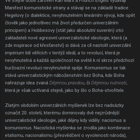
Ve stejné době zároveň Karl Marx a Fridrich Engels vydávají
Manifest komunistické strany a stávají se na základě tradice
Hegelovy (o dialektice, nevyhnutelném lineárním vývoji, kde opět
člověk jako jednotlivec má život předurčen univerzálním
principem) a Hobbesovy (stát jako absolutní suverén) otci
zakladateli nové agresivní univerzalistické ideologie, která (a
zde inspirace od křesťanství) si dává za cíl nastolit univerzální
impérium lidí věřících v tentýž ideál, a to revolucí, která je
nevyhnutelná a každá společnost na světě k ní skrze předchozí
buržoazní revoluci nevyhnutelně spěje. Komunismus se tak
stává univerzalistickým náboženstvím bez Boha, kde Boha
nahrazuje idea zvaná
Dějinnou pravdou
, či
Dějinnou nutností
,
která je však uctívaná stejně, jako by šlo o Boha-stvořitele.
Zlatým obdobím univerzálních myšlenek lze bez nadsázky
označit 20. století, kterému dominovaly dvě nejzrůdnější
univerzalistické ideologie, jaké dějiny kdy viděly: nacismus a
komunismus. Nacistická myšlenka se zrodila jako kombinace
etatismu, nacionalismu (přesvědčení o vyvolenosti národa),