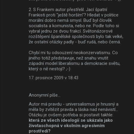
2. S Frankem autor přestřelil. Jací špatní
Frankisti proti "ještě horším"? Hledat v politice
morální dobro nemá smysl. Buď byl člověk
socialista a komunista, nebo ne. Podle toho si
vybral jednu ze dvou frakcí. Světonázorové
rozštěpení španělské společnosti bylo tak velké,
že ostatní otázky padly - buď rudá, nebo černá.
Chybí mi tu odsouzení neokonzervatismu. Co
jiného totiž představuje, než snahu vnutit
západní model liberalismu a demokracie světu,
který o ně nestojí? ;-)
17. prosince 2009 v 18:43
Anonymní píše…
Autor má pravdu - universalismus je hnusný a
měla by zvítězit pravda a láska nad nenávistí...
Otázku je ovšem potřeba si postavit takhle:
která ze všech ideologií se ukázala jako
životaschopná v okolním agresivním
prostředí?