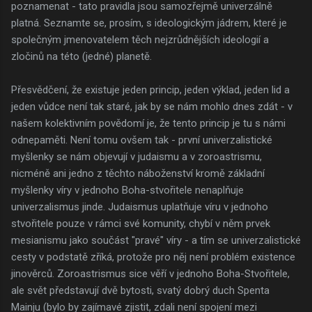
poznamenat - tato pravidla jsou samozřejmě univerzálně
platná. Seznamte se, prosím, s ideologickým jádrem, které je
společným jmenovatelem těch nejzrůdnějších ideologií a
zločinů na této (jedné) planetě.
Přesvědčení, že existuje jeden princip, jeden výklad, jeden lid a
jeden vůdce není tak staré, jak by se nám mohlo dnes zdát - v
našem kolektivním povědomí je, že tento princip je tu s námi
odnepaměti. Není tomu ovšem tak - první univerzalistické
myšlenky se nám objevují v judaismu a v zoroastrismu,
nicméně ani jedno z těchto náboženství kromě základní
myšlenky víry v jednoho Boha-stvořitele nenaplňuje
univerzalismus jinde. Judaismus uplatňuje víru v jednoho
stvořitele pouze v rámci své komunity, chybí v něm prvek
mesianismu jako součást "pravé" víry - a tím se univerzalistické
cesty v podstatě zříká, protože pro něj není problém existence
jinověrců. Zoroastrismus sice věří v jednoho Boha-Stvořitele,
ale svět představují dvě bytosti, svatý dobrý duch Spenta
Mainju (bylo by zajímavé zjistit, zdali není spojení mezi