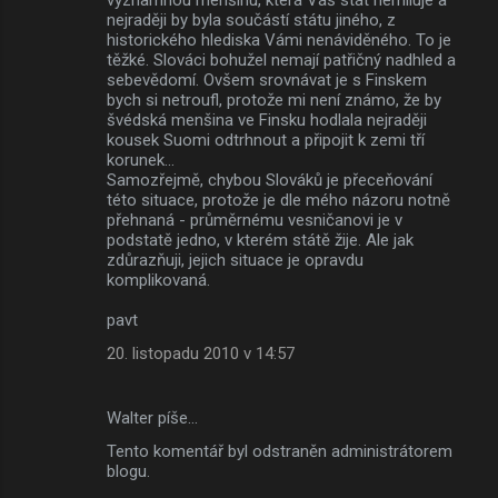
nejraději by byla součástí státu jiného, z
historického hlediska Vámi nenáviděného. To je
těžké. Slováci bohužel nemají patřičný nadhled a
sebevědomí. Ovšem srovnávat je s Finskem
bych si netroufl, protože mi není známo, že by
švédská menšina ve Finsku hodlala nejraději
kousek Suomi odtrhnout a připojit k zemi tří
korunek...
Samozřejmě, chybou Slováků je přeceňování
této situace, protože je dle mého názoru notně
přehnaná - průměrnému vesničanovi je v
podstatě jedno, v kterém státě žije. Ale jak
zdůrazňuji, jejich situace je opravdu
komplikovaná.
pavt
20. listopadu 2010 v 14:57
Walter píše…
Tento komentář byl odstraněn administrátorem
blogu.