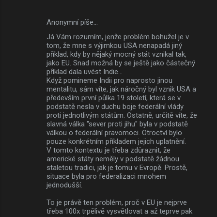
Anonymní píše…
Já Vám rozumím, jenže problém bohužel je v
tom, že mne s výjimkou USA nenapadá jiný
příklad, kdy by nějaký mocný stát vznikal tak,
jako EU. Snad možná by se ještě jako částečný
příklad dala uvést Indie...
Když pomineme Indii pro naprosto jinou
mentalitu, sám víte, jak náročný byl vznik USA a
především první půlka 19 století, která se v
podstatě nesla v duchu boje federální vlády
proti jednotlivým státům. Ostatně, určitě víte, že
slavná válka "sever proti jihu" byla v podstatě
válkou o federální pravomoci. Otroctví bylo
pouze konkrétním příkladem jejich uplatnění.
V tomto kontextu je třeba zdůraznit, že
americké státy neměly v podstatě žádnou
staletou tradici, jak je tomu v Evropě. Prostě,
situace byla pro federalizaci mnohem
jednodušší.
To je právě ten problém, proč v EU je nejprve
třeba 100x trpělivě vysvětlovat a až teprve pak