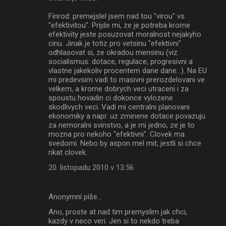
Finrod: premejslel jsem nad tou "virou" vs.
"efektivitou". Prijde mi, ze je potreba krome
efektivity jeste posuzovat moralnost nejakyho
cinu. Jinak je totiz pro vetsinu "efektivni"
odhlasovat si, ze okradou mensinu (viz.
socialismus: dotace, regulace, progresivni a
vlastne jakekoliv procentem dane dane...). Na EU
mi predevsim vadi to masivni prerozdelovani ve
velkem, a krome dobrych veci utraceni i za
spoustu hovadin ci dokonce vylozene
skodlivych veci. Vadi mi centralni planovani
ekonomiky a napr. uz zminene dotace povazuju
za nemoralni svinstvo, a je mi jedno, ze je to
mozna pro nekoho "efektivni". Clovek ma
svedomi. Nebo by aspon mel mit, jestli si chce
rikat clovek.
20. listopadu 2010 v 13:56
Anonymní píše…
Ano, proste at nad tim premyslim jak chci,
kazdy v neco veri. Jen si to nekdo treba