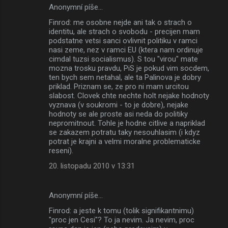
Anonymní píše…
Finrod: me osobne nejde ani tak o strach o
identitu, ale strach o svobodu - precijen mam
podstatne vetsi sanci ovlivnit politiku v ramci
nasi zeme, nez v ramci EU (ktera nam ordinuje
cimdal tuzsi socialismus). S tou "virou" mate
mozna trosku pravdu, PiS je pokud vim socdem,
ten bych sem netahal, ale ta Palinova je dobry
priklad. Priznam se, ze pro ni mam urcitou
slabost. Clovek chte nechte holt nejake hodnoty
vyznava (v soukromi - to je dobre), nejake
hodnoty se ale proste asi neda do politiky
nepromitnout. Tohle je hodne citlive a napriklad
se zakazem potratu taky nesouhlasim (i kdyz
potrat je krajni a velmi moralne problematicke
reseni).
20. listopadu 2010 v 13:31
Anonymní píše…
Finrod: a jeste k tomu (tolik signifikantnimu)
"proc jen Cesi"? To ja nevim. Ja nevim, proc