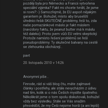
později byla pro Německo a Francii vytvořena
speciální výjimka? Fakt mi chcete tvrdit, že jsme
si rovni?:-) Samozřejmě, že EU aspoň nějakým
garantem je. Bohužel, místo aby bruselští
úředníci řešili SKUTEČNÉ problémy, řeší to, zda
naše pomazánkové máslo je fakt máslem
(navzdory faktu, že peanut butter má k máslu
též daleko). Proto jsem vůči EU velmi skeptický.
Protože namísto řešení problémů se řeší
pseudoproblémy. Ty skutečné balvany na cestě
se zlehounka obcházejí...
pavt
20. listopadu 2010 v 14:26
Anonymní píše…
Finrode, rád si váš blog čtu, máte zajímavé
články i postřehy, ale stále nevycházím z údivu
nad tím, kolik si o nás Češích myslíte špatného.
Několikrát jsme o tom spolu diskutovali, bohužel
vždy bez výsledku. Stále se Vás snažím
přesvědčit, že my Češi nejsme horší (a ani lepší)