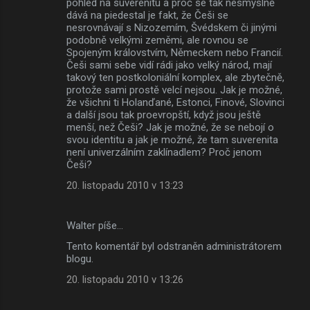
pohled na suverenitu a proč se tak nesmyslně
dává na piedestal je fakt, že Češi se
nesrovnávají s Nizozemím, Švédskem či jinými
podobně velkými zeměmi, ale rovnou se
Spojeným královstvím, Německem nebo Francií.
Češi sami sebe vidí rádi jako velký národ, mají
takový ten postkoloniální komplex, ale zbytečně,
protože sami prostě velcí nejsou. Jak je možné,
že všichni ti Holanďané, Estonci, Finové, Slovinci
a další jsou tak proevropští, když jsou ještě
menší, než Češi? Jak je možné, že se nebojí o
svou identitu a jak je možné, že tam suverenita
není univerzálním zaklínadlem? Proč jenom
Češi?
20. listopadu 2010 v 13:23
Walter píše…
Tento komentář byl odstraněn administrátorem
blogu.
20. listopadu 2010 v 13:26