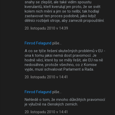
snahy se zlepšit, ale také vidím spoustu
kverulantů, kteří kverulují jen proto, že se svět
kolem nich mění a jim se to nelíbí, tak hodlají
zastavovat ten proces podobně, jako když
dělníci rozbíjeli stroje, aby zamezili propouštění.
20. listopadu 2010 v 14:39
Finrod Felagund
píše…
A co se týče řešení skutečných problémů v EU -
ona k tomu jaksi nemá dost pravomocí. Je
hodně věcí, které by se měly řešit, ale EU na ně
nedosáhne, protože všechno, co z Komise
vyjde, musí schvalovat Parlament a Rada.
20. listopadu 2010 v 14:41
Finrod Felagund
píše…
Nehledě o tom, že mnoho důležitých pravomocí
je výlučně na členských zemích.
20. listopadu 2010 v 14:41