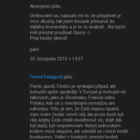
Anonymní píše…
Omlouvám se, napsalo mi to, že příspěvek je
moc dlouhý, tak jsem kousek přesunul do
dalšího komentáře a je to tu dvakrát... Asi bych
měl přestat používat Operu:-)
Přeji hezký víkend!
pavt
20. listopadu 2010 v 14:37
Finrod Felagund
píše…
Pavte, jasně, Finsko je vynikající případ, ale
bohužel spíše ojedinělý. V Evropě je bohužel víc
takových, jako je Slovensko, Francie nebo
Polsko, kde se s menšinami nemažou ani
náhodou. Víte, já vím, že Češi nejsou špatní,
sám mám české země rád, ale proto bych byl
rád, kdyby Češi chtěli dosáhnout víc, dojít dál,
být lepší, být respektovaní. Nebýt jednookým
králem mezi slepými, ale odvážit se i mezi tvrdší
konkurenci. Vidím v českých zemích hodně