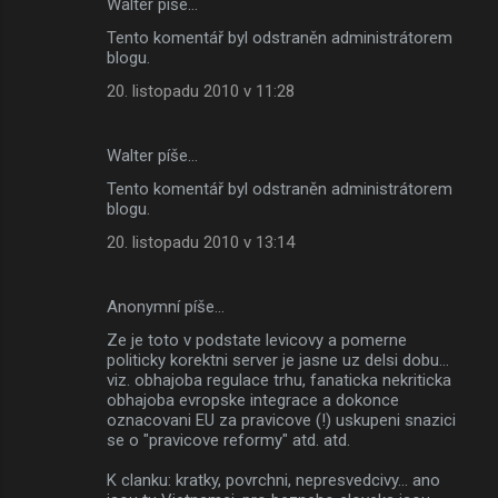
Walter píše…
Tento komentář byl odstraněn administrátorem
blogu.
20. listopadu 2010 v 11:28
Walter píše…
Tento komentář byl odstraněn administrátorem
blogu.
20. listopadu 2010 v 13:14
Anonymní píše…
Ze je toto v podstate levicovy a pomerne
politicky korektni server je jasne uz delsi dobu...
viz. obhajoba regulace trhu, fanaticka nekriticka
obhajoba evropske integrace a dokonce
oznacovani EU za pravicove (!) uskupeni snazici
se o "pravicove reformy" atd. atd.
K clanku: kratky, povrchni, nepresvedcivy... ano