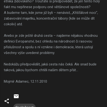
etnika židovského? Troufáte si předpovědět, že jen tento holý
fakt mu nepřinese podporu oné většinové společnosti?
A budeme tam, kde jsme již byli – nenávist, „Křišťálové noci“,
zabavování majetku, koncentrační tábory (kde se může dít
cokoliv) atd.
Anebo je zde ještě druhá cesta – najdeme nějakou vhodnou
definici Evropanství, bez ohledu na národnost či rasovou
příslušnost a spolu s ní vznikne i demokracie, která ustojí
všechny výše uvedené problémy.
Nedokážu předpovědět, jaká cesta nás čeká. Ale snad bude
taková, jakou bychom chtěli našim dětem přát...
Mojmír Adamec, 12.11.2010