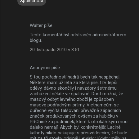
Společnost
Walter píše…
K
Tento komentář byl odstraněn administrátorem
o
blogu.
m
20. listopadu 2010 v 8:51
e
n
Anonymní píše…
t
S tou podřadností hadrů bych tak nespěchal.
á
Některé mám už léta za která jiné, tzv. lepší
oděvy, dávno skončily i navzdory šetrnému
ř
zacházení někde ve spalovně. Dost možná, že
e
masový odbyt levného zboží je způsoben
masově podřadnými příjmy. Vietnamcům se
ouředně vyčítá falšování převážně západních
značek produkovaných ovšem za hubičku v
PRChině za podmínek, které k otrokářským moc
daleko nemají. Abych byl konkrétnější: Laciné
kalhoty nikdo nekupuje s přesvědčením, že bude
mít za tři stovky originál Lewisky. Kdyby měly na