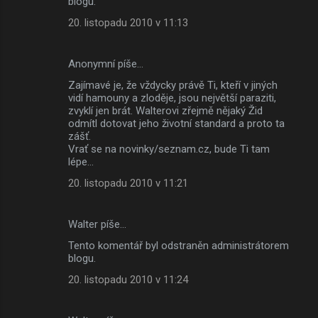
blogu.
20. listopadu 2010 v 11:13
Anonymní píše…
Zajímavé je, že vždycky právě Ti, kteří v jiných
vidí hamouny a zloděje, jsou největší paraziti,
zvyklí jen brát. Walterovi zřejmě nějaký Žid
odmítl dotovat jeho životní standard a proto ta
zášť.
Vrať se na novinky/seznam.cz, bude Ti tam
lépe...
20. listopadu 2010 v 11:21
Walter píše…
Tento komentář byl odstraněn administrátorem
blogu.
20. listopadu 2010 v 11:24