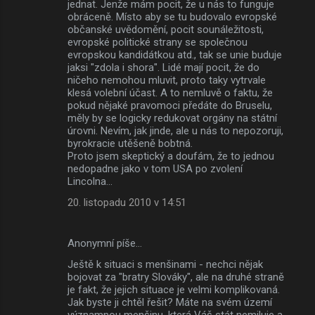
jednat. Jenže mám pocit, že u nás to funguje
obráceně. Místo aby se tu budovalo evropské
občanské uvědomění, pocit sounáležitosti,
evropské politické strany se společnou
evropskou kandidátkou atd., tak se unie buduje
jaksi "zdola i shora". Lidé mají pocit, že do
ničeho nemohou mluvit, proto taky vytrvale
klesá volební účast. A to nemluvě o faktu, že
pokud nějaké pravomoci předáte do Bruselu,
měly by se logicky redukovat orgány na státní
úrovni. Nevím, jak jinde, ale u nás to nepozoruji,
byrokracie utěšeně bobtná.
Proto jsem skeptický a doufám, že to jednou
nedopadne jako v tom USA po zvolení
Lincolna...
20. listopadu 2010 v 14:51
Anonymní píše…
Ještě k situaci s menšinami - nechci nějak
bojovat za "bratry Slováky", ale na druhé straně
je fakt, že jejich situace je velmi komplikovaná.
Jak byste ji chtěl řešit? Máte na svém území
významnou menšinu, která Váš stát nemiluje a