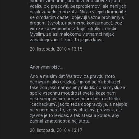
jsou tu Vietnamci, pro bezneho cloveka jsou
vcelku ok, pracoviti, bezproblemovi, ale neni jich
nejak zasadni mnozstvi. Navic v jejich komunite
se cimdaltim casteji objevuji vazne problemy s
drogami (vyroba, nadmerna konzumace), coz
vim ze zasveceneho zdroje, nikoliv z medii.
Myslim, ze asi malokomu vietnamci nejak
zasadneji vadi. Cikani, to je jina kava.
20. listopadu 2010 v 13:15
Anonymní píše…
Ano a musim dat Waltrovi za pravdu (toto
nemyslim jako urazku), Finrod se mi bohuzel
take zda jako namysleny mladik, co si mysli, ze
spolkl vsechnu moudrost sveta, kaze nam
nekosmopolitnim omezencum bez rozhledu,
"cechackum", jak to teda doopravdy je, a nejspis
se v nem pere to, ze by chtel byt pravicak, ale
zjevne je to levicak, a tak steka a kouse, aby
zahnal zmatenost a nejistotu.
20. listopadu 2010 v 13:17