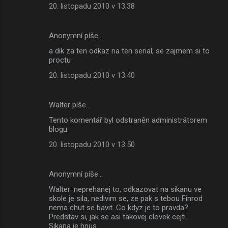
20. listopadu 2010 v 13:38
Anonymní píše…
a dik za ten odkaz na ten serial, se zajmem si to
proctu
20. listopadu 2010 v 13:40
Walter píše…
Tento komentář byl odstraněn administrátorem
blogu.
20. listopadu 2010 v 13:50
Anonymní píše…
Walter: neprehanej to, odkazovat na sikanu ve
skole je sila, nedivim se, ze pak s tebou Finrod
nema chut se bavit. Co kdyz je to pravda?
Predstav si, jak se asi takovej clovek cejti.
Sikana je hnus.