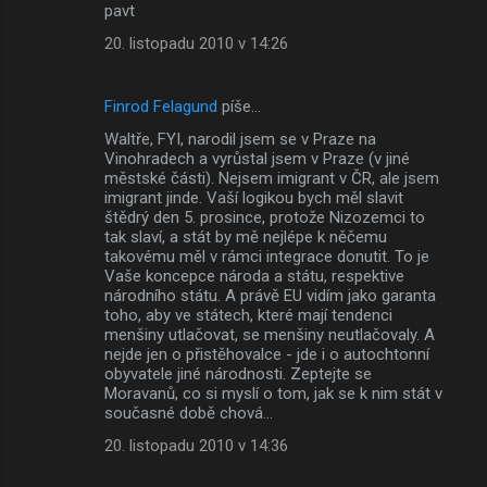
pavt
20. listopadu 2010 v 14:26
Finrod Felagund
píše…
Waltře, FYI, narodil jsem se v Praze na
Vinohradech a vyrůstal jsem v Praze (v jiné
městské části). Nejsem imigrant v ČR, ale jsem
imigrant jinde. Vaší logikou bych měl slavit
štědrý den 5. prosince, protože Nizozemci to
tak slaví, a stát by mě nejlépe k něčemu
takovému měl v rámci integrace donutit. To je
Vaše koncepce národa a státu, respektive
národního státu. A právě EU vidím jako garanta
toho, aby ve státech, které mají tendenci
menšiny utlačovat, se menšiny neutlačovaly. A
nejde jen o přistěhovalce - jde i o autochtonní
obyvatele jiné národnosti. Zeptejte se
Moravanů, co si myslí o tom, jak se k nim stát v
současné době chová...
20. listopadu 2010 v 14:36