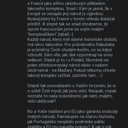
s Francií jako přímo ukázkovým příkladem
takového komplexu. Snad i Vám je jasné, že v
Evropě se nenajde jiný národ (s výjimkou
Ruska),který by Francii v tomto ohledu dokázal
předčít. A stejně tak se snad shodneme, že
oproti francouzům jsme se svým malým
"komplexíčkem" žabaři:-)
Každý národ, který měl slavné historické období,
má něco takového. Pro průměrného Rakušáka
je průměrný Čech chudým kočím, co se kdysi
vzbouřil. Sám víte, jak rádi vzpomínají na svou
velikost. Stejné je to i u Poláků. Nicméně na
jeden středoevropský národ nikdo v našem
okolí nemá - na Maďary. Pokud někomu chcete
takový komplex vyčítat, začněte tam...:-)
Stejně tak nesouhlasím s Vaším tvrzením, že si
o sobě Češi myslí, jak jsou velcí. Naopak, copak
neznáte to naše bolestínství, jak nám, malým,
velcí ubližovali?
No a Vaše nadšení pro EU jako garanta svobody
malých národů. Pamatujete na starou historku,
jak Portugalsko nesplnilo podmínky paktu
stability a EU mu napařila pokutu? A jak o rok