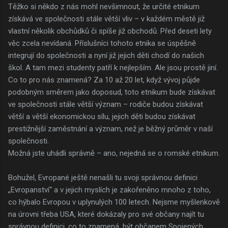
Těžko si někdo z nás mohl nevšimnout, že určité etnikum
získává ve společnosti stále větší vliv – v každém městě již
vlastní několik obchůdků či spíše již obchodů. Před deseti lety
věc zcela nevídaná. Příslušníci tohoto etnika se úspěšně
integrují do společnosti a nyní již jejich děti chodí do našich
škol. A tam mezi studenty patří k nejlepším. Ale jsou prostě jiní.
Co to pro nás znamená? Za 10 až 20 let, když vývoj půjde
podobným směrem jako doposud, toto etnikum bude získávat
ve společnosti stále větší význam – rodiče budou získávat
větší a větší ekonomickou sílu, jejich děti budou získávat
prestižnější zaměstnání a význam, než je běžný průměr v naší
společnosti.
Možná jste uhádli správně – ano, nejedná se o romské etnikum.
Bohužel, Evropané ještě nenašli tu svoji správnou definici
„Evropanství“ a v jejich myslích je zakořeněno mnoho z toho,
co hýbalo Evropou v uplynulých 100 letech. Nejsme myšlenkově
na úrovni třeba USA, které dokázaly pro své občany najít tu
správnou definici, co to znamená, být občanem Spojených