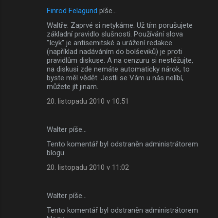
Finrod Felagund
píše…
Waltře: Zaprvé si netykáme. Už tím porušujete
základní pravidlo slušnosti. Používání slova
"Icyk" je antisemitské a urážení redakce
(například nadáváním do bolševiků) je proti
pravidlům diskuse. A na cenzuru si nestěžujte,
na diskusi zde nemáte automaticky nárok, to
byste měl vědět. Jestli se Vám u nás nelíbí,
můžete jít jinam.
20. listopadu 2010 v 10:51
Walter píše…
Tento komentář byl odstraněn administrátorem
blogu.
20. listopadu 2010 v 11:02
Walter píše…
Tento komentář byl odstraněn administrátorem