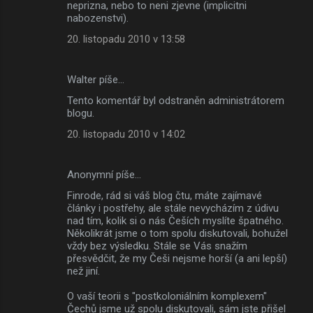
neprizna, nebo to neni zjevne (implicitni
nabozenstvi).
20. listopadu 2010 v 13:58
Walter píše…
Tento komentář byl odstraněn administrátorem
blogu.
20. listopadu 2010 v 14:02
Anonymní píše…
Finrode, rád si váš blog čtu, máte zajímavé
články i postřehy, ale stále nevycházím z údivu
nad tím, kolik si o nás Češích myslíte špatného.
Několikrát jsme o tom spolu diskutovali, bohužel
vždy bez výsledku. Stále se Vás snažím
přesvědčit, že my Češi nejsme horší (a ani lepší)
než jiní.
O vaší teorii s "postkoloniálním komplexem"
Čechů jsme už spolu diskutovali, sám jste přišel