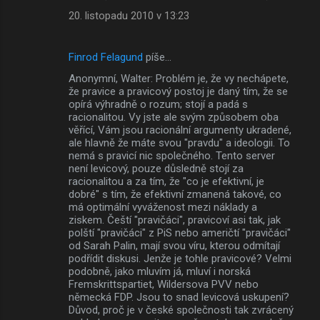
20. listopadu 2010 v 13:23
Finrod Felagund
píše…
Anonymní, Walter: Problém je, že vy nechápete,
že pravice a pravicový postoj je daný tím, že se
opírá výhradně o rozum; stojí a padá s
racionalitou. Vy jste ale svým způsobem oba
věřící, Vám jsou racionální argumenty ukradené,
ale hlavně že máte svou "pravdu" a ideologii. To
nemá s pravicí nic společného. Tento server
není levicový, pouze důsledně stojí za
racionalitou a za tím, že "co je efektivní, je
dobré" s tím, že efektivní zmanená takové, co
má optimální vyváženost mezi náklady a
ziskem. Čeští "pravičáci", pravicoví asi tak, jak
polští "pravičáci" z PiS nebo američtí "pravičáci"
od Sarah Palin, mají svou víru, kterou odmítají
podřídit diskusi. Jenže je tohle pravicové? Velmi
podobně, jako mluvím já, mluví i norská
Fremskrittspartiet, Wildersova PVV nebo
německá FDP. Jsou to snad levicová uskupení?
Důvod, proč je v české společnosti tak zvrácený