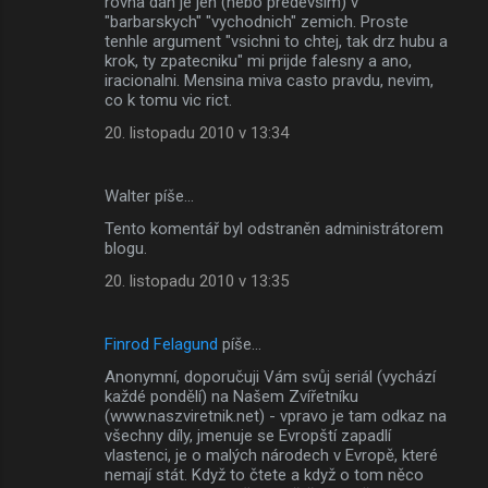
rovna dan je jen (nebo predevsim) v
"barbarskych" "vychodnich" zemich. Proste
tenhle argument "vsichni to chtej, tak drz hubu a
krok, ty zpatecniku" mi prijde falesny a ano,
iracionalni. Mensina miva casto pravdu, nevim,
co k tomu vic rict.
20. listopadu 2010 v 13:34
Walter píše…
Tento komentář byl odstraněn administrátorem
blogu.
20. listopadu 2010 v 13:35
Finrod Felagund
píše…
Anonymní, doporučuji Vám svůj seriál (vychází
každé pondělí) na Našem Zvířetníku
(www.naszviretnik.net) - vpravo je tam odkaz na
všechny díly, jmenuje se Evropští zapadlí
vlastenci, je o malých národech v Evropě, které
nemají stát. Když to čtete a když o tom něco