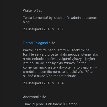
Walter píše…
Tento komentář byl odstraněn administrátorem
blogu.
20. listopadu 2010 v 10:32
Finrod Felagund
píše…
Waltře, psát, že něco "smrdí Ruščákem" na
tomhle serveru prostě nikdo nebude, stejně jako
nikdo nebude používat vulgární výrazy - jakých
jste použil víc, než by bylo zdrávo. Že ten
komentář navíc ještě - dovolte mi to vyjádření -
smrděl antisemitismem, to je další věc. Pište
slušně a nikdo Vás mazat nebude.
20. listopadu 2010 v 10:34
Anonymní píše…
...nakupujeme u Vietnamců. Pardon.