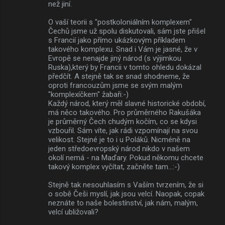
než jiní.
O vaší teorii s "postkoloniálním komplexem"
Čechů jsme už spolu diskutovali, sám jste přišel
s Francií jako přímo ukázkovým příkladem
takového komplexu. Snad i Vám je jasné, že v
Evropě se nenajde jiný národ (s výjimkou
Ruska),který by Francii v tomto ohledu dokázal
předčít. A stejně tak se snad shodneme, že
oproti francouzům jsme se svým malým
"komplexíčkem" žabaři:-)
Každý národ, který měl slavné historické období,
má něco takového. Pro průměrného Rakušáka
je průměrný Čech chudým kočím, co se kdysi
vzbouřil. Sám víte, jak rádi vzpomínají na svou
velikost. Stejné je to i u Poláků. Nicméně na
jeden středoevropský národ nikdo v našem
okolí nemá - na Maďary. Pokud někomu chcete
takový komplex vyčítat, začněte tam...:-)
Stejně tak nesouhlasím s Vaším tvrzením, že si
o sobě Češi myslí, jak jsou velcí. Naopak, copak
neznáte to naše bolestínství, jak nám, malým,
velcí ubližovali?