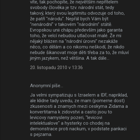
víte, tak pochopíte, že největším nepřítelem
svobody člověka je tzv. národní stát, tedy
takový, který svou legitimitu odvozuje od toho,
že patří "národu". Nepřál bych Vám být
"nenárodní" v takovém "národním" státě.
Evropskou unii chápu především jako garanta
toho, že velcí nebudou utlačovat malé. Že mi
nějaký blázen na "národní úrovni" nezakáže
něco, co dělám a co nikomu neškodí, že nikdo
nebude šikanovat moje děti třeba za to, že mluví
jiným jazykem, než většina. A tak dále...
20. listopadu 2010 v 13:36
Anonymní píše…
Ja velmi sympatizuju s Izraelem a IDF, napriklad,
ale klidne tady uvedu, ze mam (pomerne dost)
zkusenosti a znamych mezi ceskyma Zidama a
konvertitama k zidovstvi a casto jsou to
levicovy namysleny pozeri, "levicovi
intelektualove" a hysterky co chodej na
demonstrace proti nackum, v podstate pankaci
s pejzama.