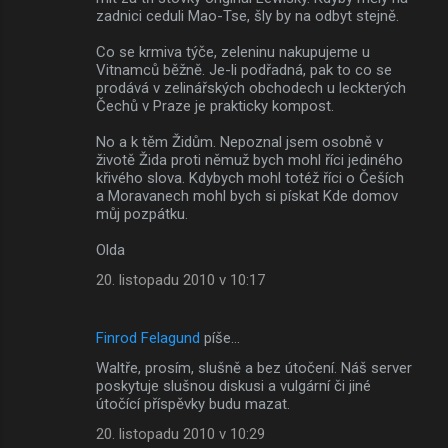
zadnici ceduli Mao-Tse, šly by na odbyt stejně.
Co se krmiva týče, zeleninu nakupujeme u
Vitnamců běžně. Je-li podřadná, pak to co se
prodává v zelinářských obchodech u leckterých
Čechů v Praze je prakticky kompost.
No a k těm Židům. Nepoznal jsem osobně v
životě Žida proti němuž bych mohl říci jediného
křivého slova. Kdybych mohl totéž říci o Češích
a Moravanech mohl bych si pískat Kde domov
můj pozpátku.
Olda
20. listopadu 2010 v 10:17
Finrod Felagund
píše…
Waltře, prosím, slušně a bez útočení. Náš server
poskytuje slušnou diskusi a vulgární či jiné
útočící příspěvky budu mazat.
20. listopadu 2010 v 10:29