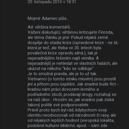
20. listopadu 2010 v 18:31
Mojmír Adamec píše…
Ad: většina komentářů.
Vážení diskutující, většinou kritizujete Finroda,
ale téma článku je jiné: Pokud nějaká země
dospěje do stadia krize (opravdové krize - ne té,
která je teď, ale třeba ve 30. letech byla
poválečná krize opravdu silná.), tak je
nejsnadnějším řešením najít vinníka. A
nejsnadnější je nehledat ve vlastních řadách, ale
ukázat na někoho "kdo se odlišuje".
Je to smutná pravda, ale je to už tak.
Vietnamci (o tomto etniku mluvím) jsou prostě
jiní a přitom jsou úspěšní. Jak snadné bude říct -
kradou nám práci dovozem levného a
podřadného zboží, prodávají drogy, roztahují se
na náš úkor... Hrozím se, jak snadno pak získá
takový politik své podporovatele.
Právě proto bych byl rád, kdybychom svoji
identitu neodvozovali od národnosti či rasy, ale
od nějakých lepších hodnot (evropská lokalita,
podobné kulturní dědictví, apod. - sám zde