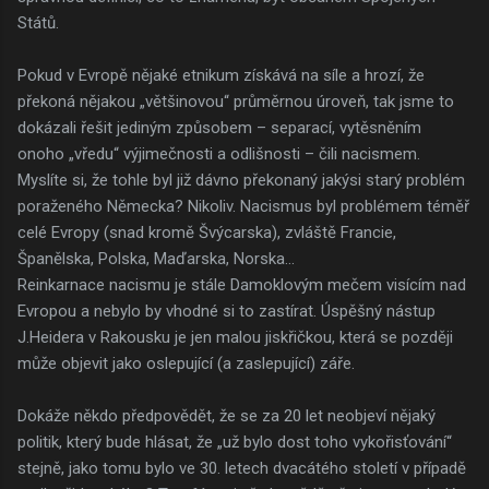
Států.
Pokud v Evropě nějaké etnikum získává na síle a hrozí, že
překoná nějakou „většinovou“ průměrnou úroveň, tak jsme to
dokázali řešit jediným způsobem – separací, vytěsněním
onoho „vředu“ výjimečnosti a odlišnosti – čili nacismem.
Myslíte si, že tohle byl již dávno překonaný jakýsi starý problém
poraženého Německa? Nikoliv. Nacismus byl problémem téměř
celé Evropy (snad kromě Švýcarska), zvláště Francie,
Španělska, Polska, Maďarska, Norska...
Reinkarnace nacismu je stále Damoklovým mečem visícím nad
Evropou a nebylo by vhodné si to zastírat. Úspěšný nástup
J.Heidera v Rakousku je jen malou jiskřičkou, která se později
může objevit jako oslepující (a zaslepující) záře.
Dokáže někdo předpovědět, že se za 20 let neobjeví nějaký
politik, který bude hlásat, že „už bylo dost toho vykořisťování“
stejně, jako tomu bylo ve 30. letech dvacátého století v případě