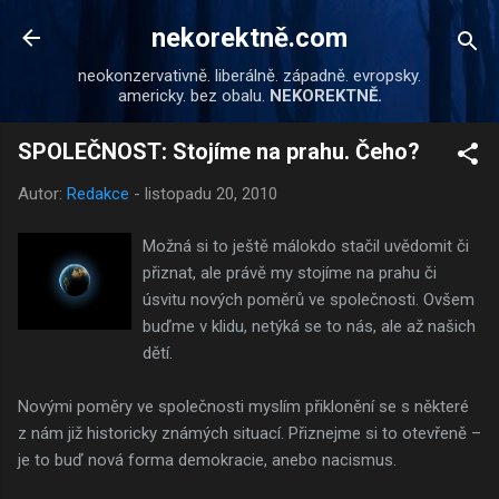
Přeskočit na hlavní obsah
nekorektně.com
neokonzervativně. liberálně. západně. evropsky.
americky. bez obalu.
NEKOREKTNĚ.
SPOLEČNOST: Stojíme na prahu. Čeho?
Autor:
Redakce
-
listopadu 20, 2010
Možná si to ještě málokdo stačil uvědomit či
přiznat, ale právě my stojíme na prahu či
úsvitu nových poměrů ve společnosti. Ovšem
buďme v klidu, netýká se to nás, ale až našich
dětí.
Novými poměry ve společnosti myslím přiklonění se s některé
z nám již historicky známých situací. Přiznejme si to otevřeně –
je to buď nová forma demokracie, anebo nacismus.