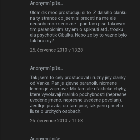
Anonymní píše…
Olda: dik moc prostuduju si to. Z dalsiho clanku
na ty strance co jsem si precetl na me ale
neusobi moc seriozne... pan tam pise takovym
tim paranoidnim stylem o spiknuti atd., trosku
ala psychotik Cibulka. Nebo ze by to vazne bylo
tak hrozny?
25. července 2010 v 13:28
Anonymní píše…
Tak jsem to cely prostudoval i ruzny jiny clanky
od Vanka. Pan je zjevne paranoik, nicmene
leccos je zajimave. Ma tam ale i fakticke chyby,
ktere vyvolavaji malinko pochybnosti (nepresne
uvedene jmeno, nepresne uvedene povolani).
Jestli je pravda, co tam pise, tak jsem prisel o
iluze o urcitych osobach.
26. července 2010 v 11:53
Anonymní píše…