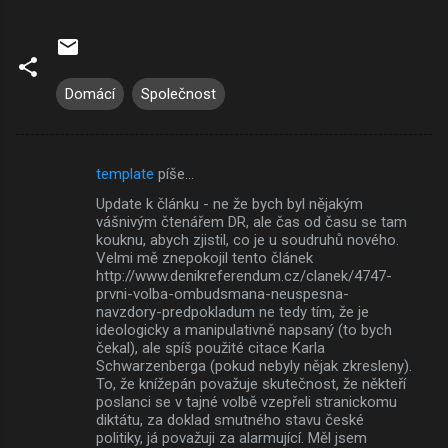
Domácí
Společnost
template
píše…
K
Update k článku - ne že bych byl nějakým
o
vášnivým čtenářem DR, ale čas od času se tam
m
kouknu, abych zjistil, co je u soudruhů nového.
Velmi mě znepokojil tento článek
e
http://www.denikreferendum.cz/clanek/4747-
prvni-volba-ombudsmana-neuspesna-
n
navzdory-predpokladum ne tedy tím, že je
t
ideologicky a manipulativně napsaný (to bych
čekal), ale spíš použité citace Karla
á
Schwarzenberga (pokud nebyly nějak zkresleny).
ř
To, že knížepán považuje skutečnost, že někteří
poslanci se v tajné volbě vzepřeli stranickomu
e
diktátu, za doklad smutného stavu české
politiky, já považuji za alarmující. Měl jsem