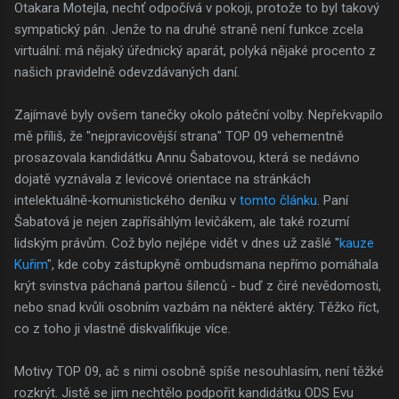
Otakara Motejla, nechť odpočívá v pokoji, protože to byl takový
sympatický pán. Jenže to na druhé straně není funkce zcela
virtuální: má nějaký úřednický aparát, polyká nějaké procento z
našich pravidelně odevzdávaných daní.
Zajímavé byly ovšem tanečky okolo páteční volby. Nepřekvapilo
mě příliš, že "nejpravicovější strana" TOP 09 vehementně
prosazovala kandidátku Annu Šabatovou, která se nedávno
dojatě vyznávala z levicové orientace na stránkách
intelektuálně-komunistického deníku v
tomto článku
. Paní
Šabatová je nejen zapřísáhlým levičákem, ale také rozumí
lidským právům. Což bylo nejlépe vidět v dnes už zašlé "
kauze
Kuřim
", kde coby zástupkyně ombudsmana nepřímo pomáhala
krýt svinstva páchaná partou šílenců - buď z čiré nevědomosti,
nebo snad kvůli osobním vazbám na některé aktéry. Těžko říct,
co z toho ji vlastně diskvalifikuje více.
Motivy TOP 09, ač s nimi osobně spíše nesouhlasím, není těžké
rozkrýt. Jistě se jim nechtělo podpořit kandidátku ODS Evu