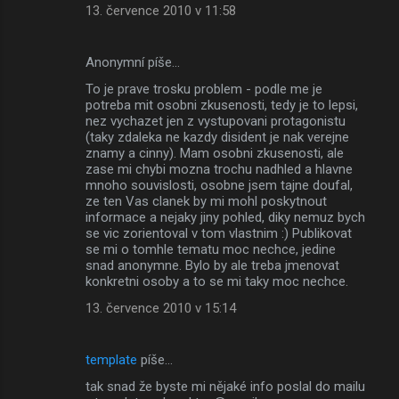
13. července 2010 v 11:58
Anonymní píše…
To je prave trosku problem - podle me je
potreba mit osobni zkusenosti, tedy je to lepsi,
nez vychazet jen z vystupovani protagonistu
(taky zdaleka ne kazdy disident je nak verejne
znamy a cinny). Mam osobni zkusenosti, ale
zase mi chybi mozna trochu nadhled a hlavne
mnoho souvislosti, osobne jsem tajne doufal,
ze ten Vas clanek by mi mohl poskytnout
informace a nejaky jiny pohled, diky nemuz bych
se vic zorientoval v tom vlastnim :) Publikovat
se mi o tomhle tematu moc nechce, jedine
snad anonymne. Bylo by ale treba jmenovat
konkretni osoby a to se mi taky moc nechce.
13. července 2010 v 15:14
template
píše…
tak snad že byste mi nějaké info poslal do mailu