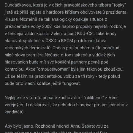
Dundáčkovou, která je v očích pravdoláskového tábora "topky"
jistě až příliš spjata s hardcore křídlem obdivovatelů prezidenta
Klause. Nicméně se tak analogicky opakuje situace z
prezidentské volby 2008, kde naplno propukly největší rozbroje
v tehdejší vládní koalici. Zelení a část KDU-ČSL také tehdy
hlasovali společně s ČSSD a KSČM proti kandidátovi
občanských demokratů. Občas poslouchám a čtu poněkud
silná slova premiéra Nečase o tom, jak má a v důležitých
hlasováních bude mít své koaliční partnery pevně pod
kontrolou. Akce "ombudswoman" byla jen takovou zkouškou.
Už se těším na prezidentskou volbu za tři roky - tedy pokud
bude tato vládní koalice ještě fungovat.
Nejlépe se v tomto případě zachovali mí "oblíbenci" z Věcí
veřejných: Ti deklarovali, že nebudou hlasovat pro ani jednoho z
kandidátů.
Aby bylo jasno. Rozhodně nechci Annu Šabatovou za