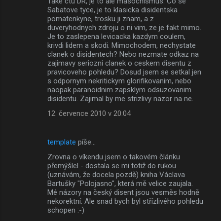
Take ctu DR, je to ale masochismus. Co se
Sabatove tyce, je to klasicka disidentska
pomatenkyne, trosku ji znam, a z
duveryhodnych zdroju o ni vim, ze je fakt mimo.
Je to zaslepena levicacka kazdym coulem,
krivdi lidem a skodi. Mimochodem, nechystate
clanek o disidentech? Nebo nezmate odkaz na
zajimavy seriozni clanek o ceskem disentu z
pravicoveho pohledu? Dosud jsem se setkal jen
s odpornym nekritickym glorifikovanim, nebo
naopak paranoidnim zapsklym odsuzovanim
disidentu. Zajimal by me strizlivy nazor na ne.
12. července 2010 v 20:04
template
píše…
Zrovna o víkendu jsem o takovém článku
přemýšlel - dostala se mi totiž do rukou
(uznávám, že docela pozdě) kniha Václava
Bartušky "Polojasno", která mě velice zaujala.
Mé názory na český disent jsou vesměs hodně
nekorektní. Ale snad bych byl střízlivého pohledu
schopen :-)