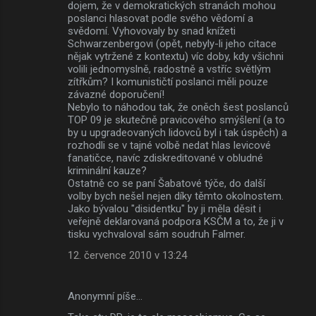
dojem, že v demokratických stranách mohou
poslanci hlasovat podle svého vědomí a
svědomí. Vyhovovaly by snad knížeti
Schwarzenbergovi (opět, nebyly-li jeho citace
nějak vytržené z kontextu) víc doby, kdy všichni
volili jednomyslně, radostně a vstříc světlým
zítřkům? I komunističtí poslanci měli pouze
závazné doporučení!
Nebylo to náhodou tak, že oněch šest poslanců
TOP 09 je skutečně pravicového smýšlení (a to
by u upgradeovaných lidovců byl i tak úspěch) a
rozhodli se v tajné volbě nedat hlas levicové
fanatičce, navíc zdiskreditované v obludné
kriminální kauze?
Ostatně co se paní Šabatové týče, do další
volby bych nešel nejen díky těmto okolnostem.
Jako bývalou "disidentku" by ji měla děsit i
veřejně deklarovaná podpora KSČM a to, že ji v
tisku vychvaloval sám soudruh Falmer.
12. července 2010 v 13:24
Anonymní píše…