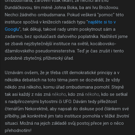
ombudsmana, zároveň však říkám, že nechci ani Evu
Dundáčkovou, tím méně Johna Boka, ba ani Ivu Brožovou.
Nechci žádného ombudsmana. Pokud veškerá "pomoc" této
instituce spočívá v knížecích radách typu "
najděte si to v
Googlu
", tak děkuji, takové rady umím poskytnout sám a
zadarmo, bez spoluúčasti daňového poplatníka. Naštěstí jsme
se zbavili nejzbytečnější instituce na světě, kocábovsko-
džamilovského pseudoministerstva. Teď je čas zrušit i tento
podobně zbytečný, příživnický úřad.
Uznávám ovšem, že je třeba ctít demokratické principy a v
několika debatách na toto téma jsem se dozvěděl, že vždy
někdo zná někoho, komu úřad ombudsmana pomohl. Stejně
tak asi každý z nás zná
někoho
, kdo zná
někoho
, kdo se setkal
s nadpřirozenými bytostmi či UFO. Dávám tedy příležitost
čtenářům Nekorektně, aby napsali do diskuse pod článkem své
příběhy, jak konkrétně jim tato instituce pomohla v těžké životní
situaci. Možná na jejich základě svůj postoj přece jen o něco
přehodnotím!