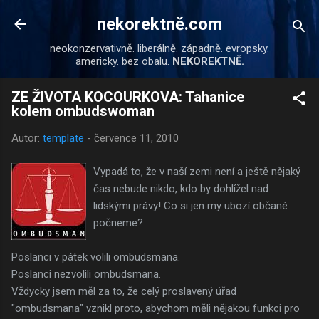
Přeskočit na hlavní obsah
nekorektně.com
neokonzervativně. liberálně. západně. evropsky.
americky. bez obalu.
NEKOREKTNĚ.
ZE ŽIVOTA KOCOURKOVA: Tahanice
kolem ombudswoman
Autor:
template
-
července 11, 2010
Vypadá to, že v naší zemi není a ještě nějaký
čas nebude nikdo, kdo by dohlížel nad
lidskými právy! Co si jen my ubozí občané
počneme?
Poslanci v pátek volili ombudsmana.
Poslanci nezvolili ombudsmana.
Vždycky jsem měl za to, že celý proslavený úřad
"ombudsmana" vznikl proto, abychom měli nějakou funkci pro