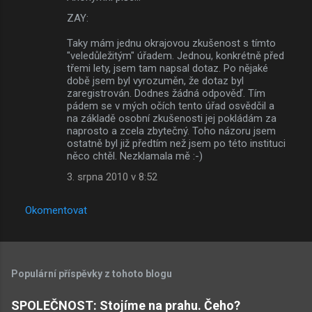
ZAY:
Taky mám jednu okrajovou zkušenost s tímto
"veledůležitým" úřadem. Jednou, konkrétně před
třemi lety, jsem tam napsal dotaz. Po nějaké
době jsem byl vyrozuměn, že dotaz byl
zaregistrován. Dodnes žádná odpověď. Tím
pádem se v mých očích tento úřad osvědčil a
na základě osobní zkušenosti jej pokládám za
naprosto a zcela zbytečný. Toho názoru jsem
ostatně byl již předtím než jsem po této instituci
něco chtěl. Nezklamala mě :-)
3. srpna 2010 v 8:52
Okomentovat
Populární příspěvky z tohoto blogu
SPOLEČNOST: Stojíme na prahu. Čeho?