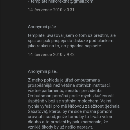
- template.nekorektne@gmail.com
14. července 2010 v 0:31
Anonymní píše…
template: uvazoval jsem o tom uz predtim, ale
spis asi pak prispeju do diskuze pod clankem
jako reakci na to, co pripadne napisete...
14. července 2010 v 9:42
Anonymní píše…
Z mého pohledu je úřad ombutsmana
prospěšnější než většina státních instituscí,
včetně parlamentu, senátu i prezidenta.
Ombutsman pomáhá podle mých zkušeností
úspěšně v boji se státním molochem. Velmi
rychle vyřešil pro mě klíčovou záležitost (jednala
Šabatová), kterou by mi sice možná pomohl
urovnat i soud, jenže tomu by to trvalo velmi
dlouho a to prodlení by pak znamenalo, že
vzniklé škody by už nešlo napravit.