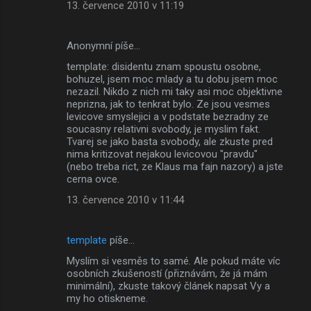
13. července 2010 v 11:19
Anonymní píše…
template: disidentu znam spoustu osobne,
bohuzel, jsem moc mlady a tu dobu jsem moc
nezazil. Nikdo z nich mi taky asi moc objektivne
neprizna, jak to tenkrat bylo. Ze jsou vesmes
levicove smyslejici a v podstate bezradny ze
soucasny relativni svobody, je myslim fakt.
Tvarej se jako basta svobody, ale zkuste pred
nima kritizovat nejakou levicovou "pravdu"
(nebo treba rict, ze Klaus ma fajn nazory) a jste
cerna ovce.
13. července 2010 v 11:44
template
píše…
Myslím si vesměs to samé. Ale pokud máte víc
osobních zkušeností (přiznávám, že já mám
minimální), zkuste takový článek napsat Vy a
my ho otiskneme.