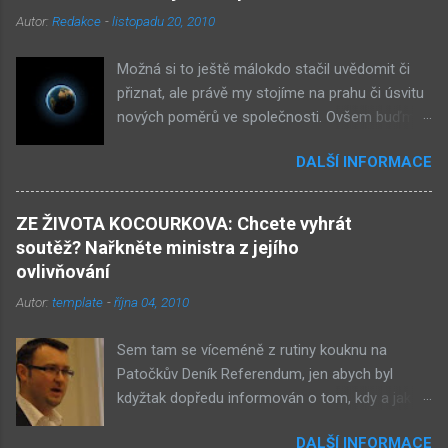
Autor:
Redakce
-
listopadu 20, 2010
Možná si to ještě málokdo stačil uvědomit či
přiznat, ale právě my stojíme na prahu či úsvitu
nových poměrů ve společnosti. Ovšem buďme
v klidu, netýká se to nás, ale až našich dětí.
DALŠÍ INFORMACE
Novými poměry ve společnosti myslím
přiklonění se s některé z nám již historicky
známých situací. Přiznejme si to otevřeně – je
ZE ŽIVOTA KOCOURKOVA: Chcete vyhrát
to buď nová forma demokracie, anebo
soutěž? Nařkněte ministra z jejího
nacismus. Těžko si někdo z nás mohl
ovlivňování
nevšimnout, že určité etnikum získává ve
Autor:
template
-
října 04, 2010
společnosti stále větší vliv – v každém městě již
vlastní několik obchůdků či spíše již obchodů.
Sem tam se víceméně z rutiny kouknu na
Před deseti lety věc zcela nevídaná. Příslušníci
Patočkův Deník Referendum, jen abych byl
tohoto etnika se úspěšně integrují do
kdyžtak dopředu informován o tom, kdy a jak
společnosti a nyní již jejich děti chodí do našich
přesně nastane rudá ozbrojená revoluce a kdo
škol. A tam mezi studenty patří k nejlepším. Ale
DALŠÍ INFORMACE
ji povede. Odkazy na některé články mi zase