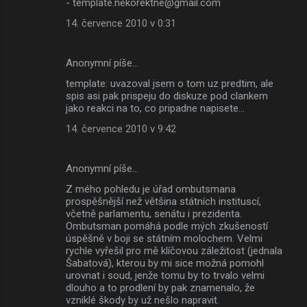
- template.nekorektne@gmail.com
14. července 2010 v 0:31
Anonymní píše…
template: uvazoval jsem o tom uz predtim, ale
spis asi pak prispeju do diskuze pod clankem
jako reakci na to, co pripadne napisete...
14. července 2010 v 9:42
Anonymní píše…
Z mého pohledu je úřad ombutsmana
prospěšnější než většina státních instituscí,
včetně parlamentu, senátu i prezidenta.
Ombutsman pomáhá podle mých zkušeností
úspěšně v boji se státním molochem. Velmi
rychle vyřešil pro mě klíčovou záležitost (jednala
Šabatová), kterou by mi sice možná pomohl
urovnat i soud, jenže tomu by to trvalo velmi
dlouho a to prodlení by pak znamenalo, že
vzniklé škody by už nešlo napravit.