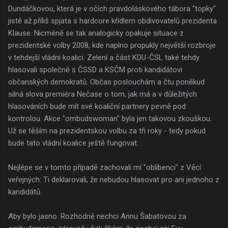
Dundáčkovou, která je v očích pravdoláskového tábora "topky"
jistě až příliš spjata s hardcore křídlem obdivovatelů prezidenta
Klause. Nicméně se tak analogicky opakuje situace z
prezidentské volby 2008, kde naplno propukly největší rozbroje
v tehdejší vládní koalici. Zelení a část KDU-ČSL také tehdy
hlasovali společně s ČSSD a KSČM proti kandidátovi
občanských demokratů. Občas poslouchám a čtu poněkud
silná slova premiéra Nečase o tom, jak má a v důležitých
hlasováních bude mít své koaliční partnery pevně pod
kontrolou. Akce "ombudswoman" byla jen takovou zkouškou.
Už se těším na prezidentskou volbu za tři roky - tedy pokud
bude tato vládní koalice ještě fungovat.
Nejlépe se v tomto případě zachovali mí "oblíbenci" z Věcí
veřejných: Ti deklarovali, že nebudou hlasovat pro ani jednoho z
kandidátů.
Aby bylo jasno. Rozhodně nechci Annu Šabatovou za