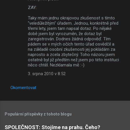
ZAY:
Taky mám jednu okrajovou zkušenost s tímto
"veledůležitým" úřadem. Jednou, konkrétně před
třemi lety, jsem tam napsal dotaz. Po nějaké
době jsem byl vyrozuměn, že dotaz byl
zaregistrován. Dodnes žádná odpověď. Tím
pádem se v mých očích tento úřad osvědčil a
na základě osobní zkušenosti jej pokládám za
naprosto a zcela zbytečný. Toho názoru jsem
ostatně byl již předtím než jsem po této instituci
něco chtěl. Nezklamala mě :-)
3. srpna 2010 v 8:52
Okomentovat
Populární příspěvky z tohoto blogu
SPOLEČNOST: Stojíme na prahu. Čeho?