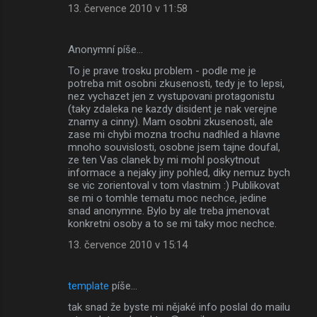
13. července 2010 v 11:58
Anonymní píše…
To je prave trosku problem - podle me je
potreba mit osobni zkusenosti, tedy je to lepsi,
nez vychazet jen z vystupovani protagonistu
(taky zdaleka ne kazdy disident je nak verejne
znamy a cinny). Mam osobni zkusenosti, ale
zase mi chybi mozna trochu nadhled a hlavne
mnoho souvislosti, osobne jsem tajne doufal,
ze ten Vas clanek by mi mohl poskytnout
informace a nejaky jiny pohled, diky nemuz bych
se vic zorientoval v tom vlastnim :) Publikovat
se mi o tomhle tematu moc nechce, jedine
snad anonymne. Bylo by ale treba jmenovat
konkretni osoby a to se mi taky moc nechce.
13. července 2010 v 15:14
template
píše…
tak snad že byste mi nějaké info poslal do mailu