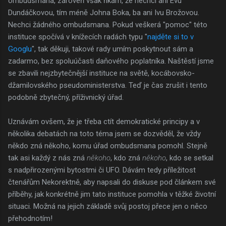
ombudsmana, zároveň však říkám, že nechci ani Evu
Dundáčkovou, tím méně Johna Boka, ba ani Ivu Brožovou.
Nechci žádného ombudsmana. Pokud veškerá "pomoc" této
instituce spočívá v knížecích radách typu "
najděte si to v
Googlu
", tak děkuji, takové rady umím poskytnout sám a
zadarmo, bez spoluúčasti daňového poplatníka. Naštěstí jsme
se zbavili nejzbytečnější instituce na světě, kocábovsko-
džamilovského pseudoministerstva. Teď je čas zrušit i tento
podobně zbytečný, příživnický úřad.
Uznávám ovšem, že je třeba ctít demokratické principy a v
několika debatách na toto téma jsem se dozvěděl, že vždy
někdo zná někoho, komu úřad ombudsmana pomohl. Stejně
tak asi každý z nás zná
někoho
, kdo zná
někoho
, kdo se setkal
s nadpřirozenými bytostmi či UFO. Dávám tedy příležitost
čtenářům Nekorektně, aby napsali do diskuse pod článkem své
příběhy, jak konkrétně jim tato instituce pomohla v těžké životní
situaci. Možná na jejich základě svůj postoj přece jen o něco
přehodnotím!