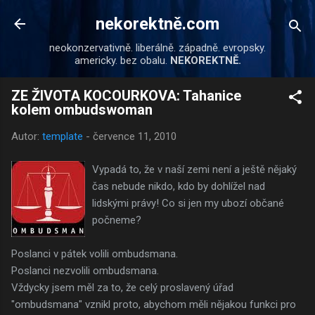
Přeskočit na hlavní obsah
nekorektně.com
neokonzervativně. liberálně. západně. evropsky.
americky. bez obalu.
NEKOREKTNĚ.
ZE ŽIVOTA KOCOURKOVA: Tahanice
kolem ombudswoman
Autor:
template
-
července 11, 2010
Vypadá to, že v naší zemi není a ještě nějaký
čas nebude nikdo, kdo by dohlížel nad
lidskými právy! Co si jen my ubozí občané
počneme?
Poslanci v pátek volili ombudsmana.
Poslanci nezvolili ombudsmana.
Vždycky jsem měl za to, že celý proslavený úřad
"ombudsmana" vznikl proto, abychom měli nějakou funkci pro