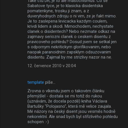
Take ctu DR, je to ale masochismus. Co se
Sabatove tyce, je to klasicka disidentska
pomatenkyne, trosku ji znam, a z
duveryhodnych zdroju o ni vim, ze je fakt mimo.
Je to zaslepena levicacka kazdym coulem,
krivdi lidem a skodi. Mimochodem, nechystate
clanek o disidentech? Nebo nezmate odkaz na
zajimavy seriozni clanek o ceskem disentu z
pravicoveho pohledu? Dosud jsem se setkal jen
s odpornym nekritickym glorifikovanim, nebo
naopak paranoidnim zapsklym odsuzovanim
disidentu. Zajimal by me strizlivy nazor na ne.
12. července 2010 v 20:04
template
píše…
Zrovna o víkendu jsem o takovém článku
přemýšlel - dostala se mi totiž do rukou
(uznávám, že docela pozdě) kniha Václava
Bartušky "Polojasno", která mě velice zaujala.
Mé názory na český disent jsou vesměs hodně
nekorektní. Ale snad bych byl střízlivého pohledu
schopen :-)