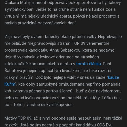
Otakara Motejla, nechť odpočívá v pokoji, protože to byl takový
sympatický pán. Jenže to na druhé straně není funkce zcela
virtuální: má nějaký úřednický aparát, polyká nějaké procento z
našich pravidelně odevzdávaných daní.
Zajímavé byly ovšem tanečky okolo páteční volby. Nepřekvapilo
mě příliš, že "nejpravicovější strana" TOP 09 vehementně
prosazovala kandidátku Annu Šabatovou, která se nedávno
dojatě vyznávala z levicové orientace na stránkách
intelektuálně-komunistického deníku v
tomto článku
. Paní
Šabatová je nejen zapřísáhlým levičákem, ale také rozumí
lidským právům. Což bylo nejlépe vidět v dnes už zašlé "
kauze
Kuřim
", kde coby zástupkyně ombudsmana nepřímo pomáhala
krýt svinstva páchaná partou šílenců - buď z čiré nevědomosti,
nebo snad kvůli osobním vazbám na některé aktéry. Těžko říct,
co z toho ji vlastně diskvalifikuje více.
Motivy TOP 09, ač s nimi osobně spíše nesouhlasím, není těžké
rozkrýt. Jistě se jim nechtělo podpořit kandidátku ODS Evu