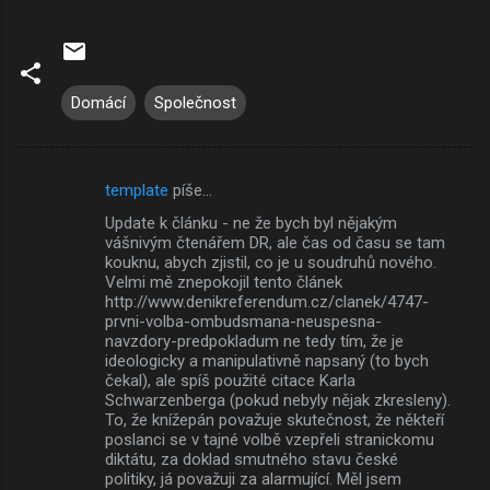
Domácí
Společnost
template
píše…
K
Update k článku - ne že bych byl nějakým
o
vášnivým čtenářem DR, ale čas od času se tam
m
kouknu, abych zjistil, co je u soudruhů nového.
Velmi mě znepokojil tento článek
e
http://www.denikreferendum.cz/clanek/4747-
prvni-volba-ombudsmana-neuspesna-
n
navzdory-predpokladum ne tedy tím, že je
t
ideologicky a manipulativně napsaný (to bych
čekal), ale spíš použité citace Karla
á
Schwarzenberga (pokud nebyly nějak zkresleny).
ř
To, že knížepán považuje skutečnost, že někteří
poslanci se v tajné volbě vzepřeli stranickomu
e
diktátu, za doklad smutného stavu české
politiky, já považuji za alarmující. Měl jsem