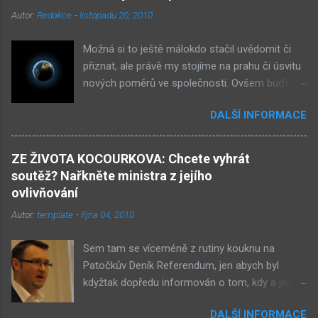
Autor:
Redakce
-
listopadu 20, 2010
Možná si to ještě málokdo stačil uvědomit či
přiznat, ale právě my stojíme na prahu či úsvitu
nových poměrů ve společnosti. Ovšem buďme
v klidu, netýká se to nás, ale až našich dětí.
DALŠÍ INFORMACE
Novými poměry ve společnosti myslím
přiklonění se s některé z nám již historicky
známých situací. Přiznejme si to otevřeně – je
ZE ŽIVOTA KOCOURKOVA: Chcete vyhrát
to buď nová forma demokracie, anebo
soutěž? Nařkněte ministra z jejího
nacismus. Těžko si někdo z nás mohl
ovlivňování
nevšimnout, že určité etnikum získává ve
Autor:
template
-
října 04, 2010
společnosti stále větší vliv – v každém městě již
vlastní několik obchůdků či spíše již obchodů.
Sem tam se víceméně z rutiny kouknu na
Před deseti lety věc zcela nevídaná. Příslušníci
Patočkův Deník Referendum, jen abych byl
tohoto etnika se úspěšně integrují do
kdyžtak dopředu informován o tom, kdy a jak
společnosti a nyní již jejich děti chodí do našich
přesně nastane rudá ozbrojená revoluce a kdo
škol. A tam mezi studenty patří k nejlepším. Ale
DALŠÍ INFORMACE
ji povede. Odkazy na některé články mi zase