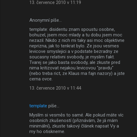
13. července 2010 v 11:19
Anonymní píše…
template: disidentu znam spoustu osobne,
bohuzel, jsem moc mlady a tu dobu jsem moc
nezazil. Nikdo z nich mi taky asi moc objektivne
neprizna, jak to tenkrat bylo. Ze jsou vesmes
levicove smyslejici a v podstate bezradny ze
soucasny relativni svobody, je myslim fakt.
Tvarej se jako basta svobody, ale zkuste pred
nima kritizovat nejakou levicovou "pravdu"
(nebo treba rict, ze Klaus ma fajn nazory) a jste
cerna ovce.
13. července 2010 v 11:44
template
píše…
Myslím si vesměs to samé. Ale pokud máte víc
osobních zkušeností (přiznávám, že já mám
minimální), zkuste takový článek napsat Vy a
my ho otiskneme.