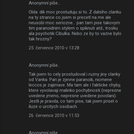
Anonymní píše…
Olda: dik moc prostuduju si to. Z dalsiho clanku
na ty strance co jsem si precetl na me ale
neusobi moc seriozne... pan tam pise takovym
tim paranoidnim stylem o spiknuti atd., trosku
ala psychotik Cibulka. Nebo ze by to vazne bylo
tak hrozny?
25. července 2010 v 13:28
Anonymní píše…
Tak jsem to cely prostudoval i ruzny jiny clanky
od Vanka. Pan je zjevne paranoik, nicmene
leccos je zajimave. Ma tam ale i fakticke chyby,
ktere vyvolavaji malinko pochybnosti (nepresne
uvedene jmeno, nepresne uvedene povolani).
Jestli je pravda, co tam pise, tak jsem prisel o
iluze o urcitych osobach.
26. července 2010 v 11:53
Anonymní píše…