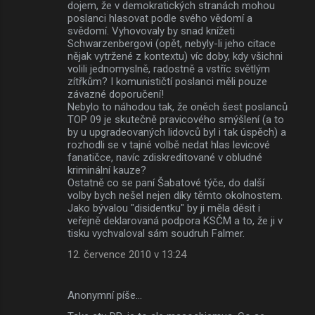
dojem, že v demokratických stranách mohou
poslanci hlasovat podle svého vědomí a
svědomí. Vyhovovaly by snad knížeti
Schwarzenbergovi (opět, nebyly-li jeho citace
nějak vytržené z kontextu) víc doby, kdy všichni
volili jednomyslně, radostně a vstříc světlým
zítřkům? I komunističtí poslanci měli pouze
závazné doporučení!
Nebylo to náhodou tak, že oněch šest poslanců
TOP 09 je skutečně pravicového smýšlení (a to
by u upgradeovaných lidovců byl i tak úspěch) a
rozhodli se v tajné volbě nedat hlas levicové
fanatičce, navíc zdiskreditované v obludné
kriminální kauze?
Ostatně co se paní Šabatové týče, do další
volby bych nešel nejen díky těmto okolnostem.
Jako bývalou "disidentku" by ji měla děsit i
veřejně deklarovaná podpora KSČM a to, že ji v
tisku vychvaloval sám soudruh Falmer.
12. července 2010 v 13:24
Anonymní píše…