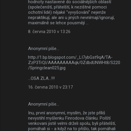
t
hodnoty nastavené do sociálnějších oblastí
(společenští, přátelští, k nezištné pomoci
á
ochotní lidé) nějaké "vyvyšování" nejenže
ř
nepraktikují, ale ani u jiných nevnímají/ignorují,
maximálně se lehce pousmějí ...
e
8. června 2010 v 13:26
Anonymní píše…
http://1.bp.blogspot.com/_LI7ybGst9qA/TA-
ZzP3TrQI/AAAAAAAAAqk/0ZdbdUNWHt8/S220
/Springclean025.jpg
...OSA ZLA...!!!
16. června 2010 v 23:17
Anonymní píše…
Inu, první anonymní, myslím, že jste příliš
nevystihl myšlenku Finrodova článku. Polští
venkovani jistě velmi drželi spolu, byli přátelští,
pomáhali si - a když na to přišlo, tak pomáhali