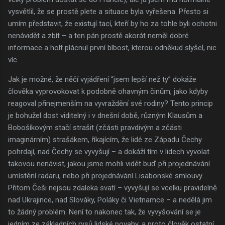
vysvětlil, že se prostě plete a situace byla vyřešena. Přesto si
umím představit, že existují tací, kteří by ho za tohle byli ochotni
nenávidět a zbít – a ten pán prostě akorát neměl dobré
informace a holt plácnul první blbost, kterou odněkud slyšel, nic
víc.
Jak je možné, že něčí vyjádření “jsem lepší než ty” dokáže
člověka vyprovokovat k podobně ohavným činům, jako kdyby
reagoval přinejmenším na vyvraždění své rodiny? Tento princip
je bohužel dost viditelný i v dnešní době, různým Klausům a
Bobošíkovým stačí strašit (zčásti pravdivým a zčásti
imaginárním) strašákem, říkajícím, že lidé ze Západu Čechy
pohrdají, nad Čechy se vyvyšují – a dokáží tím v lidech vyvolat
takovou nenávist, jakou jsme mohli vidět buď při projednávání
umístění radaru, nebo při projednávání Lisabonské smlouvy.
Přitom Češi nejsou zdaleka svatí – vyvyšují se vcelku pravidelně
nad Ukrajince, nad Slováky, Poláky či Vietnamce – a nedělá jim
to žádný problém. Není to nakonec tak, že vyvyšování se je
jedním ze základních rysů lidské povahy, a proto člověk ostatní