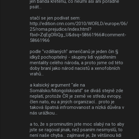
jen banda kreténů, co neumí asi ani pořádně
psát...
stačí se jen podívat sem:
http://edition.cnn.com/2010/WORLD/europe/06/
25/roma.prejudice/index.html?
fbid=ZqEgORiQg_U&dsq=58661966#comment-
58661966
podle "vzdělaných" američanů je jeden čin §
idkyž pochopitelný - skupiny lidí vyjádřením
mentality celého národa, a proto jsme od této
doby braní jako národ nacistů a xenofobních
vrahů...
a kalsický argument "ale na
Somálsko/Mongolskoatd" se díváš stejně zde
neplatí, protože ČR je země ve středu evropy,
člen nato, eu a jiných organizací... proto je
taková špatná infromovanost a nízká důvěra v
nás urážkou...
a to, že s prominutím jste moc slabý na to aby
jste se ragoval jinak, než psaním nesmyslů, to
není naše chyba... zajímavé je, že většinou lidi