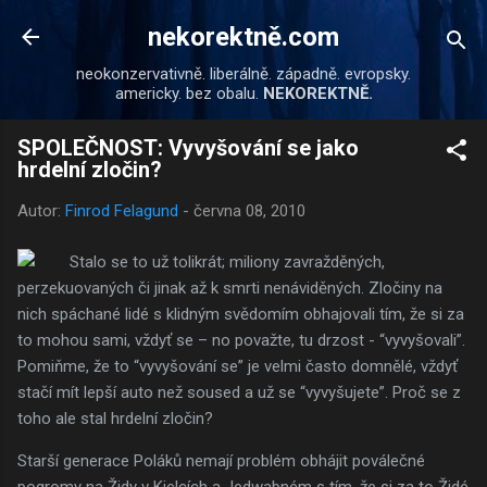
Přeskočit na hlavní obsah
nekorektně.com
neokonzervativně. liberálně. západně. evropsky.
americky. bez obalu.
NEKOREKTNĚ.
SPOLEČNOST: Vyvyšování se jako
hrdelní zločin?
Autor:
Finrod Felagund
-
června 08, 2010
Stalo se to už tolikrát; miliony zavražděných,
perzekuovaných či jinak až k smrti nenáviděných. Zločiny na
nich spáchané lidé s klidným svědomím obhajovali tím, že si za
to mohou sami, vždyť se – no považte, tu drzost - “vyvyšovali”.
Pomiňme, že to “vyvyšování se” je velmi často domnělé, vždyť
stačí mít lepší auto než soused a už se “vyvyšujete”. Proč se z
toho ale stal hrdelní zločin?
Starší generace Poláků nemají problém obhájit poválečné
pogromy na Židy v Kielcích a Jedwabném s tím, že si za to Židé