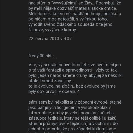
nacistům s "vyvyšujícími" se Židy... Pochybuji, že
by měli nějaké obzvlášť materialistické chtíče.
Měli domek, kolem něj nastláno hnoje, políčko a
po ničem moc netoužili, s vyjímkou toho,
vyhodit svého židáckého souseda z té jeho
fajnové, vyvýšené krčmy.
22. června 2010 v 4:07
fredy 00 píše…
Víte, vy si stále neuvědomujete, že svět není jen
o té vaší fantazii a spravedlnosti... vždy to tak
bylo, jeden národ smete druhý, aby jej za několik
století smetl zase jiný...
to je evoluce, ne zločin.. bez evoluce by jsme
byly co? prvoci v oceánu?
sám sem byl několikrát v západní evropě, stejně
jako pár jiných lidí (jeden je yvsokoškolák v
informatice, druhý je velmi populární učitel a
zástupce ředitele, který se těší oblibě i u žáků
střední průmyslové v teplicích) a všichni mi do
jednoho potvrdili, že pro západní kulturu jsme