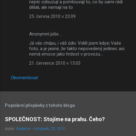
nejvíc odsuzují a pomlouvají to, co by sami rádi
dělali, ale nemají na to
25. června 2010 v 23:09
Anonymní píše…
Já vás chápu, i váš údiv. Viděl jsem kdysi Vaše
foto, a je jasné, že takto nepovedený jedinec asi
nemá emoce jako hrdost v provozu...
21. července 2010 v 13:03
Okomentovat
Populární příspěvky z tohoto blogu
SPOLEČNOST: Stojíme na prahu. Čeho?
Autor:
Redakce
-
listopadu 20, 2010