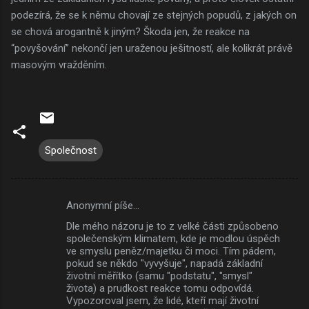
podezírá, že se k němu chovají ze stejných popudů, z jakých on
se chová arogantně k jiným? Škoda jen, že reakce na
“povyšování” nekončí jen uraženou ješitností, ale kolikrát právě
masovým vražděním.
Společnost
Anonymní píše…
K
Dle mého názoru je to z velké části způsobeno
o
společenským klimatem, kde je modlou úspěch
m
ve smyslu peněz/majetku či moci. Tím pádem,
pokud se někdo "vyvyšuje", napadá základní
e
životní měřítko (samu "podstatu", "smysl"
života) a prudkost reakce tomu odpovídá.
n
Vypozoroval jsem, že lidé, kteří mají životní