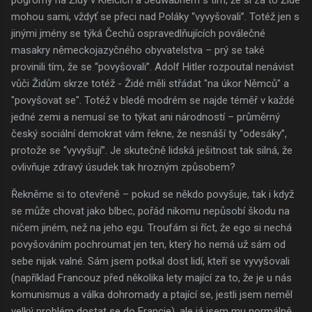
mohou sami, vždyť se přeci nad Poláky “vyvyšovali”. Totéž jen s
jinými jmény se týká Čechů ospravedlňujících poválečné
masakry německojazyčného obyvatelstva – prý se také
provinili tím, že se “povyšovali”. Adolf Hitler rozpoutal nenávist
vůči Židům skrze totéž - Židé měli střádat "na úkor Němců" a
"povyšovat se". Totéž v bledě modrém se najde téměř v každé
jedné zemi a nemusí se to týkat ani národností – průměrný
český sociální demokrat vám řekne, že nesnáší ty “odesáky”,
protože se “vyvyšují”. Je skutečně lidská ješitnost tak silná, že
ovlivňuje zdravý úsudek tak hrozným způsobem?
Řekněme si to otevřeně – pokud se někdo povyšuje, tak i když
se může chovat jako blbec, pořád nikomu nepůsobí škodu na
ničem jiném, než na jeho egu. Troufám si říct, že ego si nechá
povyšováním pochroumat jen ten, který ho nemá už sám od
sebe nijak valné. Sám jsem potkal dost lidí, kteří se vyvyšovali
(například Francouz před několika lety mající za to, že je u nás
komunismus a válka dohromady a ptající se, jestli jsem neměl
velký problém dostat se do Francie), ale já jsem mu normálně