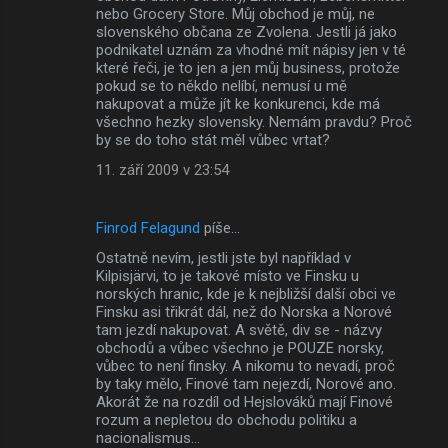
nebo Grocery Store. Můj obchod je můj, ne
slovenského občana ze Zvolena. Jestli já jako
podnikatel uznám za vhodné mít nápisy jen v té
které řeči, je to jen a jen můj business, protože
pokud se to někdo nelíbí, nemusí u mě
nakupovat a může jít ke konkurenci, kde má
všechno hezky slovensky. Nemám pravdu? Proč
by se do toho stát měl vůbec vrtat?
11. září 2009 v 23:54
Finrod Felagund
píše…
Ostatně nevím, jestli jste byl například v
Kilpisjärvi, to je takové místo ve Finsku u
norských hranic, kde je k nejbližší další obci ve
Finsku asi třikrát dál, než do Norska a Norové
tam jezdí nakupovat. A světě, div se - názvy
obchodů a vůbec všechno je POUZE norsky,
vůbec to není finsky. A nikomu to nevadí, proč
by taky mělo, Finové tam nejezdí, Norové ano.
Akorát že na rozdíl od Hejslováků mají Finové
rozum a nepletou do obchodu politiku a
nacionalismus...