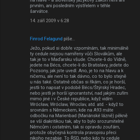
prvním, ani posledním výstřelem v téhle
šarvátce.
14. září 2009 v 6:28
Finrod Felagund
píše…
Ježo, pokud si dobře vzpomínám, tak minimálně
ty cedule nejsou namířeny vůči Slovákům, ale
tak je to v Maďarsku všude. Chcete-li do Vídně,
jedete na Bécs, chcete-li do Bratislavy, jedete do
Pozsony, jak jste uvedl. Ano, je to na hlavu a k
ničemu, ale není to tak dávno, co to bylo stejně
u nás také. Ostatně občas si říkám, co je horší,
jestli to napsat v podobě Bécs/Štýrský Hradec,
nebo jestli je horší ignorantství, nad jakým zuřím
mimo jiné i v České republice, když vidím
Wrócław, Wróclaw, Wroclav, atd. atd. - když to
srovnám s Německem, kde na A93 máte
odbočku na Marienbad (Mariánské lázně) pěkně
se vší diakritikou tak, aby to bylo srozumitelné
Němcům i ostatním, tak si opravdu zoufám,
protože obyčejná kontrola pravopisu přeci
nikoho nezabije. To ŘSD, nebo kdo ty cedule