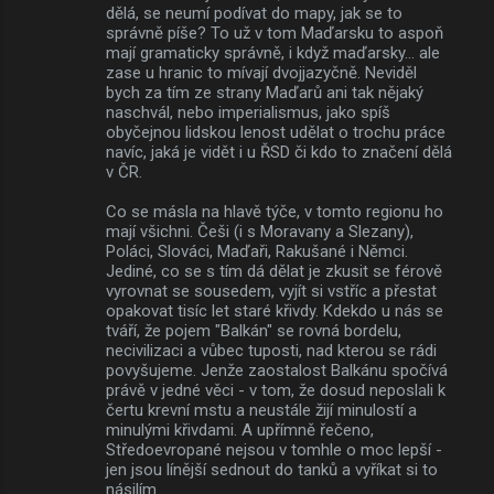
dělá, se neumí podívat do mapy, jak se to
správně píše? To už v tom Maďarsku to aspoň
mají gramaticky správně, i když maďarsky... ale
zase u hranic to mívají dvojjazyčně. Neviděl
bych za tím ze strany Maďarů ani tak nějaký
naschvál, nebo imperialismus, jako spíš
obyčejnou lidskou lenost udělat o trochu práce
navíc, jaká je vidět i u ŘSD či kdo to značení dělá
v ČR.
Co se másla na hlavě týče, v tomto regionu ho
mají všichni. Češi (i s Moravany a Slezany),
Poláci, Slováci, Maďaři, Rakušané i Němci.
Jediné, co se s tím dá dělat je zkusit se férově
vyrovnat se sousedem, vyjít si vstříc a přestat
opakovat tisíc let staré křivdy. Kdekdo u nás se
tváří, že pojem "Balkán" se rovná bordelu,
necivilizaci a vůbec tuposti, nad kterou se rádi
povyšujeme. Jenže zaostalost Balkánu spočívá
právě v jedné věci - v tom, že dosud neposlali k
čertu krevní mstu a neustále žijí minulostí a
minulými křivdami. A upřímně řečeno,
Středoevropané nejsou v tomhle o moc lepší -
jen jsou línější sednout do tanků a vyříkat si to
násilím.