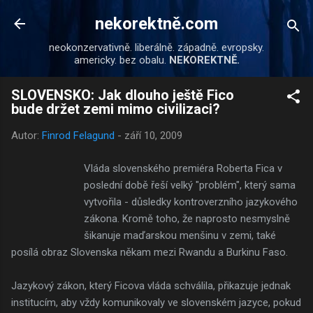
Přeskočit na hlavní obsah
nekorektně.com
neokonzervativně. liberálně. západně. evropsky.
americky. bez obalu.
NEKOREKTNĚ.
SLOVENSKO: Jak dlouho ještě Fico
bude držet zemi mimo civilizaci?
Autor:
Finrod Felagund
-
září 10, 2009
Vláda slovenského premiéra Roberta Fica v
poslední době řeší velký "problém", který sama
vytvořila - důsledky kontroverzního jazykového
zákona. Kromě toho, že naprosto nesmyslně
šikanuje maďarskou menšinu v zemi, také
posílá obraz Slovenska někam mezi Rwandu a Burkinu Faso.
Jazykový zákon, který Ficova vláda schválila, přikazuje jednak
institucím, aby vždy komunikovaly ve slovenském jazyce, pokud