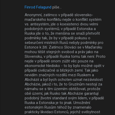
Finrod Felagund
píše…
Anonymní, zatímco v případě slovensko-
maďarského konfliktu nejde o konflikt systém
vs. antisystém, jde o koexistenci dvou velmi
podobných systémů; v případě Estonska a
Ruska jde o to, že menšina se snaží přetvořit
podmínky tak, že by v případě pokusu o
sebeurčení místních Rusů nebyly podmínky pro
Estonce k žití. Zatímco Slováci se v Maďarsku
mohou těšit stejných svobod a práv jako na
Slovensku, v případě Ruska tomu tak není. Proto
nejde v případě onom zúžit věc pouze na
ekonomické hledisko - to by bylo možné opět v
případě civilizačně si blízkých zemí. Tak jako
nevidím značných rozdílů mezi Ruskem a
Abcházií a byl bych ochoten uznat nezávislost
Abcházie, jakož i to, že to Gruzínům nestojí za
námahu se s tím územím obtěžovat, protože
obě území, jak Rusko tak Abcházie garantují
podobný životní standard svým lidem, v případě
Ruska a Estonska je to jinak. Umožnění
estonským Rusům téhož by znamenalo
prakticky likvidaci Estonců, jejichž svébytnost