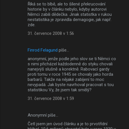
Říká se to blbě, ale to šílené překrucování
historie by v článku nebylo, kdyby autorovi
Němci zabili dědečka. Jinak statistka v rukou
nestatistika je zpravidla demagogie, jak např.
zde.
31. července 2008 v 1:56
Finrod Felagund
píše…
anonymní, jenže podle jeho slov se ti Němci co
s nimi přicházel každodenně do styku chovali
nanejvýš slušně a korektně. Rabovací gardy
proti tomu v roce 1945 se chovaly jako horda
barbarů. Takže na nějaké zabíjení to moc
nevypadá. Jak byste navrhoval pracovat s tou
statistikou Vy, že jsem tak smělý?
31. července 2008 v 1:59
Anonymní píše…
Četl jsem jen úvod článku a je to prvotřídní
blábol. 10,6 milionů obyvatel bylo v roce 1930 v