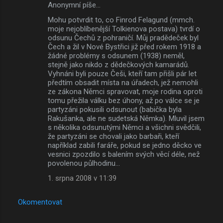
Anonymní píše…
Mohu potvrdit to, co Finrod Felagund (mmch.
moje nejoblíbenější Tolkienova postava) tvrdí o
odsunu Čechů z pohraničí. Můj pradědeček byl
Čech a žil v Nové Bystřici již před rokem 1918 a
žádné problémy s odsunem (1938) neměl,
stejně jako nikdo z dědečkových kamarádů.
Vyhnáni byli pouze Češi, kteří tam přišli pár let
předtím obsadit místa na úřadech, jež nemohli
ze zákona Němci spravovat, moje rodina oproti
tomu přežila válku bez úhony, až po válce se je
partyzáni pokusili odsunout (babička byla
Rakušanka, ale ne sudetská Němka). Mluvil jsem
s několika odsunutými Němci a všichni svědčili,
že partyzáni se chovali jako barbaři, kteří
například zabili faráře, pokud se jedno děcko ve
vesnici zpozdilo s balením svých věcí déle, než
povolenou půlhodinu...
1. srpna 2008 v 11:39
Okomentovat