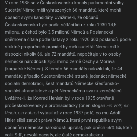
V roce 1935 se v Československu konaly parlamentní volby.
Sudetští Němci měli vyhrazených 66 mandátů, které mohli
obsadit svými kandidáty. Uvážíme-li, že občanů
Československa bylo podle sčítání lidu z roku 1930 14,5
milionu, z čehož bylo 3,5 milionů Němců a Poslanecká
sněmovna čítala podle Ústavy z roku 1920 300 poslanců, podle
striktně proporčních pravidel by měli sudetští Němci mít k
dispozici nikoliv 66, ale 72 mandátů, nepočítaje v to osoby
německé národnosti žijící mimo země Čechy a Morava
(karpatské Němce). S těmito 66 mandáty naložili tak, že 44
mandátů připadlo Sudetoněmecké straně, jedenáct německé
sociální demokracii, šest mandátů Německé křesťansko-
sociální straně lidové a pět Německému svazu zemědělců.
Uvážíme-li, že Konrad Henlein byl v roce 1935 otevřeně
pročeskoslovenský a protinacistický (onen slogan
Ein Volk, ein
Reich, ein Führer!
vytasil až v roce 1937 poté, co mu Adolf
Hitler slíbil zaručit práva Němců, která první republika svým
občanům německé národnosti upírala), pak oněch 66% lidí, kteří
volili SdP, nevolili nacisty, ale čistě demokratickou