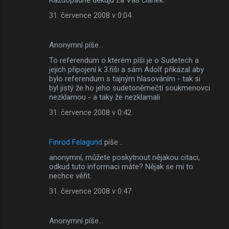
31. července 2008 v 0:04
Anonymní píše…
To referendum o kterém píši je o Sudetech a
jejich připojení k 3.říši a sám Adolf přikázal aby
bylo referendum s tajným hlasováním - tak si
byl jistý že ho jeho sudetoněmečtí soukmenovci
nezklamou - a taky že nezklamali
31. července 2008 v 0:42
Finrod Felagund
píše…
anonymní, můžete poskytnout nějakou citaci,
odkud tuto informaci máte? Nějak se mi to
nechce věřit.
31. července 2008 v 0:47
Anonymní píše…