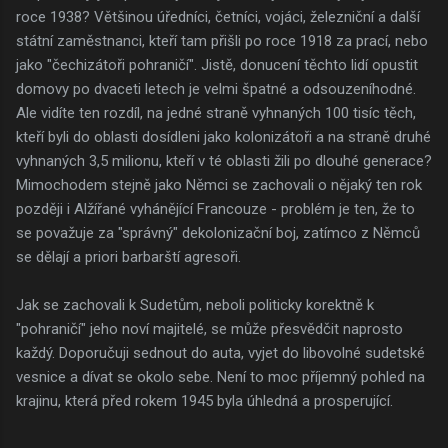
roce 1938? Většinou úředníci, četníci, vojáci, železniční a další
státní zaměstnanci, kteří tam přišli po roce 1918 za prací, nebo
jako "čechizátoři pohraničí". Jistě, donucení těchto lidí opustit
domovy po dvaceti letech je velmi špatné a odsouzeníhodné.
Ale vidíte ten rozdíl, na jedné straně vyhnaných 100 tisíc těch,
kteří byli do oblasti dosídleni jako kolonizátoři a na straně druhé
vyhnaných 3,5 milionu, kteří v té oblasti žili po dlouhé generace?
Mimochodem stejně jako Němci se zachovali o nějaký ten rok
později i Alžířané vyhánějící Francouze - problém je ten, že to
se považuje za "správný" dekolonizační boj, zatímco z Němců
se dělají a priori barbarští agresoři.
Jak se zachovali k Sudetům, neboli politicky korektně k
"pohraničí" jeho noví majitelé, se může přesvědčit naprosto
každý. Doporučuji sednout do auta, vyjet do libovolné sudetské
vesnice a dívat se okolo sebe. Není to moc příjemný pohled na
krajinu, která před rokem 1945 byla úhledná a prosperující.