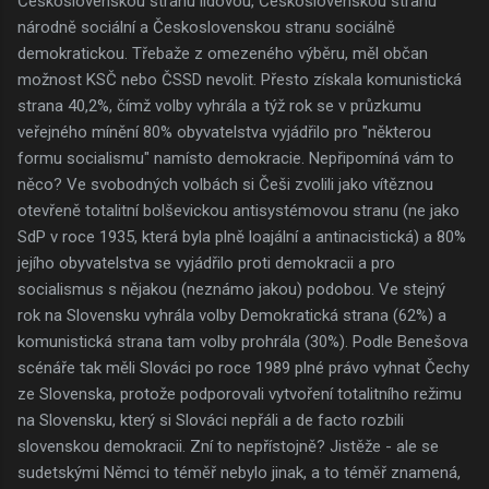
Československou stranu lidovou, Československou stranu
národně sociální a Československou stranu sociálně
demokratickou. Třebaže z omezeného výběru, měl občan
možnost KSČ nebo ČSSD nevolit. Přesto získala komunistická
strana 40,2%, čímž volby vyhrála a týž rok se v průzkumu
veřejného mínění 80% obyvatelstva vyjádřilo pro "některou
formu socialismu" namísto demokracie. Nepřipomíná vám to
něco? Ve svobodných volbách si Češi zvolili jako vítěznou
otevřeně totalitní bolševickou antisystémovou stranu (ne jako
SdP v roce 1935, která byla plně loajální a antinacistická) a 80%
jejího obyvatelstva se vyjádřilo proti demokracii a pro
socialismus s nějakou (neznámo jakou) podobou. Ve stejný
rok na Slovensku vyhrála volby Demokratická strana (62%) a
komunistická strana tam volby prohrála (30%). Podle Benešova
scénáře tak měli Slováci po roce 1989 plné právo vyhnat Čechy
ze Slovenska, protože podporovali vytvoření totalitního režimu
na Slovensku, který si Slováci nepřáli a de facto rozbili
slovenskou demokracii. Zní to nepřístojně? Jistěže - ale se
sudetskými Němci to téměř nebylo jinak, a to téměř znamená,