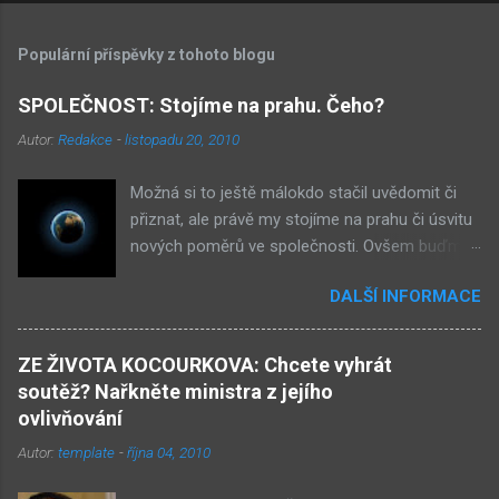
Populární příspěvky z tohoto blogu
SPOLEČNOST: Stojíme na prahu. Čeho?
Autor:
Redakce
-
listopadu 20, 2010
Možná si to ještě málokdo stačil uvědomit či
přiznat, ale právě my stojíme na prahu či úsvitu
nových poměrů ve společnosti. Ovšem buďme
v klidu, netýká se to nás, ale až našich dětí.
DALŠÍ INFORMACE
Novými poměry ve společnosti myslím
přiklonění se s některé z nám již historicky
známých situací. Přiznejme si to otevřeně – je
ZE ŽIVOTA KOCOURKOVA: Chcete vyhrát
to buď nová forma demokracie, anebo
soutěž? Nařkněte ministra z jejího
nacismus. Těžko si někdo z nás mohl
ovlivňování
nevšimnout, že určité etnikum získává ve
Autor:
template
-
října 04, 2010
společnosti stále větší vliv – v každém městě již
vlastní několik obchůdků či spíše již obchodů.