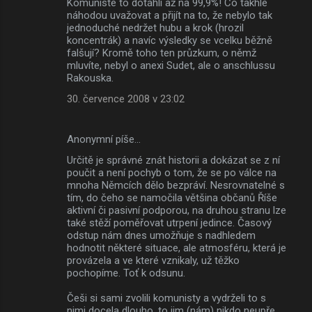
Komunisté to dotáhli až na 99,9%! Co takhle
náhodou uvažovat a přijít na to, že nebylo tak
jednoduché nedržet hubu a krok (hrozil
koncentrák) a navíc výsledky se vcelku běžně
falšují? Kromě toho ten průzkum, o němž
mluvíte, nebyl o anexi Sudet, ale o anschlussu
Rakouska.
30. července 2008 v 23:02
Anonymní píše…
Určitě je správné znát historii a dokázat se z ní
poučit a není pochyb o tom, že se po válce na
mnoha Němcích dělo bezpráví. Nesrovnatelné s
tím, do čeho se namočila většina občanů Říše
aktivní či pasivní podporou, na druhou stranu lze
také stěží poměřovat utrpení jedince. Časový
odstup nám dnes umožňuje s nadhledem
hodnotit některé situace, ale atmosféru, která je
provázela a ve které vznikaly, už těžko
pochopíme. Toť k odsunu.
Češi si sami zvolili komunisty a vydrželi to s
nimi docela dlouho, to jim (nám) nikdo neupře.