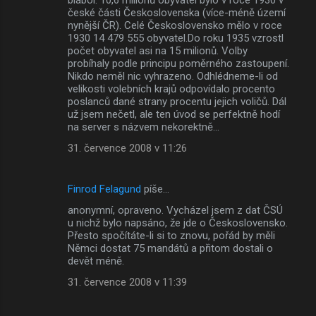
české části Československa (více-méně území
nynější ČR). Celé Československo mělo v roce
1930 14 479 555 obyvatel.Do roku 1935 vzrostl
počet obyvatel asi na 15 milionů. Volby
probíhaly podle principu poměrného zastoupení.
Nikdo neměl nic vyhrazeno. Odhlédneme-li od
velikosti volebních krajů odpovídalo procento
poslanců dané strany procentu jejich voličů. Dál
už jsem nečetl, ale ten úvod se perfektně hodí
na server s názvem nekorektně...
31. července 2008 v 11:26
Finrod Felagund
píše…
anonymní, opraveno. Vycházel jsem z dat ČSÚ
u nichž bylo napsáno, že jde o Československo.
Přesto spočítáte-li si to znovu, pořád by měli
Němci dostat 75 mandátů a přitom dostali o
devět méně.
31. července 2008 v 11:39