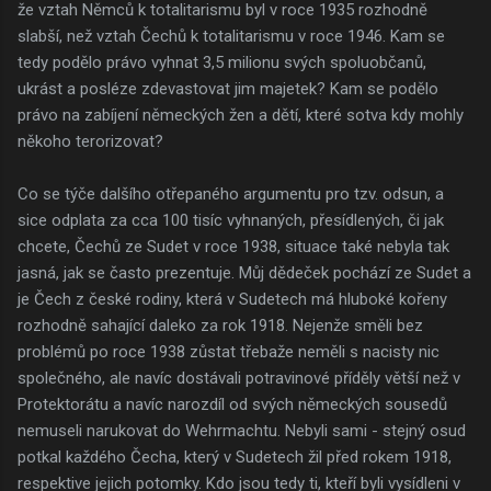
že vztah Němců k totalitarismu byl v roce 1935 rozhodně
slabší, než vztah Čechů k totalitarismu v roce 1946. Kam se
tedy podělo právo vyhnat 3,5 milionu svých spoluobčanů,
ukrást a posléze zdevastovat jim majetek? Kam se podělo
právo na zabíjení německých žen a dětí, které sotva kdy mohly
někoho terorizovat?
Co se týče dalšího otřepaného argumentu pro tzv. odsun, a
sice odplata za cca 100 tisíc vyhnaných, přesídlených, či jak
chcete, Čechů ze Sudet v roce 1938, situace také nebyla tak
jasná, jak se často prezentuje. Můj dědeček pochází ze Sudet a
je Čech z české rodiny, která v Sudetech má hluboké kořeny
rozhodně sahající daleko za rok 1918. Nejenže směli bez
problémů po roce 1938 zůstat třebaže neměli s nacisty nic
společného, ale navíc dostávali potravinové příděly větší než v
Protektorátu a navíc narozdíl od svých německých sousedů
nemuseli narukovat do Wehrmachtu. Nebyli sami - stejný osud
potkal každého Čecha, který v Sudetech žil před rokem 1918,
respektive jejich potomky. Kdo jsou tedy ti, kteří byli vysídleni v