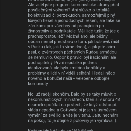
Ale viděl jste program komunistické strany před
poválečnými volbami? Ani slůvko o totalitě,
kolektivizaci či perzekucích, samozřejmě plný
líbivých hesel a jednoduchých řešení, ale také se
zárukami pro všechny od pracujících po
živnostníky a podnikatele. Měli lidé tušit, že jde o
prachsprostou lež? Možná ano, ale běžný
občan neměl představu o tom, jak bolševik řádil
v Rusku (tak, jak to víme dnes), a jak jste sám
psal, o zvěrstvech páchaných Rudou armádou
se nemluvilo. Odpor k pravici byl iracionální ale
pochopitelný. První republika je dnes
idealizovaná, ale byla zmítána konflikty a
problémy a lidé v ní viděli selhání. Hledali něco
nového a bohužel našli - velebené odbojné
komunisty.
No, už raději skončím. Dalo by se taky mluvit o
nekomunistických ministrech, kteří si v únoru 48
neuměli spočítat na prstech, že když odstoupí,
vláda nepadne a Gottwald si je jen s úsměvem
vymění za své lidi a vše je v tahu. Jaltu nechám
na pokoji, to je stejně z poloviny jen výmluva :).
Každopádně děkuju za Váš článek.