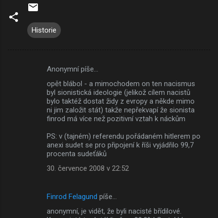
Historie
Anonymní píše…
K
opět blábol - a mimochodem on ten nacismus
o
byl sionistická ideologie (jelikož cílem nacistů
m
bylo taktéž dostat židy z evropy a někde mimo
ni jim založit stát) takže nepřekvapí že sionista
e
finrod má více než pozitivní vztah k náckům
n
PS: v (tajném) referendu pořádaném hitlerem po
t
anexi sudet se pro připojení k říši vyjádřilo 99,7
procenta sudeťáků
á
30. července 2008 v 22:52
ř
e
Finrod Felagund
píše…
anonymní, je vidět, že byli nacisté břídilové.