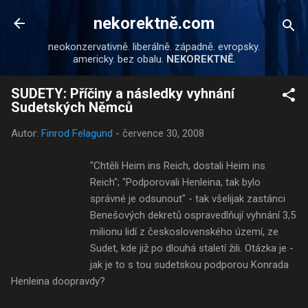
Přeskočit na hlavní obsah
nekorektně.com
neokonzervativně. liberálně. západně. evropsky.
americky. bez obalu.
NEKOREKTNĚ.
SUDETY: Příčiny a následky vyhnání
Sudetských Němců
Autor:
Finrod Felagund
-
července 30, 2008
"Chtěli Heim ins Reich, dostali Heim ins
Reich"; "Podporovali Henleina, tak bylo
správné je odsunout" - tak všelijak zastánci
Benešových dekretů ospravedlňují vyhnání 3,5
milionu lidí z československého území, ze
Sudet, kde již po dlouhá staletí žili. Otázka je -
jak je to s tou sudetskou podporou Konrada
Henleina doopravdy?