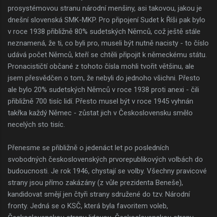
prosystémovou stranu národní menšiny, asi takovou, jakou je
dnešní slovenská SMK-MKP. Pro připojení Sudet k Říši pak bylo
v roce 1938 přibližně 80% sudetských Němců, což ještě stále
neznamená, že ti, co byli pro, museli být nutně nacisty - to číslo
udává počet Němců, kteří se chtěli připojit k německému státu.
Pronacističtí občané z tohoto čísla mohli tvořit většinu, ale
jsem přesvědčen o tom, že nebyli do jednoho všichni. Přesto
ale bylo 20% sudetských Němců v roce 1938 proti anexi - čili
přibližně 700 tisíc lidí. Přesto musel být v roce 1945 vyhnán
takřka každý Němec - zůstat jich v Československu smělo
necelých sto tisíc.
Přenesme se přibližně o jedenáct let po posledních
svobodných československých prvorepublikových volbách do
budoucnosti. Je rok 1946, chystají se volby. Všechny pravicové
strany jsou přímo zakázány (z vůle prezidenta Beneše),
kandidovat smějí jen čtyři strany sdružené do tzv. Národní
fronty. Jedná se o KSČ, která byla favoritem voleb,