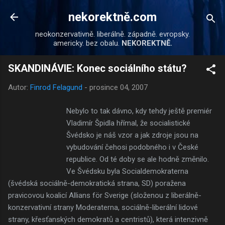
Přeskočit na hlavní obsah
nekorektně.com
neokonzervativně. liberálně. západně. evropsky.
americky. bez obalu.
NEKOREKTNĚ.
SKANDINÁVIE: Konec sociálního státu?
Autor:
Finrod Felagund
-
prosince 04, 2007
Nebylo to tak dávno, kdy tehdy ještě premiér
Vladimír Špidla hřímal, že socialistické
Švédsko je náš vzor a jak zdroje jsou na
vybudování čehosi podobného i v České
republice. Od té doby se ale hodně změnilo.
Ve Švédsku byla Socialdemokraterna
(švédská sociálně-demokratická strana, SD) poražena
pravicovou koalicí Allians för Sverige (složenou z liberálně-
konzervativní strany Moderaterna, sociálně-liberální lidové
strany, křesťanských demokratů a centristů), která intenzivně