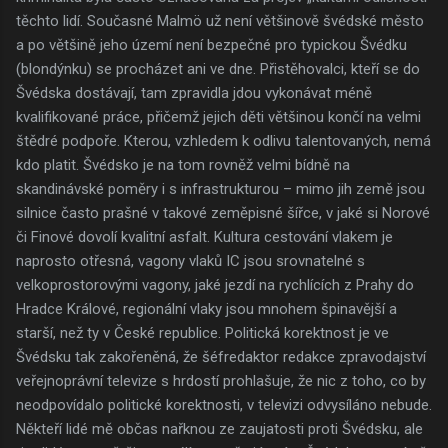
těchto lidí. Současné Malmö už není většinově švédské město
a po většině jeho území není bezpečné pro typickou Švédku
(blondýnku) se procházet ani ve dne. Přistěhovalci, kteří se do
Švédska dostávají, tam zpravidla jdou vykonávat méně
kvalifikované práce, přičemž jejich děti většinou končí na velmi
štědré podpoře. Kterou, vzhledem k odlivu talentovaných, nemá
kdo platit. Švédsko je na tom rovněž velmi bídně na
skandinávské poměry i s infrastrukturou – mimo jih země jsou
silnice často prašné v takové zeměpisné šířce, v jaké si Norové
či Finové dovolí kvalitní asfalt. Kultura cestování vlakem je
naprosto otřesná, vagony vlaků IC jsou srovnatelné s
velkoprostorovými vagony, jaké jezdí na rychlících z Prahy do
Hradce Králové, regionální vlaky jsou mnohem špinavější a
starší, než ty v České republice. Politická korektnost je ve
Švédsku tak zakořeněná, že šéfredaktor redakce zpravodajství
veřejnoprávní televize s hrdostí prohlašuje, že nic z toho, co by
neodpovídalo politické korektnosti, v televizi odvysíláno nebude.
Někteří lidé mě občas nařknou ze zaujatosti proti Švédsku, ale