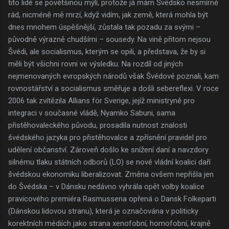
tito lidé se povětšinou mýlí, protože já mám Švédsko nesmírně
rád, nicméně mě mrzí, když vidím, jak země, která mohla být
dnes mnohem úspěšnější, zůstala tak pozadu za svými –
původně výrazně chudšími – sousedy. Na vině přitom nejsou
Švédi, ale socialismus, kterým se opili, a představa, že by si
měli být všichni rovni ve výsledku. Na rozdíl od jiných
nejmenovaných evropských národů však Švédové poznali, kam
rovnostářství a socialismus směřuje a došli sebereflexi. V roce
2006 tak zvítězila Allians för Sverige, jejíž ministryně pro
integraci v současné vládě, Nyamko Sabuni, sama
přistěhovaleckého původu, prosadila nutnost znalosti
švédského jazyka pro přistěhovalce a zpřísnění pravidel pro
udělení občanství. Zároveň došlo ke snížení daní a navzdory
silnému tlaku státních odborů (LO) se nové vládní koalici daří
švédskou ekonomiku liberalizovat. Změna ovšem nepřišla jen
do Švédska – v Dánsku nedávno vyhrála opět volby koalice
pravicového premiéra Rasmussena opřená o Dansk Folkeparti
(Dánskou lidovou stranu), která je označována v politicky
korektních médiích jako strana xenofobní, homofobní, krajně