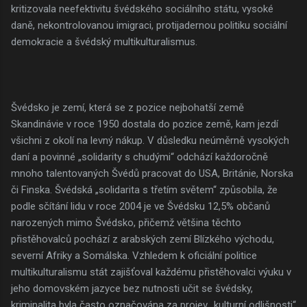
kritizovala neefektivitu švédského sociálního státu, vysoké
daně, nekontrolovanou imigraci, protijadernou politiku sociální
demokracie a švédský multikulturalismus.
Švédsko je zemí, která se z pozice nejbohatší země
Skandinávie v roce 1950 dostala do pozice země, kam jezdí
všichni z okolí na levný nákup. V důsledku neúměrně vysokých
daní a povinné „solidarity s chudými“ odchází každoročně
mnoho talentovaných Švédů pracovat do USA, Británie, Norska
či Finska. Švédská „solidarita s třetím světem“ způsobila, že
podle sčítání lidu v roce 2004 je ve Švédsku 12,5% občanů
narozených mimo Švédsko, přičemž většina těchto
přistěhovalců pochází z arabských zemí Blízkého východu,
severní Afriky a Somálska. Vzhledem k oficiální politice
multikulturalismu stát zajišťoval každému přistěhovalci výuku v
jeho domovském jazyce bez nutnosti učit se švédsky,
kriminalita byla často označována za projev „kulturní odlišnosti“