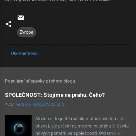
Evropa
Okomentovat
K
o
m
Populární příspěvky z tohoto blogu
e
n
SPOLEČNOST: Stojíme na prahu. Čeho?
t
Autor:
Redakce
-
listopadu 20, 2010
á
Možná si to ještě málokdo stačil uvědomit či
ř
přiznat, ale právě my stojíme na prahu či úsvitu
e
nových poměrů ve společnosti. Ovšem buďme