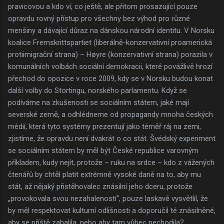
pravicovou a kdo ví, co ještě, ale přitom prosazující pouze
opravdu rovný přístup pro všechny bez výhod pro různé
menšiny a dávající důraz na dánskou národní identitu. V Norsku
koalice Fremskrittspartiet (liberálně-konzervativní proamerická
protiimigrační strana) – Høyre (konzervativní strana) porazila v
komunálních volbách sociální demokracii, které povážlivě hrozí
přechod do opozice v roce 2009, kdy se v Norsku budou konat
další volby do Stortingu, norského parlamentu. Když se
podíváme na zkušenosti se sociálním státem, jaké mají
severské země, a odhlédneme od propagandy mnoha českých
médií, která tyto systémy prezentují jako téměř ráj na zemi,
zjistíme, že opravdu není dvakrát o co stát. Švédský experiment
se sociálním státem by měl být České republice varovným
příkladem, kudy nejít, protože – ruku na srdce – kdo z vážených
čtenářů by chtěl platit extrémně vysoké daně na to, aby mu
stát, až nějaký přistěhovalec znásilní jeho dceru, protože
„provokovala svou nezahaleností“, pouze laskavě vysvětlil, že
by měl respektovat kulturní odlišnosti a doporučil té znásilněné,
aby se příště zahalila, nebo aby tam vůbec nechodila?