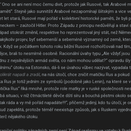
“
Ono se ani není moc čemu divit, protože jak Rusové, tak Arabové ma
mětí“. Stejně jako sunnitští Arabové nezapomínají šíitským a vice ver
t let stará, Rusové mají pořád v kolektivní historické paměti, že byli p
meckem – zaútočil Hitler. Proto Západu z principu nedůvěřují a staví 
ápad stokrát změnil, respektive ho reprezentoval jiný stát, než Něme
e jakýkoliv projev, byť sebemenší a sebeméně významný od země, kter
k. Když se počátkem tohoto roku běžní Rusové rozhořčovali nad tím, ž
ce, brali to nesmírně osobně. Racionální úvahy typu „Ale vždyť jsou
nu z nejsilnějších armád světa, co nám mohou udělat?“ opravdu šly 
nímu“ útoku na Estonsko, dá-li se úvahou vůbec nazývat, vypadala to
likrát napadl a zradil
, na nás útočí, chce zničit matičku Rus a pok
tička Rus je totiž jedním ze symbolů (podobně jako Lenin), na které s
ička Rus“ říká mnohé, protože role matky je v ruské společnosti nesm
á situaci, v níž čtrnáctileté děvče dští síru a bouchá pěstmi okolo s
ak ráda a vy mě pořád napadáte!!!“, přičemž jediný, kdo tu útočí, je
kud zapeklitá, protože téměř neexistuje způsob, jak s Ruskem vyjedn
 terč nějakého útoku.
aniční politiky západních zemí není Západ realismu ve vztahu k Rusk