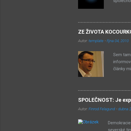
společnos
– je to 
etnikum z
obchodů. 
společnos
ZE ŽIVOTA KOCOURKOVA
prostě j
Autor:
template
-
října 04, 2010
toto etni
ekonomick
Sem tam 
informová
články mi
Ministr ž
aby doku
skandální
čtěte ZD
SPOLEČNOST: Je expan
stalo? Je
Autor:
Finrod Felagund
-
dubna 2
od minist
později (
Demokracie 
severské ti