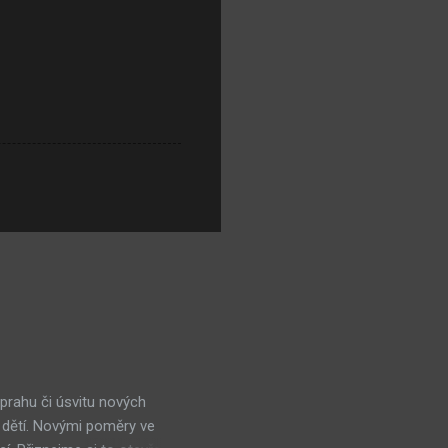
 prahu či úsvitu nových
 dětí. Novými poměry ve