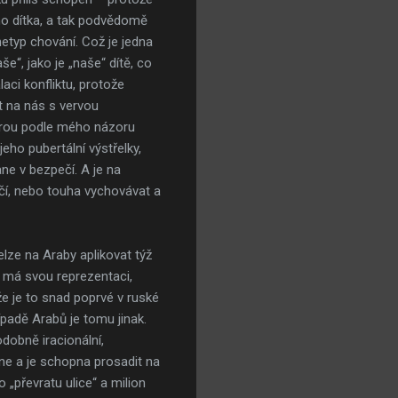
ho dítka, a tak podvědomě
hetyp chování. Což je jedna
e“, jako je „naše“ dítě, co
aci konfliktu, protože
t na nás s vervou
kterou podle mého názoru
jeho pubertální výstřelky,
ne v bezpečí. A je na
ečí, nebo touha vychovávat a
lze na Araby aplikovat týž
o má svou reprezentaci,
že je to snad poprvé v ruské
ípadě Arabů je tomu jinak.
odobně iracionální,
ádne a je schopna prosadit na
 „převratu ulice“ a milion