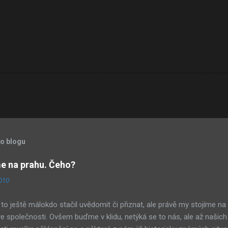
to blogu
 na prahu. Čeho?
2010
to ještě málokdo stačil uvědomit či přiznat, ale právě my stojíme na
 společnosti. Ovšem buďme v klidu, netýká se to nás, ale až našich