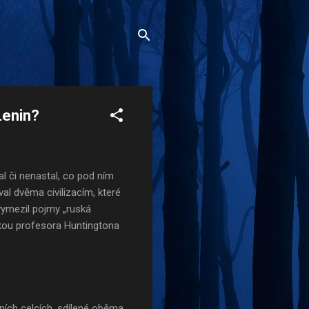
Lenin?
al či nenastal, co pod ním
al dvěma civilizacím, které
vymezil pojmy „ruská
enkou profesora Huntingtona
rních celcích, sdílené oběma