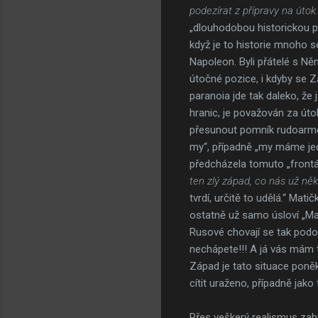
podezírat z přípravy na útok.
„dlouhodobou historickou pa
když je to historie mnoho se
Napoleon. Byli přátelé s Ně
útočné pozice, i kdyby se Z
paranoia jde tak daleko, ž
hranic, je považován za úto
přesunout pomník rudoarměj
my“, případně „my máme jed
předcházela tomuto „frontál
ten zlý západ, co nás už něko
tvrdí, určitě to udělá.“ Ma
ostatně už samo úsloví „Mat
Rusové chovají se tak podob
nechápete!!! A já vás mám t
Západ je tato situace poně
cítit uraženo, případně jako
Přes veškerý realismus zahr