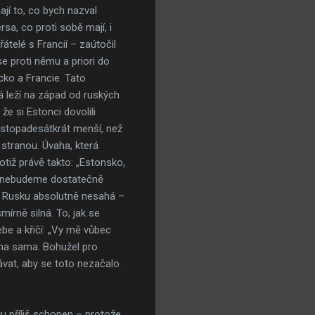
jí to, co bych nazval
sa, co proti sobě mají, i
řátelé s Francií – zaútočil
se proti němu a priori do
cko a Francie. Tato
á leží na západ od ruských
e si Estonci dovolili
 stopadesátkrát menší, než
stranou. Úvaha, která
tiž právě takto: „Estonsko,
ud nebudeme dostatečně
e v Rusku absolutně nesahá –
írně silná. To, jak se
ebe a křičí: „Vy mě vůbec
 ona sama. Bohužel pro
ávat, aby se toto nezačalo
u příliš schopen – protože