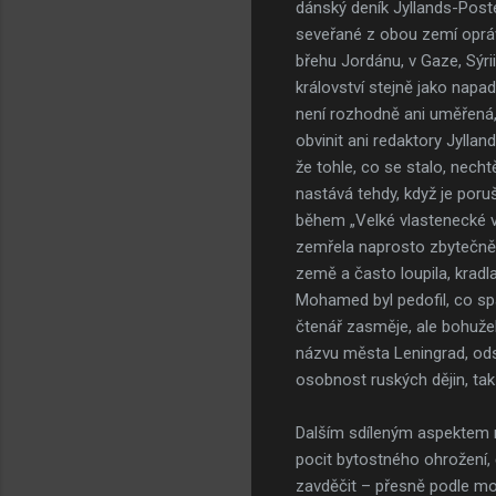
dánský deník Jyllands-Poste
seveřané z obou zemí opráv
břehu Jordánu, v Gaze, Sýr
království stejně jako nap
není rozhodně ani uměřená,
obvinit ani redaktory Jyll
že tohle, co se stalo, nec
nastává tehdy, když je poruš
během „Velké vlastenecké v
zemřela naprosto zbytečně 
země a často loupila, kradla
Mohamed byl pedofil, co sp
čtenář zasměje, ale bohužel
názvu města Leningrad, od
osobnost ruských dějin, tak 
Dalším sdíleným aspektem ru
pocit bytostného ohrožení, č
zavděčit – přesně podle m