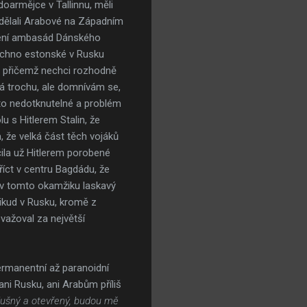
oarmějce v Tallinnu, měli
 dělali Arabové na Západním
álení ambasád Dánského
šechno estonské v Rusku
– přičemž nechci rozhodně
ná trochu, ale domnívám se,
sto nedotknutelné a problém
u s Hitlerem Stalin, že
 že velká část těch vojáků
ila už Hitlerem porobené
 říct v centru Bagdádu, že
 v tomto okamžiku laskavý
nikud v Rusku, kromě z
ažoval za největší
permanentní až paranoidní
ani Rusku, ani Arabům příliš
 slušný a otevřený, budou mě