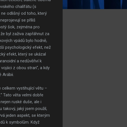
vského chalífátu (s
ne odlišný od toho, který
eprojevují se příliš
ostý šok, zejména pro
 že byl zaživa zapřáhnut za
akových vpádů bylo hodně,
ší psychologický efekt, než
ký efekt, který se ukázal
anoidní a nedůvěřiví k
 vojáci z obou stran“, a kdy
 Arábii.
celkem vystihující větu –
“ Tato věta velmi dobře
nejen ruské duše, ale i
 takový, jaký jsem použil,
lývá jeden aspekt, se kterým
rodů k symbolům. Když