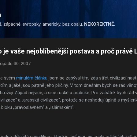
Přeskočit na hlavní obsah
m
ě. západně. evropsky. americky. bez obalu.
NEKOREKTNĚ.
je vaše nejoblíbenější postava a proč právě 
stopadu 30, 2007
e svém
minulém článku
jsem se zabýval tím, zda střet civilizací nast
idím a jaké jsou patrně jeho příčiny. V tom dnešním bych se rád věnov
hrožují Západ nejvíce, a sice ruské a arabské. Pro začátek bych rád 
ivilizace“ a „arabská civilizace“, protože se neshodují úplně s myšl
 bloku „pravoslavném“ a „islámském“.
edno důležité specifikum, které je, byť jsou ve zcela odlišných kultu