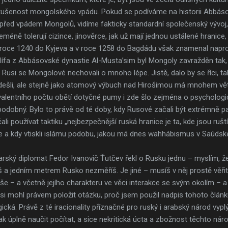
zkušenost mongolského vpádu. Pokud se podíváme na historii Abbáso
před vpádem Mongolů, vidíme fakticky standardní společenský vývoj, 
méně tolerují cizince, jinověrce, jak už mají jednou ustálené hranice, n
 roce 1240 do Kyjeva a v roce 1258 do Bagdádu však znamenal napr
alífa z Abbásovské dynastie Al-Musta’sim byl Mongoly zavražděn tak,
Rusi se Mongolové nechovali o mnoho lépe. Jistě, dalo by se říci, t
 odešli, ale stejně jako atomový výbuch nad Hirošimou má mnohem vět
valentního počtu obětí dotyčné pumy i zde šlo zejména o psychologic
dobný. Bylo to právě od té doby, kdy Rusové začali být extrémně par
li používat taktiku „nejbezpečnější ruská hranice je ta, kde jsou ruští
e a kdy vtiskli islámu podobu, jakou má dnes wahhábismus v Saúdské
ský diplomat Fedor Ivanovič Ťutčev řekl o Rusku jednu – myslím, že 
a jedním metrem Rusko nezměříš. Je jiné – musíš v něj prostě věřit.
še – a včetně jejího charakteru ve věci interakce se svým okolím – a 
si mohl právem položit otázku, proč jsem použil nadpis tohoto článku
ická. Právě z té iracionality příznačné pro ruský i arabský národ vyp
k úplně naučit počítat, a sice nekritická úcta a zbožnost těchto ná