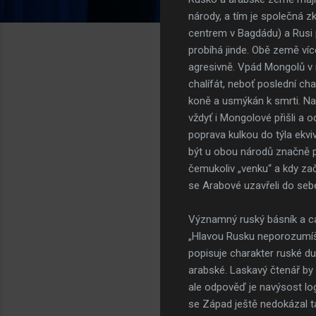
národy, a tím je společná 
centrem v Bagdádu) a Rusi 
probíhá jinde. Obě země více
agresivně. Vpád Mongolů v
chalífát, neboť poslední ch
koně a usmýkán k smrti. Na 
vždyť i Mongolové přišli a
poprava kulkou do týla ekvi
být u obou národů značně po
čemukoliv „venku“ a kdy zača
se Arabové uzavřeli do seb
Významný ruský básník a car
„Hlavou Rusku neporozumíš 
popisuje charakter ruské du
arabské. Laskavý čtenář by 
ale odpověď je navýsost log
se Západ ještě nedokázal ta