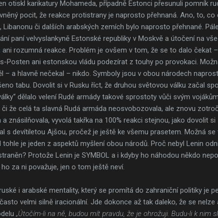
n otiskl karikatury Mohameda, případně Estonci přesunuli pomník rud
něný pocit, že reakce protistrany je naprosto přehnaná. Ano, to, co
ii, Libanonu či dalších arabských zemích bylo naprosto přehnané. P
adání paní velvyslankyně Estonské republiky v Moskvě a útočení na v
 ani rozumná reakce. Problém je ovšem v tom, že se to dalo čekat 
ands-Posten ani estonskou vládu podezírat z touhy po provokaci. Mož
htěl – a hlavně nečekal – nikdo. Symboly jsou v obou národech napro
eno tabu. Dovolit si v Rusku říct, že druhou světovou válku začal spol
álky“ dělalo velení Rudé armády takové sprostoty vůči svým vojákům,
či že celá ta slavná Rudá armáda neosvobozovala, ale znovu zotroč
 a znásilňovala, vyvolá takřka na 100% reakci stejnou, jako dovolit si
al s devítiletou Ajšou, pročež je ještě ke všemu prasetem. Možná se
 tohle je jeden z aspektů myšlení obou národů. Proč nebyl Lenin od
straněn? Protože Lenin je SYMBOL a i kdyby ho náhodou někdo nepov
ho za ni považuje, jen o tom ještě neví.
ské i arabské mentality, který se promítá do zahraniční politiky je 
asto velmi silně iracionální. Jde dokonce až tak daleko, že se nelze 
odelu
„Útočím-li na ně, budou mít pravdu, že je ohrožuji. Budu-li k nim