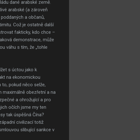
 vládu dané arabské země.
tlivé arabské (a zároveň
h poddaných a občanů,
imitu. Což je ostatně další
rovat fakticky, kdo chce –
e taková demonstrace, může
u váhu s tím, že „tohle
žet s úctou jako k
ntakt na ekonomickou
m to, pokud něco selže,
m maximálně obezřetní a na
zpečné a ohrožující a pro
ejich očích jsme my ten
Rusy tak úspěšná Čína?
adní civilizací totiž
mlouvou slibující sankce v