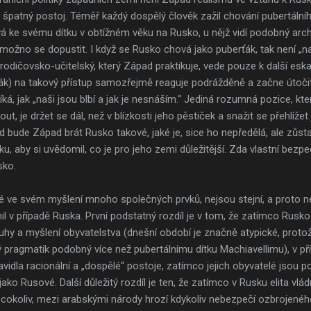
 špatný postoj. Téměř každý dospělý člověk zažil chování pubertální
žívá ke svému dítku v obtížném věku na Rusko, u nějž vidí podobný arc
 možno se dopustit. I když se Rusko chová jako puberťák, tak není „naš
dičovsko-učitelský, který Západ praktikuje, vede pouze k další eskal
ák) na takový přístup samozřejmě reaguje podrážděně a začne útoči
říká, jak „naši jsou blbí a jak je nesnáším.“ Jediná rozumná pozice, 
 je držet se dál, než v blízkosti jeho pěstiček a snažit se přehlížet 
d bude Západ brát Rusko takové, jaké je, sice ho nepředělá, ale zůsta
aby si uvědomil, co je pro jeho zemi důležitější. Zda vlastní bezp
sko.
é ve svém myšlení mnoho společných prvků, nejsou stejní, a proto ne
il v případě Ruska. První podstatný rozdíl je v tom, že zatímco Rusk
uhy a myšlení obyvatelstva (dnešní období je značně atypické, proto
tý pragmatik podobný více než pubertálnímu dítku Machiavellimu), v př
vidla racionální a „dospělé“ postoje, zatímco jejich obyvatelé jsou p
jako Rusové. Další důležitý rozdíl je ten, že zatímco v Rusku elita vl
 cokoliv, mezi arabskými národy hrozí kdykoliv nebezpečí ozbrojeného