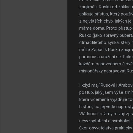
zaujímá k Rusku od základu
aplikuje přístup, který pou
z největších chyb, jakých je
máme doma. Proto přístup ro
Rusko (jako správný puberť
čtrnáctiletého synka, který 
může Západ k Rusku zaujmout,
paranoie a urážení se. Poku
každém odpovědném člověku, 
misionářsky napravovat Ru
I když mají Rusové i Arabov
postup, jaký jsem výše zmín
která víceméně vyjadřuje to
historii, co jej vede napros
Vládnoucí režimy mívají zpra
nevyzpytatelní a symboličtí 
úkor obyvatelstva prakticky