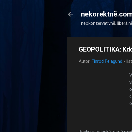
nekorektně.co
neokonzervativně. liberáln
GEOPOLITIKA: Kdo 
Autor:
Finrod Felagund
-
li
V
v
o
c
o
Rusko a arabské země mají j