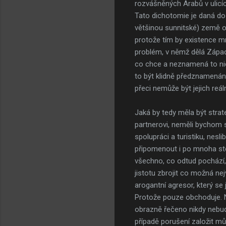
rozvášněných Arabů v ulicí
Tato dichotomie je daná do 
většinou sunnitské) země o
protože tím by existence mno
problém, v němž dělá Západ
co chce a neznamená to nic
to být klidně předznamenání
přeci nemůže být jejich reál
Jaká by tedy měla být stra
partnerovi, neměli bychom s
spolupráci a turistiku, nes
připomenout i po mnoha ste
všechno, co odtud pochází,
jistotu zbrojit co možná ne
arogantní agresor, který se
Protože pouze obchoduje. Ne
obrazně řečeno nikdy nebud
případě porušení založit m