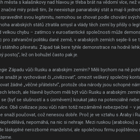
ch města s kalašnikovy nad hlavou je třeba brát na vědomí více, než
značné míry právě tím, že neexistuje panarabský stát a mají-li jedno
spravedlnit svou legitimitu, nemohou se chovat podle chování svýc
ha arabských států ztratila smysl a vlády těch zemí by přišly o legit
 velkou chybu – zatímco v euroatlantické společnosti může demonst
 pro zahraniční politiku dané země, v arabských zemích sejde-li s
 státního převratu. Západ tak bere tyhle demonstrace na hodně lehko
ný postoj“, lež on bohužel často pak je.
tegie Západu vůči Rusku a arabským zemím? Měli bychom na ně pohlí
e snažit je vychovávat či „civilizovat“, omezit veškerý společný ko
libovat žádné „věčné přátelství“, protože oba národy jsou schopné ná
ch letech, ale hlavně bychom měli být vůči Rusku a arabským zemí
 se (byť se slušností a s úsměvem) koukat jako na potenciálně nebe
jvíce. Obě civilizace jsou vůči nám totiž nezáměrně nebezpečné – v j
 je snaží poučovat, což nenesou dobře. Proč je ve vztahu s Araby i 
předělává, nepomáhá, na nic si nehraje. Mezi ruskou (arabskou) a záp
e láskyplné nerozborné manželství, ale společnou firmu pojištěnou s
ůžeme.