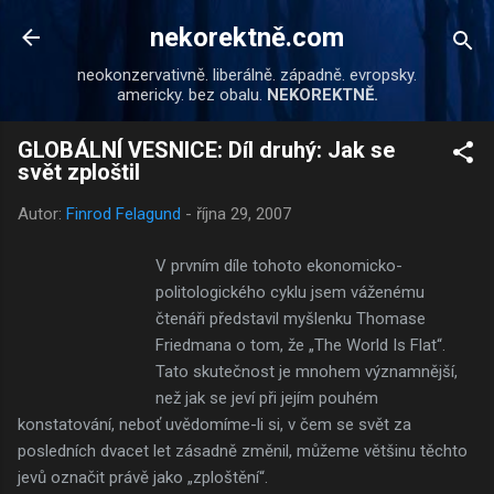
Přeskočit na hlavní obsah
nekorektně.com
neokonzervativně. liberálně. západně. evropsky.
americky. bez obalu.
NEKOREKTNĚ.
GLOBÁLNÍ VESNICE: Díl druhý: Jak se
svět zploštil
Autor:
Finrod Felagund
-
října 29, 2007
V prvním díle tohoto ekonomicko-
politologického cyklu jsem váženému
čtenáři představil myšlenku Thomase
Friedmana o tom, že „The World Is Flat“.
Tato skutečnost je mnohem významnější,
než jak se jeví při jejím pouhém
konstatování, neboť uvědomíme-li si, v čem se svět za
posledních dvacet let zásadně změnil, můžeme většinu těchto
jevů označit právě jako „zploštění“.