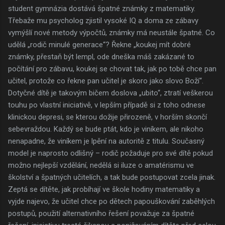
student gymnázia dostává špatné známky z matematiky.
Třebaže mu psycholog zjistil vysoké IQ a doma ze zábavy
vymýšlí nové metody výpočtů, známky má neustále špatné. Co
udělá „rodič minulé generace“? Řekne „koukej mít dobré
známky, přestaň být lempl, ode dneška máš zakázané to
počítání pro zábavu, koukej se chovat tak, jak po tobě chce pan
učitel, protože co řekne pan učitel je skoro jako slovo Boží“.
Dotyčné dítě je takovým bičem doslova „ubito“, ztratí veškerou
touhu po vlastní iniciativě, v lepším případě si z toho odnese
klinickou depresi, se kterou dožije přirozeně, v horším skončí
sebevraždou. Každý se bude ptát, kdo je viníkem, ale nikoho
nenapadne, že viníkem je lpění na autoritě z titulu. Současný
model je naprosto odlišný – rodič požaduje pro své dítě pokud
možno nejlepší vzdělání, nedělá si iluze o amatérismu ve
školství a špatných učitelích, a tak bude postupovat zcela jinak.
Zeptá se dítěte, jak probíhají ve škole hodiny matematiky a
vyjde najevo, že učitel chce po dětech papouškování zaběhlých
postupů, použití alternativního řešení považuje za špatné