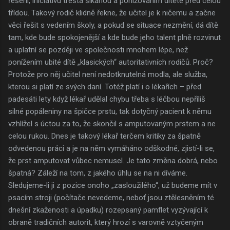
řešení, iniciativu trestá šikanou a ponižováním dítěte před celou
třídou. Takový rodič klidně řekne, že učitel je k ničemu a začne
věci řešit s vedením školy, a pokud se situace nezmění, dá dítě
tam, kde bude spokojenější a kde bude jeho talent plně rozvinut
a uplatní se později ve společnosti mnohem lépe, než
ponížením ubité dítě „klasických“ autoritativních rodičů. Proč?
Protože pro něj učitel není nedotknutelná modla, ale služba,
kterou si platí ze svých daní. Totéž platí i o lékařích – před
padesáti lety když lékař udělal chybu třeba s léčbou nepříliš
silné popáleniny na špičce prstu, tak dotyčný pacient k němu
vzhlížel s úctou za to, že skončil s amputovaným prstem a ne
celou rukou. Dnes je takový lékař terčem kritiky za špatně
odvedenou práci a je na něm vymáháno odškodné, zjistí-li se,
že prst amputovat vůbec nemusel. Je tato změna dobrá, nebo
špatná? Záleží na tom, z jakého úhlu se na ni díváme.
Sledujeme-li ji z pozice onoho „zasloužilého“, už budeme mít v
psacím stroji (počítače nevedeme, neboť jsou ztělesněním té
dnešní zkaženosti a úpadku) rozepsaný pamflet vyzývající k
obraně tradičních autorit, který hrozí s varovně vztyčeným