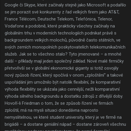
Google či Skype, které začínaly stejně jako Microsoft a podařilo
se jim porazit své konkurenty z řad velkých firem jako AT&T,
France Télécom, Deutsche Telekom, Telefónica, Telenor,
Vodafone a podobně, které prakticky všechny začínaly na
globálním trhu v moderních technologiích podnikat právě s
backgroundem velkých molochů, původně často státních, ve
svých zemích monopolních poskytovatelích telekomunikačních
služeb. Jak se to všechno stalo? Tyto jmenované – a mnohé
další – příklady mají jeden společný základ. Nové malé firmičky
přetvořivší se v globální ekonomické giganty si totiž osvojily
nový způsob řízení, který spočívá v onom „zploštění“ a takové
uspořádání jim umožnilo být natolik flexibilní, že komparativní
výhoda flexibility se ukázala jako cennější, nežli komparativní
výhoda silného backgroundu a dostatku zdrojů z dřívější doby.
Hovoří-li Friedman o tom, že se způsob řízení ve firmách
zploštil, má na mysli situaci donedávna naprosto
nemyslitelnou, ve které student university, který je ve firmě na
brigádě – a dostane geniální nápad – dostane zároveň všechnu