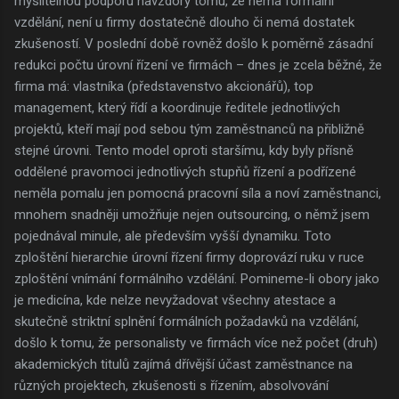
myslitelnou podporu navzdory tomu, že nemá formální
vzdělání, není u firmy dostatečně dlouho či nemá dostatek
zkušeností. V poslední době rovněž došlo k poměrně zásadní
redukci počtu úrovní řízení ve firmách – dnes je zcela běžné, že
firma má: vlastníka (představenstvo akcionářů), top
management, který řídí a koordinuje ředitele jednotlivých
projektů, kteří mají pod sebou tým zaměstnanců na přibližně
stejné úrovni. Tento model oproti staršímu, kdy byly přísně
oddělené pravomoci jednotlivých stupňů řízení a podřízené
neměla pomalu jen pomocná pracovní síla a noví zaměstnanci,
mnohem snadněji umožňuje nejen outsourcing, o němž jsem
pojednával minule, ale především vyšší dynamiku. Toto
zploštění hierarchie úrovní řízení firmy doprovází ruku v ruce
zploštění vnímání formálního vzdělání. Pomineme-li obory jako
je medicína, kde nelze nevyžadovat všechny atestace a
skutečně striktní splnění formálních požadavků na vzdělání,
došlo k tomu, že personalisty ve firmách více než počet (druh)
akademických titulů zajímá dřívější účast zaměstnance na
různých projektech, zkušenosti s řízením, absolvování