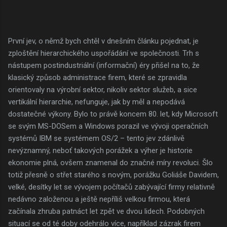
První jev, o němž bych chtěl v dnešním článku pojednat, je
zploštění hierarchického uspořádání ve společnosti. Trh s
nástupem postindustriální (informační) éry přišel na to, že
klasický způsob administrace firem, které se zpravidla
orientovaly na výrobní sektor, nikoliv sektor služeb, a sice
vertikální hierarchie, nefunguje, jak by měl a nepodává
dostatečné výkony. Bylo to právě koncem 80. let, kdy Microsoft
se svým MS-DOSem a Windows porazil ve vývoji operačních
systémů IBM se systémem OS/2 – tento jev zdánlivě
nevýznamný, neboť takových porážek a výher je historie
ekonomie plná, ovšem znamenal do značné míry revoluci. Šlo
totiž přesně o střet starého s novým, porážku Goliáše Davidem,
velké, desítky let se vývojem počítačů zabývající firmy relativně
nedávno založenou a ještě nepříliš velkou firmou, která
začínala zhruba patnáct let zpět ve dvou lidech. Podobných
situací se od té doby odehrálo více, například zázrak firem