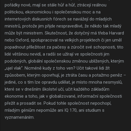
pořádky nové, mají se stále hůř a hůř, ztrácejí reálnou
politickou, ekonomickou i společenskou moc a na
internetových diskusních fórech se navážejí do mladých
ministrů, protože jim přijde nespravedlivé, že někdo tak mladý
může být ministrem. Skutečnost, že dotyčný má třeba Harvard
nebo Oxford, spolupracoval na velkých projektech či jen uměl
popadnout příležitost za pačesy a zúročit své schopnosti, tito
lidé většinou nevidí, a radši se užírají ve společnosti jim
podobných, globální společenskou změnou ublížených, kterým
„ujel vlak“. Nicméně kudy z toho ven? Učit takové lidi žít
způsobem, kterým opovrhují, je ztráta času a potažmo peněz –
jediné, co s tím lze opravdu udělat, je místo mnoha nesmyslů,
které se v dnešním školství učí, učit každého základům
ekonomie a toho, jak v globalizované, informační společnosti
přežít a prosadit se. Pokud tohle společnost nepochopí,
mladým géniům nepomůže ani IQ 170, ani studium s
vyznamenáním.