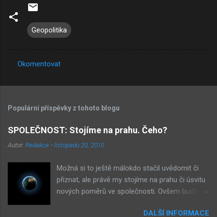
Geopolitika
Okomentovat
K
o
m
Populární příspěvky z tohoto blogu
e
n
SPOLEČNOST: Stojíme na prahu. Čeho?
t
Autor:
Redakce
-
listopadu 20, 2010
á
Možná si to ještě málokdo stačil uvědomit či
ř
přiznat, ale právě my stojíme na prahu či úsvitu
e
nových poměrů ve společnosti. Ovšem buďme
v klidu, netýká se to nás, ale až našich dětí.
DALŠÍ INFORMACE
Novými poměry ve společnosti myslím