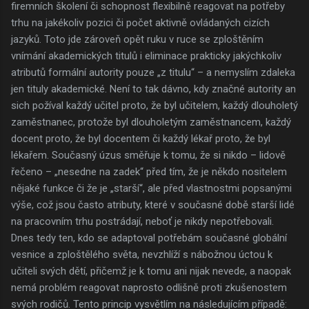
firemních školení či schopnost flexibilně reagovat na potřeby
trhu na jakékoliv pozici či počet aktivně ovládaných cizích
jazyků. Toto jde zároveň opět ruku v ruce se zploštěním
vnímání akademických titulů i eliminace prakticky jakýchkoliv
atributů formální autority pouze „z titulu“ – a nemyslím zdaleka
jen tituly akademické. Není to tak dávno, kdy značné autority an
sich požíval každý učitel proto, že byl učitelem, každý dlouholetý
zaměstnanec, protože byl dlouholetým zaměstnancem, každý
docent proto, že byl docentem či každý lékař proto, že byl
lékařem. Současný úzus směřuje k tomu, že si nikdo – lidově
řečeno – „nesedne na zadek“ před tím, že je někdo nositelem
nějaké funkce či že je „starší“, ale před vlastnostmi popsanými
výše, což jsou často atributy, které v současné době starší lidé
na pracovním trhu postrádají, neboť je nikdy nepotřebovali.
Dnes tedy ten, kdo se adaptoval potřebám současné globální
vesnice a zploštělého světa, nevzhlíží s nábožnou úctou k
učiteli svých dětí, přičemž je k tomu ani nijak nevede, a naopak
nemá problém reagovat naprosto odlišně proti zkušenostem
svých rodičů. Tento princip vysvětlím na následujícím případě: