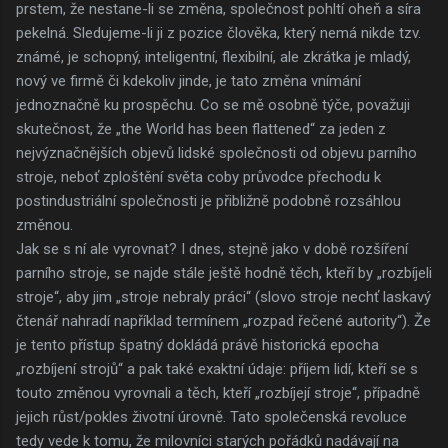
prstem, že nestane-li se změna, společnost pohltí oheň a síra
pekelná. Sledujeme-li ji z pozice člověka, který nemá nikde tzv.
známé, je schopný, inteligentní, flexibilní, ale zkrátka je mladý,
nový ve firmě či kdekoliv jinde, je tato změna vnímání
jednoznačně ku prospěchu. Co se mě osobně týče, považuji
skutečnost, že „the World has been flattened“ za jeden z
nejvýznačnějších objevů lidské společnosti od objevu parního
stroje, neboť zploštění světa coby průvodce přechodu k
postindustriální společnosti je přibližně podobně rozsáhlou
změnou.
Jak se s ní ale vyrovnat? I dnes, stejně jako v době rozšíření
parního stroje, se najde stále ještě hodně těch, kteří by „rozbíjeli
stroje“, aby jim „stroje nebraly práci“ (slovo stroje nechť laskavý
čtenář nahradí například termínem „rozpad řečené autority“). Že
je tento přístup špatný dokládá právě historická epocha
„rozbíjení strojů“ a pak také exaktní údaje: příjem lidí, kteří se s
touto změnou vyrovnali a těch, kteří „rozbíjejí stroje“, případně
jejich růst/pokles životní úrovně. Tato společenská revoluce
tedy vede k tomu, že milovníci starých pořádků nadávají na